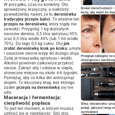
W porządku, czas na konkrety. Oto
Broker nieruchomości – 
sprawdzony, klasyczny, a niektórzy
kursy, aby wejść do teg
powiedzieliby nawet, że to
dereniówka
tradycyjny przepis babci
. To właśnie ten
przepis na dereniówkę
, który nigdy nie
zawodzi. Przygotuj 1 kg dojrzałych
owoców derenia, 0,5 litra spirytusu 95%
oraz 0,5 litra wódki 40% (lub 1 litr wódki
70%). Do tego 0,5 kg cukru. Oto
jak
zrobić dereniówkę krok po kroku
: umyte
i osuszone owoce wsyp do dużego słoja.
Przegląd zabiegów na 
Zalej je mieszanką spirytusu i wódki.
chirurgiczne i niechirur
Alkohol powinien całkowicie przykryć
owoce. Zakręć słój i odstaw w ciepłe,
słoneczne miejsce na około 4-6 tygodni.
Pamiętaj, aby co kilka dni wstrząsnąć
słojem. To kluczowy etap, bez którego
żaden
przepis na dereniówkę
się nie
uda.
Maceracja i fermentacja:
cierpliwość popłaca
Silna, niezawodna i pr
To jest ten moment, w którym musisz
pokaż, jaka jest twoja 
survivalowe
uzbroić się w cierpliwość. Słój stoi,