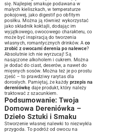
się. Najlepiej smakuje podawana w
małych kieliszkach, w temperaturze
pokojowej, jako digestif po obfitym
posiłku. Można ją również wykorzystać
jako składnik koktajli, dodając im
wyjątkowego, owocowego charakteru, co
może być inspiracją do tworzenia
własnych,
romantycznych drinków
. A
co
zrobić z owocami derenia po nalewce
?
Absolutnie ich nie wyrzucaj! Są
nasączone alkoholem i cukrem. Można
je dodać do ciast, deserów, a nawet do
mięsnych sosów. Można też je po prostu
zjeść – to prawdziwy rarytas dla
dorosłych. Pamiętaj, że każdy
przepis na
dereniówkę
daje produkt, który należy
traktować z szacunkiem.
Podsumowanie: Twoja
Domowa Dereniówka –
Dzieło Sztuki i Smaku
Stworzenie własnej nalewki to niezwykła
przygoda. To podróż od owocu na