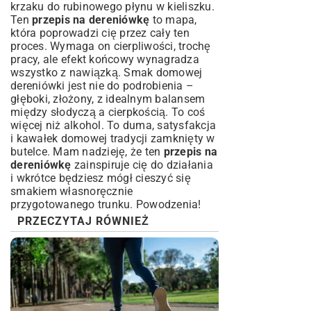
krzaku do rubinowego płynu w kieliszku.
Ten
przepis na dereniówkę
to mapa,
która poprowadzi cię przez cały ten
proces. Wymaga on cierpliwości, trochę
pracy, ale efekt końcowy wynagradza
wszystko z nawiązką. Smak domowej
dereniówki jest nie do podrobienia –
głęboki, złożony, z idealnym balansem
między słodyczą a cierpkością. To coś
więcej niż alkohol. To duma, satysfakcja
i kawałek domowej tradycji zamknięty w
butelce. Mam nadzieję, że ten
przepis na
dereniówkę
zainspiruje cię do działania
i wkrótce będziesz mógł cieszyć się
smakiem własnoręcznie
przygotowanego trunku. Powodzenia!
PRZECZYTAJ RÓWNIEŻ