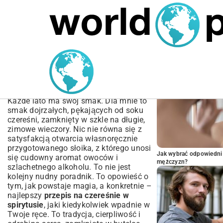
MARIUSZ ŁAMAGA
05.10.2025
BIZNES
POPULARNE A
Przepis na czereśnie w
spirytusie: Jak zrobić
idealną nalewkę?
Każde lato ma swój smak. Dla mnie to
smak dojrzałych, pękających od soku
czereśni, zamknięty w szkle na długie,
zimowe wieczory. Nic nie równa się z
satysfakcją otwarcia własnoręcznie
przygotowanego słoika, z którego unosi
Jak wybrać odpowiedni 
się cudowny aromat owoców i
mężczyzn?
szlachetnego alkoholu. To nie jest
kolejny nudny poradnik. To opowieść o
tym, jak powstaje magia, a konkretnie –
najlepszy
przepis na czereśnie w
spirytusie
, jaki kiedykolwiek wpadnie w
Twoje ręce. To tradycja, cierpliwość i