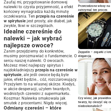
Zaufaj mi, przygotowanie domowej
cukrem
Przerzedzone włosy na 
nalewki to czysta przyjemność, a efekt
Czas dojrzewania – ile czekać na idealny
zatrzymać ten proces
końcowy wynagradza każdą minutę
smak?
oczekiwania. Ten
przepis na czereśnie
Wariacje i dodatki – jak wzbogacić
w spirytusie
jest prosty, ale diabeł, jak
smak nalewki?
zwykle, tkwi w szczegółach.
Przyprawy, które podkreślą aromat
Idealne czereśnie do
Mieszanie alkoholi – spirytus, wódka, rum?
nalewki – jak wybrać
Czereśnie w spirytusie z miodem – słodycz
najlepsze owoce?
natury
Serwowanie i przechowywanie nalewki z
Zanim przejdziemy do konkretów,
Zeppelin – zegarki z l
czereśni
musimy porozmawiać o fundamencie. O
elegancją
sercu naszej nalewki. O owocach.
Idealne okazje do degustacji
Możesz mieć najlepszy spirytus i
Jak długo można przechowywać domową
najdokładniejszy
przepis na czereśnie w
nalewkę?
spirytusie
, ale jeśli owoce będą byle
Wykorzystanie czereśni po nalewce –
jakie, efekt będzie… cóż, rozczarowujący.
zero marnowania!
Przeżyłem to na własnej skórze. Kiedyś,
Desery i wypieki z alkoholizowanymi
w akcie desperacji, użyłem twardych,
owocami
wodnistych czereśni z supermarketu.
Dodatek do drinków i koktajli
Koszmar. Nalewka smakowała jak
Czy wiesz, jak prawidł
twarzy, by cieszyć się 
smutek z procentami. Nigdy więcej.
Podsumowanie: Twoja domowa
niedoskonałości?
Odmiany czereśni – które
nalewka z czereśni – duma każdej