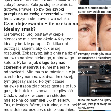
zakryć owoce. Zakręć słój szczelnie i…
Broker nieruchomości – 
gotowe. Prawie. To był ten
szybki
kursy, aby wejść do teg
przepis na nalewkę z czereśni
w teorii,
teraz zaczyna się prawdziwa sztuka.
Czas dojrzewania – ile czekać na
idealny smak?
Cierpliwość. Słój odstaw w ciepłe,
słoneczne miejsce na około 4-6 tygodni.
Idealny będzie parapet. Co kilka dni
potrząsaj słojem, aby cukier się
rozpuścił. Zobaczysz, jak z dnia na dzień
Przegląd zabiegów na 
nalewka nabiera pięknego, rubinowego
chirurgiczne i niechirur
koloru. Pytanie,
jak długo trzymać
czereśnie w spirytusie
, nie ma jednej
odpowiedzi. Minimum to miesiąc, ale ja
często trzymam nawet dwa. Im dłużej,
tym głębszy smak. Po tym czasie
nalewkę trzeba zlać przez gęste sito lub
gazę do butelek. I znowu… cierpliwość.
Odstaw butelki w ciemne i chłodne
miejsce na co najmniej 3-6 miesięcy.
Silna, niezawodna i pr
pokaż, jaka jest twoja 
Tak, miesięcy. Wiem, to trudne, ale trunek
survivalowe
musi dojrzeć, przegryźć się, złagodnieć.