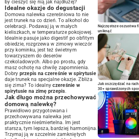
by cieszyć się nią jak najdłużej?
Idealne okazje do degustacji
Domowa nalewka czereśniowa to nie
jest trunek na co dzień. To alkohol do
celebracji. Podawaj ją w małych
Najczęstsze oszustwa f
uniknąć
kieliszkach, w temperaturze pokojowej.
Idealnie pasuje jako digestif po obfitym
obiedzie, rozgrzewa w zimowy wieczór
przy kominku, jest też świetnym
towarzyszem do deserów
czekoladowych. Albo po prostu, gdy
masz ochotę na chwilę zapomnienia.
Dobry
przepis na czereśnie w spirytusie
daje trunek na specjalne okazje. Zbliża
Jak oszczędzać na rac
się zima? To idealny
czereśnie w
30+ sprawdzonych sp
spirytusie na zimę przepis
.
Jak długo można przechowywać
domową nalewkę?
Prawidłowo przygotowana i
przechowywana nalewka jest
praktycznie nieśmiertelna. Im jest
starsza, tym lepsza, bardziej harmonijna.
Trzymaj ją w szczelnie zamkniętych