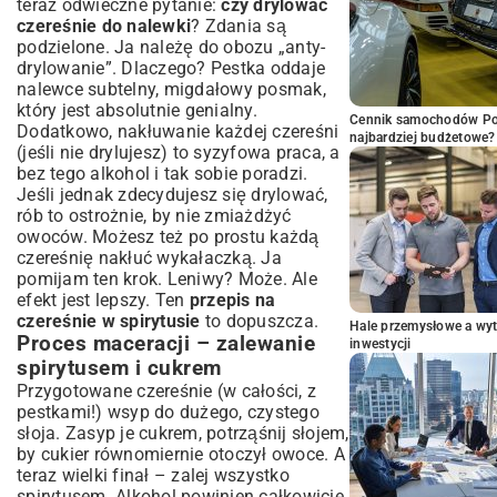
teraz odwieczne pytanie:
czy drylować
czereśnie do nalewki
? Zdania są
podzielone. Ja należę do obozu „anty-
drylowanie”. Dlaczego? Pestka oddaje
nalewce subtelny, migdałowy posmak,
który jest absolutnie genialny.
Cennik samochodów Por
Dodatkowo, nakłuwanie każdej czereśni
najbardziej budżetowe?
(jeśli nie drylujesz) to syzyfowa praca, a
bez tego alkohol i tak sobie poradzi.
Jeśli jednak zdecydujesz się drylować,
rób to ostrożnie, by nie zmiażdżyć
owoców. Możesz też po prostu każdą
czereśnię nakłuć wykałaczką. Ja
pomijam ten krok. Leniwy? Może. Ale
efekt jest lepszy. Ten
przepis na
czereśnie w spirytusie
to dopuszcza.
Hale przemysłowe a wyt
Proces maceracji – zalewanie
inwestycji
spirytusem i cukrem
Przygotowane czereśnie (w całości, z
pestkami!) wsyp do dużego, czystego
słoja. Zasyp je cukrem, potrząśnij słojem,
by cukier równomiernie otoczył owoce. A
teraz wielki finał – zalej wszystko
spirytusem. Alkohol powinien całkowicie