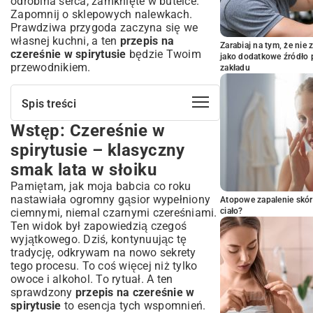
odrobina serca, zamknięte w butelce.
Zapomnij o sklepowych nalewkach.
Prawdziwa przygoda zaczyna się we
własnej kuchni, a ten
przepis na
Zarabiaj na tym, że ni
czereśnie w spirytusie
będzie Twoim
jako dodatkowe źródło 
przewodnikiem.
zakładu
Spis treści
Wstęp: Czereśnie w
Wstęp: Czereśnie w spirytusie –
klasyczny smak lata w słoiku
spirytusie – klasyczny
Idealne czereśnie do nalewki – jak
smak lata w słoiku
wybrać najlepsze owoce?
Pamiętam, jak moja babcia co roku
Odmiany czereśni – które sprawdzą się
nastawiała ogromny gąsior wypełniony
najlepiej?
Atopowe zapalenie skór
ciemnymi, niemal czarnymi czereśniami.
ciało?
Sekrety wyboru dojrzałych owoców
Ten widok był zapowiedzią czegoś
Szczegółowy przepis na czereśnie w
wyjątkowego. Dziś, kontynuując tę
spirytusie – krok po kroku
tradycję, odkrywam na nowo sekrety
Składniki – lista niezbędnych produktów
tego procesu. To coś więcej niż tylko
owoce i alkohol. To rytuał. A ten
Przygotowanie owoców – mycie,
drylowanie, osuszanie
sprawdzony
przepis na czereśnie w
spirytusie
to esencja tych wspomnień.
Proces maceracji – zalewanie spirytusem i