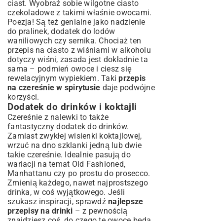
ciast. Wyobraź sobie wilgotne ciasto
czekoladowe z takimi właśnie owocami.
Poezja! Są też genialne jako nadzienie
do pralinek, dodatek do lodów
waniliowych czy sernika. Chociaż ten
przepis na ciasto z wiśniami w alkoholu
dotyczy wiśni, zasada jest dokładnie ta
sama – podmień owoce i ciesz się
rewelacyjnym wypiekiem. Taki
przepis
na czereśnie w spirytusie
daje podwójne
korzyści.
Dodatek do drinków i koktajli
Czereśnie z nalewki to także
fantastyczny dodatek do drinków.
Zamiast zwykłej wisienki koktajlowej,
wrzuć na dno szklanki jedną lub dwie
takie czereśnie. Idealnie pasują do
wariacji na temat Old Fashioned,
Manhattanu czy po prostu do prosecco.
Zmienią każdego, nawet najprostszego
drinka, w coś wyjątkowego. Jeśli
szukasz inspiracji, sprawdź
najlepsze
przepisy na drinki
– z pewnością
znajdziesz coś, do czego te owoce będą