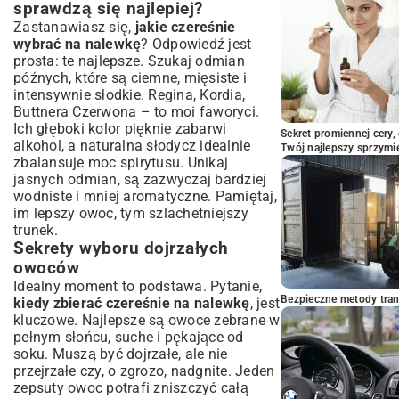
spiżarni
sprawdzą się najlepiej?
Zastanawiasz się,
jakie czereśnie
wybrać na nalewkę
? Odpowiedź jest
prosta: te najlepsze. Szukaj odmian
późnych, które są ciemne, mięsiste i
intensywnie słodkie. Regina, Kordia,
Buttnera Czerwona – to moi faworyci.
Ich głęboki kolor pięknie zabarwi
Sekret promiennej cery,
alkohol, a naturalna słodycz idealnie
Twój najlepszy sprzymi
zbalansuje moc spirytusu. Unikaj
jasnych odmian, są zazwyczaj bardziej
wodniste i mniej aromatyczne. Pamiętaj,
im lepszy owoc, tym szlachetniejszy
trunek.
Sekrety wyboru dojrzałych
owoców
Idealny moment to podstawa. Pytanie,
Bezpieczne metody trans
kiedy zbierać czereśnie na nalewkę
, jest
kluczowe. Najlepsze są owoce zebrane w
pełnym słońcu, suche i pękające od
soku. Muszą być dojrzałe, ale nie
przejrzałe czy, o zgrozo, nadgnite. Jeden
zepsuty owoc potrafi zniszczyć całą