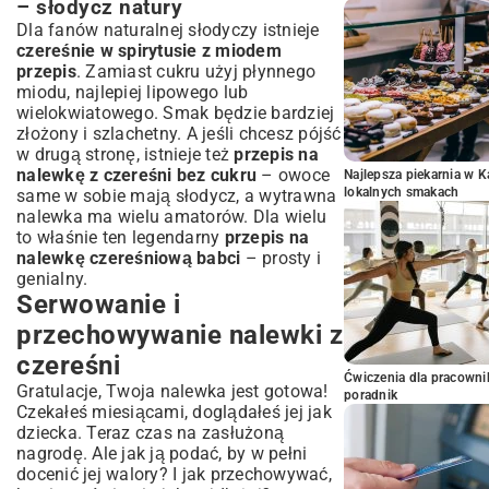
– słodycz natury
Dla fanów naturalnej słodyczy istnieje
czereśnie w spirytusie z miodem
przepis
. Zamiast cukru użyj płynnego
miodu, najlepiej lipowego lub
wielokwiatowego. Smak będzie bardziej
złożony i szlachetny. A jeśli chcesz pójść
w drugą stronę, istnieje też
przepis na
nalewkę z czereśni bez cukru
– owoce
Najlepsza piekarnia w 
lokalnych smakach
same w sobie mają słodycz, a wytrawna
nalewka ma wielu amatorów. Dla wielu
to właśnie ten legendarny
przepis na
nalewkę czereśniową babci
– prosty i
genialny.
Serwowanie i
przechowywanie nalewki z
czereśni
Ćwiczenia dla pracown
Gratulacje, Twoja nalewka jest gotowa!
poradnik
Czekałeś miesiącami, doglądałeś jej jak
dziecka. Teraz czas na zasłużoną
nagrodę. Ale jak ją podać, by w pełni
docenić jej walory? I jak przechowywać,