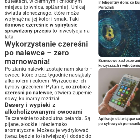
butelkach, w ciemnym i chłodnym
Inteligentny dom: co k
miejscu (piwnica, spiżarnia). Unikaj
Poradnik
światła słonecznego, które może
wpłynąć na jej kolor i smak. Taki
domowe czereśnie w spirytusie
sprawdzony przepis
to inwestycja na
lata.
Wykorzystanie czereśni
po nalewce – zero
marnowania!
Biznesowe zastosowani
korzyściach i wdrożeni
Po zlaniu nalewki zostaje nam skarb –
owoce, które przez tygodnie nasiąkały
alkoholem i cukrem. Wyrzucenie ich
byłoby grzechem! Pytanie,
co zrobić z
czereśni po nalewce
, otwiera zupełnie
nowy, kulinarny rozdział.
Desery i wypieki z
alkoholizowanymi owocami
Te czereśnie to absolutna petarda. Są
Aplikacje ułatwiające c
pijane, słodkie i nieziemsko
po cyfrowych pomocni
aromatyczne. Możesz je wydrylować
(teraz będzie to łatwiejsze) i dodać do