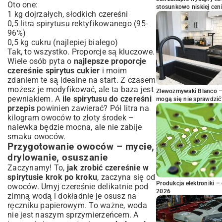
Oto one:
stosunkowo niskiej cen
1 kg dojrzałych, słodkich czereśni
0,5 litra spirytusu rektyfikowanego (95-
96%)
0,5 kg cukru (najlepiej białego)
Tak, to wszystko. Proporcje są kluczowe.
Wiele osób pyta o
najlepsze proporcje
czereśnie spirytus cukier
i moim
zdaniem te są idealne na start. Z czasem
możesz je modyfikować, ale ta baza jest
Zlewozmywaki Blanco – 
pewniakiem. A
ile spirytusu do czereśni
mogą się nie sprawdzić
przepis
powinien zawierać? Pół litra na
kilogram owoców to złoty środek –
nalewka będzie mocna, ale nie zabije
smaku owoców.
Przygotowanie owoców – mycie,
drylowanie, osuszanie
Zaczynamy! To,
jak zrobić czereśnie w
spirytusie krok po kroku
, zaczyna się od
Produkcja elektroniki – 
owoców. Umyj czereśnie delikatnie pod
2026
zimną wodą i dokładnie je osusz na
ręczniku papierowym. To ważne, woda
nie jest naszym sprzymierzeńcem. A