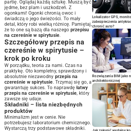
partię. Oglądaj każdą sztukę. Muszą być
jędrne, bez plam i uszkodzeń. Z
ogonkami! Ogonki chronią owoc i
Lokalizator GPS, monito
świadczą o jego świeżości. To mały
zabezpieczenia antykra
detal, który robi wielką różnicę. Pamiętaj,
chronić auto?
że to one są bazą dla naszego
przepisu
na czereśnie w spirytusie
.
Szczegółowy przepis na
czereśnie w spirytusie –
krok po kroku
W porządku, teoria za nami. Czas na
praktykę. Oto kompletny, sprawdzony i
absolutnie niezawodny
przepis na
Rozwiązania BIM jako n
architektonicznej
czereśnie w spirytusie
. Trzymaj się go, a
gwarantuję sukces. To naprawdę
łatwy
przepis na czereśnie w spirytusie
, który
zawsze się udaje.
Składniki – lista niezbędnych
produktów
Minimalizm jest w cenie. Nie
potrzebujesz laboratorium chemicznego.
Wystarczą trzy podstawowe składniki.
Jak zakupić wydajny ko