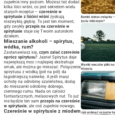
zupełnie inny poziom. Możesz też dodać
kilka liści wiśni, co jest sekretem wielu
starych receptur –
czereśnie w
spirytusie z liśćmi wiśni
zyskują
Bambi status związku 
niezwykłą głębię. To jest ten moment,
życiu miłosnym?
gdy zwykły
przepis na czereśnie w
spirytusie
staje się Twoim autorskim
dziełem.
Mieszanie alkoholi – spirytus,
wódka, rum?
Zastanawiasz się,
czym zalać czereśnie
oprócz spirytusu
? Jasne! Spirytus daje
największą moc i najlepiej ekstrahuje
Wyniki meczów piłki noż
smak, ale można go mieszać. Połączenie
Historia
spirytusu z wódką (pół na pół) da
łagodniejszą nalewkę. A jeśli masz
ochotę na odrobinę szaleństwa, dodaj
do mieszanki odrobinę dobrego,
ciemnego rumu. Nada on całości
fantastycznych, melasowych nut. To już
nie będzie ten sam
przepis na czereśnie
w spirytusie
, ale coś zupełnie nowego.
Czereśnie w spirytusie z miodem
Jak uniknąć oszustw h