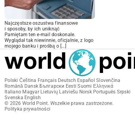
Najczęstsze oszustwa finansowe
i sposoby, by ich uniknąć
Pamiętam ten e-mail doskonale.
Wyglądał tak niewinnie, oficjalnie, z logo
mojego banku i prośbą o […]
Polski
Čeština
Français
Deutsch
Español
Slovenčina
Română
Dansk
Български
Eesti
Suomi
Ελληνικά
Italiano
Magyar
Lietuvių
Latviešu
Norsk
Português
Srpski
Svenska
English
© 2026 World Point. Wszelkie prawa zastrzeżone.
Polityka prywatności