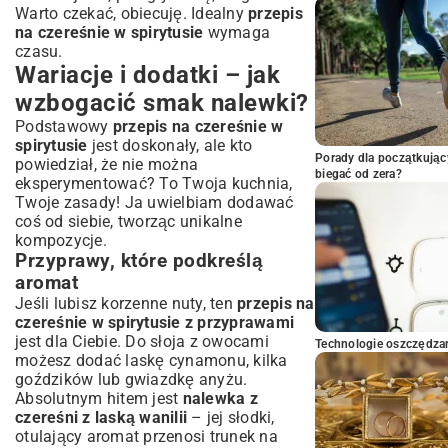
Warto czekać, obiecuję. Idealny
przepis
na czereśnie w spirytusie
wymaga
czasu.
Wariacje i dodatki – jak
wzbogacić smak nalewki?
Podstawowy
przepis na czereśnie w
spirytusie
jest doskonały, ale kto
Porady dla początkując
powiedział, że nie można
biegać od zera?
eksperymentować? To Twoja kuchnia,
Twoje zasady! Ja uwielbiam dodawać
coś od siebie, tworząc unikalne
kompozycje.
Przyprawy, które podkreślą
aromat
Jeśli lubisz korzenne nuty, ten
przepis na
czereśnie w spirytusie z przyprawami
jest dla Ciebie. Do słoja z owocami
Technologie oszczędzan
możesz dodać laskę cynamonu, kilka
goździków lub gwiazdkę anyżu.
Absolutnym hitem jest
nalewka z
czereśni z laską wanilii
– jej słodki,
otulający aromat przenosi trunek na