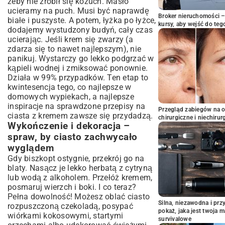
żeby nie zrobił się kożuch. Masło
ucieramy na puch. Musi być naprawdę
Broker nieruchomości – 
białe i puszyste. A potem, łyżka po łyżce,
kursy, aby wejść do teg
dodajemy wystudzony budyń, cały czas
ucierając. Jeśli krem się zwarzy (a
zdarza się to nawet najlepszym), nie
panikuj. Wystarczy go lekko podgrzać w
kąpieli wodnej i zmiksować ponownie.
Działa w 99% przypadków. Ten etap to
kwintesencja tego, co najlepsze w
domowych wypiekach, a najlepsze
inspiracje na
sprawdzone przepisy na
Przegląd zabiegów na 
ciasta z kremem
zawsze się przydadzą.
chirurgiczne i niechirur
Wykończenie i dekoracja –
spraw, by ciasto zachwycało
wyglądem
Gdy biszkopt ostygnie, przekrój go na
blaty. Nasącz je lekko herbatą z cytryną
lub wodą z alkoholem. Przełóż kremem,
posmaruj wierzch i boki. I co teraz?
Pełna dowolność! Możesz oblać ciasto
Silna, niezawodna i pr
rozpuszczoną czekoladą, posypać
pokaż, jaka jest twoja 
wiórkami kokosowymi, startymi
survivalowe