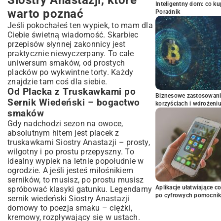
Siostry Anastazji, które
Inteligentny dom: co k
warto poznać
Poradnik
Jeśli pokochałeś ten wypiek, to mam dla
Ciebie świetną wiadomość. Skarbiec
przepisów słynnej zakonnicy jest
praktycznie niewyczerpany. To całe
uniwersum smaków, od prostych
placków po wykwintne torty. Każdy
znajdzie tam coś dla siebie.
Od Placka z Truskawkami po
Biznesowe zastosowani
Sernik Wiedeński – bogactwo
korzyściach i wdrożeni
smaków
Gdy nadchodzi sezon na owoce,
absolutnym hitem jest
placek z
truskawkami Siostry Anastazji
– prosty,
wilgotny i po prostu przepyszny. To
idealny wypiek na letnie popołudnie w
ogrodzie. A jeśli jesteś miłośnikiem
serników, to musisz, po prostu musisz
Aplikacje ułatwiające c
spróbować klasyki gatunku. Legendarny
po cyfrowych pomocni
sernik wiedeński Siostry Anastazji
domowy
to poezja smaku – ciężki,
kremowy, rozpływający się w ustach.