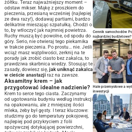
żółtku. Teraz najważniejszy moment –
odstaw mikser. Mąkę z proszkiem do
pieczenia, przesianą wcześniej (najlepiej
ze dwa razy!), dodawaj partiami, bardzo
delikatnie mieszając szpatułką. Chodzi o
to, by wtłoczyć jak najmniej powietrza.
Cennik samochodów Por
Ruchy muszą być powolne, od spodu do
najbardziej budżetowe?
góry. Serio, nie otwieraj tego piekarnika
w trakcie pieczenia. Po prostu… nie. Jeśli
wciąż masz wątpliwości, zerknij na te
porady jak zrobić ciasto bez zakalca
, to
prawdziwa skarbnica wiedzy. Stosując te
zasady, dowiesz się,
jak uniknąć zakalca
w cieście anastazji
raz na zawsze.
Aksamitny krem – jak
przygotować idealne nadzienie?
Hale przemysłowe a wyt
inwestycji
Krem to serce tego ciasta. Zaczynamy
od ugotowania budyniu według instrukcji
na opakowaniu, ale z mniejszej ilości
mleka, żeby był gęsty. I teraz kluczowe:
studzimy go do temperatury pokojowej,
najlepiej pod przykryciem z folii
spożywczej dotykającej powierzchni,