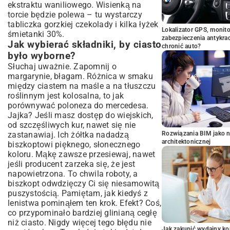
ekstraktu waniliowego. Wisienką na
torcie będzie polewa – tu wystarczy
tabliczka gorzkiej czekolady i kilka łyżek
Lokalizator GPS, monito
śmietanki 30%.
zabezpieczenia antykra
Jak wybierać składniki, by ciasto
chronić auto?
było wyborne?
Słuchaj uważnie. Zapomnij o
margarynie, błagam. Różnica w smaku
między ciastem na maśle a na tłuszczu
roślinnym jest kolosalna, to jak
porównywać poloneza do mercedesa.
Jajka? Jeśli masz dostęp do wiejskich,
od szczęśliwych kur, nawet się nie
zastanawiaj. Ich żółtka nadadzą
Rozwiązania BIM jako n
architektonicznej
biszkoptowi pięknego, słonecznego
koloru. Mąkę zawsze przesiewaj, nawet
jeśli producent zarzeka się, że jest
napowietrzona. To chwila roboty, a
biszkopt odwdzięczy Ci się niesamowitą
puszystością. Pamiętam, jak kiedyś z
lenistwa pominąłem ten krok. Efekt? Coś,
co przypominało bardziej glinianą cegłę
niż ciasto. Nigdy więcej tego błędu nie
Jak zakupić wydajny ko