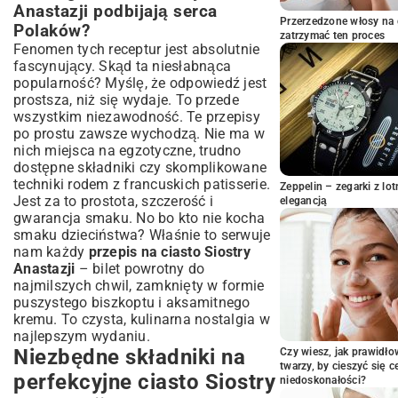
zakalca!
Anastazji podbijają serca
Aksamitny krem – jak przygotować idealne
Przerzedzone włosy na 
Polaków?
zatrzymać ten proces
nadzienie?
Fenomen tych receptur jest absolutnie
Wykończenie i dekoracja – spraw, by ciasto
fascynujący. Skąd ta niesłabnąca
zachwycało wyglądem
popularność? Myślę, że odpowiedź jest
Najczęstsze błędy i sprawdzone porady
prostsza, niż się wydaje. To przede
dla domowych cukierników
wszystkim niezawodność. Te przepisy
po prostu zawsze wychodzą. Nie ma w
Co zrobić, gdy ciasto nie wychodzi?
Rozwiązujemy problemy
nich miejsca na egzotyczne, trudno
dostępne składniki czy skomplikowane
Jak przechowywać ciasto Siostry
techniki rodem z francuskich patisserie.
Anastazji, aby dłużej było świeże?
Zeppelin – zegarki z l
Jest za to prostota, szczerość i
elegancją
Wariacje na temat klasycznego przepisu
gwarancja smaku. No bo kto nie kocha
– inspiracje kulinarne
smaku dzieciństwa? Właśnie to serwuje
Ciasto Siostry Anastazji z owocami –
nam każdy
przepis na ciasto Siostry
sezonowe dodatki
Anastazji
– bilet powrotny do
Nowoczesne odsłony tradycyjnego
najmilszych chwil, zamknięty w formie
wypieku – odkryj nowe smaki
puszystego biszkoptu i aksamitnego
Inne wybitne przepisy Siostry Anastazji,
kremu. To czysta, kulinarna nostalgia w
które warto poznać
najlepszym wydaniu.
Niezbędne składniki na
Od Placka z Truskawkami po Sernik
Czy wiesz, jak prawidł
twarzy, by cieszyć się 
Wiedeński – bogactwo smaków
perfekcyjne ciasto Siostry
niedoskonałości?
Podsumowanie – dlaczego przepisy