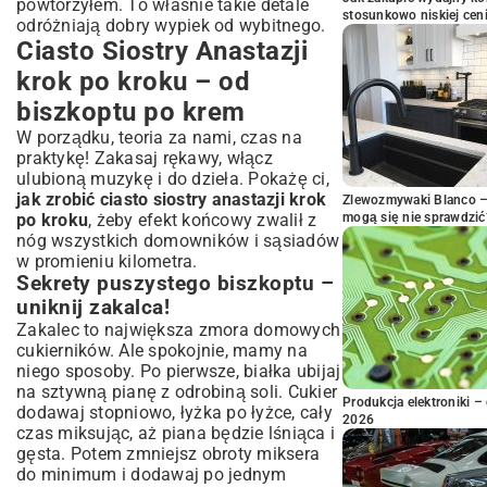
powtórzyłem. To właśnie takie detale
stosunkowo niskiej cen
odróżniają dobry wypiek od wybitnego.
Ciasto Siostry Anastazji
krok po kroku – od
biszkoptu po krem
W porządku, teoria za nami, czas na
praktykę! Zakasaj rękawy, włącz
ulubioną muzykę i do dzieła. Pokażę ci,
jak zrobić ciasto siostry anastazji krok
Zlewozmywaki Blanco – 
po kroku
, żeby efekt końcowy zwalił z
mogą się nie sprawdzić
nóg wszystkich domowników i sąsiadów
w promieniu kilometra.
Sekrety puszystego biszkoptu –
uniknij zakalca!
Zakalec to największa zmora domowych
cukierników. Ale spokojnie, mamy na
niego sposoby. Po pierwsze, białka ubijaj
na sztywną pianę z odrobiną soli. Cukier
Produkcja elektroniki – 
dodawaj stopniowo, łyżka po łyżce, cały
2026
czas miksując, aż piana będzie lśniąca i
gęsta. Potem zmniejsz obroty miksera
do minimum i dodawaj po jednym