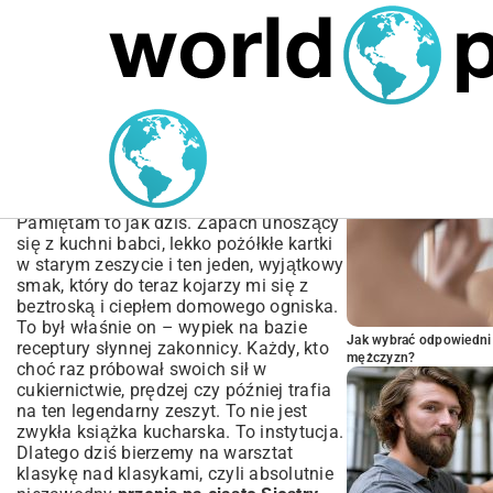
MARIUSZ ŁAMAGA
05.10.2025
BIZNES
POPULARNE A
Przepis na ciasto Siostry
Anastazji – Sprawdzony i
Oryginalny
Pamiętam to jak dziś. Zapach unoszący
się z kuchni babci, lekko pożółkłe kartki
w starym zeszycie i ten jeden, wyjątkowy
smak, który do teraz kojarzy mi się z
beztroską i ciepłem domowego ogniska.
To był właśnie on – wypiek na bazie
Jak wybrać odpowiedni 
receptury słynnej zakonnicy. Każdy, kto
mężczyzn?
choć raz próbował swoich sił w
cukiernictwie, prędzej czy później trafia
na ten legendarny zeszyt. To nie jest
zwykła książka kucharska. To instytucja.
Dlatego dziś bierzemy na warsztat
klasykę nad klasykami, czyli absolutnie