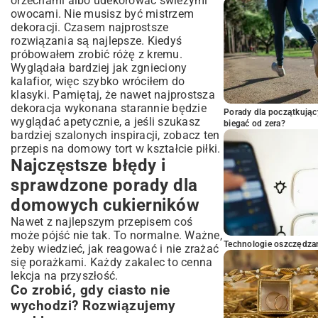
orzechami albo udekorować świeżymi
owocami. Nie musisz być mistrzem
dekoracji. Czasem najprostsze
rozwiązania są najlepsze. Kiedyś
próbowałem zrobić różę z kremu.
Wyglądała bardziej jak zgnieciony
kalafior, więc szybko wróciłem do
klasyki. Pamiętaj, że nawet najprostsza
dekoracja wykonana starannie będzie
Porady dla początkując
wyglądać apetycznie, a jeśli szukasz
biegać od zera?
bardziej szalonych inspiracji, zobacz ten
przepis na domowy tort w kształcie piłki
.
Najczęstsze błędy i
sprawdzone porady dla
domowych cukierników
Nawet z najlepszym przepisem coś
może pójść nie tak. To normalne. Ważne,
Technologie oszczędzan
żeby wiedzieć, jak reagować i nie zrażać
się porażkami. Każdy zakalec to cenna
lekcja na przyszłość.
Co zrobić, gdy ciasto nie
wychodzi? Rozwiązujemy