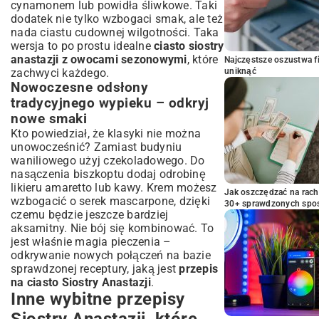
cynamonem lub powidła śliwkowe. Taki
dodatek nie tylko wzbogaci smak, ale też
nada ciastu cudownej wilgotności. Taka
wersja to po prostu idealne
ciasto siostry
anastazji z owocami sezonowymi
, które
Najczęstsze oszustwa f
zachwyci każdego.
uniknąć
Nowoczesne odsłony
tradycyjnego wypieku – odkryj
nowe smaki
Kto powiedział, że klasyki nie można
unowocześnić? Zamiast budyniu
waniliowego użyj czekoladowego. Do
nasączenia biszkoptu dodaj odrobinę
likieru amaretto lub kawy. Krem możesz
Jak oszczędzać na rac
wzbogacić o serek mascarpone, dzięki
30+ sprawdzonych sp
czemu będzie jeszcze bardziej
aksamitny. Nie bój się kombinować. To
jest właśnie magia pieczenia –
odkrywanie nowych połączeń na bazie
sprawdzonej receptury, jaką jest
przepis
na ciasto Siostry Anastazji
.
Inne wybitne przepisy