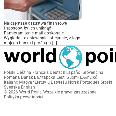
Najczęstsze oszustwa finansowe
i sposoby, by ich uniknąć
Pamiętam ten e-mail doskonale.
Wyglądał tak niewinnie, oficjalnie, z logo
mojego banku i prośbą o […]
Polski
Čeština
Français
Deutsch
Español
Slovenčina
Română
Dansk
Български
Eesti
Suomi
Ελληνικά
Italiano
Magyar
Lietuvių
Latviešu
Norsk
Português
Srpski
Svenska
English
© 2026 World Point. Wszelkie prawa zastrzeżone.
Polityka prywatności