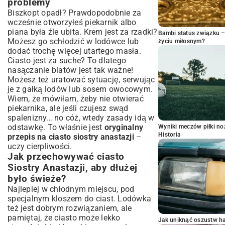
problemy
Biszkopt opadł? Prawdopodobnie za
wcześnie otworzyłeś piekarnik albo
piana była źle ubita. Krem jest za rzadki?
Bambi status związku 
Możesz go schłodzić w lodówce lub
życiu miłosnym?
dodać trochę więcej utartego masła.
Ciasto jest za suche? To dlatego
nasączanie blatów jest tak ważne!
Możesz też uratować sytuację, serwując
je z gałką lodów lub sosem owocowym.
Wiem, że mówiłam, żeby nie otwierać
piekarnika, ale jeśli czujesz swąd
spalenizny… no cóż, wtedy zasady idą w
odstawkę. To właśnie jest
oryginalny
Wyniki meczów piłki noż
Historia
przepis na ciasto siostry anastazji
–
uczy cierpliwości.
Jak przechowywać ciasto
Siostry Anastazji, aby dłużej
było świeże?
Najlepiej w chłodnym miejscu, pod
specjalnym kloszem do ciast. Lodówka
też jest dobrym rozwiązaniem, ale
pamiętaj, że ciasto może lekko
Jak uniknąć oszustw h