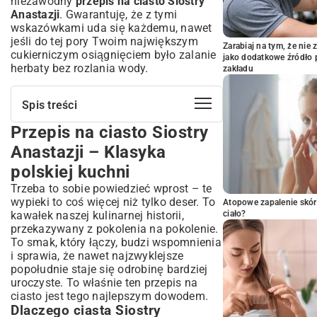
niezawodny
przepis na ciasto Siostry
Anastazji
. Gwarantuję, że z tymi
wskazówkami uda się każdemu, nawet
jeśli do tej pory Twoim największym
Zarabiaj na tym, że ni
cukierniczym osiągnięciem było zalanie
jako dodatkowe źródło 
herbaty bez rozlania wody.
zakładu
Spis treści
Przepis na ciasto Siostry
Przepis na ciasto Siostry Anastazji –
Klasyka polskiej kuchni
Anastazji – Klasyka
Dlaczego ciasta Siostry Anastazji podbijają
polskiej kuchni
serca Polaków?
Trzeba to sobie powiedzieć wprost – te
Niezbędne składniki na perfekcyjne
wypieki to coś więcej niż tylko deser. To
ciasto Siostry Anastazji
Atopowe zapalenie skór
kawałek naszej kulinarnej historii,
ciało?
Lista zakupów – wszystko, czego
przekazywany z pokolenia na pokolenie.
potrzebujesz
To smak, który łączy, budzi wspomnienia
Jak wybierać składniki, by ciasto było
i sprawia, że nawet najzwyklejsze
wyborne?
popołudnie staje się odrobinę bardziej
Ciasto Siostry Anastazji krok po kroku –
uroczyste. To właśnie ten przepis na
od biszkoptu po krem
ciasto jest tego najlepszym dowodem.
Sekrety puszystego biszkoptu – uniknij
Dlaczego ciasta Siostry