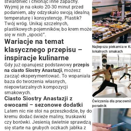
stwardnieć i chłonąć inne zapachy.
Wyjmij je na około 20-30 minut przed
podaniem, aby odzyskało swoją idealną
temperaturę i konsystencję. Plastik?
Twój wróg. Unikaj szczelnych,
plastikowych pojemników, bo krem może
się w nich „spocić”.
Wariacje na temat
Najlepsza piekarnia w 
klasycznego przepisu –
lokalnych smakach
inspiracje kulinarne
Gdy już opanujesz podstawowy
przepis
na ciasto Siostry Anastazji
, możesz
zacząć eksperymentować. To wspaniała
baza do tworzenia własnych,
niepowtarzalnych kompozycji
smakowych.
Ciasto Siostry Anastazji z
Ćwiczenia dla pracown
owocami – sezonowe dodatki
poradnik
Latem nic nie stoi na przeszkodzie, by do
kremu dodać świeże maliny, truskawki
czy borówki. Jesienią świetnie sprawdzą
się starte na grubych oczkach jabłka z