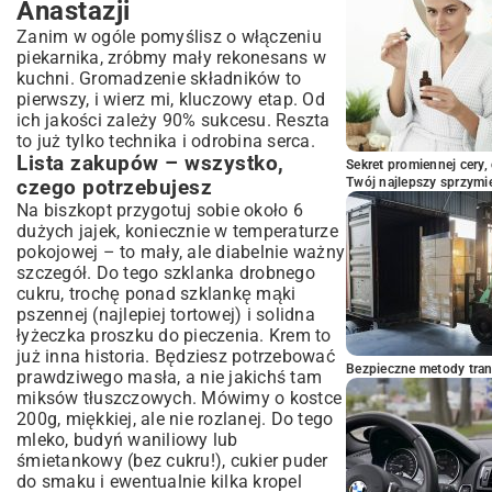
Anastazji
Siostry Anastazji to symbol domowego
pieczenia?
Zanim w ogóle pomyślisz o włączeniu
piekarnika, zróbmy mały rekonesans w
kuchni. Gromadzenie składników to
pierwszy, i wierz mi, kluczowy etap. Od
ich jakości zależy 90% sukcesu. Reszta
to już tylko technika i odrobina serca.
Lista zakupów – wszystko,
Sekret promiennej cery,
Twój najlepszy sprzymi
czego potrzebujesz
Na biszkopt przygotuj sobie około 6
dużych jajek, koniecznie w temperaturze
pokojowej – to mały, ale diabelnie ważny
szczegół. Do tego szklanka drobnego
cukru, trochę ponad szklankę mąki
pszennej (najlepiej tortowej) i solidna
łyżeczka proszku do pieczenia. Krem to
już inna historia. Będziesz potrzebować
Bezpieczne metody trans
prawdziwego masła, a nie jakichś tam
miksów tłuszczowych. Mówimy o kostce
200g, miękkiej, ale nie rozlanej. Do tego
mleko, budyń waniliowy lub
śmietankowy (bez cukru!), cukier puder
do smaku i ewentualnie kilka kropel