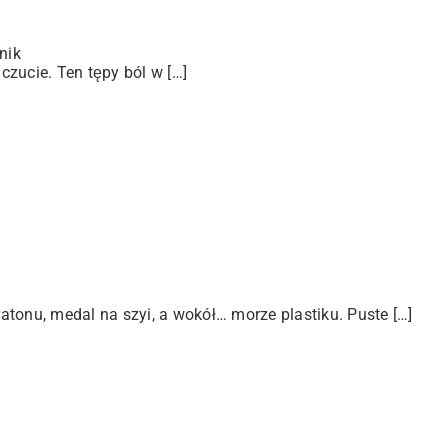
nik
zucie. Ten tępy ból w […]
tonu, medal na szyi, a wokół… morze plastiku. Puste […]