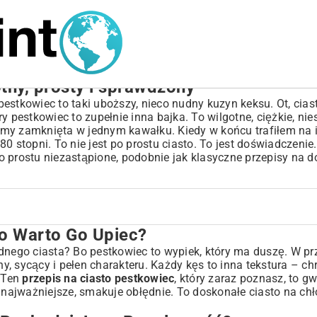
tny, prosty i sprawdzony
estkowiec to taki uboższy, nieco nudny kuzyn keksu. Ot, ciast
y pestkowiec to zupełnie inna bajka. To wilgotne, ciężkie, ni
 zimy zamknięta w jednym kawałku. Kiedy w końcu trafiłem na
80 stopni. To nie jest po prostu ciasto. To jest doświadczeni
 po prostu niezastąpione, podobnie jak klasyczne
przepisy na 
o Warto Go Upiec?
ularność?
ednego ciasta? Bo pestkowiec to wypiek, który ma duszę. W pr
ny, sycący i pełen charakteru. Każdy kęs to inna tekstura – c
 Pestkami
 Ten
przepis na ciasto pestkowiec
, który zaraz poznasz, to g
co najważniejsze, smakuje obłędnie. To doskonałe ciasto na chł