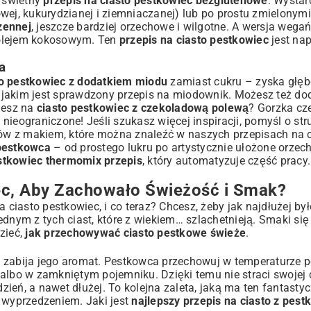
e świetny
przepis na ciasto pestkowiec bezglutenowe
. Wystar
j, kukurydzianej i ziemniaczanej) lub po prostu zmielonym
zennej
, jeszcze bardziej orzechowe i wilgotne. A wersja weg
p olejem kokosowym. Ten
przepis na ciasto pestkowiec
jest na
a
to pestkowiec z dodatkiem miodu
zamiast cukru – zyska głęb
jakim jest
sprawdzony przepis na miodownik
. Możesz też do
iesz na
ciasto pestkowiec z czekoladową polewą
? Gorzka cz
ieograniczone! Jeśli szukasz więcej inspiracji, pomyśl o str
eków z makiem, które można znaleźć w naszych
przepisach na 
 pestkowca
– od prostego lukru po artystycznie ułożone orzechy
stkowiec thermomix przepis
, który automatyzuje część pracy
c, Aby Zachowało Świeżość i Smak?
a ciasto pestkowiec, i co teraz? Chcesz, żeby jak najdłużej by
dnym z tych ciast, które z wiekiem… szlachetnieją. Smaki się 
dzieć,
jak przechowywać ciasto pestkowe świeże
.
 zabija jego aromat. Pestkowca przechowuj w temperaturze p
 albo w zamkniętym pojemniku. Dzięki temu nie straci swojej
ień, a nawet dłużej. To kolejna zaleta, jaką ma ten fantasty
z wyprzedzeniem. Jaki jest
najlepszy przepis na ciasto z pest