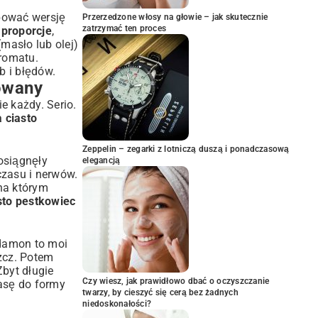
óbować wersję
Przerzedzone włosy na głowie – jak skutecznie
zatrzymać ten proces
 proporcje
,
(masło lub olej)
aromatu.
b i błędów.
owany
ie każdy. Serio.
a ciasto
Zeppelin – zegarki z lotniczą duszą i ponadczasową
osiągnęły
elegancją
czasu i nerwów.
na którym
asto pestkowiec
rdamon to moi
szcz. Potem
Zbyt długie
Czy wiesz, jak prawidłowo dbać o oczyszczanie
masę do formy
twarzy, by cieszyć się cerą bez żadnych
niedoskonałości?