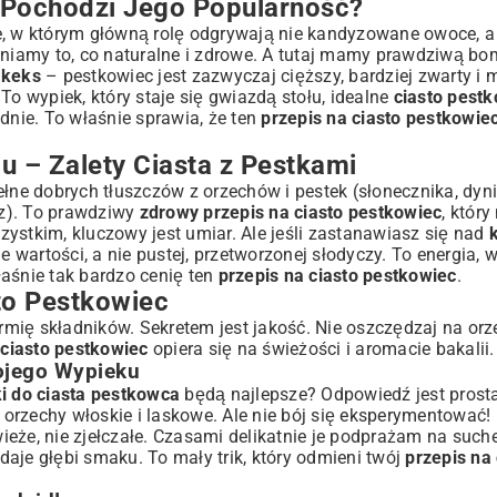
 Pochodzi Jego Popularność?
yjny Wypiek Gwarantowany
e, w którym główną rolę odgrywają nie kandyzowane owoce, a 
ceniamy to, co naturalne i zdrowe. A tutaj mamy prawdziwą b
 keks
– pestkowiec jest zazwyczaj cięższy, bardziej zwarty i m
To wypiek, który staje się gwiazdą stołu, idealne
ciasto pest
Pestkowca?
udnie. To właśnie sprawia, że ten
przepis na ciasto pestkowie
we Smaki
 – Zalety Ciasta z Pestkami
łne dobrych tłuszczów z orzechów i pestek (słonecznika, dyni
o
sz). To prawdziwy
zdrowy przepis na ciasto pestkowiec
, któr
ystkim, kluczowy jest umiar. Ale jeśli zastanawiasz się nad
łne wartości, a nie pustej, przetworzonej słodyczy. To energia, 
wieżość i Smak?
aśnie tak bardzo cenię ten
przepis na ciasto pestkowiec
.
to Pestkowiec
mię składników. Sekretem jest jakość. Nie oszczędzaj na or
innych Spotkań
 ciasto pestkowiec
opiera się na świeżości i aromacie bakalii.
ojego Wypieku
ki do ciasta pestkowca
będą najlepsze? Odpowiedź jest prosta:
, orzechy włoskie i laskowe. Ale nie bój się eksperymentować!
eże, nie zjełczałe. Czasami delikatnie je podprażam na suche
aje głębi smaku. To mały trik, który odmieni twój
przepis na 