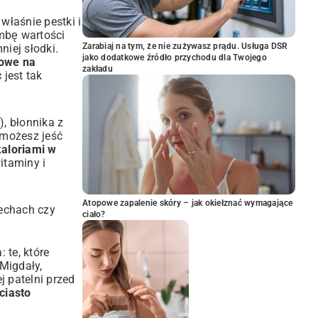
właśnie pestki i
ombę wartości
Zarabiaj na tym, że nie zużywasz prądu. Usługa DSR
niej słodki.
jako dodatkowe źródło przychodu dla Twojego
kowe na
zakładu
c
jest tak
), błonnika z
y możesz jeść
kaloriami w
witaminy i
Atopowe zapalenie skóry – jak okiełznać wymagające
zechach czy
ciało?
 te, które
 Migdały,
j patelni przed
ciasto