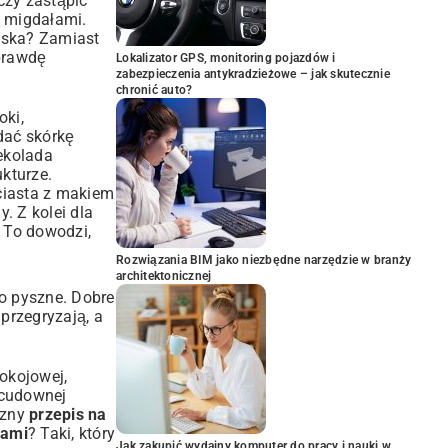
czy zastąpić
i migdałami.
ańska? Zamiast
prawdę
Lokalizator GPS, monitoring pojazdów i
zabezpieczenia antykradzieżowe – jak skutecznie
chronić auto?
oki,
dać skórkę
ekolada
ukturze.
ciasta z makiem
. Z kolei dla
. To dowodzi,
Rozwiązania BIM jako niezbędne narzędzie w branży
architektonicznej
ło pyszne. Dobre
przegryzają, a
okojowej,
 cudownej
czny
przepis na
kami
? Taki, który
Jak zakupić wydajny komputer do pracy i nauki w