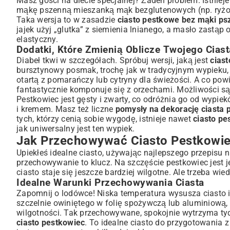
Masz gości na diecie specjalnej? Żaden problem. Istniej
mąkę pszenną mieszanką mąk bezglutenowych (np. ryżowe
Taka wersja to w zasadzie
ciasto pestkowe bez mąki ps
jajek użyj „glutka” z siemienia lnianego, a masło zastą
elastyczny.
Dodatki, Które Zmienią Oblicze Twojego Ciast
Diabeł tkwi w szczegółach. Spróbuj wersji, jaką jest
cias
bursztynowy posmak, trochę jak w tradycyjnym wypieku, 
otartą z pomarańczy lub cytryny dla świeżości. A co pow
fantastycznie komponuje się z orzechami. Możliwości są n
Pestkowiec jest gęsty i zwarty, co odróżnia go od wypi
i kremem
. Masz też liczne
pomysły na dekorację ciasta
tych, którzy cenią sobie wygodę, istnieje nawet
ciasto pe
jak uniwersalny jest ten wypiek.
Jak Przechowywać Ciasto Pestkowie
Upiekłeś idealne ciasto, używając najlepszego przepisu n
przechowywanie to klucz. Na szczęście pestkowiec jest je
ciasto staje się jeszcze bardziej wilgotne. Ale trzeba wie
Idealne Warunki Przechowywania Ciasta
Zapomnij o lodówce! Niska temperatura wysusza ciasto i
szczelnie owiniętego w folię spożywczą lub aluminiową,
wilgotności. Tak przechowywane, spokojnie wytrzyma tydz
ciasto pestkowiec
. To idealne ciasto do przygotowania 