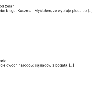
od zera?
bę biegu. Koszmar. Myślałem, że wypluję płuca po […]
oria
arcie dwóch narodów, sąsiadów z bogatą, […]