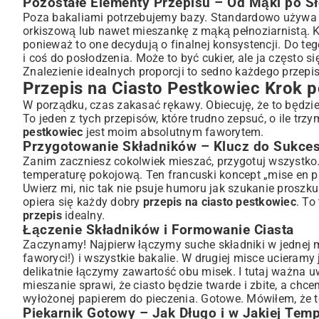
Pozostałe Elementy Przepisu – Od Mąki po Sł
Poza bakaliami potrzebujemy bazy. Standardowo używa si
orkiszową lub nawet mieszankę z mąką pełnoziarnistą. 
ponieważ to one decydują o finalnej konsystencji. Do tego 
i coś do posłodzenia. Może to być cukier, ale ja często
Znalezienie idealnych proporcji to sedno każdego przepis
Przepis na Ciasto Pestkowiec Krok 
W porządku, czas zakasać rękawy. Obiecuję, że to będzi
To jeden z tych przepisów, które trudno zepsuć, o ile t
pestkowiec
jest moim absolutnym faworytem.
Przygotowanie Składników – Klucz do Sukce
Zanim zaczniesz cokolwiek mieszać, przygotuj wszystko.
temperaturę pokojową. Ten francuski koncept „mise en pl
Uwierz mi, nic tak nie psuje humoru jak szukanie prosz
opiera się każdy dobry
przepis na ciasto pestkowiec
. To
przepis
idealny.
Łączenie Składników i Formowanie Ciasta
Zaczynamy! Najpierw łączymy suche składniki w jednej 
faworyci!) i wszystkie bakalie. W drugiej misce ucieram
delikatnie łączymy zawartość obu misek. I tutaj ważna u
mieszanie sprawi, że ciasto będzie twarde i zbite, a ch
wyłożonej papierem do pieczenia. Gotowe. Mówiłem, że 
Piekarnik Gotowy – Jak Długo i w Jakiej Tem