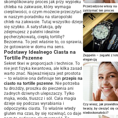
skomplikowany proces jak przy wypieku
Cienkie Placki?
chleba na zakwasie, który wymaga
Przerzedzone włosy na 
Smażenie Tortilli: Porady dla Elastyczności
zatrzymać ten proces
cierpliwości, o czym możecie przeczytać
i Miękkości
w naszym poradniku na
staropolski
Wariacje i Ulepszenia Twojego Ciasta na
chleb na zakwasie
. Tutaj wszystko dzieje
Tortille
się szybko. A satysfakcja, gdy
Eksperymentuj z Mąką: Tortille
zdejmujesz z patelni idealnie
Pełnoziarniste i Inne
pęcherzykowatą, ciepłą tortillę?
Dodatki Smakowe: Jak Wzbogacić
Bezcenna. To jest właśnie to, co sprawia,
Recepturę?
że gotowanie w domu ma sens.
Przechowywanie Domowych Tortilli: Jak
Podstawy Idealnego Ciasta na
Zachować Świeżość?
Zeppelin – zegarki z l
Tortille Pszenne
elegancją
Metody Przechowywania Gotowych Tortilli
Sekret tkwi w proporcjach i technice. To
Jak Odgrzewać Tortille, By Były Jak Nowe?
nie jest fizyka kwantowa, ale kilka zasad
warto znać. Najważniejsza jest prostota
Najczęstsze Błędy i Jak Ich Unikać
– to właśnie ona definiuje ten
przepis na
Dlaczego Tortille Mogą Być Twarde lub
ciasto na tortille pszenne
. Nie potrzeba
Łamliwe?
tu drożdży, proszku do pieczenia ani
Co Zrobić, Gdy Ciasto Jest Zbyt Klejące?
żadnych dziwnych ulepszaczy. Tylko
Pomysły na Wykorzystanie Domowych
mąka, woda, tłuszcz i sól. Cała magia
Tortilli Pszennych
dzieje się podczas wyrabiania i
Czy wiesz, jak prawidł
Klasyczne Farsze i Dania z Tortillami
odpoczynku ciasta. To właśnie wtedy
twarzy, by cieszyć się 
gluten ma czas, by się rozwinąć, co daje
Kreatywne Sposoby na Podanie Tortilli
niedoskonałości?