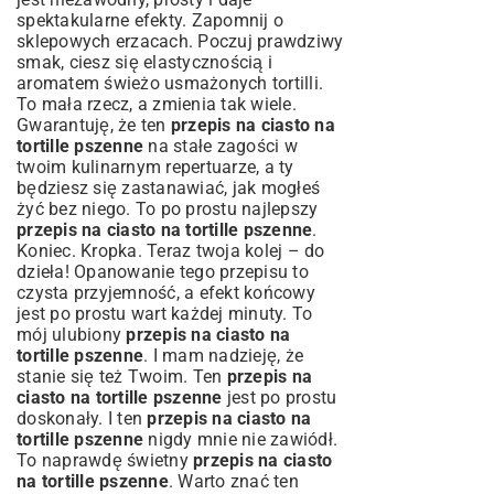
spektakularne efekty. Zapomnij o
sklepowych erzacach. Poczuj prawdziwy
smak, ciesz się elastycznością i
aromatem świeżo usmażonych tortilli.
To mała rzecz, a zmienia tak wiele.
Gwarantuję, że ten
przepis na ciasto na
tortille pszenne
na stałe zagości w
twoim kulinarnym repertuarze, a ty
będziesz się zastanawiać, jak mogłeś
żyć bez niego. To po prostu najlepszy
przepis na ciasto na tortille pszenne
.
Koniec. Kropka. Teraz twoja kolej – do
dzieła! Opanowanie tego przepisu to
czysta przyjemność, a efekt końcowy
jest po prostu wart każdej minuty. To
mój ulubiony
przepis na ciasto na
tortille pszenne
. I mam nadzieję, że
stanie się też Twoim. Ten
przepis na
ciasto na tortille pszenne
jest po prostu
doskonały. I ten
przepis na ciasto na
tortille pszenne
nigdy mnie nie zawiódł.
To naprawdę świetny
przepis na ciasto
na tortille pszenne
. Warto znać ten