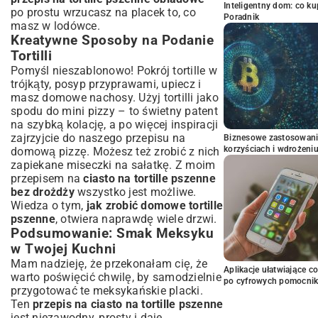
Inteligentny dom: co k
po prostu wrzucasz na placek to, co
Poradnik
masz w lodówce.
Kreatywne Sposoby na Podanie
Tortilli
Pomyśl nieszablonowo! Pokrój tortille w
trójkąty, posyp przyprawami, upiecz i
masz domowe nachosy. Użyj tortilli jako
spodu do mini pizzy – to świetny patent
na szybką kolację, a po więcej inspiracji
zajrzyjcie do naszego
przepisu na
Biznesowe zastosowani
korzyściach i wdrożeni
domową pizzę
. Możesz też zrobić z nich
zapiekane miseczki na sałatkę. Z moim
przepisem na
ciasto na tortille pszenne
bez drożdży
wszystko jest możliwe.
Wiedza o tym,
jak zrobić domowe tortille
pszenne
, otwiera naprawdę wiele drzwi.
Podsumowanie: Smak Meksyku
w Twojej Kuchni
Mam nadzieję, że przekonałam cię, że
Aplikacje ułatwiające c
warto poświęcić chwilę, by samodzielnie
po cyfrowych pomocni
przygotować te meksykańskie placki.
Ten
przepis na ciasto na tortille pszenne
jest niezawodny, prosty i daje