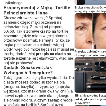
unikalnego.
Eksperymentuj z Mąką: Tortille
Broker nieruchomości – 
kursy, aby wejść do teg
Pełnoziarniste i Inne
Chcesz zdrowszą wersję? Spróbuj
zamienić część mąki pszennej na
pełnoziarnistą. Zacznij od proporcji
50/50. Takie
zdrowe ciasto na tortille
pszenne
będzie miało więcej błonnika i
orzechowy posmak. Pamiętaj tylko, że
mąka pełnoziarnista chłonie więcej
wody, więc być może będziesz musiał jej
Przegląd zabiegów na 
trochę dodać. Mój
przepis na ciasto na
chirurgiczne i niechirur
tortille pszenne
jest elastyczny, więc nie
bój się próbować.
Dodatki Smakowe: Jak
Wzbogacić Recepturę?
Tutaj ogranicza cię tylko wyobraźnia. Do
ciasta możesz dodać suszone zioła
(oregano, bazylia), przyprawy (papryka
wędzona, czosnek granulowany, chili), a
nawet szpinakowe purée dla pięknego
Silna, niezawodna i pr
pokaż, jaka jest twoja 
zielonego koloru. A
czym zastąpić wodę
survivalowe
w cieście na tortille
? Spróbuj użyć