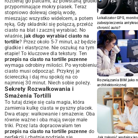
rozcieraj go palcami, aż powstaną grudki
przypominające mokry piasek. Teraz
stopniowo dolewaj ciepłą wodę,
mieszając wszystko widelcem, a potem
Lokalizator GPS, monito
zabezpieczenia antykra
ręką. Gdy składniki się połączą, przełóż
chronić auto?
ciasto na blat i zacznij wyrabiać. No
właśnie,
jak długo wyrabiać ciasto na
tortille
? Przez około 5-7 minut, aż będzie
gładkie i elastyczne. Nie oszukuj na tym
etapie! To kluczowe dla tekstury. Ten
przepis na ciasto na tortille pszenne
wymaga odrobiny miłości. Po wyrobieniu
ciasto musi odpocząć. Przykryj je
ściereczką i daj mu spokój na co
Rozwiązania BIM jako n
najmniej 30 minut. Niech sobie poleży.
architektonicznej
Sekrety Rozwałkowania i
Smażenia Tortilli
To tutaj dzieje się cała magia, która
zamienia kulkę ciasta w pyszny placek.
Dwa etapy: wałkowanie i smażenie. Oba
równie ważne i oba mają swoje małe
triki. Przez lata dopracowałam ten
przepis na ciasto na tortille pszenne
do
perfekcji i chętnie podzielę się
Jak zakupić wydajny ko