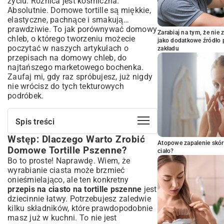
życiu. Różnica jest kosmiczna.
Absolutnie. Domowe tortille są miękkie,
elastyczne, pachnące i smakują…
prawdziwie. To jak porównywać domowy
Zarabiaj na tym, że ni
chleb, o którego tworzeniu możecie
jako dodatkowe źródło 
poczytać w naszych artykułach o
zakładu
przepisach na domowy chleb
, do
najtańszego marketowego bochenka.
Zaufaj mi, gdy raz spróbujesz, już nigdy
nie wrócisz do tych tekturowych
podróbek.
Spis treści
Wstęp: Dlaczego Warto Zrobić
Wstęp: Dlaczego Warto Zrobić Domowe
Atopowe zapalenie skór
Tortille Pszenne?
Domowe Tortille Pszenne?
ciało?
Podstawy Idealnego Ciasta na Tortille
Bo to proste! Naprawdę. Wiem, że
Pszenne
wyrabianie ciasta może brzmieć
Niezbędne Składniki: Co Przygotować?
onieśmielająco, ale ten konkretny
przepis na ciasto na tortille pszenne
jest
Krok po Kroku: Wyrabianie Ciasta do
dziecinnie łatwy. Potrzebujesz zaledwie
Perfekcji
kilku składników, które prawdopodobnie
Sekrety Rozwałkowania i Smażenia Tortilli
masz już w kuchni. To nie jest
Jak Rozwałkować Ciasto na Idealnie