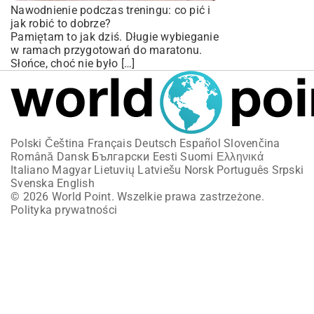
Nawodnienie podczas treningu: co pić i
jak robić to dobrze?
Pamiętam to jak dziś. Długie wybieganie
w ramach przygotowań do maratonu.
Słońce, choć nie było […]
Polski
Čeština
Français
Deutsch
Español
Slovenčina
Română
Dansk
Български
Eesti
Suomi
Ελληνικά
Italiano
Magyar
Lietuvių
Latviešu
Norsk
Português
Srpski
Svenska
English
© 2026 World Point. Wszelkie prawa zastrzeżone.
Polityka prywatności