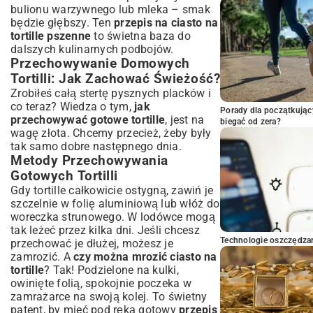
bulionu warzywnego lub mleka – smak
będzie głębszy. Ten
przepis na ciasto na
tortille pszenne
to świetna baza do
dalszych kulinarnych podbojów.
Przechowywanie Domowych
Tortilli: Jak Zachować Świeżość?
Zrobiłeś całą stertę pysznych placków i
co teraz? Wiedza o tym,
jak
Porady dla początkując
przechowywać gotowe tortille
, jest na
biegać od zera?
wagę złota. Chcemy przecież, żeby były
tak samo dobre następnego dnia.
Metody Przechowywania
Gotowych Tortilli
Gdy tortille całkowicie ostygną, zawiń je
szczelnie w folię aluminiową lub włóż do
woreczka strunowego. W lodówce mogą
tak leżeć przez kilka dni. Jeśli chcesz
Technologie oszczędzan
przechować je dłużej, możesz je
zamrozić. A
czy można mrozić ciasto na
tortille
? Tak! Podzielone na kulki,
owinięte folią, spokojnie poczeka w
zamrażarce na swoją kolej. To świetny
patent, by mieć pod ręką gotowy
przepis