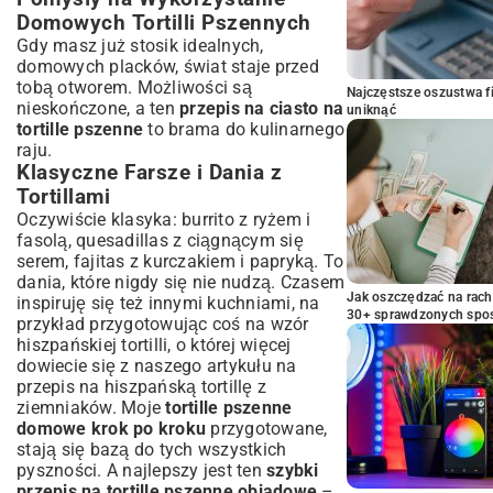
Domowych Tortilli Pszennych
Gdy masz już stosik idealnych,
domowych placków, świat staje przed
tobą otworem. Możliwości są
Najczęstsze oszustwa f
nieskończone, a ten
przepis na ciasto na
uniknąć
tortille pszenne
to brama do kulinarnego
raju.
Klasyczne Farsze i Dania z
Tortillami
Oczywiście klasyka: burrito z ryżem i
fasolą, quesadillas z ciągnącym się
serem, fajitas z kurczakiem i papryką. To
dania, które nigdy się nie nudzą. Czasem
Jak oszczędzać na rac
inspiruję się też innymi kuchniami, na
30+ sprawdzonych sp
przykład przygotowując coś na wzór
hiszpańskiej tortilli, o której więcej
dowiecie się z naszego artykułu na
przepis na hiszpańską tortillę z
ziemniaków
. Moje
tortille pszenne
domowe krok po kroku
przygotowane,
stają się bazą do tych wszystkich
pyszności. A najlepszy jest ten
szybki
przepis na tortille pszenne obiadowe
–