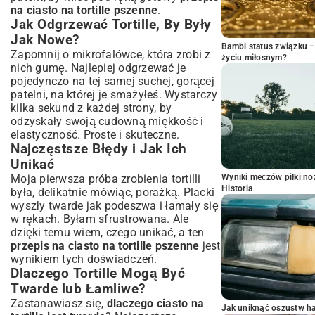
na ciasto na tortille pszenne
.
Jak Odgrzewać Tortille, By Były
Jak Nowe?
Bambi status związku 
Zapomnij o mikrofalówce, która zrobi z
życiu miłosnym?
nich gumę. Najlepiej odgrzewać je
pojedynczo na tej samej suchej, gorącej
patelni, na której je smażyłeś. Wystarczy
kilka sekund z każdej strony, by
odzyskały swoją cudowną miękkość i
elastyczność. Proste i skuteczne.
Najczęstsze Błędy i Jak Ich
Unikać
Moja pierwsza próba zrobienia tortilli
Wyniki meczów piłki noż
Historia
była, delikatnie mówiąc, porażką. Placki
wyszły twarde jak podeszwa i łamały się
w rękach. Byłam sfrustrowana. Ale
dzięki temu wiem, czego unikać, a ten
przepis na ciasto na tortille pszenne
jest
wynikiem tych doświadczeń.
Dlaczego Tortille Mogą Być
Twarde lub Łamliwe?
Zastanawiasz się,
dlaczego ciasto na
Jak uniknąć oszustw h