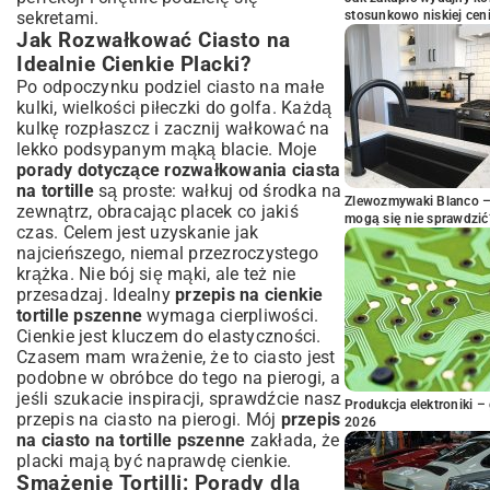
sekretami.
stosunkowo niskiej cen
Jak Rozwałkować Ciasto na
Idealnie Cienkie Placki?
Po odpoczynku podziel ciasto na małe
kulki, wielkości piłeczki do golfa. Każdą
kulkę rozpłaszcz i zacznij wałkować na
lekko podsypanym mąką blacie. Moje
porady dotyczące rozwałkowania ciasta
na tortille
są proste: wałkuj od środka na
Zlewozmywaki Blanco – 
zewnątrz, obracając placek co jakiś
mogą się nie sprawdzić
czas. Celem jest uzyskanie jak
najcieńszego, niemal przezroczystego
krążka. Nie bój się mąki, ale też nie
przesadzaj. Idealny
przepis na cienkie
tortille pszenne
wymaga cierpliwości.
Cienkie jest kluczem do elastyczności.
Czasem mam wrażenie, że to ciasto jest
podobne w obróbce do tego na pierogi, a
jeśli szukacie inspiracji, sprawdźcie nasz
Produkcja elektroniki – 
przepis na ciasto na pierogi
. Mój
przepis
2026
na ciasto na tortille pszenne
zakłada, że
placki mają być naprawdę cienkie.
Smażenie Tortilli: Porady dla