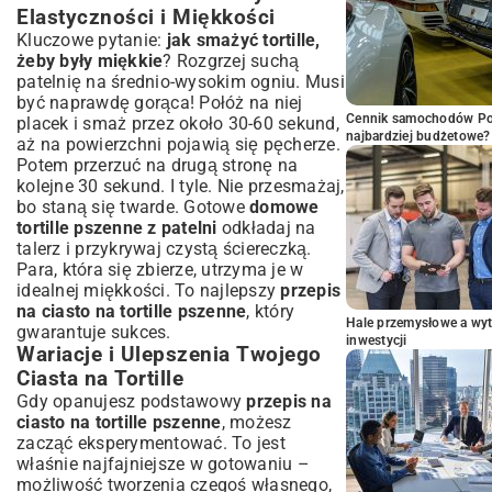
Elastyczności i Miękkości
Kluczowe pytanie:
jak smażyć tortille,
żeby były miękkie
? Rozgrzej suchą
patelnię na średnio-wysokim ogniu. Musi
być naprawdę gorąca! Połóż na niej
Cennik samochodów Por
placek i smaż przez około 30-60 sekund,
najbardziej budżetowe?
aż na powierzchni pojawią się pęcherze.
Potem przerzuć na drugą stronę na
kolejne 30 sekund. I tyle. Nie przesmażaj,
bo staną się twarde. Gotowe
domowe
tortille pszenne z patelni
odkładaj na
talerz i przykrywaj czystą ściereczką.
Para, która się zbierze, utrzyma je w
idealnej miękkości. To najlepszy
przepis
na ciasto na tortille pszenne
, który
Hale przemysłowe a wyt
gwarantuje sukces.
inwestycji
Wariacje i Ulepszenia Twojego
Ciasta na Tortille
Gdy opanujesz podstawowy
przepis na
ciasto na tortille pszenne
, możesz
zacząć eksperymentować. To jest
właśnie najfajniejsze w gotowaniu –
możliwość tworzenia czegoś własnego,