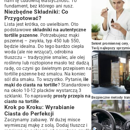
nam tę cudowną elastyczność. To
Podsumowanie: Smak Meksyku w Twojej
fundament, bez którego ani rusz.
Kuchni
Niezbędne Składniki: Co
Przygotować?
Lista jest krótka, co uwielbiam. Oto
podstawowe
składniki na autentyczne
tortille pszenne
. Potrzebujesz mąki
pszennej – zwykła, typ 450 lub 550,
Sekret promiennej cery,
będzie idealna. Do tego bardzo ciepła
Twój najlepszy sprzymi
woda (ale nie wrząca!), odrobina
tłuszczu – tradycyjnie smalec, ale olej
roślinny lub roztopione masło też dadzą
radę, co czyni go świetnym przepisem na
tortille pszenne bez smalcu. Na koniec
sól dla smaku. To wszystko. Pytanie,
ile
mąki do ciasta na tortille
? Standardowo
na około 10-12 placków wystarczą 3
szklanki. To naprawdę
prosty przepis na
Bezpieczne metody trans
ciasto na tortille
.
Krok po Kroku: Wyrabianie
Ciasta do Perfekcji
Zaczynamy zabawę. W dużej misce
wymieszaj mąkę z solą. Dodaj tłuszcz i