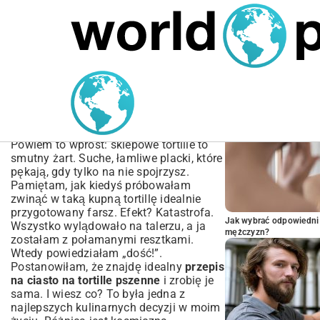
MARIUSZ ŁAMAGA
04.10.2025
SPORT
POPULARNE A
Przepis na ciasto na
tortille pszenne – Idealnie
Miękkie i Elastyczne
Powiem to wprost: sklepowe tortille to
smutny żart. Suche, łamliwe placki, które
pękają, gdy tylko na nie spojrzysz.
Pamiętam, jak kiedyś próbowałam
zwinąć w taką kupną tortillę idealnie
przygotowany farsz. Efekt? Katastrofa.
Jak wybrać odpowiedni 
Wszystko wylądowało na talerzu, a ja
mężczyzn?
zostałam z połamanymi resztkami.
Wtedy powiedziałam „dość!”.
Postanowiłam, że znajdę idealny
przepis
na ciasto na tortille pszenne
i zrobię je
sama. I wiesz co? To była jedna z
najlepszych kulinarnych decyzji w moim