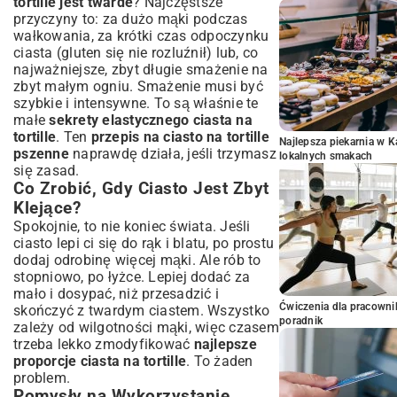
tortille jest twarde
? Najczęstsze
przyczyny to: za dużo mąki podczas
wałkowania, za krótki czas odpoczynku
ciasta (gluten się nie rozluźnił) lub, co
najważniejsze, zbyt długie smażenie na
zbyt małym ogniu. Smażenie musi być
szybkie i intensywne. To są właśnie te
małe
sekrety elastycznego ciasta na
tortille
. Ten
przepis na ciasto na tortille
Najlepsza piekarnia w 
pszenne
naprawdę działa, jeśli trzymasz
lokalnych smakach
się zasad.
Co Zrobić, Gdy Ciasto Jest Zbyt
Klejące?
Spokojnie, to nie koniec świata. Jeśli
ciasto lepi ci się do rąk i blatu, po prostu
dodaj odrobinę więcej mąki. Ale rób to
stopniowo, po łyżce. Lepiej dodać za
mało i dosypać, niż przesadzić i
Ćwiczenia dla pracown
skończyć z twardym ciastem. Wszystko
poradnik
zależy od wilgotności mąki, więc czasem
trzeba lekko zmodyfikować
najlepsze
proporcje ciasta na tortille
. To żaden
problem.
Pomysły na Wykorzystanie