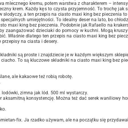
twa mlecznego kremu, potem warstwa z charakterem – intens
eczny krem. Każdy kęs to czysta przyjemność. To trochę jak
s
 słodyczy, a ten przepis na ciasto maxi king bez pieczenia t
 specjalnych umiejętności. To idealny deser na lato, bo chłodz
asto maxi king bez pieczenia. Podobnie jak
Rafaello na kraker
, żeby zaangażować dzieciaki do pomocy w kuchni. Mogą kruszy
ć. Właśnie dlatego ten przepis na ciasto maxi king bez piecze
ne
przepisy na ciasta i desery
.
adniki są proste i znajdziecie je w każdym większym sklepie
ciacho. To są kluczowe składniki na ciasto maxi king bez piec
lane, ale kakaowe też robią robotę.
.
lodówki, zimna jak lód. 500 ml wystarczy.
per aksamitną konsystencję. Można też dać serek waniliowy 
ko.
e śmietan-fix. Ja rzadko używam, ale na początku się przydawał