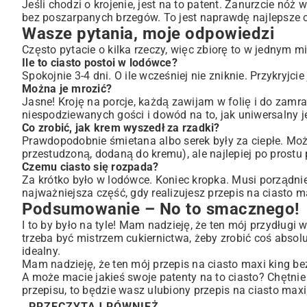
Jeśli chodzi o krojenie, jest na to patent. Zanurzcie nóż 
bez poszarpanych brzegów. To jest naprawdę najlepsze ci
Wasze pytania, moje odpowiedzi
Często pytacie o kilka rzeczy, więc zbiorę to w jednym mi
Ile to ciasto postoi w lodówce?
Spokojnie 3-4 dni. O ile wcześniej nie zniknie. Przykryjci
Można je mrozić?
Jasne! Kroję na porcje, każdą zawijam w folię i do zamr
niespodziewanych gości i dowód na to, jak uniwersalny je
Co zrobić, jak krem wyszedł za rzadki?
Prawdopodobnie śmietana albo serek były za ciepłe. Mo
przestudzoną, dodaną do kremu), ale najlepiej po prostu
Czemu ciasto się rozpada?
Za krótko było w lodówce. Koniec kropka. Musi porządnie 
najważniejsza część, gdy realizujesz przepis na ciasto m
Podsumowanie – No to smacznego!
I to by było na tyle! Mam nadzieję, że ten mój przydługi
trzeba być mistrzem cukiernictwa, żeby zrobić coś absol
idealny.
Mam nadzieję, że ten mój przepis na ciasto maxi king be
A może macie jakieś swoje patenty na to ciasto? Chętni
przepisu, to będzie wasz ulubiony przepis na ciasto maxi
PRZECZYTAJ RÓWNIEŻ