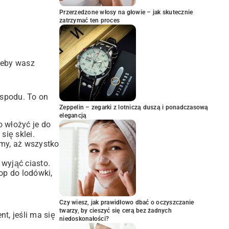
Przerzedzone włosy na głowie – jak skutecznie
zatrzymać ten proces
 żeby wasz
 spodu. To on
Zeppelin – zegarki z lotniczą duszą i ponadczasową
elegancją
o włożyć je do
się sklei.
my, aż wszystko
wyjąć ciasto.
op do lodówki,
Czy wiesz, jak prawidłowo dbać o oczyszczanie
twarzy, by cieszyć się cerą bez żadnych
t, jeśli ma się
niedoskonałości?