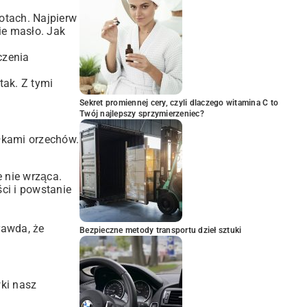
otach. Najpierw
ie masło. Jak
czenia
tak. Z tymi
Sekret promiennej cery, czyli dlaczego witamina C to
Twój najlepszy sprzymierzeniec?
ałkami orzechów.
 nie wrząca.
ci i powstanie
rawda, że
Bezpieczne metody transportu dzieł sztuki
wki nasz