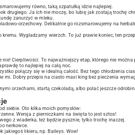
arowujemy równo, taką szpatułką idzie najlepiej.
 drugiego. Ja ich nie moczę, bo lubię jak zostają trochę chr
sekundę zanurzyć w mleku.
oladowo-orzechowy. Delikatnie go rozsmarowujemy na herbatn
kremu. Wygładzamy wierzch. To już prawie koniec, ten przep
le nie! Cierpliwości. To najważniejszy etap, którego nie można
aprawdę to najlepiej na całą noc.
zystko połączy się w idealną całość. Bez tego chłodzenia cias
cie mi. Dobry przepis na ciasto maxi king bez pieczenia wyma
mi orzechami, startą czekoladą, albo polać jeszcze odrobin
cje
od siebie. Oto kilka moich pomysłów:
enne. Wersja z pierniczkami na święta to jest sztos!
go z wiaderka, też będzie pysznie, tylko trochę inaczej.
bo nerkowce.
jakiegoś likieru, np. Baileys. Wow!