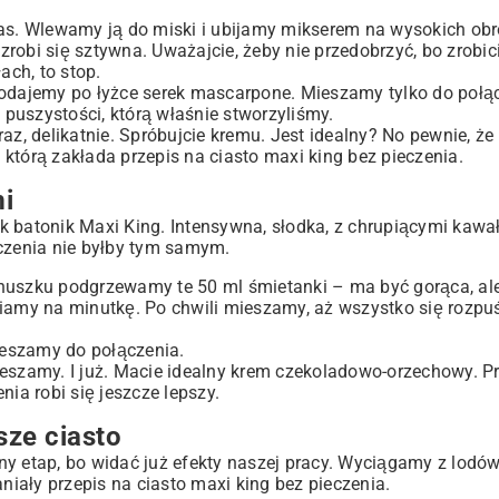
czas. Wlewamy ją do miski i ubijamy mikserem na wysokich obr
zrobi się sztywna. Uważajcie, żeby nie przedobrzyć, bo zrobic
ach, to stop.
odajemy po łyżce serek mascarpone. Mieszamy tylko do połą
j puszystości, którą właśnie stworzyliśmy.
az, delikatnie. Spróbujcie kremu. Jest idealny? No pewnie, że 
 którą zakłada przepis na ciasto maxi king bez pieczenia.
i
jak batonik Maxi King. Intensywna, słodka, z chrupiącymi kaw
eczenia nie byłby tym samym.
uszku podgrzewamy te 50 ml śmietanki – ma być gorąca, ale
amy na minutkę. Po chwili mieszamy, aż wszystko się rozpuś
ieszamy do połączenia.
szamy. I już. Macie idealny krem czekoladowo-orzechowy. P
nia robi się jeszcze lepszy.
sze ciasto
ny etap, bo widać już efekty naszej pracy. Wyciągamy z lodó
iały przepis na ciasto maxi king bez pieczenia.