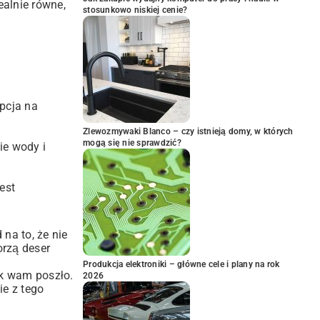
ealnie równe,
stosunkowo niskiej cenie?
opcja na
Zlewozmywaki Blanco – czy istnieją domy, w których
mogą się nie sprawdzić?
ie wody i
est
na to, że nie
orzą deser
Produkcja elektroniki – główne cele i plany na rok
ak wam poszło.
2026
ie z tego