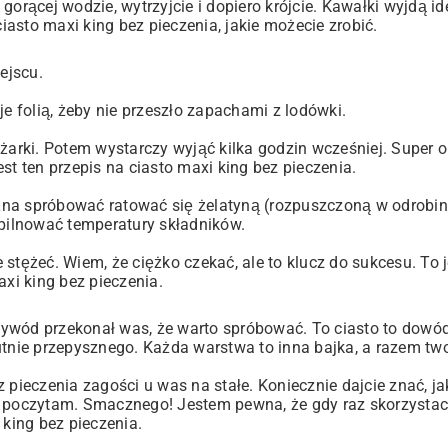
w gorącej wodzie, wytrzyjcie i dopiero krójcie. Kawałki wyjdą id
asto maxi king bez pieczenia, jakie możecie zrobić.
ejscu.
e je folią, żeby nie przeszło zapachami z lodówki.
ażarki. Potem wystarczy wyjąć kilka godzin wcześniej. Super 
st ten przepis na ciasto maxi king bez pieczenia.
żna spróbować ratować się żelatyną (rozpuszczoną w odrobin
 pilnować temperatury składników.
stężeć. Wiem, że ciężko czekać, ale to klucz do sukcesu. To j
axi king bez pieczenia.
 wywód przekonał was, że warto spróbować. To ciasto to dowód 
utnie przepysznego. Każda warstwa to inna bajka, a razem tw
z pieczenia zagości u was na stałe. Koniecznie dajcie znać, j
e poczytam. Smacznego! Jestem pewna, że gdy raz skorzystac
 king bez pieczenia.