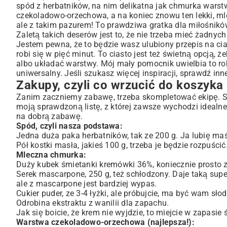
spód z herbatników, na nim delikatna jak chmurka wars
Zaczynamy od spodu – czyli chrupiący fundament
czekoladowo-orzechowa, a na koniec znowu ten lekki, ml
Magia w misce, czyli idealny krem mleczny
ale z takim pazurem! To prawdziwa gratka dla miłośników
Czekoladowe szaleństwo z orzechami
Zaletą takich deserów jest to, że nie trzeba mieć żadnych
Jestem pewna, że to będzie wasz ulubiony przepis na ci
Wielkie składanie, czyli budujemy nasze ciasto
robi się w pięć minut. To ciasto jest też świetną opcją
Ostatni przystanek – lodówka
albo układać warstwy. Mój mały pomocnik uwielbia to robi
A co jeśli…? Czyli porady i modyfikacje
uniwersalny. Jeśli szukasz więcej inspiracji, sprawdź in
Zakupy, czyli co wrzucić do koszyka
Wasze pytania, moje odpowiedzi
Podsumowanie – No to smacznego!
Zanim zaczniemy zabawę, trzeba skompletować ekipę. Skł
moją sprawdzoną listę, z której zawsze wychodzi idealne 
na dobrą zabawę.
Spód, czyli nasza podstawa:
Jedna duża paka herbatników, tak ze 200 g. Ja lubię maś
Pół kostki masła, jakieś 100 g, trzeba je będzie rozpuścić
Mleczna chmurka:
Duży kubek śmietanki kremówki 36%, koniecznie prosto z 
Serek mascarpone, 250 g, też schłodzony. Daje taką su
ale z mascarpone jest bardziej wypas.
Cukier puder, ze 3-4 łyżki, ale próbujcie, ma być wam słod
Odrobina ekstraktu z wanilii dla zapachu.
Jak się boicie, że krem nie wyjdzie, to miejcie w zapasi
Warstwa czekoladowo-orzechowa (najlepsza!):