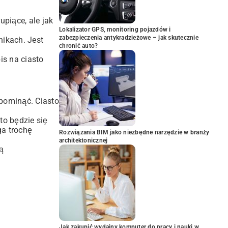
upiące, ale jak
Lokalizator GPS, monitoring pojazdów i
zabezpieczenia antykradzieżowe – jak skutecznie
ikach. Jest
chronić auto?
is na ciasto
 pominąć. Ciasto
to będzie się
ga trochę
Rozwiązania BIM jako niezbędne narzędzie w branży
architektonicznej
ą
Jak zakupić wydajny komputer do pracy i nauki w