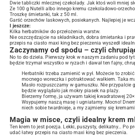
Dwie tabliczki mlecznej czekolady. Jak ktoś woli mniej sł
Ze 100 g Nutelli albo innego kremu czekoladowo-orzech
Troszkę śmietanki, tak z 50 ml.
Garść orzechów laskowych, posiekanych. Najlepiej je wcz
I jeszcze:
Kilka herbatników do przełożenia warstw.
Nie oszczędzajcie na składnikach, dobra śmietanka i praw
przepis na ciasto maxi king bez pieczenia wyszedł idealn
Zaczynamy od spodu – czyli chrupi
No to do dzieła. Pierwszy krok w naszym zadaniu pod tytu
będzie trzymał wszystko w ryzach i dawał ten fajny, chru
Herbatniki trzeba zamienić w pył. Możecie to zrobić 
mocnego woreczka i potraktować wałkiem. Taka mała 
Masło rozpuszczamy w garnuszku. Nie przypalcie 
będzie wyglądało jak mokry piasek na plaży.
Bierzemy formę, ja używam takiej kwadratowej 20×
Wsypujemy naszą masę i ugniatamy. Mocno! Dnem szk
niech sobie twardnieje, a my zajmiemy się kremami
Magia w misce, czyli idealny krem m
Ten krem to jest poezja. Lekki, puszysty, delikatny… Po p
udać łatwy przepis na ciasto maxi king bez pieczenia.