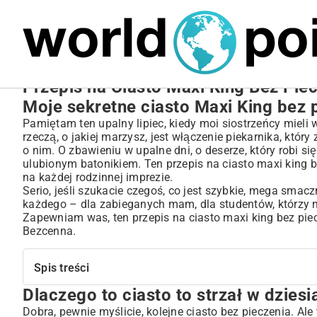
MARIUSZ ŁAMAGA
27.09.2025
NIERUCHOMOŚCI
Przepis na Ciasto Maxi King Bez Pie
Moje sekretne ciasto Maxi King bez p
Pamiętam ten upalny lipiec, kiedy moi siostrzeńcy mieli
rzeczą, o jakiej marzysz, jest włączenie piekarnika, któ
o nim. O zbawieniu w upalne dni, o deserze, który robi
ulubionym batonikiem. Ten przepis na ciasto maxi king b
na każdej rodzinnej imprezie.
Serio, jeśli szukacie czegoś, co jest szybkie, mega smaczne
każdego – dla zabieganych mam, dla studentów, którzy maj
Zapewniam was, ten przepis na ciasto maxi king bez piecz
Bezcenna.
Spis treści
Dlaczego to ciasto to strzał w dziesi
Dlaczego to ciasto to strzał w dziesiątkę?
Zakupy, czyli co wrzucić do koszyka
Dobra, pewnie myślicie, kolejne ciasto bez pieczenia. Ale 