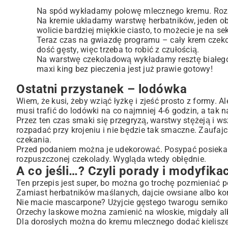
Na spód wykładamy połowę mlecznego kremu. Rozsm
Na kremie układamy warstwę herbatników, jeden obok
wolicie bardziej miękkie ciasto, to możecie je na 
Teraz czas na gwiazdę programu – cały krem czek
dość gęsty, więc trzeba to robić z czułością.
Na warstwę czekoladową wykładamy resztę białego 
maxi king bez pieczenia jest już prawie gotowy!
Ostatni przystanek – lodówka
Wiem, że kusi, żeby wziąć łyżkę i zjeść prosto z formy. A
musi trafić do lodówki na co najmniej 4-6 godzin, a tak n
Przez ten czas smaki się przegryzą, warstwy stężeją i ws
rozpadać przy krojeniu i nie będzie tak smaczne. Zaufaj
czekania.
Przed podaniem można je udekorować. Posypać posiekany
rozpuszczonej czekolady. Wygląda wtedy obłędnie.
A co jeśli…? Czyli porady i modyfika
Ten przepis jest super, bo można go trochę pozmieniać p
Zamiast herbatników maślanych, dajcie owsiane albo korz
Nie macie mascarpone? Użyjcie gęstego twarogu sernikowe
Orzechy laskowe można zamienić na włoskie, migdały al
Dla dorosłych można do kremu mlecznego dodać kieliszek 