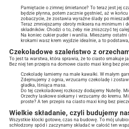
Pamiętacie o zimnej śmietance? To teraz jest jej 
będzie płynna, potem zacznie gęstnieć, aż w końcu 
zobaczycie, że zostawia wyraźne ślady po mieszadł
Teraz zmniejszamy obroty miksera na minimum i d
składników. Chodzi o to, żeby nie zniszczyć tej całe
Na koniec cukier puder i wanilia. Mieszamy ostatni r
krokami wasz krem wyjdzie idealnie, a to podstawa,
Czekoladowe szaleństwo z orzecham
To jest ta warstwa, która sprawia, że to ciasto smakuje 
Bez niej ten przepis na domowe ciasto maxi king bez pi
Czekoladę łamiemy na małe kawałki. W małym garn
Zdejmujemy z ognia, wrzucamy czekoladę i zostawi
gładka, lśniąca masa.
Do tej czekoladowej rozkoszy dodajemy Nutellę. M
Orzechy laskowe siekamy i wrzucamy do kremu. Mie
proste? A ten przepis na ciasto maxi king bez piecze
Wielkie składanie, czyli budujemy na
Wszystkie klocki gotowe, czas na budowę. To mój ulubio
schłodzony spód i zaczynamy składać w całość ten wspan