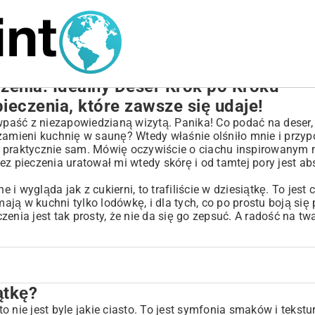
czenia: Idealny Deser Krok po Kroku
ieczenia, które zawsze się udaje!
 wpaść z niezapowiedzianą wizytą. Panika! Co podać na deser, 
ry zamieni kuchnię w saunę? Wtedy właśnie olśniło mnie i prz
 się praktycznie sam. Mówię oczywiście o ciachu inspirowanym
ez pieczenia uratował mi wtedy skórę i od tamtej pory jest a
 i wygląda jak z cukierni, to trafiliście w dziesiątkę. To jest 
ą w kuchni tylko lodówkę, i dla tych, co po prostu boją się 
enia jest tak prosty, że nie da się go zepsuć. A radość na tw
ątkę?
to nie jest byle jakie ciasto. To jest symfonia smaków i tekstu