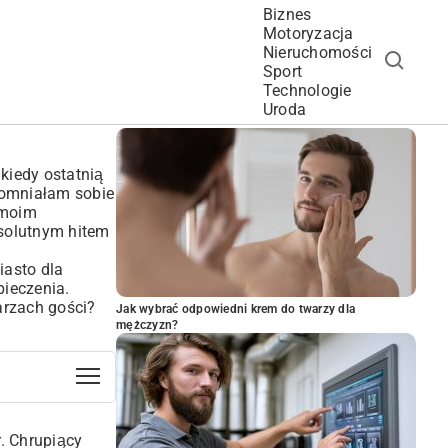
Biznes
Motoryzacja
Nieruchomości
Sport
Technologie
POPULARNE ARTYKUŁY
Uroda
kiedy ostatnią
ypomniałam sobie
 moim
bsolutnym hitem
ciasto dla
pieczenia.
arzach gości?
Jak wybrać odpowiedni krem do twarzy dla
mężczyzn?
r. Chrupiący