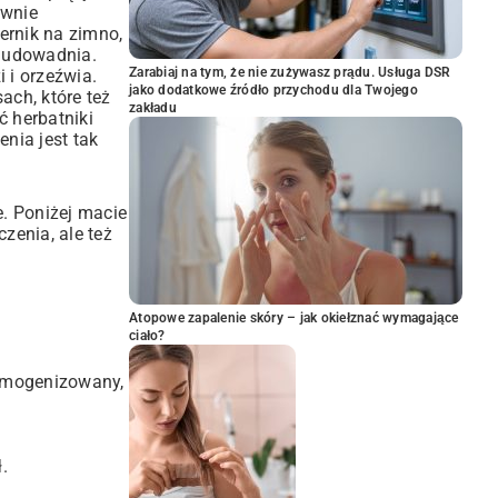
ywnie
ernik na zimno
,
o udowadnia.
Zarabiaj na tym, że nie zużywasz prądu. Usługa DSR
i i orzeźwia.
jako dodatkowe źródło przychodu dla Twojego
sach
, które też
zakładu
ć herbatniki
nia jest tak
. Poniżej macie
zenia, ale też
Atopowe zapalenie skóry – jak okiełznać wymagające
ciało?
homogenizowany,
.