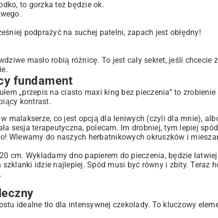
odko, to gorzka też będzie ok.
owego.
eśniej podprażyć na suchej patelni, zapach jest obłędny!
dziwe masło robią różnicę. To jest cały sekret, jeśli chcecie
ie.
ący fundament
łem „przepis na ciasto maxi king bez pieczenia” to zrobienie
piący kontrast.
w malakserze, co jest opcją dla leniwych (czyli dla mnie), alb
sesja terapeutyczna, polecam. Im drobniej, tym lepiej spód 
go! Wlewamy do naszych herbatnikowych okruszków i miesza
20 cm. Wykładamy dno papierem do pieczenia, będzie łatwiej 
lanki idzie najlepiej. Spód musi być równy i zbity. Teraz h
.
leczny
rostu idealne tło dla intensywnej czekolady. To kluczowy elemen