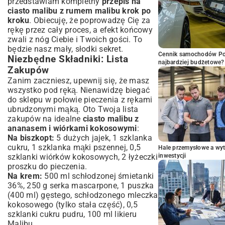
przedstawiam kompletny
przepis na
ciasto malibu z rumem malibu krok po
kroku
. Obiecuję, że poprowadzę Cię za
rękę przez cały proces, a efekt końcowy
zwali z nóg Ciebie i Twoich gości. To
będzie nasz mały, słodki sekret.
Cennik samochodów Por
Niezbędne Składniki: Lista
najbardziej budżetowe?
Zakupów
Zanim zaczniesz, upewnij się, że masz
wszystko pod ręką. Nienawidzę biegać
do sklepu w połowie pieczenia z rękami
ubrudzonymi mąką. Oto Twoja lista
zakupów na idealne
ciasto malibu z
ananasem i wiórkami kokosowymi
:
Na biszkopt:
5 dużych jajek, 1 szklanka
cukru, 1 szklanka mąki pszennej, 0,5
Hale przemysłowe a wyt
szklanki wiórków kokosowych, 2 łyżeczki
inwestycji
proszku do pieczenia.
Na krem:
500 ml schłodzonej śmietanki
36%, 250 g serka mascarpone, 1 puszka
(400 ml) gęstego, schłodzonego mleczka
kokosowego (tylko stała część), 0,5
szklanki cukru pudru, 100 ml likieru
Malibu.