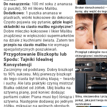
Do nasączenia:
100 ml soku z ananasa
Broker nieruchomości – 
(z puszki), 50 ml likieru Malibu.
kursy, aby wejść do teg
Dodatkowo:
1 puszka ananasa w
plastrach, wiórki kokosowe do dekoracji.
Często pojawia się pytanie,
gdzie kupić
składniki na ciasto malibu egzotyczne
?
Dobre mleczko kokosowe i likier Malibu
znajdziesz w większości supermarketów
na dziale z kuchniami świata. Zatem ten
przepis na ciasto malibu
nie wymaga
specjalistycznych poszukiwań.
Przegląd zabiegów na 
Przygotowanie Biszkoptu lub
chirurgiczne i niechirur
Spodu: Tajniki Idealnej
Konsystencji
Zacznijmy od podstawy. Dobry biszkopt
to 90% sukcesu. Mój pierwszy biszkopt
do tego ciasta był totalną klapą – twardy
i suchy. Ale lata praktyki czynią mistrza!
Białka oddziel od żółtek. Ubij białka na
sztywną pianę, pod koniec dodając
partiami cukier. Piana musi być lśniąca i
Silna, niezawodna i pr
pokaż, jaka jest twoja 
sztywna. Następnie dodawaj po jednym
survivalowe
żółtku, miksując na wolnych obrotach.