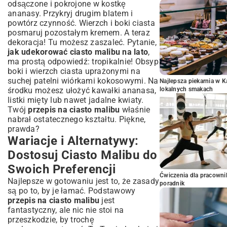
odsączone i pokrojone w kostkę
ananasy. Przykryj drugim blatem i
powtórz czynność. Wierzch i boki ciasta
posmaruj pozostałym kremem. A teraz
dekoracja! Tu możesz zaszaleć. Pytanie,
jak udekorować ciasto malibu na lato
,
ma prostą odpowiedź: tropikalnie! Obsyp
boki i wierzch ciasta uprażonymi na
suchej patelni wiórkami kokosowymi. Na
Najlepsza piekarnia w 
środku możesz ułożyć kawałki ananasa,
lokalnych smakach
listki mięty lub nawet jadalne kwiaty.
Twój
przepis na ciasto malibu
właśnie
nabrał ostatecznego kształtu. Piękne,
prawda?
Wariacje i Alternatywy:
Dostosuj Ciasto Malibu do
Swoich Preferencji
Ćwiczenia dla pracown
Najlepsze w gotowaniu jest to, że zasady
poradnik
są po to, by je łamać. Podstawowy
przepis na ciasto malibu
jest
fantastyczny, ale nic nie stoi na
przeszkodzie, by trochę