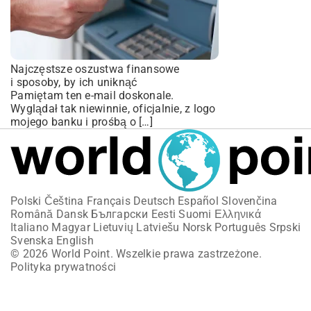
Najczęstsze oszustwa finansowe
i sposoby, by ich uniknąć
Pamiętam ten e-mail doskonale.
Wyglądał tak niewinnie, oficjalnie, z logo
mojego banku i prośbą o […]
Polski
Čeština
Français
Deutsch
Español
Slovenčina
Română
Dansk
Български
Eesti
Suomi
Ελληνικά
Italiano
Magyar
Lietuvių
Latviešu
Norsk
Português
Srpski
Svenska
English
© 2026 World Point. Wszelkie prawa zastrzeżone.
Polityka prywatności