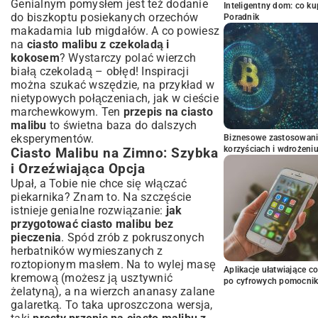
Genialnym pomysłem jest też dodanie
Inteligentny dom: co k
do biszkoptu posiekanych orzechów
Poradnik
makadamia lub migdałów. A co powiesz
na
ciasto malibu z czekoladą i
kokosem
? Wystarczy polać wierzch
białą czekoladą – obłęd! Inspiracji
można szukać wszędzie, na przykład w
nietypowych połączeniach, jak w
cieście
marchewkowym
. Ten
przepis na ciasto
malibu
to świetna baza do dalszych
eksperymentów.
Biznesowe zastosowani
korzyściach i wdrożeni
Ciasto Malibu na Zimno: Szybka
i Orzeźwiająca Opcja
Upał, a Tobie nie chce się włączać
piekarnika? Znam to. Na szczęście
istnieje genialne rozwiązanie:
jak
przygotować ciasto malibu bez
pieczenia
. Spód zrób z pokruszonych
herbatników wymieszanych z
roztopionym masłem. Na to wylej masę
Aplikacje ułatwiające c
kremową (możesz ją usztywnić
po cyfrowych pomocni
żelatyną), a na wierzch ananasy zalane
galaretką. To taka uproszczona wersja,