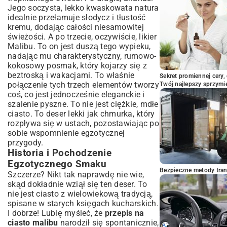
Jego soczysta, lekko kwaskowata natura
idealnie przełamuje słodycz i tłustość
kremu, dodając całości niesamowitej
świeżości. A po trzecie, oczywiście, likier
Malibu. To on jest duszą tego wypieku,
nadając mu charakterystyczny, rumowo-
kokosowy posmak, który kojarzy się z
beztroską i wakacjami. To właśnie
Sekret promiennej cery,
połączenie tych trzech elementów tworzy
Twój najlepszy sprzymi
coś, co jest jednocześnie eleganckie i
szalenie pyszne. To nie jest ciężkie, mdłe
ciasto. To deser lekki jak chmurka, który
rozpływa się w ustach, pozostawiając po
sobie wspomnienie egzotycznej
przygody.
Historia i Pochodzenie
Egzotycznego Smaku
Bezpieczne metody trans
Szczerze? Nikt tak naprawdę nie wie,
skąd dokładnie wziął się ten deser. To
nie jest ciasto z wielowiekową tradycją,
spisane w starych księgach kucharskich.
I dobrze! Lubię myśleć, że
przepis na
ciasto malibu
narodził się spontanicznie,