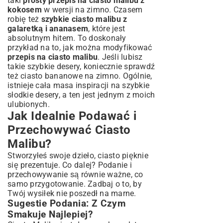
taki
prosty przepis na ciasto malibu z
kokosem
w wersji na zimno. Czasem
robię też
szybkie ciasto malibu z
galaretką i ananasem
, które jest
absolutnym hitem. To doskonały
przykład na to, jak można modyfikować
przepis na ciasto malibu
. Jeśli lubisz
takie szybkie desery, koniecznie sprawdź
też
ciasto bananowe na zimno
. Ogólnie,
istnieje cała masa inspiracji na
szybkie
słodkie desery
, a ten jest jednym z moich
ulubionych.
Jak Idealnie Podawać i
Przechowywać Ciasto
Malibu?
Stworzyłeś swoje dzieło, ciasto pięknie
się prezentuje. Co dalej? Podanie i
przechowywanie są równie ważne, co
samo przygotowanie. Zadbaj o to, by
Twój wysiłek nie poszedł na marne.
Sugestie Podania: Z Czym
Smakuje Najlepiej?