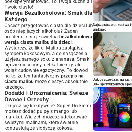
poeksperymentować. To Twoja kuchnia i
Twoje ciasto!
Wersja Bezalkoholowa: Smak dla
Każdego
Chcesz przygotować ciasto dla dzieci lub
Najczęstsze oszustwa f
uniknąć
osób niepijących alkoholu? Żaden
problem. Istnieje świetna
bezalkoholowa
wersja ciasta malibu dla dzieci
.
Wystarczy, że likier Malibu zastąpisz
syropem kokosowym, a do nasączenia
użyjesz samego soku z ananasa. Smak
będzie nieco inny, delikatniejszy, ale
wciąż cudownie egzotyczny. To dowód
na to, że ten fantastyczny
przepis na
Jak oszczędzać na rac
ciasto malibu
może cieszyć absolutnie
30+ sprawdzonych sp
każdego.
Dodatki i Urozmaicenia: Świeże
Owoce i Orzechy
Czujesz się kreatywnie? Super! Do kremu
możesz dodać pulpę z mango lub
marakui. Wierzch możesz udekorować
świeżymi malinami, które świetnie
kontrastują ze słodyczą kokosa.