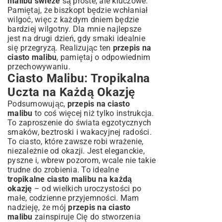
malibu świeże
są proste, ale kluczowe.
Pamiętaj, że biszkopt będzie wchłaniał
wilgoć, więc z każdym dniem będzie
bardziej wilgotny. Dla mnie najlepsze
jest na drugi dzień, gdy smaki idealnie
się przegryzą. Realizując ten
przepis na
ciasto malibu
, pamiętaj o odpowiednim
przechowywaniu.
Ciasto Malibu: Tropikalna
Uczta na Każdą Okazję
Podsumowując,
przepis na ciasto
malibu
to coś więcej niż tylko instrukcja.
To zaproszenie do świata egzotycznych
smaków, beztroski i wakacyjnej radości.
To ciasto, które zawsze robi wrażenie,
niezależnie od okazji. Jest eleganckie,
pyszne i, wbrew pozorom, wcale nie takie
trudne do zrobienia. To idealne
tropikalne ciasto malibu na każdą
okazję
– od wielkich uroczystości po
małe, codzienne przyjemności. Mam
nadzieję, że mój
przepis na ciasto
malibu
zainspiruje Cię do stworzenia