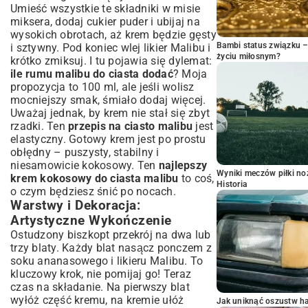
Umieść wszystkie te składniki w misie
miksera, dodaj cukier puder i ubijaj na
wysokich obrotach, aż krem będzie gęsty
Bambi status związku 
i sztywny. Pod koniec wlej likier Malibu i
życiu miłosnym?
krótko zmiksuj. I tu pojawia się dylemat:
ile rumu malibu do ciasta dodać
? Moja
propozycja to 100 ml, ale jeśli wolisz
mocniejszy smak, śmiało dodaj więcej.
Uważaj jednak, by krem nie stał się zbyt
rzadki. Ten
przepis na ciasto malibu
jest
elastyczny. Gotowy krem jest po prostu
obłędny – puszysty, stabilny i
niesamowicie kokosowy. Ten
najlepszy
Wyniki meczów piłki noż
krem kokosowy do ciasta malibu
to coś,
Historia
o czym będziesz śnić po nocach.
Warstwy i Dekoracja:
Artystyczne Wykończenie
Ostudzony biszkopt przekrój na dwa lub
trzy blaty. Każdy blat nasącz ponczem z
soku ananasowego i likieru Malibu. To
kluczowy krok, nie pomijaj go! Teraz
czas na składanie. Na pierwszy blat
wyłóż część kremu, na kremie ułóż
Jak uniknąć oszustw h