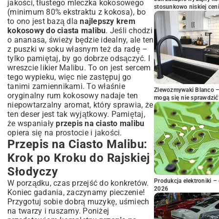
jakości, tłustego mleczka kokosowego
stosunkowo niskiej cen
(minimum 80% ekstraktu z kokosa), bo
to ono jest bazą dla
najlepszy krem
kokosowy do ciasta malibu
. Jeśli chodzi
o ananasa, świeży będzie idealny, ale ten
z puszki w soku własnym też da radę –
tylko pamiętaj, by go dobrze odsączyć. I
wreszcie likier Malibu. To on jest sercem
tego wypieku, więc nie zastępuj go
tanimi zamiennikami. To właśnie
Zlewozmywaki Blanco – 
oryginalny rum kokosowy nadaje ten
mogą się nie sprawdzić
niepowtarzalny aromat, który sprawia, że
ten deser jest tak wyjątkowy. Pamiętaj,
że wspaniały
przepis na ciasto malibu
opiera się na prostocie i jakości.
Przepis na Ciasto Malibu:
Krok po Kroku do Rajskiej
Słodyczy
Produkcja elektroniki – 
W porządku, czas przejść do konkretów.
2026
Koniec gadania, zaczynamy pieczenie!
Przygotuj sobie dobrą muzykę, uśmiech
na twarzy i ruszamy. Poniżej