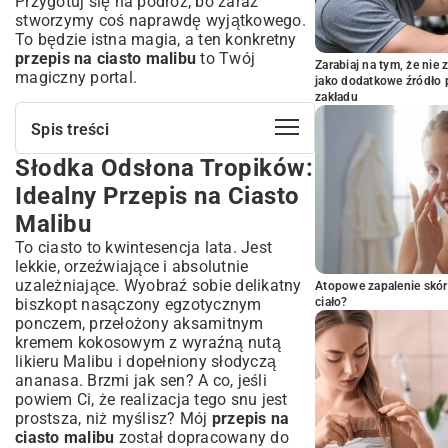
Przygotuj się na podróż, bo zaraz
stworzymy coś naprawdę wyjątkowego.
To będzie istna magia, a ten konkretny
przepis na ciasto malibu
to Twój
Zarabiaj na tym, że ni
magiczny portal.
jako dodatkowe źródło 
zakładu
Spis treści
Słodka Odsłona Tropików:
Słodka Odsłona Tropików: Idealny
Przepis na Ciasto Malibu
Idealny Przepis na Ciasto
Czym Charakteryzuje Się Ciasto Malibu?
Malibu
Historia i Pochodzenie Egzotycznego
To ciasto to kwintesencja lata. Jest
Smaku
lekkie, orzeźwiające i absolutnie
Kluczowe Składniki: Kokos, Ananas i Rum
uzależniające. Wyobraź sobie delikatny
Atopowe zapalenie skór
Przepis na Ciasto Malibu: Krok po Kroku
biszkopt nasączony egzotycznym
ciało?
do Rajskiej Słodyczy
ponczem, przełożony aksamitnym
Niezbędne Składniki: Lista Zakupów
kremem kokosowym z wyraźną nutą
likieru Malibu i dopełniony słodyczą
Przygotowanie Biszkoptu lub Spodu:
Tajniki Idealnej Konsystencji
ananasa. Brzmi jak sen? A co, jeśli
powiem Ci, że realizacja tego snu jest
Krem Kokosowy z Nutą Malibu: Jak
prostsza, niż myślisz? Mój
przepis na
Uzyskać Kremową Perfekcję?
ciasto malibu
został dopracowany do
Warstwy i Dekoracja: Artystyczne