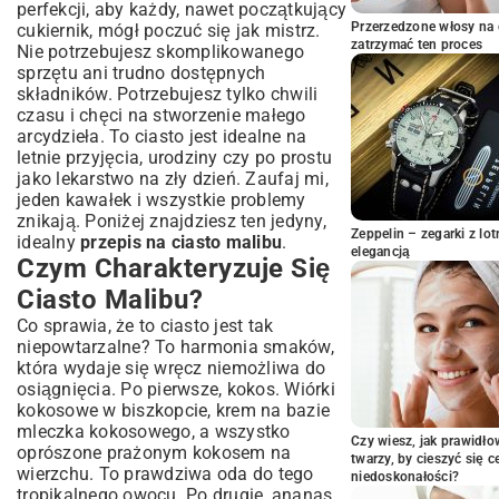
perfekcji, aby każdy, nawet początkujący
Wykończenie
Przerzedzone włosy na 
cukiernik, mógł poczuć się jak mistrz.
Wariacje i Alternatywy: Dostosuj Ciasto
zatrzymać ten proces
Nie potrzebujesz skomplikowanego
Malibu do Swoich Preferencji
sprzętu ani trudno dostępnych
Wersja Bezalkoholowa: Smak dla Każdego
składników. Potrzebujesz tylko chwili
Dodatki i Urozmaicenia: Świeże Owoce i
czasu i chęci na stworzenie małego
Orzechy
arcydzieła. To ciasto jest idealne na
letnie przyjęcia, urodziny czy po prostu
Ciasto Malibu na Zimno: Szybka i
Orzeźwiająca Opcja
jako lekarstwo na zły dzień. Zaufaj mi,
jeden kawałek i wszystkie problemy
Jak Idealnie Podawać i Przechowywać
znikają. Poniżej znajdziesz ten jedyny,
Ciasto Malibu?
Zeppelin – zegarki z l
idealny
przepis na ciasto malibu
.
Sugestie Podania: Z Czym Smakuje
elegancją
Czym Charakteryzuje Się
Najlepiej?
Ciasto Malibu?
Porady Dotyczące Przechowywania:
Świeżość na Dłużej
Co sprawia, że to ciasto jest tak
Ciasto Malibu: Tropikalna Uczta na
niepowtarzalne? To harmonia smaków,
Każdą Okazję
która wydaje się wręcz niemożliwa do
osiągnięcia. Po pierwsze, kokos. Wiórki
kokosowe w biszkopcie, krem na bazie
mleczka kokosowego, a wszystko
Czy wiesz, jak prawidł
oprószone prażonym kokosem na
twarzy, by cieszyć się 
wierzchu. To prawdziwa oda do tego
niedoskonałości?
tropikalnego owocu. Po drugie, ananas.