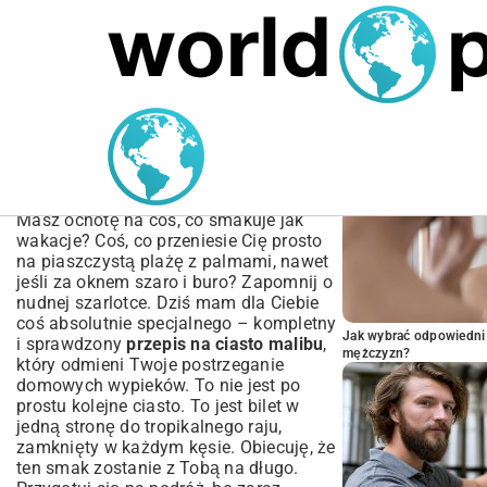
MARIUSZ ŁAMAGA
05.10.2025
BIZNES
POPULARNE A
Przepis na Ciasto Malibu
– Tropikalny Rarytas Krok
po Kroku
Masz ochotę na coś, co smakuje jak
wakacje? Coś, co przeniesie Cię prosto
na piaszczystą plażę z palmami, nawet
jeśli za oknem szaro i buro? Zapomnij o
nudnej szarlotce. Dziś mam dla Ciebie
coś absolutnie specjalnego – kompletny
Jak wybrać odpowiedni 
i sprawdzony
przepis na ciasto malibu
,
mężczyzn?
który odmieni Twoje postrzeganie
domowych wypieków. To nie jest po
prostu kolejne ciasto. To jest bilet w
jedną stronę do tropikalnego raju,
zamknięty w każdym kęsie. Obiecuję, że
ten smak zostanie z Tobą na długo.