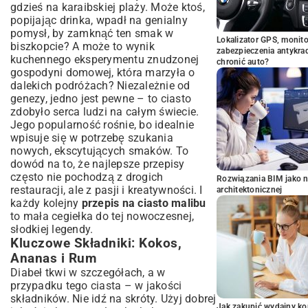
gdzieś na karaibskiej plaży. Może ktoś,
popijając drinka, wpadł na genialny
pomysł, by zamknąć ten smak w
Lokalizator GPS, monito
biszkopcie? A może to wynik
zabezpieczenia antykra
kuchennego eksperymentu znudzonej
chronić auto?
gospodyni domowej, która marzyła o
dalekich podróżach? Niezależnie od
genezy, jedno jest pewne – to ciasto
zdobyło serca ludzi na całym świecie.
Jego popularność rośnie, bo idealnie
wpisuje się w potrzebę szukania
nowych, ekscytujących smaków. To
dowód na to, że najlepsze przepisy
często nie pochodzą z drogich
Rozwiązania BIM jako n
restauracji, ale z pasji i kreatywności. I
architektonicznej
każdy kolejny
przepis na ciasto malibu
to mała cegiełka do tej nowoczesnej,
słodkiej legendy.
Kluczowe Składniki: Kokos,
Ananas i Rum
Diabeł tkwi w szczegółach, a w
przypadku tego ciasta – w jakości
składników. Nie idź na skróty. Użyj dobrej
Jak zakupić wydajny ko