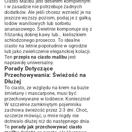
Ciasto Malibu jest deserem kompletnym
i w zasadzie nie potrzebuje żadnych
dodatków. Ale jeśli chcesz wznieść je na
jeszcze wyższy poziom, podaj je z gałką
lodów waniliowych lub sorbetu
ananasowego. Świetnie komponuje się z
filiżanką dobrej kawy lub… kieliszkiem
schłodzonego prosecco. To idealne
ciasto na letnie popołudnie w ogrodzie
lub jako zwieńczenie eleganckiej kolacji.
Ten
przepis na ciasto malibu
jest
naprawdę uniwersalny.
Porady Dotyczące
Przechowywania: Świeżość na
Dłużej
To ciasto, ze względu na krem na bazie
śmietany i mascarpone, musi być
przechowywane w lodówce. Koniecznie!
W szczelnie zamkniętym pojemniku
zachowa świeżość przez 2-3 dni. Choć,
szczerze mówiąc, u mnie nigdy nie
dotrwało dłużej niż do następnego dnia.
Te
porady jak przechowywać ciasto