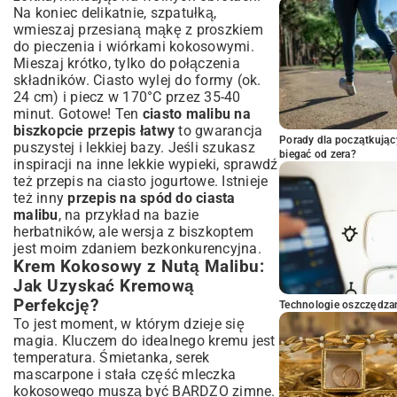
Na koniec delikatnie, szpatułką,
wmieszaj przesianą mąkę z proszkiem
do pieczenia i wiórkami kokosowymi.
Mieszaj krótko, tylko do połączenia
składników. Ciasto wylej do formy (ok.
24 cm) i piecz w 170°C przez 35-40
minut. Gotowe! Ten
ciasto malibu na
biszkopcie przepis łatwy
to gwarancja
Porady dla początkując
puszystej i lekkiej bazy. Jeśli szukasz
biegać od zera?
inspiracji na inne lekkie wypieki, sprawdź
też
przepis na ciasto jogurtowe
. Istnieje
też inny
przepis na spód do ciasta
malibu
, na przykład na bazie
herbatników, ale wersja z biszkoptem
jest moim zdaniem bezkonkurencyjna.
Krem Kokosowy z Nutą Malibu:
Jak Uzyskać Kremową
Perfekcję?
Technologie oszczędzan
To jest moment, w którym dzieje się
magia. Kluczem do idealnego kremu jest
temperatura. Śmietanka, serek
mascarpone i stała część mleczka
kokosowego muszą być BARDZO zimne.