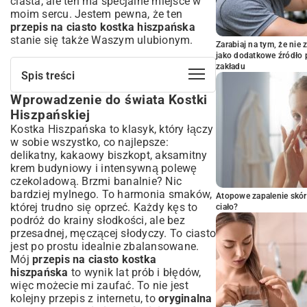
ciasta
, ale ten ma specjalne miejsce w
moim sercu. Jestem pewna, że ten
przepis na ciasto kostka hiszpańska
stanie się także Waszym ulubionym.
Zarabiaj na tym, że ni
jako dodatkowe źródło 
zakładu
Spis treści
Wprowadzenie do świata Kostki
Wprowadzenie do świata Kostki
Hiszpańskiej
Hiszpańskiej
Skąd pochodzi Kostka Hiszpańska? Krótka
Kostka Hiszpańska to klasyk, który łączy
historia i charakterystyka
w sobie wszystko, co najlepsze:
Niezbędne Składniki na Idealną Kostkę
delikatny, kakaowy biszkopt, aksamitny
Hiszpańską
krem budyniowy i intensywną polewę
czekoladową. Brzmi banalnie? Nic
Krok po Kroku: Jak Przygotować Ciasto
Kostka Hiszpańska
bardziej mylnego. To harmonia smaków,
Atopowe zapalenie skór
której trudno się oprzeć. Każdy kęs to
Wariacje i Urozmaicenia Kostki
ciało?
podróż do krainy słodkości, ale bez
Hiszpańskiej
przesadnej, męczącej słodyczy. To ciasto
Najczęściej Zadawane Pytania (FAQ)
jest po prostu idealnie zbalansowane.
dotyczące Kostki Hiszpańskiej
Mój
przepis na ciasto kostka
Przechowywanie i Serwowanie Kostki
hiszpańska
to wynik lat prób i błędów,
Hiszpańskiej
więc możecie mi zaufać. To nie jest
Podsumowanie: Dlaczego Kostka
kolejny przepis z internetu, to
oryginalna
Hiszpańska to deser idealny?