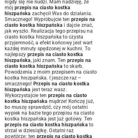
nigdy się nie nudzi. Mam nadzieję, że
mój
przepis na ciasto kostka
hiszpańska
zachęcił Was do działania.
Smacznego! Wypróbujcie ten
przepis na
ciasto kostka hiszpańska
i dajcie znać,
jak wyszło. Realizacja tego przepisu na
ciasto kostka hiszpańska to czysta
przyjemność, a efekt końcowy jest wart
każdej minuty spędzonej w kuchni. To
najlepszy
przepis na ciasto kostka
hiszpańska
, jaki znam. Ten
przepis na
ciasto kostka hiszpańska
to skarb.
Powodzenia z moim przepisem na ciasto
kostka hiszpańska. I jeszcze raz –
smacznego!
Przepis na ciasto kostka
hiszpańska
jest teraz wasz.
Wykorzystajcie ten
przepis na ciasto
kostka hiszpańska
mądrze! Kończę już,
bo muszę sprawdzić, czy mój ostatni
wypiek na bazie tego przepisu na ciasto
kostka hiszpańska jest już gotowy. Ten
przepis na ciasto kostka hiszpańska
to
strzał w dziesiątkę. Ostatni raz
powtórzę: ten
przepis na ciasto kostka