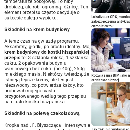
temperaturze pokojowej. To niby
drobiazg, ale robi ogromną różnicę. Ten
element przepisu często decyduje o
Lokalizator GPS, monito
sukcesie całego wypieku.
zabezpieczenia antykra
chronić auto?
Składniki na krem budyniowy
A teraz czas na gwiazdę programu.
Aksamitny, gładki, po prostu idealny. Mój
krem budyniowy do kostki hiszpańskiej
przepis
to: 3 szklanki mleka, 1 szklanka
cukru, 2 opakowania budyniu
waniliowego bez cukru (po 40g), 250g
miękkiego masła. Niektórzy twierdzą, że
Rozwiązania BIM jako n
istnieją lepsze kremy, ale ten jest
architektonicznej
niezawodny, co potwierdza każdy, kto
próbował mojego ciasta
przygotowanego według tego przepisu
na ciasto kostka hiszpańska.
Składniki na polewę czekoladową
Kropka nad „i”. Błyszcząca i intensywnie
Jak zakupić wydajny ko