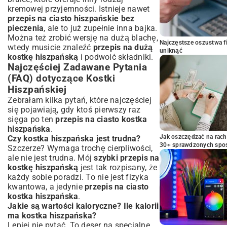
kremowej przyjemności. Istnieje nawet
przepis na ciasto hiszpańskie bez
pieczenia
, ale to już zupełnie inna bajka.
Można też zrobić wersję na dużą blachę,
Najczęstsze oszustwa f
wtedy musicie znaleźć
przepis na dużą
uniknąć
kostkę hiszpańską
i podwoić składniki.
Najczęściej Zadawane Pytania
(FAQ) dotyczące Kostki
Hiszpańskiej
Zebrałam kilka pytań, które najczęściej
się pojawiają, gdy ktoś pierwszy raz
sięga po ten
przepis na ciasto kostka
hiszpańska
.
Jak oszczędzać na rac
Czy kostka hiszpańska jest trudna?
30+ sprawdzonych sp
Szczerze? Wymaga trochę cierpliwości,
ale nie jest trudna. Mój
szybki przepis na
kostkę hiszpańską
jest tak rozpisany, że
każdy sobie poradzi. To nie jest fizyka
kwantowa, a jedynie
przepis na ciasto
kostka hiszpańska
.
Jakie są wartości kaloryczne? Ile kalorii
ma kostka hiszpańska?
Lepiej nie pytać. To deser na specjalne