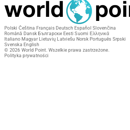
Polski
Čeština
Français
Deutsch
Español
Slovenčina
Română
Dansk
Български
Eesti
Suomi
Ελληνικά
Italiano
Magyar
Lietuvių
Latviešu
Norsk
Português
Srpski
Svenska
English
© 2026 World Point. Wszelkie prawa zastrzeżone.
Polityka prywatności