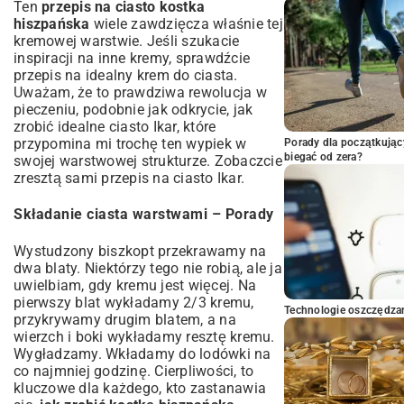
Ten
przepis na ciasto kostka
hiszpańska
wiele zawdzięcza właśnie tej
kremowej warstwie. Jeśli szukacie
inspiracji na inne kremy, sprawdźcie
przepis na idealny krem do ciasta
.
Uważam, że to prawdziwa rewolucja w
pieczeniu, podobnie jak odkrycie, jak
zrobić idealne ciasto Ikar, które
przypomina mi trochę ten wypiek w
Porady dla początkując
biegać od zera?
swojej warstwowej strukturze. Zobaczcie
zresztą sami
przepis na ciasto Ikar
.
Składanie ciasta warstwami – Porady
Wystudzony biszkopt przekrawamy na
dwa blaty. Niektórzy tego nie robią, ale ja
uwielbiam, gdy kremu jest więcej. Na
pierwszy blat wykładamy 2/3 kremu,
Technologie oszczędzan
przykrywamy drugim blatem, a na
wierzch i boki wykładamy resztę kremu.
Wygładzamy. Wkładamy do lodówki na
co najmniej godzinę. Cierpliwości, to
kluczowe dla każdego, kto zastanawia