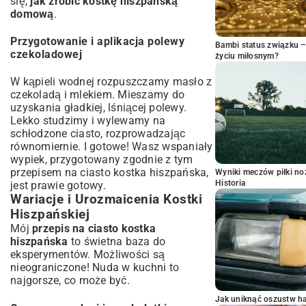
się,
jak zrobić kostkę hiszpańską
domową
.
Przygotowanie i aplikacja polewy
Bambi status związku 
czekoladowej
życiu miłosnym?
W kąpieli wodnej rozpuszczamy masło z
czekoladą i mlekiem. Mieszamy do
uzyskania gładkiej, lśniącej polewy.
Lekko studzimy i wylewamy na
schłodzone ciasto, rozprowadzając
równomiernie. I gotowe! Wasz wspaniały
wypiek, przygotowany zgodnie z tym
przepisem na ciasto kostka hiszpańska,
Wyniki meczów piłki noż
Historia
jest prawie gotowy.
Wariacje i Urozmaicenia Kostki
Hiszpańskiej
Mój
przepis na ciasto kostka
hiszpańska
to świetna baza do
eksperymentów. Możliwości są
nieograniczone! Nuda w kuchni to
najgorsze, co może być.
Jak uniknąć oszustw h