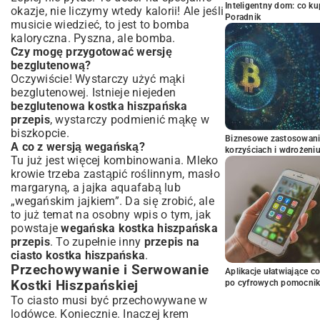
Inteligentny dom: co k
okazje, nie liczymy wtedy kalorii! Ale jeśli
Poradnik
musicie wiedzieć, to jest to bomba
kaloryczna. Pyszna, ale bomba.
Czy mogę przygotować wersję
bezglutenową?
Oczywiście! Wystarczy użyć mąki
bezglutenowej. Istnieje niejeden
bezglutenowa kostka hiszpańska
przepis
, wystarczy podmienić mąkę w
biszkopcie.
Biznesowe zastosowani
A co z wersją wegańską?
korzyściach i wdrożeni
Tu już jest więcej kombinowania. Mleko
krowie trzeba zastąpić roślinnym, masło
margaryną, a jajka aquafabą lub
„wegańskim jajkiem”. Da się zrobić, ale
to już temat na osobny wpis o tym, jak
powstaje
wegańska kostka hiszpańska
przepis
. To zupełnie inny
przepis na
ciasto kostka hiszpańska
.
Przechowywanie i Serwowanie
Aplikacje ułatwiające c
po cyfrowych pomocni
Kostki Hiszpańskiej
To ciasto musi być przechowywane w
lodówce. Koniecznie. Inaczej krem