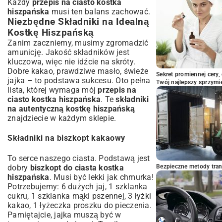
Każdy
przepis na ciasto kostka
hiszpańska
musi ten balans zachować.
Niezbędne Składniki na Idealną
Kostkę Hiszpańską
Zanim zaczniemy, musimy zgromadzić
amunicję. Jakość składników jest
kluczowa, więc nie idźcie na skróty.
Dobre kakao, prawdziwe masło, świeże
Sekret promiennej cery,
jajka – to podstawa sukcesu. Oto pełna
Twój najlepszy sprzymi
lista, której wymaga mój
przepis na
ciasto kostka hiszpańska
. Te
składniki
na autentyczną kostkę hiszpańską
znajdziecie w każdym sklepie.
Składniki na biszkopt kakaowy
To serce naszego ciasta. Podstawą jest
dobry
biszkopt do ciasta kostka
Bezpieczne metody trans
hiszpańska
. Musi być lekki jak chmurka!
Potrzebujemy: 6 dużych jaj, 1 szklanka
cukru, 1 szklanka mąki pszennej, 3 łyżki
kakao, 1 łyżeczka proszku do pieczenia.
Pamiętajcie, jajka muszą być w