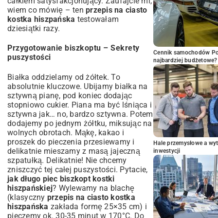
całkiem satysfakcjonujący. Zaufajcie mi,
wiem co mówię – ten
przepis na ciasto
kostka hiszpańska
testowałam
dziesiątki razy.
Przygotowanie biszkoptu – Sekrety
Cennik samochodów Por
puszystości
najbardziej budżetowe?
Białka oddzielamy od żółtek. To
absolutnie kluczowe. Ubijamy białka na
sztywną pianę, pod koniec dodając
stopniowo cukier. Piana ma być lśniąca i
sztywna jak… no, bardzo sztywna. Potem
dodajemy po jednym żółtku, miksując na
wolnych obrotach. Mąkę, kakao i
proszek do pieczenia przesiewamy i
Hale przemysłowe a wyt
delikatnie mieszamy z masą jajeczną
inwestycji
szpatułką. Delikatnie! Nie chcemy
zniszczyć tej całej puszystości. Pytacie,
jak długo piec biszkopt kostki
hiszpańskiej
? Wylewamy na blachę
(klasyczny
przepis na ciasto kostka
hiszpańska
zakłada formę 25×35 cm) i
pieczemy ok. 30-35 minut w 170°C. Do