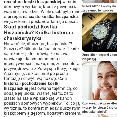
receptura kostki hiszpańskiej
w moim
domowym wydaniu, która z pewnością
Przerzedzone włosy na 
zatrzymać ten proces
was nie zawiedzie. Wiele osób pyta mnie
o
przepis na ciasto kostka hiszpańska
,
więc w końcu postanowiłam go spisać.
Skąd pochodzi Kostka
Hiszpańska? Krótka historia i
charakterystyka
No właśnie, dlaczego „hiszpańska”?
Szczerze? Nikt do końca nie wie. Teorie
są różne – jedni mówią, że nazwa
Zeppelin – zegarki z l
nawiązuje do temperamentu i
elegancją
intensywności smaku, inni, że receptura
przywędrowała z Półwyspu Iberyjskiego.
A ja myślę, że ktoś miał po prostu
fantazję i chwytliwą nazwę. Cała
historia i pochodzenie kostki
hiszpańskiej
jest owiana tajemnicą, co
dodaje jej uroku. Ważne jest to, że to
ciasto na stałe wpisało się w kanon
polskich domowych wypieków. To, co ją
Czy wiesz, jak prawidł
wyróżnia, to kontrast między puszystym
twarzy, by cieszyć się 
niedoskonałości?
biszkoptem a gęstym, bogatym kremem.