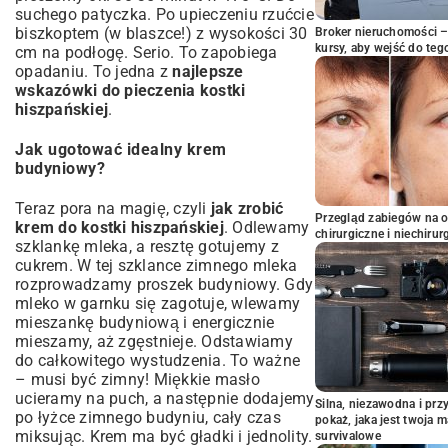
suchego patyczka. Po upieczeniu rzućcie
biszkoptem (w blaszce!) z wysokości 30
Broker nieruchomości – 
kursy, aby wejść do teg
cm na podłogę. Serio. To zapobiega
opadaniu. To jedna z
najlepsze
wskazówki do pieczenia kostki
hiszpańskiej
.
Jak ugotować idealny krem
budyniowy?
Teraz pora na magię, czyli
jak zrobić
Przegląd zabiegów na 
krem do kostki hiszpańskiej
. Odlewamy
chirurgiczne i niechirur
szklankę mleka, a resztę gotujemy z
cukrem. W tej szklance zimnego mleka
rozprowadzamy proszek budyniowy. Gdy
mleko w garnku się zagotuje, wlewamy
mieszankę budyniową i energicznie
mieszamy, aż zgęstnieje. Odstawiamy
do całkowitego wystudzenia. To ważne
– musi być zimny! Miękkie masło
ucieramy na puch, a następnie dodajemy
Silna, niezawodna i pr
po łyżce zimnego budyniu, cały czas
pokaż, jaka jest twoja 
miksując. Krem ma być gładki i jednolity.
survivalowe