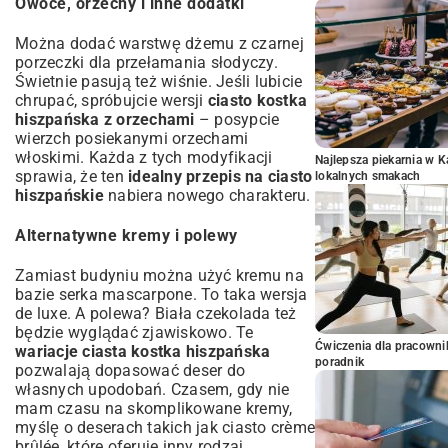
Owoce, orzechy i inne dodatki
Można dodać warstwę dżemu z czarnej
porzeczki dla przełamania słodyczy.
Świetnie pasują też wiśnie. Jeśli lubicie
chrupać, spróbujcie wersji
ciasto kostka
hiszpańska z orzechami
– posypcie
wierzch posiekanymi orzechami
włoskimi. Każda z tych modyfikacji
Najlepsza piekarnia w 
sprawia, że ten
idealny przepis na ciasto
lokalnych smakach
hiszpańskie
nabiera nowego charakteru.
Alternatywne kremy i polewy
Zamiast budyniu można użyć kremu na
bazie serka mascarpone. To taka wersja
de luxe. A polewa? Biała czekolada też
będzie wyglądać zjawiskowo. Te
Ćwiczenia dla pracown
wariacje ciasta kostka hiszpańska
poradnik
pozwalają dopasować deser do
własnych upodobań. Czasem, gdy nie
mam czasu na skomplikowane kremy,
myślę o deserach takich jak
ciasto crème
brûlée
, które oferuje inny rodzaj