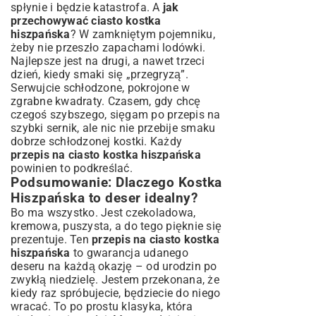
spłynie i będzie katastrofa. A
jak
przechowywać ciasto kostka
hiszpańska
? W zamkniętym pojemniku,
żeby nie przeszło zapachami lodówki.
Najlepsze jest na drugi, a nawet trzeci
dzień, kiedy smaki się „przegryzą”.
Serwujcie schłodzone, pokrojone w
zgrabne kwadraty. Czasem, gdy chcę
czegoś szybszego, sięgam po
przepis na
szybki sernik
, ale nic nie przebije smaku
dobrze schłodzonej kostki. Każdy
przepis na ciasto kostka hiszpańska
powinien to podkreślać.
Podsumowanie: Dlaczego Kostka
Hiszpańska to deser idealny?
Bo ma wszystko. Jest czekoladowa,
kremowa, puszysta, a do tego pięknie się
prezentuje. Ten
przepis na ciasto kostka
hiszpańska
to gwarancja udanego
deseru na każdą okazję – od urodzin po
zwykłą niedzielę. Jestem przekonana, że
kiedy raz spróbujecie, będziecie do niego
wracać. To po prostu klasyka, która