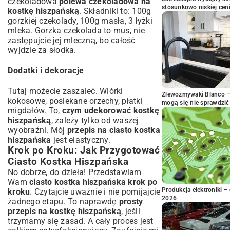
czekoladowa
polewa czekoladowa na
stosunkowo niskiej cen
kostkę hiszpańską
. Składniki to: 100g
gorzkiej czekolady, 100g masła, 3 łyżki
mleka. Gorzka czekolada to mus, nie
zastępujcie jej mleczną, bo całość
wyjdzie za słodka.
Dodatki i dekoracje
Tutaj możecie zaszaleć. Wiórki
Zlewozmywaki Blanco – 
kokosowe, posiekane orzechy, płatki
mogą się nie sprawdzić
migdałów. To,
czym udekorować kostkę
hiszpańską
, zależy tylko od waszej
wyobraźni. Mój
przepis na ciasto kostka
hiszpańska
jest elastyczny.
Krok po Kroku: Jak Przygotować
Ciasto Kostka Hiszpańska
No dobrze, do dzieła! Przedstawiam
Wam
ciasto kostka hiszpańska krok po
Produkcja elektroniki – 
kroku
. Czytajcie uważnie i nie pomijajcie
2026
żadnego etapu. To naprawdę
prosty
przepis na kostkę hiszpańską
, jeśli
trzymamy się zasad. A cały proces jest