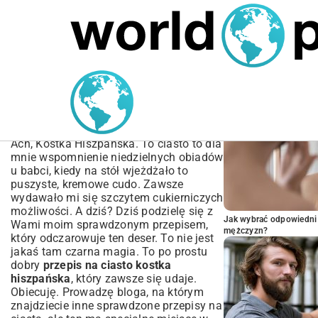
MARIUSZ ŁAMAGA
06.10.2025
SPORT
POPULARNE A
Przepis na Ciasto Kostka
Hiszpańska – Idealny Krok
po Kroku
Ach, Kostka Hiszpańska. To ciasto to dla
mnie wspomnienie niedzielnych obiadów
u babci, kiedy na stół wjeżdżało to
puszyste, kremowe cudo. Zawsze
wydawało mi się szczytem cukierniczych
możliwości. A dziś? Dziś podzielę się z
Jak wybrać odpowiedni 
Wami moim sprawdzonym przepisem,
mężczyzn?
który odczarowuje ten deser. To nie jest
jakaś tam czarna magia. To po prostu
dobry
przepis na ciasto kostka
hiszpańska
, który zawsze się udaje.
Obiecuję. Prowadzę bloga, na którym
znajdziecie inne
sprawdzone przepisy na