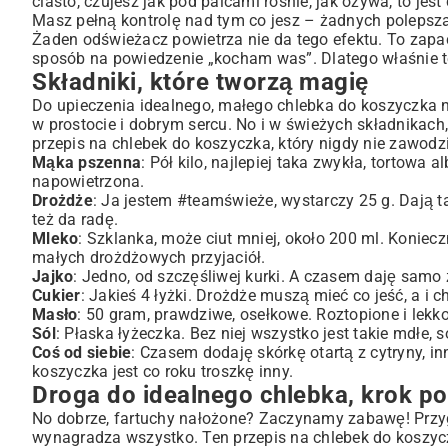
ciasto, czujesz jak pod palcami rośnie, jak ożywa, to j
Droga do idealnego chlebka, krok po kroczku
Masz pełną kontrolę nad tym co jesz – żadnych polepszac
Zaczarowany rozczyn
Żaden odświeżacz powietrza nie da tego efektu. To zapach
Wyrabianie, czyli trening dla rąk
sposób na powiedzenie „kocham was”. Dlatego właśnie te
Ciepła kołderka i czas na wzrost
Składniki, które tworzą magię
Formowanie i pieczenie, czyli wielki finał
Do upieczenia idealnego, małego chlebka do koszyczka n
Gdy masz ochotę na małe szaleństwo
w prostocie i dobrym sercu. No i w świeżych składnikac
przepis na chlebek do koszyczka, który nigdy nie zawodzi
Co może pójść nie tak? Moje rady
Mąka pszenna
: Pół kilo, najlepiej taka zwykła, tortowa 
Przechowywanie skarbu
napowietrzona.
Święta pachnące domem
Drożdże
: Ja jestem #teamświeże, wystarczy 25 g. Dają t
też da radę.
Mleko
: Szklanka, może ciut mniej, około 200 ml. Konieczn
małych drożdżowych przyjaciół.
Jajko
: Jedno, od szczęśliwej kurki. A czasem daję samo 
Cukier
: Jakieś 4 łyżki. Drożdże muszą mieć co jeść, a i c
Masło
: 50 gram, prawdziwe, osełkowe. Roztopione i lek
Sól
: Płaska łyżeczka. Bez niej wszystko jest takie mdłe
Coś od siebie
: Czasem dodaję skórkę otartą z cytryny, i
koszyczka jest co roku troszkę inny.
Droga do idealnego chlebka, krok p
No dobrze, fartuchy nałożone? Zaczynamy zabawę! Przygot
wynagradza wszystko. Ten przepis na chlebek do koszyc