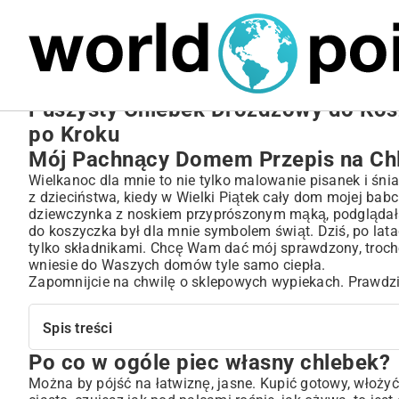
MARIUSZ ŁAMAGA
27.09.2025
NIERUCHOMOŚCI
Puszysty Chlebek Drożdżowy do Kos
po Kroku
Mój Pachnący Domem Przepis na Ch
Wielkanoc dla mnie to nie tylko malowanie pisanek i śn
z dzieciństwa, kiedy w Wielki Piątek cały dom mojej babc
dziewczynka z noskiem przyprószonym mąką, podglądałam
do koszyczka był dla mnie symbolem świąt. Dziś, po latac
tylko składnikami. Chcę Wam dać mój sprawdzony, trochę
wniesie do Waszych domów tyle samo ciepła.
Zapomnijcie na chwilę o sklepowych wypiekach. Prawdziw
Spis treści
Po co w ogóle piec własny chlebek?
Po co w ogóle piec własny chlebek?
Składniki, które tworzą magię
Można by pójść na łatwiznę, jasne. Kupić gotowy, włożyć