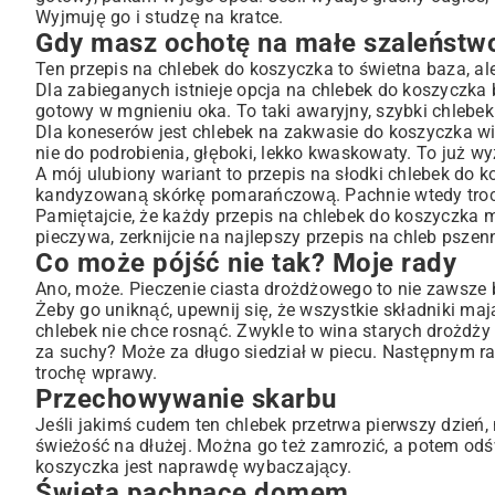
Wyjmuję go i studzę na kratce.
Gdy masz ochotę na małe szaleństw
Ten przepis na chlebek do koszyczka to świetna baza, al
Dla zabieganych istnieje opcja na
chlebek do koszyczka 
gotowy w mgnieniu oka. To taki awaryjny, szybki chlebek
Dla koneserów jest chlebek na zakwasie do koszyczka w
nie do podrobienia, głęboki, lekko kwaskowaty. To już w
A mój ulubiony wariant to przepis na słodki chlebek do 
kandyzowaną skórkę pomarańczową. Pachnie wtedy tro
Pamiętajcie, że każdy przepis na chlebek do koszyczka mo
pieczywa, zerknijcie na
najlepszy przepis na chleb pszen
Co może pójść nie tak? Moje rady
Ano, może. Pieczenie ciasta drożdżowego to nie zawsze 
Żeby go uniknąć, upewnij się, że wszystkie składniki maj
chlebek nie chce rosnąć. Zwykle to wina starych drożdży
za suchy? Może za długo siedział w piecu. Następnym r
trochę wprawy.
Przechowywanie skarbu
Jeśli jakimś cudem ten chlebek przetrwa pierwszy dzień
świeżość na dłużej. Można go też zamrozić, a potem odśw
koszyczka jest naprawdę wybaczający.
Święta pachnące domem