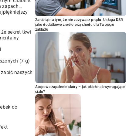
cznym chaosie.
en zapach…
ajpiękniejszy
Zarabiaj na tym, że nie zużywasz prądu. Usługa DSR
jako dodatkowe źródło przychodu dla Twojego
zakładu
że sekret tkwi
amentalny
i
uszonych (7 g)
e zabić naszych
Atopowe zapalenie skóry – jak okiełznać wymagające
ciało?
lebek do
fekt