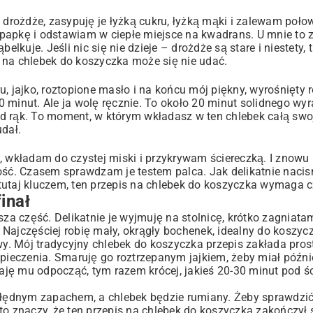
 drożdże, zasypuję je łyżką cukru, łyżką mąki i zalewam poło
 papkę i odstawiam w ciepłe miejsce na kwadrans. U mnie to 
elkuje. Jeśli nic się nie dzieje – drożdże są stare i niestety,
 na chlebek do koszyczka może się nie udać.
, jajko, roztopione masło i na końcu mój piękny, wyrośnięty r
 minut. Ale ja wolę ręcznie. To około 20 minut solidnego wyr
 od rąk. To moment, w którym wkładasz w ten chlebek całą swo
udał.
, wkładam do czystej miski i przykrywam ściereczką. I znowu 
ość. Czasem sprawdzam je testem palca. Jak delikatnie nacis
t tutaj kluczem, ten przepis na chlebek do koszyczka wymaga 
inał
sza część. Delikatnie je wyjmuję na stolnicę, krótko zagniat
 Najczęściej robię mały, okrągły bochenek, idealny do koszy
. Mój tradycyjny chlebek do koszyczka przepis zakłada pros
eczenia. Smaruję go roztrzepanym jajkiem, żeby miał później
daję mu odpocząć, tym razem krócej, jakieś 20-30 minut pod ś
błędnym zapachem, a chlebek będzie rumiany. Żeby sprawdzić,
to znaczy, że ten przepis na chlebek do koszyczka zakończył