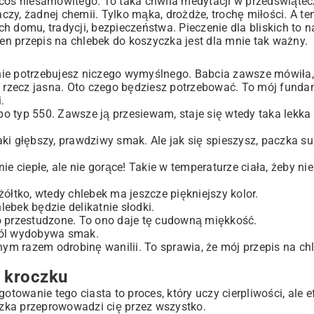
est coś niesamowitego. To taka chwila medytacji w przedświąte
zy, żadnej chemii. Tylko mąka, drożdże, trochę miłości. A t
 domu, tradycji, bezpieczeństwa. Pieczenie dla bliskich to n
n przepis na chlebek do koszyczka jest dla mnie tak ważny.
ie potrzebujesz niczego wymyślnego. Babcia zawsze mówiła, 
h, rzecz jasna. Oto czego będziesz potrzebować. To mój fund
.
albo typ 550. Zawsze ją przesiewam, staje się wtedy taka lekka 
aki głębszy, prawdziwy smak. Ale jak się spieszysz, paczka s
ie ciepłe, ale nie gorące! Takie w temperaturze ciała, żeby ni
żółtko, wtedy chlebek ma jeszcze piękniejszy kolor.
hlebek będzie delikatnie słodki.
ko przestudzone. To ono daje tę cudowną miękkość.
, sól wydobywa smak.
nnym razem odrobinę wanilii. To sprawia, że mój przepis na ch
o kroczku
owanie tego ciasta to proces, który uczy cierpliwości, ale e
zka przeprowowadzi cię przez wszystko.