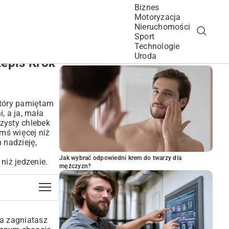
Biznes
Motoryzacja
Nieruchomości
Sport
Technologie
POPULARNE ARTYKUŁY
Uroda
epis Krok
który pamiętam
, a ja, mała
zysty chlebek
ymś więcej niż
 nadzieję,
Jak wybrać odpowiedni krem do twarzy dla
niż jedzenie.
mężczyzn?
ma zagniatasz