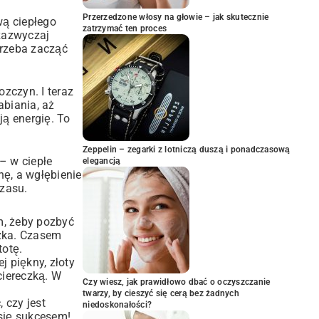
Przerzedzone włosy na głowie – jak skutecznie
wą ciepłego
zatrzymać ten proces
zazwyczaj
 trzeba zacząć
ozczyn. I teraz
abiania, aż
ją energię. To
Zeppelin – zegarki z lotniczą duszą i ponadczasową
– w ciepłe
elegancją
nę, a wgłębienie
czasu.
am, żeby pozbyć
czka. Czasem
totę.
 piękny, złoty
ciereczką. W
Czy wiesz, jak prawidłowo dbać o oczyszczanie
twarzy, by cieszyć się cerą bez żadnych
 czy jest
niedoskonałości?
 się sukcesem!