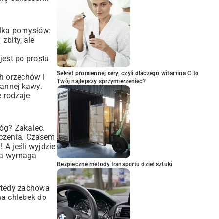
ilka pomysłów:
 zbity, ale
est po prostu
Sekret promiennej cery, czyli dlaczego witamina C to
ch orzechów i
Twój najlepszy sprzymierzeniec?
annej kawy.
e rodzaje
róg? Zakalec.
ieczenia. Czasem
 A jeśli wyjdzie
zka wymaga
Bezpieczne metody transportu dzieł sztuki
 Wtedy zachowa
na chlebek do