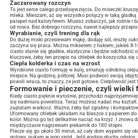
Zaczarowany rozczyn
To jest serce całego przedsięwzięcia. Do miseczki kruszę
mleka. Mieszam, aż się wszystko połączy w taką gładką
parapet nad kaloryferem. Musisz zobaczyć, jak rośnie i bąb
od nowa. Bez dobrego rozczynu, nawet najlepszy przepis
Wyrabianie, czyli trening dla rąk
Do dużej miski przesiewam mąkę, dodaję sól, resztę cukru
zaczyna się praca. Można mikserem z hakiem, jakieś 8-10
ciasto stanie się gładkie, elastyczne i będzie odchodzić
kluczowe, żeby ten przepis na chlebek do koszyczka się 
Ciepła kołderka i czas na wzrost
Wyrobione ciasto formuję w kulę, smaruję odrobiną oleju
miejsce. Na godzinę, półtorej. Musi podwoić swoją objęt
powoli wraca, to znaczy, że jest gotowe. Cierpliwość jes
Formowanie i pieczenie, czyli wielki f
Kiedy ciasto pięknie wyrośnie, przychodzi najprzyjemniej
się nadmiaru powietrza. Teraz możesz nadać mu kształt.
zaplatam warkocz. Ważne, żeby był zgrabny i kompaktowy
Uformowany chlebek układam na blaszce z papierem do pi
kolor. Można go też delikatnie naciąć na krzyż. I znowu 
międzyczasie nagrzewam piekarnik do 180 stopni.
Piecze się go około 30 minut, aż cały dom wypełni się o
gotowy, pukam w jego spód. Jeśli wydaje głuchy odgłos, 