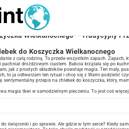
zyczka Wielkanocnego – Tradycyjny Prz
lebek do Koszyczka Wielkanocnego
iadanie z całą rodziną. To przede wszystkim zapach. Zapach, 
i pachniał drożdżowym ciastem. Babcia krzątała się po kuchni
, jak z prostych składników powstaje magia. Ten mały, pus
h, to ja odtwarzam ten rytuał i chcę się z Wami podzielić cz
 sentymentalny przepis na chlebek do koszyczka, który, mam
a magia tkwi w samodzielnym pieczeniu. To jest coś więcej 
 do święconki i po sprawie. Ale gdzie w tym serce? Kiedy sa