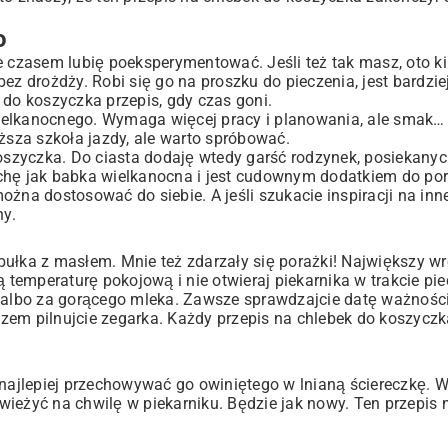
o
e czasem lubię poeksperymentować. Jeśli też tak masz, oto k
bez drożdży
. Robi się go na proszku do pieczenia, jest bardziej
 do koszyczka przepis, gdy czas goni.
ielkanocnego. Wymaga więcej pracy i planowania, ale smak… j
yższa szkoła jazdy, ale warto spróbować.
koszyczka. Do ciasta dodaję wtedy garść rodzynek, posiekany
chę jak
babka wielkanocna
i jest cudownym dodatkiem do por
żna dostosować do siebie. A jeśli szukacie inspiracji na inn
ny
.
bułka z masłem. Mnie też zdarzały się porażki! Największy w
ą temperaturę pokojową i nie otwieraj piekarnika w trakcie p
 albo za gorącego mleka. Zawsze sprawdzajcie datę ważności!
azem pilnujcie zegarka. Każdy przepis na chlebek do koszyc
, najlepiej przechowywać go owiniętego w lnianą ściereczkę.
ieżyć na chwilę w piekarniku. Będzie jak nowy. Ten przepis 