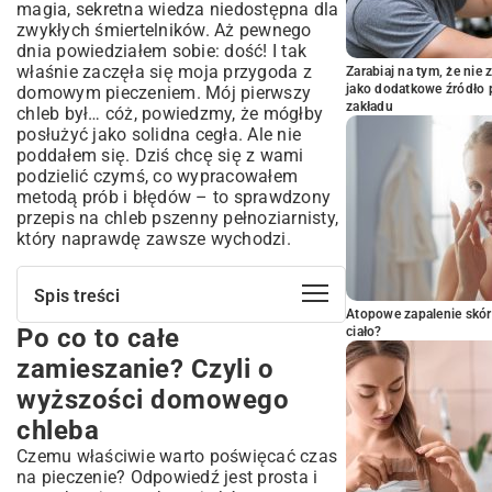
magia, sekretna wiedza niedostępna dla
zwykłych śmiertelników. Aż pewnego
dnia powiedziałem sobie: dość! I tak
właśnie zaczęła się moja przygoda z
Zarabiaj na tym, że ni
jako dodatkowe źródło 
domowym pieczeniem. Mój pierwszy
zakładu
chleb był… cóż, powiedzmy, że mógłby
posłużyć jako solidna cegła. Ale nie
poddałem się. Dziś chcę się z wami
podzielić czymś, co wypracowałem
metodą prób i błędów – to sprawdzony
przepis na chleb pszenny pełnoziarnisty,
który naprawdę zawsze wychodzi.
Spis treści
Atopowe zapalenie skór
Po co to całe
Po co to całe zamieszanie? Czyli o
ciało?
wyższości domowego chleba
zamieszanie? Czyli o
Skarby z kuchennej szafki. Co będzie
wyższości domowego
nam potrzebne?
chleba
Do dzieła! Mój przepis na chleb pszenny
pełnoziarnisty krok po kroku
Czemu właściwie warto poświęcać czas
na pieczenie? Odpowiedź jest prosta i
Krok 1: Budzimy drożdże do życia