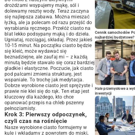
drożdżami wsypujemy mąkę, sól i
dolewamy resztę wody. Teraz zaczyna
się najlepsza zabawa. Można mieszać
łyżką, ale ja polecam od razu przejść do
wyrabiania ręcznego. Przełóż ciasto na
Cennik samochodów Por
blat lekko podsypany mąką i do dzieła.
najbardziej budżetowe?
Ugniataj, rozciągaj, składaj. Przez jakieś
10-15 minut. Na początku ciasto będzie
się kleić, może wydawać się
beznadziejne, ale zaufaj mi – z każdą
minutą będzie stawało się coraz bardziej
gładkie i elastyczne. Poczucie, jak ciasto
pod palcami zmienia strukturę, jest
wspaniałe. To trochę jak medytacja.
Dobrze wyrobione ciasto jest sprężyste i
Hale przemysłowe a wyt
prawie nie klei się do rąk. Ten etap jest
inwestycji
kluczowy dla każdego, kto chce
opanować przepis na chleb pszenny
pełnoziarnisty.
Krok 3: Pierwszy odpoczynek,
czyli czas na rośnięcie
Nasze wyrobione ciasto formujemy w
kulę i wkładamy z powrotem do miski,