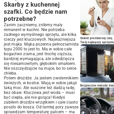
Skarby z kuchennej
szafki. Co będzie nam
potrzebne?
Zanim zaczniemy, zróbmy mały
remanent w kuchni. Nie potrzeba
żadnego wymyślnego sprzętu, ale kilka
Sekret promiennej cery,
rzeczy jest kluczowych. Najważniejsza
Twój najlepszy sprzymi
jest mąka. Mąka pszenna pełnoziarnista
typu 2000 to jest to. Ma w sobie całe
bogactwo ziarna, jest trochę cięższa,
bardziej wymagająca, ale odwdzięcza
się niesamowitym, głębokim smakiem.
Nie oszczędzajcie na mące, bo to serce
chleba.
Potem drożdże. Ja jestem zwolennikiem
świeżych, w kostce. Mają w sobie jakąś
Bezpieczne metody trans
taką moc. Ale suszone też dadzą radę,
bez obaw. Kluczowa jest woda – musi
być ciepła, ale nie gorąca! Kiedyś
zabiłem drożdże wrzątkiem i całe ciasto
poszło do kosza. Od tamtej pory zawsze
sprawdzam temperaturę palcem – ma