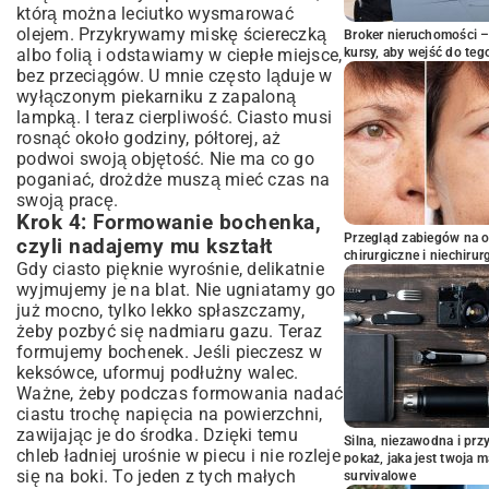
którą można leciutko wysmarować
olejem. Przykrywamy miskę ściereczką
Broker nieruchomości – 
albo folią i odstawiamy w ciepłe miejsce,
kursy, aby wejść do teg
bez przeciągów. U mnie często ląduje w
wyłączonym piekarniku z zapaloną
lampką. I teraz cierpliwość. Ciasto musi
rosnąć około godziny, półtorej, aż
podwoi swoją objętość. Nie ma co go
poganiać, drożdże muszą mieć czas na
swoją pracę.
Krok 4: Formowanie bochenka,
Przegląd zabiegów na 
czyli nadajemy mu kształt
chirurgiczne i niechirur
Gdy ciasto pięknie wyrośnie, delikatnie
wyjmujemy je na blat. Nie ugniatamy go
już mocno, tylko lekko spłaszczamy,
żeby pozbyć się nadmiaru gazu. Teraz
formujemy bochenek. Jeśli pieczesz w
keksówce, uformuj podłużny walec.
Ważne, żeby podczas formowania nadać
ciastu trochę napięcia na powierzchni,
zawijając je do środka. Dzięki temu
Silna, niezawodna i pr
chleb ładniej urośnie w piecu i nie rozleje
pokaż, jaka jest twoja 
się na boki. To jeden z tych małych
survivalowe