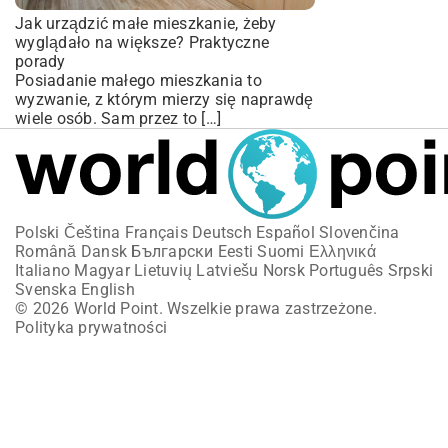
Jak urządzić małe mieszkanie, żeby
wyglądało na większe? Praktyczne
porady
Posiadanie małego mieszkania to
wyzwanie, z którym mierzy się naprawdę
wiele osób. Sam przez to […]
Polski
Čeština
Français
Deutsch
Español
Slovenčina
Română
Dansk
Български
Eesti
Suomi
Ελληνικά
Italiano
Magyar
Lietuvių
Latviešu
Norsk
Português
Srpski
Svenska
English
© 2026 World Point. Wszelkie prawa zastrzeżone.
Polityka prywatności