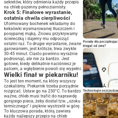
sekretów, który odmienia każdy przepis
na chleb pszenny pełnoziarnisty.
Krok 5: Finałowe wyrastanie,
ostatnia chwila cierpliwości
Uformowany bochenek wkładamy do
keksówki wysmarowanej tłuszczem i
posypanej mąką. Znowu przykrywamy
ściereczką i dajemy mu odpocząć
Porady dla początkując
ostatni raz. To drugie wyrastanie, zwane
biegać od zera?
garowaniem, jest krótsze, trwa zwykle
30-45 minut. Ciasto powinno wyraźnie
podrosnąć, ale nie za bardzo. Jest
gotowe, kiedy delikatnie naciśniesz je
palcem, a wgłębienie powoli się wypełni.
Wielki finał w piekarniku!
To jest ten moment, na który wszyscy
czekaliśmy. Piekarnik trzeba porządnie
rozgrzać. Ustaw go na 230°C. To bardzo
Technologie oszczędzan
ważne, chleb musi trafić do naprawdę
gorącego pieca, żeby dostał tzw. „szoku
termicznego” i pięknie wystrzelił w górę.
To kluczowa porada, którą zawiera
każdy najlepszy przepis na chleb