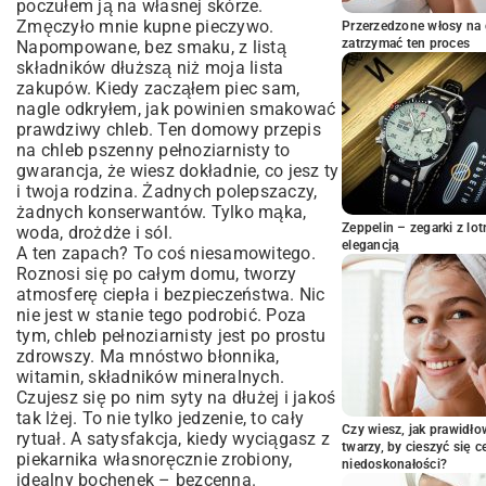
poczułem ją na własnej skórze.
Krok 2: Wyrabianie ciasta – tu dzieje się
Zmęczyło mnie kupne pieczywo.
Przerzedzone włosy na 
magia
zatrzymać ten proces
Napompowane, bez smaku, z listą
Krok 3: Pierwszy odpoczynek, czyli czas na
składników dłuższą niż moja lista
rośnięcie
zakupów. Kiedy zacząłem piec sam,
Krok 4: Formowanie bochenka, czyli
nagle odkryłem, jak powinien smakować
nadajemy mu kształt
prawdziwy chleb. Ten domowy przepis
Krok 5: Finałowe wyrastanie, ostatnia
na chleb pszenny pełnoziarnisty to
chwila cierpliwości
gwarancja, że wiesz dokładnie, co jesz ty
Wielki finał w piekarniku!
i twoja rodzina. Żadnych polepszaczy,
żadnych konserwantów. Tylko mąka,
Gorąca atmosfera i para wodna – sekret
chrupiącej skórki
Zeppelin – zegarki z l
woda, drożdże i sól.
elegancją
A ten zapach? To coś niesamowitego.
Jak długo piec i skąd wiedzieć, że jest
Roznosi się po całym domu, tworzy
gotowy?
atmosferę ciepła i bezpieczeństwa. Nic
Najważniejszy moment po upieczeniu
nie jest w stanie tego podrobić. Poza
Coś poszło nie tak? Moje piekarskie
tym, chleb pełnoziarnisty jest po prostu
wpadki i jak ich unikać
zdrowszy. Ma mnóstwo błonnika,
Nie bój się piec!
witamin, składników mineralnych.
Czujesz się po nim syty na dłużej i jakoś
tak lżej. To nie tylko jedzenie, to cały
Czy wiesz, jak prawidł
rytuał. A satysfakcja, kiedy wyciągasz z
twarzy, by cieszyć się 
piekarnika własnoręcznie zrobiony,
niedoskonałości?
idealny bochenek – bezcenna.