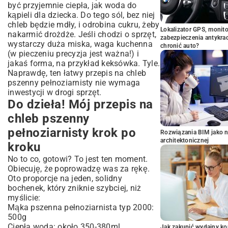
być przyjemnie ciepła, jak woda do
kąpieli dla dziecka. Do tego sól, bez niej
chleb będzie mdły, i odrobina cukru, żeby
Lokalizator GPS, monito
nakarmić drożdże. Jeśli chodzi o sprzęt,
zabezpieczenia antykra
wystarczy duża miska, waga kuchenna
chronić auto?
(w pieczeniu precyzja jest ważna!) i
jakaś forma, na przykład keksówka. Tyle.
Naprawdę, ten łatwy przepis na chleb
pszenny pełnoziarnisty nie wymaga
inwestycji w drogi sprzęt.
Do dzieła! Mój przepis na
chleb pszenny
pełnoziarnisty krok po
Rozwiązania BIM jako n
architektonicznej
kroku
No to co, gotowi? To jest ten moment.
Obiecuję, że poprowadzę was za rękę.
Oto proporcje na jeden, solidny
bochenek, który zniknie szybciej, niż
myślicie:
Mąka pszenna pełnoziarnista typ 2000:
500g
Ciepła woda: około 350-380ml
Jak zakupić wydajny ko