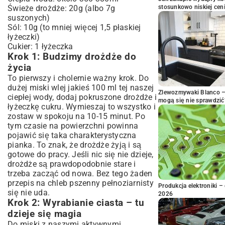
Świeże drożdże: 20g (albo 7g
stosunkowo niskiej cen
suszonych)
Sól: 10g (to mniej więcej 1,5 płaskiej
łyżeczki)
Cukier: 1 łyżeczka
Krok 1: Budzimy drożdże do
życia
To pierwszy i cholernie ważny krok. Do
dużej miski wlej jakieś 100 ml tej naszej
Zlewozmywaki Blanco – 
ciepłej wody, dodaj pokruszone drożdże i
mogą się nie sprawdzić
łyżeczkę cukru. Wymieszaj to wszystko i
zostaw w spokoju na 10-15 minut. Po
tym czasie na powierzchni powinna
pojawić się taka charakterystyczna
pianka. To znak, że drożdże żyją i są
gotowe do pracy. Jeśli nic się nie dzieje,
drożdże są prawdopodobnie stare i
trzeba zacząć od nowa. Bez tego żaden
przepis na chleb pszenny pełnoziarnisty
Produkcja elektroniki – 
się nie uda.
2026
Krok 2: Wyrabianie ciasta – tu
dzieje się magia
Do miski z naszymi aktywnymi