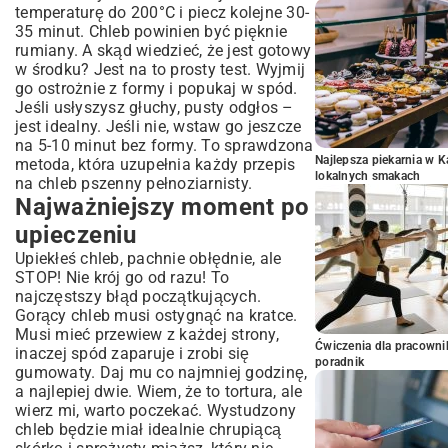
temperaturę do 200°C i piecz kolejne 30-
35 minut. Chleb powinien być pięknie
rumiany. A skąd wiedzieć, że jest gotowy
w środku? Jest na to prosty test. Wyjmij
go ostrożnie z formy i popukaj w spód.
Jeśli usłyszysz głuchy, pusty odgłos –
jest idealny. Jeśli nie, wstaw go jeszcze
na 5-10 minut bez formy. To sprawdzona
Najlepsza piekarnia w 
metoda, która uzupełnia każdy przepis
lokalnych smakach
na chleb pszenny pełnoziarnisty.
Najważniejszy moment po
upieczeniu
Upiekłeś chleb, pachnie obłędnie, ale
STOP! Nie krój go od razu! To
najczęstszy błąd początkujących.
Gorący chleb musi ostygnąć na kratce.
Musi mieć przewiew z każdej strony,
Ćwiczenia dla pracown
inaczej spód zaparuje i zrobi się
poradnik
gumowaty. Daj mu co najmniej godzinę,
a najlepiej dwie. Wiem, że to tortura, ale
wierz mi, warto poczekać. Wystudzony
chleb będzie miał idealnie chrupiącą