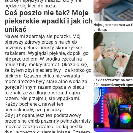
skórkę i sprężysty miąższ, który nie
będzie się kleił do noża.
Coś poszło nie tak? Moje
piekarskie wpadki i jak ich
Najczęstsze oszustwa f
unikać
uniknąć
Nawet mi zdarzają się porażki. Mój
pierwszy zdrowy przepis na chleb
pszenny pełnoziarnisty skończył się
zakalcem. Wyglądał pięknie, dopóki go
nie przekroiłem. W środku czekał na
mnie zbity, mokry dramat. Okazało się,
że byłem zbyt niecierpliwy i za krótko go
piekłem. Czasem chleb nie wyrasta –
Jak oszczędzać na rac
może drożdże były stare albo woda za
30+ sprawdzonych sp
gorąca? Innym razem opada w piecu –
to znak, że za długo rósł za drugim
razem. Nie przejmuj się wpadkami.
Każdy bochenek, nawet ten
niedoskonały, czegoś uczy.
Gdy już opanujesz ten podstawowy
przepis na chleb pszenny pełnoziarnisty,
możesz zacząć szaleć. Dodaj pestki
dyni, słonecznik, siemię lniane. Czasem