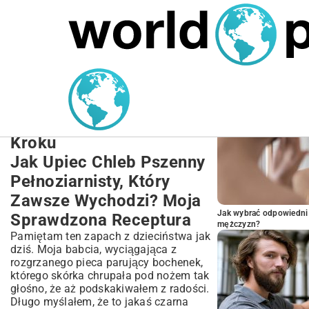
MARIUSZ ŁAMAGA
24.09.2025
NIERUCHOMOŚCI
POPULARNE A
Przepis na Chleb Pszenny
Pełnoziarnisty – Idealny
Domowy Wypiek Krok po
Kroku
Jak Upiec Chleb Pszenny
Pełnoziarnisty, Który
Zawsze Wychodzi? Moja
Jak wybrać odpowiedni 
Sprawdzona Receptura
mężczyzn?
Pamiętam ten zapach z dzieciństwa jak
dziś. Moja babcia, wyciągająca z
rozgrzanego pieca parujący bochenek,
którego skórka chrupała pod nożem tak
głośno, że aż podskakiwałem z radości.
Długo myślałem, że to jakaś czarna