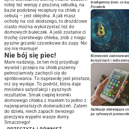
Inteligentny dom: co k
robię też wersję z prażoną cebulką, na
Poradnik
bazie podobnej receptury na
chleb z
cebulą
– jest obłędna. A jak masz
ochotę na coś słodszego, to drożdżowe
ciasto można wykorzystać też do
domowych bułeczek
. A jeśli zostanie ci
trochę czerstwego chleba, zrób z niego
pyszne
grzanki czosnkowe
do zupy. Nic
się nie marnuje!
Nie bój się piec!
Biznesowe zastosowani
korzyściach i wdrożeni
Mam nadzieję, że ten mój przydługi
wywód i przepis na chleb pszenny
pełnoziarnisty zachęcił cię do
spróbowania. To naprawdę jest prostsze,
niż się wydaje. To podróż, która daje
mnóstwo satysfakcji i pysznych
rezultatów. Smak ciepłej kromki
domowego chleba z masłem to jedno z
najwspanialszych doświadczeń. Zatem
Aplikacje ułatwiające c
do dzieła, niech zapach świeżego
po cyfrowych pomocni
pieczywa wypełni wasze domy.
Smacznego!