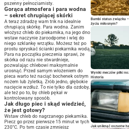
pszenny pełnoziarnisty.
Gorąca atmosfera i para wodna
– sekret chrupiącej skórki
Bambi status związku 
A teraz zdradzę wam trik na idealnie
życiu miłosnym?
chrupiącą skórkę. Para wodna. Zanim
włożysz chleb do piekarnika, na jego dno
wstaw naczynie żaroodporne i wlej do
niego szklankę wrzątku. Możesz też po
prostu spryskać ścianki piekarnika wodą.
Para na początku pieczenia sprawi, że
skórka od razu nie stwardnieje,
pozwalając chlebowi maksymalnie
urosnąć. Przed samym włożeniem do
Wyniki meczów piłki noż
pieca warto też naciąć bochenek ostrym
Historia
nożem lub żyletką. Zrób jedno, głębokie
nacięcie wzdłuż. To nie tylko dla ozdoby,
ale też po to, by chleb pękał w
kontrolowany sposób.
Jak długo piec i skąd wiedzieć,
że jest gotowy?
Wstaw chleb do nagrzanego piekarnika.
Piecz go przez pierwsze 15 minut w tych
Jak uniknąć oszustw h
230°C. Po tym czasie zmniejsz