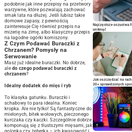
podobnie jak inne
przepisy na przetwory
warzywne
, które pozwalają zachować
smak lata na dłużej. Jeśli lubisz takie
domowe zapasy, z pewnością
Najczęstsze oszustwa f
zainteresuje Cię również
przepis na
uniknąć
mizerię na zimę
, albo klasyczny
przepis
na łagodne ogórki korniszony
.
Z Czym Podawać Buraczki z
Chrzanem? Pomysły na
Serwowanie
Masz już idealne buraczki. No dobrze,
ale
do czego podawać buraczki z
chrzanem
?
Jak oszczędzać na rac
30+ sprawdzonych sp
Idealny dodatek do mięs i ryb
To klasyka gatunku. Buraczki i
schabowy to para idealna. Koniec
kropka. Ale nie tylko! Są fantastyczne do
mielonych, bitek wołowych, pieczonego
kurczaka czy kaczki. Szczególnie dobrze
komponują się z tłustszymi mięsami, jak
golonka czy żeberka – ich kwasowość i