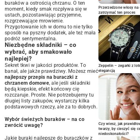
buraków a ostrością chrzanu. O ten
Niezastąpiony Element Kuchni
Przerzedzone włosy na 
moment, kiedy smak rozpływa się w
zatrzymać ten proces
ustach, pozostawiając przyjemne,
rozgrzewające mrowienie.
Przygotowanie ich w domu to nie tylko
sposób na pyszny dodatek, ale też mała
podróż sentymentalna.
Niezbędne składniki – co
wybrać, aby smakowało
najlepiej?
Sekret tkwi w jakości produktów. To
Zeppelin – zegarki z l
banał, ale jakże prawdziwy. Możesz mieć
elegancją
najlepszy przepis na buraczki z
chrzanem domowe
, ale jeśli składniki
będą kiepskie, efekt końcowy cię
rozczaruje. Proste. Nie potrzebujemy tu
długiej listy zakupów, wystarczy kilka
podstawowych rzeczy, ale za to dobrych.
Wybór świeżych buraków – na co
Czy wiesz, jak prawidł
zwrócić uwagę?
twarzy, by cieszyć się 
niedoskonałości?
Jakie buraki najlepsze do buraczków z