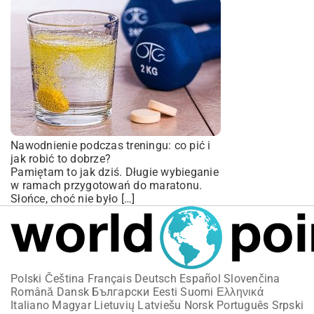
Nawodnienie podczas treningu: co pić i
jak robić to dobrze?
Pamiętam to jak dziś. Długie wybieganie
w ramach przygotowań do maratonu.
Słońce, choć nie było […]
Polski
Čeština
Français
Deutsch
Español
Slovenčina
Română
Dansk
Български
Eesti
Suomi
Ελληνικά
Italiano
Magyar
Lietuvių
Latviešu
Norsk
Português
Srpski