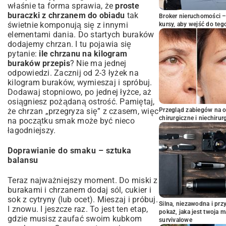
właśnie ta forma sprawia, że
proste
buraczki z chrzanem do obiadu
tak
Broker nieruchomości – 
świetnie komponują się z innymi
kursy, aby wejść do teg
elementami dania. Do startych buraków
dodajemy chrzan. I tu pojawia się
pytanie:
ile chrzanu na kilogram
buraków przepis
? Nie ma jednej
odpowiedzi. Zacznij od 2-3 łyżek na
kilogram buraków, wymieszaj i spróbuj.
Dodawaj stopniowo, po jednej łyżce, aż
osiągniesz pożądaną ostrość. Pamiętaj,
że chrzan „przegryza się” z czasem, więc
Przegląd zabiegów na 
chirurgiczne i niechirur
na początku smak może być nieco
łagodniejszy.
Doprawianie do smaku – sztuka
balansu
Teraz najważniejszy moment. Do miski z
burakami i chrzanem dodaj sól, cukier i
sok z cytryny (lub ocet). Mieszaj i próbuj.
Silna, niezawodna i pr
I znowu. I jeszcze raz. To jest ten etap,
pokaż, jaka jest twoja 
gdzie musisz zaufać swoim kubkom
survivalowe