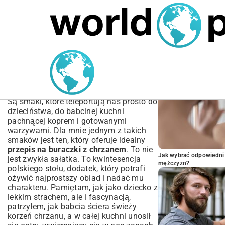
MARIUSZ ŁAMAGA
05.10.2025
SPORT
POPULARNE A
Przepis na buraczki z
chrzanem – tradycyjny
smak w Twoim domu
Są smaki, które teleportują nas prosto do
dzieciństwa, do babcinej kuchni
pachnącej koprem i gotowanymi
warzywami. Dla mnie jednym z takich
smaków jest ten, który oferuje idealny
przepis na buraczki z chrzanem
. To nie
Jak wybrać odpowiedni 
jest zwykła sałatka. To kwintesencja
mężczyzn?
polskiego stołu, dodatek, który potrafi
ożywić najprostszy obiad i nadać mu
charakteru. Pamiętam, jak jako dziecko z
lekkim strachem, ale i fascynacją,
patrzyłem, jak babcia ściera świeży
korzeń chrzanu, a w całej kuchni unosił