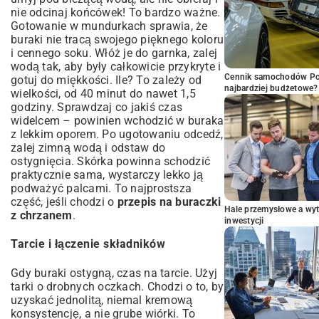
nie odcinaj końcówek! To bardzo ważne.
Gotowanie w mundurkach sprawia, że
buraki nie tracą swojego pięknego koloru
i cennego soku. Włóż je do garnka, zalej
wodą tak, aby były całkowicie przykryte i
Cennik samochodów Por
gotuj do miękkości. Ile? To zależy od
najbardziej budżetowe?
wielkości, od 40 minut do nawet 1,5
godziny. Sprawdzaj co jakiś czas
widelcem – powinien wchodzić w buraka
z lekkim oporem. Po ugotowaniu odcedź,
zalej zimną wodą i odstaw do
ostygnięcia. Skórka powinna schodzić
praktycznie sama, wystarczy lekko ją
podważyć palcami. To najprostsza
część, jeśli chodzi o
przepis na buraczki
Hale przemysłowe a wyt
z chrzanem
.
inwestycji
Tarcie i łączenie składników
Gdy buraki ostygną, czas na tarcie. Użyj
tarki o drobnych oczkach. Chodzi o to, by
uzyskać jednolitą, niemal kremową
konsystencję, a nie grube wiórki. To