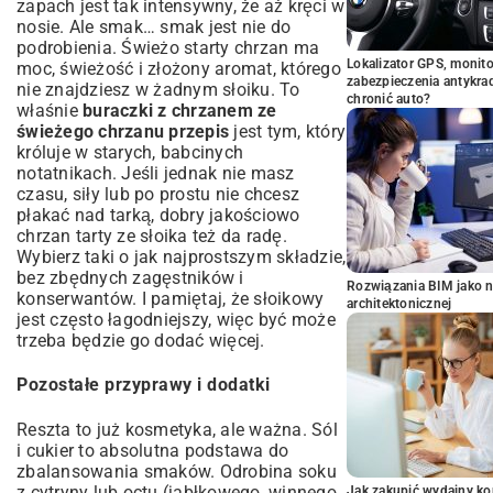
zapach jest tak intensywny, że aż kręci w
nosie. Ale smak… smak jest nie do
podrobienia. Świeżo starty chrzan ma
Lokalizator GPS, monito
moc, świeżość i złożony aromat, którego
zabezpieczenia antykra
nie znajdziesz w żadnym słoiku. To
chronić auto?
właśnie
buraczki z chrzanem ze
świeżego chrzanu przepis
jest tym, który
króluje w starych, babcinych
notatnikach. Jeśli jednak nie masz
czasu, siły lub po prostu nie chcesz
płakać nad tarką, dobry jakościowo
chrzan tarty ze słoika też da radę.
Wybierz taki o jak najprostszym składzie,
bez zbędnych zagęstników i
Rozwiązania BIM jako n
konserwantów. I pamiętaj, że słoikowy
architektonicznej
jest często łagodniejszy, więc być może
trzeba będzie go dodać więcej.
Pozostałe przyprawy i dodatki
Reszta to już kosmetyka, ale ważna. Sól
i cukier to absolutna podstawa do
zbalansowania smaków. Odrobina soku
z cytryny lub octu (jabłkowego, winnego
Jak zakupić wydajny ko