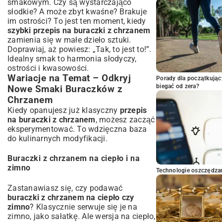
smakowym. Czy są wystarczająco
słodkie? A może zbyt kwaśne? Brakuje
im ostrości? To jest ten moment, kiedy
szybki przepis na buraczki z chrzanem
zamienia się w małe dzieło sztuki.
Doprawiaj, aż powiesz: „Tak, to jest to!”.
Idealny smak to harmonia słodyczy,
ostrości i kwasowości.
Wariacje na Temat – Odkryj
Porady dla początkując
biegać od zera?
Nowe Smaki Buraczków z
Chrzanem
Kiedy opanujesz już klasyczny
przepis
na buraczki z chrzanem
, możesz zacząć
eksperymentować. To wdzięczna baza
do kulinarnych modyfikacji.
Buraczki z chrzanem na ciepło i na
zimno
Technologie oszczędzan
Zastanawiasz się, czy podawać
buraczki z chrzanem na ciepło czy
zimno
? Klasycznie serwuje się je na
zimno, jako sałatkę. Ale wersja na ciepło,