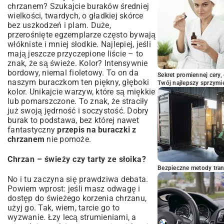
chrzanem? Szukajcie buraków średniej
wielkości, twardych, o gładkiej skórce
bez uszkodzeń i plam. Duże,
przerośnięte egzemplarze często bywają
włókniste i mniej słodkie. Najlepiej, jeśli
mają jeszcze przyczepione liście – to
znak, że są świeże. Kolor? Intensywnie
bordowy, niemal fioletowy. To on da
Sekret promiennej cery,
naszym buraczkom ten piękny, głęboki
Twój najlepszy sprzymi
kolor. Unikajcie warzyw, które są miękkie
lub pomarszczone. To znak, że straciły
już swoją jędrność i soczystość. Dobry
burak to podstawa, bez której nawet
fantastyczny
przepis na buraczki z
chrzanem
nie pomoże.
Chrzan – świeży czy tarty ze słoika?
Bezpieczne metody trans
No i tu zaczyna się prawdziwa debata.
Powiem wprost: jeśli masz odwagę i
dostęp do świeżego korzenia chrzanu,
użyj go. Tak, wiem, tarcie go to
wyzwanie. Łzy lecą strumieniami, a