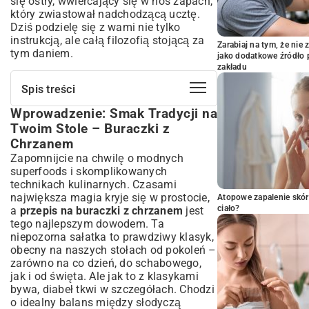
się ostry, wwiercający się w nos zapach,
który zwiastował nadchodzącą ucztę.
Dziś podzielę się z wami nie tylko
instrukcją, ale całą filozofią stojącą za
Zarabiaj na tym, że ni
tym daniem.
jako dodatkowe źródło 
zakładu
Spis treści
Wprowadzenie: Smak Tradycji na
Wprowadzenie: Smak Tradycji na Twoim
Stole – Buraczki z Chrzanem
Twoim Stole – Buraczki z
Niezbędne składniki – co wybrać, aby
Chrzanem
smakowało najlepiej?
Zapomnijcie na chwilę o modnych
Krok po kroku – jak przygotować buraczki
superfoods i skomplikowanych
z chrzanem?
technikach kulinarnych. Czasami
Wariacje na Temat – Odkryj Nowe Smaki
największa magia kryje się w prostocie,
Atopowe zapalenie skór
Buraczków z Chrzanem
ciało?
a
przepis na buraczki z chrzanem
jest
Z Czym Podawać Buraczki z Chrzanem?
tego najlepszym dowodem. Ta
Pomysły na Serwowanie
niepozorna sałatka to prawdziwy klasyk,
obecny na naszych stołach od pokoleń –
Właściwości Zdrowotne Buraków i Chrzanu
– Dlaczego Warto Jeść?
zarówno na co dzień, do schabowego,
jak i od święta. Ale jak to z klasykami
Często Zadawane Pytania (FAQ) o
bywa, diabeł tkwi w szczegółach. Chodzi
Buraczki z Chrzanem
o idealny balans między słodyczą
Podsumowanie: Buraczki z Chrzanem –