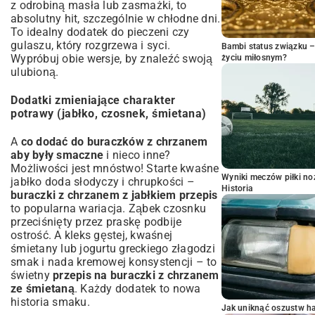
z odrobiną masła lub zasmażki, to
absolutny hit, szczególnie w chłodne dni.
To idealny dodatek do pieczeni czy
gulaszu, który rozgrzewa i syci.
Bambi status związku 
Wypróbuj obie wersje, by znaleźć swoją
życiu miłosnym?
ulubioną.
Dodatki zmieniające charakter
potrawy (jabłko, czosnek, śmietana)
A
co dodać do buraczków z chrzanem
aby były smaczne
i nieco inne?
Możliwości jest mnóstwo! Starte kwaśne
Wyniki meczów piłki noż
jabłko doda słodyczy i chrupkości –
Historia
buraczki z chrzanem z jabłkiem przepis
to popularna wariacja. Ząbek czosnku
przeciśnięty przez praskę podbije
ostrość. A kleks gęstej, kwaśnej
śmietany lub jogurtu greckiego złagodzi
smak i nada kremowej konsystencji – to
świetny
przepis na buraczki z chrzanem
ze śmietaną
. Każdy dodatek to nowa
historia smaku.
Jak uniknąć oszustw h