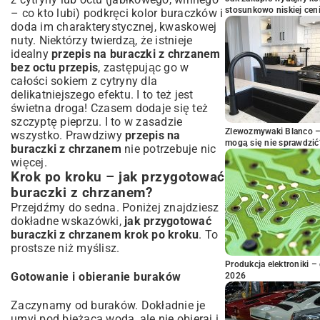
stosunkowo niskiej cen
– co kto lubi) podkręci kolor buraczków i
doda im charakterystycznej, kwaskowej
nuty. Niektórzy twierdzą, że istnieje
idealny
przepis na buraczki z chrzanem
bez octu przepis
, zastępując go w
całości sokiem z cytryny dla
delikatniejszego efektu. I to też jest
świetna droga! Czasem dodaje się też
szczyptę pieprzu. I to w zasadzie
Zlewozmywaki Blanco – 
wszystko. Prawdziwy
przepis na
mogą się nie sprawdzić
buraczki z chrzanem
nie potrzebuje nic
więcej.
Krok po kroku – jak przygotować
buraczki z chrzanem?
Przejdźmy do sedna. Poniżej znajdziesz
dokładne wskazówki,
jak przygotować
buraczki z chrzanem krok po kroku
. To
prostsze niż myślisz.
Produkcja elektroniki – 
Gotowanie i obieranie buraków
2026
Zaczynamy od buraków. Dokładnie je
umyj pod bieżącą wodą, ale nie obieraj i