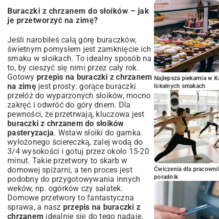
Buraczki z chrzanem do słoików – jak
je przetworzyć na zimę?
Jeśli narobiłeś całą górę buraczków,
świetnym pomysłem jest zamknięcie ich
smaku w słoikach. To idealny sposób na
to, by cieszyć się nimi przez cały rok.
Gotowy
przepis na buraczki z chrzanem
Najlepsza piekarnia w 
na zimę
jest prosty: gorące buraczki
lokalnych smakach
przełóż do wyparzonych słoików, mocno
zakręć i odwróć do góry dnem. Dla
pewności, że przetrwają, kluczowa jest
buraczki z chrzanem do słoików
pasteryzacja
. Wstaw słoiki do garnka
wyłożonego ściereczką, zalej wodą do
3/4 wysokości i gotuj przez około 15-20
minut. Takie przetwory to skarb w
domowej spiżarni, a ten proces jest
Ćwiczenia dla pracown
poradnik
podobny do przygotowywania innych
weków, np. ogórków czy sałatek.
Domowe przetwory to fantastyczna
sprawa, a nasz
przepis na buraczki z
chrzanem
idealnie się do tego nadaje,