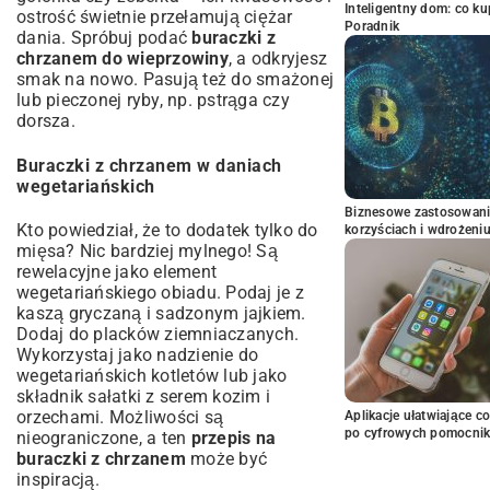
Inteligentny dom: co k
ostrość świetnie przełamują ciężar
Poradnik
dania. Spróbuj podać
buraczki z
chrzanem do wieprzowiny
, a odkryjesz
smak na nowo. Pasują też do smażonej
lub pieczonej ryby, np. pstrąga czy
dorsza.
Buraczki z chrzanem w daniach
wegetariańskich
Biznesowe zastosowani
Kto powiedział, że to dodatek tylko do
korzyściach i wdrożeni
mięsa? Nic bardziej mylnego! Są
rewelacyjne jako element
wegetariańskiego obiadu. Podaj je z
kaszą gryczaną i sadzonym jajkiem.
Dodaj do placków ziemniaczanych.
Wykorzystaj jako nadzienie do
wegetariańskich kotletów lub jako
składnik sałatki z serem kozim i
orzechami. Możliwości są
Aplikacje ułatwiające c
po cyfrowych pomocni
nieograniczone, a ten
przepis na
buraczki z chrzanem
może być
inspiracją.