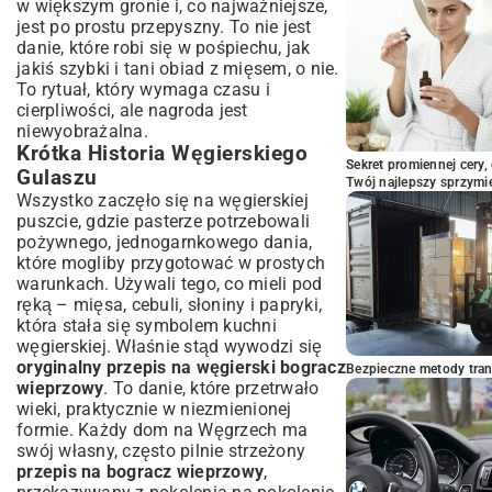
w większym gronie i, co najważniejsze,
jest po prostu przepyszny. To nie jest
danie, które robi się w pośpiechu, jak
jakiś
szybki i tani obiad z mięsem
, o nie.
To rytuał, który wymaga czasu i
cierpliwości, ale nagroda jest
niewyobrażalna.
Krótka Historia Węgierskiego
Sekret promiennej cery,
Gulaszu
Twój najlepszy sprzymi
Wszystko zaczęło się na węgierskiej
puszcie, gdzie pasterze potrzebowali
pożywnego, jednogarnkowego dania,
które mogliby przygotować w prostych
warunkach. Używali tego, co mieli pod
ręką – mięsa, cebuli, słoniny i papryki,
która stała się symbolem kuchni
węgierskiej. Właśnie stąd wywodzi się
oryginalny przepis na węgierski bogracz
Bezpieczne metody trans
wieprzowy
. To danie, które przetrwało
wieki, praktycznie w niezmienionej
formie. Każdy dom na Węgrzech ma
swój własny, często pilnie strzeżony
przepis na bogracz wieprzowy
,