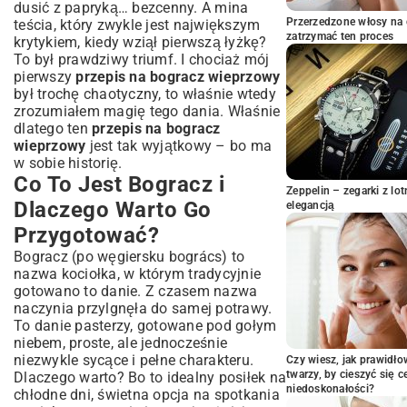
dusić z papryką… bezcenny. A mina
Kiedy Dodać Ziemniaki i Kluski?
Przerzedzone włosy na 
teścia, który zwykle jest największym
Finalne Doprawianie i Konsystencja
zatrzymać ten proces
krytykiem, kiedy wziął pierwszą łyżkę?
Porady Szefa Kuchni i Wariacje na
To był prawdziwy triumf. I chociaż mój
Temat Bogracza
pierwszy
przepis na bogracz wieprzowy
Jak Wydobyć Maksimum Smaku?
był trochę chaotyczny, to właśnie wtedy
zrozumiałem magię tego dania. Właśnie
Dodatki, Które Wzbogacą Twoje Danie
dlatego ten
przepis na bogracz
Z Czym Podawać Bogracz Wieprzowy?
wieprzowy
jest tak wyjątkowy – bo ma
Tradycyjne Dodatki i Napoje
w sobie historię.
Podsumowanie: Delektuj Się Domowym
Co To Jest Bogracz i
Zeppelin – zegarki z l
Bograczem Wieprzowym
Dlaczego Warto Go
elegancją
Przygotować?
Bogracz (po węgiersku bogrács) to
nazwa kociołka, w którym tradycyjnie
gotowano to danie. Z czasem nazwa
naczynia przylgnęła do samej potrawy.
To danie pasterzy, gotowane pod gołym
niebem, proste, ale jednocześnie
niezwykle sycące i pełne charakteru.
Czy wiesz, jak prawidł
twarzy, by cieszyć się 
Dlaczego warto? Bo to idealny posiłek na
niedoskonałości?
chłodne dni, świetna opcja na spotkania