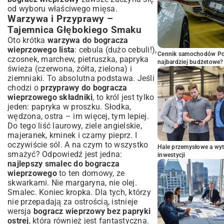
od wyboru właściwego mięsa.
Warzywa i Przyprawy –
Tajemnica Głębokiego Smaku
Oto krótka
warzywa do bogracza
wieprzowego lista
: cebula (dużo cebuli!),
Cennik samochodów Por
czosnek, marchew, pietruszka, papryka
najbardziej budżetowe?
świeża (czerwona, żółta, zielona) i
ziemniaki. To absolutna podstawa. Jeśli
chodzi o
przyprawy do bogracza
wieprzowego składniki
, to król jest tylko
jeden: papryka w proszku. Słodka,
wędzona, ostra – im więcej, tym lepiej.
Do tego liść laurowy, ziele angielskie,
majeranek, kminek i czarny pieprz. I
oczywiście sól. A na czym to wszystko
Hale przemysłowe a wyt
smażyć? Odpowiedź jest jedna:
inwestycji
najlepszy smalec do bogracza
wieprzowego
to ten domowy, ze
skwarkami. Nie margaryna, nie olej.
Smalec. Koniec kropka. Dla tych, którzy
nie przepadają za ostrością, istnieje
wersja
bogracz wieprzowy bez papryki
ostrej
, która również jest fantastyczna.