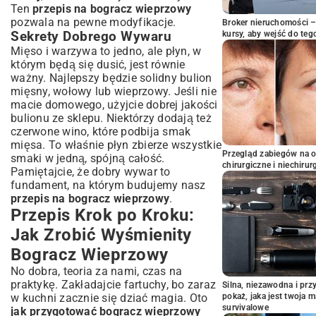
Ten
przepis na bogracz wieprzowy
pozwala na pewne modyfikacje.
Broker nieruchomości – 
Sekrety Dobrego Wywaru
kursy, aby wejść do teg
Mięso i warzywa to jedno, ale płyn, w
którym będą się dusić, jest równie
ważny. Najlepszy będzie solidny bulion
mięsny, wołowy lub wieprzowy. Jeśli nie
macie domowego, użyjcie dobrej jakości
bulionu ze sklepu. Niektórzy dodają też
czerwone wino, które podbija smak
mięsa. To właśnie płyn zbierze wszystkie
Przegląd zabiegów na 
smaki w jedną, spójną całość.
chirurgiczne i niechirur
Pamiętajcie, że dobry wywar to
fundament, na którym budujemy nasz
przepis na bogracz wieprzowy
.
Przepis Krok po Kroku:
Jak Zrobić Wyśmienity
Bogracz Wieprzowy
No dobra, teoria za nami, czas na
praktykę. Zakładajcie fartuchy, bo zaraz
Silna, niezawodna i pr
w kuchni zacznie się dziać magia. Oto
pokaż, jaka jest twoja 
survivalowe
jak przygotować bogracz wieprzowy