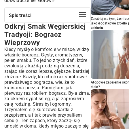
doświadczenie. Gotowi?
Spis treści
Zarabiaj na tym, że ni
jako dodatkowe źródło 
Odkryj Smak Węgierskiej
Odkryj Smak Węgierskiej Tradycji:
zakładu
Bogracz Wieprzowy
Tradycji: Bogracz
Co To Jest Bogracz i Dlaczego Warto Go
Wieprzowy
Przygotować?
Kiedy myślę o komforcie w misce, widzę
Krótka Historia Węgierskiego Gulaszu
właśnie bogracz. Gęsty, aromatyczny,
Charakterystyczne Cechy Prawdziwego
pełen smaku. To jedno z tych dań, które
Bogracza
ewoluują z każdą godziną duszenia,
Niezbędne Składniki na Idealny Bogracz
stając się coraz lepsze, głębsze, bardziej
Wieprzowy
złożone. Każdy, kto choć raz spróbował
Mięso Wieprzowe – Jakie Wybrać?
prawdziwego bogracza, wie, że to
Atopowe zapalenie skór
kulinarna poezja. Pamiętam, jak
ciało?
Warzywa i Przyprawy – Tajemnica
Głębokiego Smaku
pierwszy raz robiłem bogracz. Była zima,
za oknem sypał śnieg, a ja zaprosiłem
Sekrety Dobrego Wywaru
całą rodzinę. Stres był ogromny.
Przepis Krok po Kroku: Jak Zrobić
Trzymałem się kurczowo kartki z
Wyśmienity Bogracz Wieprzowy
przepisem, a i tak prawie przypaliłem
Przygotowanie Mięsa i Warzyw
cebulę. Ten zapach, który zaczął się
Duszenie i Łączenie Smaków
unosić w domu, kiedy mięso zaczęło się