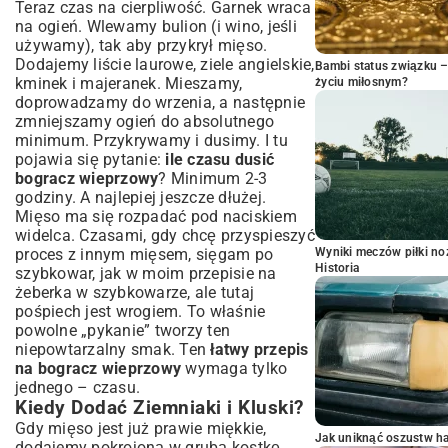
Teraz czas na cierpliwość. Garnek wraca
na ogień. Wlewamy bulion (i wino, jeśli
używamy), tak aby przykrył mięso.
Dodajemy liście laurowe, ziele angielskie,
Bambi status związku 
kminek i majeranek. Mieszamy,
życiu miłosnym?
doprowadzamy do wrzenia, a następnie
zmniejszamy ogień do absolutnego
minimum. Przykrywamy i dusimy. I tu
pojawia się pytanie:
ile czasu dusić
bogracz wieprzowy
? Minimum 2-3
godziny. A najlepiej jeszcze dłużej.
Mięso ma się rozpadać pod naciskiem
widelca. Czasami, gdy chcę przyspieszyć
proces z innym mięsem, sięgam po
Wyniki meczów piłki noż
Historia
szybkowar, jak w moim
przepisie na
żeberka w szybkowarze
, ale tutaj
pośpiech jest wrogiem. To właśnie
powolne „pykanie” tworzy ten
niepowtarzalny smak. Ten
łatwy przepis
na bogracz wieprzowy
wymaga tylko
jednego – czasu.
Kiedy Dodać Ziemniaki i Kluski?
Gdy mięso jest już prawie miękkie,
Jak uniknąć oszustw h
dodajemy pokrojoną w grubą kostkę