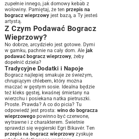
zupełnie innego, jak
domowy kebab z
wołowiny
. Pamiętaj, że ten
przepis na
bogracz wieprzowy
jest bazą, a Ty jesteś
artystą.
Z Czym Podawać Bogracz
Wieprzowy?
No dobrze, arcydzieło jest gotowe. Dymi
w garnku, pachnie na cały dom. Ale
jak
podawać bogracz wieprzowy
, żeby
dopełnić dzieła?
Tradycyjne Dodatki i Napoje
Bogracz najlepiej smakuje ze świeżym,
chrupiącym chlebem, który można
maczać w gęstym sosie. Idealna będzie
też kleks gęstej, kwaśnej śmietany na
wierzchu i posiekana natka pietruszki.
Proste. Prawda? A co do picia? Tu
odpowiedź jest prosta:
wino do bogracza
wieprzowego
powinno być czerwone,
wytrawne i z charakterem. Świetnie
sprawdzi się węgierski Egri Bikavér. Ten
przepis na bogracz wieprzowy
zyskuje