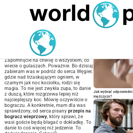
MARIUSZ ŁAMAGA
04.10.2025
SPORT
POPULARNE A
Przepis na Bogracz
Wieprzowy – Odkryj Smak
Węgier w Kociołku!
Zapomnijcie na chwilę o wszystkim, co
wiecie o gulaszach. Poważnie. Bo dzisiaj
zabieram was w podróż do serca Węgier,
gdzie nad trzaskającym ogniem, w
czarnym jak noc kociołku, rodzi się
magia. To nie jest zwykła zupa, to danie
Jak wybrać odpowiedni 
z duszą, które rozgrzewa lepiej niż
mężczyzn?
najcieplejszy koc. Mówię oczywiście o
bograczu. A konkretnie, mam dla was
sprawdzony, od serca pisany
przepis na
bogracz wieprzowy
, który sprawi, że
wasi goście będą błagać o dokładkę. To
danie to coś więcej niż jedzenie. To