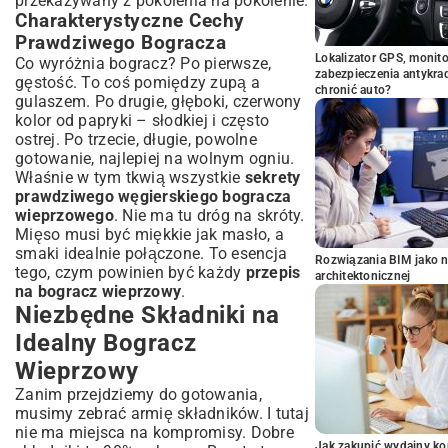
przekazywany z pokolenia na pokolenie.
Charakterystyczne Cechy
Prawdziwego Bogracza
Lokalizator GPS, monito
Co wyróżnia bogracz? Po pierwsze,
zabezpieczenia antykra
gęstość. To coś pomiędzy zupą a
chronić auto?
gulaszem. Po drugie, głęboki, czerwony
kolor od papryki – słodkiej i często
ostrej. Po trzecie, długie, powolne
gotowanie, najlepiej na wolnym ogniu.
Właśnie w tym tkwią wszystkie
sekrety
prawdziwego węgierskiego bogracza
wieprzowego
. Nie ma tu dróg na skróty.
Mięso musi być miękkie jak masło, a
smaki idealnie połączone. To esencja
Rozwiązania BIM jako n
tego, czym powinien być każdy
przepis
architektonicznej
na bogracz wieprzowy
.
Niezbędne Składniki na
Idealny Bogracz
Wieprzowy
Zanim przejdziemy do gotowania,
musimy zebrać armię składników. I tutaj
nie ma miejsca na kompromisy. Dobre
Jak zakupić wydajny ko