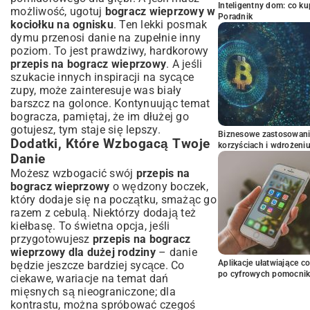
Inteligentny dom: co k
możliwość, ugotuj
bogracz wieprzowy w
Poradnik
kociołku na ognisku
. Ten lekki posmak
dymu przenosi danie na zupełnie inny
poziom. To jest prawdziwy, hardkorowy
przepis na bogracz wieprzowy
. A jeśli
szukacie innych inspiracji na sycące
zupy, może zainteresuje was
biały
barszcz na golonce
. Kontynuując temat
bogracza, pamiętaj, że im dłużej go
gotujesz, tym staje się lepszy.
Biznesowe zastosowani
Dodatki, Które Wzbogacą Twoje
korzyściach i wdrożeni
Danie
Możesz wzbogacić swój
przepis na
bogracz wieprzowy
o wędzony boczek,
który dodaje się na początku, smażąc go
razem z cebulą. Niektórzy dodają też
kiełbasę. To świetna opcja, jeśli
przygotowujesz
przepis na bogracz
wieprzowy dla dużej rodziny
– danie
Aplikacje ułatwiające c
będzie jeszcze bardziej sycące. Co
po cyfrowych pomocni
ciekawe, wariacje na temat dań
mięsnych są nieograniczone; dla
kontrastu, można spróbować czegoś