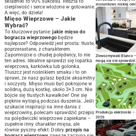
składniki to 90% sukcesu. Reszta to
stosunkowo niskiej cen
cierpliwość i serce włożone w gotowanie.
A więc, do dzieła!
Mięso Wieprzowe – Jakie
Wybrać?
To kluczowe pytanie:
jakie mięso do
bogracza wieprzowego
będzie
najlepsze? Odpowiedź jest prosta: tłuste,
poprzerastane, z charakterem.
Zapomnijcie o chudej polędwicy, to nie
Zlewozmywaki Blanco – 
ten adres. Idealnie sprawdzi się łopatka
mogą się nie sprawdzić
wieprzowa, karkówka lub golonka.
Tłuszcz jest nośnikiem smaku i to on
sprawi, że nasz gulasz będzie aksamitny
i soczysty. Mięso musi być pokrojone w
solidną, dużą kostkę, około 3×3 cm. Nie
bójcie się tłustych kawałków! One się
pięknie wytopią podczas duszenia. Jeśli
szukacie inspiracji na inne dania z
wieprzowiny, polecam sprawdzić
przepis
Produkcja elektroniki – 
2026
na polędwiczki wieprzowe zapiekane
–
zupełnie inny charakter mięsa, ale
równie pyszny efekt. Dobry
przepis na
bogracz wieprzowy
zawsze zaczyna się