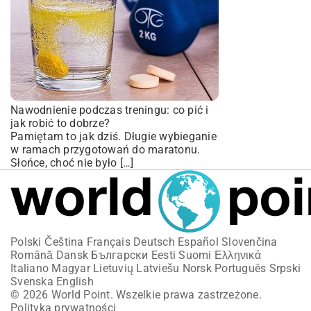
Nawodnienie podczas treningu: co pić i
jak robić to dobrze?
Pamiętam to jak dziś. Długie wybieganie
w ramach przygotowań do maratonu.
Słońce, choć nie było […]
Polski
Čeština
Français
Deutsch
Español
Slovenčina
Română
Dansk
Български
Eesti
Suomi
Ελληνικά
Italiano
Magyar
Lietuvių
Latviešu
Norsk
Português
Srpski
Svenska
English
© 2026 World Point. Wszelkie prawa zastrzeżone.
Polityka prywatności