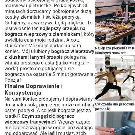
marchew i pietruszkę. Po kolejnych 30
minutach dorzucamy pokrojone w dużą
kostkę ziemniaki i świeżą paprykę.
Gotujemy, aż warzywa będą miękkie. To
jest właśnie ten
najlepszy przepis na
bogracz wieprzowy z ziemniakami
, który
uwielbia cała moja rodzina. A co z
kluskami? Można je dodać na sam
Najlepsza piekarnia w 
koniec. Mój ulubiony
bogracz wieprzowy
lokalnych smakach
z kluskami lanymi przepis
polega na
wlaniu prostego ciasta (jajko + mąka +
woda) prosto do gotującego się
bogracza na ostatnie 5 minut gotowania.
Poezja!
Finalne Doprawianie i
Konsystencja
Na sam koniec próbujemy i doprawiamy
do smaku solą, pieprzem, może odrobiną
Ćwiczenia dla pracown
poradnik
ostrej papryki. A co jeśli bogracz jest za
rzadki?
Czym zagęścić bogracz
wieprzowy tradycyjnie
? Węgrzy często
nie zagęszczają go w ogóle, pozwalając
mu odparować. Ale jeśli musisz, zrób