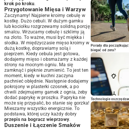
krok po kroku
.
Przygotowanie Mięsa i Warzyw
Zaczynamy! Najpierw kroimy cebulę w
kostkę. Dużo cebuli. W dużym garnku
lub kociołku rozgrzewamy solidną porcję
smalcu. Wrzucamy cebulę i szklimy ją
na złoto. To ważne, musi być miękka i
słodka. W międzyczasie mięso kroimy w
Porady dla początkując
dużą kostkę, doprawiamy solą i
biegać od zera?
pieprzem. Kiedy cebula jest gotowa,
dodajemy mięso i obsmażamy z każdej
strony na mocnym ogniu. Ma się
zamknąć i pięknie zrumienić. To jest ten
moment, kiedy w kuchni zaczyna
pachnieć obłędnie. Następnie dodajemy
pokrojony w plasterki czosnek, a po
chwili zdejmujemy garnek z ognia, żeby
dodać paprykę w proszku. Papryka nie
Technologie oszczędzan
może się przypalić, bo stanie się gorzka!
Mieszamy wszystko energicznie. To
podstawa, której uczy każdy dobry
przepis na bogracz wieprzowy
.
Duszenie i Łączenie Smaków