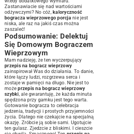
wtedy dodatkowego wymiaru.
Zastanawiacie się nad wartościami
odżywczymi? No cóż,
kaloryczność
bogracza wieprzowego porcja
nie jest
niska, ale raz na jakiś czas można
zaszaleć!
Podsumowanie: Delektuj
Się Domowym Bograczem
Wieprzowym
Mam nadzieję, że ten wyczerpujący
przepis na bogracz wieprzowy
zainspirował Was do działania. To danie,
które łączy ludzi, rozgrzewa serca i
zostaje w pamięci na długo. Nie jest to
może
przepis na bogracz wieprzowy
szybki
, ale gwarantuję, że każda minuta
spędzona przy garnku jest tego warta.
Gotowanie bogracza to celebracja
jedzenia, tradycji i prostych przyjemności
życia. Dlatego nie czekajcie na specjalną
okazję. Zróbcie ją sobie sami. Ugotujcie
ten gulasz. Zjedzcie z bliskimi. I cieszcie
się chwilą. Smacznego! Ten
przepis na