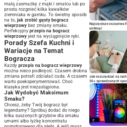
małą zasmażkę z mąki i smalcu lub po
prostu rozgnieć kilka kawałków
ziemniaka w garnku. To świetny sposób
na to,
jak zrobić gęsty bogracz
Najczęstsze oszustwa f
wieprzowy
bez zmiany smaku.
uniknąć
Perfekcyjny
przepis na bogracz
wieprzowy
jest na wyciągnięcie ręki.
Porady Szefa Kuchni i
Wariacje na Temat
Bogracza
Każdy
przepis na bogracz wieprzowy
można nieco podkręcić. Czasem drobna
zmiana potrafi zdziałać cuda. A czasem
Jak oszczędzać na rac
warto poeksperymentować. Choć
30+ sprawdzonych sp
klasyka jest niezastąpiona.
Jak Wydobyć Maksimum
Smaku?
Chcesz, żeby Twój bogracz był
legendarny? Spróbuj dodać do niego
kilka suszonych grzybów dla smaku
umami albo łyżkę koncentratu
pomidorowego dla głębi. A jeśli masz