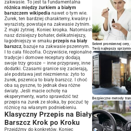
zakwasie. To jest ta fundamentalna
różnica między żurkiem a białym
barszczem wikipedia
nawet o tym wie.
Żurek, ten bardziej charakterny, kwaśny i
wyrazisty, powstaje na zakwasie żytnim.
Z mąki żytniej. Koniec kropka. Natomiast
nasz dzisiejszy bohater, delikatniejszy,
łagodniejszy w smaku
przepis na biały
Sekret promiennej cery,
barszcz
, bazuje na zakwasie pszennym.
Twój najlepszy sprzymi
I to cała filozofia. Oczywiście, regionalne
tradycje i domowe receptury dodają
swoje trzy grosze – inne przyprawy, inne
dodatki. Czasami granice się zacierają,
ale podstawa jest niezmienna: żyto to
żurek, pszenica to biały barszcz. I choć
oba są pyszne, to jednak dwa różne
światy. Jeśli macie ochotę na
eksperymenty, warto sprawdzić też
Bezpieczne metody trans
przepis na żurek ze słoika
, by poczuć tę
różnicę na własnym podniebieniu.
Klasyczny Przepis na Biały
Barszcz Krok po Kroku
Przejdźmy do konkretów. Koniec