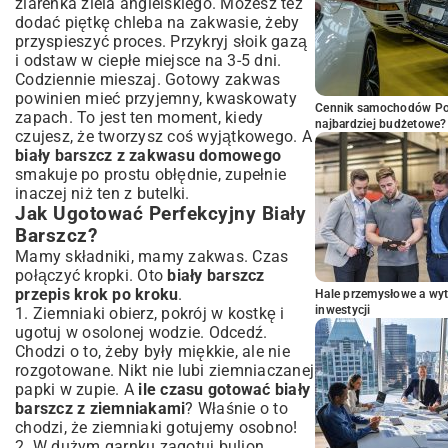
ziarenka ziela angielskiego. Możesz też
dodać piętkę chleba na zakwasie, żeby
przyspieszyć proces. Przykryj słoik gazą
i odstaw w ciepłe miejsce na 3-5 dni.
Codziennie mieszaj. Gotowy zakwas
powinien mieć przyjemny, kwaskowaty
Cennik samochodów Por
zapach. To jest ten moment, kiedy
najbardziej budżetowe?
czujesz, że tworzysz coś wyjątkowego. A
biały barszcz z zakwasu domowego
smakuje po prostu obłędnie, zupełnie
inaczej niż ten z butelki.
Jak Ugotować Perfekcyjny Biały
Barszcz?
Mamy składniki, mamy zakwas. Czas
połączyć kropki. Oto
biały barszcz
przepis krok po kroku
.
Hale przemysłowe a wyt
inwestycji
1. Ziemniaki obierz, pokrój w kostkę i
ugotuj w osolonej wodzie. Odcedź.
Chodzi o to, żeby były miękkie, ale nie
rozgotowane. Nikt nie lubi ziemniaczanej
papki w zupie. A
ile czasu gotować biały
barszcz z ziemniakami
? Właśnie o to
chodzi, że ziemniaki gotujemy osobno!
2. W dużym garnku zagotuj bulion.