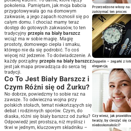
Biały Barszcz Wielkanocny – Wzbogacony
pokolenia. Pamiętam, jak moja babcia
Przerzedzone włosy na 
o Dodatki
przygotowywała go na domowym
zatrzymać ten proces
Biały Barszcz Wegetariański – Czy to
zakwasie, a jego zapach roznosił się po
Możliwe?
całym domu. I chociaż mamy teraz
Z Czym Najlepiej Podawać Biały Barszcz?
dostęp do gotowych zakwasów, to ten
tradycyjny
przepis na biały barszcz
Sekrety i Porady Eksperta – Twój Biały
wciąż ma w sobie magię. Magię
Barszcz Zawsze Udany
prostoty, domowego ciepła i smaku,
Jak Zagęścić Biały Barszcz? Sprawdzone
którego nie da się podrobić. To coś
Metody
więcej niż jedzenie. To doświadczenie. A
Częste Błędy i Jak Ich Uniknąć?
każdy porządny
przepis na biały barszcz
Zeppelin – zegarki z l
Biały Barszcz w Polskiej Tradycji –
jest jak mapa prowadząca do serca tej
elegancją
Znaczenie i Symbolika
tradycji.
Co To Jest Biały Barszcz i
Podsumowanie – Delektuj się
Domowym Białym Barszczem
Czym Różni się od Żurku?
No dobrze, powiedzmy to sobie raz na
zawsze. To odwieczna wojna przy
polskich stołach, temat niekońzących się
debat i rodzinnych sporów. Czym, do
diaska, różni się biały barszcz od żurku?
Czy wiesz, jak prawidł
twarzy, by cieszyć się 
Odpowiedź jest prostsza, niż myślisz i
niedoskonałości?
tkwi w jednym, kluczowym składniku –