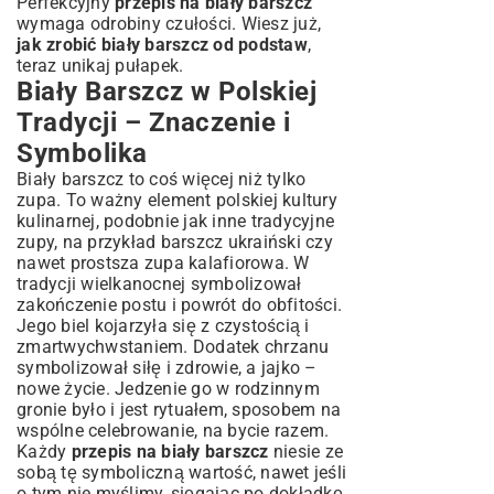
Perfekcyjny
przepis na biały barszcz
wymaga odrobiny czułości. Wiesz już,
jak zrobić biały barszcz od podstaw
,
teraz unikaj pułapek.
Biały Barszcz w Polskiej
Tradycji – Znaczenie i
Symbolika
Biały barszcz to coś więcej niż tylko
zupa. To ważny element polskiej kultury
kulinarnej, podobnie jak inne tradycyjne
zupy, na przykład
barszcz ukraiński
czy
nawet prostsza
zupa kalafiorowa
. W
tradycji wielkanocnej symbolizował
zakończenie postu i powrót do obfitości.
Jego biel kojarzyła się z czystością i
zmartwychwstaniem. Dodatek chrzanu
symbolizował siłę i zdrowie, a jajko –
nowe życie. Jedzenie go w rodzinnym
gronie było i jest rytuałem, sposobem na
wspólne celebrowanie, na bycie razem.
Każdy
przepis na biały barszcz
niesie ze
sobą tę symboliczną wartość, nawet jeśli
o tym nie myślimy, sięgając po dokładkę.