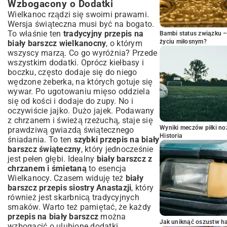
Wzbogacony o Dodatki
Wielkanoc rządzi się swoimi prawami.
Wersja świąteczna musi być na bogato.
To właśnie ten
tradycyjny przepis na
Bambi status związku 
życiu miłosnym?
biały barszcz wielkanocny
, o którym
wszyscy marzą. Co go wyróżnia? Przede
wszystkim dodatki. Oprócz kiełbasy i
boczku, często dodaje się do niego
wędzone żeberka, na których gotuje się
wywar. Po ugotowaniu mięso oddziela
się od kości i dodaje do zupy. No i
oczywiście jajko. Dużo jajek. Podawany
z chrzanem i świeżą rzeżuchą, staje się
Wyniki meczów piłki noż
prawdziwą gwiazdą świątecznego
Historia
śniadania. To ten
szybki przepis na biały
barszcz świąteczny
, który jednocześnie
jest pełen głębi. Idealny
biały barszcz z
chrzanem i śmietaną
to esencja
Wielkanocy. Czasem widuję też
biały
barszcz przepis siostry Anastazji
, który
również jest skarbnicą tradycyjnych
smaków. Warto też pamiętać, że każdy
przepis na biały barszcz
można
Jak uniknąć oszustw h
wzbogacić o ulubione dodatki.