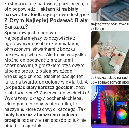
zastanawia się nad wersją bez mięsa, a
oto odpowiedź –
składniki na biały
barszcz bez kiełbasy
są łatwo dostępne.
Z Czym Najlepiej Podawać Biały
Najczęstsze oszustwa f
Barszcz?
uniknąć
Sposobów jest mnóstwo.
Najpopularniejszy to oczywiście z
ugotowanymi osobno ziemniakami,
okraszonymi skwarkami z boczku i
posiekaną cebulką. Ale to nie wszystko.
Można go podawać z grzankami
czosnkowymi, z groszkiem ptysiowym
albo po prostu z pajdą świeżego,
wiejskiego chleba. Idealnie pasuje też
Jak oszczędzać na rac
jajko na twardo, pokrojone w ćwiartki. A
30+ sprawdzonych sp
jak podać biały barszcz gościom
, żeby
zrobił wrażenie? Zaserwuj go w chlebku!
Wydrążony, okrągły bochenek chleba,
lekko podpieczony w piekarniku, to
naczynie, które zachwyci każdego. Taki
biały barszcz z boczkiem i jajkiem
przepis
podany w ten sposób to już nie
obiad. To spektakl.