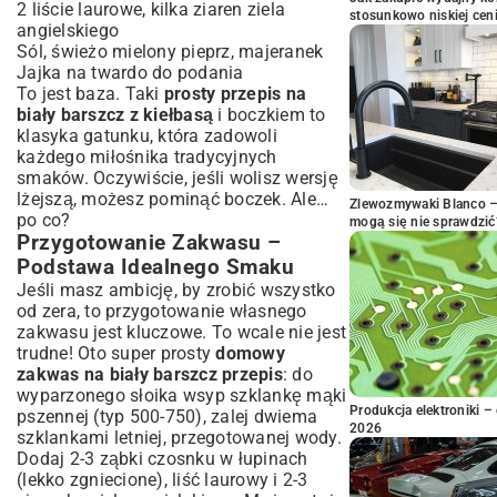
2 liście laurowe, kilka ziaren ziela
stosunkowo niskiej cen
angielskiego
Sól, świeżo mielony pieprz, majeranek
Jajka na twardo do podania
To jest baza. Taki
prosty przepis na
biały barszcz z kiełbasą
i boczkiem to
klasyka gatunku, która zadowoli
każdego miłośnika tradycyjnych
smaków. Oczywiście, jeśli wolisz wersję
lżejszą, możesz pominąć boczek. Ale…
Zlewozmywaki Blanco – 
po co?
mogą się nie sprawdzić
Przygotowanie Zakwasu –
Podstawa Idealnego Smaku
Jeśli masz ambicję, by zrobić wszystko
od zera, to przygotowanie własnego
zakwasu jest kluczowe. To wcale nie jest
trudne! Oto super prosty
domowy
zakwas na biały barszcz przepis
: do
wyparzonego słoika wsyp szklankę mąki
Produkcja elektroniki – 
pszennej (typ 500-750), zalej dwiema
2026
szklankami letniej, przegotowanej wody.
Dodaj 2-3 ząbki czosnku w łupinach
(lekko zgniecione), liść laurowy i 2-3