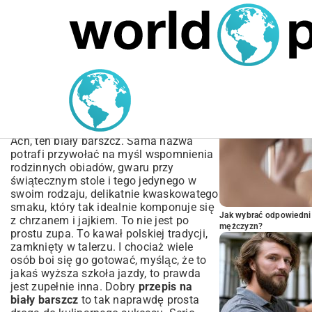
MARIUSZ ŁAMAGA
06.10.2025
SPORT
POPULARNE A
Przepis na biały barszcz –
tradycyjny, wielkanocny i
prosty
Ach, ten biały barszcz. Sama nazwa
potrafi przywołać na myśl wspomnienia
rodzinnych obiadów, gwaru przy
świątecznym stole i tego jedynego w
swoim rodzaju, delikatnie kwaskowatego
smaku, który tak idealnie komponuje się
Jak wybrać odpowiedni 
z chrzanem i jajkiem. To nie jest po
mężczyzn?
prostu zupa. To kawał polskiej tradycji,
zamknięty w talerzu. I chociaż wiele
osób boi się go gotować, myśląc, że to
jakaś wyższa szkoła jazdy, to prawda
jest zupełnie inna. Dobry
przepis na
biały barszcz
to tak naprawdę prosta