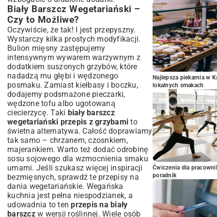
Biały Barszcz Wegetariański –
Czy to Możliwe?
Oczywiście, że tak! I jest przepyszny.
Wystarczy kilka prostych modyfikacji.
Bulion mięsny zastępujemy
intensywnym wywarem warzywnym z
dodatkiem suszonych grzybów, które
nadadzą mu głębi i wędzonego
Najlepsza piekarnia w 
posmaku. Zamiast kiełbasy i boczku,
lokalnych smakach
dodajemy podsmażone pieczarki,
wędzone tofu albo ugotowaną
ciecierzycę. Taki
biały barszcz
wegetariański przepis z grzybami
to
świetna alternatywa. Całość doprawiamy
tak samo – chrzanem, czosnkiem,
majerankiem. Warto też dodać odrobinę
sosu sojowego dla wzmocnienia smaku
umami. Jeśli szukasz więcej inspiracji
Ćwiczenia dla pracown
poradnik
bezmięsnych, sprawdź te
przepisy na
dania wegetariańskie
. Wegańska
kuchnia jest pełna niespodzianek, a
udowadnia to ten
przepis na biały
barszcz
w wersji roślinnej. Wiele osób