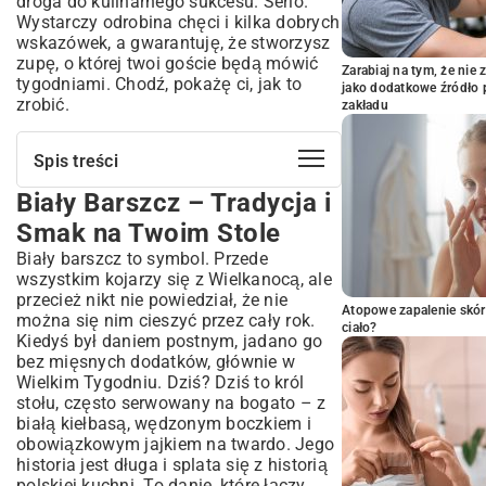
droga do kulinarnego sukcesu. Serio.
Wystarczy odrobina chęci i kilka dobrych
wskazówek, a gwarantuję, że stworzysz
zupę, o której twoi goście będą mówić
Zarabiaj na tym, że ni
tygodniami. Chodź, pokażę ci, jak to
jako dodatkowe źródło 
zrobić.
zakładu
Spis treści
Biały Barszcz – Tradycja i
Biały Barszcz – Tradycja i Smak na
Twoim Stole
Smak na Twoim Stole
Co To Jest Biały Barszcz i Czym Różni
Biały barszcz to symbol. Przede
się od Żurku?
wszystkim kojarzy się z Wielkanocą, ale
Klasyczny Przepis na Biały Barszcz Krok
przecież nikt nie powiedział, że nie
Atopowe zapalenie skór
po Kroku
można się nim cieszyć przez cały rok.
ciało?
Kiedyś był daniem postnym, jadano go
Niezbędne Składniki – Co Musisz Mieć w
Kuchni?
bez mięsnych dodatków, głównie w
Wielkim Tygodniu. Dziś? Dziś to król
Przygotowanie Zakwasu – Podstawa
stołu, często serwowany na bogato – z
Idealnego Smaku
białą kiełbasą, wędzonym boczkiem i
Jak Ugotować Perfekcyjny Biały Barszcz?
obowiązkowym jajkiem na twardo. Jego
Wariacje na Temat Białego Barszczu –
historia jest długa i splata się z historią
Odkryj Nowe Smaki
polskiej kuchni. To danie, które łączy