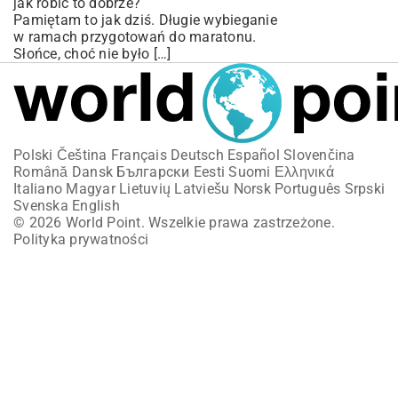
jak robić to dobrze?
Pamiętam to jak dziś. Długie wybieganie
w ramach przygotowań do maratonu.
Słońce, choć nie było […]
Polski
Čeština
Français
Deutsch
Español
Slovenčina
Română
Dansk
Български
Eesti
Suomi
Ελληνικά
Italiano
Magyar
Lietuvių
Latviešu
Norsk
Português
Srpski
Svenska
English
© 2026 World Point. Wszelkie prawa zastrzeżone.
Polityka prywatności