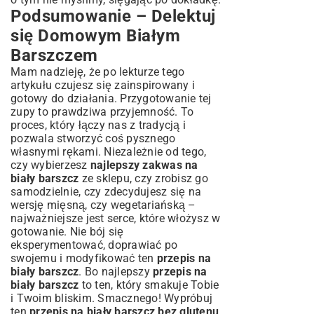
Podsumowanie – Delektuj
się Domowym Białym
Barszczem
Mam nadzieję, że po lekturze tego
artykułu czujesz się zainspirowany i
gotowy do działania. Przygotowanie tej
zupy to prawdziwa przyjemność. To
proces, który łączy nas z tradycją i
pozwala stworzyć coś pysznego
własnymi rękami. Niezależnie od tego,
czy wybierzesz
najlepszy zakwas na
biały barszcz
ze sklepu, czy zrobisz go
samodzielnie, czy zdecydujesz się na
wersję mięsną, czy wegetariańską –
najważniejsze jest serce, które włożysz w
gotowanie. Nie bój się
eksperymentować, doprawiać po
swojemu i modyfikować ten
przepis na
biały barszcz
. Bo najlepszy
przepis na
biały barszcz
to ten, który smakuje Tobie
i Twoim bliskim. Smacznego! Wypróbuj
ten
przepis na biały barszcz bez glutenu