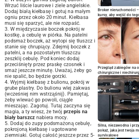
Wrzuć liście laurowe i ziele angielskie.
Broker nieruchomości – 
Dodaj białą kiełbasę i gotuj na małym
kursy, aby wejść do teg
ogniu przez około 20 minut. Kiełbasa
musi się sparzyć, ale nie rozpaść.
3. W międzyczasie boczek pokrój w
kostkę, a cebulę w piórka. Na patelni
podsmaż boczek, aż wytopi się tłuszcz i
stanie się chrupiący. Zdejmij boczek z
patelni, a na pozostałym tłuszczu
zeszklij cebulę. Pod koniec dodaj
przeciśnięty przez praskę czosnek i
Przegląd zabiegów na 
smaż jeszcze minutę. Uważaj, żeby go
chirurgiczne i niechirur
nie spalić, bo będzie gorzki.
4. Wyjmij kiełbasę z bulionu, pokrój w
grube plastry. Do bulionu wlej zakwas
(wcześniej nim wstrząśnij). Pamiętaj,
żeby wlewać go powoli, ciągle
mieszając. Zagotuj. Tutaj zaczyna się
magia, a ty wiesz, że twój
przepis na
biały barszcz
nabiera mocy.
5. Dodaj do zupy podsmażoną cebulę,
Silna, niezawodna i pr
pokrojoną kiełbasę i ugotowane
pokaż, jaka jest twoja 
ziemniaki. Gotuj całość jeszcze przez 5-
survivalowe