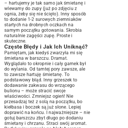
– hartujemy je tak samo jak śmietanę i
wlewamy do zupy (już po zdjęciu z
ognia, żeby się nie ścięło). Inny sposób
to dodanie 1-2 surowych ziemniaków
startych na drobnych oczkach na
samym początku gotowania. Skrobia
naturalnie zagęści zupę. Proste i
skuteczne.
Częste Błędy i Jak Ich Uniknąć?
Pamiętam, jak kiedyś zwarzyła mi się
śmietana w barszczu. Dramat.
Wyglądało to okropnie i cały garnek był
do wylania. Od tamtej pory zawsze, ale
to zawsze hartuję śmietanę. To
podstawowy błąd. Inny grzeszek to
dodawanie zakwasu do wrzącego
bulionu – może stracić swoje
właściwości. Zmniejsz ogień! Nie
przesadzaj też z solą na początku, bo
kiełbasa i boczek są już słone. Lepiej
doprawić na końcu. I najważniejsze – nie
gotuj barszczu zbyt długo po dodaniu
śmietany i chrzanu. Straci swój aromat.