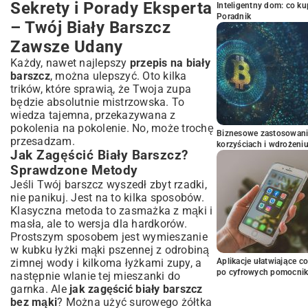
Sekrety i Porady Eksperta
Inteligentny dom: co k
Poradnik
– Twój Biały Barszcz
Zawsze Udany
Każdy, nawet najlepszy
przepis na biały
barszcz
, można ulepszyć. Oto kilka
trików, które sprawią, że Twoja zupa
będzie absolutnie mistrzowska. To
wiedza tajemna, przekazywana z
pokolenia na pokolenie. No, może trochę
Biznesowe zastosowani
przesadzam.
korzyściach i wdrożeni
Jak Zagęścić Biały Barszcz?
Sprawdzone Metody
Jeśli Twój barszcz wyszedł zbyt rzadki,
nie panikuj. Jest na to kilka sposobów.
Klasyczna metoda to zasmażka z mąki i
masła, ale to wersja dla hardkorów.
Prostszym sposobem jest wymieszanie
w kubku łyżki mąki pszennej z odrobiną
zimnej wody i kilkoma łyżkami zupy, a
Aplikacje ułatwiające c
po cyfrowych pomocni
następnie wlanie tej mieszanki do
garnka. Ale
jak zagęścić biały barszcz
bez mąki
? Można użyć surowego żółtka