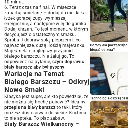
10 minut.
6. Teraz czas na finał. W miseczce
zahartuj śmietanę – dodaj do niej kilka
łyżek gorącej zupy, wymieszaj
energicznie, a następnie wlej do garnka.
Dodaj chrzan. To jest moment, w którym
decydujesz o ostatecznym smaku.
Spróbuj i dopraw solą, pieprzem i, co
najważniejsze, dużą ilością majeranku.
Porady dla początkując
biegać od zera?
Majeranek to najlepszy przyjaciel
białego barszczu. Nie żałuj go. To
odpowiedź na pytanie,
czym doprawić
biały barszcz aby był pyszny
.
Wariacje na Temat
Białego Barszczu – Odkryj
Nowe Smaki
Klasyka jest super, ale kto powiedział, że
Technologie oszczędzan
nie można się trochę pobawić? Idealny
przepis na biały barszcz
to taki, który
możesz dostosować do siebie. Kuchnia
to nie apteka. To plac zabaw.
Biały Barszcz Wielkanocny –