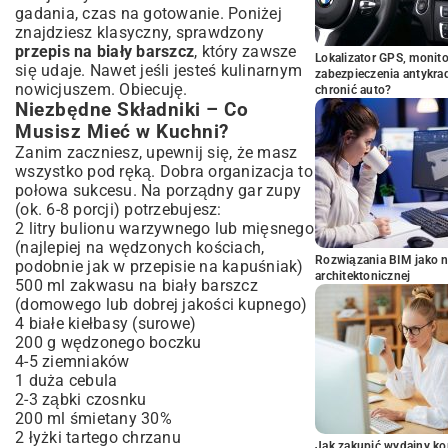
gadania, czas na gotowanie. Poniżej
znajdziesz klasyczny, sprawdzony
przepis na biały barszcz
, który zawsze
Lokalizator GPS, monito
się udaje. Nawet jeśli jesteś kulinarnym
zabezpieczenia antykra
nowicjuszem. Obiecuję.
chronić auto?
Niezbędne Składniki – Co
Musisz Mieć w Kuchni?
Zanim zaczniesz, upewnij się, że masz
wszystko pod ręką. Dobra organizacja to
połowa sukcesu. Na porządny gar zupy
(ok. 6-8 porcji) potrzebujesz:
2 litry bulionu warzywnego lub mięsnego
(najlepiej na wędzonych kościach,
Rozwiązania BIM jako n
podobnie jak w
przepisie na kapuśniak
)
architektonicznej
500 ml zakwasu na biały barszcz
(domowego lub dobrej jakości kupnego)
4 białe kiełbasy (surowe)
200 g wędzonego boczku
4-5 ziemniaków
1 duża cebula
2-3 ząbki czosnku
200 ml śmietany 30%
2 łyżki tartego chrzanu
Jak zakupić wydajny ko