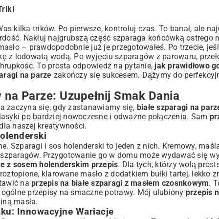
riki
 kilka trików. Po pierwsze, kontroluj czas. To banał, ale naj
ardość. Nakłuj najgrubszą część szparaga końcówką ostrego n
asło – prawdopodobnie już je przegotowałeś. Po trzecie, jeśl
ę z lodowatą wodą. Po wyjęciu szparagów z parowaru, przełóż
chrupkość. To prosta odpowiedź na pytanie,
jak prawidłowo g
paragi na parze
zakończy się sukcesem. Dążymy do perfekcyj
 na Parze: Uzupełnij Smak Dania
ia zaczyna się, gdy zastanawiamy się,
białe szparagi na par
 klasyki po bardziej nowoczesne i odważne połączenia. Sam
pr
 dla naszej kreatywności.
olenderski
e. Szparagi i sos holenderski to jeden z nich. Kremowy, maśla
ych szparagów. Przygotowanie go w domu może wydawać się w
ze z sosem holenderskim przepis
. Dla tych, którzy wolą pros
j roztopione, klarowane masło z dodatkiem bułki tartej, lekko 
stawić na
przepis na białe szparagi z masłem czosnkowym
. 
w ogólne
przepisy na smaczne potrawy
. Mój ulubiony
przepis n
biną masła.
aku: Innowacyjne Wariacje