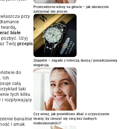
Przerzedzone włosy na głowie – jak skutecznie
zatrzymać ten proces
zwłaszcza przy
odłamanie
 twardą,
erać białe
ę pozbyć. Użyj
raz Twój
przepis
Zeppelin – zegarki z lotniczą duszą i ponadczasową
elegancją
ieństwie do
. Ich
psuje całą
rzykład taki
enie tych kilku
 i rozpływający
Czy wiesz, jak prawidłowo dbać o oczyszczanie
ześnie banalnie
twarzy, by cieszyć się cerą bez żadnych
niedoskonałości?
lność i smak