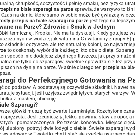
uralną chrupkość, soczystość i pełnię smaku, bez ryzyka utra
 Sukcesu
rzepis na białe szparagi na parze
sprawia, że warzywo to lśni 
wojej Kuchni
Czas na danie, które samo w sobie może być gwiazdą wiecz
wania?
rosty przepis na białe szparagi na parze
jest tego najlepszy
dealnej Konsystencji
wane na Parze? Zdrowie i Smak w Jednym
ij Smak Dania
bki termicznej. Kropka. Nie ma tu dyskusji. Kiedy gotujesz 
puszczalnych w wodzie, jak witamina C i witaminy z grupy B) 
o składniki odżywcze, ale też naturalny kolor i, co najważnie
 Wariacje
rze
to doskonały wybór dla każdego, kto dba o dietę. Szparag
czego Warto Je Jeść?
ten sposób, nie dodajesz zbędnego tłuszczu, jak przy smażeni
alna nie tylko do szparagów, świetnie sprawdza się też przy
episach na dynię na parze
. Właśnie dlatego ten
przepis na bia
 na Parze
epsze.
m Smakiem Białych Szparagów
aragi do Perfekcyjnego Gotowania na P
 od podstaw. A podstawą są oczywiście składniki. Nawet na
uratuje sytuacji, jeśli użyjesz zwiędniętych, starych warzyw. W
bułka z masłem, obiecuję.
ałe Szparagi?
rwsze, główki muszą być zwarte i zamknięte. Rozchylone ozna
a i sprężysta. Jeśli zegniesz ją lekko, powinna stawiać opór, 
tych i pomarszczonych. Po trzecie, końcówka. Miejsce cięc
 mój ulubiony: potrzyj dwie łodygi o siebie. Świeże szparagi wy
y wylądować w Twojej kuchni i stać się częścią pysznego dani