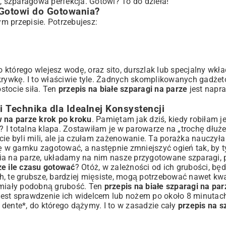
 szparagowa perfekcja. Gotowi? To do dzieła!
 Gotowi do Gotowania?
ym przepisie. Potrzebujesz:
do którego wlejesz wodę, oraz sito, durszlak lub specjalny wk
ykrywkę. I to właściwie tyle. Żadnych skomplikowanych gadże
stocie siła. Ten
przepis na białe szparagi na parze
jest napr
 Technika dla Idealnej Konsystencji
 na parze krok po kroku
. Pamiętam jak dziś, kiedy robiłam j
I totalna klapa. Zostawiłam je w parowarze na „trochę dłużej
 byli mili, ale ja czułam zażenowanie. Ta porażka nauczyła
ę w garnku zagotować, a następnie zmniejszyć ogień tak, by ty
nia na parze, układamy na nim nasze przygotowane szparagi,
ze ile czasu gotować
? Otóż, w zależności od ich grubości, będ
h, te grubsze, bardziej mięsiste, mogą potrzebować nawet kw
 miały podobną grubość. Ten
przepis na białe szparagi na par
jest sprawdzenie ich widelcem lub nożem po około 8 minutac
l dente*, do którego dążymy. I to w zasadzie cały
przepis na s