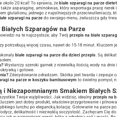
 około 20 kcal! To sprawia, że
białe szparagi na parze diete
ją także asparaginę, aminokwas, który wspomaga pracę nerek
glutationu, jednego z najsilniejszych przeciwutleniaczy, kt
iałe szparagi na parze
do swojego menu, zwłaszcza gdy trw
 Białych Szparagów na Parze
powiedzi na te najczęstsze, aby Twój
przepis na białe szparag
y potrzebują więcej czasu, nawet do 15-18 minut. Kluczem j
oskonały
białe szparagi na parze dla dzieci przepis
. Są delika
asłem.
u?
Wystarczy szeroki garnek z niewielką ilością wody na dnie
 pokrywką i gotowe.
ania?
Zdecydowanie odradzam. Skórka jest twarda i zepsuje ca
paragi na parze w koszyku bambusowym
to świetny pomysł, n
tą i Niezapomnianym Smakiem Białych 
zystkie Twoje wątpliwości. Jak widzisz, idealny
przepis na b
Kluczem jest dobry produkt, właściwe przygotowanie i pilnow
szybkiego lunchu po elegancką kolację. Gotowanie na parze 
słodycz, delikatność i niezwykłą soczystość. Zachęcam Cię do
 ich w najprostszej wersji, tylko z odrobiną soli i masła. B