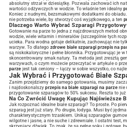
absolutny strzał w dziesiątkę. Pozwala zachować ich nat
Czyszczenie i Obieranie Szparagów Krok po Kroku – Klucz do
wartości odżywczych w wodzie. To właśnie ten idealny
p
Przepis na Białe Szparagi na Parze: Klasyka Smaku w T
Koniec z nudnymi, bezsmakowymi dodatkami do obiadu. 
Niezbędne Składniki i Akcesoria Kuchenne – Gotowi do Goto
nie potrzeba wiele, by stworzyć coś wyjątkowego, a ten
p
Metoda Gotowania na Parze: Optymalny Czas i Technika dla I
Dlaczego Warto Wybrać Szparagi Przygotowy
Dodatki i Sosy do Białych Szparagów na Parze: Uzupełn
Gotowanie na parze to jedna z najzdrowszych metod obró
wodzie, wiele witamin i minerałów (szczególnie tych roz
Klasyczne Połączenia Smaków: Masło i Sos Holenderski
ucieka. Para wodna gotuje delikatnie, zachowując nie tylk
Lekkie i Świeże Pomysły na Uzupełnienie Smaku: Innowacyjne
warzyw. To dlatego
zdrowe białe szparagi przepis na pa
Wartości Odżywcze i Zdrowotne Aspekty Szparagów: Dla
są niskokaloryczne i pełne błonnika. Przygotowując je w 
Szparagi w Zdrowej Diecie – Korzyści dla Twojego Organizmu
skoncentrowany smak natury. Ta metoda jest zresztą geni
warzywach, o czym możecie przeczytać w artykule o
prz
Często Zadawane Pytania Dotyczące Białych Szparagów
parze
jest tak ceniony – łączy w sobie wszystko, co najl
Podsumowanie: Delektuj Się Prostotą i Niezapomniany
Jak Wybrać i Przygotować Białe Szp
Zanim przejdziemy do samego gotowania, musimy zacząć
i najdoskonalszy
przepis na białe szparagi na parze
nie 
przygotowanie szparagów to 50% sukcesu. Reszta to już 
Na Co Zwrócić Uwagę Kupując Najświeższe Bi
Jak rozpoznać idealne białe szparagi? To proste. Po pie
szparag jest już stary. Po drugie, łodyga. Musi być jędrn
charakterystycznym trzaskiem. Unikaj szparagów gumowa
wilgotne i jasne, a nie suche i zdrewniałe. I ostatni test,
skrzypiący dźwięk. To znak, że są pełne soku i gotowe, b