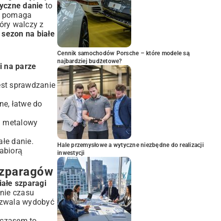
tyczne danie
to
 i pomaga
óry walczy z
a
sezon na białe
Cennik samochodów Porsche – które modele są
najbardziej budżetowe?
i na parze
est sprawdzanie
tne, łatwe do
 i metalowy
łe danie.
Hale przemysłowe a wytyczne niezbędne do realizacji
abiorą
inwestycji
Szparagów
iałe szparagi
anie czasu
pozwala wydobyć
o czasem to