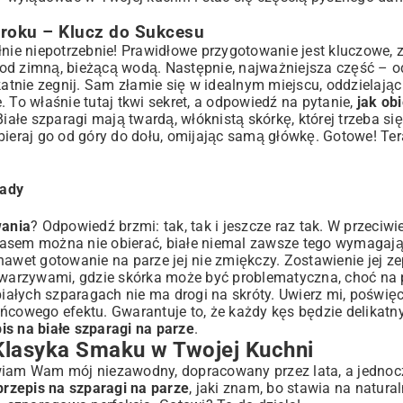
Kroku – Klucz do Sukcesu
łnie niepotrzebnie! Prawidłowe przygotowanie jest kluczowe, 
pod zimną, bieżącą wodą. Następnie, najważniejsza część – 
katnie zegnij. Sam złamie się w idealnym miejscu, oddzielając
e. To właśnie tutaj tkwi sekret, a odpowiedź na pytanie,
jak obi
 Białe szparagi mają twardą, włóknistą skórkę, której trzeba si
obieraj go od góry do dołu, omijając samą główkę. Gotowe! Te
rady
wania
? Odpowiedź brzmi: tak, tak i jeszcze raz tak. W przeciw
 czasem można nie obierać, białe niemal zawsze tego wymagają
nawet gotowanie na parze jej nie zmiękczy. Zostawienie jej ze
i warzywami, gdzie skórka może być problematyczna, choć na p
iałych szparagach nie ma drogi na skróty. Uwierz mi, poświęc
ńcowego efektu. Gwarantuje to, że każdy kęs będzie delikatny
is na białe szparagi na parze
.
 Klasyka Smaku w Twojej Kuchni
awiam Wam mój niezawodny, dopracowany przez lata, a jednoc
przepis na szparagi na parze
, jaki znam, bo stawia na natura