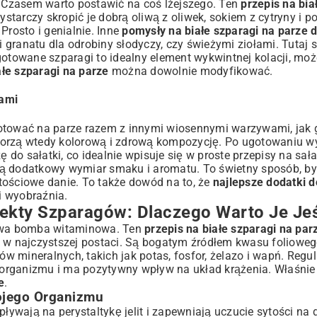
 Czasem warto postawić na coś lżejszego. Ten
przepis na bia
tarczy skropić je dobrą oliwą z oliwek, sokiem z cytryny i 
rosto i genialnie. Inne
pomysły na białe szparagi na parze 
granatu dla odrobiny słodyczy, czy świeżymi ziołami. Tutaj 
gotowane szparagi to idealny element wykwintnej kolacji, mo
ałe szparagi na parze
można dowolnie modyfikować.
łami
gotować na parze razem z innymi wiosennymi warzywami, jak 
worzą wtedy kolorową i zdrową kompozycję. Po ugotowaniu w
do sałatki, co idealnie wpisuje się w
proste przepisy na sała
ają dodatkowy wymiar smaku i aromatu. To świetny sposób, 
ościowe danie. To także dowód na to, że
najlepsze dodatki d
i wyobraźnia.
ekty Szparagów: Dlaczego Warto Je Je
ziwa bomba witaminowa. Ten
przepis na białe szparagi na par
 najczystszej postaci. Są bogatym źródłem kwasu foliowego
ów mineralnych, takich jak potas, fosfor, żelazo i wapń. Regu
organizmu i ma pozytywny wpływ na układ krążenia. Właśnie
e
.
wojego Organizmu
ływają na perystaltykę jelit i zapewniają uczucie sytości na 