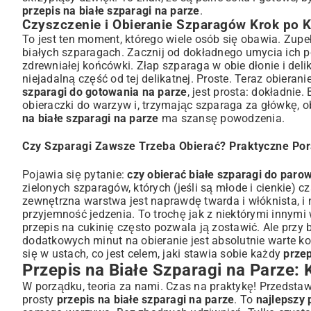
przepis na białe szparagi na parze
.
Czyszczenie i Obieranie Szparagów Krok po 
To jest ten moment, którego wiele osób się obawia. Zupe
białych szparagach. Zacznij od dokładnego umycia ich 
zdrewniałej końcówki. Złap szparaga w obie dłonie i deli
niejadalną część od tej delikatnej. Proste. Teraz obierani
szparagi do gotowania na parze
, jest prosta: dokładnie.
obieraczki do warzyw i, trzymając szparaga za główkę, 
na białe szparagi na parze
ma szansę powodzenia.
Czy Szparagi Zawsze Trzeba Obierać? Praktyczne Po
Pojawia się pytanie:
czy obierać białe szparagi do paro
zielonych szparagów, których (jeśli są młode i cienkie)
zewnętrzna warstwa jest naprawdę twarda i włóknista, i 
przyjemność jedzenia. To trochę jak z niektórymi innym
przepis na cukinię
często pozwala ją zostawić. Ale przy b
dodatkowych minut na obieranie jest absolutnie warte ko
się w ustach, co jest celem, jaki stawia sobie każdy
przep
Przepis na Białe Szparagi na Parze:
W porządku, teoria za nami. Czas na praktykę! Przedst
prosty
przepis na białe szparagi na parze
. To
najlepszy 