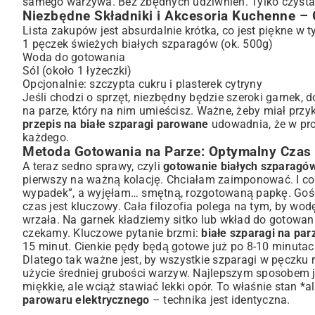
samego warzywa. Bez zbędnych udziwnień. Tylko czysta,
Niezbędne Składniki i Akcesoria Kuchenne –
Lista zakupów jest absurdalnie krótka, co jest piękne w t
1 pęczek świeżych białych szparagów (ok. 500g)
Woda do gotowania
Sól (około 1 łyżeczki)
Opcjonalnie: szczypta cukru i plasterek cytryny
Jeśli chodzi o sprzęt, niezbędny będzie szeroki garnek, 
na parze, który na nim umieścisz. Ważne, żeby miał prz
przepis na białe szparagi parowane
udowadnia, że w pro
każdego.
Metoda Gotowania na Parze: Optymalny Czas i
A teraz sedno sprawy, czyli
gotowanie białych szparagów
pierwszy na ważną kolację. Chciałam zaimponować. I co? 
wypadek”, a wyjęłam… smętną, rozgotowaną papkę. Goście
czas jest kluczowy. Cała filozofia polega na tym, by wod
wrzała. Na garnek kładziemy sitko lub wkład do gotowa
czekamy. Kluczowe pytanie brzmi:
białe szparagi na par
15 minut. Cienkie pędy będą gotowe już po 8-10 minutac
Dlatego tak ważne jest, by wszystkie szparagi w pęczku
użycie średniej grubości warzyw. Najlepszym sposobem 
miękkie, ale wciąż stawiać lekki opór. To właśnie stan *a
parowaru elektrycznego
– technika jest identyczna.