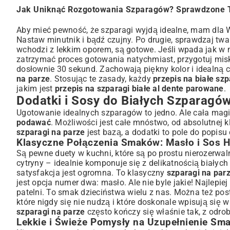
Jak Uniknąć Rozgotowania Szparagów? Sprawdzone T
Aby mieć pewność, że szparagi wyjdą idealne, mam dla Was
Nastaw minutnik i bądź czujny. Po drugie, sprawdzaj tw
wchodzi z lekkim oporem, są gotowe. Jeśli wpada jak w m
zatrzymać proces gotowania natychmiast, przygotuj misk
dosłownie 30 sekund. Zachowają piękny kolor i idealną 
na parze
. Stosując te zasady, każdy
przepis na białe sz
jakim jest
przepis na szparagi białe al dente parowane
.
Dodatki i Sosy do Białych Szparagów
Ugotowanie idealnych szparagów to jedno. Ale cała mag
podawać
. Możliwości jest całe mnóstwo, od absolutnej
szparagi na parze
jest bazą, a dodatki to pole do popisu
Klasyczne Połączenia Smaków: Masło i Sos H
Są pewne duety w kuchni, które są po prostu nierozerwaln
cytryny – idealnie komponuje się z delikatnością biał
satysfakcja jest ogromna. To klasyczny
szparagi na par
jest opcja numer dwa: masło. Ale nie byle jakie! Najlepie
patelni. To smak dzieciństwa wielu z nas. Można też po
które nigdy się nie nudzą i które doskonale wpisują się 
szparagi na parze
często kończy się właśnie tak, z odro
Lekkie i Świeże Pomysły na Uzupełnienie Sm