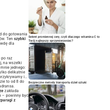
ład do gotowania
Sekret promiennej cery, czyli dlaczego witamina C to
tów. Ten
szybki
Twój najlepszy sprzymierzeniec?
awdę dla
e po raz
, na wszelki
 mnie jednego:
lko delikatnie
 przykrywamy i…
zie to od 8 do
Bezpieczne metody transportu dzieł sztuki
adransa.
ze
zakłada
h – powinny być
zparagi z