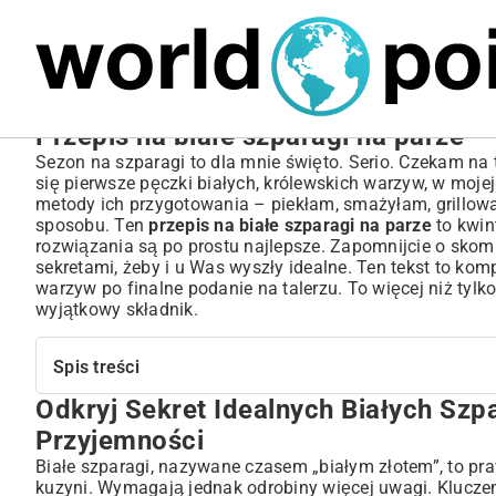
MARIUSZ ŁAMAGA
05.10.2025
SPORT
Przepis na białe szparagi na parze –
Sezon na szparagi to dla mnie święto. Serio. Czekam na t
się pierwsze pęczki białych, królewskich warzyw, w moje
metody ich przygotowania – piekłam, smażyłam, grillow
sposobu. Ten
przepis na białe szparagi na parze
to kwin
rozwiązania są po prostu najlepsze. Zapomnijcie o skom
sekretami, żeby i u Was wyszły idealne. Ten tekst to kom
warzyw po finalne podanie na talerzu. To więcej niż tylko
wyjątkowy składnik.
Spis treści
Odkryj Sekret Idealnych Białych Szp
Odkryj Sekret Idealnych Białych Szparagów na Parze – W
Dlaczego Warto Wybrać Szparagi Przygotowywane na Parze?
Przyjemności
Jak Wybrać i Przygotować Białe Szparagi do Perfekcyjn
Białe szparagi, nazywane czasem „białym złotem”, to praw
Na Co Zwrócić Uwagę Kupując Najświeższe Białe Szparagi?
kuzyni. Wymagają jednak odrobiny więcej uwagi. Kluczem