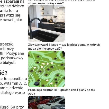
łe szparagi na
stosunkowo niskiej cenie?
posypać świeżo
dania
to na
sprawdzi się
że nawet jako
groszek
Zlewozmywaki Blanco – czy istnieją domy, w których
ystarczy
mogą się nie sprawdzić?
tki
. Posypane
by podstawowy
o białych
ść?
ze
to sposób na
, witamin A, C,
larne jedzenie
Produkcja elektroniki – główne cele i plany na rok
 dlatego warto
2026
długo. Są przy