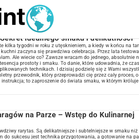
 Sekret idealnego smaku i delikatności
e kilka tygodni w roku z utęsknieniem, a kiedy w końcu na ta
j kuchni zaczyna się prawdziwa celebracja. Przez lata testow
ałam. Ale wiecie co? Zawsze wracam do jednego, absolutnie
tesencja prostoty i smaku. To danie, które udowadnia, że cza
plikowanych technikach. I dzisiaj podzielę się z Wami wszys
pletny przewodnik, który przeprowadzi cię przez cały proces, 
 instrukcja; to zaproszenie do świata smaku, w którym króluje
aragów na Parze – Wstęp do Kulinarnej
stęp do Kulinarnej Przyjemności
 Zdrowie i Smak w Jednym
ego Gotowania na Parze?
dziwy rarytas. Są delikatniejsze i subtelniejsze w smaku niż 
 do sukcesu jest technika przygotowania, a gotowanie na pa