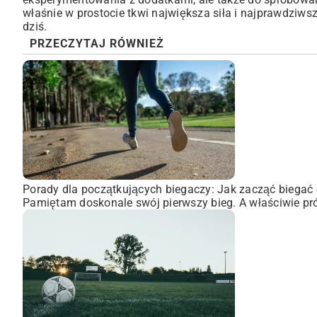
właśnie w prostocie tkwi największa siła i najprawdzi
dziś.
PRZECZYTAJ RÓWNIEŻ
Porady dla początkujących biegaczy: Jak zacząć biegać 
Pamiętam doskonale swój pierwszy bieg. A właściwie pró