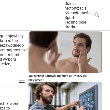
Biznes
Motoryzacja
Nieruchomości
Sport
Technologie
POPULARNE ARTYKUŁY
Uroda
rgu pojawiają
ałam różne
 niezawodnego
sem najprostsze
tkimi moimi
od wyboru
 jeden,
Jak wybrać odpowiedni krem do twarzy dla
mężczyzn?
ich zieloni
rze to