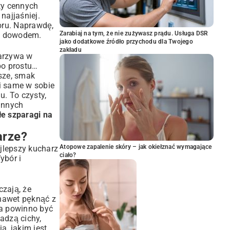
ty cennych
najjaśniej.
oru. Naprawdę,
Zarabiaj na tym, że nie zużywasz prądu. Usługa DSR
m dowodem.
jako dodatkowe źródło przychodu dla Twojego
zakładu
warzywa w
po prostu…
jsze, smak
i same w sobie
u. To czysty,
 innych
łe szparagi na
arze?
Atopowe zapalenie skóry – jak okiełznać wymagające
jlepszy kucharz
ciało?
ybór i
czają, że
a nawet pęknąć z
ia powinno być
dadzą cichy,
a, jakim jest