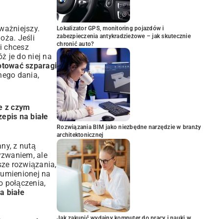
ważniejszy.
Lokalizator GPS, monitoring pojazdów i
zabezpieczenia antykradzieżowe – jak skutecznie
oża. Jeśli
chronić auto?
i chcesz
 je do niej na
otować szparagi
nego dania,
ze z czym
zepis na białe
Rozwiązania BIM jako niezbędne narzędzie w branży
architektonicznej
ny, z nutą
yzwaniem, ale
tsze rozwiązania,
zrumienionej na
To połączenia,
a białe
Jak zakupić wydajny komputer do pracy i nauki w