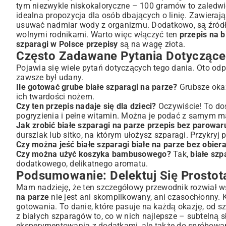
tym niezwykle niskokaloryczne – 100 gramów to zaledwie
idealna propozycja dla osób dbających o linię. Zawiera
usuwać nadmiar wody z organizmu. Dodatkowo, są źródłem 
wolnymi rodnikami. Warto więc włączyć ten
przepis na b
szparagi w Polsce przepisy
są na wagę złota.
Często Zadawane Pytania Dotyczące
Pojawia się wiele pytań dotyczących tego dania. Oto od
zawsze był udany.
Ile gotować grube białe szparagi na parze?
Grubsze okaz
ich twardości nożem.
Czy ten przepis nadaje się dla dzieci?
Oczywiście! To d
pogryzienia i pełne witamin. Można je podać z samym m
Jak zrobić białe szparagi na parze przepis bez parowar
durszlak lub sitko, na którym ułożysz szparagi. Przykryj
Czy można jeść białe szparagi białe na parze bez obier
Czy można użyć koszyka bambusowego?
Tak,
białe sz
dodatkowego, delikatnego aromatu.
Podsumowanie: Delektuj Się Prosto
Mam nadzieję, że ten szczegółowy przewodnik rozwiał ws
na parze
nie jest ani skomplikowany, ani czasochłonny. 
gotowania. To danie, które pasuje na każdą okazję, od 
z białych szparagów to, co w nich najlepsze – subtelną 
eksperymentowania z dodatkami, ale także do spróbowania