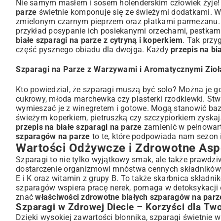
Nie samym masłem i sosem holenderskim człowiek żyje!
parze
świetnie komponuje się ze świeżymi dodatkami. Wys
zmielonym czarnym pieprzem oraz płatkami parmezanu. P
przykład posypanie ich posiekanymi orzechami, pestkami 
białe szparagi na parze z cytryną i koperkiem
. Tak przy
część
pysznego obiadu dla dwojga
. Każdy
przepis na bi
Szparagi na Parze z Warzywami i Aromatycznymi Zio
Kto powiedział, że szparagi muszą być solo? Można je 
cukrowy, młoda marchewka czy plasterki rzodkiewki. St
wymieszać je z winegretem i gotowe. Mogą stanowić bazę 
świeżym koperkiem, pietruszką czy szczypiorkiem zysk
przepis na białe szparagi na parze
zamienić w pełnowart
szparagów na parze
to te, które podpowiada nam sezon 
Wartości Odżywcze i Zdrowotne Asp
Szparagi to nie tylko wyjątkowy smak, ale także prawd
dostarczenie organizmowi mnóstwa cennych składników w
E i K oraz witamin z grupy B. To także skarbnica składnik
szparagów wspiera pracę nerek, pomaga w detoksykacji 
znać
właściwości zdrowotne białych szparagów na parz
Szparagi w Zdrowej Diecie – Korzyści dla T
Dzięki wysokiej zawartości błonnika, szparagi świetnie wp