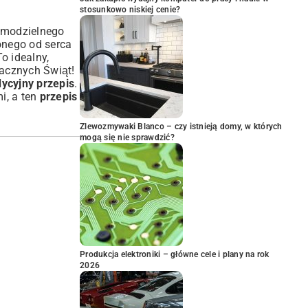
stosunkowo niskiej cenie?
amodzielnego
onego od serca
o idealny,
macznych Świąt!
dycyjny przepis
.
i, a ten
przepis
Zlewozmywaki Blanco – czy istnieją domy, w których
mogą się nie sprawdzić?
Produkcja elektroniki – główne cele i plany na rok
2026