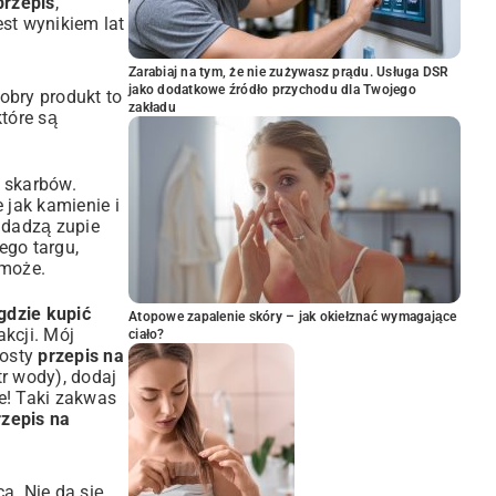
przepis
,
est wynikiem lat
Zarabiaj na tym, że nie zużywasz prądu. Usługa DSR
jako dodatkowe źródło przychodu dla Twojego
obry produkt to
zakładu
które są
 skarbów.
 jak kamienie i
ddadzą zupie
ego targu,
może.
gdzie kupić
Atopowe zapalenie skóry – jak okiełznać wymagające
akcji. Mój
ciało?
rosty
przepis na
tr wody), dodaj
we! Taki zakwas
rzepis na
a. Nie da się