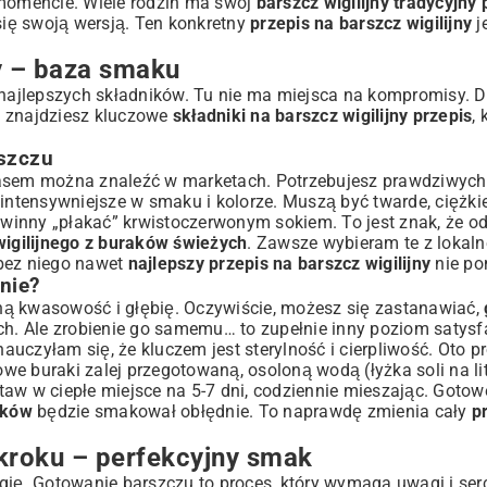
 momencie. Wiele rodzin ma swój
barszcz wigilijny tradycyjny 
się swoją wersją. Ten konkretny
przepis na barszcz wigilijny
j
ny – baza smaku
ajlepszych składników. Tu nie ma miejsca na kompromisy. D
ej znajdziesz kluczowe
składniki na barszcz wigilijny przepis
, 
sne połączenia
szczu
zasem można znaleźć w marketach. Potrzebujesz prawdziwych
intensywniejsze w smaku i kolorze. Muszą być twarde, ciężkie
powinny „płakać” krwistoczerwonym sokiem. To jest znak, że o
był zawsze udany
wigilijnego z buraków świeżych
. Zawsze wybieram te z lokaln
 bez niego nawet
najlepszy przepis na barszcz wigilijny
nie po
nie?
ną kwasowość i głębię. Oczywiście, możesz się zastanawiać,
ych. Ale zrobienie go samemu… to zupełnie inny poziom satysf
uczyłam się, że kluczem jest sterylność i cierpliwość. Oto p
owe buraki zalej przegotowaną, osoloną wodą (łyżka soli na li
dstaw w ciepłe miejsce na 5-7 dni, codziennie mieszając. Goto
aków
będzie smakował obłędnie. To naprawdę zmienia cały
p
 kroku – perfekcyjny smak
ę. Gotowanie barszczu to proces, który wymaga uwagi i serc