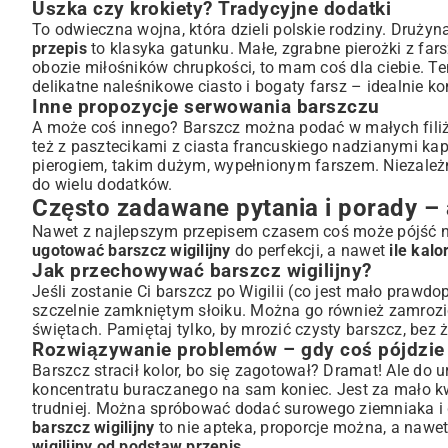
Uszka czy krokiety? Tradycyjne dodatki
To odwieczna wojna, która dzieli polskie rodziny. Druży
przepis
to klasyka gatunku. Małe, zgrabne pierożki z far
obozie miłośników chrupkości, to mam coś dla ciebie. T
delikatne naleśnikowe ciasto i bogaty farsz – idealnie
Inne propozycje serwowania barszczu
A może coś innego? Barszcz można podać w małych filiża
też z pasztecikami z ciasta francuskiego nadzianymi ka
pierogiem, takim dużym, wypełnionym farszem. Niezależ
do wielu dodatków.
Często zadawane pytania i porady –
Nawet z najlepszym przepisem czasem coś może pójść nie 
ugotować barszcz wigilijny
do perfekcji, a nawet
ile kalo
Jak przechowywać barszcz wigilijny?
Jeśli zostanie Ci barszcz po Wigilii (co jest mało pra
szczelnie zamkniętym słoiku. Można go również zamrozić
świętach. Pamiętaj tylko, by mrozić czysty barszcz, bez
Rozwiązywanie problemów – gdy coś pójdzie 
Barszcz stracił kolor, bo się zagotował? Dramat! Ale do
koncentratu buraczanego na sam koniec. Jest za mało kwaś
trudniej. Można spróbować dodać surowego ziemniaka i g
barszcz wigilijny
to nie apteka, proporcje można, a nawe
wigilijny od podstaw przepis
.