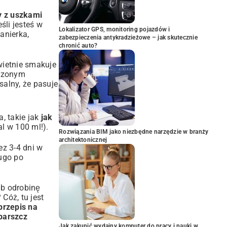
ny z uszkami
śli jesteś w
Lokalizator GPS, monitoring pojazdów i
anierka,
zabezpieczenia antykradzieżowe – jak skutecznie
chronić auto?
wietnie smakuje
eczonym
salny, że pasuje
, takie jak
jak
al w 100 ml!).
Rozwiązania BIM jako niezbędne narzędzie w branży
architektonicznej
ez 3-4 dni w
ugo po
ub odrobinę
Cóż, tu jest
przepis na
barszcz
Jak zakupić wydajny komputer do pracy i nauki w