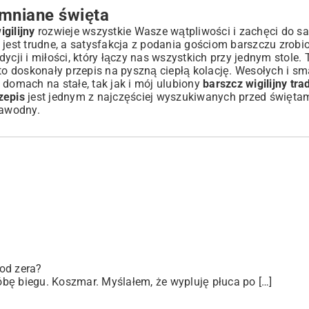
mniane święta
gilijny
rozwieje wszystkie Wasze wątpliwości i zachęci do s
 jest trudne, a satysfakcja z podania gościom barszczu zrobi
cji i miłości, który łączy nas wszystkich przy jednym stole. T
 to doskonały
przepis na pyszną ciepłą kolację
. Wesołych i s
domach na stałe, tak jak i mój ulubiony
barszcz wigilijny tra
zepis
jest jednym z najczęściej wyszukiwanych przed świętam
zawodny.
od zera?
bę biegu. Koszmar. Myślałem, że wypluję płuca po […]