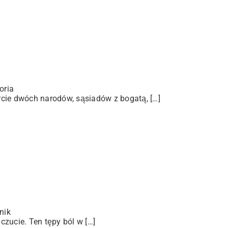
oria
arcie dwóch narodów, sąsiadów z bogatą, […]
nik
zucie. Ten tępy ból w […]