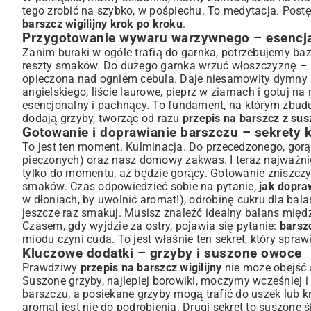
tego zrobić na szybko, w pośpiechu. To medytacja. Postęp
barszcz wigilijny krok po kroku
.
Przygotowanie wywaru warzywnego – esencj
Zanim buraki w ogóle trafią do garnka, potrzebujemy b
reszty smaków. Do dużego garnka wrzuć włoszczyznę – mar
opieczona nad ogniem cebula. Daje niesamowity dymny ar
angielskiego, liście laurowe, pieprz w ziarnach i gotuj 
esencjonalny i pachnący. To fundament, na którym zbu
dodają grzyby, tworząc od razu
przepis na barszcz z su
Gotowanie i doprawianie barszczu – sekrety 
To jest ten moment. Kulminacja. Do przecedzonego, go
pieczonych) oraz nasz domowy zakwas. I teraz najważni
tylko do momentu, aż będzie gorący. Gotowanie zniszczy j
smaków. Czas odpowiedzieć sobie na pytanie,
jak dopraw
w dłoniach, by uwolnić aromat!), odrobinę cukru dla bala
jeszcze raz smakuj. Musisz znaleźć idealny balans mię
Czasem, gdy wyjdzie za ostry, pojawia się pytanie:
barszc
miodu czyni cuda. To jest właśnie ten sekret, który spraw
Kluczowe dodatki – grzyby i suszone owoce
Prawdziwy
przepis na barszcz wigilijny
nie może obejść 
Suszone grzyby, najlepiej borowiki, moczymy wcześniej
barszczu, a posiekane grzyby mogą trafić do uszek lub 
aromat jest nie do podrobienia. Drugi sekret to suszone 