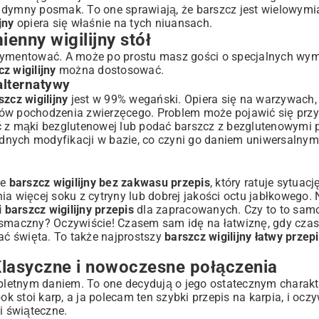
 dymny posmak. To one sprawiają, że barszcz jest wielowymi
jny
opiera się właśnie na tych niuansach.
enny wigilijny stół
perymentować. A może po prostu masz gości o specjalnych w
z wigilijny
można dostosować.
alternatywy
szcz wigilijny
jest w 99% wegański. Opiera się na warzywach,
ków pochodzenia zwierzęcego. Problem może pojawić się przy
ć z mąki bezglutenowej lub podać barszcz z bezglutenowymi 
nych modyfikacji w bazie, co czyni go daniem uniwersalnym.
je
barszcz wigilijny bez zakwasu przepis
, który ratuje sytuacj
więcej soku z cytryny lub dobrej jakości octu jabłkowego. 
 barszcz wigilijny przepis
dla zapracowanych. Czy to to samo
st smaczny? Oczywiście! Czasem sam idę na łatwiznę, gdy czas
ać święta. To także najprostszy
barszcz wigilijny łatwy przep
Klasyczne i nowoczesne połączenia
ompletnym daniem. To one decydują o jego ostatecznym charakt
bok stoi karp, a ja polecam ten
szybki przepis na karpia
, i ocz
ki świąteczne
.