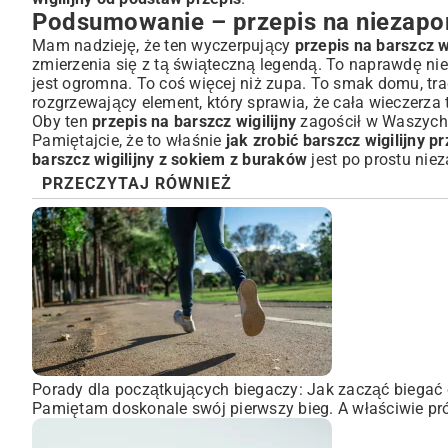
Podsumowanie – przepis na niezapo
Mam nadzieję, że ten wyczerpujący
przepis na barszcz wi
zmierzenia się z tą świąteczną legendą. To naprawdę nie
jest ogromna. To coś więcej niż zupa. To smak domu, trady
rozgrzewający element, który sprawia, że cała wieczerza
Oby ten
przepis na barszcz wigilijny
zagościł w Waszych 
Pamiętajcie, że to właśnie
jak zrobić barszcz wigilijny pr
barszcz wigilijny z sokiem z buraków
jest po prostu nie
PRZECZYTAJ RÓWNIEŻ
Porady dla początkujących biegaczy: Jak zacząć biegać 
Pamiętam doskonale swój pierwszy bieg. A właściwie pró