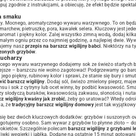
uj zgodnie z instrukcjami, a obiecuję, że efekt będzie spekta
a smaku
azy. Mocnego, aromatycznego wywaru warzywnego. To on będz
chew, pietruszkę, pora, kawałek selera. Kluczowy jest jeden
omat i piękny kolor. Zalej wszystko zimną wodą, dodaj kilka 
na małym ogniu przez co najmniej godzinę, a najlepiej dwie. W
dujemy nasz
przepis na barszcz wigilijny babci
. Niektórzy na t
szonych grzybów
.
kucharzy
rącego wywaru warzywnego dodajemy sok ze świeżo startych 
ejsze – barszczu nie wolno zagotować! Podgrzewamy go bardz
ego piękny, rubinowy kolor i sprawi, że stanie się bury i smut
ić barszcz wigilijny
. Dodaj sól, świeżo zmielony pieprz, maje
nsu i sok z cytryny lub ocet winny, by podbić kwasowość. Sma
dzy słodyczą buraków, kwasowością zakwasu, słonością i nut
z wigilijny kwaśny jak zrobić
, żeby go uratować? Wtedy odro
ia, że
tradycyjny barszcz wigilijny domowy
jest tak wyjątkowy
się bez dwóch kluczowych dodatków: grzybów i suszonych 
 i gotujemy osobno. Sam wywar z grzybów to płynne złoto – 
krokietów. Szczególnie polecam
barszcz wigilijny z grzybami 
śliwki węgierki i jabłka. Dodane na ostatnie 15 minut gotowan