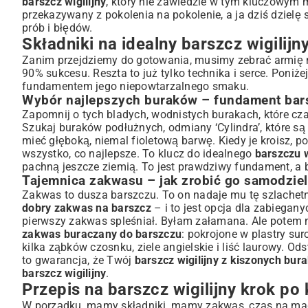
barszcz wigilijny
, który nie zawiedzie w tym kluczowym
przekazywany z pokolenia na pokolenie, a ja dziś dzielę 
Gotowanie i doprawianie barszczu – sekrety kucharzy
prób i błędów.
Kluczowe dodatki – grzyby i suszone owoce
Składniki na idealny barszcz wigilij
Wariacje barszczu – pomysły na odmienny wigilijny stół
Zanim przejdziemy do gotowania, musimy zebrać armię n
Barszcz wigilijny wegański i bezglutenowy – alternatywy
90% sukcesu. Reszta to już tylko technika i serce. Poniż
Barszcz bez zakwasu – szybka wersja
fundamentem jego niepowtarzalnego smaku.
Z czym podawać barszcz wigilijny? Klasyczne i nowocze
Wybór najlepszych buraków – fundament bar
Uszka czy krokiety? Tradycyjne dodatki
Zapomnij o tych bladych, wodnistych burakach, które c
Szukaj buraków podłużnych, odmiany ‘Cylindra’, które są 
Inne propozycje serwowania barszczu
mieć głęboką, niemal fioletową barwę. Kiedy je kroisz, 
Często zadawane pytania i porady – aby Twój barszcz 
wszystko, co najlepsze. To klucz do idealnego
barszczu 
Jak przechowywać barszcz wigilijny?
pachną jeszcze ziemią. To jest prawdziwy fundament, a
Rozwiązywanie problemów – gdy coś pójdzie nie tak
Tajemnica zakwasu – jak zrobić go samodziel
Podsumowanie – przepis na niezapomniane święta
Zakwas to dusza barszczu. To on nadaje mu tę szlachet
dobry zakwas na barszcz
– i to jest opcja dla zabiegan
pierwszy zakwas spleśniał. Byłam załamana. Ale potem na
zakwas buraczany do barszczu
: pokrojone w plastry sur
kilka ząbków czosnku, ziele angielskie i liść laurowy. O
to gwarancja, że Twój
barszcz wigilijny z kiszonych bur
barszcz wigilijny
.
Przepis na barszcz wigilijny krok po
W porządku, mamy składniki, mamy zakwas, czas na magi