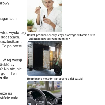
arowy i
ymaganiach
 więc wystarczy
Sekret promiennej cery, czyli dlaczego witamina C to
 dodatkach.
Twój najlepszy sprzymierzeniec?
pasztecikami.
 To po prostu
ę. W tej wersji
Niektórzy
? No nie, nie
 goni. Ten
is
dla
Bezpieczne metody transportu dzieł sztuki
erze na
ywiście cała