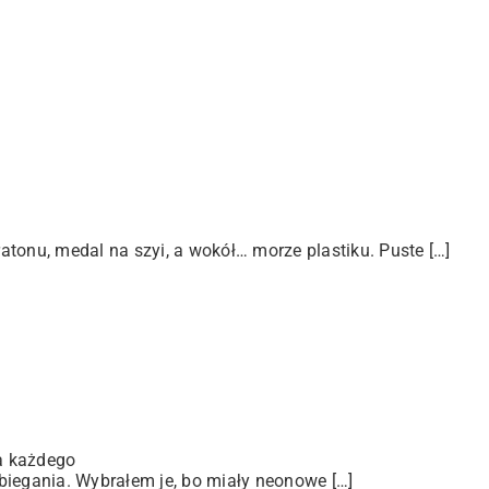
tonu, medal na szyi, a wokół… morze plastiku. Puste […]
a każdego
biegania. Wybrałem je, bo miały neonowe […]