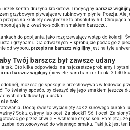
na uszek kontra drużyna krokietów. Tradycyjny
barszcz wigilij
szem grzybowym pływające w rubinowym płynie. Poezja. Ale je
en
przepis na krokiety świąteczne
to absolutny hit. Chrupiąca p
 komponują się z kwaśno-słodkim smakiem barszczu.
nkach do popijania, jako rozgrzewający wstęp do kolacji. Ś
pustą i grzybami. Dla odważnych – spróbujcie podać go z pi
nie od wyboru,
przepis na barszcz wigilijny
jest na tyle uniwer
 aby Twój barszcz był zawsze udany
tak. Oto kilka odpowiedzi na najczęstsze problemy i pytania
rii ma barszcz wigilijny
(niewiele, sam barszcz to ok. 30-40 kc
wdopodobne), możesz go spokojnie przechowywać w lodówce prz
! To świetny sposób, by cieszyć się jego smakiem jeszcze dł
 żadnych dodatków typu uszka.
nie tak
 uratowania. Dodaj świeżo wyciśnięty sok z surowego buraka l
ny? Sok z cytryny lub ocet. Za słodki? Sól i ocet. Za słony? 
otować go przez chwilę – wchłonie część soli. Pamiętaj, że
t trzeba, dostosowywać do własnego smaku. Taki już jest ten