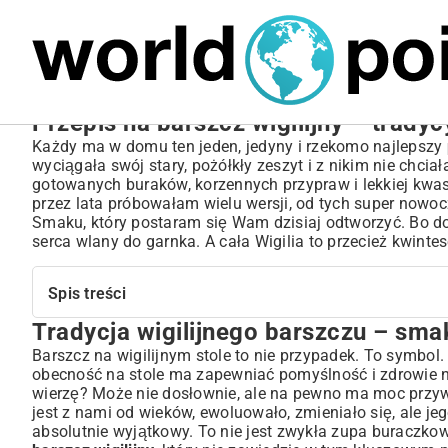
MARIUSZ ŁAMAGA
04.10.2025
SPORT
Przepis na barszcz wigilijny – trady
Każdy ma w domu ten jeden, jedyny i rzekomo najlepszy
wyciągała swój stary, pożółkły zeszyt i z nikim nie chciał
gotowanych buraków, korzennych przypraw i lekkiej kwas
przez lata próbowałam wielu wersji, od tych super nowo
Smaku, który postaram się Wam dzisiaj odtworzyć. Bo d
serca wlany do garnka. A cała Wigilia to przecież kwinte
Spis treści
Tradycja wigilijnego barszczu – sm
Tradycja wigilijnego barszczu – smak świąt w Twoim d
Składniki na idealny barszcz wigilijny – baza smaku
Barszcz na wigilijnym stole to nie przypadek. To symbo
obecność na stole ma zapewniać pomyślność i zdrowie n
Wybór najlepszych buraków – fundament barszczu
wierzę? Może nie dosłownie, ale na pewno ma moc przywo
Tajemnica zakwasu – jak zrobić go samodzielnie?
jest z nami od wieków, ewoluowało, zmieniało się, ale j
Przepis na barszcz wigilijny krok po kroku – perfekcyjn
absolutnie wyjątkowy. To nie jest zwykła zupa buraczkow
Przygotowanie wywaru warzywnego – esencja smaku