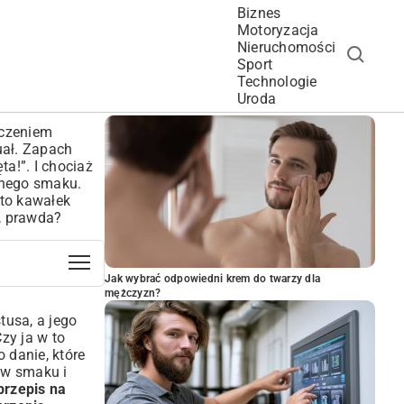
Biznes
Motoryzacja
Nieruchomości
Sport
Technologie
POPULARNE ARTYKUŁY
Uroda
zczeniem
tuał. Zapach
a!”. I chociaż
dnego smaku.
 to kawałek
, prawda?
Jak wybrać odpowiedni krem do twarzy dla
mężczyzn?
tusa, a jego
zy ja w to
 danie, które
i w smaku i
przepis na