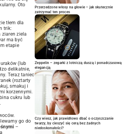
kularny. Oto
Przerzedzone włosy na głowie – jak skutecznie
zatrzymać ten proces
ie tłem dla
 trik:
ziaren ziela
ywar ma być
ym etapie
buraków (lub
Zeppelin – zegarki z lotniczą duszą i ponadczasową
elegancją
o delikatnie,
ny. Teraz taniec
ranek (roztarty
kuj, smakuj i
ami korzennymi.
bina cukru lub
.
owoców.
Czy wiesz, jak prawidłowo dbać o oczyszczanie
dolewamy go do
twarzy, by cieszyć się cerą bez żadnych
leśnymi
–
niedoskonałości?
ia