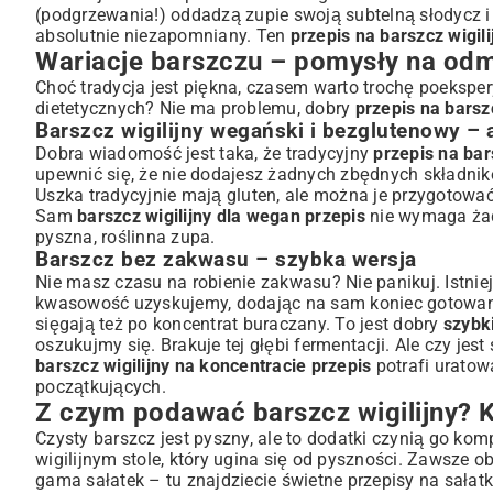
(podgrzewania!) oddadzą zupie swoją subtelną słodycz i
absolutnie niezapomniany. Ten
przepis na barszcz wigili
Wariacje barszczu – pomysły na odmi
Choć tradycja jest piękna, czasem warto trochę poeks
dietetycznych? Nie ma problemu, dobry
przepis na barszc
Barszcz wigilijny wegański i bezglutenowy – 
Dobra wiadomość jest taka, że tradycyjny
przepis na bar
upewnić się, że nie dodajesz żadnych zbędnych składni
Uszka tradycyjnie mają gluten, ale można je przygotowa
Sam
barszcz wigilijny dla wegan przepis
nie wymaga żad
pyszna, roślinna zupa.
Barszcz bez zakwasu – szybka wersja
Nie masz czasu na robienie zakwasu? Nie panikuj. Istnie
kwasowość uzyskujemy, dodając na sam koniec gotowania 
sięgają też po koncentrat buraczany. To jest dobry
szybki
oszukujmy się. Brakuje tej głębi fermentacji. Ale czy je
barszcz wigilijny na koncentracie przepis
potrafi uratow
początkujących.
Z czym podawać barszcz wigilijny? 
Czysty barszcz jest pyszny, ale to dodatki czynią go k
wigilijnym stole, który ugina się od pyszności. Zawsze o
gama sałatek – tu znajdziecie świetne
przepisy na sałat