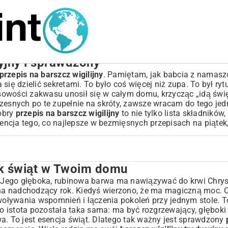
cyjny i sprawdzony
przepis na barszcz wigilijny
. Pamiętam, jak babcia z namas
a się dzielić sekretami. To było coś więcej niż zupa. To był ry
owości zakwasu unosił się w całym domu, krzycząc „idą święt
czesnych po te zupełnie na skróty, zawsze wracam do tego je
obry
przepis na barszcz wigilijny
to nie tylko lista składników,
sencja tego, co najlepsze w
bezmięsnych przepisach na piątek
ak świąt w Twoim domu
omu
l. Jego głęboka, rubinowa barwa ma nawiązywać do krwi Chrys
a nadchodzący rok. Kiedyś wierzono, że ma magiczną moc. C
ływania wspomnień i łączenia pokoleń przy jednym stole. To
ego istota pozostała taka sama: ma być rozgrzewający, głębok
y smak
a. To jest esencja świąt. Dlatego tak ważny jest sprawdzony