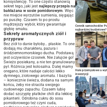
konsystencję. To one często stanowią
sekret tego, jaki jest
najlepszy przepis na
bakłażana w sosie pomidorowym
. Więc
nie miejcie wyrzutów sumienia, sięgając
po puszkę. Czasem to po prostu
mądrzejszy wybór, który gwarantuje
Cennik samochodów Por
głębię smaku.
najbardziej budżetowe?
Sekrety aromatycznych ziół i
przypraw
Bez ziół to danie byłoby… płaskie. To one
dodają mu charakteru, pazura i
śródziemnomorskiego ducha. Podstawą
jest oczywiście czosnek. Nie żałujcie go!
Świeżo posiekany, a nie ten granulowany
pył. Różnica jest kolosalna. Dalej mamy
Hale przemysłowe a wyt
oregano, które nadaje całości lekko
inwestycji
dymnego, ziołowego aromatu. I bazylia
– koniecznie świeża, dodana na samym
końcu, żeby nie straciła swojego
cudownego zapachu. Czasem lubię
dodać szczyptę płatków chili dla lekkiej
pikanterii. Odrobina cukru do sosu
pomidorowego też czyni cuda,