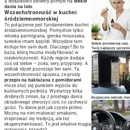
a dodatkowo świetny pomysł na
lekkie
bakłażana z pomidorami
dania na lato
.
Jak przechowywać resztki dania?
Wszechstronność w kuchni
Czy można przygotować danie wcześniej?
śródziemnomorskiej
Podsumowanie: Delektuj się smakiem
To połączenie jest fundamentem kuchni
lata na talerzu
śródziemnomorskiej. Pomyślcie tylko:
włoska parmigiana, grecka moussaka,
tureckie imam bayildi. Wszędzie tam
Sekret promiennej cery,
króluje ten sam duet. Dlaczego? Bo to
Twój najlepszy sprzymi
baza, którą można modyfikować w
nieskończoność. Każdy region dodaje
coś od siebie – zioła, sery, przyprawy. A
jednak rdzeń pozostaje ten sam. Ta
wszechstronność sprawia, że prosty
przepis na bakłażana z pomidorami
może stać się punktem wyjścia do
kulinarnych podróży. Wystarczy kilka
drobnych zmian, by z prostego dania
Bezpieczne metody trans
obiadowego stworzyć coś, co zachwyci
gości. To danie jest jak czyste płótno.
Można na nim malować smakami,
inspirować się tradycją, ale też
eksperymentować. To jest właśnie magia
gotowania, prawda?