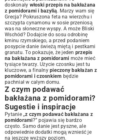
doskonały
włoski przepis na bakłażana
z pomidorami i bazylią
. Marzy wam się
Grecja? Pokruszona feta na wierzchu i
szczypta cynamonu w sosie przeniosą
was na słoneczne wyspy. A może Bliski
Wschód? Dodajcie do sosu odrobinę
kminu rzymskiego, a przed podaniem
posypcie danie świeżą miętą i pestkami
granatu. To pokazuje, że jeden
przepis
na bakłażana z pomidorami
może mieć
tysiące twarzy. Użycie czosnku jest tu
kluczowe, a finalny
pieczony bakłażan z
pomidorami i czosnkiem
będzie
pachniał w całym domu.
Z czym podawać
bakłażana z pomidorami?
Sugestie i inspiracje
Pytanie „
z czym podawać bakłażana z
pomidorami
?” pojawia się bardzo
często. Samo danie jest pyszne, ale
odpowiednie dodatki mogą wznieść je
na jeszcze wyższy poziom.