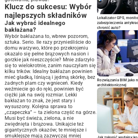
Klucz do sukcesu: Wybór
najlepszych składników
Lokalizator GPS, monito
Jak wybrać idealnego
zabezpieczenia antykra
chronić auto?
bakłażana?
Wybór bakłażana to, wbrew pozorom,
sztuka. Serio. Ile razy przynieśliście do
domu warzywo, które po przekrojeniu
okazało się pełne brązowych nasion i
gorzkie jak nieszczęście? Mnie zdarzyło
się to wielokrotnie, zanim nauczyłam się
kilku trików. Idealny bakłażan powinien
mieć gładką, lśniącą i jędrną skórkę, bez
Rozwiązania BIM jako n
żadnych plam czy wgnieceń. Kiedy
architektonicznej
weźmiecie go do ręki, powinien być
ciężki jak na swój rozmiar. Lekki
bakłażan to znak, że jest stary i
wysuszony. Kolejna sprawa to
„czapeczka” – ta zielona część na górze.
Musi być świeża, zielona, a nie
zwiędnięta i brązowa. Unikajcie też
gigantycznych okazów; te mniejsze i
smuklejsze mają zazwyczaj mniej
Jak zakupić wydajny ko