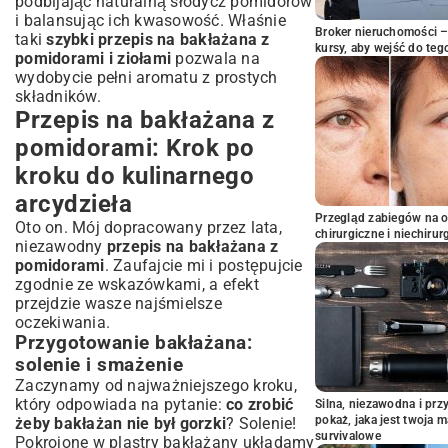
podbijając naturalną słodycz pomidorów
i balansując ich kwasowość. Właśnie
Broker nieruchomości – 
taki
szybki przepis na bakłażana z
kursy, aby wejść do teg
pomidorami i ziołami
pozwala na
wydobycie pełni aromatu z prostych
składników.
Przepis na bakłażana z
pomidorami: Krok po
kroku do kulinarnego
arcydzieła
Przegląd zabiegów na 
Oto on. Mój dopracowany przez lata,
chirurgiczne i niechirur
niezawodny
przepis na bakłażana z
pomidorami
. Zaufajcie mi i postępujcie
zgodnie ze wskazówkami, a efekt
przejdzie wasze najśmielsze
oczekiwania.
Przygotowanie bakłażana:
solenie i smażenie
Zaczynamy od najważniejszego kroku,
który odpowiada na pytanie:
co zrobić
Silna, niezawodna i pr
pokaż, jaka jest twoja 
żeby bakłażan nie był gorzki
? Solenie!
survivalowe
Pokrojone w plastry bakłażany układamy