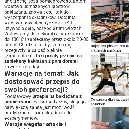
dno trochę sosu pomidorowego, potem
warstwa usmażonych plastrów
bakłażana, znowu sos, i tak do
wyczerpania składników. Ostatnią
warstwą powinien być sos. Jeśli
używacie sera, posypcie nim wierzch.
Wstawiamy do piekarnika nagrzanego
do 180°C i zapiekamy przez około 20-30
minut. Chodzi o to, by smaki się
Najlepsza piekarnia w 
przegryzły, a całość pięknie
lokalnych smakach
„zabulgotała”. Taki
prosty przepis na
zapiekany bakłażan z pomidorami
zawsze się udaje.
Wariacje na temat: Jak
dostosować przepis do
swoich preferencji?
Podstawowy
przepis na bakłażana z
Ćwiczenia dla pracown
pomidorami
jest fantastyczny, ale jego
poradnik
największą zaletą jest możliwość
modyfikacji. To idealna baza do
eksperymentów.
Wersje wegetariańskie i