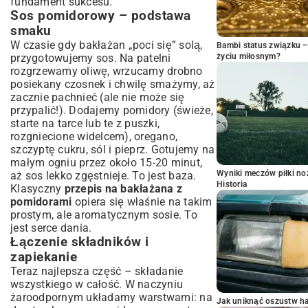
fundament sukcesu.
Sos pomidorowy – podstawa
smaku
W czasie gdy bakłażan „poci się” solą,
Bambi status związku 
przygotowujemy sos. Na patelni
życiu miłosnym?
rozgrzewamy oliwę, wrzucamy drobno
posiekany czosnek i chwilę smażymy, aż
zacznie pachnieć (ale nie może się
przypalić!). Dodajemy pomidory (świeże,
starte na tarce lub te z puszki,
rozgniecione widelcem), oregano,
szczyptę cukru, sól i pieprz. Gotujemy na
małym ogniu przez około 15-20 minut,
Wyniki meczów piłki noż
aż sos lekko zgęstnieje. To jest baza.
Historia
Klasyczny
przepis na bakłażana z
pomidorami
opiera się właśnie na takim
prostym, ale aromatycznym sosie. To
jest serce dania.
Łączenie składników i
zapiekanie
Teraz najlepsza część – składanie
wszystkiego w całość. W naczyniu
żaroodpornym układamy warstwami: na
Jak uniknąć oszustw h