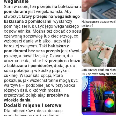
wegańskie
Sam w sobie, ten
przepis na bakłażana z
pomidorami
jest wegetariański. Aby
stworzyć
łatwy przepis na wegańskiego
bakłażana z pomidorami
, wystarczy
Najczęstsze oszustwa f
pominąć ser lub użyć jego wegańskiego
uniknąć
odpowiednika. Można też dodać do sosu
czerwoną soczewicę lub ciecierzycę, co
wzbogaci danie w białko i uczyni je
bardziej sycącym. Taki
bakłażan z
pomidorami bez sera przepis
jest równie
pyszny, a nawet lżejszy. Czasem, dla
urozmaicenia, robię też
przepis na leczo
z bakłażana i pomidorów
, dodając do
sosu pokrojoną w kostkę paprykę i
Jak oszczędzać na rac
30+ sprawdzonych sp
cukinię. Wspaniała opcja, która
pokazuje, jak wszechstronne mogą być
warzywa – podobnie jak w przypadku
różnych dań, o których można
przeczytać, zgłębiając
przepisy na
włoskie dania
.
Dodatki mięsne i serowe
Dla miłośników mięsa, do sosu
pomidorowego można dodać