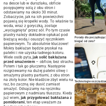
na desce lub w durszlaku, obficie
posypujemy solą z obu stron i
odstawiamy na około 30 minut.
Zobaczycie, jak na ich powierzchni
pojawią się kropelki wody. To właśnie ta
woda, wraz z goryczką, zostaje
„wyciągnięta” przez sól. Po tym czasie
plastry należy dokładnie opłukać pod
Porady dla początkując
bieżącą wodą i osuszyć ręcznikiem
biegać od zera?
papierowym. To absolutnie kluczowe!
Mokry bakłażan będzie pryskał na
patelni i nie uzyska ładnego koloru.
Wiele osób pyta,
jak solić bakłażana
przed smażeniem
– obficie, bez strachu.
Potem i tak go płuczemy. Następnie
rozgrzewamy na dużej patelni oliwę i
smażymy plastry partiami, z obu stron
na złoty kolor. Nie kładźcie zbyt wielu na
Technologie oszczędzan
raz, bo zaczną się dusić zamiast
smażyć. Odsączamy na ręczniku
papierowym z nadmiaru tłuszczu. Kiedy
już wiem,
jak przygotować bakłażana z
pomidorami
, ten etap uważam za