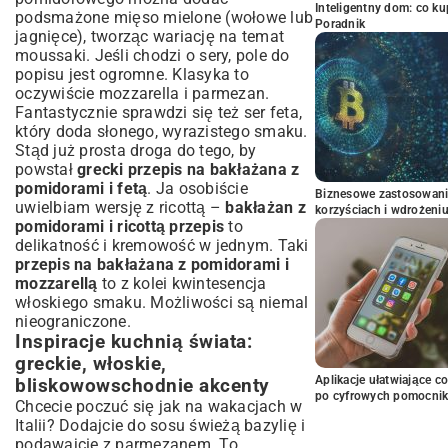
Inteligentny dom: co k
podsmażone mięso mielone (wołowe lub
Poradnik
jagnięce), tworząc wariację na temat
moussaki. Jeśli chodzi o sery, pole do
popisu jest ogromne. Klasyka to
oczywiście mozzarella i parmezan.
Fantastycznie sprawdzi się też ser feta,
który doda słonego, wyrazistego smaku.
Stąd już prosta droga do tego, by
powstał
grecki przepis na bakłażana z
pomidorami i fetą
. Ja osobiście
Biznesowe zastosowani
uwielbiam wersję z ricottą –
bakłażan z
korzyściach i wdrożeni
pomidorami i ricottą przepis
to
delikatność i kremowość w jednym. Taki
przepis na bakłażana z pomidorami i
mozzarellą
to z kolei kwintesencja
włoskiego smaku. Możliwości są niemal
nieograniczone.
Inspiracje kuchnią świata:
greckie, włoskie,
Aplikacje ułatwiające c
bliskowowschodnie akcenty
po cyfrowych pomocni
Chcecie poczuć się jak na wakacjach w
Italii? Dodajcie do sosu świeżą bazylię i
podawajcie z parmezanem. To