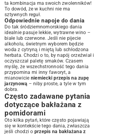
ta kombinacja ma swoich zwolenników!
To dowód, że w kuchni nie ma
sztywnych reguł.
Odpowiednie napoje do dania
Do tak śródziemnomorskiego dania
idealnie pasuje lekkie, wytrawne wino –
białe lub czerwone. Jeśli nie pijecie
alkoholu, świetnym wyborem będzie
woda z cytryną i miętą lub schłodzona
herbata. Chodzi o to, by napój orzeźwiał i
oczyszczał paletę smaków. Czasem
myślę, że wszechstronność tego dania
przypomina mi inny faworyt, a
mianowicie
niemiecki przepis na zupę
jarzynową
– niby proste, a tyle w tym
dobra.
Często zadawane pytania
dotyczące bakłażana z
pomidorami
Oto kilka pytań, które często pojawiają
się w kontekście tego dania, zwłaszcza
jeśli chodzi o
przepis na bakłażana z