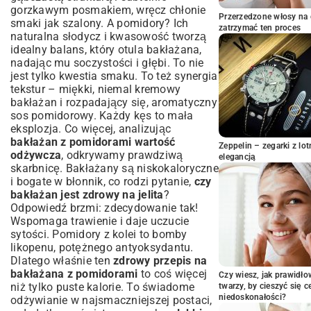
puszki?
gorzkawym posmakiem, wręcz chłonie
Sekrety aromatycznych ziół i przypraw
Przerzedzone włosy na 
smaki jak szalony. A pomidory? Ich
zatrzymać ten proces
Przepis na bakłażana z pomidorami:
naturalna słodycz i kwasowość tworzą
Krok po kroku do kulinarnego arcydzieła
idealny balans, który otula bakłażana,
nadając mu soczystości i głębi. To nie
Przygotowanie bakłażana: solenie i
smażenie
jest tylko kwestia smaku. To też synergia
tekstur – miękki, niemal kremowy
Sos pomidorowy – podstawa smaku
bakłażan i rozpadający się, aromatyczny
Łączenie składników i zapiekanie
sos pomidorowy. Każdy kęs to mała
Wariacje na temat: Jak dostosować
eksplozja. Co więcej, analizując
przepis do swoich preferencji?
bakłażan z pomidorami wartość
Zeppelin – zegarki z l
Wersje wegetariańskie i wegańskie
odżywcza
, odkrywamy prawdziwą
elegancją
skarbnicę. Bakłażany są niskokaloryczne
Dodatki mięsne i serowe
i bogate w błonnik, co rodzi pytanie,
czy
Inspiracje kuchnią świata: greckie, włoskie,
bakłażan jest zdrowy na jelita
?
bliskowowschodnie akcenty
Odpowiedź brzmi: zdecydowanie tak!
Z czym podawać bakłażana z
Wspomaga trawienie i daje uczucie
pomidorami? Sugestie i inspiracje
sytości. Pomidory z kolei to bomby
Idealne dodatki skrobiowe: ryż, kasza,
likopenu, potężnego antyoksydantu.
pieczywo
Dlatego właśnie ten
zdrowy przepis na
Świeże sałatki i inne warzywa
bakłażana z pomidorami
to coś więcej
Czy wiesz, jak prawidł
niż tylko puste kalorie. To świadome
Odpowiednie napoje do dania
twarzy, by cieszyć się 
niedoskonałości?
odżywianie w najsmaczniejszej postaci,
Często zadawane pytania dotyczące