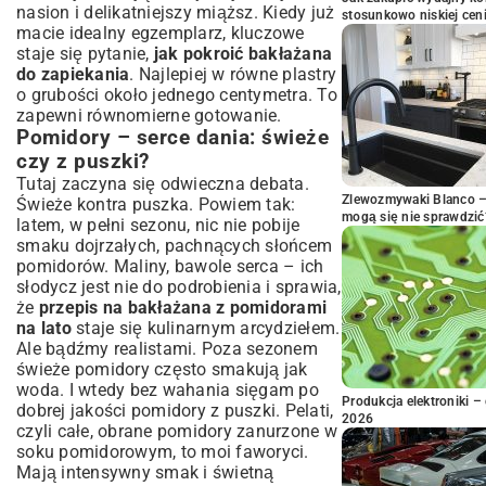
nasion i delikatniejszy miąższ. Kiedy już
stosunkowo niskiej cen
macie idealny egzemplarz, kluczowe
staje się pytanie,
jak pokroić bakłażana
do zapiekania
. Najlepiej w równe plastry
o grubości około jednego centymetra. To
zapewni równomierne gotowanie.
Pomidory – serce dania: świeże
czy z puszki?
Tutaj zaczyna się odwieczna debata.
Zlewozmywaki Blanco – 
Świeże kontra puszka. Powiem tak:
mogą się nie sprawdzić
latem, w pełni sezonu, nic nie pobije
smaku dojrzałych, pachnących słońcem
pomidorów. Maliny, bawole serca – ich
słodycz jest nie do podrobienia i sprawia,
że
przepis na bakłażana z pomidorami
na lato
staje się kulinarnym arcydziełem.
Ale bądźmy realistami. Poza sezonem
świeże pomidory często smakują jak
woda. I wtedy bez wahania sięgam po
Produkcja elektroniki – 
dobrej jakości pomidory z puszki. Pelati,
2026
czyli całe, obrane pomidory zanurzone w
soku pomidorowym, to moi faworyci.
Mają intensywny smak i świetną