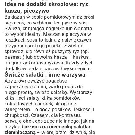
Idealne dodatki skrobiowe: ryż,
kasza, pieczywo
Bakłażan w sosie pomidorowym aż prosi
się o coś, co wchłonie ten pyszny sos.
Świeża, chrupiąca bagietka lub ciabatta
to wybór idealny. Maczanie pieczywa w
resztkach sosu to jedna z największych
przyjemności tego posiłku. Świetnie
sprawdzi się również puszysty ryż (np.
basmati) lub dowolna kasza – kuskus,
bulgur czy komosa ryżowa. Każdy z tych
dodatków będzie pasował wyśmienicie.
Świeże sałatki i inne warzywa
Aby zrównoważyć bogactwo
zapiekanego dania, warto podać do
niego prostą, świeżą sałatkę. Wystarczy
kilka liści sałaty, kilka pomidorków
koktajlowych i ogórek, skropione
winegretem. To doda posiłkowi lekkości i
chrupkości. Czasem, dla kontrastu,
serwuję obok coś zupełnie innego, jak na
przykład
przepis na niemiecką sałatkę
ziemniaczaną
– wiem, brzmi dziwnie, ale