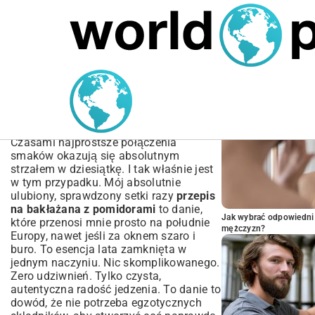
MARIUSZ ŁAMAGA
04.10.2025
SPORT
POPULARNE A
Przepis na bakłażana z
pomidorami: Prosty i
sprawdzony
Czasami najprostsze połączenia
smaków okazują się absolutnym
strzałem w dziesiątkę. I tak właśnie jest
w tym przypadku. Mój absolutnie
ulubiony, sprawdzony setki razy
przepis
na bakłażana z pomidorami
to danie,
Jak wybrać odpowiedni 
które przenosi mnie prosto na południe
mężczyzn?
Europy, nawet jeśli za oknem szaro i
buro. To esencja lata zamknięta w
jednym naczyniu. Nic skomplikowanego.
Zero udziwnień. Tylko czysta,
autentyczna radość jedzenia. To danie to
dowód, że nie potrzeba egzotycznych