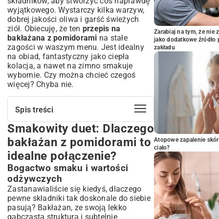
składników, aby stworzyć coś naprawdę
wyjątkowego. Wystarczy kilka warzyw,
dobrej jakości oliwa i garść świeżych
ziół. Obiecuję, że ten
przepis na
Zarabiaj na tym, że ni
bakłażana z pomidorami
na stałe
jako dodatkowe źródło 
zagości w waszym menu. Jest idealny
zakładu
na obiad, fantastyczny jako ciepła
kolacja, a nawet na zimno smakuje
wybornie. Czy można chcieć czegoś
więcej? Chyba nie.
Spis treści
Smakowity duet: Dlaczego
Smakowity duet: Dlaczego bakłażan z
pomidorami to idealne połączenie?
bakłażan z pomidorami to
Atopowe zapalenie skór
Bogactwo smaku i wartości odżywczych
ciało?
idealne połączenie?
Wszechstronność w kuchni
Bogactwo smaku i wartości
śródziemnomorskiej
odżywczych
Klucz do sukcesu: Wybór najlepszych
składników
Zastanawialiście się kiedyś, dlaczego
pewne składniki tak doskonale do siebie
Jak wybrać idealnego bakłażana?
pasują? Bakłażan, ze swoją lekko
Pomidory – serce dania: świeże czy z
gąbczastą strukturą i subtelnie