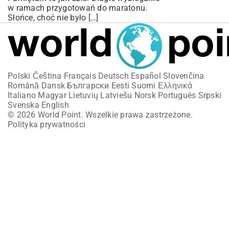
w ramach przygotowań do maratonu.
Słońce, choć nie było […]
Polski
Čeština
Français
Deutsch
Español
Slovenčina
Română
Dansk
Български
Eesti
Suomi
Ελληνικά
Italiano
Magyar
Lietuvių
Latviešu
Norsk
Português
Srpski
Svenska
English
© 2026 World Point. Wszelkie prawa zastrzeżone.
Polityka prywatności