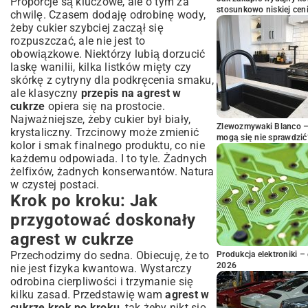
Proporcje są kluczowe, ale o tym za
stosunkowo niskiej cen
chwilę. Czasem dodaję odrobinę wody,
żeby cukier szybciej zaczął się
rozpuszczać, ale nie jest to
obowiązkowe. Niektórzy lubią dorzucić
laskę wanilii, kilka listków mięty czy
skórkę z cytryny dla podkręcenia smaku,
ale klasyczny
przepis na agrest w
cukrze
opiera się na prostocie.
Najważniejsze, żeby cukier był biały,
Zlewozmywaki Blanco – 
krystaliczny. Trzcinowy może zmienić
mogą się nie sprawdzić
kolor i smak finalnego produktu, co nie
każdemu odpowiada. I to tyle. Żadnych
żelfixów, żadnych konserwantów. Natura
w czystej postaci.
Krok po kroku: Jak
przygotować doskonały
agrest w cukrze
Przechodzimy do sedna. Obiecuję, że to
Produkcja elektroniki – 
2026
nie jest fizyka kwantowa. Wystarczy
odrobina cierpliwości i trzymanie się
kilku zasad. Przedstawię wam
agrest w
cukrze krok po kroku
, tak żeby nikt się