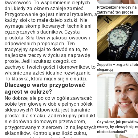
kwasowość. To wspomnienie ciepłych
Przygotowanie agrestu: Mycie i drylowanie
Przerzedzone włosy na 
dni, kiedy za oknem szaleje zamieć.
zatrzymać ten proces
Przygotowanie go jest niemal rytuałem, a
Warstwowanie i zasypywanie cukrem
każdy słoik to małe dzieło sztuki. Nie
Proces pasteryzacji: Bezpieczne
wymaga skomplikowanych technik ani
przechowywanie
egzotycznych składników. Czysta
Różne odsłony agrestu w cukrze:
prostota. Siła tkwi w jakości owoców i
Wariacje i dodatki
odpowiednich proporcjach. Ten
Agrest w cukrze z dodatkiem mięty lub
tradycyjny specjał to dowód na to, że
wanilii
najlepsze rzeczy w życiu są naprawdę
Agrest w cukrze z mniejszą ilością cukru
proste. Jeśli szukasz czegoś, co
Zeppelin – zegarki z l
zachwyci twoich gości i domowników, to
Jak przechowywać agrest w cukrze, by
elegancją
właśnie znalazłeś idealne rozwiązanie.
cieszyć się nim dłużej?
To klasyka, która nigdy się nie nudzi.
Typowe błędy przy przechowywaniu i jak
Dlaczego warto przygotować
ich unikać
agrest w cukrze?
Wykorzystanie agrestu w cukrze w
No dobrze, ale po co w ogóle zawracać
kuchni: Inspirujące pomysły
sobie tym głowę w dobie pełnych półek
Agrest w cukrze jako dodatek do deserów i
sklepowych? Odpowiedź jest banalnie
śniadań
prosta: dla smaku. Żaden kupny produkt
Słodko-kwaśny akcent w daniach
nie dorówna domowym przetworom,
Czy wiesz, jak prawidł
wytrawnych
przygotowanym z sercem i z najlepszych
twarzy, by cieszyć się 
Podsumowanie: Słoiki pełne słońca i
niedoskonałości?
składników. Kontrolujesz ilość cukru,
smaku