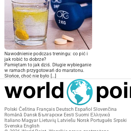
Nawodnienie podczas treningu: co pić i
jak robić to dobrze?
Pamiętam to jak dziś. Długie wybieganie
w ramach przygotowań do maratonu.
Słońce, choć nie było […]
Polski
Čeština
Français
Deutsch
Español
Slovenčina
Română
Dansk
Български
Eesti
Suomi
Ελληνικά
Italiano
Magyar
Lietuvių
Latviešu
Norsk
Português
Srpski
Svenska
English