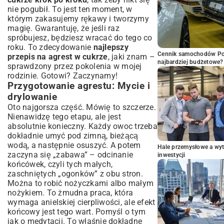
nie pogubił. To jest ten moment, w
którym zakasujemy rękawy i tworzymy
magię. Gwarantuję, że jeśli raz
spróbujesz, będziesz wracać do tego co
roku. To zdecydowanie
najlepszy
Cennik samochodów Por
przepis na agrest w cukrze
, jaki znam –
najbardziej budżetowe?
sprawdzony przez pokolenia w mojej
rodzinie. Gotowi? Zaczynamy!
Przygotowanie agrestu: Mycie i
drylowanie
Oto najgorsza część. Mówię to szczerze.
Nienawidzę tego etapu, ale jest
absolutnie konieczny. Każdy owoc trzeba
dokładnie umyć pod zimną, bieżącą
wodą, a następnie osuszyć. A potem
Hale przemysłowe a wyt
zaczyna się „zabawa” – odcinanie
inwestycji
końcówek, czyli tych małych,
zaschniętych „ogonków” z obu stron.
Można to robić nożyczkami albo małym
nożykiem. To żmudna praca, która
wymaga anielskiej cierpliwości, ale efekt
końcowy jest tego wart. Pomyśl o tym
jak o medytacji. To właśnie dokładne