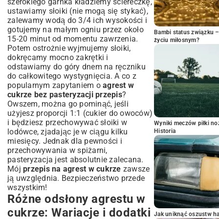
szerokiego garnka kładziemy ściereczkę,
ustawiamy słoiki (nie mogą się stykać),
zalewamy wodą do 3/4 ich wysokości i
gotujemy na małym ogniu przez około
Bambi status związku 
15-20 minut od momentu zawrzenia.
życiu miłosnym?
Potem ostrożnie wyjmujemy słoiki,
dokręcamy mocno zakrętki i
odstawiamy do góry dnem na ręczniku
do całkowitego wystygnięcia. A co z
popularnym zapytaniem o
agrest w
cukrze bez pasteryzacji przepis
?
Owszem, można go pominąć, jeśli
użyjesz proporcji 1:1 (cukier do owoców)
i będziesz przechowywać słoiki w
Wyniki meczów piłki noż
lodówce, zjadając je w ciągu kilku
Historia
miesięcy. Jednak dla pewności i
przechowywania w spiżarni,
pasteryzacja jest absolutnie zalecana.
Mój
przepis na agrest w cukrze
zawsze
ją uwzględnia. Bezpieczeństwo przede
wszystkim!
Różne odsłony agrestu w
cukrze: Wariacje i dodatki
Jak uniknąć oszustw h