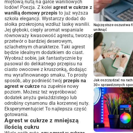
miętową nutą na gałce waniliowych
lodów! Poezja. Z kolei
agrest w cukrze z
wanilią domowy przepis
to już wyższa
szkoła elegancji. Wystarczy dodać do
słoika przekrojoną wzdłuż laskę wanilii.
Najczęstsze oszustwa f
Jej głęboki, ciepły aromat wspaniale
uniknąć
równoważy kwasowość agrestu, tworząc
przetwór o bardziej deserowym,
szlachetnym charakterze. Taki agrest
będzie idealnym dodatkiem do ciast.
Wyobraź sobie, jak fantastycznie by
pasował do delikatnego
przepisu na
ciasto owocowe z kruszonką
, dodając
mu wyrafinowanego smaku. To prosty
sposób, aby podnieść twój
przepis na
Jak oszczędzać na rac
30+ sprawdzonych sp
agrest w cukrze
na zupełnie nowy
poziom. Możesz też wypróbować
dodatek anyżu gwiaździstego lub
odrobiny cynamonu dla korzennej nuty.
Eksperymentujcie! To najlepsza część
gotowania.
Agrest w cukrze z mniejszą
ilością cukru