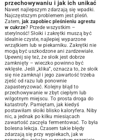
przechowywaniu i jak ich unikać
Nawet najlepszym zdarzają się wpadki.
Najczęstszym problemem jest pleśń.
Zatem,
jak zapobiec pleśnieniu agrestu
w cukrze
? Przede wszystkim –
sterylność! Słoiki i zakrętki muszą być
idealnie czyste, najlepiej wyparzone
wrzątkiem lub w piekarniku. Zakrętki nie
mogą być uszkodzone ani zardzewiałe.
Upewnij się też, że słoik jest dobrze
zamknięty – wieczko powinno być
wklęsłe. Jeśli „klika”, oznacza to, że słoik
się nie zamknął i jego zawartość trzeba
zjeść od razu lub ponownie
zapasteryzować. Kolejny błąd to
przechowywanie w zbyt ciepłym lub
wilgotnym miejscu. To prosta droga do
katastrofy. Pamiętam, jak kiedyś
postawiłam słoiki blisko kaloryfera. Niby
nic, a jednak po kilku miesiącach
zawartość zaczęła fermentować. To była
bolesna lekcja. Czasem takie błędy
zdarzają się przy wypiekach, jak w