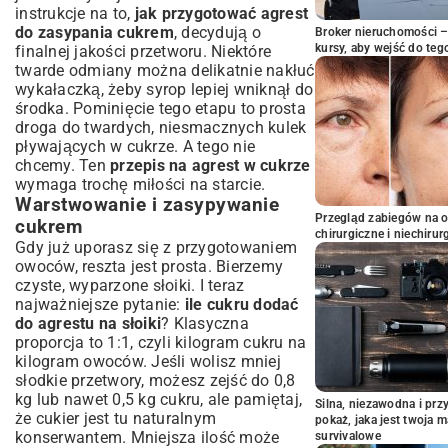
instrukcje na to,
jak przygotować agrest
do zasypania cukrem
, decydują o
Broker nieruchomości – 
kursy, aby wejść do teg
finalnej jakości przetworu. Niektóre
twarde odmiany można delikatnie nakłuć
wykałaczką, żeby syrop lepiej wniknął do
środka. Pominięcie tego etapu to prosta
droga do twardych, niesmacznych kulek
pływających w cukrze. A tego nie
chcemy. Ten
przepis na agrest w cukrze
wymaga trochę miłości na starcie.
Warstwowanie i zasypywanie
Przegląd zabiegów na 
cukrem
chirurgiczne i niechirur
Gdy już uporasz się z przygotowaniem
owoców, reszta jest prosta. Bierzemy
czyste, wyparzone słoiki. I teraz
najważniejsze pytanie:
ile cukru dodać
do agrestu na słoiki
? Klasyczna
proporcja to 1:1, czyli kilogram cukru na
kilogram owoców. Jeśli wolisz mniej
słodkie przetwory, możesz zejść do 0,8
kg lub nawet 0,5 kg cukru, ale pamiętaj,
Silna, niezawodna i pr
że cukier jest tu naturalnym
pokaż, jaka jest twoja 
konserwantem. Mniejsza ilość może
survivalowe