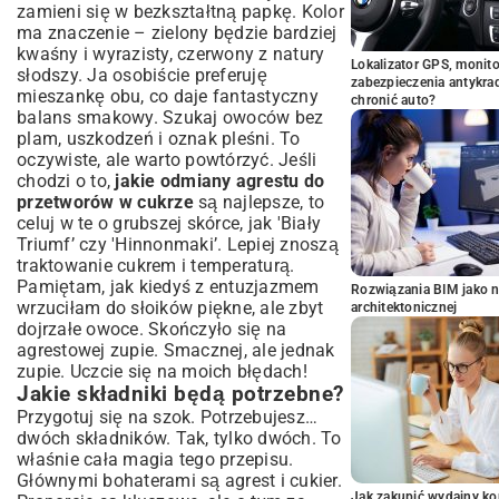
zamieni się w bezkształtną papkę. Kolor
ma znaczenie – zielony będzie bardziej
kwaśny i wyrazisty, czerwony z natury
Lokalizator GPS, monito
słodszy. Ja osobiście preferuję
zabezpieczenia antykra
mieszankę obu, co daje fantastyczny
chronić auto?
balans smakowy. Szukaj owoców bez
plam, uszkodzeń i oznak pleśni. To
oczywiste, ale warto powtórzyć. Jeśli
chodzi o to,
jakie odmiany agrestu do
przetworów w cukrze
są najlepsze, to
celuj w te o grubszej skórce, jak 'Biały
Triumf’ czy 'Hinnonmaki’. Lepiej znoszą
traktowanie cukrem i temperaturą.
Pamiętam, jak kiedyś z entuzjazmem
Rozwiązania BIM jako n
wrzuciłam do słoików piękne, ale zbyt
architektonicznej
dojrzałe owoce. Skończyło się na
agrestowej zupie. Smacznej, ale jednak
zupie. Uczcie się na moich błędach!
Jakie składniki będą potrzebne?
Przygotuj się na szok. Potrzebujesz…
dwóch składników. Tak, tylko dwóch. To
właśnie cała magia tego przepisu.
Głównymi bohaterami są agrest i cukier.
Jak zakupić wydajny ko