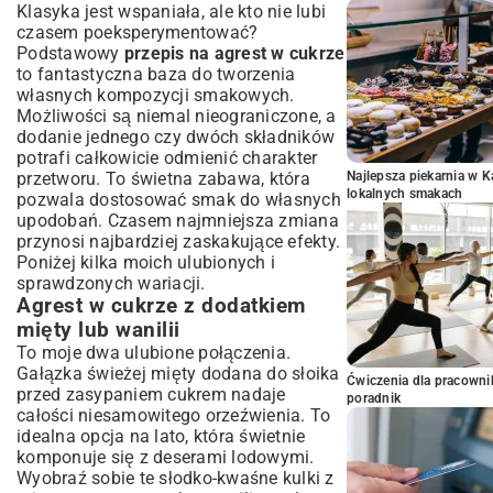
Klasyka jest wspaniała, ale kto nie lubi
czasem poeksperymentować?
Podstawowy
przepis na agrest w cukrze
to fantastyczna baza do tworzenia
własnych kompozycji smakowych.
Możliwości są niemal nieograniczone, a
dodanie jednego czy dwóch składników
potrafi całkowicie odmienić charakter
przetworu. To świetna zabawa, która
Najlepsza piekarnia w 
lokalnych smakach
pozwala dostosować smak do własnych
upodobań. Czasem najmniejsza zmiana
przynosi najbardziej zaskakujące efekty.
Poniżej kilka moich ulubionych i
sprawdzonych wariacji.
Agrest w cukrze z dodatkiem
mięty lub wanilii
To moje dwa ulubione połączenia.
Gałązka świeżej mięty dodana do słoika
Ćwiczenia dla pracown
przed zasypaniem cukrem nadaje
poradnik
całości niesamowitego orzeźwienia. To
idealna opcja na lato, która świetnie
komponuje się z deserami lodowymi.
Wyobraź sobie te słodko-kwaśne kulki z