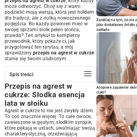
przepis na agrest w cukrze
, który każdy
może odtworzyć. Chcę się z wami
podzielić moją wersją, która jest hołdem
dla tradycji, ale z nutką nowoczesnego
Zarabiaj na tym, że ni
podejścia. Bo każdy powinien mieć w
jako dodatkowe źródło 
swojej spiżarni słoik pełen słońca,
zakładu
prawda? Ten artykuł to kompletny
przewodnik, który pokaże ci, jak
przygotować ten rarytas, a mój
sprawdzony
przepis na agrest w cukrze
stanie się twoim ulubionym.
Spis treści
Przepis na agrest w
Przepis na agrest w cukrze: Słodka
Atopowe zapalenie skór
esencja lata w słoiku
ciało?
cukrze: Słodka esencja
Dlaczego warto przygotować agrest w
lata w słoiku
cukrze?
Agrest w cukrze to nie jest zwykły dżem.
Sekrety wyboru idealnego agrestu do
To coś znacznie więcej. To całe owoce,
przetworów
zawieszone w gęstym, słodkim syropie,
Jakie składniki będą potrzebne?
które pękają w ustach, uwalniając swoją
Krok po kroku: Jak przygotować
charakterystyczną, orzeźwiającą
doskonały agrest w cukrze