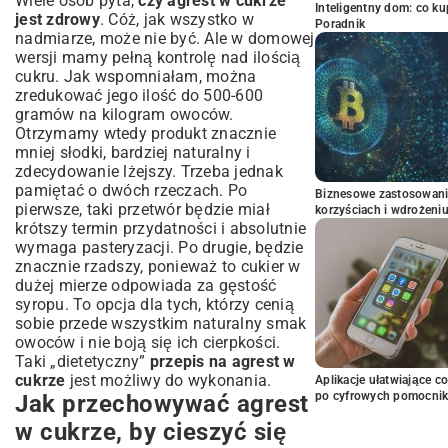
Wiele osób pyta,
czy agrest w cukrze
Inteligentny dom: co k
jest zdrowy
. Cóż, jak wszystko w
Poradnik
nadmiarze, może nie być. Ale w domowej
wersji mamy pełną kontrolę nad ilością
cukru. Jak wspomniałam, można
zredukować jego ilość do 500-600
gramów na kilogram owoców.
Otrzymamy wtedy produkt znacznie
mniej słodki, bardziej naturalny i
zdecydowanie lżejszy. Trzeba jednak
pamiętać o dwóch rzeczach. Po
Biznesowe zastosowani
pierwsze, taki przetwór będzie miał
korzyściach i wdrożeni
krótszy termin przydatności i absolutnie
wymaga pasteryzacji. Po drugie, będzie
znacznie rzadszy, ponieważ to cukier w
dużej mierze odpowiada za gęstość
syropu. To opcja dla tych, którzy cenią
sobie przede wszystkim naturalny smak
owoców i nie boją się ich cierpkości.
Taki „dietetyczny”
przepis na agrest w
cukrze
jest możliwy do wykonania.
Aplikacje ułatwiające c
po cyfrowych pomocni
Jak przechowywać agrest
w cukrze, by cieszyć się