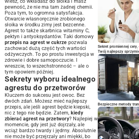
wiesz, co wkładasz do słoika i masz
pewność, że nie ma tam żadnej chemii.
Poza tym, to ogromna satysfakcja.
Otwarcie własnoręcznie zrobionego
słoika w środku zimy jest bezcenne.
Agrest to także skarbnica witaminy C,
pektyn i antyoksydantów. Taki domowy
przepis na agrest w cukrze
pozwala
Sekret promiennej cery,
zachować dużą część tych wartości
Twój najlepszy sprzymi
odżywczych. To po prostu inwestycja w
zdrowie i dobre samopoczucie. I
wreszcie, to wszechstronność – ale o
tym opowiem później.
Sekrety wyboru idealnego
agrestu do przetworów
Kluczem do sukcesu jest owoc. Bez
dwóch zdań. Możesz mieć najlepszy
Bezpieczne metody trans
przepis, ale jeśli agrest będzie kiepski,
nic z tego nie będzie. Zatem,
kiedy
zbierać agrest na przetwory
? Najlepiej w
momencie, gdy jest już dojrzały, ale
wciąż bardzo twardy i jędrny. Absolutnie
nie może być przejrzały ani miękki, bo