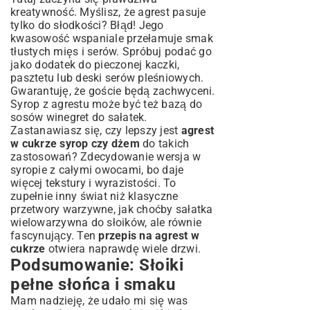
kreatywność. Myślisz, że agrest pasuje
tylko do słodkości? Błąd! Jego
kwasowość wspaniale przełamuje smak
tłustych mięs i serów. Spróbuj podać go
jako dodatek do pieczonej kaczki,
pasztetu lub deski serów pleśniowych.
Gwarantuję, że goście będą zachwyceni.
Syrop z agrestu może być też bazą do
sosów winegret do sałatek.
Zastanawiasz się, czy lepszy jest
agrest
w cukrze syrop czy dżem
do takich
zastosowań? Zdecydowanie wersja w
syropie z całymi owocami, bo daje
więcej tekstury i wyrazistości. To
zupełnie inny świat niż klasyczne
przetwory warzywne, jak choćby
sałatka
wielowarzywna do słoików
, ale równie
fascynujący. Ten
przepis na agrest w
cukrze
otwiera naprawdę wiele drzwi.
Podsumowanie: Słoiki
pełne słońca i smaku
Mam nadzieję, że udało mi się was