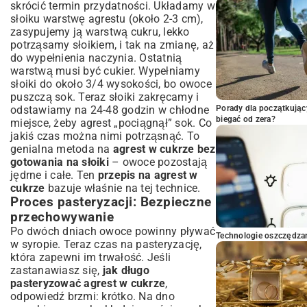
skrócić termin przydatności. Układamy w
słoiku warstwę agrestu (około 2-3 cm),
zasypujemy ją warstwą cukru, lekko
potrząsamy słoikiem, i tak na zmianę, aż
do wypełnienia naczynia. Ostatnią
warstwą musi być cukier. Wypełniamy
słoiki do około 3/4 wysokości, bo owoce
puszczą sok. Teraz słoiki zakręcamy i
odstawiamy na 24-48 godzin w chłodne
Porady dla początkując
biegać od zera?
miejsce, żeby agrest „pociągnął” sok. Co
jakiś czas można nimi potrząsnąć. To
genialna metoda na
agrest w cukrze bez
gotowania na słoiki
– owoce pozostają
jędrne i całe. Ten
przepis na agrest w
cukrze
bazuje właśnie na tej technice.
Proces pasteryzacji: Bezpieczne
przechowywanie
Po dwóch dniach owoce powinny pływać
Technologie oszczędzan
w syropie. Teraz czas na pasteryzację,
która zapewni im trwałość. Jeśli
zastanawiasz się,
jak długo
pasteryzować agrest w cukrze
,
odpowiedź brzmi: krótko. Na dno