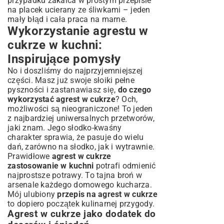
przypadku zakalca w
prostym przepisie
na placek ucierany ze śliwkami
– jeden
mały błąd i cała praca na marne.
Wykorzystanie agrestu w
cukrze w kuchni:
Inspirujące pomysły
No i doszliśmy do najprzyjemniejszej
części. Masz już swoje słoiki pełne
pyszności i zastanawiasz się,
do czego
wykorzystać agrest w cukrze
? Och,
możliwości są nieograniczone! To jeden
z najbardziej uniwersalnych przetworów,
jaki znam. Jego słodko-kwaśny
charakter sprawia, że pasuje do wielu
dań, zarówno na słodko, jak i wytrawnie.
Prawidłowe
agrest w cukrze
zastosowanie w kuchni
potrafi odmienić
najprostsze potrawy. To tajna broń w
arsenale każdego domowego kucharza.
Mój ulubiony
przepis na agrest w cukrze
to dopiero początek kulinarnej przygody.
Agrest w cukrze jako dodatek do