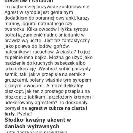
deserów i śniadań
To najbardziej oczywiste zastosowanie.
Agrest w syropie jest genialnym
dodatkiem do porannej owsianki, kaszy
manny, jogurtu naturalnego czy
twarożku. Kilka owoców i łyżka syropu
potrafią zamienić nudne śniadanie w
prawdziwą ucztę. Jest też fantastyczny
jako polewa do lodów, gofrów,
naleśników i racuchów. A ciasta? To już
zupełnie inna bajka. Można go użyć jako
nadzienie do kruchych babeczek albo
jako dekorację. Wyobraź sobie puszysty
sernik, taki jak w
przepisie na sernik z
gruszkami
, polany właśnie tym syropem
z całymi owocami. A może delikatny
biszkopt, jak ten z
prostego przepisu na
biszkopt z jabłkami
, przełożony kremem i
udekorowany agrestem? To doskonały
pomysł na
agrest w cukrze na ciasta i
tarty
. Pycha!
Słodko-kwaśny akcent w
daniach wytrawnych
Tutaj zaczyna się prawdziwa