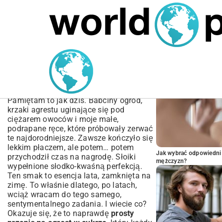
MARIUSZ ŁAMAGA
04.10.2025
SPORT
POPULARNE A
Przepis na Agrest w
Cukrze – Domowy Sposób
na Przetwory
Pamiętam to jak dziś. Babciny ogród,
krzaki agrestu uginające się pod
ciężarem owoców i moje małe,
podrapane ręce, które próbowały zerwać
te najdorodniejsze. Zawsze kończyło się
lekkim płaczem, ale potem… potem
Jak wybrać odpowiedni 
przychodził czas na nagrodę. Słoiki
mężczyzn?
wypełnione słodko-kwaśną perfekcją.
Ten smak to esencja lata, zamknięta na
zimę. To właśnie dlatego, po latach,
wciąż wracam do tego samego,
sentymentalnego zadania. I wiecie co?
Okazuje się, że to naprawdę
prosty