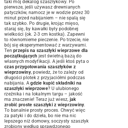
taki mój dekalog szaszłykowy. Po
pierwsze, jeśli używasz drewnianych
patyczków, namocz je w wodzie przez 30
minut przed nabijaniem – nie spalą się
tak szybko. Po drugie, krojąc mięso,
staraj się, by kawałki były podobnej
wielkości (ok. 2-3 cm kostka). Zapewni
to równomierne pieczenie. Po trzecie, nie
bój się eksperymentować z warzywami.
Ten
przepis na szaszłyki wieprzowe dla
początkujących
jest świetną bazą do
własnych modyfikacji. A jeśli ktoś pyta o
czas przygotowania szaszłyków z
wieprzowiny
, powiedz, że to zależy od
długości plotek z przyjaciółmi podczas
nabijania. A
gdzie kupić składniki na
szaszłyki wieprzowe
? U ulubionego
rzeźnika i na lokalnym targu – jakość
ma znaczenie! Teraz już wiesz,
jak
zrobić proste szaszłyki z wieprzowiny
.
To banalnie prosty proces. Chwyć więc
za patyki i do dzieła, bo nie ma nic
lepszego niż domowy, soczysty szaszłyk
zrobiony według sprawdzonego