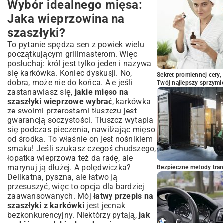
Wybór idealnego mięsa:
Jaka wieprzowina na
szaszłyki?
To pytanie spędza sen z powiek wielu
początkującym grillmasterom. Więc
posłuchaj: król jest tylko jeden i nazywa
się karkówka. Koniec dyskusji. No,
Sekret promiennej cery,
dobra, może nie do końca. Ale jeśli
Twój najlepszy sprzymi
zastanawiasz się,
jakie mięso na
szaszłyki wieprzowe wybrać
, karkówka
ze swoimi przerostami tłuszczu jest
gwarancją soczystości. Tłuszcz wytapia
się podczas pieczenia, nawilżając mięso
od środka. To właśnie on jest nośnikiem
smaku! Jeśli szukasz czegoś chudszego,
łopatka wieprzowa też da radę, ale
marynuj ją dłużej. A polędwiczka?
Bezpieczne metody trans
Delikatna, pyszna, ale łatwo ją
przesuszyć, więc to opcja dla bardziej
zaawansowanych. Mój
łatwy przepis na
szaszłyki z karkówki
jest jednak
bezkonkurencyjny. Niektórzy pytają,
jak