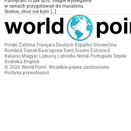
Pamiętam to jak dziś. Długie wybieganie
w ramach przygotowań do maratonu.
Słońce, choć nie było […]
Polski
Čeština
Français
Deutsch
Español
Slovenčina
Română
Dansk
Български
Eesti
Suomi
Ελληνικά
Italiano
Magyar
Lietuvių
Latviešu
Norsk
Português
Srpski
Svenska
English
© 2026 World Point. Wszelkie prawa zastrzeżone.
Polityka prywatności