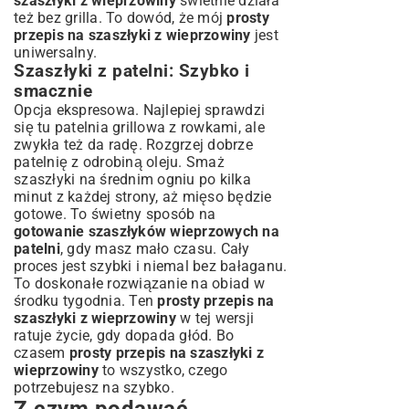
szaszłyki z wieprzowiny
świetnie działa
też bez grilla. To dowód, że mój
prosty
przepis na szaszłyki z wieprzowiny
jest
uniwersalny.
Szaszłyki z patelni: Szybko i
smacznie
Opcja ekspresowa. Najlepiej sprawdzi
się tu patelnia grillowa z rowkami, ale
zwykła też da radę. Rozgrzej dobrze
patelnię z odrobiną oleju. Smaż
szaszłyki na średnim ogniu po kilka
minut z każdej strony, aż mięso będzie
gotowe. To świetny sposób na
gotowanie szaszłyków wieprzowych na
patelni
, gdy masz mało czasu. Cały
proces jest szybki i niemal bez bałaganu.
To doskonałe rozwiązanie na obiad w
środku tygodnia. Ten
prosty przepis na
szaszłyki z wieprzowiny
w tej wersji
ratuje życie, gdy dopada głód. Bo
czasem
prosty przepis na szaszłyki z
wieprzowiny
to wszystko, czego
potrzebujesz na szybko.