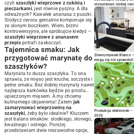
czyli
szaszłyki wieprzowe z cukinią i
stosunkowo niskiej cen
pieczarkami
, jest równie pyszny. A dla
odważnych? Kawałek ananasa z puszki.
Słodycz owocu genialnie komponuje się
ze słonym boczkiem. Wiem, brzmi
kontrowersyjnie, ale spróbujcie kiedyś –
szaszłyki wieprzowe z ananasem
przepis
potrafi zaskoczyć.
Tajemnica smaku: Jak
Zlewozmywaki Blanco – 
przygotować marynatę do
mogą się nie sprawdzić
szaszłyków?
Marynata to dusza szaszłyka. To ona
sprawia, że mięso jest kruche, soczyste i
pełne smaku. Bez dobrej marynaty nawet
najlepsza karkówka będzie po prostu…
upieczonym mięsem. A my chcemy
kulinarnego objawienia! Zatem
jak
zamarynować wieprzowinę na
Produkcja elektroniki – 
szaszłyki
, żeby było idealnie? Kluczem
2026
jest balans smaków: słodkiego, słonego,
kwaśnego i ostrego. Poniżej
przedstawiam dwie niezawodne opcje,