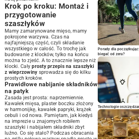
Krok po kroku: Montaż i
przygotowanie
szaszłyków
Mamy zamarynowane mięso, mamy
pokrojone warzywa. Czas na
najfajniejszą część, czyli składanie
wszystkiego w całość. To trochę jak
Porady dla początkując
budowanie z klocków, tylko na końcu
biegać od zera?
można to zjeść. A to znacznie lepsze niż
klocki. Cały
prosty przepis na szaszłyki
z wieprzowiny
sprowadza się do kilku
prostych kroków.
Prawidłowe nabijanie składników
na patyk
Zasada jest prosta: naprzemiennie.
Kawałek mięsa, plaster boczku złożony
Technologie oszczędzan
w harmonijkę, kawałek papryki, krążek
cebuli i od nowa. Pamiętam, jak kiedyś
na imprezie u znajomych robiłem
szaszłyki i nabijałem składniki zbyt
luźno. Co się stało? Podczas obracania
na grillu połowa warzyw spadła prosto w