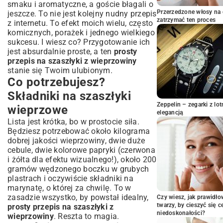
smaku i aromatyczne, a goście błagali o
Prawidłowe nabijanie składników na patyk
Przerzedzone włosy na 
jeszcze. To nie jest kolejny nudny przepis
zatrzymać ten proces
z internetu. To efekt moich wielu, często
Czas marynowania: Klucz do głębokiego
smaku
komicznych, porażek i jednego wielkiego
sukcesu. I wiesz co? Przygotowanie ich
Jak idealnie upiec szaszłyki? Grill,
jest absurdalnie proste, a ten
prosty
piekarnik czy patelnia?
przepis na szaszłyki z wieprzowiny
Szaszłyki z grilla: Dymny aromat i
stanie się Twoim ulubionym.
chrupiąca skórka
Co potrzebujesz?
Szaszłyki z piekarnika: Wersja dla każdej
pogody
Składniki na szaszłyki
Szaszłyki z patelni: Szybko i smacznie
Zeppelin – zegarki z l
wieprzowe
elegancją
Z czym podawać szaszłyki wieprzowe?
Lista jest krótka, bo w prostocie siła.
Pomysły na dodatki
Będziesz potrzebować około kilograma
Świeże sałatki i surówki
dobrej jakości wieprzowiny, dwie duże
Sosy, które podkreślą smak
cebule, dwie kolorowe papryki (czerwona
i żółta dla efektu wizualnego!), około 200
Sekrety idealnych szaszłyków: Porady i
gramów wędzonego boczku w grubych
triki
plastrach i oczywiście składniki na
marynatę, o której za chwilę. To w
zasadzie wszystko, by powstał idealny,
Czy wiesz, jak prawidł
twarzy, by cieszyć się 
prosty przepis na szaszłyki z
niedoskonałości?
wieprzowiny
. Reszta to magia.