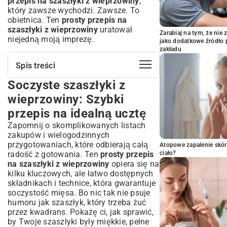
przepis na szaszłyki z wieprzowiny
,
który zawsze wychodzi. Zawsze. To
obietnica. Ten
prosty przepis na
szaszłyki z wieprzowiny
uratował
Zarabiaj na tym, że ni
niejedną moją imprezę.
jako dodatkowe źródło 
zakładu
Spis treści
Soczyste szaszłyki z
Soczyste szaszłyki z wieprzowiny:
Szybki przepis na idealną ucztę
wieprzowiny: Szybki
Co potrzebujesz? Składniki na szaszłyki
przepis na idealną ucztę
wieprzowe
Zapomnij o skomplikowanych listach
Wybór idealnego mięsa: Jaka
zakupów i wielogodzinnych
wieprzowina na szaszłyki?
przygotowaniach, które odbierają całą
Atopowe zapalenie skór
Świeże warzywa: Kolor i smak na patyku
radość z gotowania. Ten
prosty przepis
ciało?
Tajemnica smaku: Jak przygotować
na szaszłyki z wieprzowiny
opiera się na
marynatę do szaszłyków?
kilku kluczowych, ale łatwo dostępnych
składnikach i technice, która gwarantuje
Klasyczna marynata musztardowo-
soczystość mięsa. Bo nic tak nie psuje
miodowa
humoru jak szaszłyk, który trzeba żuć
Pikantna marynata z czosnkiem i papryką
przez kwadrans. Pokażę ci, jak sprawić,
Krok po kroku: Montaż i przygotowanie
by Twoje szaszłyki były miękkie, pełne
szaszłyków