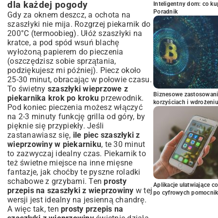
dla każdej pogody
Inteligentny dom: co k
Poradnik
Gdy za oknem deszcz, a ochota na
szaszłyki nie mija. Rozgrzej piekarnik do
200°C (termoobieg). Ułóż szaszłyki na
kratce, a pod spód wsuń blachę
wyłożoną papierem do pieczenia
(oszczędzisz sobie sprzątania,
podziękujesz mi później). Piecz około
25-30 minut, obracając w połowie czasu.
To świetny
szaszłyki wieprzowe z
Biznesowe zastosowani
piekarnika krok po kroku
przewodnik.
korzyściach i wdrożeni
Pod koniec pieczenia możesz włączyć
na 2-3 minuty funkcję grilla od góry, by
pięknie się przypiekły. Jeśli
zastanawiasz się,
ile piec szaszłyki z
wieprzowiny w piekarniku
, te 30 minut
to zazwyczaj idealny czas. Piekarnik to
też świetne miejsce na inne mięsne
fantazje, jak choćby te pyszne
roladki
schabowe z grzybami
. Ten
prosty
Aplikacje ułatwiające c
przepis na szaszłyki z wieprzowiny
w tej
po cyfrowych pomocni
wersji jest idealny na jesienną chandrę.
A więc tak, ten
prosty przepis na