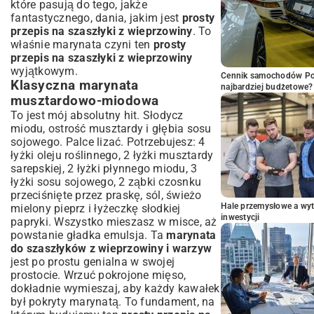
które pasują do tego, jakże
fantastycznego, dania, jakim jest
prosty
przepis na szaszłyki z wieprzowiny
. To
właśnie marynata czyni ten
prosty
przepis na szaszłyki z wieprzowiny
wyjątkowym.
Cennik samochodów Por
Klasyczna marynata
najbardziej budżetowe?
musztardowo-miodowa
To jest mój absolutny hit. Słodycz
miodu, ostrość musztardy i głębia sosu
sojowego. Palce lizać. Potrzebujesz: 4
łyżki oleju roślinnego, 2 łyżki musztardy
sarepskiej, 2 łyżki płynnego miodu, 3
łyżki sosu sojowego, 2 ząbki czosnku
przeciśnięte przez praskę, sól, świeżo
Hale przemysłowe a wyt
mielony pieprz i łyżeczkę słodkiej
inwestycji
papryki. Wszystko mieszasz w misce, aż
powstanie gładka emulsja. Ta
marynata
do szaszłyków z wieprzowiny i warzyw
jest po prostu genialna w swojej
prostocie. Wrzuć pokrojone mięso,
dokładnie wymieszaj, aby każdy kawałek
był pokryty marynatą. To fundament, na