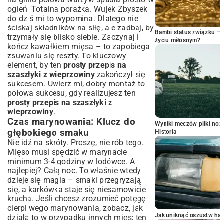
ogień. Totalna porażka. Wujek Zbyszek
do dziś mi to wypomina. Dlatego nie
ściskaj składników na siłę, ale zadbaj, by
Bambi status związku 
trzymały się blisko siebie. Zaczynaj i
życiu miłosnym?
kończ kawałkiem mięsa – to zapobiega
zsuwaniu się reszty. To kluczowy
element, by ten
prosty przepis na
szaszłyki z wieprzowiny
zakończył się
sukcesem. Uwierz mi, dobry montaż to
połowa sukcesu, gdy realizujesz ten
prosty przepis na szaszłyki z
wieprzowiny
.
Czas marynowania: Klucz do
Wyniki meczów piłki noż
głębokiego smaku
Historia
Nie idź na skróty. Proszę, nie rób tego.
Mięso musi spędzić w marynacie
minimum 3-4 godziny w lodówce. A
najlepiej? Całą noc. To właśnie wtedy
dzieje się magia – smaki przegryzają
się, a karkówka staje się niesamowicie
krucha. Jeśli chcesz zrozumieć potęgę
cierpliwego marynowania, zobacz, jak
Jak uniknąć oszustw h
działa to w przypadku innych mięs; ten