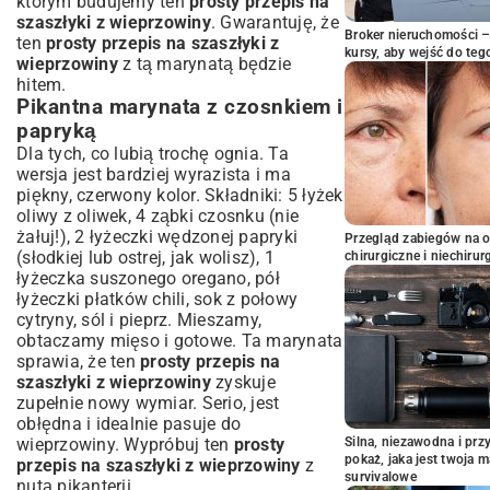
którym budujemy ten
prosty przepis na
szaszłyki z wieprzowiny
. Gwarantuję, że
Broker nieruchomości – 
ten
prosty przepis na szaszłyki z
kursy, aby wejść do teg
wieprzowiny
z tą marynatą będzie
hitem.
Pikantna marynata z czosnkiem i
papryką
Dla tych, co lubią trochę ognia. Ta
wersja jest bardziej wyrazista i ma
piękny, czerwony kolor. Składniki: 5 łyżek
oliwy z oliwek, 4 ząbki czosnku (nie
żałuj!), 2 łyżeczki wędzonej papryki
Przegląd zabiegów na 
(słodkiej lub ostrej, jak wolisz), 1
chirurgiczne i niechirur
łyżeczka suszonego oregano, pół
łyżeczki płatków chili, sok z połowy
cytryny, sól i pieprz. Mieszamy,
obtaczamy mięso i gotowe. Ta marynata
sprawia, że ten
prosty przepis na
szaszłyki z wieprzowiny
zyskuje
zupełnie nowy wymiar. Serio, jest
obłędna i idealnie pasuje do
wieprzowiny. Wypróbuj ten
prosty
Silna, niezawodna i pr
pokaż, jaka jest twoja 
przepis na szaszłyki z wieprzowiny
z
survivalowe
nutą pikanterii.