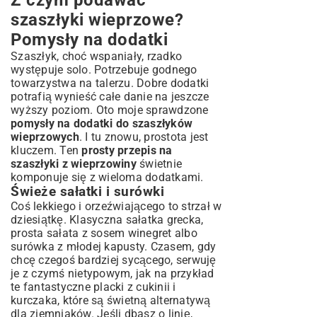
Z czym podawać
szaszłyki wieprzowe?
Pomysły na dodatki
Szaszłyk, choć wspaniały, rzadko
występuje solo. Potrzebuje godnego
towarzystwa na talerzu. Dobre dodatki
potrafią wynieść całe danie na jeszcze
wyższy poziom. Oto moje sprawdzone
pomysły na dodatki do szaszłyków
wieprzowych
. I tu znowu, prostota jest
kluczem. Ten
prosty przepis na
szaszłyki z wieprzowiny
świetnie
komponuje się z wieloma dodatkami.
Świeże sałatki i surówki
Coś lekkiego i orzeźwiającego to strzał w
dziesiątkę. Klasyczna sałatka grecka,
prosta sałata z sosem winegret albo
surówka z młodej kapusty. Czasem, gdy
chcę czegoś bardziej sycącego, serwuję
je z czymś nietypowym, jak na przykład
te fantastyczne
placki z cukinii i
kurczaka
, które są świetną alternatywą
dla ziemniaków. Jeśli dbasz o linię,