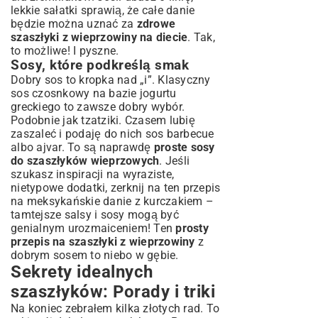
lekkie sałatki sprawią, że całe danie
będzie można uznać za
zdrowe
szaszłyki z wieprzowiny na diecie
. Tak,
to możliwe! I pyszne.
Sosy, które podkreślą smak
Dobry sos to kropka nad „i”. Klasyczny
sos czosnkowy na bazie jogurtu
greckiego to zawsze dobry wybór.
Podobnie jak tzatziki. Czasem lubię
zaszaleć i podaję do nich sos barbecue
albo ajvar. To są naprawdę
proste sosy
do szaszłyków wieprzowych
. Jeśli
szukasz inspiracji na wyraziste,
nietypowe dodatki, zerknij na ten
przepis
na meksykańskie danie z kurczakiem
–
tamtejsze salsy i sosy mogą być
genialnym urozmaiceniem! Ten
prosty
przepis na szaszłyki z wieprzowiny
z
dobrym sosem to niebo w gębie.
Sekrety idealnych
szaszłyków: Porady i triki
Na koniec zebrałem kilka złotych rad. To