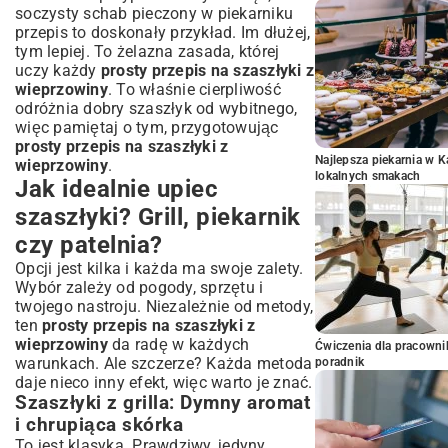
soczysty schab pieczony w piekarniku
przepis
to doskonały przykład. Im dłużej,
tym lepiej. To żelazna zasada, której
uczy każdy
prosty przepis na szaszłyki z
wieprzowiny
. To właśnie cierpliwość
odróżnia dobry szaszłyk od wybitnego,
więc pamiętaj o tym, przygotowując
prosty przepis na szaszłyki z
Najlepsza piekarnia w 
wieprzowiny
.
lokalnych smakach
Jak idealnie upiec
szaszłyki? Grill, piekarnik
czy patelnia?
Opcji jest kilka i każda ma swoje zalety.
Wybór zależy od pogody, sprzętu i
twojego nastroju. Niezależnie od metody,
ten
prosty przepis na szaszłyki z
wieprzowiny
da radę w każdych
Ćwiczenia dla pracown
warunkach. Ale szczerze? Każda metoda
poradnik
daje nieco inny efekt, więc warto je znać.
Szaszłyki z grilla: Dymny aromat
i chrupiąca skórka
To jest klasyka. Prawdziwy, jedyny