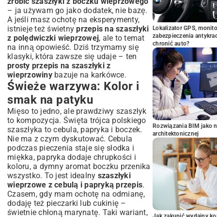
zrobić szaszłyki z boczku wieprzowego
– ja używam go jako dodatek, nie bazę.
A jeśli masz ochotę na eksperymenty,
istnieje też świetny
przepis na szaszłyki
Lokalizator GPS, monito
zabezpieczenia antykra
z polędwiczki wieprzowej
, ale to temat
chronić auto?
na inną opowieść. Dziś trzymamy się
klasyki, która zawsze się udaje – ten
prosty przepis na szaszłyki z
wieprzowiny
bazuje na karkówce.
Świeże warzywa: Kolor i
smak na patyku
Mięso to jedno, ale prawdziwy szaszłyk
to kompozycja. Święta trójca polskiego
Rozwiązania BIM jako n
szaszłyka to cebula, papryka i boczek.
architektonicznej
Nie ma z czym dyskutować. Cebula
podczas pieczenia staje się słodka i
miękka, papryka dodaje chrupkości i
koloru, a dymny aromat boczku przenika
wszystko. To jest idealny
szaszłyki
wieprzowe z cebulą i papryką przepis
.
Czasem, gdy mam ochotę na odmianę,
dodaję też pieczarki lub cukinię –
świetnie chłoną marynatę. Taki wariant,
Jak zakupić wydajny ko