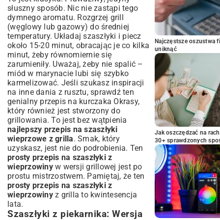
słuszny sposób. Nic nie zastąpi tego
dymnego aromatu. Rozgrzej grill
(węglowy lub gazowy) do średniej
temperatury. Układaj szaszłyki i piecz
Najczęstsze oszustwa f
około 15-20 minut, obracając je co kilka
uniknąć
minut, żeby równomiernie się
zarumieniły. Uważaj, żeby nie spalić –
miód w marynacie lubi się szybko
karmelizować. Jeśli szukasz inspiracji
na inne dania z rusztu, sprawdź ten
genialny
przepis na kurczaka Okrasy
,
który również jest stworzony do
grillowania. To jest bez wątpienia
najlepszy przepis na szaszłyki
Jak oszczędzać na rac
wieprzowe z grilla
. Smak, który
30+ sprawdzonych sp
uzyskasz, jest nie do podrobienia. Ten
prosty przepis na szaszłyki z
wieprzowiny
w wersji grillowej jest po
prostu mistrzostwem. Pamiętaj, że ten
prosty przepis na szaszłyki z
wieprzowiny
z grilla to kwintesencja
lata.
Szaszłyki z piekarnika: Wersja