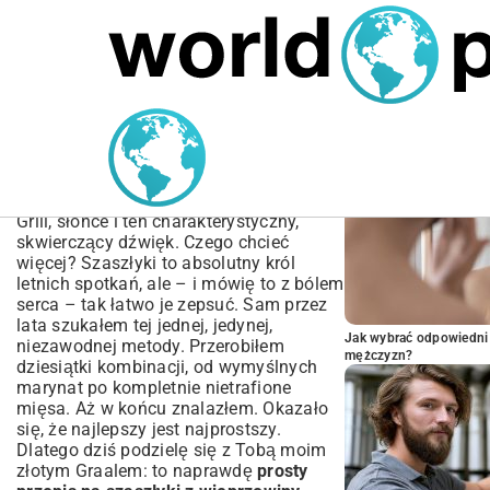
MARIUSZ ŁAMAGA
05.10.2025
SPORT
POPULARNE A
Prosty przepis na
szaszłyki z wieprzowiny –
soczyste i aromatyczne
Grill, słońce i ten charakterystyczny,
skwierczący dźwięk. Czego chcieć
więcej? Szaszłyki to absolutny król
letnich spotkań, ale – i mówię to z bólem
serca – tak łatwo je zepsuć. Sam przez
lata szukałem tej jednej, jedynej,
Jak wybrać odpowiedni 
niezawodnej metody. Przerobiłem
mężczyzn?
dziesiątki kombinacji, od wymyślnych
marynat po kompletnie nietrafione
mięsa. Aż w końcu znalazłem. Okazało
się, że najlepszy jest najprostszy.
Dlatego dziś podzielę się z Tobą moim
złotym Graalem: to naprawdę
prosty