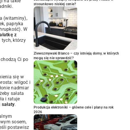
ji na takie
stosunkowo niskiej cenie?
adniki.
a (witaminy),
rek, papryka
chrupkość). W
ałatkę z
 tych, którzy
Zlewozmywaki Blanco – czy istnieją domy, w których
mogą się nie sprawdzić?
 chodzą Ci po
ienia się w
 prosta: wilgoć i
hłonie nadmiar
żeby sałata
 i ratuje
 sałaty
.
Produkcja elektroniki – główne cele i plany na rok
2026
ealnym
ezowym sosem,
eśli postawisz