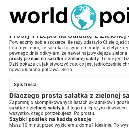
MARIUSZ ŁAMAGA
05.10.2025
SPORT
Prosty Przepis na Sałatkę z Zielonej
Powiedzmy sobie szczerze: ile razy zdarzyło Ci się zjeś
lata myślałam, że sałatka to synonim nudy i dietetycznej
pewnego dnia odkryłam, że nawet najzwyklejsza zielona 
prosty przepis na sałatkę z zielonej sałaty
. To nie jest 
Dziś pokażę ci, jak stworzyć coś, co jest jednocześnie ch
nowa ulubiona potrawa. Serio.
Spis treści
Dlaczego prosta sałatka z zielonej s
Dlaczego prosta sałatka z zielonej sałaty to Twój sprzym
Szybki posiłek na każdą okazję
Zapomnij o skomplikowanych listach składników i godzin
sałatkę z zielonej sałaty
jest tego najlepszym dowodem. T
Zdrowie i lekkość w jednym talerzu
wszystko, czego potrzebujesz. Po prostu.
Podstawy idealnej sałatki: Jak wybrać najlepszą zieloną
Szybki posiłek na każdą okazję
Rodzaje zielonej sałaty i ich charakterystyka
Masz 10 minut przed wyjściem z domu? Idealnie. To wys
Na co zwracać uwagę przy zakupie?