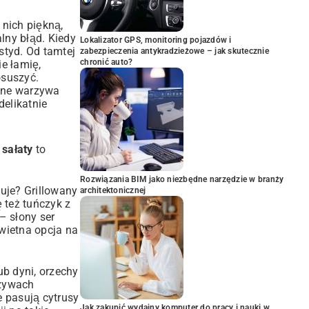
nich piękną,
lny błąd. Kiedy
Lokalizator GPS, monitoring pojazdów i
styd. Od tamtej
zabezpieczenia antykradzieżowe – jak skutecznie
chronić auto?
e łamię,
osuszyć.
jone warzywa
delikatnie
 sałaty
to
Rozwiązania BIM jako niezbędne narzędzie w branży
uje? Grillowany
architektonicznej
 też tuńczyk z
– słony ser
wietna opcja na
ub dyni, orzechy
rzywach
e pasują cytrusy
Jak zakupić wydajny komputer do pracy i nauki w