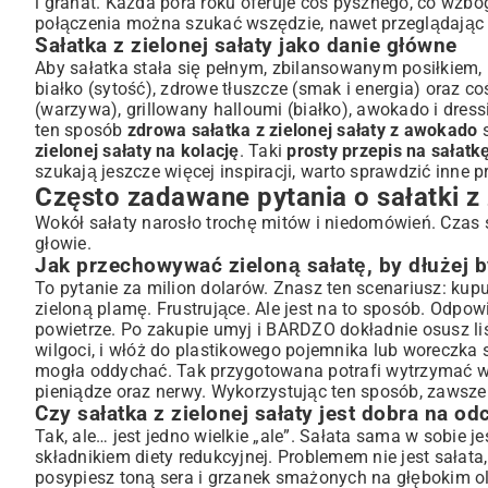
i granat. Każda pora roku oferuje coś pysznego, co wzb
połączenia można szukać wszędzie, nawet przeglądają
Sałatka z zielonej sałaty jako danie główne
Aby sałatka stała się pełnym, zbilansowanym posiłkiem, 
białko (sytość), zdrowe tłuszcze (smak i energia) oraz co
(warzywa), grillowany halloumi (białko), awokado i dress
ten sposób
zdrowa sałatka z zielonej sałaty z awokado
s
zielonej sałaty na kolację
. Taki
prosty przepis na sałatkę
szukają jeszcze więcej inspiracji, warto sprawdzić inne
p
Często zadawane pytania o sałatki z 
Wokół sałaty narosło trochę mitów i niedomówień. Czas s
głowie.
Jak przechowywać zieloną sałatę, by dłużej b
To pytanie za milion dolarów. Znasz ten scenariusz: ku
zieloną plamę. Frustrujące. Ale jest na to sposób. Odpow
powietrze. Po zakupie umyj i BARDZO dokładnie osusz liś
wilgoci, i włóż do plastikowego pojemnika lub woreczka
mogła oddychać. Tak przygotowana potrafi wytrzymać w 
pieniądze oraz nerwy. Wykorzystując ten sposób, zawsz
Czy sałatka z zielonej sałaty jest dobra na o
Tak, ale… jest jedno wielkie „ale”. Sałata sama w sobie j
składnikiem diety redukcyjnej. Problemem nie jest sałata
posypiesz toną sera i grzanek smażonych na głębokim oleju