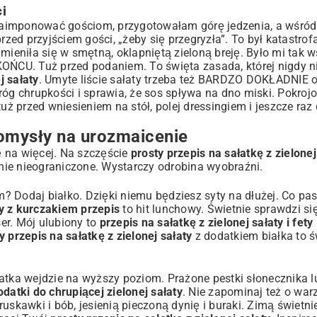
i
aimponować gościom, przygotowałam górę jedzenia, a wśród 
ed przyjściem gości, „żeby się przegryzła”. To był katastrofa
mieniła się w smętną, oklapniętą zieloną breję. Było mi tak w
CU. Tuż przed podaniem. To święta zasada, której nigdy ni
j sałaty
. Umyte liście sałaty trzeba też BARDZO DOKŁADNIE 
róg chrupkości i sprawia, że sos spływa na dno miski. Pokro
uż przed wniesieniem na stół, polej dressingiem i jeszcze raz 
Pomysły na urozmaicenie
 na więcej. Na szczęście
prosty przepis na sałatkę z zielonej
nie nieograniczone. Wystarczy odrobina wyobraźni.
? Dodaj białko. Dzięki niemu będziesz syty na dłużej. Co pas
ty z kurczakiem przepis
to hit lunchowy. Świetnie sprawdzi się
ser. Mój ulubiony to
przepis na sałatkę z zielonej sałaty i fety
y przepis na sałatkę z zielonej sałaty
z dodatkiem białka to ś
atka wejdzie na wyższy poziom. Prażone pestki słonecznika l
datki do chrupiącej zielonej sałaty
. Nie zapominaj też o wa
uskawki i bób, jesienią pieczoną dynię i buraki. Zimą świetni