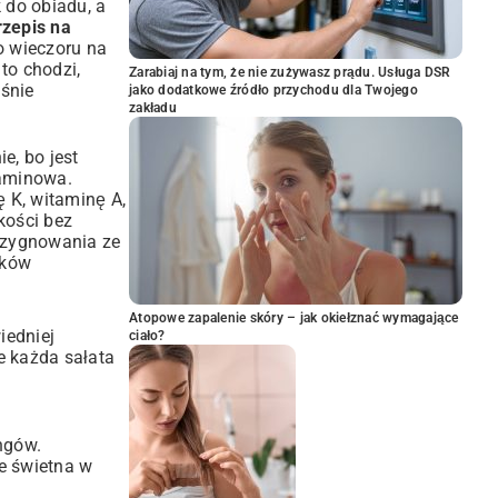
k do obiadu, a
rzepis na
go wieczoru na
to chodzi,
Zarabiaj na tym, że nie zużywasz prądu. Usługa DSR
śnie
jako dodatkowe źródło przychodu dla Twojego
zakładu
e, bo jest
taminowa.
ę K, witaminę A,
kości bez
rezygnowania ze
ików
Atopowe zapalenie skóry – jak okiełznać wymagające
iedniej
ciało?
e każda sałata
ngów.
e świetna w