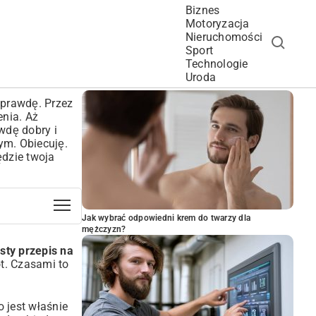
Biznes
Motoryzacja
Nieruchomości
Sport
Technologie
POPULARNE ARTYKUŁY
Uroda
aprawdę. Przez
enia. Aż
wdę dobry i
tym. Obiecuję.
ędzie twoja
Jak wybrać odpowiedni krem do twarzy dla
mężczyzn?
sty przepis na
t. Czasami to
 jest właśnie