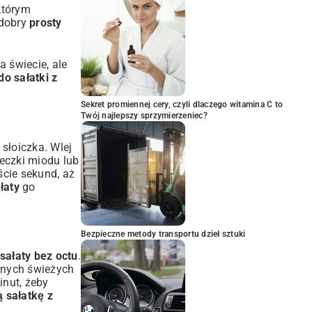
którym
 dobry
prosty
 świecie, ale
do sałatki z
Sekret promiennej cery, czyli dlaczego witamina C to
Twój najlepszy sprzymierzeniec?
 słoiczka. Wlej
żeczki miodu lub
ście sekund, aż
łaty
go
Bezpieczne metody transportu dzieł sztuki
sałaty bez octu
.
kanych świeżych
inut, żeby
ą sałatkę z