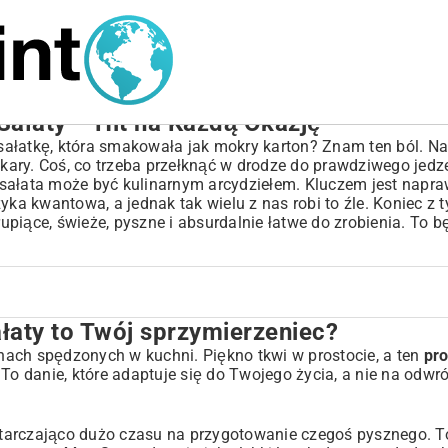
 Sałaty – Hit na Każdą Okazję
ć sałatkę, która smakowała jak mokry karton? Znam ten ból. N
 kary. Coś, co trzeba przełknąć w drodze do prawdziwego jedz
sałata może być kulinarnym arcydziełem. Kluczem jest napra
fizyka kwantowa, a jednak tak wielu z nas robi to źle. Koniec z 
rupiące, świeże, pyszne i absurdalnie łatwe do zrobienia. To b
ałaty to Twój sprzymierzeniec?
ierzeniec?
ach spędzonych w kuchni. Piękno tkwi w prostocie, a ten
pro
o danie, które adaptuje się do Twojego życia, a nie na odwró
 sałatę?
tarczająco dużo czasu na przygotowanie czegoś pysznego. To