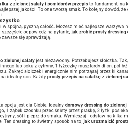
atka z zielonej sałaty i pomidorów przepis
to fundament, na 
ajlepszej jakości. To one tworzą smak. To kolejny dowód, że
i.
wszystko
iki w spójną, pyszną całość. Możesz mieć najlepsze warzywa na
Na szczęście odpowiedź na pytanie,
jak zrobić prosty dressing 
re zawsze się sprawdzają.
o zielonej sałaty
jest niezawodny. Potrzebujesz słoiczka. Tak,
 winnego lub soku z cytryny, 1 łyżeczkę musztardy dijon, pół ły
zu. Zakręć słoiczek i energicznie nim potrząsaj przez kilkana
 na idealny sos. Każdy
prosty przepis na sałatkę z zielonej sa
a opcja jest dla Ciebie. Idealny
domowy dressing do zielonej 
o, 1 ząbek czosnku przeciśnięty przez praskę, 2 łyżki posie
y cytryny, sól i pieprz do smaku. Wymieszaj i odstaw na kilka m
e. Ten dressing to świetny sposób na to,
jak urozmaicić prost