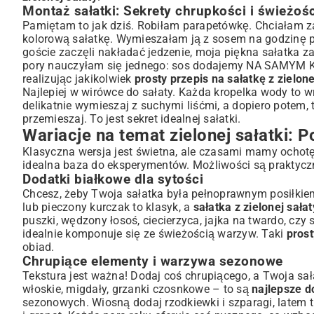
Montaż sałatki: Sekrety chrupkości i świeżośc
Pamiętam to jak dziś. Robiłam parapetówkę. Chciałam z
kolorową sałatkę. Wymieszałam ją z sosem na godzinę prz
goście zaczęli nakładać jedzenie, moja piękna sałatka za
pory nauczyłam się jednego: sos dodajemy NA SAMYM KOŃ
realizując jakikolwiek
prosty przepis na sałatkę z zielone
Najlepiej w wirówce do sałaty. Każda kropelka wody to w
delikatnie wymieszaj z suchymi liśćmi, a dopiero potem, t
przemieszaj. To jest sekret idealnej sałatki.
Wariacje na temat zielonej sałatki: 
Klasyczna wersja jest świetna, ale czasami mamy ochotę
idealna baza do eksperymentów. Możliwości są praktycz
Dodatki białkowe dla sytości
Chcesz, żeby Twoja sałatka była pełnoprawnym posiłkiem
lub pieczony kurczak to klasyk, a
sałatka z zielonej sała
puszki, wędzony łosoś, ciecierzyca, jajka na twardo, czy 
idealnie komponuje się ze świeżością warzyw. Taki
prost
obiad.
Chrupiące elementy i warzywa sezonowe
Tekstura jest ważna! Dodaj coś chrupiącego, a Twoja sał
włoskie, migdały, grzanki czosnkowe – to są
najlepsze do
sezonowych. Wiosną dodaj rzodkiewki i szparagi, latem tr