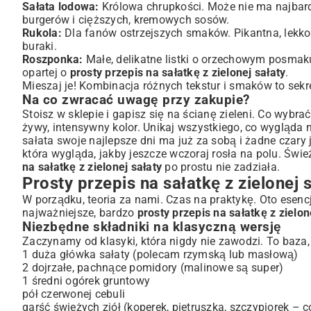
Sałata lodowa:
Królowa chrupkości. Może nie ma najbardzi
burgerów i cięższych, kremowych sosów.
Rukola:
Dla fanów ostrzejszych smaków. Pikantna, lekko 
buraki.
Roszponka:
Małe, delikatne listki o orzechowym posmaku.
opartej o
prosty przepis na sałatkę z zielonej sałaty
.
Mieszaj je! Kombinacja różnych tekstur i smaków to sekre
Na co zwracać uwagę przy zakupie?
Stoisz w sklepie i gapisz się na ścianę zieleni. Co wybra
żywy, intensywny kolor. Unikaj wszystkiego, co wygląda 
sałata swoje najlepsze dni ma już za sobą i żadne czary jej
która wygląda, jakby jeszcze wczoraj rosła na polu. Świe
na sałatkę z zielonej sałaty
po prostu nie zadziała.
Prosty przepis na sałatkę z zielonej 
W porządku, teoria za nami. Czas na praktykę. Oto esencj
najważniejsze, bardzo
prosty przepis na sałatkę z zielon
Niezbędne składniki na klasyczną wersję
Zaczynamy od klasyki, która nigdy nie zawodzi. To baza
1 duża główka sałaty (polecam rzymską lub masłową)
2 dojrzałe, pachnące pomidory (malinowe są super)
1 średni ogórek gruntowy
pół czerwonej cebuli
garść świeżych ziół (koperek, pietruszka, szczypiorek – c