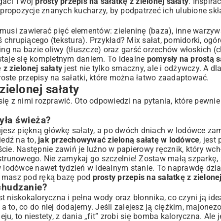
ogaci Twój
prosty przepis na sałatkę z zielonej sałaty
. Inspirac
c
propozycje znanych kucharzy
, by podpatrzeć ich ulubione skł
musi zawierać pięć elementów: zieleninę (baza), inne warzyw
ś chrupiącego (tekstura). Przykład? Mix sałat, pomidorki, ogó
ing na bazie oliwy (tłuszcze) oraz garść orzechów włoskich (
taje się kompletnym daniem. To idealne
pomysły na prostą s
 z zielonej sałaty
jest nie tylko smaczny, ale i odżywczy. A dla
roste przepisy na sałatki
, które można łatwo zaadaptować.
zielonej sałaty
ię z nimi rozprawić. Oto odpowiedzi na pytania, które pewnie
yła świeża?
pujesz piękną główkę sałaty, a po dwóch dniach w lodówce zam
iedź na to,
jak przechowywać zieloną sałatę w lodówce
, jest
cie. Następnie zawiń je luźno w papierowy ręcznik, który wc
 strunowego. Nie zamykaj go szczelnie! Zostaw małą szparkę, 
lodówce nawet tydzień w idealnym stanie. To naprawdę działa
e masz pod ręką bazę pod
prosty przepis na sałatkę z zielonej
dchudzanie?
est niskokaloryczna i pełna wody oraz błonnika, co czyni ją id
, a to, co do niej dodajemy. Jeśli zalejesz ją ciężkim, majon
, to niestety, z dania „fit” zrobi się bomba kaloryczna. Ale j