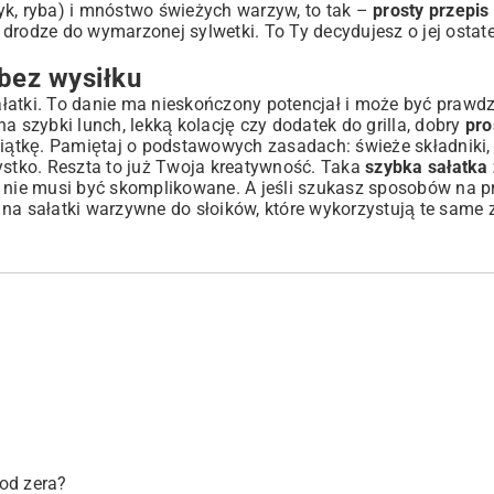
ndyk, ryba) i mnóstwo świeżych warzyw, to tak –
prosty przepis
rodze do wymarzonej sylwetki. To Ty decydujesz o jej ostat
bez wysiłku
łatki. To danie ma nieskończony potencjał i może być prawdz
a szybki lunch, lekką kolację czy dodatek do grilla, dobry
pro
iątkę. Pamiętaj o podstawowych zasadach: świeże składniki,
ystko. Reszta to już Twoja kreatywność. Taka
szybka sałatka 
e nie musi być skomplikowane. A jeśli szukasz sposobów na 
 na sałatki warzywne do słoików
, które wykorzystują te same
od zera?