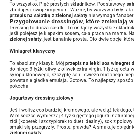
To wszystko. Pięć prostych składników. Podstawowy
sał
zbudujesz swoje imperium. Ważne, by warzywa były jak n
przepis na sałatkę z zielonej sałaty
nie wymaga fanaberi
Przygotowanie dressingów, które zmieniają 
Dressing to dusza sałatki. To on łączy wszystkie składn
jeśli polejesz je kiepskim sosem, cała praca na marne. 
zielonej sałaty
, jest banalnie prosta. Oto dwie opcje, któ
Winiagret klasyczny
To absolutny klasyk. Mój
przepis na lekki sos winegret d
do niego 3 łyżki oliwy z oliwek extra virgin, 1 łyżkę octu
syropu klonowego, szczyptę soli i świeżo mielonego piepr
powstanie gładka emulsja. Gotowe. To najlepszy sposób
pokocha.
Jogurtowy dressing ziołowy
Jeśli wolisz coś bardziej kremowego, ale wciąż lekkiego, t
W miseczce wymieszaj 4 łyżki gęstego jogurtu naturalneg
ziół (koperek i szczypiorek to duet idealny), sok z połow
smaki się przegryzły. Proste, prawda? A smakuje obłędni
zielonej sałaty
.