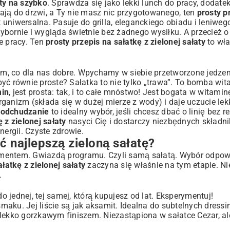
aty na szybko
. Sprawdza się jako lekki lunch do pracy, dodate
ają do drzwi, a Ty nie masz nic przygotowanego, ten
prosty p
t uniwersalna. Pasuje do grilla, eleganckiego obiadu i leniwe
bornie i wygląda świetnie bez żadnego wysiłku. A przecież o 
e pracy. Ten
prosty przepis na sałatkę z zielonej sałaty
to wła
enie
, co dla nas dobre. Wpychamy w siebie przetworzone jedzeni
e być równie proste? Sałatka to nie tylko „trawa”. To bomba wi
min
, jest prosta: tak, i to całe mnóstwo! Jest bogata w witamin
ganizm (składa się w dużej mierze z wody) i daje uczucie lek
na odchudzanie
to idealny wybór, jeśli chcesz dbać o linię bez 
 z zielonej sałaty
nasyci Cię i dostarczy niezbędnych składn
nergii. Czyste zdrowie.
ć najlepszą zieloną sałatę?
amentem. Gwiazdą programu. Czyli samą sałatą. Wybór odpow
łatkę z zielonej sałaty
zaczyna się właśnie na tym etapie. Ni
.
o jednej, tej samej, którą kupujesz od lat. Eksperymentuj!
aku. Jej liście są jak aksamit. Idealna do subtelnych dressi
 lekko gorzkawym finiszem. Niezastąpiona w sałatce Cezar, al