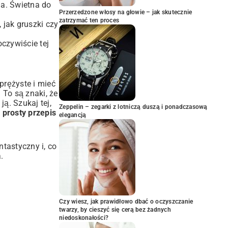
ia. Świetna do
Przerzedzone włosy na głowie – jak skutecznie
zatrzymać ten proces
 jak gruszki czy
czywiście tej
sprężyste i mieć
 To są znaki, że
ją. Szukaj tej,
Zeppelin – zegarki z lotniczą duszą i ponadczasową
y
prosty przepis
elegancją
ntastyczny i, co
.
Czy wiesz, jak prawidłowo dbać o oczyszczanie
twarzy, by cieszyć się cerą bez żadnych
niedoskonałości?