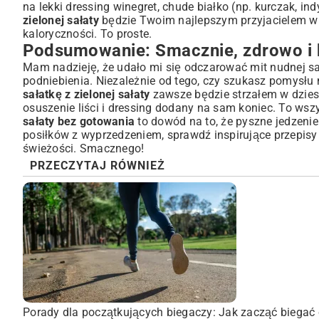
na lekki dressing winegret, chude białko (np. kurczak, i
zielonej sałaty
będzie Twoim najlepszym przyjacielem w d
kaloryczności. To proste.
Podsumowanie: Smacznie, zdrowo i 
Mam nadzieję, że udało mi się odczarować mit nudnej sa
podniebienia. Niezależnie od tego, czy szukasz pomysłu n
sałatkę z zielonej sałaty
zawsze będzie strzałem w dzies
osuszenie liści i dressing dodany na sam koniec. To wsz
sałaty bez gotowania
to dowód na to, że pyszne jedzeni
posiłków z wyprzedzeniem, sprawdź inspirujące
przepisy
świeżości. Smacznego!
PRZECZYTAJ RÓWNIEŻ
Porady dla początkujących biegaczy: Jak zacząć biegać 