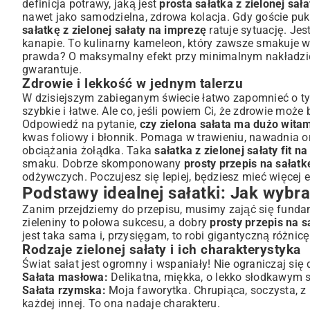
definicja potrawy, jaką jest
prosta sałatka z zielonej sał
Prosty przepis na sałatkę z zielonej sałaty: Krok po kroku
nawet jako samodzielna, zdrowa kolacja. Gdy goście puk
sałatkę z zielonej sałaty na imprezę
ratuje sytuację. Jes
Niezbędne składniki na klasyczną wersję
kanapie. To kulinarny kameleon, który zawsze smakuje wy
Przygotowanie dressingów, które zmieniają wszystko
prawda? O maksymalny efekt przy minimalnym nakładzi
Montaż sałatki: Sekrety chrupkości i świeżości
gwarantuje.
Wariacje na temat zielonej sałatki: Pomysły na urozmaic
Zdrowie i lekkość w jednym talerzu
Dodatki białkowe dla sytości
W dzisiejszym zabieganym świecie łatwo zapomnieć o tym
szybkie i łatwe. Ale co, jeśli powiem Ci, że zdrowie moż
Chrupiące elementy i warzywa sezonowe
Odpowiedź na pytanie,
czy zielona sałata ma dużo wita
Sałatka z zielonej sałaty jako danie główne
kwas foliowy i błonnik. Pomaga w trawieniu, nawadnia or
Często zadawane pytania o sałatki z zielonej sałaty
obciążania żołądka. Taka
sałatka z zielonej sałaty fit 
Jak przechowywać zieloną sałatę, by dłużej była świeża?
smaku. Dobrze skomponowany
prosty przepis na sałatkę
odżywczych. Poczujesz się lepiej, będziesz mieć więcej e
Czy sałatka z zielonej sałaty jest dobra na odchudzanie?
Podstawy idealnej sałatki: Jak wybra
Podsumowanie: Smacznie, zdrowo i bez wysiłku
Zanim przejdziemy do przepisu, musimy zająć się fund
zieleniny to połowa sukcesu, a dobry
prosty przepis na sa
jest taka sama i, przysięgam, to robi gigantyczną różnicę
Rodzaje zielonej sałaty i ich charakterystyka
Świat sałat jest ogromny i wspaniały! Nie ograniczaj się d
Sałata masłowa:
Delikatna, miękka, o lekko słodkawym sm
Sałata rzymska:
Moja faworytka. Chrupiąca, soczysta, z
każdej innej. To ona nadaje charakteru.