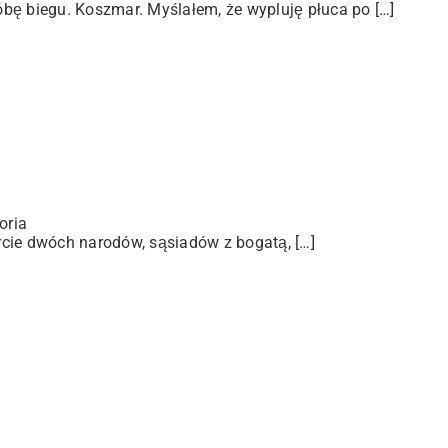
bę biegu. Koszmar. Myślałem, że wypluję płuca po […]
oria
arcie dwóch narodów, sąsiadów z bogatą, […]