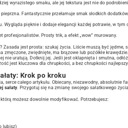
ej wyrazistego smaku, ale jej tekstura jest nie do podrobien
pieprzna. Fantastycznie przełamuje smak słodkich dodatków,
 Wygląda pięknie i dodaje elegancji każdej potrawie, w tym o
t profesjonalistów. Prosty trik, a efekt „wow” murowany.
ć? Zasada jest prosta: szukaj życia. Liście muszą być jędrne, 
na zmęczone, zwiędnięte, ma brązowe lub pożółkłe krawędzie.
 nie uratują. Dotknij jej. Jeśli jest oklapnięta i smutna, odłóż 
żość jest kluczowa dla chrupkości, a bez chrupkości najlepsz
sałaty: Krok po kroku
a, serce całego artykułu. Obiecany, niezawodny, absolutnie fa
ej sałaty
. Przygotuj się na zmianę swojego sałatkowego życia
, którą możesz dowolnie modyfikować. Potrzebujesz:
o lubisz)