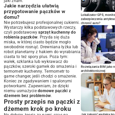
jaki znam.
Jakie narzędzia ułatwią
przygotowanie pączków w
Lokalizator GPS, monito
domu?
zabezpieczenia antykra
Nie potrzebujesz profesjonalnej cukierni.
chronić auto?
Wystarczy kilka podstawowych rzeczy,
czyli podstawowy
sprzęt kuchenny do
robienia pączków
. Przyda się duża
miska, w której ciasto będzie mogło
swobodnie rosnąć. Drewniana łyżka lub
robot planetarny z hakiem do wyrabiania
ciasta to też spory plus. Poza tym:
wałek, szklanka lub wykrawacz do
pączków, szeroki garnek do smażenia i
Rozwiązania BIM jako n
termometr kuchenny. Termometr to
architektonicznej
game changer, jeśli chodzi o smażenie.
Koniec ze zgadywaniem i spalonymi
potworkami. Zapewniam, że dzięki
niemu usmażycie
domowe pączki z
dżemem bez problemów
.
Prosty przepis na pączki z
dżemem krok po kroku
No dobrze, teoria za nami, czas na
Jak zakupić wydajny ko