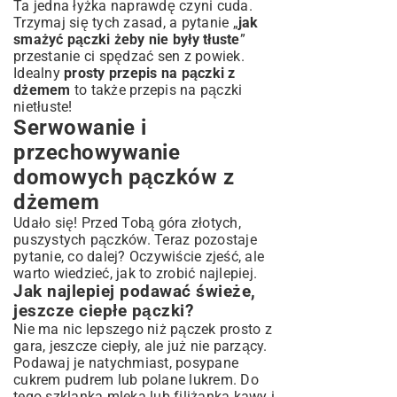
Ta jedna łyżka naprawdę czyni cuda.
Trzymaj się tych zasad, a pytanie „
jak
smażyć pączki żeby nie były tłuste
”
przestanie ci spędzać sen z powiek.
Idealny
prosty przepis na pączki z
dżemem
to także przepis na pączki
nietłuste!
Serwowanie i
przechowywanie
domowych pączków z
dżemem
Udało się! Przed Tobą góra złotych,
puszystych pączków. Teraz pozostaje
pytanie, co dalej? Oczywiście zjeść, ale
warto wiedzieć, jak to zrobić najlepiej.
Jak najlepiej podawać świeże,
jeszcze ciepłe pączki?
Nie ma nic lepszego niż pączek prosto z
gara, jeszcze ciepły, ale już nie parzący.
Podawaj je natychmiast, posypane
cukrem pudrem lub polane lukrem. Do
tego szklanka mleka lub filiżanka kawy i