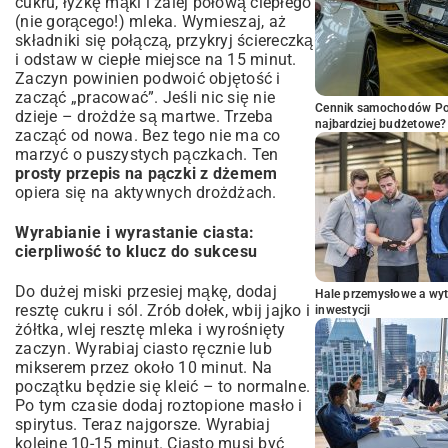
cukru, łyżkę mąki i zalej połową ciepłego
(nie gorącego!) mleka. Wymieszaj, aż
składniki się połączą, przykryj ściereczką
i odstaw w ciepłe miejsce na 15 minut.
Zaczyn powinien podwoić objętość i
zacząć „pracować”. Jeśli nic się nie
Cennik samochodów Por
dzieje – drożdże są martwe. Trzeba
najbardziej budżetowe?
zacząć od nowa. Bez tego nie ma co
marzyć o puszystych pączkach. Ten
prosty przepis na pączki z dżemem
opiera się na aktywnych drożdżach.
Wyrabianie i wyrastanie ciasta:
cierpliwość to klucz do sukcesu
Do dużej miski przesiej mąkę, dodaj
Hale przemysłowe a wyt
resztę cukru i sól. Zrób dołek, wbij jajko i
inwestycji
żółtka, wlej resztę mleka i wyrośnięty
zaczyn. Wyrabiaj ciasto ręcznie lub
mikserem przez około 10 minut. Na
początku będzie się kleić – to normalne.
Po tym czasie dodaj roztopione masło i
spirytus. Teraz najgorsze. Wyrabiaj
kolejne 10-15 minut. Ciasto musi być