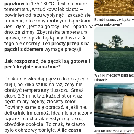
pączków
to 175-180°C. Jeśli nie masz
termometru, wrzuć kawałek ciasta –
powinien od razu wypłynąć i zacząć się
Bambi status związku 
rumienić, otoczony drobnymi bąbelkami.
życiu miłosnym?
Jeśli dymi, jest za gorący. Jeśli opada na
dno, za zimny. Zbyt niska temperatura
sprawi, że pączki będą piły tłuszcz. A
tego nie chcemy. Ten
prosty przepis na
pączki z dżemem
wymaga precyzji.
Jak rozpoznać, że pączki są gotowe i
perfekcyjnie usmażone?
Wyniki meczów piłki noż
Delikatnie wkładaj pączki do gorącego
Historia
oleju, po kilka sztuk na raz, żeby nie
obniżyć temperatury tłuszczu. Smaż
około 2-3 minuty z każdej strony, aż
będą miały piękny, złocisty kolor.
Powinny same się obracać, a jeśli nie,
delikatnie im pomóż. Idealnie usmażony
pączek ma charakterystyczną jasną
obwódkę dookoła. To znak, że ciasto
było dobrze wyrośnięte. A
ile czasu
Jak uniknąć oszustw h