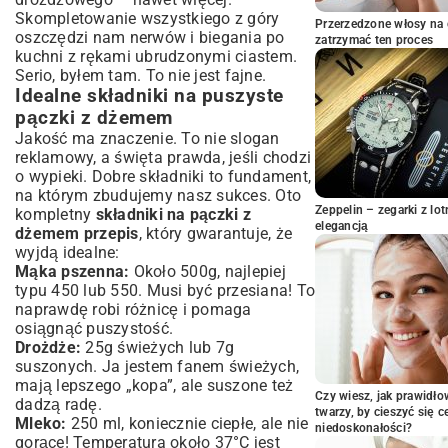
Przygotowanie ciasta drożdżowego:
Skompletowanie wszystkiego z góry
Przerzedzone włosy na 
sekrety puszystości i smaku
oszczędzi nam nerwów i biegania po
zatrzymać ten proces
kuchni z rękami ubrudzonymi ciastem.
Formowanie i nadziewanie pączków:
równe kształty bez wysiłku
Serio, byłem tam. To nie jest fajne.
Idealne składniki na puszyste
Smażenie pączków: złota skórka i brak
tłustości
pączki z dżemem
Lukrowanie i dekorowanie: ostatnie szlify
Jakość ma znaczenie. To nie slogan
dla niezapomnianego smaku
reklamowy, a święta prawda, jeśli chodzi
o wypieki. Dobre składniki to fundament,
Wybór dżemu i alternatywne nadzienia
na którym zbudujemy nasz sukces. Oto
do pączków
Zeppelin – zegarki z l
kompletny
składniki na pączki z
Jaki dżem najlepiej pasuje do tradycyjnych
elegancją
dżemem przepis
, który gwarantuje, że
pączków?
wyjdą idealne:
Pomysły na inne pyszne farsze do pączków
Mąka pszenna:
Około 500g, najlepiej
– zaskocz swoich gości!
typu 450 lub 550. Musi być przesiana! To
Najczęściej popełniane błędy i jak ich
naprawdę robi różnicę i pomaga
unikać podczas pieczenia pączków
osiągnąć puszystość.
Dlaczego pączki nie rosną? Rozwiązania
Drożdże:
25g świeżych lub 7g
problemów z ciastem drożdżowym
suszonych. Ja jestem fanem świeżych,
Smażone pączki są zbyt tłuste? Sprawdź
mają lepszego „kopa”, ale suszone też
Czy wiesz, jak prawidł
nasze porady
dadzą radę.
twarzy, by cieszyć się 
Mleko:
250 ml, koniecznie ciepłe, ale nie
Serwowanie i przechowywanie
niedoskonałości?
gorące! Temperatura około 37°C jest
domowych pączków z dżemem