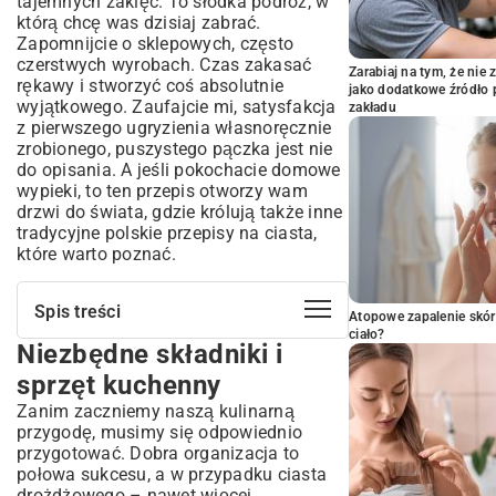
tajemnych zaklęć. To słodka podróż, w
którą chcę was dzisiaj zabrać.
Zapomnijcie o sklepowych, często
czerstwych wyrobach. Czas zakasać
Zarabiaj na tym, że ni
rękawy i stworzyć coś absolutnie
jako dodatkowe źródło 
wyjątkowego. Zaufajcie mi, satysfakcja
zakładu
z pierwszego ugryzienia własnoręcznie
zrobionego, puszystego pączka jest nie
do opisania. A jeśli pokochacie domowe
wypieki, to ten przepis otworzy wam
drzwi do świata, gdzie królują także inne
tradycyjne polskie przepisy na ciasta
,
które warto poznać.
Spis treści
Atopowe zapalenie skór
ciało?
Niezbędne składniki i
Niezbędne składniki i sprzęt kuchenny
Idealne składniki na puszyste pączki z
sprzęt kuchenny
dżemem
Zanim zaczniemy naszą kulinarną
Jakie narzędzia ułatwią przygotowanie
przygodę, musimy się odpowiednio
pączków w domu?
przygotować. Dobra organizacja to
Prosty przepis na pączki z dżemem krok
połowa sukcesu, a w przypadku ciasta
po kroku
drożdżowego – nawet więcej.