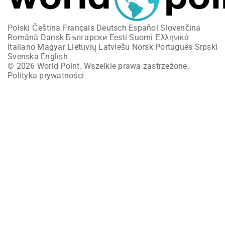
Polski
Čeština
Français
Deutsch
Español
Slovenčina
Română
Dansk
Български
Eesti
Suomi
Ελληνικά
Italiano
Magyar
Lietuvių
Latviešu
Norsk
Português
Srpski
Svenska
English
© 2026 World Point. Wszelkie prawa zastrzeżone.
Polityka prywatności