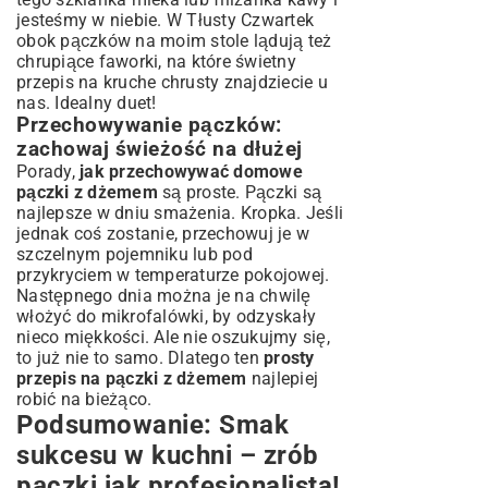
jesteśmy w niebie. W Tłusty Czwartek
obok pączków na moim stole lądują też
chrupiące faworki, na które świetny
przepis na kruche chrusty
znajdziecie u
nas. Idealny duet!
Przechowywanie pączków:
zachowaj świeżość na dłużej
Porady,
jak przechowywać domowe
pączki z dżemem
są proste. Pączki są
najlepsze w dniu smażenia. Kropka. Jeśli
jednak coś zostanie, przechowuj je w
szczelnym pojemniku lub pod
przykryciem w temperaturze pokojowej.
Następnego dnia można je na chwilę
włożyć do mikrofalówki, by odzyskały
nieco miękkości. Ale nie oszukujmy się,
to już nie to samo. Dlatego ten
prosty
przepis na pączki z dżemem
najlepiej
robić na bieżąco.
Podsumowanie: Smak
sukcesu w kuchni – zrób
pączki jak profesjonalista!