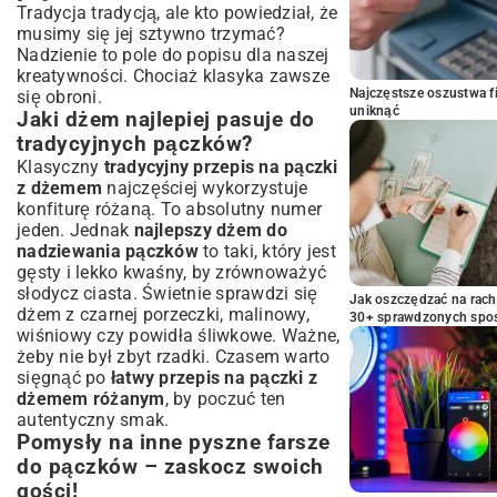
Tradycja tradycją, ale kto powiedział, że
musimy się jej sztywno trzymać?
Nadzienie to pole do popisu dla naszej
kreatywności. Chociaż klasyka zawsze
Najczęstsze oszustwa f
się obroni.
uniknąć
Jaki dżem najlepiej pasuje do
tradycyjnych pączków?
Klasyczny
tradycyjny przepis na pączki
z dżemem
najczęściej wykorzystuje
konfiturę różaną. To absolutny numer
jeden. Jednak
najlepszy dżem do
nadziewania pączków
to taki, który jest
gęsty i lekko kwaśny, by zrównoważyć
słodycz ciasta. Świetnie sprawdzi się
Jak oszczędzać na rac
dżem z czarnej porzeczki, malinowy,
30+ sprawdzonych sp
wiśniowy czy powidła śliwkowe. Ważne,
żeby nie był zbyt rzadki. Czasem warto
sięgnąć po
łatwy przepis na pączki z
dżemem różanym
, by poczuć ten
autentyczny smak.
Pomysły na inne pyszne farsze
do pączków – zaskocz swoich
gości!