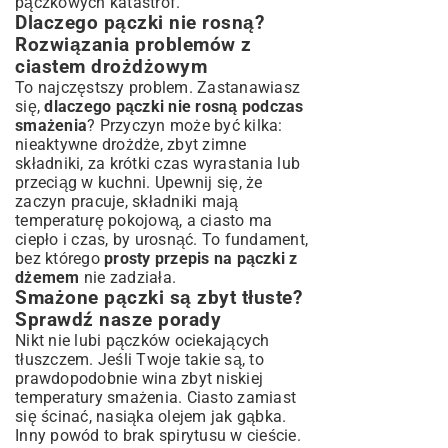
pączkowych katastrof.
Dlaczego pączki nie rosną?
Rozwiązania problemów z
ciastem drożdżowym
To najczęstszy problem. Zastanawiasz
się,
dlaczego pączki nie rosną podczas
smażenia
? Przyczyn może być kilka:
nieaktywne drożdże, zbyt zimne
składniki, za krótki czas wyrastania lub
przeciąg w kuchni. Upewnij się, że
zaczyn pracuje, składniki mają
temperaturę pokojową, a ciasto ma
ciepło i czas, by urosnąć. To fundament,
bez którego
prosty przepis na pączki z
dżemem
nie zadziała.
Smażone pączki są zbyt tłuste?
Sprawdź nasze porady
Nikt nie lubi pączków ociekających
tłuszczem. Jeśli Twoje takie są, to
prawdopodobnie wina zbyt niskiej
temperatury smażenia. Ciasto zamiast
się ścinać, nasiąka olejem jak gąbka.
Inny powód to brak spirytusu w cieście.