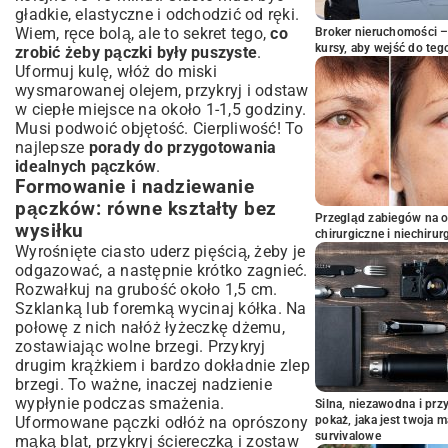
gładkie, elastyczne i odchodzić od ręki.
Wiem, ręce bolą, ale to sekret tego,
co
Broker nieruchomości – 
kursy, aby wejść do teg
zrobić żeby pączki były puszyste
.
Uformuj kulę, włóż do miski
wysmarowanej olejem, przykryj i odstaw
w ciepłe miejsce na około 1-1,5 godziny.
Musi podwoić objętość. Cierpliwość! To
najlepsze
porady do przygotowania
idealnych pączków
.
Formowanie i nadziewanie
pączków: równe kształty bez
Przegląd zabiegów na 
wysiłku
chirurgiczne i niechirur
Wyrośnięte ciasto uderz pięścią, żeby je
odgazować, a następnie krótko zagnieć.
Rozwałkuj na grubość około 1,5 cm.
Szklanką lub foremką wycinaj kółka. Na
połowę z nich nałóż łyżeczkę dżemu,
zostawiając wolne brzegi. Przykryj
drugim krążkiem i bardzo dokładnie zlep
brzegi. To ważne, inaczej nadzienie
wypłynie podczas smażenia.
Silna, niezawodna i pr
pokaż, jaka jest twoja 
Uformowane pączki odłóż na oprószony
survivalowe
mąką blat, przykryj ściereczką i zostaw