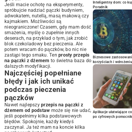
Inteligentny dom: co k
Jeśli macie ochotę na eksperymenty,
Poradnik
spróbujcie nadziać pączki budyniem,
adwokatem, nutellą, masą makową czy
kajmakiem. Możliwości są
nieograniczone! Czasem, gdy mam dość
smażenia, myślę o zupełnie innych
deserach, na przykład o tym, jak zrobić
blok czekoladowy bez pieczenia
. Ale
potem wracam do pączków, bo nic nie
zastąpi tego smaku. Ten
prosty przepis
Biznesowe zastosowani
na pączki z dżemem
to świetna baza do
korzyściach i wdrożeni
dalszych modyfikacji.
Najczęściej popełniane
błędy i jak ich unikać
podczas pieczenia
pączków
Nawet najlepszy
przepis na pączki z
dżemem od podstaw
może się nie udać,
Aplikacje ułatwiające c
jeśli popełnimy kilka podstawowych
po cyfrowych pomocni
błędów. Spokojnie, każdy kiedyś
zaczynał. Ja też mam na koncie kilka