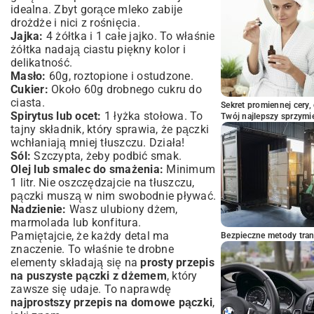
idealna. Zbyt gorące mleko zabije
Jak najlepiej podawać świeże, jeszcze
drożdże i nici z rośnięcia.
ciepłe pączki?
Jajka:
4 żółtka i 1 całe jajko. To właśnie
Przechowywanie pączków: zachowaj
żółtka nadają ciastu piękny kolor i
świeżość na dłużej
delikatność.
Podsumowanie: Smak sukcesu w kuchni
Masło:
60g, roztopione i ostudzone.
– zrób pączki jak profesjonalista!
Cukier:
Około 60g drobnego cukru do
ciasta.
Sekret promiennej cery,
Spirytus lub ocet:
1 łyżka stołowa. To
Twój najlepszy sprzymi
tajny składnik, który sprawia, że pączki
wchłaniają mniej tłuszczu. Działa!
Sól:
Szczypta, żeby podbić smak.
Olej lub smalec do smażenia:
Minimum
1 litr. Nie oszczędzajcie na tłuszczu,
pączki muszą w nim swobodnie pływać.
Nadzienie:
Wasz ulubiony dżem,
marmolada lub konfitura.
Pamiętajcie, że każdy detal ma
Bezpieczne metody trans
znaczenie. To właśnie te drobne
elementy składają się na
prosty przepis
na puszyste pączki z dżemem
, który
zawsze się udaje. To naprawdę
najprostszy przepis na domowe pączki
,