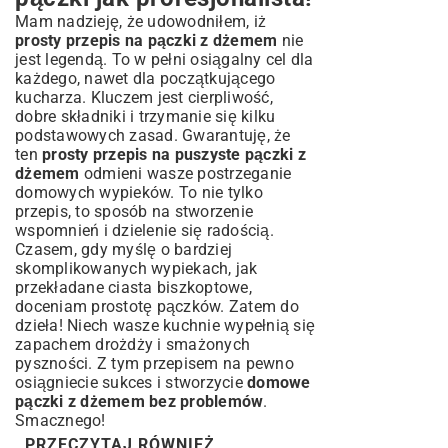
Mam nadzieję, że udowodniłem, iż
prosty przepis na pączki z dżemem
nie
jest legendą. To w pełni osiągalny cel dla
każdego, nawet dla początkującego
kucharza. Kluczem jest cierpliwość,
dobre składniki i trzymanie się kilku
podstawowych zasad. Gwarantuję, że
ten
prosty przepis na puszyste pączki z
dżemem
odmieni wasze postrzeganie
domowych wypieków. To nie tylko
przepis, to sposób na stworzenie
wspomnień i dzielenie się radością.
Czasem, gdy myślę o bardziej
skomplikowanych wypiekach, jak
przekładane ciasta biszkoptowe
,
doceniam prostotę pączków. Zatem do
dzieła! Niech wasze kuchnie wypełnią się
zapachem drożdży i smażonych
pyszności. Z tym przepisem na pewno
osiągniecie sukces i stworzycie
domowe
pączki z dżemem bez problemów
.
Smacznego!
PRZECZYTAJ RÓWNIEŻ