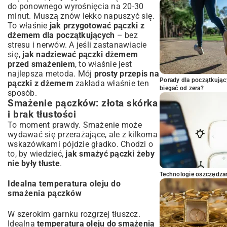
do ponownego wyrośnięcia na 20-30
minut. Muszą znów lekko napuszyć się.
To właśnie
jak przygotować pączki z
dżemem dla początkujących
– bez
stresu i nerwów. A jeśli zastanawiacie
się,
jak nadziewać pączki dżemem
przed smażeniem
, to właśnie jest
najlepsza metoda. Mój
prosty przepis na
Porady dla początkując
pączki z dżemem
zakłada właśnie ten
biegać od zera?
sposób.
Smażenie pączków: złota skórka
i brak tłustości
To moment prawdy. Smażenie może
wydawać się przerażające, ale z kilkoma
wskazówkami pójdzie gładko. Chodzi o
to, by wiedzieć,
jak smażyć pączki żeby
nie były tłuste
.
Technologie oszczędzan
Idealna temperatura oleju do
smażenia pączków
W szerokim garnku rozgrzej tłuszcz.
Idealna
temperatura oleju do smażenia