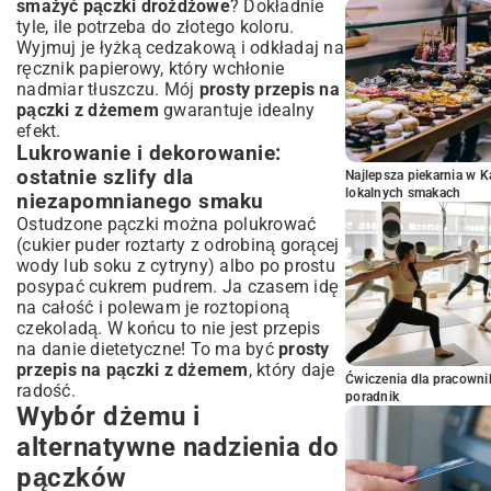
smażyć pączki drożdżowe
? Dokładnie
tyle, ile potrzeba do złotego koloru.
Wyjmuj je łyżką cedzakową i odkładaj na
ręcznik papierowy, który wchłonie
nadmiar tłuszczu. Mój
prosty przepis na
pączki z dżemem
gwarantuje idealny
efekt.
Lukrowanie i dekorowanie:
ostatnie szlify dla
Najlepsza piekarnia w 
lokalnych smakach
niezapomnianego smaku
Ostudzone pączki można polukrować
(cukier puder roztarty z odrobiną gorącej
wody lub soku z cytryny) albo po prostu
posypać cukrem pudrem. Ja czasem idę
na całość i polewam je roztopioną
czekoladą. W końcu to nie jest przepis
na danie dietetyczne! To ma być
prosty
przepis na pączki z dżemem
, który daje
Ćwiczenia dla pracown
radość.
poradnik
Wybór dżemu i
alternatywne nadzienia do
pączków