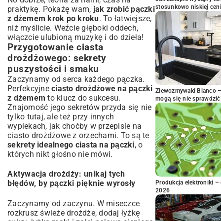
stosunkowo niskiej cen
praktykę. Pokażę wam,
jak zrobić pączki
z dżemem krok po kroku
. To łatwiejsze,
niż myślicie. Weźcie głęboki oddech,
włączcie ulubioną muzykę i do dzieła!
Przygotowanie ciasta
drożdżowego: sekrety
puszystości i smaku
Zaczynamy od serca każdego pączka.
Perfekcyjne
ciasto drożdżowe na pączki
Zlewozmywaki Blanco – 
z dżemem
to klucz do sukcesu.
mogą się nie sprawdzić
Znajomość jego sekretów przyda się nie
tylko tutaj, ale też przy innych
wypiekach, jak choćby w przepisie na
ciasto drożdżowe z orzechami
. To są te
sekrety idealnego ciasta na pączki
, o
których nikt głośno nie mówi.
Aktywacja drożdży: unikaj tych
błędów, by pączki pięknie wyrosły
Produkcja elektroniki – 
2026
Zaczynamy od zaczynu. W miseczce
rozkrusz świeże drożdże, dodaj łyżkę