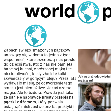
MARIUSZ ŁAMAGA
04.10.2025
SPORT
POPULARNE A
Prosty przepis na pączki z
dżemem – Idealne i
puszyste!
Zapach świeżo smażonych pączków
unoszący się w domu to jedno z tych
wspomnień, które przenoszą nas prosto
do dzieciństwa. Kto z nas nie pamięta
babcinej kuchni, oprószonej mąką i tej
niecierpliwości, kiedy złociste kulki
Jak wybrać odpowiedni 
skwierczały w gorącym oleju? Przez lata
mężczyzn?
wydawało mi się, że odtworzenie tego
smaku jest niemożliwe. Jakaś czarna
magia. Ale to bzdura. Prawda jest taka,
że istnieje naprawdę
prosty przepis na
pączki z dżemem
, który pozwala
osiągnąć mistrzostwo bez lat praktyki i