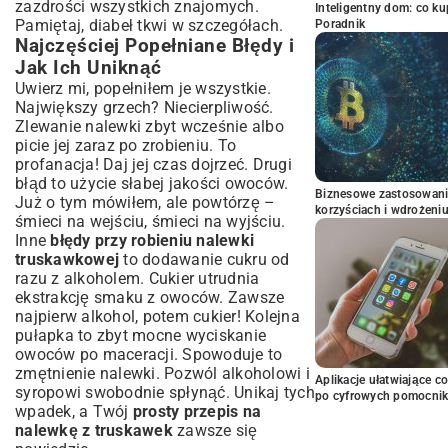
zazdrości wszystkich znajomych.
Inteligentny dom: co k
Pamiętaj, diabeł tkwi w szczegółach.
Poradnik
Najczęściej Popełniane Błędy i
Jak Ich Uniknąć
Uwierz mi, popełniłem je wszystkie.
Największy grzech? Niecierpliwość.
Zlewanie nalewki zbyt wcześnie albo
picie jej zaraz po zrobieniu. To
profanacja! Daj jej czas dojrzeć. Drugi
błąd to użycie słabej jakości owoców.
Biznesowe zastosowani
Już o tym mówiłem, ale powtórzę –
korzyściach i wdrożeni
śmieci na wejściu, śmieci na wyjściu.
Inne
błędy przy robieniu nalewki
truskawkowej
to dodawanie cukru od
razu z alkoholem. Cukier utrudnia
ekstrakcję smaku z owoców. Zawsze
najpierw alkohol, potem cukier! Kolejna
pułapka to zbyt mocne wyciskanie
owoców po maceracji. Spowoduje to
zmętnienie nalewki. Pozwól alkoholowi i
Aplikacje ułatwiające c
syropowi swobodnie spłynąć. Unikaj tych
po cyfrowych pomocni
wpadek, a Twój
prosty przepis na
nalewkę z truskawek
zawsze się