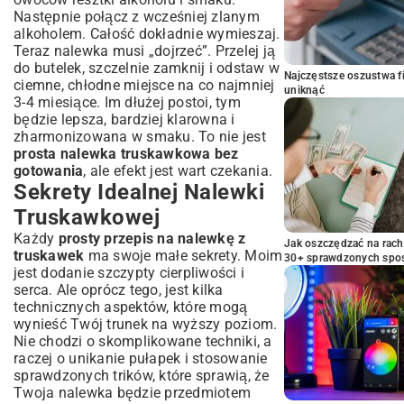
Następnie połącz z wcześniej zlanym
alkoholem. Całość dokładnie wymieszaj.
Teraz nalewka musi „dojrzeć”. Przelej ją
do butelek, szczelnie zamknij i odstaw w
Najczęstsze oszustwa f
ciemne, chłodne miejsce na co najmniej
uniknąć
3-4 miesiące. Im dłużej postoi, tym
będzie lepsza, bardziej klarowna i
zharmonizowana w smaku. To nie jest
prosta nalewka truskawkowa bez
gotowania
, ale efekt jest wart czekania.
Sekrety Idealnej Nalewki
Truskawkowej
Każdy
prosty przepis na nalewkę z
Jak oszczędzać na rac
truskawek
ma swoje małe sekrety. Moim
30+ sprawdzonych sp
jest dodanie szczypty cierpliwości i
serca. Ale oprócz tego, jest kilka
technicznych aspektów, które mogą
wynieść Twój trunek na wyższy poziom.
Nie chodzi o skomplikowane techniki, a
raczej o unikanie pułapek i stosowanie
sprawdzonych trików, które sprawią, że
Twoja nalewka będzie przedmiotem