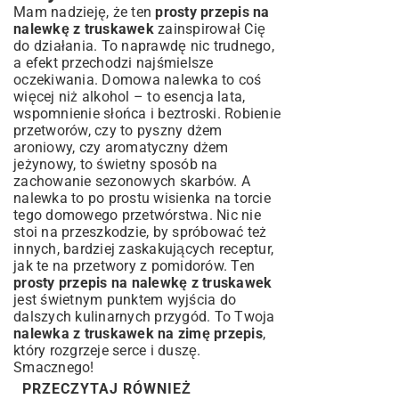
Mam nadzieję, że ten
prosty przepis na
nalewkę z truskawek
zainspirował Cię
do działania. To naprawdę nic trudnego,
a efekt przechodzi najśmielsze
oczekiwania. Domowa nalewka to coś
więcej niż alkohol – to esencja lata,
wspomnienie słońca i beztroski. Robienie
przetworów, czy to pyszny dżem
aroniowy, czy aromatyczny dżem
jeżynowy, to świetny sposób na
zachowanie sezonowych skarbów. A
nalewka to po prostu wisienka na torcie
tego domowego przetwórstwa. Nic nie
stoi na przeszkodzie, by spróbować też
innych, bardziej zaskakujących receptur,
jak te na przetwory z pomidorów. Ten
prosty przepis na nalewkę z truskawek
jest świetnym punktem wyjścia do
dalszych kulinarnych przygód. To Twoja
nalewka z truskawek na zimę przepis
,
który rozgrzeje serce i duszę.
Smacznego!
PRZECZYTAJ RÓWNIEŻ