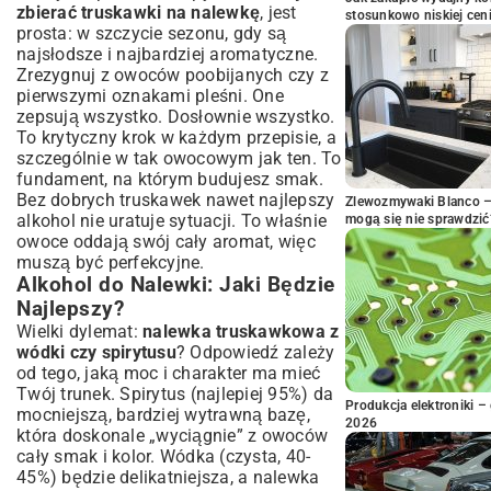
zbierać truskawki na nalewkę
, jest
stosunkowo niskiej cen
prosta: w szczycie sezonu, gdy są
najsłodsze i najbardziej aromatyczne.
Zrezygnuj z owoców poobijanych czy z
pierwszymi oznakami pleśni. One
zepsują wszystko. Dosłownie wszystko.
To krytyczny krok w każdym przepisie, a
szczególnie w tak owocowym jak ten. To
fundament, na którym budujesz smak.
Bez dobrych truskawek nawet najlepszy
Zlewozmywaki Blanco – 
alkohol nie uratuje sytuacji. To właśnie
mogą się nie sprawdzić
owoce oddają swój cały aromat, więc
muszą być perfekcyjne.
Alkohol do Nalewki: Jaki Będzie
Najlepszy?
Wielki dylemat:
nalewka truskawkowa z
wódki czy spirytusu
? Odpowiedź zależy
od tego, jaką moc i charakter ma mieć
Twój trunek. Spirytus (najlepiej 95%) da
Produkcja elektroniki – 
mocniejszą, bardziej wytrawną bazę,
2026
która doskonale „wyciągnie” z owoców
cały smak i kolor. Wódka (czysta, 40-
45%) będzie delikatniejsza, a nalewka