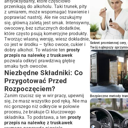
antyoksydanty, które częściowo
przenikają do alkoholu. Taki trunek, pity
z umiarem, może wspomagać trawienie i
poprawiać nastrój. Ale nie oszukujmy
się, główną zaletą jest smak. Intensywny,
owocowy, bez sztucznych dodatków,
które często psują komercyjne produkty.
Tworząc własną wersję, wiesz dokładnie,
Sekret promiennej cery,
co jest w środku – tylko owoce, cukier i
Twój najlepszy sprzymi
dobry alkohol. To właśnie ten
prosty
przepis na nalewkę z truskawek
pozwala odkryć prawdziwą głębię
smaku tych owoców.
Niezbędne Składniki: Co
Przygotować Przed
Rozpoczęciem?
Zanim rzucisz się w wir pracy, upewnij
Bezpieczne metody trans
się, że masz wszystko pod ręką. Nie ma
nic gorszego niż odkrycie w połowie
procesu, że brakuje Ci kluczowego
składnika. To podstawa, a ten
prosty
przepis na nalewkę z truskawek