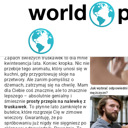
MARIUSZ ŁAMAGA
03.10.2025
SPORT
POPULARNE A
Prosty Przepis na
Nalewkę z Truskawek:
Przewodnik Krok po Kroku
Zapach świeżych truskawek to dla mnie
kwintesencja lata. Koniec kropka. Nic nie
przebije tego aromatu, który unosi się w
kuchni, gdy przygotowuję słoje na
przetwory. Ale zanim pomyślisz o
dżemach, zatrzymaj się na chwilę. Mam
Jak wybrać odpowiedni 
dla Ciebie coś znacznie, ale to znacznie
mężczyzn?
lepszego – absolutnie genialny i
śmiesznie
prosty przepis na nalewkę z
truskawek
. To płynne lato zamknięte w
butelce, które rozgrzeje Cię w zimowe
wieczory. Gwarantuję, że po
spróbowaniu już nigdy nie sięgniesz po