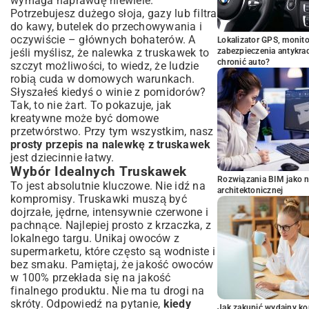
wymaga naprawdę niewiele.
Potrzebujesz dużego słoja, gazy lub filtra
do kawy, butelek do przechowywania i
oczywiście – głównych bohaterów. A
Lokalizator GPS, monito
jeśli myślisz, że nalewka z truskawek to
zabezpieczenia antykra
chronić auto?
szczyt możliwości, to wiedz, że ludzie
robią cuda w domowych warunkach.
Słyszałeś kiedyś o winie z pomidorów?
Tak, to nie żart. To pokazuje, jak
kreatywne może być domowe
przetwórstwo. Przy tym wszystkim, nasz
prosty przepis na nalewkę z truskawek
jest dziecinnie łatwy.
Wybór Idealnych Truskawek
Rozwiązania BIM jako n
To jest absolutnie kluczowe. Nie idź na
architektonicznej
kompromisy. Truskawki muszą być
dojrzałe, jędrne, intensywnie czerwone i
pachnące. Najlepiej prosto z krzaczka, z
lokalnego targu. Unikaj owoców z
supermarketu, które często są wodniste i
bez smaku. Pamiętaj, że jakość owoców
w 100% przekłada się na jakość
finalnego produktu. Nie ma tu drogi na
skróty. Odpowiedź na pytanie,
kiedy
Jak zakupić wydajny ko