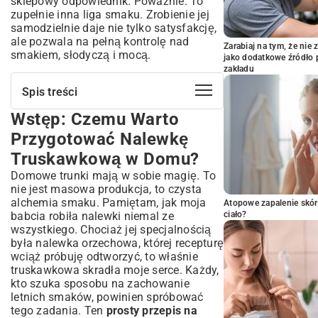
sklepowy odpowiednik. Poważnie. To
zupełnie inna liga smaku. Zrobienie jej
samodzielnie daje nie tylko satysfakcję,
ale pozwala na pełną kontrolę nad
Zarabiaj na tym, że ni
smakiem, słodyczą i mocą.
jako dodatkowe źródło 
zakładu
Spis treści
Wstęp: Czemu Warto
Wstęp: Czemu Warto Przygotować
Nalewkę Truskawkową w Domu?
Przygotować Nalewkę
Krótka Historia i Zalety Domowych
Truskawkową w Domu?
Nalewek
Domowe trunki mają w sobie magię. To
Niezbędne Składniki: Co Przygotować
nie jest masowa produkcja, to czysta
Przed Rozpoczęciem?
alchemia smaku. Pamiętam, jak moja
Atopowe zapalenie skór
Wybór Idealnych Truskawek
babcia robiła nalewki niemal ze
ciało?
Alkohol do Nalewki: Jaki Będzie Najlepszy?
wszystkiego. Chociaż jej specjalnością
Dodatkowe Elementy dla Wzbogacenia
była nalewka orzechowa, której recepturę
Smaku
wciąż próbuję odtworzyć, to właśnie
Prosty Przepis na Nalewkę
truskawkowa skradła moje serce. Każdy,
Truskawkową Krok po Kroku
kto szuka sposobu na zachowanie
letnich smaków, powinien spróbować
Przygotowanie Owoców
tego zadania. Ten
prosty przepis na
Proces Maceracji: Cierpliwość Popłaca