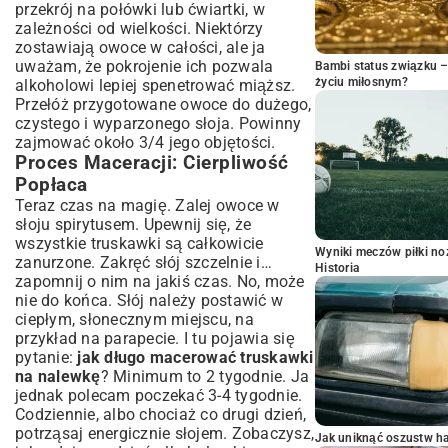
przekrój na połówki lub ćwiartki, w
zależności od wielkości. Niektórzy
zostawiają owoce w całości, ale ja
uważam, że pokrojenie ich pozwala
Bambi status związku 
życiu miłosnym?
alkoholowi lepiej spenetrować miąższ.
Przełóż przygotowane owoce do dużego,
czystego i wyparzonego słoja. Powinny
zajmować około 3/4 jego objętości.
Proces Maceracji: Cierpliwość
Popłaca
Teraz czas na magię. Zalej owoce w
słoju spirytusem. Upewnij się, że
wszystkie truskawki są całkowicie
Wyniki meczów piłki noż
zanurzone. Zakręć słój szczelnie i…
Historia
zapomnij o nim na jakiś czas. No, może
nie do końca. Słój należy postawić w
ciepłym, słonecznym miejscu, na
przykład na parapecie. I tu pojawia się
pytanie:
jak długo macerować truskawki
na nalewkę
? Minimum to 2 tygodnie. Ja
jednak polecam poczekać 3-4 tygodnie.
Codziennie, albo chociaż co drugi dzień,
potrząsaj energicznie słojem. Zobaczysz,
Jak uniknąć oszustw h