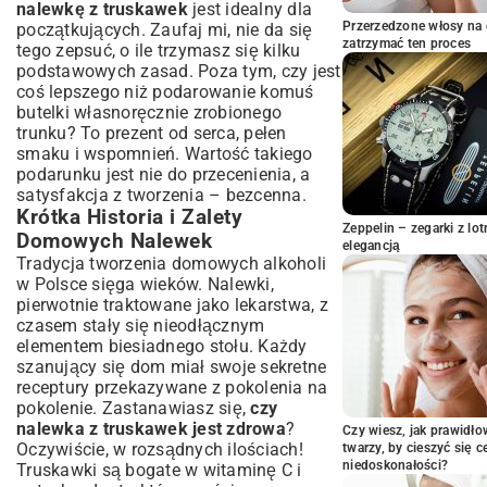
nalewkę z truskawek
jest idealny dla
Dosładzanie i Odstawienie Nalewki
Przerzedzone włosy na 
początkujących. Zaufaj mi, nie da się
Sekrety Idealnej Nalewki Truskawkowej
zatrzymać ten proces
tego zepsuć, o ile trzymasz się kilku
podstawowych zasad. Poza tym, czy jest
Najczęściej Popełniane Błędy i Jak Ich
coś lepszego niż podarowanie komuś
Uniknąć
butelki własnoręcznie zrobionego
Wskazówki Dotyczące Klarowania
trunku? To prezent od serca, pełen
Wariacje Smakowe: Co Dodać do Nalewki?
smaku i wspomnień. Wartość takiego
Jak Serwować i Przechowywać Domową
podarunku jest nie do przecenienia, a
Nalewkę?
satysfakcja z tworzenia – bezcenna.
Propozycje Podania
Krótka Historia i Zalety
Zeppelin – zegarki z l
Domowych Nalewek
Długoterminowe Przechowywanie
elegancją
Tradycja tworzenia domowych alkoholi
Podsumowanie: Delektuj Się Smakiem
w Polsce sięga wieków. Nalewki,
Lata Przez Cały Rok
pierwotnie traktowane jako lekarstwa, z
czasem stały się nieodłącznym
elementem biesiadnego stołu. Każdy
szanujący się dom miał swoje sekretne
receptury przekazywane z pokolenia na
pokolenie. Zastanawiasz się,
czy
nalewka z truskawek jest zdrowa
?
Czy wiesz, jak prawidł
Oczywiście, w rozsądnych ilościach!
twarzy, by cieszyć się 
niedoskonałości?
Truskawki są bogate w witaminę C i