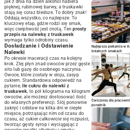
jak z dnia na dzień alkohol nabiera
pięknej, rubinowej barwy, a truskawki
stają się coraz bledsze. To dobry znak!
Oddają wszystko, co najlepsze. To
kluczowy etap, gdzie rodzi się smak,
więc cierpliwość jest cnotą. Ten
prosty
przepis na nalewkę z truskawek
wymaga tylko odrobiny czasu.
Dosładzanie i Odstawienie
Najlepsza piekarnia w 
Nalewki
lokalnych smakach
Po okresie maceracji czas na kolejny
krok. Zlej płyn znad owoców przez gęste
sito lub gazę do osobnego naczynia.
Owoce, które zostały w słoju, zasyp
cukrem. Standardowa odpowiedź na
pytanie,
ile cukru do nalewki z
truskawek
, to pół kilograma na kilogram
owoców, ale możesz dostosować ilość
Ćwiczenia dla pracown
do własnych preferencji. Słój ponownie
poradnik
zakręć i odstaw na kilka dni w ciepłe
miejsce, potrząsając nim od czasu do
czasu, aż cukier całkowicie się rozpuści,
tworząc gęsty syrop i wyciągając z
owoców resztki alkoholu i smaku.