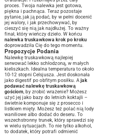
proces. Twoja nalewka jest gotowa,
piękna i pachnąca. Teraz pozostaje
pytanie, jak ją podać, by w pełni docenić
jej walory, i jak przechowywać, by
cieszyć się nią jak najdłużej. To ważny
finał, który wieńczy dzieło. W końcu
nalewka truskawkowa krok po kroku
doprowadziła Cię do tego momentu.
Propozycje Podania
Nalewkę truskawkową najlepiej
serwować lekko schłodzoną, w małych
kieliszkach. Idealna temperatura to około
10-12 stopni Celsjusza. Jest doskonała
jako digestif po obfitym posiłku. A
jak
podawać nalewkę truskawkową
gościom
, by zrobić wrażenie? Możesz
użyć jej jako bazy do letnich koktajli –
świetnie komponuje się z prosecco i
listkiem mięty. Możesz też polać nią lody
waniliowe albo dodać do deseru. To
wszechstronny trunek, który sprawdzi się
w wielu sytuacjach. To nie tylko alkohol,
to dodatek, który potrafi odmienić