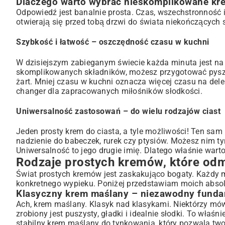
Dlaczego warto wybrać nieskomplikowane kre
Puszysty krem śmietankowy – delikatna chmurka smaku
Odpowiedź jest banalnie prosta. Czas, wszechstronność i
otwierają się przed tobą drzwi do świata niekończących s
Praktyczne wskazówki: Jak przygotować perfekcyjny pro
Najważniejsze składniki i ich rola w przygotowaniu kremu
Szybkość i łatwość – oszczędność czasu w kuchni
Unikanie typowych błędów – co zrobić, gdy krem się zwarzy?
Idealna konsystencja – jak ją osiągnąć i utrzymać?
W dzisiejszym zabieganym świecie każda minuta jest na 
Inspiracje: Do jakich ciast i deserów pasują proste kremy
skomplikowanych składników, możesz przygotować pyszny
żart. Mniej czasu w kuchni oznacza więcej czasu na del
Kremy idealne do przekładania tortów i biszkoptów
changer dla zapracowanych miłośników słodkości.
Proste kremy do babeczek, rurek i innych małych form
Wykorzystanie prostych kremów w deserach na zimno
Uniwersalność zastosowań – do wielu rodzajów ciast
Przechowywanie i rozwiązywanie problemów z kremami
Jak prawidłowo przechowywać gotowy krem, aby zachował 
Jeden prosty krem do ciasta, a tyle możliwości! Ten sam 
Co zrobić, gdy krem jest za rzadki lub za gęsty?
nadzienie do babeczek, rurek czy ptysiów. Możesz nim t
Uniwersalność to jego drugie imię. Dlatego właśnie war
Podsumowanie: Odkryj moc prostego kremu do ciasta!
Rodzaje prostych kremów, które odm
Świat prostych kremów jest zaskakująco bogaty. Każdy m
konkretnego wypieku. Poniżej przedstawiam moich absolu
Klasyczny krem maślany – niezawodny funda
Ach, krem maślany. Klasyk nad klasykami. Niektórzy mówią
zrobiony jest puszysty, gładki i idealnie słodki. To właś
stabilny krem maślany do tynkowania, który pozwala two