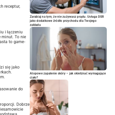
h receptur,
Zarabiaj na tym, że nie zużywasz prądu. Usługa DSR
jako dodatkowe źródło przychodu dla Twojego
zakładu
u i łączeniu
 minut. To nie
asta to game-
zi się jako
arkach.
Atopowe zapalenie skóry – jak okiełznać wymagające
em.
ciało?
pasowanie do
roporcji. Dobrze
 niesamowicie
 podstawa