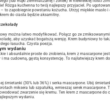
o (lub mąki ziemniaczanej i żółtek) w niewielkiej ilości zi
nie! Rózga kuchenna to twój najlepszy przyjaciel. Po ugotowan
i – to zapobiegnie powstaniu kożucha. Utrzyj miękkie masło i
 krem do ciasta będzie aksamitny.
czekolady
yniowy można łatwo modyfikować. Połącz go ze zmiksowanymi
oladę, aby uzyskać bogatszą wersję. Krem budyniowy to tak
żdego łasucha. Czysta poezja.
tym wydaniu
ekkie i absurdalnie proste do zrobienia, krem z mascarpone jes
y i ma cudowną, gęstą konsystencję. To najłatwiejszy krem do
ej śmietanki (30% lub 36%) i serka mascarpone. Ubij śmieta
obrotach miksera lub szpatułką, wmieszaj serek mascarpone. T
powodować zwarzenie się kremu. Ten krem z mascarpone do c
 najlepszym wydaniu.