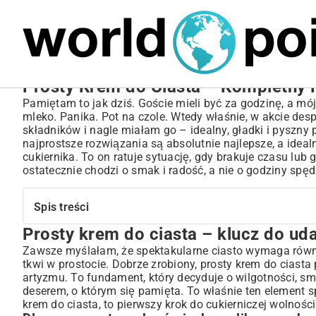
MARIUSZ ŁAMAGA
05.10.2025
SPORT
Prosty Krem do Ciasta – Kompletny P
Pamiętam to jak dziś. Goście mieli być za godzinę, a mó
mleko. Panika. Pot na czole. Wtedy właśnie, w akcie desp
składników i nagle miałam go – idealny, gładki i pyszny 
najprostsze rozwiązania są absolutnie najlepsze, a ide
cukiernika. To on ratuje sytuację, gdy brakuje czasu lu
ostatecznie chodzi o smak i radość, a nie o godziny spę
Spis treści
Prosty krem do ciasta – klucz do u
Prosty krem do ciasta – klucz do udanego i smacznego 
Dlaczego warto wybrać nieskomplikowane kremy? Zalety i s
Zawsze myślałam, że spektakularne ciasto wymaga równ
tkwi w prostocie. Dobrze zrobiony, prosty krem do ciast
Rodzaje prostych kremów, które odmienią Twoje ciasta
artyzmu. To fundament, który decyduje o wilgotności, sma
Klasyczny krem maślany – niezawodny fundament słodkości
deserem, o którym się pamięta. To właśnie ten element sp
Aksamitny krem budyniowy – prostota i delikatność
krem do ciasta, to pierwszy krok do cukierniczej wolności
Lekki krem z mascarpone – elegancja w prostym wydaniu