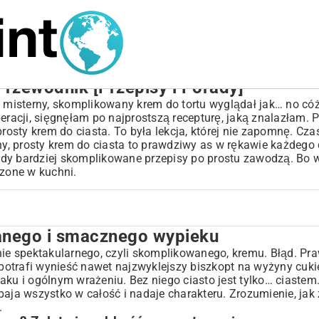
rzewodnik [Przepisy i Porady]
j misterny, skomplikowany krem do tortu wyglądał jak… no cóż,
eracji, sięgnęłam po najprostszą recepturę, jaką znalazłam. P
prosty krem do ciasta. To była lekcja, której nie zapomnę. Cz
alny, prosty krem do ciasta to prawdziwy as w rękawie każde
b gdy bardziej skomplikowane przepisy po prostu zawodzą. Bo w
dzone w kuchni.
danego i smacznego wypieku
wypieku
zybkość przygotowania
ie spektakularnego, czyli skomplikowanego, kremu. Błąd. P
a potrafi wynieść nawet najzwyklejszy biszkopt na wyżyny cuk
ku i ogólnym wrażeniu. Bez niego ciasto jest tylko… ciastem.
aja wszystko w całość i nadaje charakteru. Zrozumienie, jak 
.