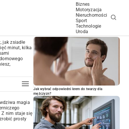
Biznes
Motoryzacja
Nieruchomości
Sport
Technologie
POPULARNE ARTYKUŁY
Uroda
 jak zsiadłe
ięć minut, kilka
asami
go domowego
iesz,
Jak wybrać odpowiedni krem do twarzy dla
mężczyzn?
rawdziwa magia
ierniczego
 Z nim staje się
zrobić prosty