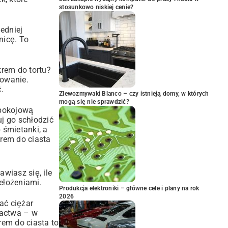
stosunkowo niskiej cenie?
edniej
nicę. To
krem do tortu?
sowanie.
.
Zlewozmywaki Blanco – czy istnieją domy, w których
mogą się nie sprawdzić?
 pokojową
j go schłodzić
 śmietanki, a
krem do ciasta
wiasz się, ile
ełożeniami.
Produkcja elektroniki – główne cele i plany na rok
2026
ać ciężar
gactwa – w
krem do ciasta to