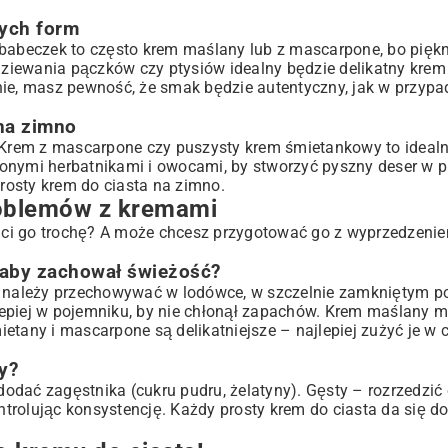
łych form
 babeczek to często krem maślany lub z mascarpone, bo piękn
adziewania pączków czy ptysiów idealny będzie delikatny kre
e, masz pewność, że smak będzie autentyczny, jak w przypa
na zimno
! Krem z mascarpone czy puszysty krem śmietankowy to ideal
zonymi herbatnikami i owocami, by stworzyć pyszny deser w p
prosty krem do ciasta na zimno.
roblemów z kremami
o ci go trochę? A może chcesz przygotować go z wyprzedzenie
aby zachował świeżość?
 należy przechowywać w lodówce, w szczelnie zamkniętym p
lepiej w pojemniku, by nie chłonął zapachów. Krem maślany 
tany i mascarpone są delikatniejsze – najlepiej zużyć je w c
y?
odać zagęstnika (cukru pudru, żelatyny). Gęsty – rozrzedzić 
trolując konsystencję. Każdy prosty krem do ciasta da się d