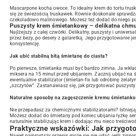
Mascarpone kocha owoce. To idealny
krem do tortu tr
się ze świeżością truskawek. Równie doskonale sprawdz
czekoladowo malinowego
. Możesz też dodać do niego pu
Puszysty krem śmietankowy – delikatna chm
Najlżejszy z całej czwórki. Delikatny, puszysty i uniwers
przez bezy, po desery z galaretką. Jego przygotowanie je
konsystencję.
Jak ubić stabilną bitą śmietanę do ciasta?
Po pierwsze, śmietanka musi być bardzo zimna. Ja wkłada
miksera na 15 minut przed ubijaniem. Zacznij ubijać na ś
ewentualnie stabilizator (śmietan-fix lub odrobinę żelat
„szczytów”. Zastanawiasz się, jak przygotować puszysty
Naturalne sposoby na zagęszczenie kremu śmietank
Nie przepadasz za chemicznymi stabilizatorami? Istnie
Możesz dodać do śmietany pod koniec ubijania łyżkę se
naturalnie stabilizując krem i dodając mu nieco treściwoś
Praktyczne wskazówki: Jak przygoto
Nawet najprostszy przepis może się nie udać, jeśli zign