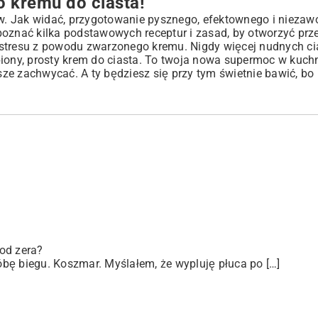
 kremu do ciasta!
w. Jak widać, przygotowanie pysznego, efektownego i nieza
poznać kilka podstawowych receptur i zasad, by otworzyć prz
 stresu z powodu zwarzonego kremu. Nigdy więcej nudnych ci
biony, prosty krem do ciasta. To twoja nowa supermoc w kuchn
ze zachwycać. A ty będziesz się przy tym świetnie bawić, bo
od zera?
bę biegu. Koszmar. Myślałem, że wypluję płuca po […]