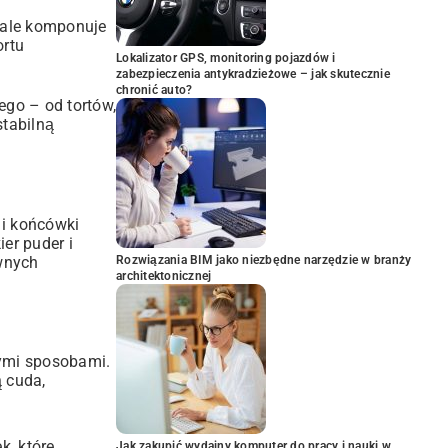
iale komponuje
ortu
Lokalizator GPS, monitoring pojazdów i
zabezpieczenia antykradzieżowe – jak skutecznie
chronić auto?
iego – od tortów,
stabilną
 i końcówki
er puder i
ywnych
Rozwiązania BIM jako niezbędne narzędzie w branży
architektonicznej
wymi sposobami.
 cuda,
k, które
Jak zakupić wydajny komputer do pracy i nauki w