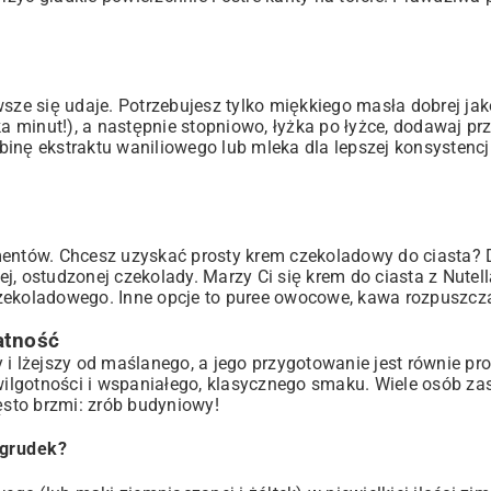
sze się udaje. Potrzebujesz tylko miękkiego masła dobrej jako
ka minut!), a następnie stopniowo, łyżka po łyżce, dodawaj pr
inę ekstraktu waniliowego lub mleka dla lepszej konsystencji
ntów. Chcesz uzyskać prosty krem czekoladowy do ciasta? 
j, ostudzonej czekolady. Marzy Ci się krem do ciasta z Nutel
zekoladowego. Inne opcje to puree owocowe, kawa rozpuszcza
atność
i lżejszy od maślanego, a jego przygotowanie jest równie pro
lgotności i wspaniałego, klasycznego smaku. Wiele osób zas
ęsto brzmi: zrób budyniowy!
 grudek?