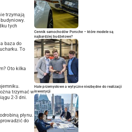
ie trzymają
m budyniowy.
dku tych
Cennik samochodów Porsche – które modele są
najbardziej budżetowe?
na baza do
ucharku. To
m? Oto kilka
ojemniku.
Hale przemysłowe a wytyczne niezbędne do realizacji
można trzymać w
inwestycji
iągu 2-3 dni.
odrobiną płynu.
oprowadzić do