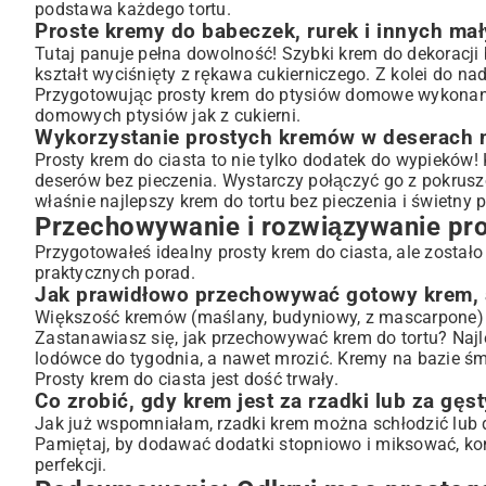
podstawa każdego tortu.
Proste kremy do babeczek, rurek i innych ma
Tutaj panuje pełna dowolność! Szybki krem do dekoracji
kształt wyciśnięty z rękawa cukierniczego. Z kolei do n
Przygotowując prosty krem do ptysiów domowe wykonani
domowych ptysiów jak z cukierni
.
Wykorzystanie prostych kremów w deserach 
Prosty krem do ciasta to nie tylko dodatek do wypieków
deserów bez pieczenia. Wystarczy połączyć go z pokrus
właśnie najlepszy krem do tortu bez pieczenia i świetny 
Przechowywanie i rozwiązywanie p
Przygotowałeś idealny prosty krem do ciasta, ale został
praktycznych porad.
Jak prawidłowo przechowywać gotowy krem, 
Większość kremów (maślany, budyniowy, z mascarpone)
Zastanawiasz się, jak przechowywać krem do tortu? Naj
lodówce do tygodnia, a nawet mrozić. Kremy na bazie śmie
Prosty krem do ciasta jest dość trwały.
Co zrobić, gdy krem jest za rzadki lub za gęst
Jak już wspomniałam, rzadki krem można schłodzić lub d
Pamiętaj, by dodawać dodatki stopniowo i miksować, kon
perfekcji.