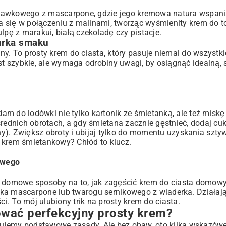
uskawkowego z mascarpone
, gdzie jego kremowa natura wspan
a się w połączeniu z malinami, tworząc wyśmienity
krem do t
lpę z marakui, białą czekoladę czy pistacje.
urka smaku
alny. To prosty krem do ciasta, który pasuje niemal do wszystk
st szybkie, ale wymaga odrobiny uwagi, by osiągnąć idealną, 
m do lodówki nie tylko kartonik ze śmietanką, ale też miskę
rednich obrotach, a gdy śmietana zacznie gęstnieć, dodaj cuki
yny). Zwiększ obroty i ubijaj tylko do momentu uzyskania szt
 krem śmietankowy? Chłód to klucz.
owego
ją domowe sposoby na to, jak zagęścić krem do ciasta domo
rka mascarpone lub twarogu sernikowego z wiaderka. Działają
ci. To mój ulubiony trik na prosty krem do ciasta.
wać perfekcyjny prosty krem?
orujemy podstawowe zasady. Ale bez obaw, oto kilka wskazówe