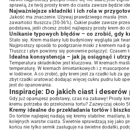
sprawią, że twój prosty krem do ciasta zawsze będzie idea
Najważniejsze składniki i ich rola w przygot
Jakość ma znaczenie. Używaj prawdziwego masła (min. 8
zawartości tłuszczu (30-36%). Cukier puder zawsze przesi
podstawa, jeśli chcesz zrobić najlepszy prosty krem do ci
Unikanie typowych błędów – co zrobić, gdy k
Stało się. Krem maślany lub budyniowy wygląda jak twar
Najprostszy sposób to podgrzanie miski z kremem nad g
Tłuszcz i płyn powinny się ponownie połączyć. Czasem t
Idealna konsystencja – jak ją osiągnąć i utr
Temperatura składników jest kluczowa. W kremach maśl
temperaturę. W kremach śmietankowych i z mascarpone ws
w lodówce. A co zrobić, gdy krem jest za rzadki lub za g
zbyt rzadki uratować dodając więcej cukru pudru lub spec
jest do opanowania.
Inspiracje: Do jakich ciast i deseró
Gdy już opanujesz podstawy, czas na zabawę! Prosty krem 
kremu potrzeba do przełożenia tortu? Zazwyczaj około 5
Kremy idealne do przekładania tortów i biszk
Do tortów najlepiej nadają się kremy stabilne: maślany,
kolejnych warstw ciasta. Świetnie sprawdzają się jako 
końcu nie tylko sernik zasługuje na świetne dodatki, pod