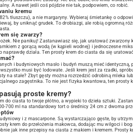
lny. A nawet jeśli coś pójdzie nie tak, podpowiem, co robić.
owaniu kremu
2% tłuszczu), a nie margaryny. Wybieraj śmietankę o odpowi
ewaj, by uniknąć grudek. To drobiazgi, ale robią ogromną róż
asta.
rem się zwarzy?
ożek. Nie panikuj! Zastanawiasz się, jak uratować zwarzony 
arnkiem z gorącą wodą (w kąpieli wodnej) i jednoczesne mik
o naprawdę działa. Ten prosty krem do ciasta da się uratować
zymać?
anych i budyniowych masło i budyń muszą mieć identyczną,
zystko musi być lodowate. Jeśli krem jest za rzadki, spróbu
ęsty na stałe? Zbyt gęsty można rozrzedzić odrobiną mleka lub
jalnego zagęstnika. To nie jest fizyka kwantowa, ten prosty 
w pasują proste kremy?
do ciasta to twoje płótno, a wypieki to dzieła sztuki. Zastana
00-700 ml na standardowy tort o średnicy 24 cm z dwoma prz
optów
 budyniowy i z mascarpone. Są wystarczająco gęste, by utrzym
prosty krem do przełożenia makowca, dodając mu wilgoci i bo
obnie jak inne
przepisy na ciasta z makiem i kremem
. Prosty 