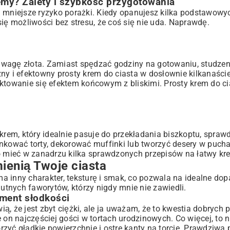
my? Zalety i szybkość przygotowania
 mniejsze ryzyko porażki. Kiedy opanujesz kilka podstawowyc
ię możliwości bez stresu, że coś się nie uda. Naprawdę.
sty krem?
wagę złota. Zamiast spędzać godziny na gotowaniu, studzeni
?
 i efektowny prosty krem do ciasta w dosłownie kilkanaście
ektowanie się efektem końcowym z bliskimi. Prosty krem do ci
świeżość?
krem, który idealnie pasuje do przekładania biszkoptu, sprawd
ynkować torty, dekorować muffinki lub tworzyć desery w puch
to mieć w zanadrzu kilka sprawdzonych przepisów na łatwy kr
ienią Twoje ciasta
a inny charakter, teksturę i smak, co pozwala na idealne do
tnych faworytów, którzy nigdy mnie nie zawiedli.
ment słodkości
, że jest zbyt ciężki, ale ja uważam, że to kwestia dobrych p
nie on najczęściej gości w tortach urodzinowych. Co więcej, to
rzyć gładkie powierzchnie i ostre kanty na torcie. Prawdziwa