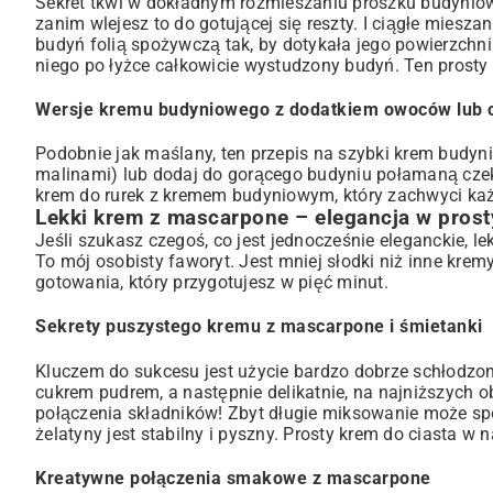
Sekret tkwi w dokładnym rozmieszaniu proszku budynioweg
zanim wlejesz to do gotującej się reszty. I ciągłe miesza
budyń folią spożywczą tak, by dotykała jego powierzchn
niego po łyżce całkowicie wystudzony budyń. Ten prosty
Wersje kremu budyniowego z dodatkiem owoców lub 
Podobnie jak maślany, ten przepis na szybki krem bud
malinami) lub dodaj do gorącego budyniu połamaną czek
krem do rurek z kremem budyniowym
, który zachwyci ka
Lekki krem z mascarpone – elegancja w pros
Jeśli szukasz czegoś, co jest jednocześnie eleganckie, l
To mój osobisty faworyt. Jest mniej słodki niż inne krem
gotowania, który przygotujesz w pięć minut.
Sekrety puszystego kremu z mascarpone i śmietanki
Kluczem do sukcesu jest użycie bardzo dobrze schłodzon
cukrem pudrem, a następnie delikatnie, na najniższych 
połączenia składników! Zbyt długie miksowanie może s
żelatyny jest stabilny i pyszny. Prosty krem do ciasta w
Kreatywne połączenia smakowe z mascarpone