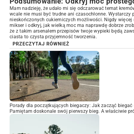
Podsumowanie: Odkryj moc prostego
Mam nadzieję, że udało mi się odczarować temat kremó
wcale nie musi być trudne ani czasochłonne. Wystarczy 
nieskończonych cukierniczych możliwości. Nigdy więcej
mikser i odkryj, jak wielką moc ma naprawdę dobrze zro
że z takim arsenałem przepisów twoje wypieki będą zaws
ciasta to czysta przyjemność tworzenia.
PRZECZYTAJ RÓWNIEŻ
Porady dla początkujących biegaczy: Jak zacząć biegać 
Pamiętam doskonale swój pierwszy bieg. A właściwie pró