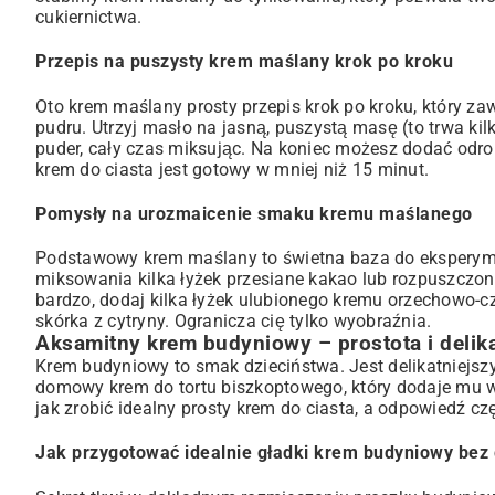
cukiernictwa.
Przepis na puszysty krem maślany krok po kroku
Oto krem maślany prosty przepis krok po kroku, który zaw
pudru. Utrzyj masło na jasną, puszystą masę (to trwa kil
puder, cały czas miksując. Na koniec możesz dodać odrob
krem do ciasta jest gotowy w mniej niż 15 minut.
Pomysły na urozmaicenie smaku kremu maślanego
Podstawowy krem maślany to świetna baza do eksperyme
miksowania kilka łyżek przesiane kakao lub rozpuszczone
bardzo, dodaj kilka łyżek ulubionego kremu orzechowo-c
skórka z cytryny. Ogranicza cię tylko wyobraźnia.
Aksamitny krem budyniowy – prostota i delik
Krem budyniowy to smak dzieciństwa. Jest delikatniejszy 
domowy krem do tortu biszkoptowego, który dodaje mu wi
jak zrobić idealny prosty krem do ciasta, a odpowiedź cz
Jak przygotować idealnie gładki krem budyniowy bez