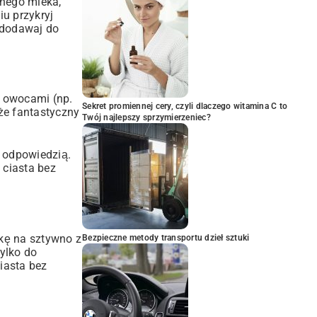
mnego mleka,
iu przykryj
 dodawaj do
 owocami (np.
Sekret promiennej cery, czyli dlaczego witamina C to
że fantastyczny
Twój najlepszy sprzymierzeniec?
t odpowiedzią.
 ciasta bez
nkę na sztywno z
Bezpieczne metody transportu dzieł sztuki
ylko do
iasta bez