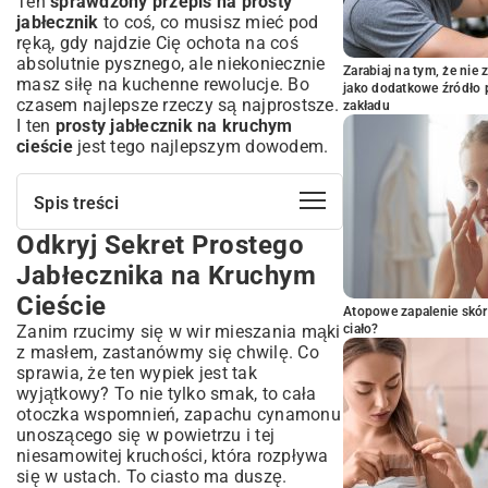
Ten
sprawdzony przepis na prosty
jabłecznik
to coś, co musisz mieć pod
ręką, gdy najdzie Cię ochota na coś
absolutnie pysznego, ale niekoniecznie
Zarabiaj na tym, że ni
masz siłę na kuchenne rewolucje. Bo
jako dodatkowe źródło 
czasem najlepsze rzeczy są najprostsze.
zakładu
I ten
prosty jabłecznik na kruchym
cieście
jest tego najlepszym dowodem.
Spis treści
Odkryj Sekret Prostego
Odkryj Sekret Prostego Jabłecznika na
Kruchym Cieście
Jabłecznika na Kruchym
Dlaczego prostota króluje w kuchni?
Cieście
Fascynująca historia jabłecznika
Atopowe zapalenie skór
Zanim rzucimy się w wir mieszania mąki
ciało?
Niezbędne Składniki: Serce Twojego
z masłem, zastanówmy się chwilę. Co
Jabłecznika
sprawia, że ten wypiek jest tak
Idealne kruche ciasto: podstawa sukcesu
wyjątkowy? To nie tylko smak, to cała
Jabłka: klucz do aromatycznego nadzienia
otoczka wspomnień, zapachu cynamonu
unoszącego się w powietrzu i tej
Dodatki, które wzbogacą smak i aromat
niesamowitej kruchości, która rozpływa
Przepis Krok po Kroku: Stwórz
się w ustach. To ciasto ma duszę.
Jabłecznik Bez Trudu