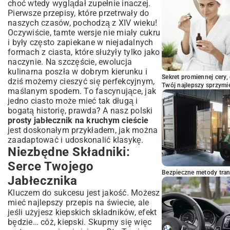
choć wtedy wyglądał zupełnie inaczej.
Czy mogę użyć gotowego kruchego
Pierwsze przepisy, które przetrwały do
ciasta?
naszych czasów, pochodzą z XIV wieku!
Jak uniknąć zakalca w jabłeczniku?
Oczywiście, tamte wersje nie miały cukru
Co zrobić, gdy jabłka puszczą za dużo
i były często zapiekane w niejadalnych
soku?
formach z ciasta, które służyły tylko jako
Podsumowanie: Smak Tradycji w Prostej
naczynie. Na szczęście, ewolucja
Formie
kulinarna poszła w dobrym kierunku i
Sekret promiennej cery,
dziś możemy cieszyć się perfekcyjnym,
Twój najlepszy sprzymi
maślanym spodem. To fascynujące, jak
jedno ciasto może mieć tak długą i
bogatą historię, prawda? A nasz polski
prosty jabłecznik na kruchym cieście
jest doskonałym przykładem, jak można
zaadaptować i udoskonalić klasykę.
Niezbędne Składniki:
Serce Twojego
Bezpieczne metody trans
Jabłecznika
Kluczem do sukcesu jest jakość. Możesz
mieć najlepszy przepis na świecie, ale
jeśli użyjesz kiepskich składników, efekt
będzie… cóż, kiepski. Skupmy się więc