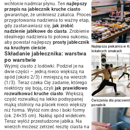
wchłonie nadmiar płynu. Ten
najlepszy
przepis na jabłecznik kruche ciasto
gwarantuje, że unikniesz zakalca. Proces
przygotowania nadzienia to ważny etap,
gdy zastanawiasz się,
jak zrobić
nadzienie jabłkowe do ciasta
. Zrobienie
idealnego nadzienia to połowa sukcesu,
aby powstał najlepszy
prosty jabłecznik
Najlepsza piekarnia w 
na kruchym cieście
.
lokalnych smakach
Składanie jabłecznika: warstwa
po warstwie
Wyjmij ciasto z lodówki. Podziel je na
dwie części – jedną nieco większą na
spód (około 2/3) i mniejszą na wierzch
(1/3). Teraz czeka Cię zadanie, którego
niektórzy się boją, czyli
jak prawidłowo
rozwałkować kruche ciasto
. Większą
część rozwałkuj na lekko podsypanej
Ćwiczenia dla pracown
mąką stolnicy na placek nieco większy
poradnik
niż forma. Wyłóż nim dno i boki formy
(ok. 24×35 cm). Nakłuj spód widelcem.
Teraz wyłóż przestudzone jabłka. Na
wierzch możesz zetrzeć resztę ciasta na