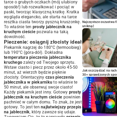
tarce o grubych oczkach (mój ulubiony
sposób!) lub rozwałkować i pociąć w
paski, tworząc klasyczną kratkę. Kratka
wygląda elegancko, ale starta na tarce
resztka ciasta tworzy pyszną kruszonkę.
Najczęstsze oszustwa f
uniknąć
To właśnie ten
prosty jabłecznik na
kruchym cieście
pozwala na taką
dowolność.
Pieczenie: osiągnij złocisty ideał
Piekarnik nagrzej do 180°C (termoobieg)
lub 190°C (góra-dół). Dokładna
temperatura pieczenia jabłecznika
kruchego
zależy od Twojego sprzętu.
Wstaw ciasto i piecz przez około 45-50
Jak oszczędzać na rac
minut, aż wierzch będzie pięknie
30+ sprawdzonych sp
złocisty. Orientacyjny
czas pieczenia
jabłecznika w piekarniku
to właśnie te
50 minut, ale obserwuj swoje ciasto!
Każdy piekarnik jest inny. Gotowy
prosty
jabłecznik na kruchym cieście
powinien
pachnieć w całym domu. To znak, że jest
gotowy. To jest ten
najłatwiejszy przepis
na jabłecznik
, który zawsze się udaje.
Zapewniam Cię, że to naprawdę
przepis