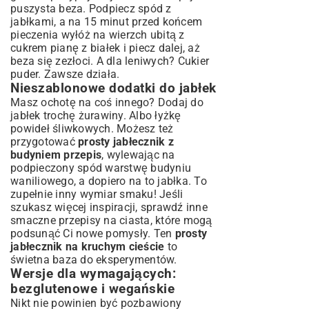
puszysta beza. Podpiecz spód z
jabłkami, a na 15 minut przed końcem
pieczenia wyłóż na wierzch ubitą z
cukrem pianę z białek i piecz dalej, aż
beza się zezłoci. A dla leniwych? Cukier
puder. Zawsze działa.
Nieszablonowe dodatki do jabłek
Masz ochotę na coś innego? Dodaj do
jabłek trochę żurawiny. Albo łyżkę
powideł śliwkowych. Możesz też
przygotować
prosty jabłecznik z
budyniem przepis
, wylewając na
podpieczony spód warstwę budyniu
waniliowego, a dopiero na to jabłka. To
zupełnie inny wymiar smaku! Jeśli
szukasz więcej inspiracji, sprawdź inne
smaczne przepisy na ciasta
, które mogą
podsunąć Ci nowe pomysły. Ten
prosty
jabłecznik na kruchym cieście
to
świetna baza do eksperymentów.
Wersje dla wymagających:
bezglutenowe i wegańskie
Nikt nie powinien być pozbawiony