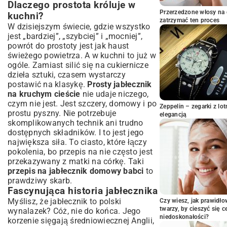
Dlaczego prostota króluje w
Jak przygotować perfekcyjne kruche
Przerzedzone włosy na 
kuchni?
ciasto
zatrzymać ten proces
W dzisiejszym świecie, gdzie wszystko
Tajemnice soczystego nadzienia
jest „bardziej”, „szybciej” i „mocniej”,
jabłkowego
powrót do prostoty jest jak haust
Składanie jabłecznika: warstwa po
świeżego powietrza. A w kuchni to już w
warstwie
ogóle. Zamiast silić się na cukiernicze
Pieczenie: osiągnij złocisty ideał
dzieła sztuki, czasem wystarczy
Wariacje i Pomysły na Urozmaicenie
postawić na klasykę.
Prosty jabłecznik
Jabłecznika
na kruchym cieście
nie udaje niczego,
czym nie jest. Jest szczery, domowy i po
Kruszonka, beza czy lukier: wybierz swój
Zeppelin – zegarki z l
prostu pyszny. Nie potrzebuje
styl
elegancją
skomplikowanych technik ani trudno
Nieszablonowe dodatki do jabłek
dostępnych składników. I to jest jego
Wersje dla wymagających: bezglutenowe i
największa siła. To ciasto, które łączy
wegańskie
pokolenia, bo przepis na nie często jest
Sekrety Podawania i Przechowywania
przekazywany z matki na córkę. Taki
Jabłecznika
przepis na jabłecznik domowy babci
to
Z czym najlepiej smakuje domowy
prawdziwy skarb.
jabłecznik?
Fascynująca historia jabłecznika
Jak długo cieszyć się świeżością ciasta?
Myślisz, że jabłecznik to polski
Czy wiesz, jak prawidł
twarzy, by cieszyć się 
wynalazek? Cóż, nie do końca. Jego
Odpowiedzi na Najczęściej Zadawane
niedoskonałości?
korzenie sięgają średniowiecznej Anglii,
Pytania o Jabłecznik