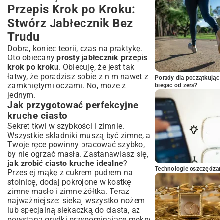
Przepis Krok po Kroku:
Stwórz Jabłecznik Bez
Trudu
Dobra, koniec teorii, czas na praktykę.
Oto obiecany
prosty jabłecznik przepis
krok po kroku
. Obiecuję, że jest tak
łatwy, że poradzisz sobie z nim nawet z
Porady dla początkując
zamkniętymi oczami. No, może z
biegać od zera?
jednym.
Jak przygotować perfekcyjne
kruche ciasto
Sekret tkwi w szybkości i zimnie.
Wszystkie składniki muszą być zimne, a
Twoje ręce powinny pracować szybko,
by nie ogrzać masła. Zastanawiasz się,
jak zrobić ciasto kruche idealne
?
Technologie oszczędzan
Przesiej mąkę z cukrem pudrem na
stolnicę, dodaj pokrojone w kostkę
zimne masło i zimne żółtka. Teraz
najważniejsze: siekaj wszystko nożem
lub specjalną siekaczką do ciasta, aż
powstaną grudki przypominające mokry