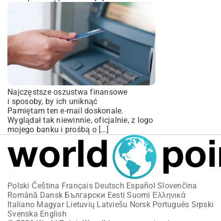
Najczęstsze oszustwa finansowe
i sposoby, by ich uniknąć
Pamiętam ten e-mail doskonale.
Wyglądał tak niewinnie, oficjalnie, z logo
mojego banku i prośbą o […]
Polski
Čeština
Français
Deutsch
Español
Slovenčina
Română
Dansk
Български
Eesti
Suomi
Ελληνικά
Italiano
Magyar
Lietuvių
Latviešu
Norsk
Português
Srpski
Svenska
English