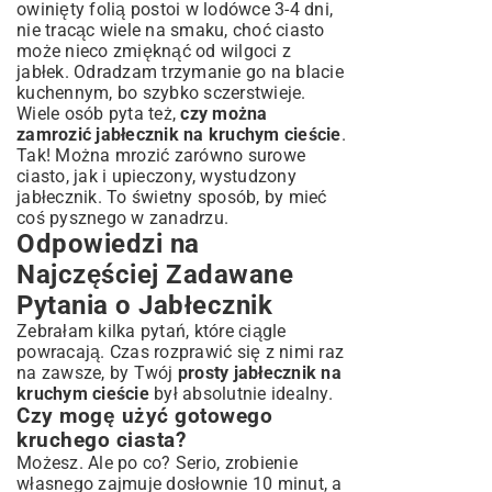
owinięty folią postoi w lodówce 3-4 dni,
nie tracąc wiele na smaku, choć ciasto
może nieco zmięknąć od wilgoci z
jabłek. Odradzam trzymanie go na blacie
kuchennym, bo szybko sczerstwieje.
Wiele osób pyta też,
czy można
zamrozić jabłecznik na kruchym cieście
.
Tak! Można mrozić zarówno surowe
ciasto, jak i upieczony, wystudzony
jabłecznik. To świetny sposób, by mieć
coś pysznego w zanadrzu.
Odpowiedzi na
Najczęściej Zadawane
Pytania o Jabłecznik
Zebrałam kilka pytań, które ciągle
powracają. Czas rozprawić się z nimi raz
na zawsze, by Twój
prosty jabłecznik na
kruchym cieście
był absolutnie idealny.
Czy mogę użyć gotowego
kruchego ciasta?
Możesz. Ale po co? Serio, zrobienie
własnego zajmuje dosłownie 10 minut, a