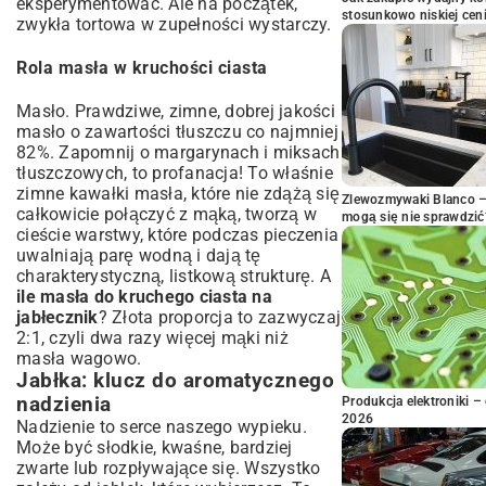
eksperymentować. Ale na początek,
stosunkowo niskiej cen
zwykła tortowa w zupełności wystarczy.
Rola masła w kruchości ciasta
Masło. Prawdziwe, zimne, dobrej jakości
masło o zawartości tłuszczu co najmniej
82%. Zapomnij o margarynach i miksach
tłuszczowych, to profanacja! To właśnie
zimne kawałki masła, które nie zdążą się
Zlewozmywaki Blanco – 
całkowicie połączyć z mąką, tworzą w
mogą się nie sprawdzić
cieście warstwy, które podczas pieczenia
uwalniają parę wodną i dają tę
charakterystyczną, listkową strukturę. A
ile masła do kruchego ciasta na
jabłecznik
? Złota proporcja to zazwyczaj
2:1, czyli dwa razy więcej mąki niż
masła wagowo.
Jabłka: klucz do aromatycznego
nadzienia
Produkcja elektroniki – 
2026
Nadzienie to serce naszego wypieku.
Może być słodkie, kwaśne, bardziej
zwarte lub rozpływające się. Wszystko