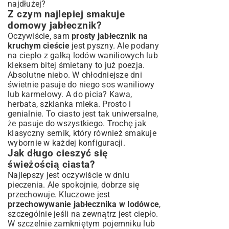
najdłużej?
Z czym najlepiej smakuje
domowy jabłecznik?
Oczywiście, sam
prosty jabłecznik na
kruchym cieście
jest pyszny. Ale podany
na ciepło z gałką lodów waniliowych lub
kleksem bitej śmietany to już poezja.
Absolutne niebo. W chłodniejsze dni
świetnie pasuje do niego sos waniliowy
lub karmelowy. A do picia? Kawa,
herbata, szklanka mleka. Prosto i
genialnie. To ciasto jest tak uniwersalne,
że pasuje do wszystkiego. Trochę jak
klasyczny sernik
, który również smakuje
wybornie w każdej konfiguracji.
Jak długo cieszyć się
świeżością ciasta?
Najlepszy jest oczywiście w dniu
pieczenia. Ale spokojnie, dobrze się
przechowuje. Kluczowe jest
przechowywanie jabłecznika w lodówce
,
szczególnie jeśli na zewnątrz jest ciepło.
W szczelnie zamkniętym pojemniku lub