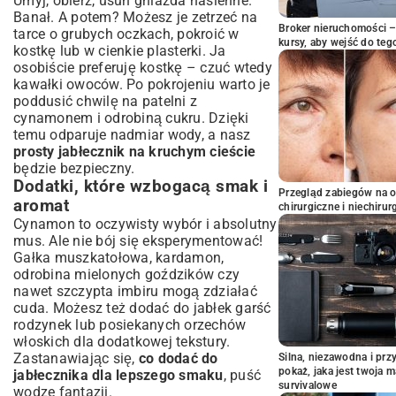
Umyj, obierz, usuń gniazda nasienne.
Banał. A potem? Możesz je zetrzeć na
Broker nieruchomości – 
tarce o grubych oczkach, pokroić w
kursy, aby wejść do teg
kostkę lub w cienkie plasterki. Ja
osobiście preferuję kostkę – czuć wtedy
kawałki owoców. Po pokrojeniu warto je
poddusić chwilę na patelni z
cynamonem i odrobiną cukru. Dzięki
temu odparuje nadmiar wody, a nasz
prosty jabłecznik na kruchym cieście
będzie bezpieczny.
Dodatki, które wzbogacą smak i
Przegląd zabiegów na 
aromat
chirurgiczne i niechirur
Cynamon to oczywisty wybór i absolutny
mus. Ale nie bój się eksperymentować!
Gałka muszkatołowa, kardamon,
odrobina mielonych goździków czy
nawet szczypta imbiru mogą zdziałać
cuda. Możesz też dodać do jabłek garść
rodzynek lub posiekanych orzechów
włoskich dla dodatkowej tekstury.
Zastanawiając się,
co dodać do
Silna, niezawodna i pr
pokaż, jaka jest twoja 
jabłecznika dla lepszego smaku
, puść
survivalowe
wodze fantazji.