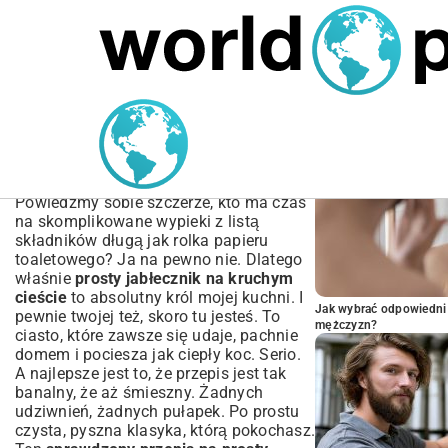
MARIUSZ ŁAMAGA
05.10.2025
BIZNES
POPULARNE A
Prosty Jabłecznik na
Kruchym Cieście | Idealny
Przepis Krok po Kroku
Powiedzmy sobie szczerze, kto ma czas
na skomplikowane wypieki z listą
składników długą jak rolka papieru
toaletowego? Ja na pewno nie. Dlatego
właśnie
prosty jabłecznik na kruchym
cieście
to absolutny król mojej kuchni. I
Jak wybrać odpowiedni 
pewnie twojej też, skoro tu jesteś. To
mężczyzn?
ciasto, które zawsze się udaje, pachnie
domem i pociesza jak ciepły koc. Serio.
A najlepsze jest to, że przepis jest tak
banalny, że aż śmieszny. Żadnych
udziwnień, żadnych pułapek. Po prostu
czysta, pyszna klasyka, którą pokochasz.