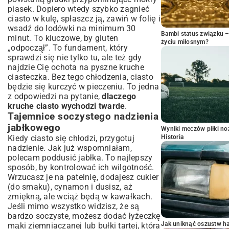
piasek. Dopiero wtedy szybko zagnieć
ciasto w kulę, spłaszcz ją, zawiń w folię i
wsadź do lodówki na minimum 30
Bambi status związku 
minut. To kluczowe, by gluten
życiu miłosnym?
„odpoczął”. To fundament, który
sprawdzi się nie tylko tu, ale też gdy
najdzie Cię ochota na
pyszne kruche
ciasteczka
. Bez tego chłodzenia, ciasto
będzie się kurczyć w pieczeniu. To jedna
z odpowiedzi na pytanie,
dlaczego
kruche ciasto wychodzi twarde
.
Tajemnice soczystego nadzienia
jabłkowego
Wyniki meczów piłki noż
Historia
Kiedy ciasto się chłodzi, przygotuj
nadzienie. Jak już wspomniałam,
polecam poddusić jabłka. To najlepszy
sposób, by kontrolować ich wilgotność.
Wrzucasz je na patelnię, dodajesz cukier
(do smaku), cynamon i dusisz, aż
zmiękną, ale wciąż będą w kawałkach.
Jeśli mimo wszystko widzisz, że są
bardzo soczyste, możesz dodać łyżeczkę
Jak uniknąć oszustw h
mąki ziemniaczanej lub bułki tartej, która