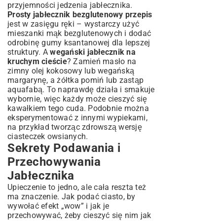
przyjemności jedzenia jabłecznika.
Prosty jabłecznik bezglutenowy przepis
jest w zasięgu ręki – wystarczy użyć
mieszanki mąk bezglutenowych i dodać
odrobinę gumy ksantanowej dla lepszej
struktury. A
wegański jabłecznik na
kruchym cieście
? Zamień masło na
zimny olej kokosowy lub wegańską
margarynę, a żółtka pomiń lub zastąp
aquafabą. To naprawdę działa i smakuje
wybornie, więc każdy może cieszyć się
kawałkiem tego cuda. Podobnie można
eksperymentować z innymi wypiekami,
na przykład tworząc zdrowszą wersję
ciasteczek owsianych
.
Sekrety Podawania i
Przechowywania
Jabłecznika
Upieczenie to jedno, ale cała reszta też
ma znaczenie. Jak podać ciasto, by
wywołać efekt „wow” i jak je
przechowywać, żeby cieszyć się nim jak