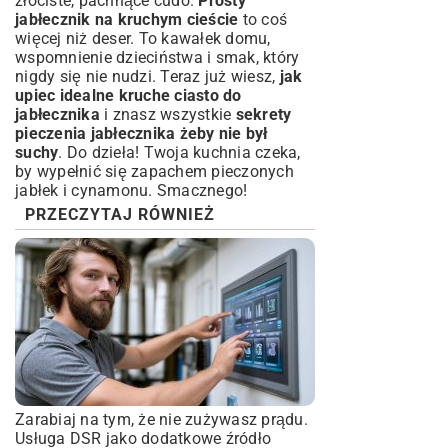
złociste, pachnące cudo.
Prosty
jabłecznik na kruchym cieście
to coś
więcej niż deser. To kawałek domu,
wspomnienie dzieciństwa i smak, który
nigdy się nie nudzi. Teraz już wiesz,
jak
upiec idealne kruche ciasto do
jabłecznika
i znasz wszystkie
sekrety
pieczenia jabłecznika żeby nie był
suchy
. Do dzieła! Twoja kuchnia czeka,
by wypełnić się zapachem pieczonych
jabłek i cynamonu. Smacznego!
PRZECZYTAJ RÓWNIEŻ
Zarabiaj na tym, że nie zużywasz prądu.
Usługa DSR jako dodatkowe źródło