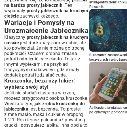
Inteligentny dom: co k
na bardzo prosty jabłecznik
. Ten
Poradnik
wspaniały
prosty jabłecznik na kruchym
cieście
zachwyci każdego.
Wariacje i Pomysły na
Urozmaicenie Jabłecznika
Klasyczny
prosty jabłecznik na kruchym
cieście
jest doskonały sam w sobie, ale
kto powiedział, że nie można go trochę
podkręcić? Czasem drobna zmiana
Biznesowe zastosowani
potrafi odmienić całe ciasto. To jak z
korzyściach i wdrożeni
innymi wypiekami, na przykład
tradycyjnym makowcem
, gdzie mały
dodatek potrafi zdziałać cuda.
Kruszonka, beza czy lukier:
wybierz swój styl
Jeśli nie starłaś ciasta na wierzch,
możesz przygotować osobną kruszonkę.
Wiedza o tym,
jak zrobić kruszonkę do
Aplikacje ułatwiające c
jabłecznika
jest bezcenna. To proste:
po cyfrowych pomocni
zimne masło, mąka i cukier w proporcji
1:2:1. Rozcierasz palcami aż powstaną
grudki i posypujesz jabłka. Inna opcja to