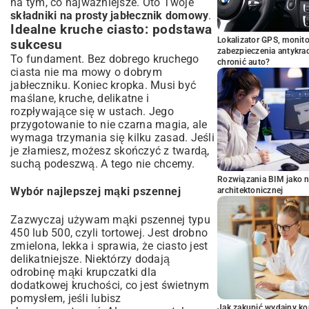
na tym, co najważniejsze. Oto Twoje
składniki na prosty jabłecznik domowy
.
Idealne kruche ciasto: podstawa
Lokalizator GPS, monito
sukcesu
zabezpieczenia antykra
To fundament. Bez dobrego kruchego
chronić auto?
ciasta nie ma mowy o dobrym
jabłeczniku. Koniec kropka. Musi być
maślane, kruche, delikatne i
rozpływające się w ustach. Jego
przygotowanie to nie czarna magia, ale
wymaga trzymania się kilku zasad. Jeśli
je złamiesz, możesz skończyć z twardą,
suchą podeszwą. A tego nie chcemy.
Rozwiązania BIM jako n
Wybór najlepszej mąki pszennej
architektonicznej
Zazwyczaj używam mąki pszennej typu
450 lub 500, czyli tortowej. Jest drobno
zmielona, lekka i sprawia, że ciasto jest
delikatniejsze. Niektórzy dodają
odrobinę mąki krupczatki dla
dodatkowej kruchości, co jest świetnym
pomysłem, jeśli lubisz
Jak zakupić wydajny ko