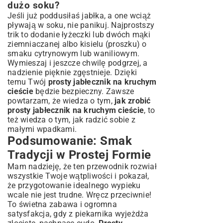
dużo soku?
Jeśli już poddusiłaś jabłka, a one wciąż
pływają w soku, nie panikuj. Najprostszy
trik to dodanie łyżeczki lub dwóch mąki
ziemniaczanej albo kisielu (proszku) o
smaku cytrynowym lub waniliowym.
Wymieszaj i jeszcze chwilę podgrzej, a
nadzienie pięknie zgęstnieje. Dzięki
temu Twój
prosty jabłecznik na kruchym
cieście
będzie bezpieczny. Zawsze
powtarzam, że wiedza o tym,
jak zrobić
prosty jabłecznik na kruchym cieście
, to
też wiedza o tym, jak radzić sobie z
małymi wpadkami.
Podsumowanie: Smak
Tradycji w Prostej Formie
Mam nadzieję, że ten przewodnik rozwiał
wszystkie Twoje wątpliwości i pokazał,
że przygotowanie idealnego wypieku
wcale nie jest trudne. Wręcz przeciwnie!
To świetna zabawa i ogromna
satysfakcja, gdy z piekarnika wyjeżdża