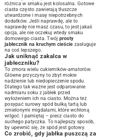
różnica w smaku jest kolosalna. Gotowe
ciasta często zawierają tłuszcze
utwardzone i masę niepotrzebnych
dodatków. Jeśli naprawdę, ale to
naprawdę nie masz czasu, to jest jakaś
opcja, ale nie oczekuj wtedy smaku
domowego ciasta. Twój
prosty
jabłecznik na kruchym cieście
zasługuje
na coś lepszego.
Jak uniknąć zakalca w
jabłeczniku?
To zmora wielu cukierników-amatorów.
Główne przyczyny to zbyt mokre
nadzienie lub niedopieczenie spodu.
Dlatego tak ważne jest odparowanie
nadmiaru soku z jabłek przed
wyłożeniem ich na ciasto. Można też
posypać surowy spód bułką tartą lub
zmielonymi migdałami, które wchłoną
wilgoć. I pamiętaj – piecz ciasto do
suchego patyczka. To najlepszy sposób,
by upewnić się, że spód jest gotowy.
Co zrobić, gdy jabłka puszczą za