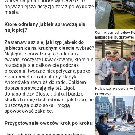
zależy od jabłek, które wybierzesz. To
najważniejsza decyzja zaraz po wyborze
masła.
Które odmiany jabłek sprawdzą się
najlepiej?
Cennik samochodów Por
najbardziej budżetowe?
Zastanawiasz się,
jaki typ jabłek do
jabłecznika na kruchym cieście
wybrać?
Najlepiej sprawdzają się odmiany
twarde, soczyste i kwaskowate, które nie
rozpadają się całkowicie podczas
pieczenia, tworząc nieapetyczną papkę.
Szara reneta to absolutny klasyk.
Antonówka również da radę. Całkiem
dobrze sprawdzają się też Ligol,
Hale przemysłowe a wyt
Jonagold czy Gloster. Unikaj bardzo
inwestycji
słodkich i miękkich odmian, jak Lobo, bo
puszczą za dużo soku i mogą
spowodować zakalec.
Przygotowanie owoców krok po kroku