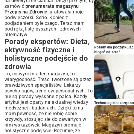
na dietetyczne ciastka
. Decyzja o tym, by
zamówić
prenumerata magazynu
Przepis na Zdrowie
, uratowała moje
podwieczorki. Serio. Koniec z
podjadaniem byle czego. Teraz mam
pod ręką listę pysznych i zdrowych
alternatyw.
Porady ekspertów: Dieta,
Porady dla początkując
aktywność fizyczna i
biegać od zera?
holistyczne podejście do
zdrowia
To, co wyróżnia ten magazyn, to
wiarygodność. Treści tworzone są przez
prawdziwych specjalistów. Lekarzy,
psychologów, trenerów personalnych. To
nie są porady wyssane z palca. Każdy
artykuł jest oparty na aktualnej wiedzy
Technologie oszczędzan
medycznej i badaniach. Dzięki temu
mam pewność, że nie robię sobie
krzywdy, stosując się do zawartych w
nim wskazówek. Magazyn promuje
holistyczne podejście. Rozumie, że