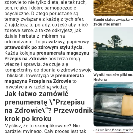
zdrowie to nie tylko dieta, ale też ruch,
sen, relaks i dobre samopoczucie
psychiczne. Dlatego poruszane są
tematy związane z każdą z tych sfer.
Bambi status związku 
Znajdziesz tu porady,
co jeść aby mieć
życiu miłosnym?
zdrowe serce
, a także odkryjesz, jak
działa
herbata z imbirem na
odchudzanie
. To prawdziwy, papierowy
przewodnik po zdrowym stylu życia
.
Każda kolejna
prenumerata magazynu
Przepis na Zdrowie
poszerza moją
wiedzę i sprawia, że czuję się
kompetentny do dbania o zdrowie swoje
i bliskich. Inwestycja w
prenumerata
Wyniki meczów piłki noż
Historia
magazynu Przepis na Zdrowie
to
inwestycja w rzetelną wiedzę.
Jak łatwo zamówić
prenumeratę \”Przepisu
na Zdrowie\”? Przewodnik
krok po kroku
Myślisz, że to skomplikowane? Nic
Jak uniknąć oszustw h
bardziej mylnego. Cały proces jest tak