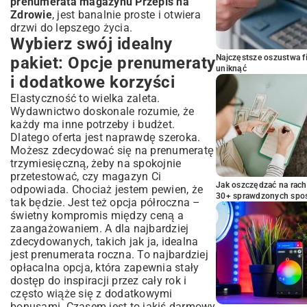
prenumerata magazynu Przepis na
Zdrowie
, jest banalnie proste i otwiera
drzwi do lepszego życia.
Wybierz swój idealny
Najczęstsze oszustwa f
pakiet: Opcje prenumeraty
uniknąć
i dodatkowe korzyści
Elastyczność to wielka zaleta.
Wydawnictwo doskonale rozumie, że
każdy ma inne potrzeby i budżet.
Dlatego oferta jest naprawdę szeroka.
Możesz zdecydować się na prenumeratę
trzymiesięczną, żeby na spokojnie
przetestować, czy magazyn Ci
Jak oszczędzać na rac
odpowiada. Chociaż jestem pewien, że
30+ sprawdzonych sp
tak będzie. Jest też opcja półroczna –
świetny kompromis między ceną a
zaangażowaniem. A dla najbardziej
zdecydowanych, takich jak ja, idealna
jest prenumerata roczna. To najbardziej
opłacalna opcja, która zapewnia stały
dostęp do inspiracji przez cały rok i
często wiąże się z dodatkowymi
bonusami. Czasem jest to jakiś darmowy