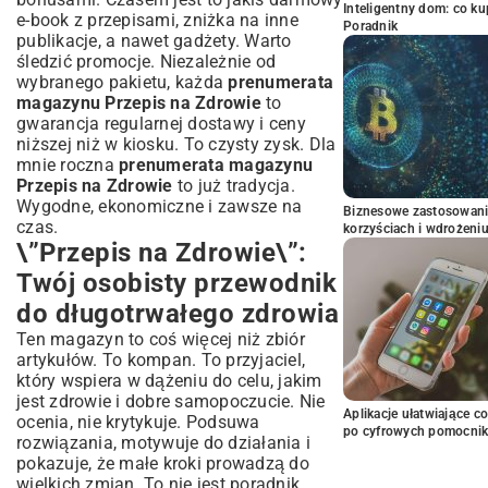
Inteligentny dom: co k
e-book z przepisami, zniżka na inne
Poradnik
publikacje, a nawet gadżety. Warto
śledzić promocje. Niezależnie od
wybranego pakietu, każda
prenumerata
magazynu Przepis na Zdrowie
to
gwarancja regularnej dostawy i ceny
niższej niż w kiosku. To czysty zysk. Dla
mnie roczna
prenumerata magazynu
Przepis na Zdrowie
to już tradycja.
Wygodne, ekonomiczne i zawsze na
Biznesowe zastosowani
czas.
korzyściach i wdrożeni
\”Przepis na Zdrowie\”:
Twój osobisty przewodnik
do długotrwałego zdrowia
Ten magazyn to coś więcej niż zbiór
artykułów. To kompan. To przyjaciel,
który wspiera w dążeniu do celu, jakim
jest zdrowie i dobre samopoczucie. Nie
Aplikacje ułatwiające c
ocenia, nie krytykuje. Podsuwa
po cyfrowych pomocni
rozwiązania, motywuje do działania i
pokazuje, że małe kroki prowadzą do
wielkich zmian. To nie jest poradnik,