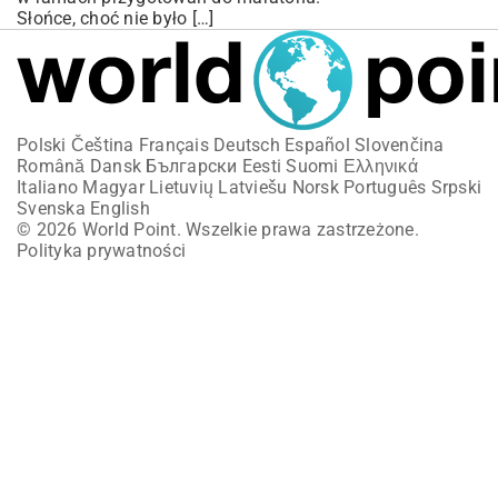
Słońce, choć nie było […]
Polski
Čeština
Français
Deutsch
Español
Slovenčina
Română
Dansk
Български
Eesti
Suomi
Ελληνικά
Italiano
Magyar
Lietuvių
Latviešu
Norsk
Português
Srpski
Svenska
English
© 2026 World Point. Wszelkie prawa zastrzeżone.
Polityka prywatności