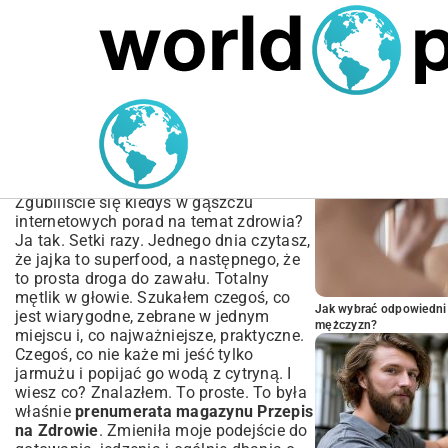
MARIUSZ ŁAMAGA
05.10.2025
SPORT
POPULARNE A
Prenumerata Magazynu
Przepis na Zdrowie | Twój
Klucz do Witalności
Zgubiliście się kiedyś w gąszczu
internetowych porad na temat zdrowia?
Ja tak. Setki razy. Jednego dnia czytasz,
że jajka to superfood, a następnego, że
to prosta droga do zawału. Totalny
mętlik w głowie. Szukałem czegoś, co
Jak wybrać odpowiedni 
jest wiarygodne, zebrane w jednym
mężczyzn?
miejscu i, co najważniejsze, praktyczne.
Czegoś, co nie każe mi jeść tylko
jarmużu i popijać go wodą z cytryną. I
wiesz co? Znalazłem. To proste. To była
właśnie
prenumerata magazynu Przepis
na Zdrowie
. Zmieniła moje podejście do