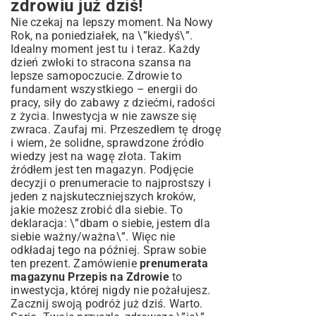
zdrowiu już dziś!
Nie czekaj na lepszy moment. Na Nowy
Rok, na poniedziałek, na \”kiedyś\”.
Idealny moment jest tu i teraz. Każdy
dzień zwłoki to stracona szansa na
lepsze samopoczucie. Zdrowie to
fundament wszystkiego – energii do
pracy, siły do zabawy z dziećmi, radości
z życia. Inwestycja w nie zawsze się
zwraca. Zaufaj mi. Przeszedłem tę drogę
i wiem, że solidne, sprawdzone źródło
wiedzy jest na wagę złota. Takim
źródłem jest ten magazyn. Podjęcie
decyzji o prenumeracie to najprostszy i
jeden z najskuteczniejszych kroków,
jakie możesz zrobić dla siebie. To
deklaracja: \”dbam o siebie, jestem dla
siebie ważny/ważna\”. Więc nie
odkładaj tego na później. Spraw sobie
ten prezent. Zamówienie
prenumerata
magazynu Przepis na Zdrowie
to
inwestycja, której nigdy nie pożałujesz.
Zacznij swoją podróż już dziś. Warto.