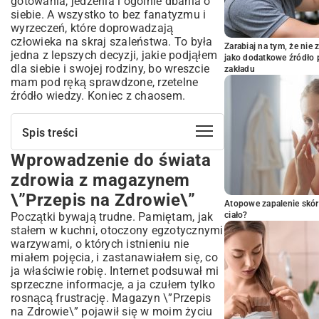
gotowania, jedzenia i ogólnie dbania o
siebie. A wszystko to bez fanatyzmu i
wyrzeczeń, które doprowadzają
człowieka na skraj szaleństwa. To była
Zarabiaj na tym, że ni
jedna z lepszych decyzji, jakie podjąłem
jako dodatkowe źródło 
dla siebie i swojej rodziny, bo wreszcie
zakładu
mam pod ręką sprawdzone, rzetelne
źródło wiedzy. Koniec z chaosem.
Spis treści
Wprowadzenie do świata
Wprowadzenie do świata zdrowia z
magazynem \”Przepis na Zdrowie\”
zdrowia z magazynem
Dlaczego prenumerata \”Przepisu na
\”Przepis na Zdrowie\”
Zdrowie\” to inwestycja w Twoje
Atopowe zapalenie skór
samopoczucie?
Początki bywają trudne. Pamiętam, jak
ciało?
stałem w kuchni, otoczony egzotycznymi
Co znajdziesz w każdym numerze?
warzywami, o których istnieniu nie
Bogactwo inspiracji dla zdrowego stylu
miałem pojęcia, i zastanawiałem się, co
życia
ja właściwie robię. Internet podsuwał mi
Odżywcze przepisy na zdrowe posiłki:
sprzeczne informacje, a ja czułem tylko
Odkryj smaki pełne witalności
rosnącą frustrację. Magazyn \”Przepis
Zdrowe koktajle, desery i przekąski:
na Zdrowie\” pojawił się w moim życiu