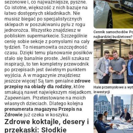
sezonowe i, co najważniejsze, pyszne.
Co istotne, większość z nich bazuje na
łatwo dostępnych składnikach. Nie
musisz biegać po specjalistycznych
sklepach w poszukiwaniu pyłu z rogu
jednorożca. Wszystko znajdziesz w
Cennik samochodów Por
pobliskim supermarkecie. Szczególnie
najbardziej budżetowe?
cenię sobie sekcje z pomysłami na cały
tydzień. To niesamowita oszczędność
czasu. Dzięki temu planowanie posiłków
stało się banalnie proste. Jeśli szukasz
inspiracji, to
ten kompletny przewodnik
po przepisach
jest świetnym punktem
wyjścia. A w magazynie znajdziesz
jeszcze więcej! Są tam genialne
zdrowe
przepisy na obiady dla rodziny
, które
Hale przemysłowe a wyt
smakują nawet największym niejadkom.
inwestycji
Zapewniam. Przetestowane na moich
własnych dzieciach. Dlatego kolejna
prenumerata magazynu Przepis na
Zdrowie
już czeka w koszyku.
Zdrowe koktajle, desery i
przekąski: Słodkie