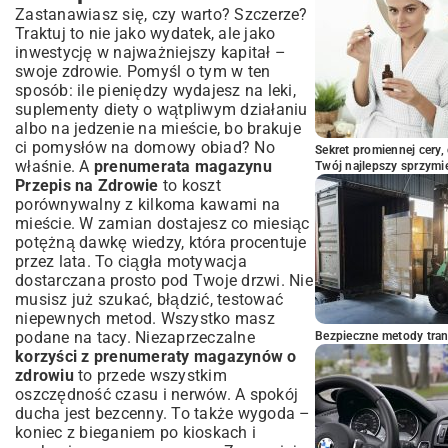
Zastanawiasz się, czy warto? Szczerze?
Traktuj to nie jako wydatek, ale jako
inwestycję w najważniejszy kapitał –
swoje zdrowie. Pomyśl o tym w ten
sposób: ile pieniędzy wydajesz na leki,
suplementy diety o wątpliwym działaniu
albo na jedzenie na mieście, bo brakuje
ci pomysłów na domowy obiad? No
Sekret promiennej cery,
właśnie. A
prenumerata magazynu
Twój najlepszy sprzymi
Przepis na Zdrowie
to koszt
porównywalny z kilkoma kawami na
mieście. W zamian dostajesz co miesiąc
potężną dawkę wiedzy, która procentuje
przez lata. To ciągła motywacja
dostarczana prosto pod Twoje drzwi. Nie
musisz już szukać, błądzić, testować
niepewnych metod. Wszystko masz
podane na tacy. Niezaprzeczalne
Bezpieczne metody trans
korzyści z prenumeraty magazynów o
zdrowiu
to przede wszystkim
oszczędność czasu i nerwów. A spokój
ducha jest bezcenny. To także wygoda –
koniec z bieganiem po kioskach i