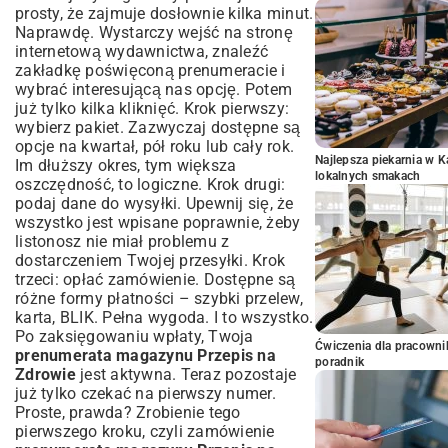
prosty, że zajmuje dosłownie kilka minut.
Naprawdę. Wystarczy wejść na stronę
internetową wydawnictwa, znaleźć
zakładkę poświęconą prenumeracie i
wybrać interesującą nas opcję. Potem
już tylko kilka kliknięć. Krok pierwszy:
wybierz pakiet. Zazwyczaj dostępne są
opcje na kwartał, pół roku lub cały rok.
Najlepsza piekarnia w 
Im dłuższy okres, tym większa
lokalnych smakach
oszczędność, to logiczne. Krok drugi:
podaj dane do wysyłki. Upewnij się, że
wszystko jest wpisane poprawnie, żeby
listonosz nie miał problemu z
dostarczeniem Twojej przesyłki. Krok
trzeci: opłać zamówienie. Dostępne są
różne formy płatności – szybki przelew,
karta, BLIK. Pełna wygoda. I to wszystko.
Po zaksięgowaniu wpłaty, Twoja
Ćwiczenia dla pracown
prenumerata magazynu Przepis na
poradnik
Zdrowie
jest aktywna. Teraz pozostaje
już tylko czekać na pierwszy numer.
Proste, prawda? Zrobienie tego
pierwszego kroku, czyli zamówienie