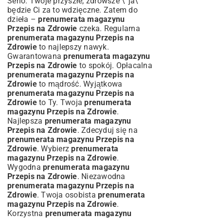
Serio. Twoje przyszłe, zdrowsze \”ja\”
będzie Ci za to wdzięczne. Zatem do
dzieła –
prenumerata magazynu
Przepis na Zdrowie
czeka. Regularna
prenumerata magazynu Przepis na
Zdrowie
to najlepszy nawyk.
Gwarantowana
prenumerata magazynu
Przepis na Zdrowie
to spokój. Opłacalna
prenumerata magazynu Przepis na
Zdrowie
to mądrość. Wyjątkowa
prenumerata magazynu Przepis na
Zdrowie
to Ty. Twoja
prenumerata
magazynu Przepis na Zdrowie
.
Najlepsza
prenumerata magazynu
Przepis na Zdrowie
. Zdecyduj się na
prenumerata magazynu Przepis na
Zdrowie
. Wybierz
prenumerata
magazynu Przepis na Zdrowie
.
Wygodna
prenumerata magazynu
Przepis na Zdrowie
. Niezawodna
prenumerata magazynu Przepis na
Zdrowie
. Twoja osobista
prenumerata
magazynu Przepis na Zdrowie
.
Korzystna
prenumerata magazynu