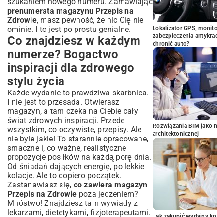
szukaniem nowego numeru. Zamawiając
prenumerata magazynu Przepis na
Zdrowie
, masz pewność, że nic Cię nie
ominie. I to jest po prostu genialne.
Lokalizator GPS, monito
zabezpieczenia antykra
Co znajdziesz w każdym
chronić auto?
numerze? Bogactwo
inspiracji dla zdrowego
stylu życia
Każde wydanie to prawdziwa skarbnica.
I nie jest to przesada. Otwierasz
magazyn, a tam czeka na Ciebie cały
świat zdrowych inspiracji. Przede
Rozwiązania BIM jako n
wszystkim, co oczywiste, przepisy. Ale
architektonicznej
nie byle jakie! To starannie opracowane,
smaczne i, co ważne, realistyczne
propozycje posiłków na każdą porę dnia.
Od śniadań dających energię, po lekkie
kolacje. Ale to dopiero początek.
Zastanawiasz się,
co zawiera magazyn
Przepis na Zdrowie
poza jedzeniem?
Mnóstwo! Znajdziesz tam wywiady z
lekarzami, dietetykami, fizjoterapeutami.
Jak zakupić wydajny ko