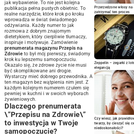
Słodkie przyjemności bez wyrzutów
jak wybawienie. To nie jest kolejna
sumienia
Przerzedzone włosy na 
publikacja pełna pustych obietnic. To
zatrzymać ten proces
realne narzędzie, które krok po kroku
Porady ekspertów: Dieta, aktywność
wprowadza w świat świadomego
fizyczna i holistyczne podejście do
odżywiania. Każdy numer to jak
zdrowia
rozmowa z dobrym znajomym
Jak łatwo zamówić prenumeratę
dietetykiem, który cierpliwie tłumaczy,
\”Przepisu na Zdrowie\”? Przewodnik
inspiruje i motywuje. Zamówienie
krok po kroku
prenumerata magazynu Przepis na
Wybierz swój idealny pakiet: Opcje
Zdrowie
to był mój pierwszy, świadomy
prenumeraty i dodatkowe korzyści
krok ku lepszemu samopoczuciu.
Zeppelin – zegarki z l
Okazało się, że zdrowe życie nie musi
\”Przepis na Zdrowie\”: Twój osobisty
elegancją
być skomplikowane ani drogie.
przewodnik do długotrwałego zdrowia
Wystarczy mieć dobrego przewodnika. A
Podsumowanie: Zacznij swoją podróż
ten magazyn bez wątpienia nim jest. Z
ku lepszemu zdrowiu już dziś!
każdym kolejnym numerem czułem się
pewniej w kuchni i w swoich wyborach
żywieniowych.
Dlaczego prenumerata
\”Przepisu na Zdrowie\”
Czy wiesz, jak prawidł
to inwestycja w Twoje
twarzy, by cieszyć się 
niedoskonałości?
samopoczucie?