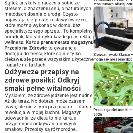
Są też artykuły o radzeniu sobie ze
stosunkowo niskiej cen
stresem, o znaczeniu snu, o naturalnych
metodach dbania o urodę. Często
pojawiają się proste zestawy ćwiczeń,
które można wykonać w domu, bez
specjalistycznego sprzętu. To kompletny
poradnik, który dotyka każdego aspektu
wellness. Każda
prenumerata magazynu
Przepis na Zdrowie
to gwarancja
dostępu do treści, które są nie tylko
Zlewozmywaki Blanco – 
ciekawe, ale przede wszystkim użyteczne
mogą się nie sprawdzić
i oparte na faktach.
Odżywcze przepisy na
zdrowe posiłki: Odkryj
smaki pełne witalności
Myślałem, że zdrowe jedzenie jest nudne.
Aż do teraz. No dobrze, może czasem
bywa, ale nie z tymi przepisami. Totalna
Produkcja elektroniki – 
rewolucja w mojej kuchni. Magazyn
2026
udowadnia, że dieta to nie kara, a
przyjemność odkrywania nowych
smaków. Przepisy są różnorodne,