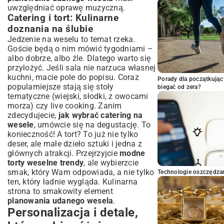
uwzględniać oprawę muzyczną.
Catering i tort: Kulinarne
doznania na ślubie
Jedzenie na weselu to temat rzeka.
Goście będą o nim mówić tygodniami –
albo dobrze, albo źle. Dlatego warto się
przyłożyć. Jeśli sala nie narzuca własnej
kuchni, macie pole do popisu. Coraz
Porady dla początkując
popularniejsze stają się stoły
biegać od zera?
tematyczne (wiejski, słodki, z owocami
morza) czy live cooking. Zanim
zdecydujecie,
jak wybrać catering na
wesele
, umówcie się na degustację. To
konieczność! A tort? To już nie tylko
deser, ale małe dzieło sztuki i jedna z
głównych atrakcji. Przejrzyjcie
modne
torty weselne trendy
, ale wybierzcie
smak, który Wam odpowiada, a nie tylko
Technologie oszczędzan
ten, który ładnie wygląda. Kulinarna
strona to smakowity element
planowania udanego wesela
.
Personalizacja i detale,