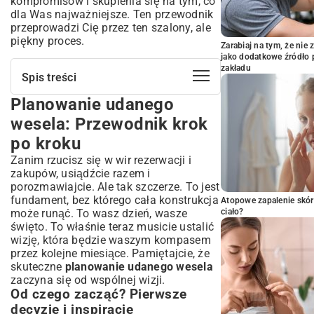
kompromisów i skupienia się na tym, co
dla Was najważniejsze. Ten przewodnik
przeprowadzi Cię przez ten szalony, ale
piękny proces.
Zarabiaj na tym, że ni
jako dodatkowe źródło 
zakładu
Spis treści
Planowanie udanego
Planowanie udanego wesela:
Przewodnik krok po kroku
wesela: Przewodnik krok
Od czego zacząć? Pierwsze decyzje i
po kroku
inspiracje
Zanim rzucisz się w wir rezerwacji i
Budżet weselny: Jak go ustalić i trzymać
się ram?
zakupów, usiądźcie razem i
porozmawiajcie. Ale tak szczerze. To jest
Lista gości i wybór daty: Kluczowe
fundament, bez którego cała konstrukcja
elementy
Atopowe zapalenie skór
może runąć. To wasz dzień, wasze
ciało?
Wybór idealnego miejsca i dostawców
święto. To właśnie teraz musicie ustalić
Sala weselna: Gdzie zorganizować
wizję, która będzie waszym kompasem
przyjęcie marzeń?
przez kolejne miesiące. Pamiętajcie, że
Fotograf i kamerzysta: Jak uchwycić
skuteczne
planowanie udanego wesela
najpiękniejsze chwile?
zaczyna się od wspólnej wizji.
Zespół czy DJ? Muzyka na wesele, która
Od czego zacząć? Pierwsze
porwie wszystkich
decyzje i inspiracje