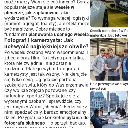
może marzy Wam się coś innego? Coraz
popularniejsze staje się
wesele w
plenerze, jak zaplanować
takie
wydarzenie? To wymaga więcej logistyki
(namiot, agregat, toalety), ale efekt może
być magiczny. Dobre miejsce to
Cennik samochodów Por
fundament
planowania udanego wesela
.
najbardziej budżetowe?
Fotograf i kamerzysta: Jak
uchwycić najpiękniejsze chwile?
Po weselu zostaną Wam wspomnienia. I
zdjęcia oraz film. To jedyna pamiątka,
która nie zwiędnie i nie zostanie
zjedzona. Dlatego wybór fotografa i
kamerzysty jest tak ważny. Nie kierujcie
się tylko ceną. Oglądajcie portfolia,
Hale przemysłowe a wyt
szukajcie stylu, który do Was przemawia.
inwestycji
Czy wolicie zdjęcia pozowane, czy
naturalny reportaż? Spotkajcie się z
wybranymi osobami, sprawdźcie, czy
jest między Wami „chemia”. Będziecie z
nimi spędzać cały, bardzo emocjonalny
dzień. Przygotujcie konkretne
pytania do
fotografa ślubnego
– o sprzęt, backup,