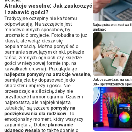
Atrakcje weselne: Jak zaskoczyć
i zabawić gości?
Tradycyjne oczepiny nie każdemu
odpowiadają. Na szczęście jest
Najczęstsze oszustwa f
mnóstwo innych sposobów, by
uniknąć
urozmaicić przyjęcie. Fotobudka to już
klasyk, ale wciąż cieszy się
popularnością. Można pomyśleć o
barmanie serwującym drinki, pokazie
tańca, zimnych ogniach czy księdze
gości w nietypowej formie (np. na
kawałkach drewna). Przeglądając
najlepsze pomysły na atrakcje weselne
,
pamiętajcie, by dopasować je do
Jak oszczędzać na rac
30+ sprawdzonych sp
charakteru imprezy i gości. Nie
przesadzajcie z ilością, żeby nie
przytłoczyć harmonogramu. Czasem
najprostszą, ale najpiękniejszą
„atrakcją” są szczere
pomysły na
podziękowania dla rodziców
. To
emocjonalny moment, który wszyscy
zapamiętają. Dobre
planowanie
udanego wesela
to także dbanie o