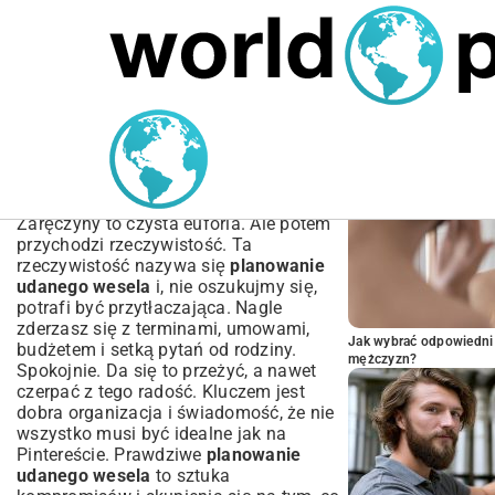
MARIUSZ ŁAMAGA
04.10.2025
TECHNOLOGIE
POPULARNE A
Planowanie udanego
wesela: Kompletny
poradnik od A do Z
Zaręczyny to czysta euforia. Ale potem
przychodzi rzeczywistość. Ta
rzeczywistość nazywa się
planowanie
udanego wesela
i, nie oszukujmy się,
potrafi być przytłaczająca. Nagle
zderzasz się z terminami, umowami,
Jak wybrać odpowiedni 
budżetem i setką pytań od rodziny.
mężczyzn?
Spokojnie. Da się to przeżyć, a nawet
czerpać z tego radość. Kluczem jest
dobra organizacja i świadomość, że nie
wszystko musi być idealne jak na
Pintereście. Prawdziwe
planowanie
udanego wesela
to sztuka