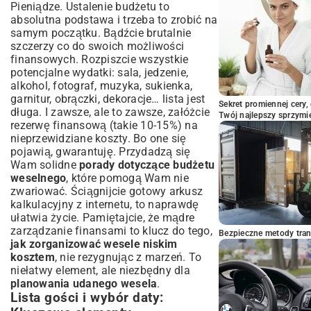
Pieniądze. Ustalenie budżetu to
Wskazówki na dzień ślubu: Chwytaj każdą
absolutna podstawa i trzeba to zrobić na
chwilę
samym początku. Bądźcie brutalnie
szczerzy co do swoich możliwości
finansowych. Rozpiszcie wszystkie
potencjalne wydatki: sala, jedzenie,
alkohol, fotograf, muzyka, sukienka,
garnitur, obrączki, dekoracje… lista jest
Sekret promiennej cery,
długa. I zawsze, ale to zawsze, załóżcie
Twój najlepszy sprzymi
rezerwę finansową (takie 10-15%) na
nieprzewidziane koszty. Bo one się
pojawią, gwarantuję. Przydadzą się
Wam solidne
porady dotyczące budżetu
weselnego
, które pomogą Wam nie
zwariować. Ściągnijcie gotowy arkusz
kalkulacyjny z internetu, to naprawdę
ułatwia życie. Pamiętajcie, że mądre
zarządzanie finansami to klucz do tego,
Bezpieczne metody trans
jak zorganizować wesele niskim
kosztem
, nie rezygnując z marzeń. To
niełatwy element, ale niezbędny dla
planowania udanego wesela
.
Lista gości i wybór daty: