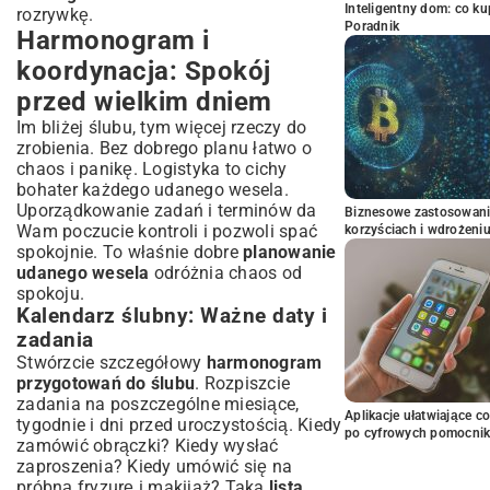
Inteligentny dom: co k
rozrywkę.
Poradnik
Harmonogram i
koordynacja: Spokój
przed wielkim dniem
Im bliżej ślubu, tym więcej rzeczy do
zrobienia. Bez dobrego planu łatwo o
chaos i panikę. Logistyka to cichy
bohater każdego udanego wesela.
Uporządkowanie zadań i terminów da
Biznesowe zastosowani
Wam poczucie kontroli i pozwoli spać
korzyściach i wdrożeni
spokojnie. To właśnie dobre
planowanie
udanego wesela
odróżnia chaos od
spokoju.
Kalendarz ślubny: Ważne daty i
zadania
Stwórzcie szczegółowy
harmonogram
przygotowań do ślubu
. Rozpiszcie
zadania na poszczególne miesiące,
Aplikacje ułatwiające c
tygodnie i dni przed uroczystością. Kiedy
po cyfrowych pomocni
zamówić obrączki? Kiedy wysłać
zaproszenia? Kiedy umówić się na
próbną fryzurę i makijaż? Taka
lista