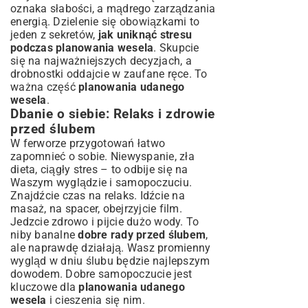
oznaka słabości, a mądrego zarządzania
energią. Dzielenie się obowiązkami to
jeden z sekretów,
jak uniknąć stresu
podczas planowania wesela
. Skupcie
się na najważniejszych decyzjach, a
drobnostki oddajcie w zaufane ręce. To
ważna część
planowania udanego
wesela
.
Dbanie o siebie: Relaks i zdrowie
przed ślubem
W ferworze przygotowań łatwo
zapomnieć o sobie. Niewyspanie, zła
dieta, ciągły stres – to odbije się na
Waszym wyglądzie i samopoczuciu.
Znajdźcie czas na relaks. Idźcie na
masaż, na spacer, obejrzyjcie film.
Jedzcie zdrowo i pijcie dużo wody. To
niby banalne
dobre rady przed ślubem
,
ale naprawdę działają. Wasz promienny
wygląd w dniu ślubu będzie najlepszym
dowodem. Dobre samopoczucie jest
kluczowe dla
planowania udanego
wesela
i cieszenia się nim.