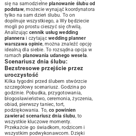
się na samodzielne
planowanie ślubu od
podstaw
, możecie wynająć koordynatora
tylko na sam dzień ślubu. To on
dopilnuje wszystkiego, a Wy będziecie
mogli po prostu cieszyć się chwilą.
Analizując
cennik usług wedding
plannera
i czytając
wedding planner
warszawa opinie
, można znaleźć opcję
idealną dla siebie. To rozsądna opcja w
ramach
planowania udanego wesela
.
Scenariusz dnia ślubu:
Bezstresowe przejście przez
uroczystość
Kilka tygodni przed ślubem stwórzcie
szczegółowy scenariusz. Godzina po
godzinie. Pobudka, przygotowania,
błogosławieństwo, ceremonia, życzenia,
obiad, pierwszy taniec, tort,
podziękowania. To,
co powinien
zawierać scenariusz dnia ślubu
, to
wszystkie kluczowe momenty.
Przekażcie go świadkom, rodzicom i
wszystkim podwykonawcom. Dzięki