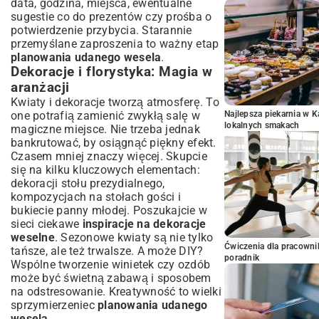
data, godzina, miejsca, ewentualne
sugestie co do prezentów czy prośba o
potwierdzenie przybycia. Starannie
przemyślane zaproszenia to ważny etap
planowania udanego wesela
.
Dekoracje i florystyka: Magia w
aranżacji
Kwiaty i dekoracje tworzą atmosferę. To
one potrafią zamienić zwykłą salę w
Najlepsza piekarnia w 
lokalnych smakach
magiczne miejsce. Nie trzeba jednak
bankrutować, by osiągnąć piękny efekt.
Czasem mniej znaczy więcej. Skupcie
się na kilku kluczowych elementach:
dekoracji stołu prezydialnego,
kompozycjach na stołach gości i
bukiecie panny młodej. Poszukajcie w
sieci ciekawe
inspiracje na dekoracje
weselne
. Sezonowe kwiaty są nie tylko
Ćwiczenia dla pracown
tańsze, ale też trwalsze. A może DIY?
poradnik
Wspólne tworzenie winietek czy ozdób
może być świetną zabawą i sposobem
na odstresowanie. Kreatywność to wielki
sprzymierzeniec
planowania udanego
wesela
.