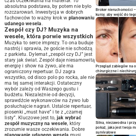
czas oczekiwania na materiał. To
absolutna podstawa, by potem nie było
Broker nieruchomości – 
rozczarowań. Inwestycja w dobrych
kursy, aby wejść do teg
fachowców to ważny krok w
planowaniu
udanego wesela
.
Zespół czy DJ? Muzyka na
wesele, która porwie wszystkich
Muzyka to serce imprezy. To ona buduje
nastrój i sprawia, że goście nie schodzą
z parkietu. Dylemat „zespół czy DJ” jest
stary jak świat. Zespół daje niesamowitą
energię i show na żywo, ale ma
Przegląd zabiegów na 
ograniczony repertuar. DJ zagra
chirurgiczne i niechirur
wszystko, od disco polo po rocka, ale nie
ma tej samej interakcji. Ostateczny
wybór zależy od Waszego gustu i
budżetu. Niezależnie od decyzji,
sprawdźcie wykonawców na żywo lub
posłuchajcie nagrań. Ustalcie repertuar,
piosenki „must have” i te z „czarnej
listy”. Kluczowe jest to,
jak wybrać
zespół muzyczny na wesele
, który
Silna, niezawodna i pr
pokaż, jaka jest twoja 
zrozumie wasze oczekiwania. Dobre
survivalowe
planowanie udanego wesela
musi