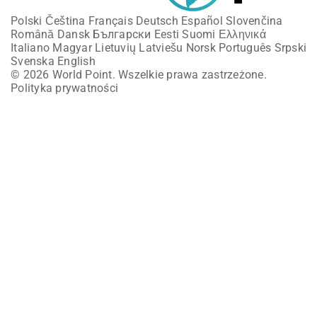
Polski
Čeština
Français
Deutsch
Español
Slovenčina
Română
Dansk
Български
Eesti
Suomi
Ελληνικά
Italiano
Magyar
Lietuvių
Latviešu
Norsk
Português
Srpski
Svenska
English
© 2026 World Point. Wszelkie prawa zastrzeżone.
Polityka prywatności