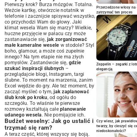
Catering i tort: Kulinarne doznania na
Pierwszy krok? Burza mózgów. Totalna.
ślubie
Przerzedzone włosy na 
Weźcie kartkę, otwórzcie notatnik w
zatrzymać ten proces
Personalizacja i detale, które robią
telefonie i zacznijcie spisywać wszystko,
różnicę
co przychodzi Wam do głowy. Jaki
Zaproszenia ślubne: Pierwsze wrażenie dla
klimat wesela Wam się marzy? Wielkie,
gości
huczne przyjęcie w pałacu czy może
zastanawiacie się,
jak zorganizować
Dekoracje i florystyka: Magia w aranżacji
małe kameralne wesele
w stodole? Styl
Atrakcje weselne: Jak zaskoczyć i zabawić
boho, glamour, a może coś zupełnie
gości?
innego? Na tym etapie nie ma złych
Harmonogram i koordynacja: Spokój
pomysłów. Zastanówcie się,
gdzie
przed wielkim dniem
Zeppelin – zegarki z l
szukać inspiracji ślubnych
–
elegancją
Kalendarz ślubny: Ważne daty i zadania
przeglądajcie blogi, Instagram, targi
Koordynator weselny: Czy warto
ślubne. To moment na marzenia, zanim
skorzystać z pomocy?
Excel wejdzie do gry. Ale też moment, by
zacząć myśleć o tym,
Scenariusz dnia ślubu: Bezstresowe
jak zaplanować
przejście przez uroczystość
ślub krok po kroku
, od ogółu do
szczegółu. To właśnie te pierwsze
Jak cieszyć się przygotowaniami i
rozmowy kształtują całe
planowanie
dniem ślubu?
udanego wesela
. Nie pomijajcie ich.
Delegowanie zadań: Nie wszystko musisz
Budżet weselny: Jak go ustalić i
Czy wiesz, jak prawidł
robić sam
twarzy, by cieszyć się 
trzymać się ram?
Dbanie o siebie: Relaks i zdrowie przed
niedoskonałości?
A teraz część, której wszyscy się boją.
ślubem