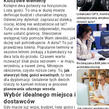
Kluczowe elementy
Kolejne dwa potwory na horyzoncie.
Lista gości. To ona w dużej mierze
Lokalizator GPS, monito
definiuje budżet i charakter imprezy.
zabezpieczenia antykra
Odwieczny dylemat: zapraszać daleką
chronić auto?
ciocię, której nie widzieliście od lat?
Tutaj nie ma dobrej odpowiedzi, musicie
sami ustalić granicę. Stworzenie
wstępnej listy pomoże Wam określić, jak
dużej sali potrzebujecie. A data? To już
prawdziwa loteria. Popularne terminy w
sezonie letnim znikają z kalendarzy na
dwa lata do przodu. Czasem warto
rozważyć ślub poza sezonem – w maju,
Rozwiązania BIM jako n
wrześniu, a nawet zimą. Mniejsze
architektonicznej
obłożenie, często niższe ceny. To,
jak
stworzyć listę gości weselnych
, to test
dla dyplomacji. Ustalenie tych dwóch
rzeczy to kamień milowy w procesie
planowania udanego wesela
.
Wybór idealnego miejsca i
dostawców
Gdy macie już wizję, budżet, listę gości i
Jak zakupić wydajny ko