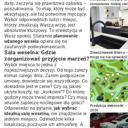
datę, zaczyna się prawdziwa zabawa –
stosunkowo niskiej cen
poszukiwania. To etap, który może być
ekscytujący, ale też potwornie męczący.
Wybór odpowiednich ludzi i miejsc,
którzy zrealizują Waszą wizję, jest
absolutnie kluczowy. To inwestycja w
Wasz spokój. Staranne
planowanie
udanego wesela
opiera się na
zaufanych podwykonawcach.
Sala weselna: Gdzie
Zlewozmywaki Blanco – 
mogą się nie sprawdzić
zorganizować przyjęcie marzeń?
Wybór miejsca to jedna z
najważniejszych decyzji. Od tego zależy
klimat całego dnia. Zanim podpiszecie
umowę, dowiedzcie się wszystkiego. Co
dokładnie jest w cenie? Czy są jakieś
ukryte koszty, np. „korkowe”? Do której
godziny może trwać impreza? Czy mają
własne zaplecze noclegowe dla gości?
Produkcja elektroniki – 
Odpowiedzi na pytanie,
jak wybrać
2026
idealną salę weselną
, nie znajdziecie w
jednym miejscu. Odwiedźcie kilka
lokalizacji, poczujcie ich atmosferę. A