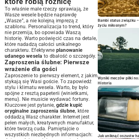
które robią różnicę
To właśnie małe rzeczy sprawiają, że
Wasze wesele będzie naprawdę
„Wasze”, a nie kolejną imprezą z
Bambi status związku 
życiu miłosnym?
szablonu. Personalizacja to trend, który
nie przemija, bo opowiada Waszą
historię. Warto poświęcić czas na detale,
które nadadzą całości unikalnego
charakteru. Efektywne
planowanie
udanego wesela
to dbałość o szczegóły.
Zaproszenia ślubne: Pierwsze
wrażenie dla gości
Zaproszenie to pierwszy element, z jakim
Wyniki meczów piłki noż
stykają się Wasi goście. To zapowiedź
Historia
stylu i klimatu wesela. Warto, by było
spójne z resztą papeterii (winietkami,
menu). Nie musicie wydawać fortuny.
Kluczowe jest pytanie,
gdzie kupić
oryginalne zaproszenia ślubne
, które
oddadzą Wasz charakter. Internet jest
pełen małych, kreatywnych manufaktur,
które tworzą cuda. Pamiętajcie o
wszystkich niezbędnych informacjach:
Jak uniknąć oszustw h