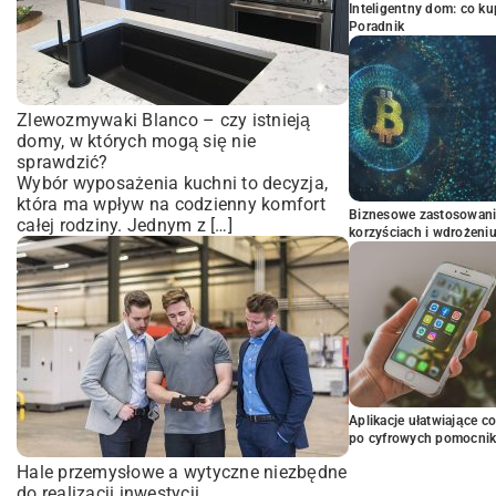
Inteligentny dom: co k
Poradnik
Zlewozmywaki Blanco – czy istnieją
domy, w których mogą się nie
sprawdzić?
Wybór wyposażenia kuchni to decyzja,
która ma wpływ na codzienny komfort
Biznesowe zastosowani
całej rodziny. Jednym z […]
korzyściach i wdrożeni
Aplikacje ułatwiające c
po cyfrowych pomocni
Hale przemysłowe a wytyczne niezbędne
do realizacji inwestycji