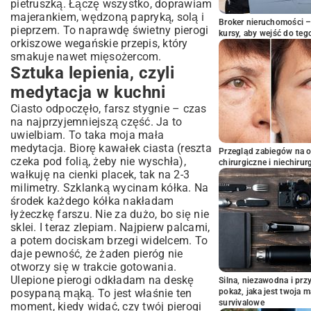
pietruszką. Łączę wszystko, doprawiam
majerankiem, wędzoną papryką, solą i
Broker nieruchomości – 
pieprzem. To naprawdę świetny pierogi
kursy, aby wejść do teg
orkiszowe wegańskie przepis, który
smakuje nawet mięsożercom.
Sztuka lepienia, czyli
medytacja w kuchni
Ciasto odpoczęło, farsz stygnie – czas
na najprzyjemniejszą część. Ja to
uwielbiam. To taka moja mała
medytacja. Biorę kawałek ciasta (reszta
Przegląd zabiegów na 
czeka pod folią, żeby nie wyschła),
chirurgiczne i niechirur
wałkuję na cienki placek, tak na 2-3
milimetry. Szklanką wycinam kółka. Na
środek każdego kółka nakładam
łyżeczkę farszu. Nie za dużo, bo się nie
sklei. I teraz zlepiam. Najpierw palcami,
a potem dociskam brzegi widelcem. To
daje pewność, że żaden pieróg nie
otworzy się w trakcie gotowania.
Ulepione pierogi odkładam na deskę
Silna, niezawodna i pr
posypaną mąką. To jest właśnie ten
pokaż, jaka jest twoja 
survivalowe
moment, kiedy widać, czy twój pierogi