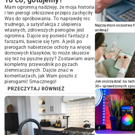
To co, gotujemy?
Mam ogromną nadzieję, że moja historia
i ten pierogi orkiszowe przepis zachęciły
Was do spróbowania. To naprawdę nic
trudnego, a satysfakcja z ulepienia
Najczęstsze oszustwa f
własnych, zdrowszych pierogów jest
uniknąć
ogromna. Dajcie się ponieść fantazji z
farszami, bawcie się tym. A jeśli po
pierogach nabierzecie ochoty na więcej
domowych klasyków, to może skusicie
się też na pyszne pyzy? Zostawiam wam
kompletny przewodnik po pyzach
ziemniaczanych
. Dajcie znać w
komentarzach, jak Wam poszło z
pierogami! Smacznego!
Jak oszczędzać na rac
30+ sprawdzonych sp
PRZECZYTAJ RÓWNIEŻ