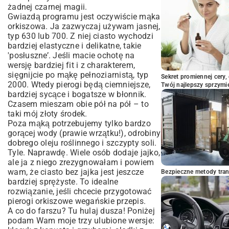
żadnej czarnej magii.
Gwiazdą programu jest oczywiście mąka
orkiszowa. Ja zazwyczaj używam jasnej,
typ 630 lub 700. Z niej ciasto wychodzi
bardziej elastyczne i delikatne, takie
'posłuszne’. Jeśli macie ochotę na
wersję bardziej fit i z charakterem,
sięgnijcie po mąkę pełnoziarnistą, typ
Sekret promiennej cery,
2000. Wtedy pierogi będą ciemniejsze,
Twój najlepszy sprzymi
bardziej sycące i bogatsze w błonnik.
Czasem mieszam obie pół na pół – to
taki mój złoty środek.
Poza mąką potrzebujemy tylko bardzo
gorącej wody (prawie wrzątku!), odrobiny
dobrego oleju roślinnego i szczypty soli.
Tyle. Naprawdę. Wiele osób dodaje jajko,
ale ja z niego zrezygnowałam i powiem
wam, że ciasto bez jajka jest jeszcze
Bezpieczne metody trans
bardziej sprężyste. To idealne
rozwiązanie, jeśli chcecie przygotować
pierogi orkiszowe wegańskie przepis.
A co do farszu? Tu hulaj dusza! Poniżej
podam Wam moje trzy ulubione wersje: