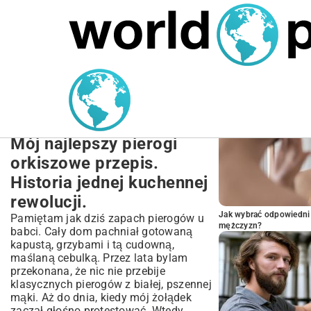
MARIUSZ ŁAMAGA
27.09.2025
NIERUCHOMOŚCI
POPULARNE A
Pierogi Orkiszowe
Przepis: Krok po Kroku,
Zdrowe i Pyszne Danie
Mój najlepszy pierogi
orkiszowe przepis.
Historia jednej kuchennej
rewolucji.
Jak wybrać odpowiedni 
Pamiętam jak dziś zapach pierogów u
mężczyzn?
babci. Cały dom pachniał gotowaną
kapustą, grzybami i tą cudowną,
maślaną cebulką. Przez lata bylam
przekonana, że nic nie przebije
klasycznych pierogów z białej, pszennej
mąki. Aż do dnia, kiedy mój żołądek
zaczął głośno protestować. Wtedy,