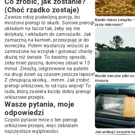
Co zrobić, jak zostanie?
(Choć rzadko zostaje)
Zawsze robię podwójną porcję, bo
Bambi status związku 
mrożone pierogi to skarb. Surowe pierogi
życiu miłosnym?
układam na tacce tak, żeby się nie
dotykały, i wkładam do zamrażarki. Jak
zamarzną na kamień, przesypuję je do
woreczka. Potem wystarczy wrzucić je
zamrożone na wrzątek i gotować chwilę
dłużej niż świeże. To świetny sposób,
żeby mieć pyszny, domowy obiad w 15
minut. Zresztą, odgrzewane na patelni
na drugi dzień są czasem jeszcze lepsze!
Wyniki meczów piłki noż
Z chrupiącą skórką… mmm. Jak zrobić
Historia
pierogi orkiszowe, to od razu więcej! To
rada, którą zawiera każdy dobry pierogi
orkiszowe przepis.
Wasze pytania, moje
odpowiedzi
Często pytacie mnie o ten pierogi
orkiszowe przepis, więc zebrałam
najczęstsze wątpliwości.
Jak uniknąć oszustw h