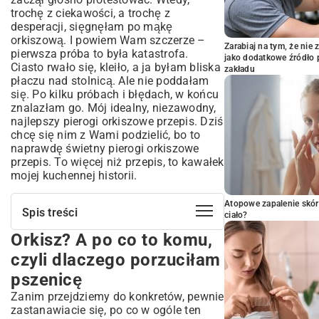
trochę z ciekawości, a trochę z
desperacji, sięgnęłam po mąkę
orkiszową. I powiem Wam szczerze –
Zarabiaj na tym, że ni
pierwsza próba to była katastrofa.
jako dodatkowe źródło 
Ciasto rwało się, kleiło, a ja byłam bliska
zakładu
płaczu nad stolnicą. Ale nie poddałam
się. Po kilku próbach i błędach, w końcu
znalazłam go. Mój idealny, niezawodny,
najlepszy pierogi orkiszowe przepis. Dziś
chcę się nim z Wami podzielić, bo to
naprawdę świetny pierogi orkiszowe
przepis. To więcej niż przepis, to kawałek
mojej kuchennej historii.
Atopowe zapalenie skór
Spis treści
ciało?
Orkisz? A po co to komu,
Orkisz? A po co to komu, czyli dlaczego
porzuciłam pszenicę
czyli dlaczego porzuciłam
Co wrzucić do gara, czyli prosta lista
pszenicę
zakupów
Zanim przejdziemy do konkretów, pewnie
Magia ciasta, czyli jak nie zwariować
zastanawiacie się, po co w ogóle ten
przy wałku