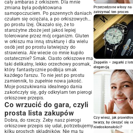
cały ambaras z orkiszem. Dla mnie
A co do środka? Moje ulubione farsze
zmiana była podyktowana
Przerzedzone włosy na 
Sztuka lepienia, czyli medytacja w
zatrzymać ten proces
samopoczuciem. Po pszennych daniach
kuchni
czułam się ociężała, a po orkiszowych…
po prostu lżej. Okazało się, że to
Finał! Jak ugotować i z czym to się je?
starożytne zboże jest jakoś lepiej
Co zrobić, jak zostanie? (Choć rzadko
tolerowane przez mój organizm. Gluten
zostaje)
w orkiszu ma inną strukturę i dla wielu
Wasze pytania, moje odpowiedzi
osób jest po prostu łatwiejszy do
strawienia. Ale wiecie co mnie kupiło
To co, gotujemy?
ostatecznie? Smak. Ciasto orkiszowe ma
Zeppelin – zegarki z l
taki delikatny, lekko orzechowy posmak,
elegancją
który fantastycznie podbija smak
każdego farszu. To nie jest po prostu
zamiennik, to zupełnie nowa jakość.
Moje poszukiwania idealnego dania
zakończyły się, gdy odkryłam ten pierogi
orkiszowe przepis.
Co wrzucić do gara, czyli
prosta lista zakupów
Czy wiesz, jak prawidł
Dobra, do rzeczy. Żeby nasz pierogi
twarzy, by cieszyć się 
orkiszowe przepis się udał, potrzebujemy
niedoskonałości?
kilku prostych składników. Nie ma tu