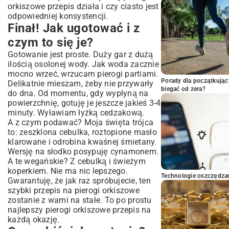
orkiszowe przepis działa i czy ciasto jest
odpowiedniej konsystencji.
Finał! Jak ugotować i z
czym to się je?
Gotowanie jest proste. Duży gar z dużą
ilością osolonej wody. Jak woda zacznie
mocno wrzeć, wrzucam pierogi partiami.
Porady dla początkując
Delikatnie mieszam, żeby nie przywarły
biegać od zera?
do dna. Od momentu, gdy wypłyną na
powierzchnię, gotuję je jeszcze jakieś 3-4
minuty. Wyławiam łyżką cedzakową.
A z czym podawać? Moja święta trójca
to: zeszklona cebulka, roztopione masło
klarowane i odrobina kwaśnej śmietany.
Wersję na słodko posypuję cynamonem.
A te wegańskie? Z cebulką i świeżym
koperkiem. Nie ma nic lepszego.
Technologie oszczędzan
Gwarantuję, że jak raz spróbujecie, ten
szybki przepis na pierogi orkiszowe
zostanie z wami na stałe. To po prostu
najlepszy pierogi orkiszowe przepis na
każdą okazję.