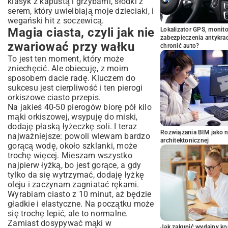
klasyk z kapustą i grzybami, słodki z
serem, który uwielbiają moje dzieciaki, i
wegański hit z soczewicą.
Magia ciasta, czyli jak nie
Lokalizator GPS, monito
zabezpieczenia antykra
zwariować przy wałku
chronić auto?
To jest ten moment, który może
zniechęcić. Ale obiecuję, z moim
sposobem dacie radę. Kluczem do
sukcesu jest cierpliwość i ten pierogi
orkiszowe ciasto przepis.
Na jakieś 40-50 pierogów biorę pół kilo
mąki orkiszowej, wsypuję do miski,
dodaję płaską łyżeczkę soli. I teraz
Rozwiązania BIM jako n
najważniejsze: powoli wlewam bardzo
architektonicznej
gorącą wodę, około szklanki, może
trochę więcej. Mieszam wszystko
najpierw łyżką, bo jest gorące, a gdy
tylko da się wytrzymać, dodaję łyżkę
oleju i zaczynam zagniatać rękami.
Wyrabiam ciasto z 10 minut, aż będzie
gładkie i elastyczne. Na początku może
się trochę lepić, ale to normalne.
Zamiast dosypywać mąki w
Jak zakupić wydajny ko