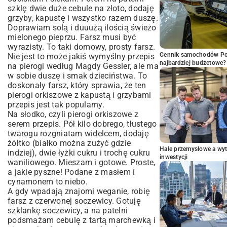
szklę dwie duże cebule na złoto, dodaję
grzyby, kapustę i wszystko razem duszę.
Doprawiam solą i duuużą ilością świeżo
mielonego pieprzu. Farsz musi być
wyrazisty. To taki domowy, prosty farsz.
Cennik samochodów Por
Nie jest to może jakiś wymyślny
przepis
najbardziej budżetowe?
na pierogi według Magdy Gessler
, ale ma
w sobie duszę i smak dzieciństwa. To
doskonały farsz, który sprawia, że ten
pierogi orkiszowe z kapustą i grzybami
przepis jest tak popularny.
Na słodko, czyli pierogi orkiszowe z
serem przepis. Pół kilo dobrego, tłustego
twarogu rozgniatam widelcem, dodaję
żółtko (białko można zużyć gdzie
Hale przemysłowe a wyt
indziej), dwie łyżki cukru i trochę cukru
inwestycji
waniliowego. Mieszam i gotowe. Proste,
a jakie pyszne! Podane z masłem i
cynamonem to niebo.
A gdy wpadają znajomi weganie, robię
farsz z czerwonej soczewicy. Gotuję
szklankę soczewicy, a na patelni
podsmażam cebulę z tartą marchewką i