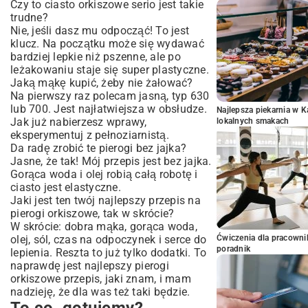
Czy to ciasto orkiszowe serio jest takie
trudne?
Nie, jeśli dasz mu odpocząć! To jest
klucz. Na początku może się wydawać
bardziej lepkie niż pszenne, ale po
leżakowaniu staje się super plastyczne.
Jaką mąkę kupić, żeby nie żałować?
Na pierwszy raz polecam jasną, typ 630
lub 700. Jest najłatwiejsza w obsłudze.
Najlepsza piekarnia w 
Jak już nabierzesz wprawy,
lokalnych smakach
eksperymentuj z pełnoziarnistą.
Da radę zrobić te pierogi bez jajka?
Jasne, że tak! Mój przepis jest bez jajka.
Gorąca woda i olej robią całą robotę i
ciasto jest elastyczne.
Jaki jest ten twój najlepszy przepis na
pierogi orkiszowe, tak w skrócie?
W skrócie: dobra mąka, gorąca woda,
olej, sól, czas na odpoczynek i serce do
Ćwiczenia dla pracown
poradnik
lepienia. Reszta to już tylko dodatki. To
naprawdę jest najlepszy pierogi
orkiszowe przepis, jaki znam, i mam
nadzieję, że dla was też taki będzie.