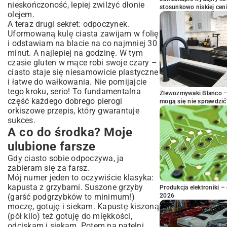
nieskończoność, lepiej zwilżyć dłonie
stosunkowo niskiej cen
olejem.
A teraz drugi sekret: odpoczynek.
Uformowaną kulę ciasta zawijam w folię
i odstawiam na blacie na co najmniej 30
minut. A najlepiej na godzinę. W tym
czasie gluten w mące robi swoje czary –
ciasto staje się niesamowicie plastyczne
i łatwe do wałkowania. Nie pomijajcie
tego kroku, serio! To fundamentalna
Zlewozmywaki Blanco – 
część każdego dobrego pierogi
mogą się nie sprawdzić
orkiszowe przepis, który gwarantuje
sukces.
A co do środka? Moje
ulubione farsze
Gdy ciasto sobie odpoczywa, ja
zabieram się za farsz.
Mój numer jeden to oczywiście klasyka:
kapusta z grzybami. Suszone grzyby
Produkcja elektroniki – 
(garść podgrzybków to minimum!)
2026
moczę, gotuję i siekam. Kapustę kiszoną
(pół kilo) też gotuję do miękkości,
odciskam i siekam. Potem na patelni