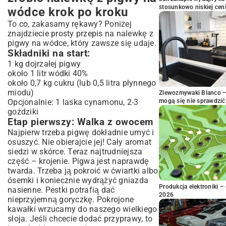
stosunkowo niskiej cen
wódce krok po kroku
To co, zakasamy rękawy? Poniżej
znajdziecie prosty przepis na nalewkę z
pigwy na wódce, który zawsze się udaje.
Składniki na start:
1 kg dojrzałej pigwy
około 1 litr wódki 40%
około 0,7 kg cukru (lub 0,5 litra płynnego
miodu)
Zlewozmywaki Blanco – 
Opcjonalnie: 1 laska cynamonu, 2-3
mogą się nie sprawdzić
goździki
Etap pierwszy: Walka z owocem
Najpierw trzeba pigwę dokładnie umyć i
osuszyć. Nie obierajcie jej! Cały aromat
siedzi w skórce. Teraz najtrudniejsza
część – krojenie. Pigwa jest naprawdę
twarda. Trzeba ją pokroić w ćwiartki albo
ósemki i koniecznie wydrążyć gniazda
Produkcja elektroniki – 
nasienne. Pestki potrafią dać
2026
nieprzyjemną goryczkę. Pokrojone
kawałki wrzucamy do naszego wielkiego
słoja. Jeśli chcecie dodać przyprawy, to