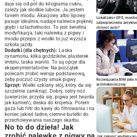
daje się od pół do kilograma cukru,
zależy jak słodkie lubicie. Ja jestem
fanem miodu. Akacjowy albo lipowy
Lokalizator GPS, monito
pasuje idealnie, nadaje nalewce pięknej
zabezpieczenia antykra
głębi i szlachetności. To jest świetna
chronić auto?
modyfikacja, taki nalewka z pigwy i
miodu przepis z wódki to już wyższa
szkoła jazdy.
Dodatki (dla chętnych):
Laska
cynamonu, kilka goździków, plasterek
imbiru, laska wanilii. To są opcje dla
eksperymentatorów. Na początek
polecam zrobić wersję podstawową,
żeby poczuć czysty smak pigwy.
Rozwiązania BIM jako n
Sprzęt:
Wielki szklany słój, który da się
architektonicznej
szczelnie zamknąć. Dobry, ostry nóż
(uwierzcie, przyda się, pigwa jest twarda
jak kamień), deska do krojenia. Potem
gaza lub filtr do kawy do filtrowania i na
koniec jakieś ładne, ciemne butelki do
przechowywania naszego skarbu.
No to do dzieła! Jak
zrobić nalewkę z pigwy na
Jak zakupić wydajny ko