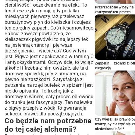
Etap pierwszy: Walka z owocem
cierpliwość i oczekiwanie na efekt. To
Przerzedzone włosy na 
Etap drugi: Chrzest bojowy, czyli zalewanie
ten dreszczyk emocji, gdy po kilku
zatrzymać ten proces
miesiącach pierwszy raz przelewasz
Etap trzeci: Wyciągamy słodycz
bursztynowy płyn do kieliszka i czujesz
Etap czwarty: Wielkie połączenie
ten obłędny zapach. Coś niesamowitego.
Etap piąty: Klarowanie i butelkowanie
Babcia zawsze powtarzała, że
Gdy poczujesz się pewniej – czas na
kieliszeczek pigwówki to najlepszy lek
eksperymenty!
na jesienną chandrę i pierwsze
przeziębienia. I wiecie co? Coś w tym
Kilka pytań, które sam sobie zadawałem
jest. Pigwa jest napakowana witaminą C
Skarb w piwnicy, czyli jak dbać o naszą
i antyoksydantami. Oczywiście, to wciąż
Zeppelin – zegarki z l
nalewkę
alkohol i trzeba z nim uważać, ale taki
elegancją
Podsumowanie
domowy specyfik, pity z umiarem, na
pewno nie zaszkodzi. Satysfakcja z
patrzenia na rząd butelek w spiżarni jest
nie do opisania. To trochę jak z
domowym winem, cały proces od owocu
do trunku jest fascynujący. Ten nalewka
z pigwy przepis z wódki to gwarancja
sukcesu, nawet dla początkujących.
Co będzie nam potrzebne
Czy wiesz, jak prawidł
twarzy, by cieszyć się 
do tej całej alchemii?
niedoskonałości?