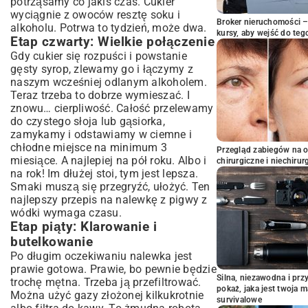
potrząsamy co jakiś czas. Cukier
wyciągnie z owoców resztę soku i
Broker nieruchomości – 
alkoholu. Potrwa to tydzień, może dwa.
kursy, aby wejść do teg
Etap czwarty: Wielkie połączenie
Gdy cukier się rozpuści i powstanie
gęsty syrop, zlewamy go i łączymy z
naszym wcześniej odlanym alkoholem.
Teraz trzeba to dobrze wymieszać. I
znowu… cierpliwość. Całość przelewamy
do czystego słoja lub gąsiorka,
zamykamy i odstawiamy w ciemne i
chłodne miejsce na minimum 3
Przegląd zabiegów na 
miesiące. A najlepiej na pół roku. Albo i
chirurgiczne i niechirur
na rok! Im dłużej stoi, tym jest lepsza.
Smaki muszą się przegryźć, ułożyć. Ten
najlepszy przepis na nalewkę z pigwy z
wódki wymaga czasu.
Etap piąty: Klarowanie i
butelkowanie
Po długim oczekiwaniu nalewka jest
prawie gotowa. Prawie, bo pewnie będzie
Silna, niezawodna i pr
trochę mętna. Trzeba ją przefiltrować.
pokaż, jaka jest twoja 
Można użyć gazy złożonej kilkukrotnie
survivalowe