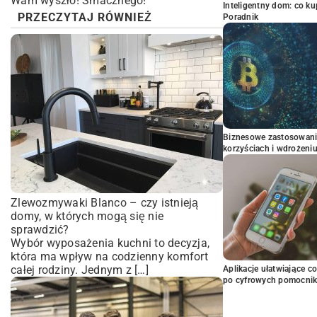
Wam wyszło! Smacznego!
Inteligentny dom: co k
PRZECZYTAJ RÓWNIEŻ
Poradnik
Biznesowe zastosowani
korzyściach i wdrożeni
Zlewozmywaki Blanco – czy istnieją
domy, w których mogą się nie
sprawdzić?
Wybór wyposażenia kuchni to decyzja,
która ma wpływ na codzienny komfort
całej rodziny. Jednym z […]
Aplikacje ułatwiające c
po cyfrowych pomocni