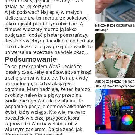
niesamowity, głęboki, złożony. Czas
działa na jej korzyść.
A jak podawać? Najlepiej w małych
kieliszkach, w temperaturze pokojowej,
jako digestif po obfitym obiedzie. W
Najczęstsze oszustwa f
zimowe wieczory można ją lekko
uniknąć
podgrzać i dodać plaster pomarańczy.
Jest też świetnym dodatkiem do herbaty.
Taki nalewka z pigwy przepis z wódki to
uniwersalna receptura na wiele okazji.
Podsumowanie
To co, przekonałem Was? Jesień to
idealny czas, żeby spróbować zamknąć
trochę słońca w butelce. To naprawdę
Jak oszczędzać na rac
nic trudnego, a satysfakcja jest
30+ sprawdzonych sp
ogromna. Mam nadzieję, że ten bardzo
osobisty nalewka z pigwy przepis z
wódki zachęci Was do działania. To
wspaniała pasja, a domowe alkohole to
świat, który wciąga. Kto wie, może to
początek większej przygody, która
zaprowadzi Was nawet do prób z
własnym zacierem. Dajcie znać, jak