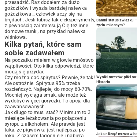
przesadzić. Raz dodałem za dużo
goździków i wyszła bardziej nalewka
goździkowa… człowiek uczy się na
błędach. Jeśli lubisz takie eksperymenty,
Bambi status związku 
z pewnością zainteresują Cię też inne
życiu miłosnym?
domowe trunki, na przykład nalewka
wiśniowa.
Kilka pytań, które sam
sobie zadawałem
Na początku miałem w głowie mnóstwo
wątpliwości. Oto kilka odpowiedzi, które
mogą się przydać.
Czy można dać spirytus? Pewnie, że tak!
Wyniki meczów piłki noż
Historia
Ale ostrożnie. Spirytus 95% trzeba
rozcieńczyć. Najlepiej do mocy 60-70%.
Mocniej wyciąga smak, ale może też
wydobyć więcej goryczki. To opcja dla
zaawansowanych.
Jak długo to musi stać? Minimum to 3
miesiące leżakowania po połączeniu
syropu z alkoholem. Ale prawda jest
taka, że pigwówka jest najlepsza po
Jak uniknąć oszustw h
roku. Z czasem łagodnieje i nabiera