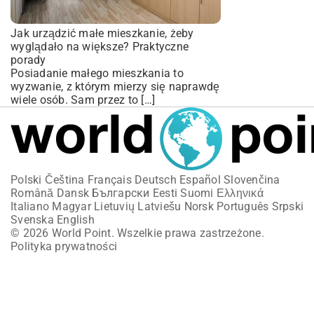
Jak urządzić małe mieszkanie, żeby
wyglądało na większe? Praktyczne
porady
Posiadanie małego mieszkania to
wyzwanie, z którym mierzy się naprawdę
wiele osób. Sam przez to […]
Polski
Čeština
Français
Deutsch
Español
Slovenčina
Română
Dansk
Български
Eesti
Suomi
Ελληνικά
Italiano
Magyar
Lietuvių
Latviešu
Norsk
Português
Srpski
Svenska
English
© 2026 World Point. Wszelkie prawa zastrzeżone.
Polityka prywatności