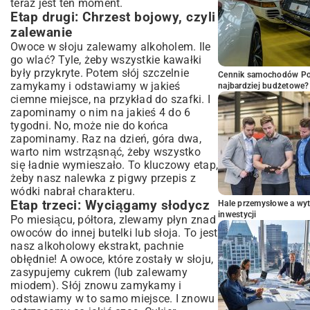
teraz jest ten moment.
Etap drugi: Chrzest bojowy, czyli
zalewanie
Owoce w słoju zalewamy alkoholem. Ile
go wlać? Tyle, żeby wszystkie kawałki
były przykryte. Potem słój szczelnie
Cennik samochodów Por
zamykamy i odstawiamy w jakieś
najbardziej budżetowe?
ciemne miejsce, na przykład do szafki. I
zapominamy o nim na jakieś 4 do 6
tygodni. No, może nie do końca
zapominamy. Raz na dzień, góra dwa,
warto nim wstrząsnąć, żeby wszystko
się ładnie wymieszało. To kluczowy etap,
żeby nasz nalewka z pigwy przepis z
wódki nabrał charakteru.
Etap trzeci: Wyciągamy słodycz
Hale przemysłowe a wyt
inwestycji
Po miesiącu, półtora, zlewamy płyn znad
owoców do innej butelki lub słoja. To jest
nasz alkoholowy ekstrakt, pachnie
obłędnie! A owoce, które zostały w słoju,
zasypujemy cukrem (lub zalewamy
miodem). Słój znowu zamykamy i
odstawiamy w to samo miejsce. I znowu