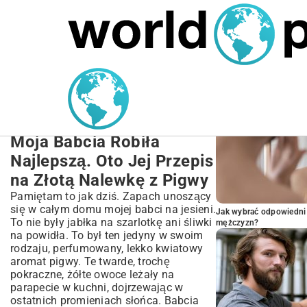
MARIUSZ ŁAMAGA
27.09.2025
NIERUCHOMOŚCI
POPULARNE A
Nalewka z Pigwy Przepis z
Wódki: Złocisty Trunek
Krok po Kroku
Moja Babcia Robiła
Najlepszą. Oto Jej Przepis
na Złotą Nalewkę z Pigwy
Pamiętam to jak dziś. Zapach unoszący
się w całym domu mojej babci na jesieni.
Jak wybrać odpowiedni 
To nie były jabłka na szarlotkę ani śliwki
mężczyzn?
na powidła. To był ten jedyny w swoim
rodzaju, perfumowany, lekko kwiatowy
aromat pigwy. Te twarde, trochę
pokraczne, żółte owoce leżały na
parapecie w kuchni, dojrzewając w
ostatnich promieniach słońca. Babcia