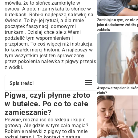
mówiła, że to słońce zamknięte w
owocu. A potem zamykała to słońce w
butelkach. Robiła najlepszą nalewkę na
świecie. To był jej rytuał, a dla mnie
Zarabiaj na tym, że ni
jako dodatkowe źródło 
początek fascynacji domowymi
zakładu
trunkami. Dzisiaj chcę się z Wami
podzielić tym wspomnieniem i
przepisem. To coś więcej niż instrukcja,
to kawałek mojej historii. A najlepszy w
tym wszystkim jest ten sprawdzony
przez pokolenia nalewka z pigwy przepis
z wódki.
Spis treści
Atopowe zapalenie skór
Pigwa, czyli płynne złoto
Pigwa, czyli płynne złoto w butelce. Po
ciało?
co to całe zamieszanie?
w butelce. Po co to całe
Co będzie nam potrzebne do tej całej
zamieszanie?
alchemii?
Pewnie, można iść do sklepu i kupić
No to do dzieła! Jak zrobić nalewkę z
gotową. Ale gdzie w tym cała magia?
pigwy na wódce krok po kroku
Robienie nalewki z pigwy to dla mnie
Składniki na start:
rodzaj terapii. To kontakt z naturą,