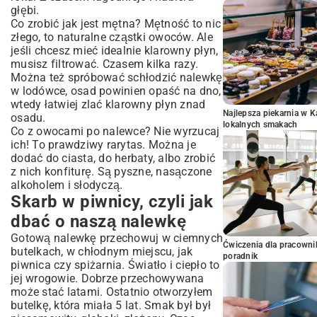
głębi.
Co zrobić jak jest mętna? Mętność to nic
złego, to naturalne cząstki owoców. Ale
jeśli chcesz mieć idealnie klarowny płyn,
musisz filtrować. Czasem kilka razy.
Można też spróbować schłodzić nalewkę
w lodówce, osad powinien opaść na dno,
wtedy łatwiej zlać klarowny płyn znad
Najlepsza piekarnia w 
osadu.
lokalnych smakach
Co z owocami po nalewce? Nie wyrzucaj
ich! To prawdziwy rarytas. Można je
dodać do ciasta, do herbaty, albo zrobić
z nich konfiturę. Są pyszne, nasączone
alkoholem i słodyczą.
Skarb w piwnicy, czyli jak
dbać o naszą nalewkę
Gotową nalewkę przechowuj w ciemnych
Ćwiczenia dla pracown
butelkach, w chłodnym miejscu, jak
poradnik
piwnica czy spiżarnia. Światło i ciepło to
jej wrogowie. Dobrze przechowywana
może stać latami. Ostatnio otworzyłem
butelkę, która miała 5 lat. Smak był był