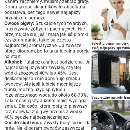
Zanim zaczniemy, musimy zebrać graty.
Dobra jakość składników to absolutna
podstawa, bez tego nawet najlepszy
przepis nie pomoże.
Owoce pigwy:
Szukajcie tych twardych,
intensywnie żółtych i pachnących. Nie
przejmujcie się, jeśli mają jakieś plamki
czy zadrapania, takie są często
Sekret promiennej cery,
najbardziej aromatyczne. Ja zawsze
Twój najlepszy sprzymi
biorę kilogram, bo to taka idealna porcja
na start.
Alkohol:
Tutaj szkoła jest podzielona. Ja
najczęściej używam zwykłej, czystej
wódki zbożowej 40% lub 45%. Jest
delikatniejsza i nie dominuje smaku
owoców. Ale jeśli lubicie mocniejsze
trunki, można użyć spirytusu
rozcieńczonego wodą do około 60-70%.
Bezpieczne metody trans
Taki mocniejszy alkohol lepiej wyciąga
smak. Dla osób, które robią to pierwszy
raz, nalewka z pigwy przepis z wódki
40% będzie najbezpieczniejszy.
Coś do słodzenia:
Zwykły biały cukier da
radę. Na kilogram owoców zazwyczaj