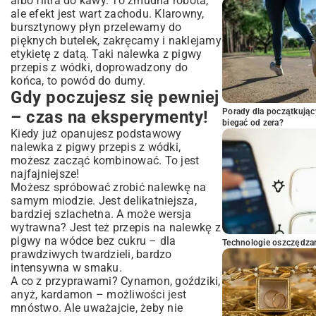
albo filtra do kawy. To żmudna robota,
ale efekt jest wart zachodu. Klarowny,
bursztynowy płyn przelewamy do
pięknych butelek, zakręcamy i naklejamy
etykietę z datą. Taki nalewka z pigwy
przepis z wódki, doprowadzony do
końca, to powód do dumy.
Gdy poczujesz się pewniej
Porady dla początkując
– czas na eksperymenty!
biegać od zera?
Kiedy już opanujesz podstawowy
nalewka z pigwy przepis z wódki,
możesz zacząć kombinować. To jest
najfajniejsze!
Możesz spróbować zrobić nalewkę na
samym miodzie. Jest delikatniejsza,
bardziej szlachetna. A może wersja
wytrawna? Jest też przepis na nalewkę z
pigwy na wódce bez cukru – dla
Technologie oszczędzan
prawdziwych twardzieli, bardzo
intensywna w smaku.
A co z przyprawami? Cynamon, goździki,
anyż, kardamon – możliwości jest
mnóstwo. Ale uważajcie, żeby nie