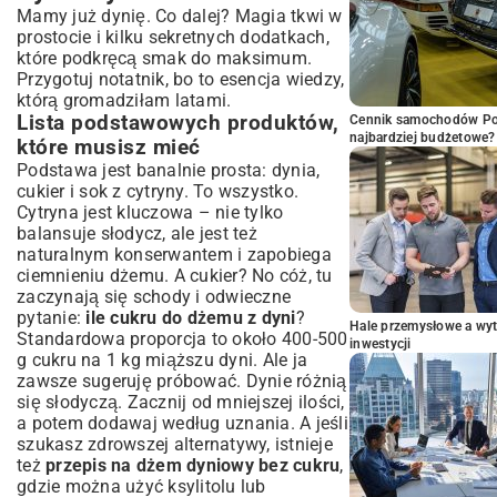
Mamy już dynię. Co dalej? Magia tkwi w
prostocie i kilku sekretnych dodatkach,
które podkręcą smak do maksimum.
Przygotuj notatnik, bo to esencja wiedzy,
którą gromadziłam latami.
Lista podstawowych produktów,
Cennik samochodów Por
najbardziej budżetowe?
które musisz mieć
Podstawa jest banalnie prosta: dynia,
cukier i sok z cytryny. To wszystko.
Cytryna jest kluczowa – nie tylko
balansuje słodycz, ale jest też
naturalnym konserwantem i zapobiega
ciemnieniu dżemu. A cukier? No cóż, tu
zaczynają się schody i odwieczne
pytanie:
ile cukru do dżemu z dyni
?
Hale przemysłowe a wyt
Standardowa proporcja to około 400-500
inwestycji
g cukru na 1 kg miąższu dyni. Ale ja
zawsze sugeruję próbować. Dynie różnią
się słodyczą. Zacznij od mniejszej ilości,
a potem dodawaj według uznania. A jeśli
szukasz zdrowszej alternatywy, istnieje
też
przepis na dżem dyniowy bez cukru
,
gdzie można użyć ksylitolu lub