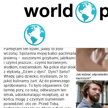
MARIUSZ ŁAMAGA
05.10.2025
BIZNES
POPULARNE A
Najlepszy Przepis na
Dżem z Dyni –
Sprawdzony i Prosty!
Pamiętam ten dzień, jakby to było
wczoraj. Spiżarnia mojej babci pachniała
jesienią – suszonymi grzybami, jabłkami
i czymś jeszcze… czymś korzennym,
słodkim, nieziemskim. Na półce stał słoik
z etykietą „Dżem z dyni”. Dyni? Serio?
Jak wybrać odpowiedni 
Wtedy, jako dziecko, myślałam, że to
mężczyzn?
jakiś kulinarny żart. Aż do pierwszego
spróbowania. To było objawienie. Od
tamtej pory, co roku, odtwarzam ten
smak, udoskonalając recepturę, aż w
końcu mogę z czystym sumieniem
powiedzieć: oto on. Przed Tobą