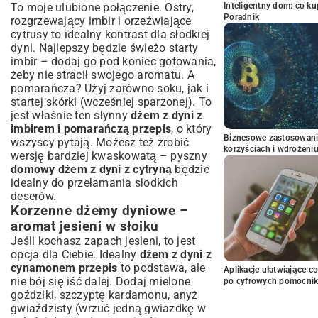
To moje ulubione połączenie. Ostry,
Inteligentny dom: co k
Poradnik
rozgrzewający imbir i orzeźwiające
cytrusy to idealny kontrast dla słodkiej
dyni. Najlepszy będzie świeżo starty
imbir – dodaj go pod koniec gotowania,
żeby nie stracił swojego aromatu. A
pomarańcza? Użyj zarówno soku, jak i
startej skórki (wcześniej sparzonej). To
jest właśnie ten słynny
dżem z dyni z
imbirem i pomarańczą przepis
, o który
Biznesowe zastosowani
wszyscy pytają. Możesz też zrobić
korzyściach i wdrożeni
wersję bardziej kwaskowatą – pyszny
domowy dżem z dyni z cytryną
będzie
idealny do przełamania słodkich
deserów.
Korzenne dżemy dyniowe –
aromat jesieni w słoiku
Jeśli kochasz zapach jesieni, to jest
opcja dla Ciebie. Idealny
dżem z dyni z
cynamonem przepis
to podstawa, ale
Aplikacje ułatwiające c
nie bój się iść dalej. Dodaj mielone
po cyfrowych pomocni
goździki, szczyptę kardamonu, anyż
gwiaździsty (wrzuć jedną gwiazdkę w