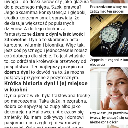
uwaga… do deski serów czy jako glazura
dżemu?
do pieczonego mięsa. Szok, prawda?
Przerzedzone włosy na 
Przepis krok po kroku: Jak przygotować
zatrzymać ten proces
Jego aksamitna konsystencja i głęboki,
dżem z dyni?
słodko-korzenny smak sprawiają, że
Przygotowanie dyni: obieranie, krojenie,
deklasuje większość popularnych
usuwanie pestek
dżemów. A do tego dochodzą
Proces gotowania – osiągnij idealną
fantastyczne
dżem z dyni właściwości
konsystencję dżemu
zdrowotne
. Dynia to skarbnica beta-
Pasteryzacja dżemu – zachowaj świeżość
karotenu, witamin i błonnika. Więc tak,
na dłużej
jesz coś pysznego i jednocześnie robisz
coś dobrego dla siebie. To jest właśnie
Pomysły na urozmaicenie smaku dżemu
Zeppelin – zegarki z l
to, co odróżnia królewskie przetwory od
dyniowego
elegancją
pospólstwa. Ten
najlepszy przepis na
Dżem z dyni z imbirem, pomarańczą lub
dżem z dyni
to dowód na to, że można
cytryną
połączyć przyjemne z pożytecznym.
Korzenne dżemy dyniowe – aromat jesieni
Krótka historia dyni i jej miejsce
w słoiku
w kuchni
Połączenie dyni z innymi owocami – nowe
Dynia przez wieki była traktowana trochę
doznania smakowe
po macoszemu. Taka duża, niezgrabna,
Przechowywanie i pomysły na
dobra co najwyżej na zupę albo jako
wykorzystanie dżemu z dyni
dekoracja na Halloween. Ale czasy się
Czy wiesz, jak prawidł
Gdzie i jak przechowywać domowy dżem
zmieniły. Kulinarni odkrywcy i domowi
twarzy, by cieszyć się 
dyniowy?
pasjonaci dostrzegli jej niesamowity
niedoskonałości?
Kreatywne sposoby na serwowanie dżemu