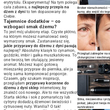
erytrytolu. Eksperymentuj! Na tym polega
cała zabawa, a
najlepszy przepis na
Broker nieruchomości – 
dżem z dyni
to ten dopasowany do
kursy, aby wejść do teg
Ciebie.
Tajemnice dodatków – co
wzbogaci smak dżemu?
To jest mój ulubiony etap. Czyste płótno,
na którym możesz namalować swój
wymarzony smak. Zastanawiasz się,
jakie przyprawy do dżemu z dyni pasują
najlepiej? Absolutny klasyk to cynamon,
Przegląd zabiegów na 
goździki, imbir i gałka muszkatołowa. To
chirurgiczne i niechirur
one tworzą ten otulający, jesienny
aromat. Możesz kupić gotową
mieszankę przypraw do piernika, ale ja
wolę sama komponować proporcje.
Czasem, gdy szukam inspiracji,
przeglądam
przyprawy korzenne do
dżemu z dyni sklep
internetowy, by
znaleźć coś nowego. Ale to nie wszystko!
Starta skórka i sok z pomarańczy lub
Silna, niezawodna i pr
cytryny dodadzą dżemowi świeżości i
pokaż, jaka jest twoja 
cytrusowej nuty. Wanilia? O tak!
survivalowe