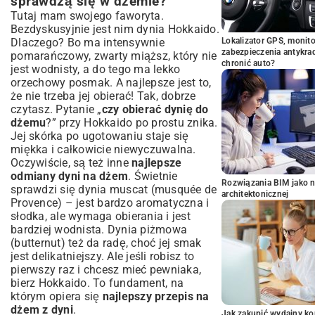
sprawdzą się w dżemie?
Tutaj mam swojego faworyta.
Bezdyskusyjnie jest nim dynia Hokkaido.
Dlaczego? Bo ma intensywnie
Lokalizator GPS, monito
zabezpieczenia antykra
pomarańczowy, zwarty miąższ, który nie
chronić auto?
jest wodnisty, a do tego ma lekko
orzechowy posmak. A najlepsze jest to,
że nie trzeba jej obierać! Tak, dobrze
czytasz. Pytanie „
czy obierać dynię do
dżemu
?” przy Hokkaido po prostu znika.
Jej skórka po ugotowaniu staje się
miękka i całkowicie niewyczuwalna.
Oczywiście, są też inne
najlepsze
odmiany dyni na dżem
. Świetnie
Rozwiązania BIM jako n
sprawdzi się dynia muscat (musquée de
architektonicznej
Provence) – jest bardzo aromatyczna i
słodka, ale wymaga obierania i jest
bardziej wodnista. Dynia piżmowa
(butternut) też da radę, choć jej smak
jest delikatniejszy. Ale jeśli robisz to
pierwszy raz i chcesz mieć pewniaka,
bierz Hokkaido. To fundament, na
którym opiera się
najlepszy przepis na
dżem z dyni
.
Jak zakupić wydajny ko