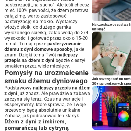
pasteryzacji „na sucho”. Ale jeśli chcesz
mieć 100% pewności, że dżem przetrwa
całą zimę, warto zastosować
pasteryzację na mokro. Wystarczy
Najczęstsze oszustwa f
włożyć słoiki do dużego garnka
uniknąć
wyłożonego ścierką, zalać wodą do 3/4
wysokości i gotować przez około 15-20
minut. To najlepsze
pasteryzowanie
dżemu z dyni domowe sposoby
, jakie
znam. Dzięki temu Twój
najlepszy
przepis na dżem z dyni
będzie cieszył
smakiem przez wiele miesięcy.
Pomysły na urozmaicenie
smaku dżemu dyniowego
Jak oszczędzać na rac
30+ sprawdzonych sp
Podstawowy
najlepszy przepis na dżem
z dyni
już znasz. Ale prawdziwa zabawa
zaczyna się teraz. Czas na wariacje i
eksperymenty, które sprawią, że Twoje
przetwory będą absolutnie unikalne.
Zobacz, jak podrasować ten klasyk.
Dżem z dyni z imbirem,
pomarańczą lub cytryną