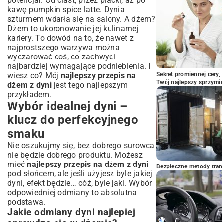
potencjał. Od ciast, przez placki, aż po
z dyni
kawę pumpkin spice latte. Dynia
Podsumowanie: Dyniowy dżem – smak,
szturmem wdarła się na salony. A dżem?
który pokocha cała rodzina
Dżem to ukoronowanie jej kulinarnej
kariery. To dowód na to, że nawet z
najprostszego warzywa można
wyczarować coś, co zachwyci
najbardziej wymagające podniebienia. I
wiesz co? Mój
najlepszy przepis na
Sekret promiennej cery,
Twój najlepszy sprzymi
dżem z dyni
jest tego najlepszym
przykładem.
Wybór idealnej dyni –
klucz do perfekcyjnego
smaku
Nie oszukujmy się, bez dobrego surowca
nie będzie dobrego produktu. Możesz
mieć
najlepszy przepis na dżem z dyni
Bezpieczne metody trans
pod słońcem, ale jeśli użyjesz byle jakiej
dyni, efekt będzie… cóż, byle jaki. Wybór
odpowiedniej odmiany to absolutna
podstawa.
Jakie odmiany dyni najlepiej