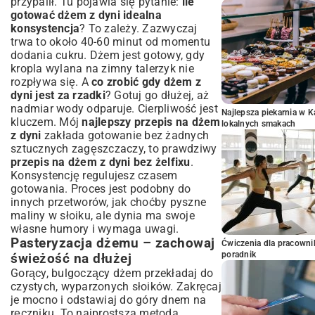
przypalił. Tu pojawia się pytanie:
ile
gotować dżem z dyni idealna
konsystencja
? To zależy. Zazwyczaj
trwa to około 40-60 minut od momentu
dodania cukru. Dżem jest gotowy, gdy
kropla wylana na zimny talerzyk nie
rozpływa się. A
co zrobić gdy dżem z
dyni jest za rzadki
? Gotuj go dłużej, aż
nadmiar wody odparuje. Cierpliwość jest
Najlepsza piekarnia w 
kluczem. Mój
najlepszy przepis na dżem
lokalnych smakach
z dyni
zakłada gotowanie bez żadnych
sztucznych zagęszczaczy, to prawdziwy
przepis na dżem z dyni bez żelfixu
.
Konsystencję regulujesz czasem
gotowania. Proces jest podobny do
innych przetworów, jak choćby pyszne
maliny w słoiku
, ale dynia ma swoje
własne humory i wymaga uwagi.
Pasteryzacja dżemu – zachowaj
Ćwiczenia dla pracown
poradnik
świeżość na dłużej
Gorący, bulgoczący dżem przekładaj do
czystych, wyparzonych słoików. Zakręcaj
je mocno i odstawiaj do góry dnem na
ręczniku. To najprostsza metoda