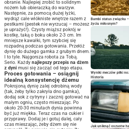
obranie. Najlepiej zrobić to solidnym
nożem lub obieraczką do warzyw.
Następnie, za pomocą dużej łyżki,
wydrąż całe włókniste wnętrze razem z
Bambi status związku 
pestkami (pestek nie wyrzucaj – możesz
życiu miłosnym?
je uprażyć!). Czysty miąższ pokrój w
kostkę, taką o boku około 2-3 cm. Im
mniejsze kawałki, tym szybciej się
rozpadną podczas gotowania. Przełóż
dynię do dużego garnka z grubym dnem.
I to tyle. Najgorsza robota za Tobą.
Serio. Każdy
najlepszy przepis na dżem
z dyni
musi się zacząć od tego etapu.
Proces gotowania – osiągnij
Wyniki meczów piłki noż
Historia
idealną konsystencję dżemu
Pokrojoną dynię zalej odrobiną wody
(tak, żeby tylko zakryła dno garnka),
dodaj sok z cytryny i zacznij gotować na
małym ogniu, często mieszając. Po
około 20-30 minutach dynia powinna
być już miękka. Teraz czas na cukier i
przyprawy. Dodaj je i gotuj dalej, cały
czas mieszając, żeby dżem się nie
Jak uniknąć oszustw h