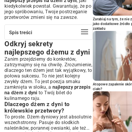
najlepszy przepis na dżem z dyni
, jaki
kiedykolwiek powstał. Gwarantuję, że po
jego spróbowaniu, Twoje postrzeganie
przetworów zmieni się na zawsze.
Zarabiaj na tym, że ni
jako dodatkowe źródło 
zakładu
Spis treści
Odkryj sekrety
Odkryj sekrety najlepszego dżemu z dyni
Dlaczego dżem z dyni to królewskie
najlepszego dżemu z dyni
przetwory?
Zanim przejdziemy do konkretów,
Krótka historia dyni i jej miejsce w kuchni
zatrzymajmy się na chwilę. Zrozumienie,
Wybór idealnej dyni – klucz do
dlaczego ten dżem jest tak wyjątkowy, to
perfekcyjnego smaku
połowa sukcesu. To nie jest kolejny
zwykły dżem. To jest poezja smaku
Jakie odmiany dyni najlepiej sprawdzą się
Atopowe zapalenie skór
w dżemie?
zamknięta w słoiku, a
najlepszy przepis
ciało?
na dżem z dyni
to Twój bilet do
Na co zwrócić uwagę kupując dynię na
kulinarnego raju.
przetwory?
Dlaczego dżem z dyni to
Niezbędne składniki na aromatyczny
królewskie przetwory?
dżem dyniowy
To proste. Dżem dyniowy jest absolutnie
Lista podstawowych produktów, które
wszechstronny. Pasuje do słodkich
musisz mieć
naleśników, porannej owsianki, ale też…
Tajemnice dodatków – co wzbogaci smak