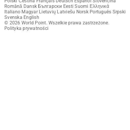
Polski
Čeština
Français
Deutsch
Español
Slovenčina
Română
Dansk
Български
Eesti
Suomi
Ελληνικά
Italiano
Magyar
Lietuvių
Latviešu
Norsk
Português
Srpski
Svenska
English
© 2026 World Point. Wszelkie prawa zastrzeżone.
Polityka prywatności