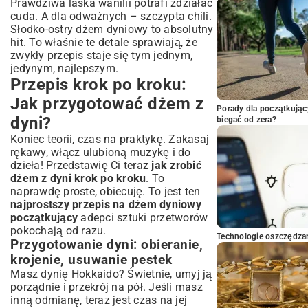
Prawdziwa laska wanilii potrafi zdziałać
cuda. A dla odważnych – szczypta chili.
Słodko-ostry dżem dyniowy to absolutny
hit. To właśnie te detale sprawiają, że
zwykły przepis staje się tym jednym,
jedynym, najlepszym.
Przepis krok po kroku:
Jak przygotować dżem z
Porady dla początkując
dyni?
biegać od zera?
Koniec teorii, czas na praktykę. Zakasaj
rękawy, włącz ulubioną muzykę i do
dzieła! Przedstawię Ci teraz
jak zrobić
dżem z dyni krok po kroku
. To
naprawdę proste, obiecuję. To jest ten
najprostszy przepis na dżem dyniowy
początkujący
adepci sztuki przetworów
pokochają od razu.
Technologie oszczędzan
Przygotowanie dyni: obieranie,
krojenie, usuwanie pestek
Masz dynię Hokkaido? Świetnie, umyj ją
porządnie i przekrój na pół. Jeśli masz
inną odmianę, teraz jest czas na jej