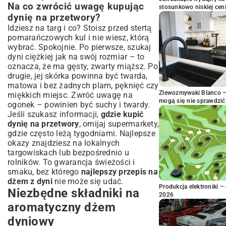
Na co zwrócić uwagę kupując
stosunkowo niskiej cen
dynię na przetwory?
Idziesz na targ i co? Stoisz przed stertą
pomarańczowych kul i nie wiesz, którą
wybrać. Spokojnie. Po pierwsze, szukaj
dyni ciężkiej jak na swój rozmiar – to
oznacza, że ma gęsty, zwarty miąższ. Po
drugie, jej skórka powinna być twarda,
matowa i bez żadnych plam, pęknięć czy
Zlewozmywaki Blanco – 
miękkich miejsc. Zwróć uwagę na
mogą się nie sprawdzić
ogonek – powinien być suchy i twardy.
Jeśli szukasz informacji,
gdzie kupić
dynię na przetwory
, omijaj supermarkety,
gdzie często leżą tygodniami. Najlepsze
okazy znajdziesz na lokalnych
targowiskach lub bezpośrednio u
rolników. To gwarancja świeżości i
smaku, bez którego
najlepszy przepis na
dżem z dyni
nie może się udać.
Produkcja elektroniki – 
Niezbędne składniki na
2026
aromatyczny dżem
dyniowy