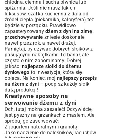
chłodna, ciemna i sucha piwnica lub
spiżarnia. Jeśli nie masz takich
luksusów, szafka kuchenna z dala od
źródeł ciepła (piekarnika, kaloryfera) też
będzie w porządku. Prawidłowo
zapasteryzowany
dżem z dyni na zimę
przechowywanie
zniesie doskonale
nawet przez rok, a nawet dłużej.
Pamiętaj, by używać dobrych słoików z
pasującymi nakrętkami. To banał, ale
często o nim zapominamy. Dobrej
jakości
najlepsze słoiki do dżemu
dyniowego
to inwestycja, która się
opłaca. Na koniec, mój
najlepszy przepis
na dżem z dyni
– podpisz każdy słoik
datą produkcji!
Kreatywne sposoby na
serwowanie dżemu z dyni
Och, tutaj można zaszaleć! Oczywiście,
jest pyszny na grzankach z masłem. Ale
spróbuj go zaserwować:
Z jogurtem naturalnym i granolą.
Jako nadzienie do naleśników, racuchów