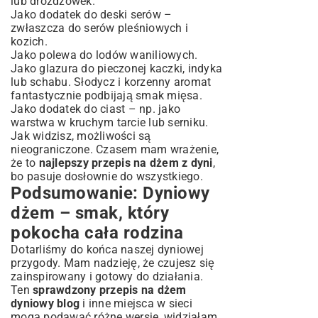
lub drożdżówek.
Jako dodatek do deski serów –
zwłaszcza do serów pleśniowych i
kozich.
Jako polewa do lodów waniliowych.
Jako glazura do pieczonej kaczki, indyka
lub schabu. Słodycz i korzenny aromat
fantastycznie podbijają smak mięsa.
Jako dodatek do ciast – np. jako
warstwa w kruchym tarcie lub serniku.
Jak widzisz, możliwości są
nieograniczone. Czasem mam wrażenie,
że to
najlepszy przepis na dżem z dyni
,
bo pasuje dosłownie do wszystkiego.
Podsumowanie: Dyniowy
dżem – smak, który
pokocha cała rodzina
Dotarliśmy do końca naszej dyniowej
przygody. Mam nadzieję, że czujesz się
zainspirowany i gotowy do działania.
Ten
sprawdzony przepis na dżem
dyniowy blog
i inne miejsca w sieci
mogą podawać różne wersje, widziałam