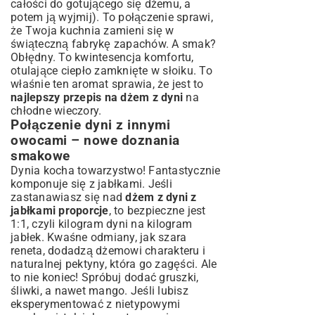
całości do gotującego się dżemu, a
potem ją wyjmij). To połączenie sprawi,
że Twoja kuchnia zamieni się w
świąteczną fabrykę zapachów. A smak?
Obłędny. To kwintesencja komfortu,
otulające ciepło zamknięte w słoiku. To
właśnie ten aromat sprawia, że jest to
najlepszy przepis na dżem z dyni
na
chłodne wieczory.
Połączenie dyni z innymi
owocami – nowe doznania
smakowe
Dynia kocha towarzystwo! Fantastycznie
komponuje się z jabłkami. Jeśli
zastanawiasz się nad
dżem z dyni z
jabłkami proporcje
, to bezpieczne jest
1:1, czyli kilogram dyni na kilogram
jabłek. Kwaśne odmiany, jak szara
reneta, dodadzą dżemowi charakteru i
naturalnej pektyny, która go zagęści. Ale
to nie koniec! Spróbuj dodać gruszki,
śliwki, a nawet mango. Jeśli lubisz
eksperymentować z nietypowymi