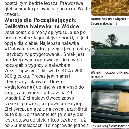
postoi, tym będzie lepsza. Prawdziwa
głębia smaku pojawia się po roku. Warto
czekać.
Wersja dla Początkujących:
Bambi status związku 
życiu miłosnym?
Delikatna Nalewka na Wódce
Jeśli boisz się mocy spirytusu, albo po
prostu wolisz łagodniejsze trunki, to jest
opcja dla ciebie. Najlepsza nalewka
wiśniowa na wódce, przepis jest prostszy
i szybszy w przygotowaniu. Smak jest
bardziej owocowy, świeży. Idealny na
początek przygody z nalewkami.
Weź 1 kg wiśni, 1 litr wódki 40% i 200-
Wyniki meczów piłki noż
300 g cukru. Proces jest niemal
Historia
identyczny jak wyżej. Umyte i
wydrylowane (lub nie) wiśnie wsyp do
słoja, zalej wódką, odstaw na 4-6
tygodni. Zlej nalew. Owoce zasyp
cukrem, poczekaj aż powstanie syrop.
Zlej syrop, połącz z nalewem, przefiltruj i
butelkuj. Dojrzewanie też jej służy, ale
jest gotowa do picia nieco szybciej, już
po 2-3 miesiącach. To naprawdę jedne z
Jak uniknąć oszustw h