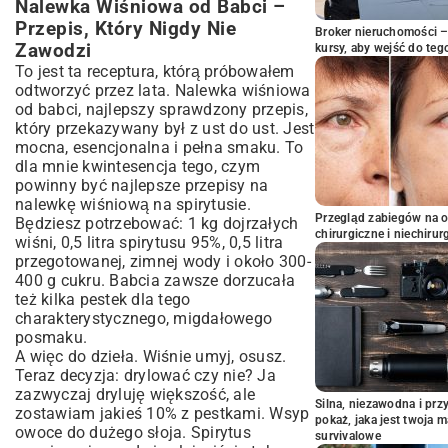
Nalewka Wiśniowa od Babci –
Przepis, Który Nigdy Nie
Broker nieruchomości – 
Zawodzi
kursy, aby wejść do teg
To jest ta receptura, którą próbowałem
odtworzyć przez lata. Nalewka wiśniowa
od babci, najlepszy sprawdzony przepis,
który przekazywany był z ust do ust. Jest
mocna, esencjonalna i pełna smaku. To
dla mnie kwintesencja tego, czym
powinny być najlepsze przepisy na
nalewkę wiśniową na spirytusie.
Przegląd zabiegów na 
Będziesz potrzebować: 1 kg dojrzałych
chirurgiczne i niechirur
wiśni, 0,5 litra spirytusu 95%, 0,5 litra
przegotowanej, zimnej wody i około 300-
400 g cukru. Babcia zawsze dorzucała
też kilka pestek dla tego
charakterystycznego, migdałowego
posmaku.
A więc do dzieła. Wiśnie umyj, osusz.
Teraz decyzja: drylować czy nie? Ja
zazwyczaj dryluję większość, ale
Silna, niezawodna i pr
zostawiam jakieś 10% z pestkami. Wsyp
pokaż, jaka jest twoja 
owoce do dużego słoja. Spirytus
survivalowe