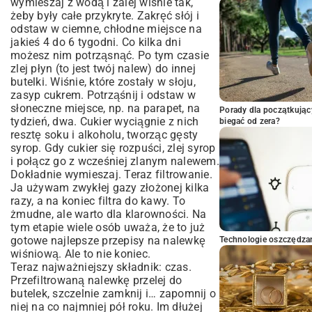
wymieszaj z wodą i zalej wiśnie tak,
żeby były całe przykryte. Zakręć słój i
odstaw w ciemne, chłodne miejsce na
jakieś 4 do 6 tygodni. Co kilka dni
możesz nim potrząsnąć. Po tym czasie
zlej płyn (to jest twój nalew) do innej
butelki. Wiśnie, które zostały w słoju,
zasyp cukrem. Potrząśnij i odstaw w
słoneczne miejsce, np. na parapet, na
Porady dla początkując
tydzień, dwa. Cukier wyciągnie z nich
biegać od zera?
resztę soku i alkoholu, tworząc gęsty
syrop. Gdy cukier się rozpuści, zlej syrop
i połącz go z wcześniej zlanym nalewem.
Dokładnie wymieszaj. Teraz filtrowanie.
Ja używam zwykłej gazy złożonej kilka
razy, a na koniec filtra do kawy. To
żmudne, ale warto dla klarowności. Na
tym etapie wiele osób uważa, że to już
gotowe najlepsze przepisy na nalewkę
Technologie oszczędzan
wiśniową. Ale to nie koniec.
Teraz najważniejszy składnik: czas.
Przefiltrowaną nalewkę przelej do
butelek, szczelnie zamknij i… zapomnij o
niej na co najmniej pół roku. Im dłużej