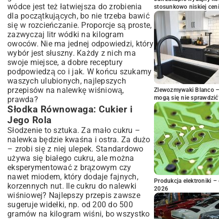
wódce jest też łatwiejsza do zrobienia
stosunkowo niskiej cen
dla początkujących, bo nie trzeba bawić
się w rozcieńczanie. Proporcje są proste,
zazwyczaj litr wódki na kilogram
owoców. Nie ma jednej odpowiedzi, który
wybór jest słuszny. Każdy z nich ma
swoje miejsce, a dobre receptury
podpowiedzą co i jak. W końcu szukamy
waszych ulubionych, najlepszych
przepisów na nalewkę wiśniową,
Zlewozmywaki Blanco – 
mogą się nie sprawdzić
prawda?
Słodka Równowaga: Cukier i
Jego Rola
Słodzenie to sztuka. Za mało cukru –
nalewka będzie kwaśna i ostra. Za dużo
– zrobi się z niej ulepek. Standardowo
używa się białego cukru, ale można
eksperymentować z brązowym czy
nawet miodem, który dodaje fajnych,
Produkcja elektroniki – 
korzennych nut. Ile cukru do nalewki
2026
wiśniowej? Najlepszy przepis zawsze
sugeruje widełki, np. od 200 do 500
gramów na kilogram wiśni, bo wszystko