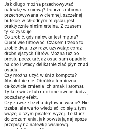
Jak długo można przechowywać
nalewkę wiśniową? Dobrze zrobiona i
przechowywana w ciemnej, szczelnej
butelce, w chłodnym miejscu, jest
praktycznie nieśmiertelna. Z czasem
tylko zyskuje.
Co zrobić, gdy nalewka jest mętna?
Cierpliwie filtrować. Czasem trzeba to
zrobić dwa, trzy razy, używając coraz
drobniejszych filtrów. Można też po
prostu poczekać, aż osad sam opadnie
na dno i wtedy delikatnie zlać płyn znad
osadu.
Czy można użyć wiśni z kompotu?
Absolutnie nie. Obróbka termiczna
całkowicie zmienia ich smak i aromat.
Tylko świeże lub mrożone owoce dadzą
pożądany efekt.
Czy zawsze trzeba drylować wiśnie? Nie
trzeba, ale warto wiedzieć, co się z tym
wiąże, o czym pisałem wyżej. To klucz
do zrozumienia, jak powstają najlepsze
przepisy na nalewkę wiśniową.