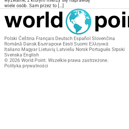
wyzwanie, z którym mierzy się naprawdę
wiele osób. Sam przez to […]
Polski
Čeština
Français
Deutsch
Español
Slovenčina
Română
Dansk
Български
Eesti
Suomi
Ελληνικά
Italiano
Magyar
Lietuvių
Latviešu
Norsk
Português
Srpski
Svenska
English
© 2026 World Point. Wszelkie prawa zastrzeżone.
Polityka prywatności