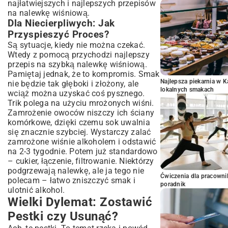
najłatwiejszych i najlepszych przepisów
na nalewkę wiśniową.
Dla Niecierpliwych: Jak
Przyspieszyć Proces?
Są sytuacje, kiedy nie można czekać.
Wtedy z pomocą przychodzi najlepszy
przepis na szybką nalewkę wiśniową.
Pamiętaj jednak, że to kompromis. Smak
Najlepsza piekarnia w 
nie będzie tak głęboki i złożony, ale
lokalnych smakach
wciąż można uzyskać coś pysznego.
Trik polega na użyciu mrożonych wiśni.
Zamrożenie owoców niszczy ich ściany
komórkowe, dzięki czemu sok uwalnia
się znacznie szybciej. Wystarczy zalać
zamrożone wiśnie alkoholem i odstawić
na 2-3 tygodnie. Potem już standardowo
– cukier, łączenie, filtrowanie. Niektórzy
podgrzewają nalewkę, ale ja tego nie
Ćwiczenia dla pracown
polecam – łatwo zniszczyć smak i
poradnik
ulotnić alkohol.
Wielki Dylemat: Zostawić
Pestki czy Usunąć?