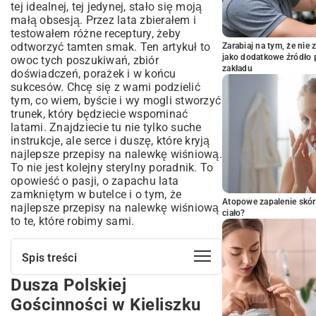
tej idealnej, tej jedynej, stało się moją
małą obsesją. Przez lata zbierałem i
testowałem różne receptury, żeby
odtworzyć tamten smak. Ten artykuł to
Zarabiaj na tym, że ni
jako dodatkowe źródło 
owoc tych poszukiwań, zbiór
zakładu
doświadczeń, porażek i w końcu
sukcesów. Chcę się z wami podzielić
tym, co wiem, byście i wy mogli stworzyć
trunek, który będziecie wspominać
latami. Znajdziecie tu nie tylko suche
instrukcje, ale serce i duszę, które kryją
najlepsze przepisy na nalewkę wiśniową.
To nie jest kolejny sterylny poradnik. To
opowieść o pasji, o zapachu lata
zamkniętym w butelce i o tym, że
Atopowe zapalenie skór
najlepsze przepisy na nalewkę wiśniową
ciało?
to te, które robimy sami.
Spis treści
Dusza Polskiej
Dusza Polskiej Gościnności w Kieliszku
Fundament Smaku, Czyli o Trzech
Gościnności w Kieliszku
Muszkieterach Nalewki