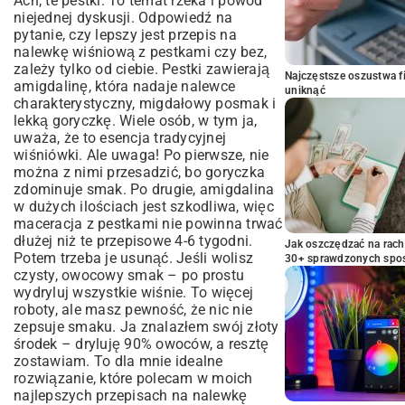
Ach, te pestki. To temat rzeka i powód
niejednej dyskusji. Odpowiedź na
pytanie, czy lepszy jest przepis na
nalewkę wiśniową z pestkami czy bez,
zależy tylko od ciebie. Pestki zawierają
Najczęstsze oszustwa f
amigdalinę, która nadaje nalewce
uniknąć
charakterystyczny, migdałowy posmak i
lekką goryczkę. Wiele osób, w tym ja,
uważa, że to esencja tradycyjnej
wiśniówki. Ale uwaga! Po pierwsze, nie
można z nimi przesadzić, bo goryczka
zdominuje smak. Po drugie, amigdalina
w dużych ilościach jest szkodliwa, więc
maceracja z pestkami nie powinna trwać
dłużej niż te przepisowe 4-6 tygodni.
Jak oszczędzać na rac
Potem trzeba je usunąć. Jeśli wolisz
30+ sprawdzonych sp
czysty, owocowy smak – po prostu
wydryluj wszystkie wiśnie. To więcej
roboty, ale masz pewność, że nic nie
zepsuje smaku. Ja znalazłem swój złoty
środek – dryluję 90% owoców, a resztę
zostawiam. To dla mnie idealne
rozwiązanie, które polecam w moich
najlepszych przepisach na nalewkę