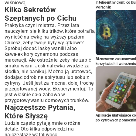
wiśniową.
Inteligentny dom: co k
Poradnik
Kilka Sekretów
Szeptanych po Cichu
Praktyka czyni mistrza. Przez lata
nauczyłem się kilku trików, które potrafią
wynieść nalewkę na wyższy poziom.
Chcesz, żeby twoje były wyjątkowe?
Spróbuj dodać laskę wanilii albo
kawałek kory cynamonu podczas
Biznesowe zastosowani
maceracji. Ale ostrożnie, żeby nie zabić
korzyściach i wdrożeni
smaku wiśni. Jeśli nalewka wyjdzie za
słodka, nie panikuj. Można ją uratować,
dodając odrobinę spirytusu lub soku z
cytryny. Jeśli jest za mocna, dolej trochę
przegotowanej wody. Eksperymentuj. To
jest właśnie cała zabawa w
przygotowywaniu domowych trunków.
Najczęstsze Pytania,
Które Słyszę
Aplikacje ułatwiające c
po cyfrowych pomocni
Ludzie często pytają mnie o różne
detale. Oto kilka odpowiedzi na
najczęstsze wątpliwości.