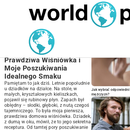
MARIUSZ ŁAMAGA
26.09.2025
NIERUCHOMOŚCI
POPULARNE A
Najlepsze Przepisy na
Nalewkę Wiśniową –
Kompletny Przewodnik
Prawdziwa Wiśniówka i
Moje Poszukiwania
Idealnego Smaku
Pamiętam to jak dziś. Letnie popołudnie
u dziadków na działce. Na stole, w
Jak wybrać odpowiedni 
małych, kryształowych kieliszkach,
mężczyzn?
pojawił się rubinowy płyn. Zapach był
obłędny – słodki, głęboki, z nutą czegoś
tajemniczego. To była moja pierwsza,
prawdziwa domowa wiśniówka. Dziadek,
z dumą w oku, mówił, że to jego sekretna
receptura. Od tamtej pory poszukiwanie