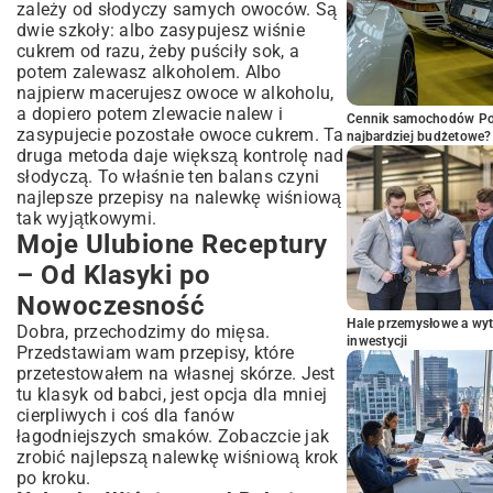
zależy od słodyczy samych owoców. Są
dwie szkoły: albo zasypujesz wiśnie
cukrem od razu, żeby puściły sok, a
potem zalewasz alkoholem. Albo
najpierw macerujesz owoce w alkoholu,
a dopiero potem zlewacie nalew i
Cennik samochodów Por
zasypujecie pozostałe owoce cukrem. Ta
najbardziej budżetowe?
druga metoda daje większą kontrolę nad
słodyczą. To właśnie ten balans czyni
najlepsze przepisy na nalewkę wiśniową
tak wyjątkowymi.
Moje Ulubione Receptury
– Od Klasyki po
Nowoczesność
Hale przemysłowe a wyt
Dobra, przechodzimy do mięsa.
inwestycji
Przedstawiam wam przepisy, które
przetestowałem na własnej skórze. Jest
tu klasyk od babci, jest opcja dla mniej
cierpliwych i coś dla fanów
łagodniejszych smaków. Zobaczcie jak
zrobić najlepszą nalewkę wiśniową krok
po kroku.