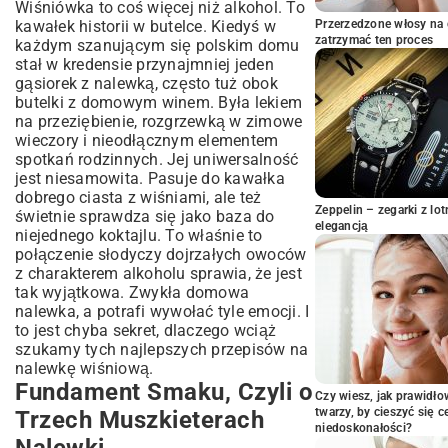
Wiśniówka to coś więcej niż alkohol. To
Serce Nalewki – Jakie Wiśnie Wybrać?
kawałek historii w butelce. Kiedyś w
Przerzedzone włosy na 
zatrzymać ten proces
Moc Tradycji: Spirytus czy Wódka?
każdym szanującym się polskim domu
stał w kredensie przynajmniej jeden
Słodka Równowaga: Cukier i Jego Rola
gąsiorek z nalewką, często tuż obok
Moje Ulubione Receptury – Od Klasyki
butelki z
domowym winem
. Była lekiem
po Nowoczesność
na przeziębienie, rozgrzewką w zimowe
Nalewka Wiśniowa od Babci – Przepis,
wieczory i nieodłącznym elementem
Który Nigdy Nie Zawodzi
spotkań rodzinnych. Jej uniwersalność
Wersja dla Początkujących: Delikatna
jest niesamowita. Pasuje do kawałka
Nalewka na Wódce
dobrego
ciasta z wiśniami
, ale też
Zeppelin – zegarki z l
Dla Niecierpliwych: Jak Przyspieszyć
świetnie sprawdza się jako baza do
elegancją
Proces?
niejednego
koktajlu
. To właśnie to
Wielki Dylemat: Zostawić Pestki czy
połączenie słodyczy dojrzałych owoców
Usunąć?
z charakterem alkoholu sprawia, że jest
tak wyjątkowa. Zwykła domowa
Kilka Sekretów Szeptanych po Cichu
nalewka, a potrafi wywołać tyle emocji. I
Najczęstsze Pytania, Które Słyszę
to jest chyba sekret, dlaczego wciąż
Znajdź Swój Własny, Idealny Smak
szukamy tych najlepszych przepisów na
nalewkę wiśniową.
Fundament Smaku, Czyli o
Czy wiesz, jak prawidł
twarzy, by cieszyć się 
Trzech Muszkieterach
niedoskonałości?