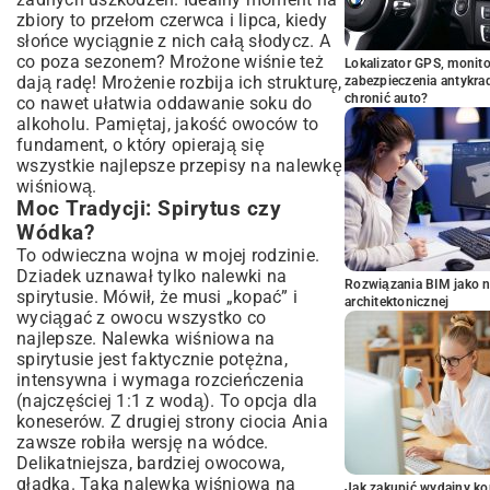
zbiory to przełom czerwca i lipca, kiedy
słońce wyciągnie z nich całą słodycz. A
co poza sezonem? Mrożone wiśnie też
Lokalizator GPS, monito
dają radę! Mrożenie rozbija ich strukturę,
zabezpieczenia antykra
chronić auto?
co nawet ułatwia oddawanie soku do
alkoholu. Pamiętaj, jakość owoców to
fundament, o który opierają się
wszystkie najlepsze przepisy na nalewkę
wiśniową.
Moc Tradycji: Spirytus czy
Wódka?
To odwieczna wojna w mojej rodzinie.
Dziadek uznawał tylko nalewki na
Rozwiązania BIM jako n
spirytusie. Mówił, że musi „kopać” i
architektonicznej
wyciągać z owocu wszystko co
najlepsze. Nalewka wiśniowa na
spirytusie jest faktycznie potężna,
intensywna i wymaga rozcieńczenia
(najczęściej 1:1 z wodą). To opcja dla
koneserów. Z drugiej strony ciocia Ania
zawsze robiła wersję na wódce.
Delikatniejsza, bardziej owocowa,
gładka. Taka nalewka wiśniowa na
Jak zakupić wydajny ko