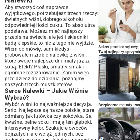
Nalewki
Aby stworzyć coś naprawdę
wyjątkowego, potrzebujesz trzech rzeczy:
świetnych wiśni, dobrego alkoholu i
odpowiedniej ilości cukru. To absolutna
podstawa. Możesz mieć najlepszy
przepis na świecie, ale jeśli składniki
będą kiepskie, to nic z tego nie wyjdzie.
Sekret promiennej cery,
Wiem co mówię, sam kiedyś
Twój najlepszy sprzymi
próbowałem zrobić nalewkę z wiśni,
które swoje najlepsze dni miały już za
sobą. Efekt? Płaski, smutny smak i
ogromne rozczarowanie. Zanim więc
przejdziesz do działania, poznajmy
naszych trzech muszkieterów.
Serce Nalewki – Jakie Wiśnie
Wybrać?
Wybór wiśni to najważniejsza decyzja.
Bezpieczne metody trans
Serio. Najlepsze są nasze polskie, stare
odmiany jak łutówka czy sokówka. Są
kwaśne, pełne soku i mają ten głęboki,
intensywny kolor. Szukajcie owoców
dojrzałych, ale wciąż jędrnych, bez
żadnych uszkodzeń. Idealny moment na