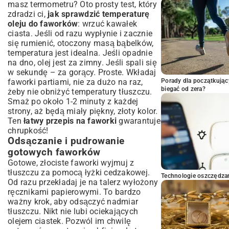
masz termometru? Oto prosty test, który
zdradzi ci,
jak sprawdzić temperaturę
oleju do faworków
: wrzuć kawałek
ciasta. Jeśli od razu wypłynie i zacznie
się rumienić, otoczony masą bąbelków,
temperatura jest idealna. Jeśli opadnie
na dno, olej jest za zimny. Jeśli spali się
w sekundę – za gorący. Proste. Wkładaj
faworki partiami, nie za dużo na raz,
Porady dla początkując
biegać od zera?
żeby nie obniżyć temperatury tłuszczu.
Smaż po około 1-2 minuty z każdej
strony, aż będą miały piękny, złoty kolor.
Ten
łatwy przepis na faworki
gwarantuje
chrupkość!
Odsączanie i pudrowanie
gotowych faworków
Gotowe, złociste faworki wyjmuj z
tłuszczu za pomocą łyżki cedzakowej.
Technologie oszczędzan
Od razu przekładaj je na talerz wyłożony
ręcznikami papierowymi. To bardzo
ważny krok, aby odsączyć nadmiar
tłuszczu. Nikt nie lubi ociekających
olejem ciastek. Pozwól im chwilę