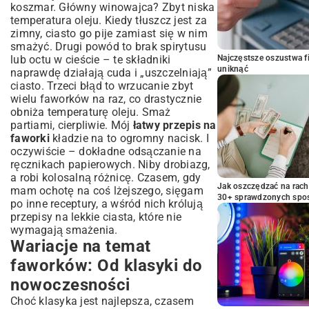
koszmar. Główny winowajca? Zbyt niska
temperatura oleju. Kiedy tłuszcz jest za
zimny, ciasto go pije zamiast się w nim
smażyć. Drugi powód to brak spirytusu
lub octu w cieście – te składniki
Najczęstsze oszustwa f
uniknąć
naprawdę działają cuda i „uszczelniają”
ciasto. Trzeci błąd to wrzucanie zbyt
wielu faworków na raz, co drastycznie
obniża temperaturę oleju. Smaż
partiami, cierpliwie. Mój
łatwy przepis na
faworki
kładzie na to ogromny nacisk. I
oczywiście – dokładne odsączanie na
ręcznikach papierowych. Niby drobiazg,
a robi kolosalną różnicę. Czasem, gdy
Jak oszczędzać na rac
mam ochotę na coś lżejszego, sięgam
30+ sprawdzonych sp
po inne receptury, a wśród nich królują
przepisy na lekkie ciasta
, które nie
wymagają smażenia.
Wariacje na temat
faworków: Od klasyki do
nowoczesności
Choć klasyka jest najlepsza, czasem