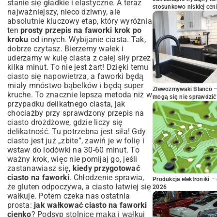
stanie się gładkie i elastyczne. A teraz
stosunkowo niskiej cen
najważniejszy, nieco dziwny, ale
absolutnie kluczowy etap, który wyróżnia
ten
prosty przepis na faworki krok po
kroku
od innych. Wybijanie ciasta. Tak,
dobrze czytasz. Bierzemy wałek i
uderzamy w kulę ciasta z całej siły przez
kilka minut. To nie jest żart! Dzięki temu
ciasto się napowietrza, a faworki będą
miały mnóstwo bąbelków i będą super
Zlewozmywaki Blanco – 
kruche. To znacznie lepsza metoda niż w
mogą się nie sprawdzić
przypadku delikatnego ciasta, jak
chociażby przy
sprawdzony przepis na
ciasto drożdżowe
, gdzie liczy się
delikatność. Tu potrzebna jest siła! Gdy
ciasto jest już „zbite”, zawiń je w folię i
wstaw do lodówki na 30-60 minut. To
ważny krok, więc nie pomijaj go, jeśli
zastanawiasz się,
kiedy przygotować
ciasto na faworki
. Chłodzenie sprawia,
Produkcja elektroniki – 
że gluten odpoczywa, a ciasto łatwiej się
2026
wałkuje. Potem czeka nas ostatnia
prosta:
jak wałkować ciasto na faworki
cienko
? Podsyp stolnicę mąką i wałkuj