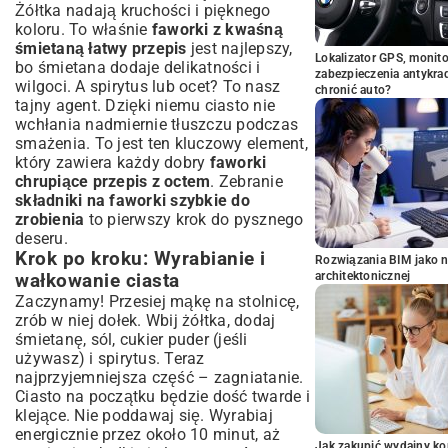
Żółtka nadają kruchości i pięknego
koloru. To właśnie
faworki z kwaśną
śmietaną łatwy przepis
jest najlepszy,
Lokalizator GPS, monito
bo śmietana dodaje delikatności i
zabezpieczenia antykra
wilgoci. A spirytus lub ocet? To nasz
chronić auto?
tajny agent. Dzięki niemu ciasto nie
wchłania nadmiernie tłuszczu podczas
smażenia. To jest ten kluczowy element,
który zawiera każdy dobry
faworki
chrupiące przepis z octem
. Zebranie
składniki na faworki szybkie do
zrobienia
to pierwszy krok do pysznego
deseru.
Krok po kroku: Wyrabianie i
Rozwiązania BIM jako n
architektonicznej
wałkowanie ciasta
Zaczynamy! Przesiej mąkę na stolnicę,
zrób w niej dołek. Wbij żółtka, dodaj
śmietanę, sól, cukier puder (jeśli
używasz) i spirytus. Teraz
najprzyjemniejsza część – zagniatanie.
Ciasto na początku będzie dość twarde i
klejące. Nie poddawaj się. Wyrabiaj
energicznie przez około 10 minut, aż
Jak zakupić wydajny ko