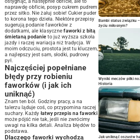
ostygnąć, a następnie obficie, ale to
naprawdę obficie, posyp cukrem pudrem
przez sitko. Nie żałuj sobie! Cukier puder
to korona tego dzieła. Niektóre przepisy
Bambi status związku 
sugerują podanie faworków z
życiu miłosnym?
dodatkami, ale klasyczne
faworki z bitą
śmietaną podanie
to już wyższa szkoła
jazdy i raczej wariacja niż tradycja. W
moim odczuciu, prostota jest tu kluczem,
a najlepszy jest sam, słodki, pudrowy
pył.
Najczęściej popełniane
błędy przy robieniu
Wyniki meczów piłki noż
faworków (i jak ich
Historia
uniknąć)
Znam ten ból. Godziny pracy, a na
talerzu ląduje coś, co przypomina raczej
suchary. Każdy
łatwy przepis na faworki
może pójść nie tak, jeśli nie zwrócimy
uwagi na kilka detali. Analiza błędów to
podstawa.
Dlaczego faworki wychodzą
Jak uniknąć oszustw h