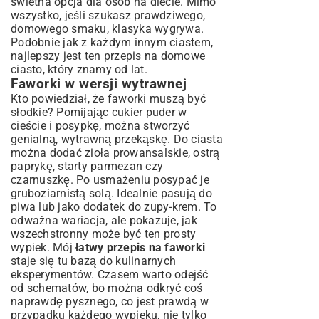
świetna opcja dla osób na diecie. Mimo
wszystko, jeśli szukasz prawdziwego,
domowego smaku, klasyka wygrywa.
Podobnie jak z każdym innym ciastem,
najlepszy jest ten
przepis na domowe
ciasto
, który znamy od lat.
Faworki w wersji wytrawnej
Kto powiedział, że faworki muszą być
słodkie? Pomijając cukier puder w
cieście i posypkę, można stworzyć
genialną, wytrawną przekąskę. Do ciasta
można dodać zioła prowansalskie, ostrą
paprykę, starty parmezan czy
czarnuszkę. Po usmażeniu posypać je
gruboziarnistą solą. Idealnie pasują do
piwa lub jako dodatek do zupy-krem. To
odważna wariacja, ale pokazuje, jak
wszechstronny może być ten prosty
wypiek. Mój
łatwy przepis na faworki
staje się tu bazą do kulinarnych
eksperymentów. Czasem warto odejść
od schematów, bo można odkryć coś
naprawdę pysznego, co jest prawdą w
przypadku każdego wypieku, nie tylko