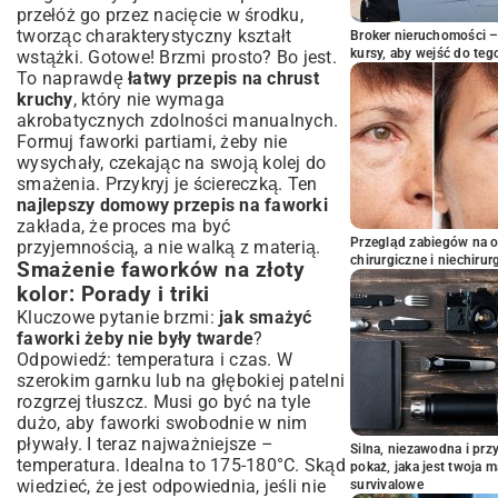
przełóż go przez nacięcie w środku,
tworząc charakterystyczny kształt
Broker nieruchomości – 
kursy, aby wejść do teg
wstążki. Gotowe! Brzmi prosto? Bo jest.
To naprawdę
łatwy przepis na chrust
kruchy
, który nie wymaga
akrobatycznych zdolności manualnych.
Formuj faworki partiami, żeby nie
wysychały, czekając na swoją kolej do
smażenia. Przykryj je ściereczką. Ten
najlepszy domowy przepis na faworki
zakłada, że proces ma być
Przegląd zabiegów na 
przyjemnością, a nie walką z materią.
chirurgiczne i niechirur
Smażenie faworków na złoty
kolor: Porady i triki
Kluczowe pytanie brzmi:
jak smażyć
faworki żeby nie były twarde
?
Odpowiedź: temperatura i czas. W
szerokim garnku lub na głębokiej patelni
rozgrzej tłuszcz. Musi go być na tyle
dużo, aby faworki swobodnie w nim
pływały. I teraz najważniejsze –
Silna, niezawodna i pr
temperatura. Idealna to 175-180°C. Skąd
pokaż, jaka jest twoja 
wiedzieć, że jest odpowiednia, jeśli nie
survivalowe