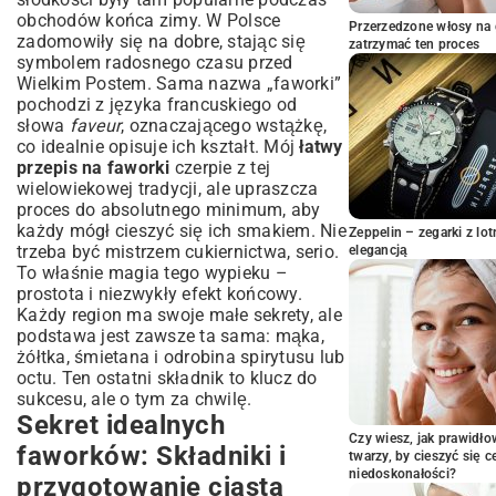
faworków
obchodów końca zimy. W Polsce
Przerzedzone włosy na 
Najczęściej popełniane błędy przy
zadomowiły się na dobre, stając się
zatrzymać ten proces
robieniu faworków (i jak ich uniknąć)
symbolem radosnego czasu przed
Wielkim Postem. Sama nazwa „faworki”
Dlaczego faworki wychodzą twarde?
pochodzi z języka francuskiego od
Jak uniknąć zbyt tłustych faworków?
słowa
faveur
, oznaczającego wstążkę,
Wariacje na temat faworków: Od klasyki
co idealnie opisuje ich kształt. Mój
łatwy
do nowoczesności
przepis na faworki
czerpie z tej
Faworki pieczone: Zdrowsza alternatywa?
wielowiekowej tradycji, ale upraszcza
proces do absolutnego minimum, aby
Faworki w wersji wytrawnej
każdy mógł cieszyć się ich smakiem. Nie
Przechowywanie faworków: Jak
Zeppelin – zegarki z l
trzeba być mistrzem cukiernictwa, serio.
elegancją
zachować świeżość i chrupkość?
To właśnie magia tego wypieku –
Podsumowanie: Smak tradycji na
prostota i niezwykły efekt końcowy.
Twoim stole
Każdy region ma swoje małe sekrety, ale
podstawa jest zawsze ta sama: mąka,
żółtka, śmietana i odrobina spirytusu lub
octu. Ten ostatni składnik to klucz do
sukcesu, ale o tym za chwilę.
Sekret idealnych
Czy wiesz, jak prawidł
faworków: Składniki i
twarzy, by cieszyć się 
niedoskonałości?
przygotowanie ciasta