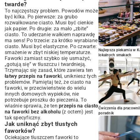
twarde?
To najczęstszy problem. Powodów może
być kilka. Po pierwsze: za grubo
rozwałkowane ciasto. Musi być cienkie
jak papier. Po drugie: za mało „zbite”
ciasto. To uderzanie wałkiem naprawdę
ma sens! Po trzecie: za krótko wyrabiane
ciasto. Musi być elastyczne. Po czwarte:
Najlepsza piekarnia w 
smażenie w zbyt niskiej temperaturze.
lokalnych smakach
Faworki zamiast szybko się usmażyć,
„gotują się” w tłuszczu i twardnieją.
Trzymając się zasad, które zawiera ten
łatwy przepis na faworki
, unikniesz tych
problemów. Pamiętaj też, że ciasto na
faworki, w przeciwieństwie do wielu
innych domowych wypieków, nie
potrzebuje proszku do pieczenia. To
właśnie sprawia, że ten
przepis na ciasto
Ćwiczenia dla pracown
na faworki bez alkoholu
(z octem) jest
poradnik
tak specyficzny.
Jak uniknąć zbyt tłustych
faworków?
Ociekające tłuszczem faworki to