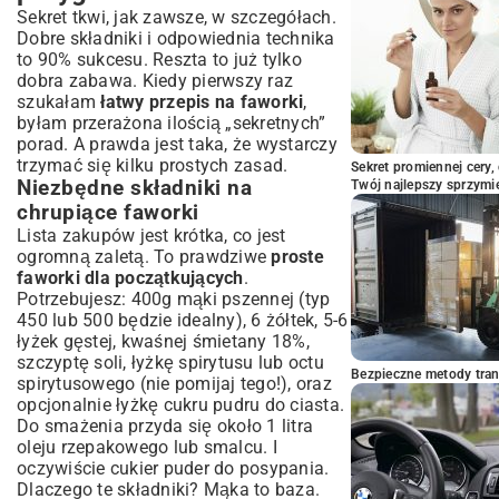
Sekret tkwi, jak zawsze, w szczegółach.
Dobre składniki i odpowiednia technika
to 90% sukcesu. Reszta to już tylko
dobra zabawa. Kiedy pierwszy raz
szukałam
łatwy przepis na faworki
,
byłam przerażona ilością „sekretnych”
porad. A prawda jest taka, że wystarczy
trzymać się kilku prostych zasad.
Sekret promiennej cery,
Niezbędne składniki na
Twój najlepszy sprzymi
chrupiące faworki
Lista zakupów jest krótka, co jest
ogromną zaletą. To prawdziwe
proste
faworki dla początkujących
.
Potrzebujesz: 400g mąki pszennej (typ
450 lub 500 będzie idealny), 6 żółtek, 5-6
łyżek gęstej, kwaśnej śmietany 18%,
szczyptę soli, łyżkę spirytusu lub octu
Bezpieczne metody trans
spirytusowego (nie pomijaj tego!), oraz
opcjonalnie łyżkę cukru pudru do ciasta.
Do smażenia przyda się około 1 litra
oleju rzepakowego lub smalcu. I
oczywiście cukier puder do posypania.
Dlaczego te składniki? Mąka to baza.