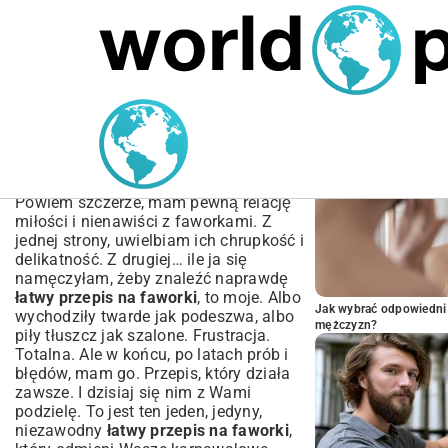
MARIUSZ ŁAMAGA
04.10.2025
SPORT
POPULARNE A
Łatwy Przepis na Faworki
Chrupiące i Kruche –
Sprawdzony!
Powiem szczerze, mam pewną relację
miłości i nienawiści z faworkami. Z
jednej strony, uwielbiam ich chrupkość i
delikatność. Z drugiej… ile ja się
namęczyłam, żeby znaleźć naprawdę
łatwy przepis na faworki
, to moje. Albo
Jak wybrać odpowiedni 
wychodziły twarde jak podeszwa, albo
mężczyzn?
piły tłuszcz jak szalone. Frustracja.
Totalna. Ale w końcu, po latach prób i
błędów, mam go. Przepis, który działa
zawsze. I dzisiaj się nim z Wami
podzielę. To jest ten jeden, jedyny,
niezawodny
łatwy przepis na faworki
,