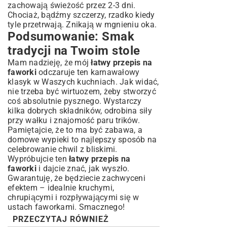
zachowają świeżość przez 2-3 dni.
Chociaż, bądźmy szczerzy, rzadko kiedy
tyle przetrwają. Znikają w mgnieniu oka.
Podsumowanie: Smak
tradycji na Twoim stole
Mam nadzieję, że mój
łatwy przepis na
faworki
odczaruje ten karnawałowy
klasyk w Waszych kuchniach. Jak widać,
nie trzeba być wirtuozem, żeby stworzyć
coś absolutnie pysznego. Wystarczy
kilka dobrych składników, odrobina siły
przy wałku i znajomość paru trików.
Pamiętajcie, że to ma być zabawa, a
domowe wypieki to najlepszy sposób na
celebrowanie chwil z bliskimi.
Wypróbujcie ten
łatwy przepis na
faworki
i dajcie znać, jak wyszło.
Gwarantuję, że będziecie zachwyceni
efektem – idealnie kruchymi,
chrupiącymi i rozpływającymi się w
ustach faworkami. Smacznego!
PRZECZYTAJ RÓWNIEŻ