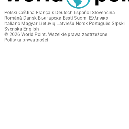
Polski
Čeština
Français
Deutsch
Español
Slovenčina
Română
Dansk
Български
Eesti
Suomi
Ελληνικά
Italiano
Magyar
Lietuvių
Latviešu
Norsk
Português
Srpski
Svenska
English
© 2026 World Point. Wszelkie prawa zastrzeżone.
Polityka prywatności