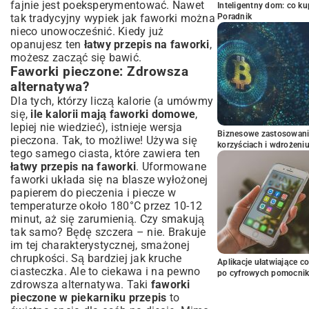
fajnie jest poeksperymentować. Nawet
Inteligentny dom: co k
tak tradycyjny wypiek jak faworki można
Poradnik
nieco unowocześnić. Kiedy już
opanujesz ten
łatwy przepis na faworki
,
możesz zacząć się bawić.
Faworki pieczone: Zdrowsza
alternatywa?
Dla tych, którzy liczą kalorie (a umówmy
się,
ile kalorii mają faworki domowe
,
lepiej nie wiedzieć), istnieje wersja
Biznesowe zastosowani
pieczona. Tak, to możliwe! Używa się
korzyściach i wdrożeni
tego samego ciasta, które zawiera ten
łatwy przepis na faworki
. Uformowane
faworki układa się na blasze wyłożonej
papierem do pieczenia i piecze w
temperaturze około 180°C przez 10-12
minut, aż się zarumienią. Czy smakują
tak samo? Będę szczera – nie. Brakuje
im tej charakterystycznej, smażonej
chrupkości. Są bardziej jak kruche
Aplikacje ułatwiające c
ciasteczka. Ale to ciekawa i na pewno
po cyfrowych pomocni
zdrowsza alternatywa. Taki
faworki
pieczone w piekarniku przepis
to