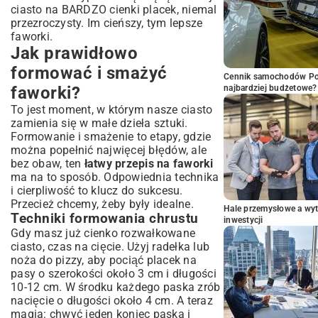
ciasto na BARDZO cienki placek, niemal
przezroczysty. Im cieńszy, tym lepsze
faworki.
Jak prawidłowo
formować i smażyć
Cennik samochodów Por
faworki?
najbardziej budżetowe?
To jest moment, w którym nasze ciasto
zamienia się w małe dzieła sztuki.
Formowanie i smażenie to etapy, gdzie
można popełnić najwięcej błędów, ale
bez obaw, ten
łatwy przepis na faworki
ma na to sposób. Odpowiednia technika
i cierpliwość to klucz do sukcesu.
Przecież chcemy, żeby były idealne.
Hale przemysłowe a wyt
Techniki formowania chrustu
inwestycji
Gdy masz już cienko rozwałkowane
ciasto, czas na cięcie. Użyj radełka lub
noża do pizzy, aby pociąć placek na
pasy o szerokości około 3 cm i długości
10-12 cm. W środku każdego paska zrób
nacięcie o długości około 4 cm. A teraz
magia: chwyć jeden koniec paska i