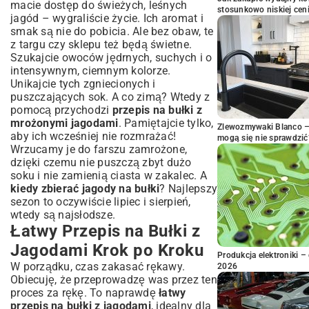
macie dostęp do świeżych, leśnych
stosunkowo niskiej cen
jagód – wygraliście życie. Ich aromat i
smak są nie do pobicia. Ale bez obaw, te
z targu czy sklepu też będą świetne.
Szukajcie owoców jędrnych, suchych i o
intensywnym, ciemnym kolorze.
Unikajcie tych zgniecionych i
puszczających sok. A co zimą? Wtedy z
pomocą przychodzi
przepis na bułki z
mrożonymi jagodami
. Pamiętajcie tylko,
Zlewozmywaki Blanco – 
aby ich wcześniej nie rozmrażać!
mogą się nie sprawdzić
Wrzucamy je do farszu zamrożone,
dzięki czemu nie puszczą zbyt dużo
soku i nie zamienią ciasta w zakalec. A
kiedy zbierać jagody na bułki
? Najlepszy
sezon to oczywiście lipiec i sierpień,
wtedy są najsłodsze.
Łatwy Przepis na Bułki z
Jagodami Krok po Kroku
Produkcja elektroniki – 
W porządku, czas zakasać rękawy.
2026
Obiecuję, że przeprowadzę was przez ten
proces za rękę. To naprawdę
łatwy
przepis na bułki z jagodami
, idealny dla