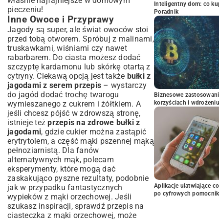
właśnie najfajniejsze w domowym
Inteligentny dom: co k
pieczeniu!
Poradnik
Inne Owoce i Przyprawy
Jagody są super, ale świat owoców stoi
przed tobą otworem. Spróbuj z malinami,
truskawkami, wiśniami czy nawet
rabarbarem. Do ciasta możesz dodać
szczyptę kardamonu lub skórkę otartą z
cytryny. Ciekawą opcją jest także
bułki z
jagodami z serem przepis
– wystarczy
do jagód dodać trochę twarogu
Biznesowe zastosowani
wymieszanego z cukrem i żółtkiem. A
korzyściach i wdrożeni
jeśli chcesz pójść w zdrowszą stronę,
istnieje też
przepis na zdrowe bułki z
jagodami
, gdzie cukier można zastąpić
erytrytolem, a część mąki pszennej mąką
pełnoziarnistą. Dla fanów
alternatywnych mąk, polecam
eksperymenty, które mogą dać
zaskakująco pyszne rezultaty, podobnie
Aplikacje ułatwiające c
jak w przypadku fantastycznych
po cyfrowych pomocni
wypieków z mąki orzechowej. Jeśli
szukasz inspiracji, sprawdź
przepis na
ciasteczka z mąki orzechowej
, może