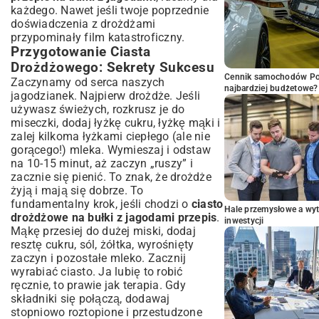
każdego. Nawet jeśli twoje poprzednie
doświadczenia z drożdżami
przypominały film katastroficzny.
Przygotowanie Ciasta
Drożdżowego: Sekrety Sukcesu
Cennik samochodów Por
Zaczynamy od serca naszych
najbardziej budżetowe?
jagodzianek. Najpierw drożdże. Jeśli
używasz świeżych, rozkrusz je do
miseczki, dodaj łyżkę cukru, łyżkę mąki i
zalej kilkoma łyżkami ciepłego (ale nie
gorącego!) mleka. Wymieszaj i odstaw
na 10-15 minut, aż zaczyn „ruszy” i
zacznie się pienić. To znak, że drożdże
żyją i mają się dobrze. To
fundamentalny krok, jeśli chodzi o
ciasto
Hale przemysłowe a wyt
drożdżowe na bułki z jagodami przepis
.
inwestycji
Mąkę przesiej do dużej miski, dodaj
resztę cukru, sól, żółtka, wyrośnięty
zaczyn i pozostałe mleko. Zacznij
wyrabiać ciasto. Ja lubię to robić
ręcznie, to prawie jak terapia. Gdy
składniki się połączą, dodawaj
stopniowo roztopione i przestudzone