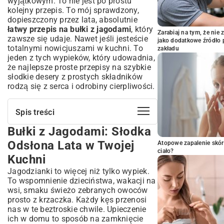
wyjątkowym. To nie jest po prostu
kolejny przepis. To mój sprawdzony,
dopieszczony przez lata, absolutnie
łatwy przepis na bułki z jagodami
, który
Zarabiaj na tym, że ni
zawsze się udaje. Nawet jeśli jesteście
jako dodatkowe źródło 
totalnymi nowicjuszami w kuchni. To
zakładu
jeden z tych wypieków, który udowadnia,
że najlepsze
proste przepisy na szybkie
słodkie desery z prostych składników
rodzą się z serca i odrobiny cierpliwości.
Spis treści
Bułki z Jagodami: Słodka
Bułki z Jagodami: Słodka Odsłona Lata
w Twojej Kuchni
Odsłona Lata w Twojej
Atopowe zapalenie skór
Dlaczego Warto Upiec Domowe Bułki z
ciało?
Kuchni
Jagodami?
Jagodzianki to więcej niż tylko wypiek.
Niezbędne Składniki na Idealne Bułki
To wspomnienie dzieciństwa, wakacji na
Jagodowe
wsi, smaku świeżo zebranych owoców
Lista Zakupów dla Piekących
prosto z krzaczka. Każdy kęs przenosi
Jak Wybrać Najlepsze Jagody?
nas w te beztroskie chwile. Upieczenie
Łatwy Przepis na Bułki z Jagodami Krok
ich w domu to sposób na zamknięcie