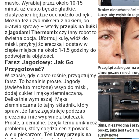
masło. Wyrabiaj przez około 10-15
minut, aż ciasto będzie gładkie,
Broker nieruchomości – 
elastyczne i będzie odchodziło od ręki.
kursy, aby wejść do teg
Można też użyć miksera z hakiem, co
ułatwia sprawę – wtedy
przepis na bułki
z jagodami Thermomix
czy inny robot to
świetna opcja. Uformuj kulę, włóż do
miski, przykryj ściereczką i odstaw w
ciepłe miejsce na około 1-1,5 godziny do
podwojenia objętości.
Farsz Jagodowy: Jak Go
Przegląd zabiegów na 
Przygotować?
chirurgiczne i niechirur
W czasie, gdy ciasto rośnie, przygotujmy
farsz. To banalnie proste. Jagody
(świeże lub mrożone) wsyp do miski,
dodaj cukier i mąkę ziemniaczaną.
Delikatnie wymieszaj. Mąka
ziemniaczana to tajny składnik, który
sprawi, że farsz zgęstnieje podczas
pieczenia i nie wypłynie z bułeczek.
Proste, a genialne. Dzięki temu unikniesz
Silna, niezawodna i pr
problemu, który spędza sen z powiek
pokaż, jaka jest twoja 
wielu piekarzom. Ten
łatwy przepis na
survivalowe