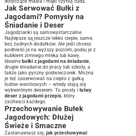
dotyczące masła i mąki czynią cuda.
Jak Serwować Bułki z
Jagodami? Pomysły na
Śniadanie i Deser
Jagodzianki są samowystarczalne.
Najlepsze są jeszcze lekko ciepłe, same,
bez żadnych dodatków. Ale jeśli chcesz
podnieść je na wyższy poziom, podaj je z
kubkiem zimnego mleka lub kawy.
Idealne
bułki z jagodami na śniadanie
,
drugie śniadanie do pracy lub szkoły, a
także jako pyszny podwieczorek. Można
je też zaserwować na ciepło z gałką
lodów waniliowych – wtedy stają się
wykwintnym deserem. To prosty i
łatwy
deser z jagodami przepis
, który
zachwyci każdego.
Przechowywanie Bułek
Jagodowych: Dłużej
Świeże i Smaczne
Zastanawiasz się,
jak przechowywać