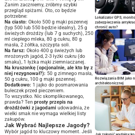
Zanim zaczniemy, zróbmy szybki
przegląd spiżarni. Oto, co będzie
potrzebne:
Lokalizator GPS, monito
Na ciasto:
Około 500 g mąki pszennej
zabezpieczenia antykra
(typ 500 lub 550 będzie idealny), 25 g
chronić auto?
świeżych drożdży (lub 7 g suchych), 250
ml ciepłego mleka, 80 g cukru, 80 g
masła, 2 żółtka, szczypta soli.
Na farsz:
Około 400 g świeżych lub
mrożonych jagód, 2-3 łyżki cukru (do
smaku), 1 łyżka mąki ziemniaczanej.
Na kruszonkę (opcjonalnie, ale kto by z
niej rezygnował?):
50 g zimnego masła,
50 g cukru, 100 g mąki pszennej.
Rozwiązania BIM jako n
architektonicznej
Dodatkowo:
1 jajko do posmarowania
bułeczek przed pieczeniem.
To wszystko. Nic skomplikowanego,
prawda? Ten
prosty przepis na
drożdżówki z jagodami
udowadnia, że
wielki smak nie wymaga wielkiej listy
zakupów.
Jak Wybrać Najlepsze Jagody?
Wybór jagód to kluczowy moment. Jeśli
Jak zakupić wydajny ko