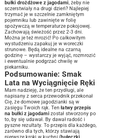
bułki drożdżowe z jagodami
, żeby nie
sczerstwiały na drugi dzień? Najlepiej
trzymać je w szczelnie zamkniętym
pojemniku lub zawinięte w folię
spożywczą w temperaturze pokojowej.
Zachowają świeżość przez 2-3 dni.
Można je też mrozić! Po całkowitym
wystudzeniu zapakuj je w woreczki
strunowe. Będą idealne na czarną
godzinę – wystarczy je wyjąć, rozmrozić
i ewentualnie podgrzać chwilę w
piekarniku.
Podsumowanie: Smak
Lata na Wyciągnięcie Ręki
Mam nadzieję, że ten przydługi, ale
napisany z serca przewodnik przekonał
Cię, że domowe jagodzianki są w
zasięgu Twoich rąk. Ten
łatwy przepis
na bułki z jagodami
został stworzony po
to, by się udawał. By dawał radość i
pyszne rezultaty. To przepis dla każdego,
zarówno dla tych, którzy stawiają
pierwsze kroki w kuchni (
bułeczki