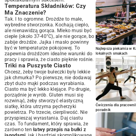
Temperatura Składników: Czy
Ma Znaczenie?
Tak. I to ogromne. Drożdże to małe,
wybredne stworzonka. Kochają ciepło,
ale nienawidzą gorąca. Mleko musi być
ciepłe (około 37-40°C), ale nie gorące, bo
zabije drożdże. Jajka i masło powinny
być w temperaturze pokojowej. To
Najlepsza piekarnia w 
zapewnia drożdżom idealne warunki do
lokalnych smakach
pracy i sprawia, że ciasto pięknie rośnie.
Triki na Puszyste Ciasto
Chcesz, żeby twoje bułeczki były lekkie
jak chmurka? Po pierwsze, nie dodawaj
zbyt dużo mąki podczas wyrabiania.
Ciasto ma być lekko klejące. Po drugie,
porządnie je wyrób. Gluten musi się
rozwinąć, żeby stworzyć elastyczną
Ćwiczenia dla pracown
siatkę, która utrzyma pęcherzyki
poradnik
powietrza. Po trzecie, cierpliwość. Nie
przyspieszaj wyrastania. Daj ciastu
czas. To fundament, który sprawia, że
zarówno ten
łatwy przepis na bułki z
jagodami
, jak i bardziej skomplikowane