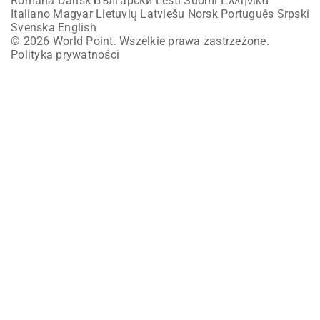
Română
Dansk
Български
Eesti
Suomi
Ελληνικά
Italiano
Magyar
Lietuvių
Latviešu
Norsk
Português
Srpski
Svenska
English
© 2026 World Point. Wszelkie prawa zastrzeżone.
Polityka prywatności