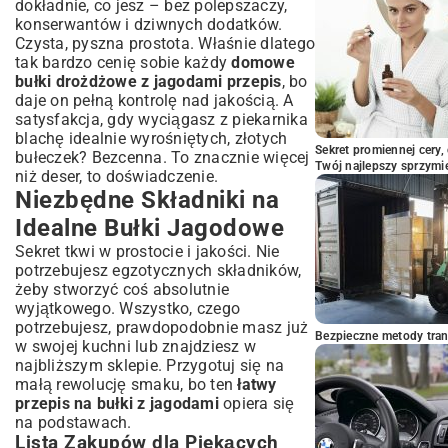
Podsumowanie: Smak Lata na
dokładnie, co jesz – bez polepszaczy,
Wyciągnięcie Ręki
konserwantów i dziwnych dodatków.
Czysta, pyszna prostota. Właśnie dlatego
tak bardzo cenię sobie każdy
domowe
bułki drożdżowe z jagodami przepis
, bo
daje on pełną kontrolę nad jakością. A
satysfakcja, gdy wyciągasz z piekarnika
blachę idealnie wyrośniętych, złotych
Sekret promiennej cery,
bułeczek? Bezcenna. To znacznie więcej
Twój najlepszy sprzymi
niż deser, to doświadczenie.
Niezbędne Składniki na
Idealne Bułki Jagodowe
Sekret tkwi w prostocie i jakości. Nie
potrzebujesz egzotycznych składników,
żeby stworzyć coś absolutnie
wyjątkowego. Wszystko, czego
potrzebujesz, prawdopodobnie masz już
Bezpieczne metody trans
w swojej kuchni lub znajdziesz w
najbliższym sklepie. Przygotuj się na
małą rewolucję smaku, bo ten
łatwy
przepis na bułki z jagodami
opiera się
na podstawach.
Lista Zakupów dla Piekących