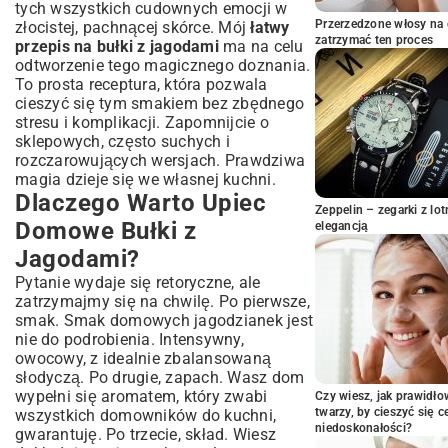
po Kroku
tych wszystkich cudownych emocji w
Przerzedzone włosy na 
złocistej, pachnącej skórce. Mój
łatwy
Przygotowanie Ciasta Drożdżowego:
zatrzymać ten proces
przepis na bułki z jagodami
ma na celu
Sekrety Sukcesu
odtworzenie tego magicznego doznania.
Farsz Jagodowy: Jak Go Przygotować?
To prosta receptura, która pozwala
Formowanie i Wyrastanie Bułeczek
cieszyć się tym smakiem bez zbędnego
Pieczenie: Złociste i Puchate
stresu i komplikacji. Zapomnijcie o
sklepowych, często suchych i
Praktyczne Porady dla Perfekcyjnych
rozczarowujących wersjach. Prawdziwa
Bułek Jagodowych
magia dzieje się we własnej kuchni.
Temperatura Składników: Czy Ma
Dlaczego Warto Upiec
Znaczenie?
Zeppelin – zegarki z l
Triki na Puszyste Ciasto
Domowe Bułki z
elegancją
Zapobieganie Rozlaniu się Farszu
Jagodami?
Wariacje i Urozmaicenia: Co Dodać do
Pytanie wydaje się retoryczne, ale
Bułek z Jagodami?
zatrzymajmy się na chwilę. Po pierwsze,
Inne Owoce i Przyprawy
smak. Smak domowych jagodzianek jest
Posypki i Lukier
nie do podrobienia. Intensywny,
owocowy, z idealnie zbalansowaną
Jak Serwować Bułki z Jagodami?
słodyczą. Po drugie, zapach. Wasz dom
Pomysły na Śniadanie i Deser
wypełni się aromatem, który zwabi
Czy wiesz, jak prawidł
Przechowywanie Bułek Jagodowych:
twarzy, by cieszyć się 
wszystkich domowników do kuchni,
Dłużej Świeże i Smaczne
niedoskonałości?
gwarantuję. Po trzecie, skład. Wiesz