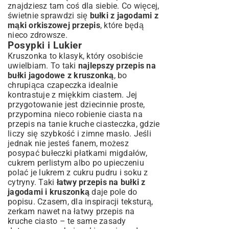
znajdziesz tam coś dla siebie. Co więcej,
świetnie sprawdzi się
bułki z jagodami z
mąki orkiszowej przepis
, które będą
nieco zdrowsze.
Posypki i Lukier
Kruszonka to klasyk, który osobiście
uwielbiam. To taki
najlepszy przepis na
bułki jagodowe z kruszonką
, bo
chrupiąca czapeczka idealnie
kontrastuje z miękkim ciastem. Jej
przygotowanie jest dziecinnie proste,
przypomina nieco robienie ciasta na
przepis na tanie kruche ciasteczka
, gdzie
liczy się szybkość i zimne masło. Jeśli
jednak nie jesteś fanem, możesz
posypać bułeczki płatkami migdałów,
cukrem perlistym albo po upieczeniu
polać je lukrem z cukru pudru i soku z
cytryny. Taki
łatwy przepis na bułki z
jagodami i kruszonką
daje pole do
popisu. Czasem, dla inspiracji teksturą,
zerkam nawet na
łatwy przepis na
kruche ciasto
– te same zasady