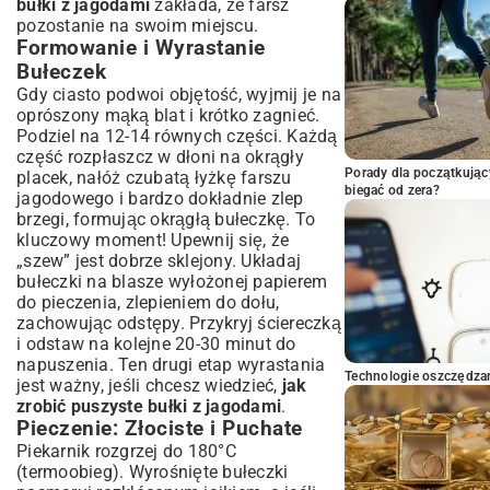
bułki z jagodami
zakłada, że farsz
pozostanie na swoim miejscu.
Formowanie i Wyrastanie
Bułeczek
Gdy ciasto podwoi objętość, wyjmij je na
oprószony mąką blat i krótko zagnieć.
Podziel na 12-14 równych części. Każdą
część rozpłaszcz w dłoni na okrągły
Porady dla początkując
placek, nałóż czubatą łyżkę farszu
biegać od zera?
jagodowego i bardzo dokładnie zlep
brzegi, formując okrągłą bułeczkę. To
kluczowy moment! Upewnij się, że
„szew” jest dobrze sklejony. Układaj
bułeczki na blasze wyłożonej papierem
do pieczenia, zlepieniem do dołu,
zachowując odstępy. Przykryj ściereczką
i odstaw na kolejne 20-30 minut do
napuszenia. Ten drugi etap wyrastania
Technologie oszczędzan
jest ważny, jeśli chcesz wiedzieć,
jak
zrobić puszyste bułki z jagodami
.
Pieczenie: Złociste i Puchate
Piekarnik rozgrzej do 180°C
(termoobieg). Wyrośnięte bułeczki