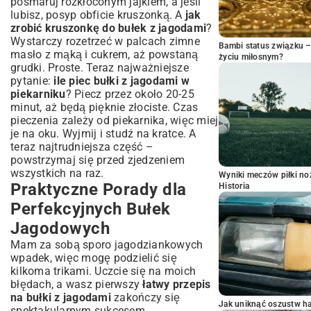
posmaruj rozkłóconym jajkiem, a jeśli
lubisz, posyp obficie kruszonką. A
jak
zrobić kruszonkę do bułek z jagodami
?
Wystarczy rozetrzeć w palcach zimne
Bambi status związku 
masło z mąką i cukrem, aż powstaną
życiu miłosnym?
grudki. Proste. Teraz najważniejsze
pytanie:
ile piec bułki z jagodami w
piekarniku
? Piecz przez około 20-25
minut, aż będą pięknie złociste. Czas
pieczenia zależy od piekarnika, więc miej
je na oku. Wyjmij i studź na kratce. A
teraz najtrudniejsza część –
powstrzymaj się przed zjedzeniem
wszystkich na raz.
Wyniki meczów piłki noż
Praktyczne Porady dla
Historia
Perfekcyjnych Bułek
Jagodowych
Mam za sobą sporo jagodziankowych
wpadek, więc mogę podzielić się
kilkoma trikami. Uczcie się na moich
błędach, a wasz pierwszy
łatwy przepis
na bułki z jagodami
zakończy się
Jak uniknąć oszustw h
spektakularnym sukcesem.