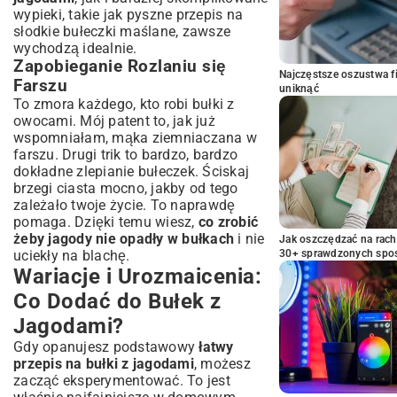
wypieki, takie jak pyszne
przepis na
słodkie bułeczki maślane
, zawsze
wychodzą idealnie.
Zapobieganie Rozlaniu się
Najczęstsze oszustwa f
Farszu
uniknąć
To zmora każdego, kto robi bułki z
owocami. Mój patent to, jak już
wspomniałam, mąka ziemniaczana w
farszu. Drugi trik to bardzo, bardzo
dokładne zlepianie bułeczek. Ściskaj
brzegi ciasta mocno, jakby od tego
zależało twoje życie. To naprawdę
pomaga. Dzięki temu wiesz,
co zrobić
żeby jagody nie opadły w bułkach
i nie
Jak oszczędzać na rac
uciekły na blachę.
30+ sprawdzonych sp
Wariacje i Urozmaicenia:
Co Dodać do Bułek z
Jagodami?
Gdy opanujesz podstawowy
łatwy
przepis na bułki z jagodami
, możesz
zacząć eksperymentować. To jest