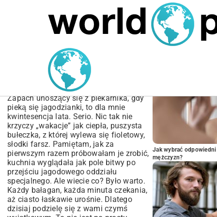
MARIUSZ ŁAMAGA
05.10.2025
BIZNES
POPULARNE A
Łatwy Przepis na Bułki z
Jagodami – Puszyste i
Domowe Jagodzianki
Zapach unoszący się z piekarnika, gdy
pieką się jagodzianki, to dla mnie
kwintesencja lata. Serio. Nic tak nie
krzyczy „wakacje” jak ciepła, puszysta
bułeczka, z której wylewa się fioletowy,
słodki farsz. Pamiętam, jak za
Jak wybrać odpowiedni 
pierwszym razem próbowałam je zrobić,
mężczyzn?
kuchnia wyglądała jak pole bitwy po
przejściu jagodowego oddziału
specjalnego. Ale wiecie co? Było warto.
Każdy bałagan, każda minuta czekania,
aż ciasto łaskawie urośnie. Dlatego
dzisiaj podzielę się z wami czymś