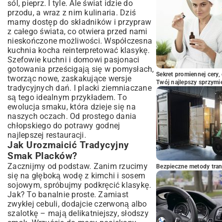
sól, pieprz. I tyle. Ale świat idzie do
przodu, a wraz z nim kulinaria. Dziś
mamy dostęp do składników i przypraw
z całego świata, co otwiera przed nami
nieskończone możliwości. Współczesna
kuchnia kocha reinterpretować klasykę.
Szefowie kuchni i domowi pasjonaci
gotowania prześcigają się w pomysłach,
Sekret promiennej cery,
tworząc nowe, zaskakujące wersje
Twój najlepszy sprzymi
tradycyjnych dań. I placki ziemniaczane
są tego idealnym przykładem. To
ewolucja smaku, która dzieje się na
naszych oczach. Od prostego dania
chłopskiego do potrawy godnej
najlepszej restauracji.
Jak Urozmaicić Tradycyjny
Smak Placków?
Zacznijmy od podstaw. Zanim rzucimy
Bezpieczne metody trans
się na głęboką wodę z kimchi i sosem
sojowym, spróbujmy podkręcić klasykę.
Jak? To banalnie proste. Zamiast
zwykłej cebuli, dodajcie czerwoną albo
szalotkę – mają delikatniejszy, słodszy