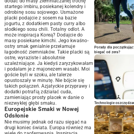
dodać do masy ziemniaczanej trochę
startego imbiru, posiekanej kolendry i
odrobinę sosu sojowego. Usmażone
placki podajcie z sosem na bazie
jogurtu, z dodatkiem pasty curry albo
słodkiego sosu chili. Totalny odlot. A
może inspiracja Koreą? Dodajcie do
masy posiekane kimchi. Jego kwaśno-
ostry smak genialnie przełamuje
Porady dla początkując
łagodność ziemniaków. Takie placki są
biegać od zera?
ostre, wyraziste i absolutnie
uzależniające. Ja kiedyś zaryzykowałam
i podałam je z majonezem wasabi. Moi
goście byli w szoku, ale talerze
opustoszały w minutę. Nie bójcie się
takich połączeń. Azjatyckie przyprawy i
dodatki potrafią zdziałać cuda,
zamieniając prosty placek w danie o
niezwykłej głębi smaku.
Technologie oszczędzan
Europejskie Smaki w Nowej
Odsłonie
Nie musimy jednak od razu sięgać na
drugi koniec świata. Europa również ma
wiele do zaoferowania. Inspiracja