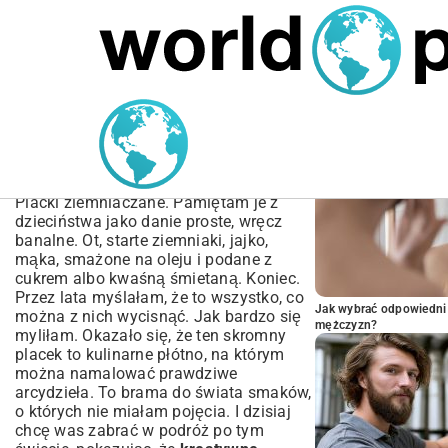
MARIUSZ ŁAMAGA
05.10.2025
BIZNES
POPULARNE A
Kreatywne Przepisy na
Placki Ziemniaczane –
Odkryj Nowe Smaki
Placki ziemniaczane. Pamiętam je z
dzieciństwa jako danie proste, wręcz
banalne. Ot, starte ziemniaki, jajko,
mąka, smażone na oleju i podane z
cukrem albo kwaśną śmietaną. Koniec.
Przez lata myślałam, że to wszystko, co
Jak wybrać odpowiedni 
można z nich wycisnąć. Jak bardzo się
mężczyzn?
myliłam. Okazało się, że ten skromny
placek to kulinarne płótno, na którym
można namalować prawdziwe
arcydzieła. To brama do świata smaków,
o których nie miałam pojęcia. I dzisiaj
chcę was zabrać w podróż po tym