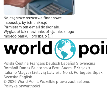
Najczęstsze oszustwa finansowe
i sposoby, by ich uniknąć
Pamiętam ten e-mail doskonale.
Wyglądał tak niewinnie, oficjalnie, z logo
mojego banku i prośbą o […]
Polski
Čeština
Français
Deutsch
Español
Slovenčina
Română
Dansk
Български
Eesti
Suomi
Ελληνικά
Italiano
Magyar
Lietuvių
Latviešu
Norsk
Português
Srpski
Svenska
English
© 2026 World Point. Wszelkie prawa zastrzeżone.
Polityka prywatności