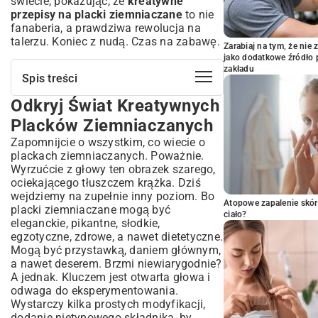
świecie, pokazując, że
kreatywne
przepisy na placki ziemniaczane
to nie
fanaberia, a prawdziwa rewolucja na
talerzu. Koniec z nudą. Czas na zabawę.
Zarabiaj na tym, że ni
jako dodatkowe źródło 
zakładu
Spis treści
Odkryj Świat Kreatywnych
Odkryj Świat Kreatywnych Placków
Ziemniaczanych
Placków Ziemniaczanych
Placki Ziemniaczane: Od Klasyki po
Zapomnijcie o wszystkim, co wiecie o
Nowoczesność
plackach ziemniaczanych. Poważnie.
Jak Urozmaicić Tradycyjny Smak Placków?
Wyrzućcie z głowy ten obrazek szarego,
Słodkie Wariacje na Temat Placków
ociekającego tłuszczem krążka. Dziś
Ziemniaczanych
wejdziemy na zupełnie inny poziom. Bo
Atopowe zapalenie skór
placki ziemniaczane mogą być
Wytrawne Kompozycje, Które Zaskoczą
ciało?
Podniebienie
eleganckie, pikantne, słodkie,
egzotyczne, zdrowe, a nawet dietetyczne.
Kulinarna Podróż: Placki Ziemniaczane
Mogą być przystawką, daniem głównym,
z Różnych Stron Świata
a nawet deserem. Brzmi niewiarygodnie?
Inspiracje Azjatyckie i Egzotyczne Dodatki
A jednak. Kluczem jest otwarta głowa i
Europejskie Smaki w Nowej Odsłonie
odwaga do eksperymentowania.
Zdrowe i Innowacyjne Podejście do
Wystarczy kilka prostych modyfikacji,
Placków Ziemniaczanych
dodanie nietypowego składnika, by