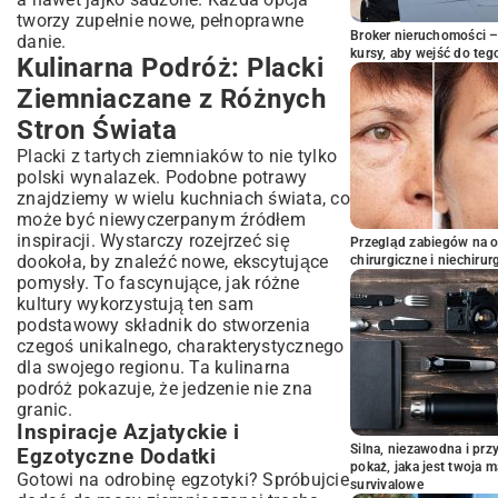
tworzy zupełnie nowe, pełnoprawne
Broker nieruchomości – 
danie.
kursy, aby wejść do teg
Kulinarna Podróż: Placki
Ziemniaczane z Różnych
Stron Świata
Placki z tartych ziemniaków to nie tylko
polski wynalazek. Podobne potrawy
znajdziemy w wielu kuchniach świata, co
może być niewyczerpanym źródłem
inspiracji. Wystarczy rozejrzeć się
Przegląd zabiegów na 
dookoła, by znaleźć nowe, ekscytujące
chirurgiczne i niechirur
pomysły. To fascynujące, jak różne
kultury wykorzystują ten sam
podstawowy składnik do stworzenia
czegoś unikalnego, charakterystycznego
dla swojego regionu. Ta kulinarna
podróż pokazuje, że jedzenie nie zna
granic.
Inspiracje Azjatyckie i
Silna, niezawodna i pr
Egzotyczne Dodatki
pokaż, jaka jest twoja 
Gotowi na odrobinę egzotyki? Spróbujcie
survivalowe