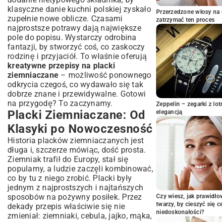
klasyczne danie kuchni polskiej zyskało
Placki Ziemniaczane z Dodatkiem Warzyw
Przerzedzone włosy na 
zupełnie nowe oblicze. Czasami
zatrzymać ten proces
Przepisy Bez Jajek i w Wersji Dietetycznej
najprostsze potrawy dają największe
Sekret Idealnych Placków: Praktyczne
pole do popisu. Wystarczy odrobina
Porady i Triki
fantazji, by stworzyć coś, co zaskoczy
Kreatywne Placki Ziemniaczane na
rodzinę i przyjaciół. To właśnie oferują
Każdą Okazję
kreatywne przepisy na placki
ziemniaczane
– możliwość ponownego
Podsumowanie: Zainspiruj Się i Twórz!
odkrycia czegoś, co wydawało się tak
dobrze znane i przewidywalne. Gotowi
na przygodę? To zaczynamy.
Zeppelin – zegarki z l
Placki Ziemniaczane: Od
elegancją
Klasyki po Nowoczesność
Historia placków ziemniaczanych jest
długa i, szczerze mówiąc, dość prosta.
Ziemniak trafił do Europy, stał się
popularny, a ludzie zaczęli kombinować,
co by tu z niego zrobić. Placki były
jednym z najprostszych i najtańszych
sposobów na pożywny posiłek. Przez
Czy wiesz, jak prawidł
twarzy, by cieszyć się 
dekady przepis właściwie się nie
niedoskonałości?
zmieniał: ziemniaki, cebula, jajko, mąka,