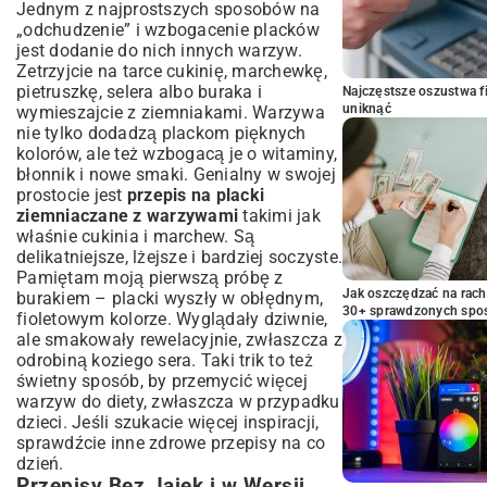
Jednym z najprostszych sposobów na
„odchudzenie” i wzbogacenie placków
jest dodanie do nich innych warzyw.
Zetrzyjcie na tarce cukinię, marchewkę,
pietruszkę, selera albo buraka i
Najczęstsze oszustwa f
uniknąć
wymieszajcie z ziemniakami. Warzywa
nie tylko dodadzą plackom pięknych
kolorów, ale też wzbogacą je o witaminy,
błonnik i nowe smaki. Genialny w swojej
prostocie jest
przepis na placki
ziemniaczane z warzywami
takimi jak
właśnie cukinia i marchew. Są
delikatniejsze, lżejsze i bardziej soczyste.
Pamiętam moją pierwszą próbę z
Jak oszczędzać na rac
burakiem – placki wyszły w obłędnym,
30+ sprawdzonych sp
fioletowym kolorze. Wyglądały dziwnie,
ale smakowały rewelacyjnie, zwłaszcza z
odrobiną koziego sera. Taki trik to też
świetny sposób, by przemycić więcej
warzyw do diety, zwłaszcza w przypadku
dzieci. Jeśli szukacie więcej inspiracji,
sprawdźcie inne
zdrowe przepisy na co
dzień
.
Przepisy Bez Jajek i w Wersji