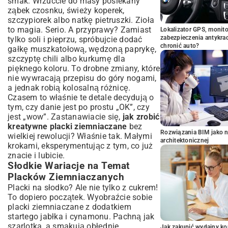
smak. Wrzućcie do masy posiekany
ząbek czosnku, świeży koperek,
szczypiorek albo natkę pietruszki. Zioła
to magia. Serio. A przyprawy? Zamiast
Lokalizator GPS, monito
zabezpieczenia antykra
tylko soli i pieprzu, spróbujcie dodać
chronić auto?
gałkę muszkatołową, wędzoną paprykę,
szczyptę chili albo kurkumę dla
pięknego koloru. To drobne zmiany, które
nie wywracają przepisu do góry nogami,
a jednak robią kolosalną różnicę.
Czasem to właśnie te detale decydują o
tym, czy danie jest po prostu „OK”, czy
jest „wow”. Zastanawiacie się,
jak zrobić
kreatywne placki ziemniaczane
bez
Rozwiązania BIM jako n
wielkiej rewolucji? Właśnie tak. Małymi
architektonicznej
krokami, eksperymentując z tym, co już
znacie i lubicie.
Słodkie Wariacje na Temat
Placków Ziemniaczanych
Placki na słodko? Ale nie tylko z cukrem!
To dopiero początek. Wyobraźcie sobie
placki ziemniaczane z dodatkiem
startego jabłka i cynamonu. Pachną jak
szarlotka, a smakują obłędnie,
Jak zakupić wydajny ko