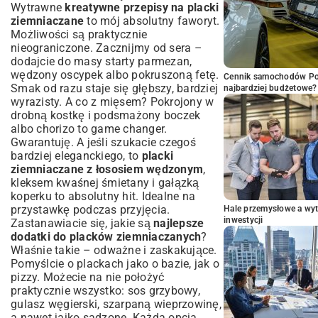
Wytrawne
kreatywne przepisy na placki
ziemniaczane
to mój absolutny faworyt.
Możliwości są praktycznie
nieograniczone. Zacznijmy od sera –
dodajcie do masy starty parmezan,
wędzony oscypek albo pokruszoną fetę.
Cennik samochodów Por
Smak od razu staje się głębszy, bardziej
najbardziej budżetowe?
wyrazisty. A co z mięsem? Pokrojony w
drobną kostkę i podsmażony boczek
albo chorizo to game changer.
Gwarantuję. A jeśli szukacie czegoś
bardziej eleganckiego, to
placki
ziemniaczane z łososiem wędzonym
,
kleksem kwaśnej śmietany i gałązką
koperku to absolutny hit. Idealne na
przystawkę podczas przyjęcia.
Hale przemysłowe a wyt
inwestycji
Zastanawiacie się, jakie są
najlepsze
dodatki do placków ziemniaczanych
?
Właśnie takie – odważne i zaskakujące.
Pomyślcie o plackach jako o bazie, jak o
pizzy. Możecie na nie położyć
praktycznie wszystko: sos grzybowy,
gulasz węgierski, szarpaną wieprzowinę,
a nawet jajko sadzone. Każda opcja