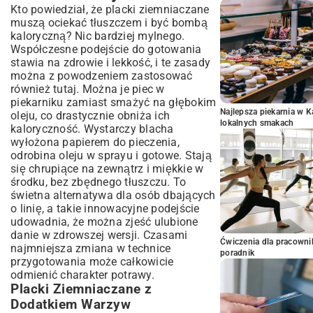
Kto powiedział, że placki ziemniaczane
muszą ociekać tłuszczem i być bombą
kaloryczną? Nic bardziej mylnego.
Współczesne podejście do gotowania
stawia na zdrowie i lekkość, i te zasady
można z powodzeniem zastosować
również tutaj. Można je piec w
piekarniku zamiast smażyć na głębokim
Najlepsza piekarnia w 
oleju, co drastycznie obniża ich
lokalnych smakach
kaloryczność. Wystarczy blacha
wyłożona papierem do pieczenia,
odrobina oleju w sprayu i gotowe. Stają
się chrupiące na zewnątrz i miękkie w
środku, bez zbędnego tłuszczu. To
świetna alternatywa dla osób dbających
o linię, a takie innowacyjne podejście
udowadnia, że można zjeść ulubione
danie w zdrowszej wersji. Czasami
Ćwiczenia dla pracown
najmniejsza zmiana w technice
poradnik
przygotowania może całkowicie
odmienić charakter potrawy.
Placki Ziemniaczane z
Dodatkiem Warzyw