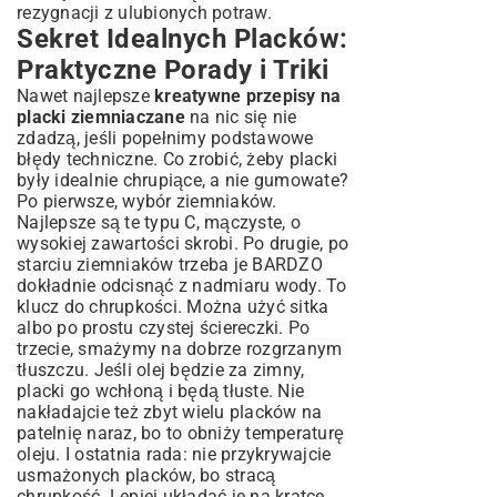
rezygnacji z ulubionych potraw.
Sekret Idealnych Placków:
Praktyczne Porady i Triki
Nawet najlepsze
kreatywne przepisy na
placki ziemniaczane
na nic się nie
zdadzą, jeśli popełnimy podstawowe
błędy techniczne. Co zrobić, żeby placki
były idealnie chrupiące, a nie gumowate?
Po pierwsze, wybór ziemniaków.
Najlepsze są te typu C, mączyste, o
wysokiej zawartości skrobi. Po drugie, po
starciu ziemniaków trzeba je BARDZO
dokładnie odcisnąć z nadmiaru wody. To
klucz do chrupkości. Można użyć sitka
albo po prostu czystej ściereczki. Po
trzecie, smażymy na dobrze rozgrzanym
tłuszczu. Jeśli olej będzie za zimny,
placki go wchłoną i będą tłuste. Nie
nakładajcie też zbyt wielu placków na
patelnię naraz, bo to obniży temperaturę
oleju. I ostatnia rada: nie przykrywajcie
usmażonych placków, bo stracą
chrupkość. Lepiej układać je na kratce,