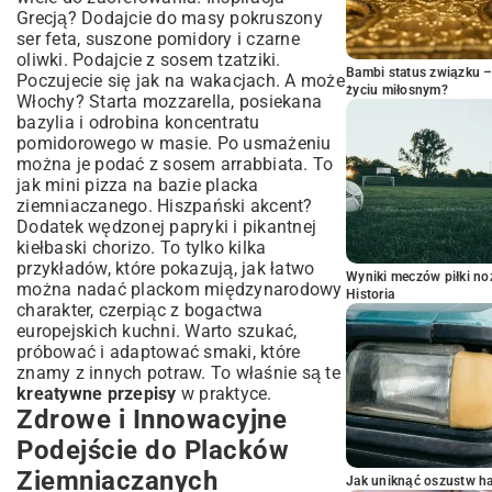
Grecją? Dodajcie do masy pokruszony
ser feta, suszone pomidory i czarne
oliwki. Podajcie z sosem tzatziki.
Bambi status związku 
Poczujecie się jak na wakacjach. A może
życiu miłosnym?
Włochy? Starta mozzarella, posiekana
bazylia i odrobina koncentratu
pomidorowego w masie. Po usmażeniu
można je podać z sosem arrabbiata. To
jak mini pizza na bazie placka
ziemniaczanego. Hiszpański akcent?
Dodatek wędzonej papryki i pikantnej
kiełbaski chorizo. To tylko kilka
przykładów, które pokazują, jak łatwo
Wyniki meczów piłki noż
można nadać plackom międzynarodowy
Historia
charakter, czerpiąc z bogactwa
europejskich kuchni. Warto szukać,
próbować i adaptować smaki, które
znamy z innych potraw. To właśnie są te
kreatywne przepisy
w praktyce.
Zdrowe i Innowacyjne
Podejście do Placków
Ziemniaczanych
Jak uniknąć oszustw h