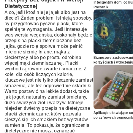
Inteligentny dom: co k
Dietetycznej
Poradnik
A co, jeśli ktoś nie je jajek albo jest na
diecie? Żaden problem. Istnieją sposoby,
by przygotować pyszne placki, które
spełnią te wymagania. Jeśli interesuje
was wersja wegańska, doskonały będzie
przepis na placki ziemniaczane bez
jajka
, gdzie rolę spoiwa może pełnić
mielone siemię lniane, mąka z
ciecierzycy albo po prostu odrobina
Biznesowe zastosowani
więcej mąki ziemniaczanej. Placki
korzyściach i wdrożeni
wychodzą równie zwarte i smaczne. Z
kolei dla osób liczących kalorie,
kluczowe jest nie tylko pieczenie zamiast
smażenia, ale też odpowiednie składniki.
Warto postawić na lekkie dodatki, takie
jak jogurt naturalny zamiast śmietany,
dużo świeżych ziół i warzyw. Istnieje
niejeden świetny
przepis na dietetyczne
Aplikacje ułatwiające c
placki ziemniaczane
, który pozwala
po cyfrowych pomocni
cieszyć się ich smakiem bez wyrzutów
sumienia. To pokazuje, że ograniczenia
dietetyczne nie muszą oznaczać