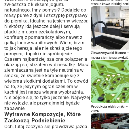
zwłaszcza z kleksem jogurtu
stosunkowo niskiej cen
naturalnego. Inny pomysł? Dodajcie do
masy puree z dyni i szczyptę przyprawy
do piernika. Idealne na jesienny wieczór.
Niektórzy idą jeszcze dalej i serwują
placki z musem czekoladowym,
konfiturą z pomarańczy albo nawet z
gałką lodów waniliowych. Wiem, brzmi
to jak herezja, ale nie skreślajcie tego
pomysłu, dopóki nie spróbujecie.
Zlewozmywaki Blanco – 
mogą się nie sprawdzić
Czasem najbardziej szalone połączenia
okazują się strzałem w dziesiątkę. Masa
ziemniaczana jest na tyle neutralna w
smaku, że świetnie komponuje się z
wieloma słodkimi dodatkami. To dowód
na to, że jedynym ograniczeniem w
kuchni jest nasza własna wyobraźnia.
Nie bójcie się, to tylko jedzenie. Najwyżej
nie wyjdzie, ale przynajmniej będzie
Produkcja elektroniki – 
zabawnie.
2026
Wytrawne Kompozycje, Które
Zaskoczą Podniebienie
Och, tutaj zaczyna się prawdziwa jazda.