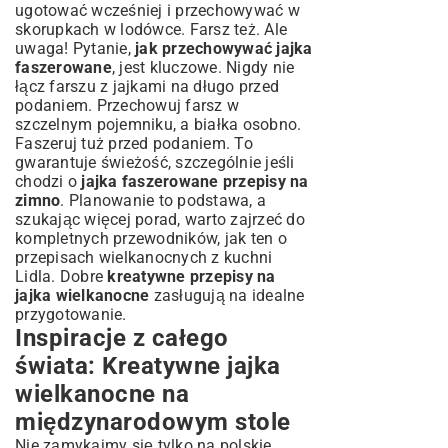
ugotować wcześniej i przechowywać w
skorupkach w lodówce. Farsz też. Ale
uwaga! Pytanie,
jak przechowywać jajka
faszerowane
, jest kluczowe. Nigdy nie
łącz farszu z jajkami na długo przed
podaniem. Przechowuj farsz w
szczelnym pojemniku, a białka osobno.
Faszeruj tuż przed podaniem. To
gwarantuje świeżość, szczególnie jeśli
chodzi o
jajka faszerowane przepisy na
zimno
. Planowanie to podstawa, a
szukając więcej porad, warto zajrzeć do
kompletnych przewodników, jak ten o
przepisach wielkanocnych z kuchni
Lidla
. Dobre
kreatywne przepisy na
jajka wielkanocne
zasługują na idealne
przygotowanie.
Inspiracje z całego
świata: Kreatywne jajka
wielkanocne na
międzynarodowym stole
Nie zamykajmy się tylko na polskie