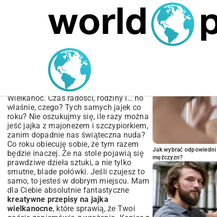
MARIUSZ ŁAMAGA
05.10.2025
BIZNES
POPULARNE A
Kreatywne przepisy na
jajka wielkanocne | Porady
i Inspiracje
Wielkanoc. Czas radości, rodziny i… no
właśnie, czego? Tych samych jajek co
roku? Nie oszukujmy się, ile razy można
jeść jajka z majonezem i szczypiorkiem,
zanim dopadnie nas świąteczna nuda?
Co roku obiecuję sobie, że tym razem
Jak wybrać odpowiedni 
będzie inaczej. Że na stole pojawią się
mężczyzn?
prawdziwe dzieła sztuki, a nie tylko
smutne, blade połówki. Jeśli czujesz to
samo, to jesteś w dobrym miejscu. Mam
dla Ciebie absolutnie fantastyczne
kreatywne przepisy na jajka
wielkanocne
, które sprawią, że Twoi