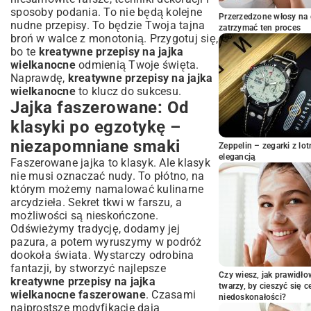
Jajka w formie zwierzątek i postaci:
sposoby podania. To nie będą kolejne
Zabawa dla całej rodziny
Przerzedzone włosy na 
nudne przepisy. To będzie Twoja tajna
zatrzymać ten proces
Nietypowe sposoby podania jajek
broń w walce z monotonią. Przygotuj się,
wielkanocnych: Zaskocz formą i
bo te
kreatywne przepisy na jajka
smakiem
wielkanocne
odmienią Twoje święta.
Jajka w galarecie: Elegancka przystawka
Naprawdę,
kreatywne przepisy na jajka
na każdą okazję
wielkanocne
to klucz do sukcesu.
Jajka faszerowane: Od
Mini tarty i babeczki z jajkiem: Porcja na
jeden kęs
klasyki po egzotykę –
Sekrety idealnych jajek: Porady mistrza
niezapomniane smaki
kuchni
Zeppelin – zegarki z l
elegancją
Faszerowane jajka to klasyk. Ale klasyk
Gotowanie jajek na twardo: Jak uniknąć
pękającej skorupki?
nie musi oznaczać nudy. To płótno, na
którym możemy namalować kulinarne
Przechowywanie i przygotowanie dzień
arcydzieła. Sekret tkwi w farszu, a
wcześniej: Oszczędność czasu
możliwości są nieskończone.
Inspiracje z całego świata: Kreatywne
Odświeżymy tradycję, dodamy jej
jajka wielkanocne na międzynarodowym
pazura, a potem wyruszymy w podróż
stole
dookoła świata. Wystarczy odrobina
Podsumowanie: Twoje kreatywne jajka
fantazji, by stworzyć najlepsze
wielkanocne – symbol wiosny i radości
Czy wiesz, jak prawidł
kreatywne przepisy na jajka
twarzy, by cieszyć się 
wielkanocne faszerowane
. Czasami
niedoskonałości?
najprostsze modyfikacje dają