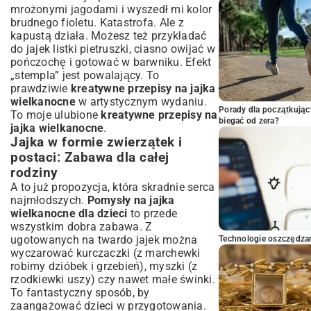
mrożonymi jagodami i wyszedł mi kolor
brudnego fioletu. Katastrofa. Ale z
kapustą działa. Możesz też przykładać
do jajek listki pietruszki, ciasno owijać w
pończochę i gotować w barwniku. Efekt
„stempla” jest powalający. To
prawdziwie
kreatywne przepisy na jajka
wielkanocne
w artystycznym wydaniu.
Porady dla początkując
To moje ulubione
kreatywne przepisy na
biegać od zera?
jajka wielkanocne
.
Jajka w formie zwierzątek i
postaci: Zabawa dla całej
rodziny
A to już propozycja, która skradnie serca
najmłodszych.
Pomysły na jajka
wielkanocne dla dzieci
to przede
wszystkim dobra zabawa. Z
ugotowanych na twardo jajek można
Technologie oszczędzan
wyczarować kurczaczki (z marchewki
robimy dzióbek i grzebień), myszki (z
rzodkiewki uszy) czy nawet małe świnki.
To fantastyczny sposób, by
zaangażować dzieci w przygotowania.