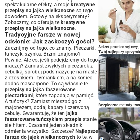
spektakularne efekty, a moje
kreatywne
przepisy na jajka wielkanocne
są tego
dowodem. Gotowy na eksperymenty?
Zobaczmy, co oferują te
kreatywne
przepisy na jajka wielkanocne
.
Tradycyjne farsze w nowej
odsłonie: Jak zaskoczyć gości?
Sekret promiennej cery,
Zacznijmy od tego, co znamy. Pieczarki,
Twój najlepszy sprzymi
tuńczyk, szynka. Brzmi znajomo?
Pewnie. Ale co, jeśli podejdziemy do tego
inaczej? Zamiast zwykłych pieczarek z
cebulką, spróbuj podsmażyć je na maśle
z czosnkiem i tymiankiem, a na koniec
dodać mascarpone. To są właśnie te
przepisy na jajka faszerowane
pieczarkami
, które zapadają w pamięć.
A tuńczyk? Zamiast mieszać go z
Bezpieczne metody trans
majonezem, dodaj kapary i czerwoną
cebulę. Gwarantuję, że ten
jajka
faszerowane tuńczykiem przepis
stanie
się hitem. Czasami jeden składnik
odmienia wszystko. Szczerze?
Najlepsze
farsze do jajek wielkanocnych
to te, w