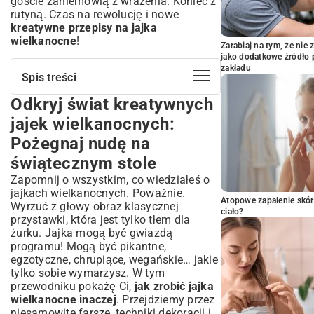
goście zaniemówią z wrażenia. Koniec z
rutyną. Czas na rewolucję i nowe
kreatywne przepisy na jajka
wielkanocne
!
Zarabiaj na tym, że ni
jako dodatkowe źródło 
zakładu
Spis treści
Odkryj świat kreatywnych
Odkryj świat kreatywnych jajek
wielkanocnych: Pożegnaj nudę na
jajek wielkanocnych:
świątecznym stole
Pożegnaj nudę na
Jajka faszerowane: Od klasyki po
egzotykę – niezapomniane smaki
świątecznym stole
Tradycyjne farsze w nowej odsłonie: Jak
Zapomnij o wszystkim, co wiedziałeś o
zaskoczyć gości?
jajkach wielkanocnych. Poważnie.
Atopowe zapalenie skór
Roślinne alternatywy: Wegańskie i
Wyrzuć z głowy obraz klasycznej
ciało?
wegetariańskie pomysły na jajka
przystawki, która jest tylko tłem dla
Egzotyczne akcenty: Jajka faszerowane z
żurku. Jajka mogą być gwiazdą
nutą podróży
programu! Mogą być pikantne,
egzotyczne, chrupiące, wegańskie… jakie
Jajka dekorowane: Kulinarna sztuka na
tylko sobie wymarzysz. W tym
Twoim stole
przewodniku pokażę Ci,
jak zrobić jajka
Naturalne barwniki i wzory: Ekologiczne
wielkanocne inaczej
. Przejdziemy przez
metody zdobienia
niesamowite farsze, techniki dekoracji i