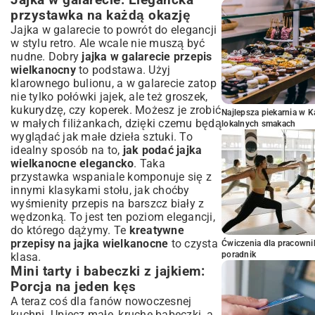
Jajka w galarecie: Elegancka
przystawka na każdą okazję
Jajka w galarecie to powrót do elegancji
w stylu retro. Ale wcale nie muszą być
nudne. Dobry
jajka w galarecie przepis
wielkanocny
to podstawa. Użyj
klarownego bulionu, a w galarecie zatop
nie tylko połówki jajek, ale też groszek,
kukurydzę, czy koperek. Możesz je zrobić
Najlepsza piekarnia w 
w małych filiżankach, dzięki czemu będą
lokalnych smakach
wyglądać jak małe dzieła sztuki. To
idealny sposób na to,
jak podać jajka
wielkanocne elegancko
. Taka
przystawka wspaniale komponuje się z
innymi klasykami stołu, jak choćby
wyśmienity
przepis na barszcz biały z
wędzonką
. To jest ten poziom elegancji,
do którego dążymy. Te
kreatywne
przepisy na jajka wielkanocne
to czysta
Ćwiczenia dla pracown
poradnik
klasa.
Mini tarty i babeczki z jajkiem:
Porcja na jeden kęs
A teraz coś dla fanów nowoczesnej
kuchni. Upiecz małe, kruche babeczki, a