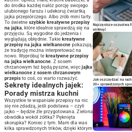
do środka każdej nałóż porcję swojego
ulubionego farszu i udekoruj ćwiartką
jajka przepiórczego. Albo zrób mini tarty.
To świetne
szybkie kreatywne przepisy
Najczęstsze oszustwa f
na jajka
, które idealnie sprawdzą się na
uniknąć
przyjęciu. Są wygodne do jedzenia i
wyglądają obłędnie. Takie
kreatywne
przepisy na jajka wielkanocne
pokazują,
że tradycję można interpretować na
nowo. Wypróbuj te
kreatywne przepisy
na jajka wielkanocne
. Z sosem
chrzanowym też będą pyszne, więc
jajka
wielkanocne z sosem chrzanowym
przepis
to coś, co warto rozważyć.
Jak oszczędzać na rac
Sekrety idealnych jajek:
30+ sprawdzonych sp
Porady mistrza kuchni
Wszystkie te wspaniałe przepisy na nic
się nie zdadzą, jeśli podstawa – czyli
jajko – będzie źle przygotowana. Zielona
obwódka wokół żółtka? Pęknięta
skorupka? Koniec z tym. Mam dla was
kilka sprawdzonych trików, dzięki którym