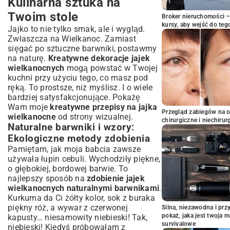
Kulinarna sztuka na
Twoim stole
Broker nieruchomości – 
kursy, aby wejść do teg
Jajko to nie tylko smak, ale i wygląd.
Zwłaszcza na Wielkanoc. Zamiast
sięgać po sztuczne barwniki, postawmy
na naturę.
Kreatywne dekoracje jajek
wielkanocnych
mogą powstać w Twojej
kuchni przy użyciu tego, co masz pod
ręką. To prostsze, niż myślisz. I o wiele
bardziej satysfakcjonujące. Pokażę
Wam moje
kreatywne przepisy na jajka
Przegląd zabiegów na 
wielkanocne
od strony wizualnej.
chirurgiczne i niechirur
Naturalne barwniki i wzory:
Ekologiczne metody zdobienia
Pamiętam, jak moja babcia zawsze
używała łupin cebuli. Wychodziły piękne,
o głębokiej, bordowej barwie. To
najlepszy sposób na
zdobienie jajek
wielkanocnych naturalnymi barwnikami
.
Kurkuma da Ci żółty kolor, sok z buraka
piękny róż, a wywar z czerwonej
Silna, niezawodna i pr
pokaż, jaka jest twoja 
kapusty… niesamowity niebieski! Tak,
survivalowe
niebieski! Kiedyś próbowałam z