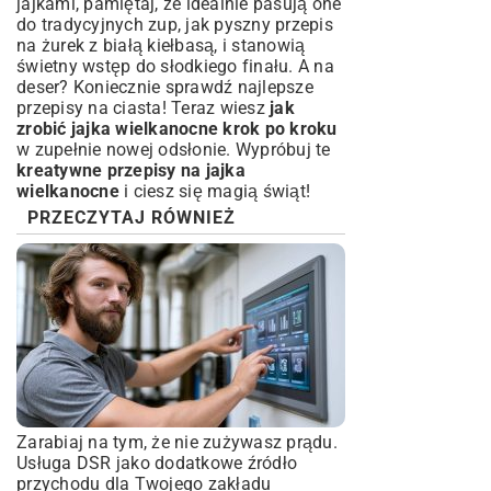
jajkami, pamiętaj, że idealnie pasują one
do tradycyjnych zup, jak pyszny
przepis
na żurek z białą kiełbasą
, i stanowią
świetny wstęp do słodkiego finału. A na
deser? Koniecznie sprawdź
najlepsze
przepisy na ciasta
! Teraz wiesz
jak
zrobić jajka wielkanocne krok po kroku
w zupełnie nowej odsłonie. Wypróbuj te
kreatywne przepisy na jajka
wielkanocne
i ciesz się magią świąt!
PRZECZYTAJ RÓWNIEŻ
Zarabiaj na tym, że nie zużywasz prądu.
Usługa DSR jako dodatkowe źródło
przychodu dla Twojego zakładu