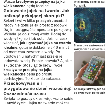
Wasze
kreatywne przepisy na jajka
Inteligentny dom: co k
wielkanocne
będą idealne.
Poradnik
Gotowanie jajek na twardo: Jak
uniknąć pękającej skorupki?
Sekret tkwi w kilku prostych zasadach.
Nigdy nie gotuj jajek prosto z lodówki.
Daj im osiągnąć temperaturę pokojową.
Wkładaj je do zimnej wody. Dodaj do
wody łyżkę soli lub octu. Jeśli chcesz
wiedzieć,
jak ugotować jajka na twardo
Biznesowe zastosowani
idealnie
, gotuj je dokładnie 8-10 minut
korzyściach i wdrożeni
od momentu zawrzenia wody. Po
ugotowaniu natychmiast przelej je
lodowatą wodą. Proste, prawda? A jakie
skuteczne. Stosując te rady, Twoje
kreatywne przepisy na jajka
wielkanocne
będą po prostu
perfekcyjne. To klucz do sukcesu.
Przechowywanie i
przygotowanie dzień wcześniej:
Aplikacje ułatwiające c
Oszczędność czasu
po cyfrowych pomocni
Święta to gorący okres, więc warto sobie
ułatwić życie. Jajka na twardo możesz