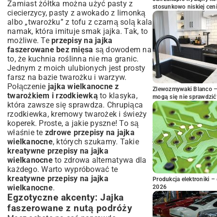
Zamiast żółtka można użyć pasty z
stosunkowo niskiej cen
ciecierzycy, pasty z awokado z limonką
albo „twarożku” z tofu z czarną solą kala
namak, która imituje smak jajka. Tak, to
możliwe. Te
przepisy na jajka
faszerowane bez mięsa
są dowodem na
to, że kuchnia roślinna nie ma granic.
Jednym z moich ulubionych jest prosty
farsz na bazie twarożku i warzyw.
Połączenie
jajka wielkanocne z
Zlewozmywaki Blanco – 
twarożkiem i rzodkiewką
to klasyka,
mogą się nie sprawdzić
która zawsze się sprawdza. Chrupiąca
rzodkiewka, kremowy twarożek i świeży
koperek. Proste, a jakie pyszne! To są
właśnie te
zdrowe przepisy na jajka
wielkanocne
, których szukamy. Takie
kreatywne przepisy na jajka
wielkanocne
to zdrowa alternatywa dla
każdego. Warto wypróbować te
kreatywne przepisy na jajka
Produkcja elektroniki – 
wielkanocne
.
2026
Egzotyczne akcenty: Jajka
faszerowane z nutą podróży