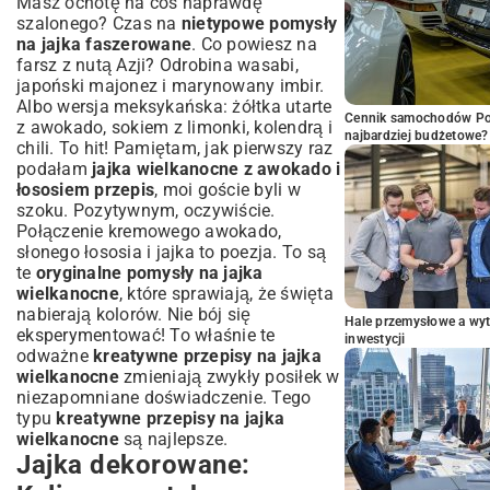
Masz ochotę na coś naprawdę
szalonego? Czas na
nietypowe pomysły
na jajka faszerowane
. Co powiesz na
farsz z nutą Azji? Odrobina wasabi,
japoński majonez i marynowany imbir.
Albo wersja meksykańska: żółtka utarte
Cennik samochodów Por
z awokado, sokiem z limonki, kolendrą i
najbardziej budżetowe?
chili. To hit! Pamiętam, jak pierwszy raz
podałam
jajka wielkanocne z awokado i
łososiem przepis
, moi goście byli w
szoku. Pozytywnym, oczywiście.
Połączenie kremowego awokado,
słonego łososia i jajka to poezja. To są
te
oryginalne pomysły na jajka
wielkanocne
, które sprawiają, że święta
nabierają kolorów. Nie bój się
Hale przemysłowe a wyt
eksperymentować! To właśnie te
inwestycji
odważne
kreatywne przepisy na jajka
wielkanocne
zmieniają zwykły posiłek w
niezapomniane doświadczenie. Tego
typu
kreatywne przepisy na jajka
wielkanocne
są najlepsze.
Jajka dekorowane: