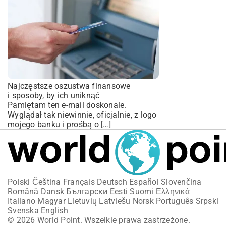
Najczęstsze oszustwa finansowe
i sposoby, by ich uniknąć
Pamiętam ten e-mail doskonale.
Wyglądał tak niewinnie, oficjalnie, z logo
mojego banku i prośbą o […]
Polski
Čeština
Français
Deutsch
Español
Slovenčina
Română
Dansk
Български
Eesti
Suomi
Ελληνικά
Italiano
Magyar
Lietuvių
Latviešu
Norsk
Português
Srpski
Svenska
English
© 2026 World Point. Wszelkie prawa zastrzeżone.