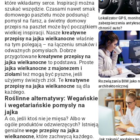
które wkładamy serce. Inspiracji można
szukać wszędzie. Czasami nawet smak
domowego pasztetu może podsunąć
Lokalizator GPS, monito
pomysł na farsz, a świetny
domowy
zabezpieczenia antykra
przepis na pasztet
może być początkiem
chronić auto?
wielkiej inspiracji. Nasze
kreatywne
przepisy na jajka wielkanocne
właśnie
na tym polegają – na łączeniu smaków i
odważnych pomysłach. Dobrze
przygotowane
kreatywne przepisy na
jajka wielkanocne
to podstawa. Proste
jajka wielkanocne z majonezem i
ziołami
też mogą być pyszne, jeśli
użyjemy świeżych ziół. Te
kreatywne
Rozwiązania BIM jako n
przepisy na jajka wielkanocne
są dla
architektonicznej
każdego.
Roślinne alternatywy: Wegańskie
i wegetariańskie pomysły na
jajka
A co, jeśli ktoś nie je mięsa? Albo w
ogóle produktów odzwierzęcych? Istnieją
genialne
wege przepisy na jajka
wielkanocne
, które zachwycą każdego.
Jak zakupić wydajny ko