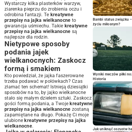
Wystarczy kilka plasterków warzyw,
ziarenka pieprzu do zrobienia oczu i
odrobina fantazji. Te
kreatywne
przepisy na jajka wielkanocne
to
Bambi status związku 
życiu miłosnym?
gwarancja uśmiechu. Takie
kreatywne
przepisy na jajka wielkanocne
są
najlepsze dla rodzin.
Nietypowe sposoby
podania jajek
wielkanocnych: Zaskocz
formą i smakiem
Wyniki meczów piłki noż
Kto powiedział, że jajka faszerowane
Historia
trzeba podawać w połówkach? Czas
złamać ten schemat! Istnieją dziesiątki
sposobów na to, by jajko wielkanocne
stało się małym dziełem sztuki. Zaskocz
gości formą podania, a Twoje
kreatywne
przepisy na jajka wielkanocne
zostaną
zapamiętane na długo. Pokażę Ci moje
ulubione
kreatywne przepisy na jajka
wielkanocne
.
Jak uniknąć oszustw h