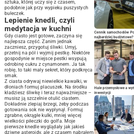
sztuka, której uczy się z czasem,
podobnie jak przy wypieku
puszystych
bułeczek
.
Lepienie knedli, czyli
medytacja w kuchni
Cennik samochodów Por
Gdy ciasto jest gotowe, zaczyna się
najbardziej budżetowe?
najlepsza część. Zanim jednak
zaczniesz, przygotuj śliwki. Umyj,
przetnij na pół i wyjmij pestkę. Niektóre
gospodynie w miejsce pestki wsypują
odrobinę cukru z cynamonem. Ja tak
robię, to taki mały sekret, który podkręca
smak.
Z ciasta odrywaj niewielkie kawałki, w
dłoniach formuj placuszek. Na środku
Hale przemysłowe a wyt
kładziesz śliwkę i teraz najważniejsze –
inwestycji
musisz ją szczelnie otulić ciastem.
Dokładnie zlepiaj brzegi, żeby podczas
gotowania sok nie wypłynął. Formuj
zgrabne, okrągłe kulki, mniej więcej
wielkości piłeczki do golfa. Moje
pierwsze knedle wyglądały jak jakieś
dziwne asteroidy, ale z czasem nabrałem