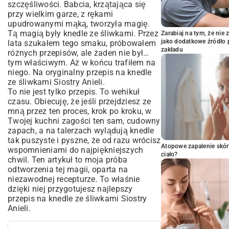
szczęśliwości. Babcia, krzątająca się
przy wielkim garze, z rękami
upudrowanymi mąką, tworzyła magię.
Tą magią były knedle ze śliwkami. Przez
Zarabiaj na tym, że ni
jako dodatkowe źródło 
lata szukałem tego smaku, próbowałem
zakładu
różnych przepisów, ale żaden nie był…
tym właściwym. Aż w końcu trafiłem na
niego. Na oryginalny przepis na knedle
ze śliwkami Siostry Anieli.
To nie jest tylko przepis. To wehikuł
czasu. Obiecuję, że jeśli przejdziesz ze
mną przez ten proces, krok po kroku, w
Twojej kuchni zagości ten sam, cudowny
zapach, a na talerzach wylądują knedle
tak puszyste i pyszne, że od razu wrócisz
Atopowe zapalenie skór
wspomnieniami do najpiękniejszych
ciało?
chwil. Ten artykuł to moja próba
odtworzenia tej magii, oparta na
niezawodnej recepturze. To właśnie
dzięki niej przygotujesz najlepszy
przepis na knedle ze śliwkami Siostry
Anieli.