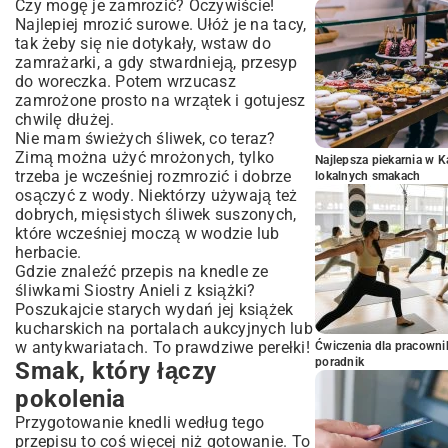
Czy mogę je zamrozić? Oczywiście!
Najlepiej mrozić surowe. Ułóż je na tacy,
tak żeby się nie dotykały, wstaw do
zamrażarki, a gdy stwardnieją, przesyp
do woreczka. Potem wrzucasz
zamrożone prosto na wrzątek i gotujesz
chwilę dłużej.
Nie mam świeżych śliwek, co teraz?
Zimą można użyć mrożonych, tylko
Najlepsza piekarnia w 
trzeba je wcześniej rozmrozić i dobrze
lokalnych smakach
osączyć z wody. Niektórzy używają też
dobrych, mięsistych śliwek suszonych,
które wcześniej moczą w wodzie lub
herbacie.
Gdzie znaleźć przepis na knedle ze
śliwkami Siostry Anieli z książki?
Poszukajcie starych wydań jej książek
kucharskich na portalach aukcyjnych lub
w antykwariatach. To prawdziwe perełki!
Ćwiczenia dla pracown
poradnik
Smak, który łączy
pokolenia
Przygotowanie knedli według tego
przepisu to coś więcej niż gotowanie. To