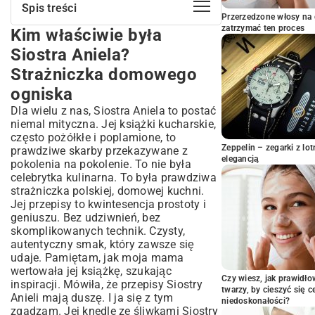
Spis treści
Przerzedzone włosy na 
zatrzymać ten proces
Kim właściwie była
Kim właściwie była Siostra Aniela?
Strażniczka domowego ogniska
Siostra Aniela?
Skarby z babcinej spiżarni – składniki
Strażniczka domowego
Jak powstaje idealne ciasto? Moje
ogniska
potknięcia i babcine rady
Dla wielu z nas, Siostra Aniela to postać
Lepienie knedli, czyli medytacja w
niemal mityczna. Jej książki kucharskie,
kuchni
często pożółkłe i poplamione, to
Taniec w gorącej wodzie, czyli ostatni
Zeppelin – zegarki z l
prawdziwe skarby przekazywane z
etap
elegancją
pokolenia na pokolenie. To nie była
Jak podawać, by zachwycić? Klasyka i
celebrytka kulinarna. To była prawdziwa
odrobina fantazji
strażniczka polskiej, domowej kuchni.
Jej przepisy to kwintesencja prostoty i
Wasze pytania i moje odpowiedzi
geniuszu. Bez udziwnień, bez
Smak, który łączy pokolenia
skomplikowanych technik. Czysty,
autentyczny smak, który zawsze się
udaje. Pamiętam, jak moja mama
wertowała jej książkę, szukając
Czy wiesz, jak prawidł
inspiracji. Mówiła, że przepisy Siostry
twarzy, by cieszyć się 
Anieli mają duszę. I ja się z tym
niedoskonałości?
zgadzam. Jej knedle ze śliwkami Siostry