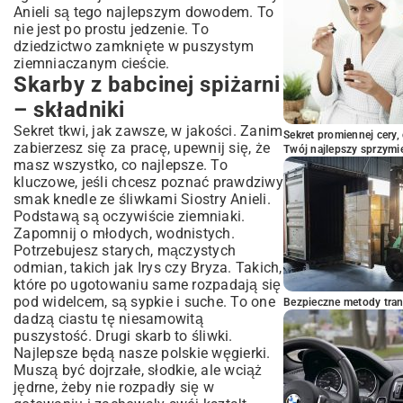
Anieli są tego najlepszym dowodem. To
nie jest po prostu jedzenie. To
dziedzictwo zamknięte w puszystym
ziemniaczanym cieście.
Skarby z babcinej spiżarni
– składniki
Sekret tkwi, jak zawsze, w jakości. Zanim
Sekret promiennej cery,
zabierzesz się za pracę, upewnij się, że
Twój najlepszy sprzymi
masz wszystko, co najlepsze. To
kluczowe, jeśli chcesz poznać prawdziwy
smak knedle ze śliwkami Siostry Anieli.
Podstawą są oczywiście ziemniaki.
Zapomnij o młodych, wodnistych.
Potrzebujesz starych, mączystych
odmian, takich jak Irys czy Bryza. Takich,
które po ugotowaniu same rozpadają się
pod widelcem, są sypkie i suche. To one
Bezpieczne metody trans
dadzą ciastu tę niesamowitą
puszystość. Drugi skarb to śliwki.
Najlepsze będą nasze polskie węgierki.
Muszą być dojrzałe, słodkie, ale wciąż
jędrne, żeby nie rozpadły się w