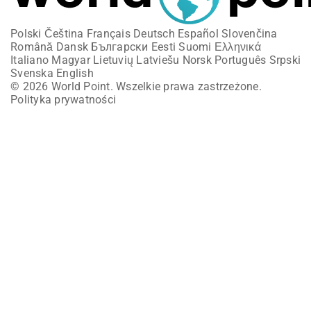
Polski
Čeština
Français
Deutsch
Español
Slovenčina
Română
Dansk
Български
Eesti
Suomi
Ελληνικά
Italiano
Magyar
Lietuvių
Latviešu
Norsk
Português
Srpski
Svenska
English
© 2026 World Point. Wszelkie prawa zastrzeżone.
Polityka prywatności