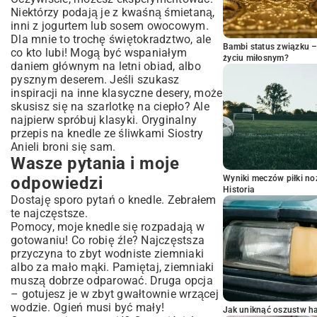
Niektórzy podają je z kwaśną śmietaną,
inni z jogurtem lub sosem owocowym.
Dla mnie to trochę świętokradztwo, ale
Bambi status związku 
co kto lubi! Mogą być wspaniałym
życiu miłosnym?
daniem głównym na letni obiad, albo
pysznym deserem. Jeśli szukasz
inspiracji na inne klasyczne desery, może
skusisz się na
szarlotkę na ciepło
? Ale
najpierw spróbuj klasyki. Oryginalny
przepis na knedle ze śliwkami Siostry
Anieli broni się sam.
Wasze pytania i moje
odpowiedzi
Wyniki meczów piłki noż
Historia
Dostaję sporo pytań o knedle. Zebrałem
te najczęstsze.
Pomocy, moje knedle się rozpadają w
gotowaniu! Co robię źle? Najczęstsza
przyczyna to zbyt wodniste ziemniaki
albo za mało mąki. Pamiętaj, ziemniaki
muszą dobrze odparować. Druga opcja
– gotujesz je w zbyt gwałtownie wrzącej
wodzie. Ogień musi być mały!
Jak uniknąć oszustw h