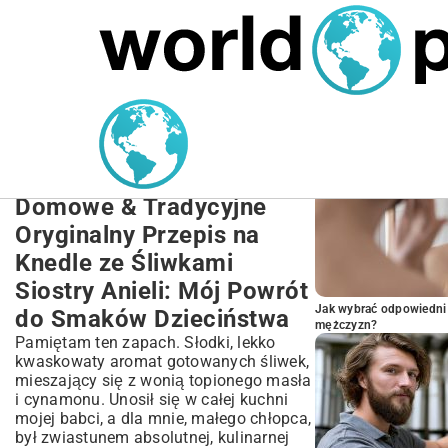
MARIUSZ ŁAMAGA
27.09.2025
NIERUCHOMOŚCI
POPULARNE A
Knedle ze Śliwkami
Siostry Anieli – Oryginalny
Przepis Krok po Kroku |
Domowe & Tradycyjne
Oryginalny Przepis na
Knedle ze Śliwkami
Siostry Anieli: Mój Powrót
Jak wybrać odpowiedni 
do Smaków Dzieciństwa
mężczyzn?
Pamiętam ten zapach. Słodki, lekko
kwaskowaty aromat gotowanych śliwek,
mieszający się z wonią topionego masła
i cynamonu. Unosił się w całej kuchni
mojej babci, a dla mnie, małego chłopca,
był zwiastunem absolutnej, kulinarnej