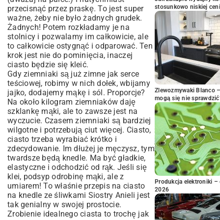
stosunkowo niskiej cen
przecisnąć przez praskę. To jest super
ważne, żeby nie było żadnych grudek.
Żadnych! Potem rozkładamy je na
stolnicy i pozwalamy im całkowicie, ale
to całkowicie ostygnąć i odparować. Ten
krok jest nie do pominięcia, inaczej
ciasto będzie się kleić.
Gdy ziemniaki są już zimne jak serce
teściowej, robimy w nich dołek, wbijamy
Zlewozmywaki Blanco – 
jajko, dodajemy mąkę i sól. Proporcje?
mogą się nie sprawdzić
Na około kilogram ziemniaków daję
szklankę mąki, ale to zawsze jest na
wyczucie. Czasem ziemniaki są bardziej
wilgotne i potrzebują ciut więcej. Ciasto,
ciasto trzeba wyrabiać krótko i
zdecydowanie. Im dłużej je męczysz, tym
twardsze będą knedle. Ma być gładkie,
elastyczne i odchodzić od rąk. Jeśli się
klei, podsyp odrobinę mąki, ale z
Produkcja elektroniki – 
umiarem! To właśnie przepis na ciasto
2026
na knedle ze śliwkami Siostry Anieli jest
tak genialny w swojej prostocie.
Zrobienie idealnego ciasta to trochę jak