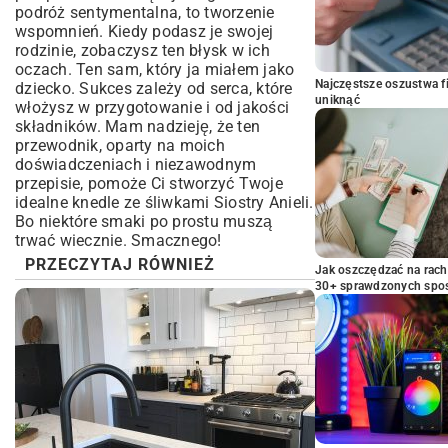
podróż sentymentalna, to tworzenie
wspomnień. Kiedy podasz je swojej
rodzinie, zobaczysz ten błysk w ich
oczach. Ten sam, który ja miałem jako
Najczęstsze oszustwa f
dziecko. Sukces zależy od serca, które
uniknąć
włożysz w przygotowanie i od jakości
składników. Mam nadzieję, że ten
przewodnik, oparty na moich
doświadczeniach i niezawodnym
przepisie, pomoże Ci stworzyć Twoje
idealne knedle ze śliwkami Siostry Anieli.
Bo niektóre smaki po prostu muszą
trwać wiecznie. Smacznego!
PRZECZYTAJ RÓWNIEŻ
Jak oszczędzać na rac
30+ sprawdzonych sp