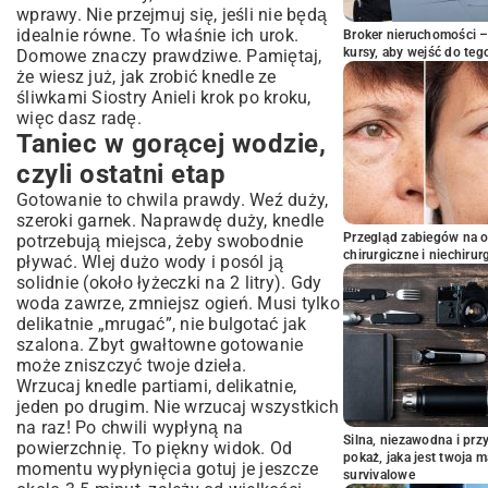
wprawy. Nie przejmuj się, jeśli nie będą
idealnie równe. To właśnie ich urok.
Broker nieruchomości – 
kursy, aby wejść do teg
Domowe znaczy prawdziwe. Pamiętaj,
że wiesz już, jak zrobić knedle ze
śliwkami Siostry Anieli krok po kroku,
więc dasz radę.
Taniec w gorącej wodzie,
czyli ostatni etap
Gotowanie to chwila prawdy. Weź duży,
szeroki garnek. Naprawdę duży, knedle
Przegląd zabiegów na 
potrzebują miejsca, żeby swobodnie
chirurgiczne i niechirur
pływać. Wlej dużo wody i posól ją
solidnie (około łyżeczki na 2 litry). Gdy
woda zawrze, zmniejsz ogień. Musi tylko
delikatnie „mrugać”, nie bulgotać jak
szalona. Zbyt gwałtowne gotowanie
może zniszczyć twoje dzieła.
Wrzucaj knedle partiami, delikatnie,
jeden po drugim. Nie wrzucaj wszystkich
na raz! Po chwili wypłyną na
Silna, niezawodna i pr
powierzchnię. To piękny widok. Od
pokaż, jaka jest twoja 
momentu wypłynięcia gotuj je jeszcze
survivalowe