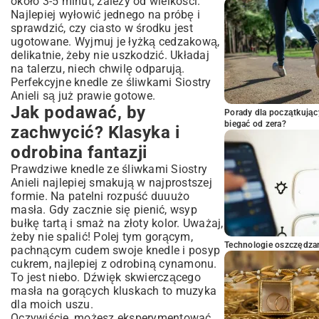
około 3-5 minut, zależy od wielkości.
Najlepiej wyłowić jednego na próbę i
sprawdzić, czy ciasto w środku jest
ugotowane. Wyjmuj je łyżką cedzakową,
delikatnie, żeby nie uszkodzić. Układaj
na talerzu, niech chwilę odparują.
Perfekcyjne knedle ze śliwkami Siostry
Anieli są już prawie gotowe.
Jak podawać, by
Porady dla początkując
biegać od zera?
zachwycić? Klasyka i
odrobina fantazji
Prawdziwe knedle ze śliwkami Siostry
Anieli najlepiej smakują w najprostszej
formie. Na patelni rozpuść duuużo
masła. Gdy zacznie się pienić, wsyp
bułkę tartą i smaż na złoty kolor. Uważaj,
żeby nie spalić! Polej tym gorącym,
Technologie oszczędzan
pachnącym cudem swoje knedle i posyp
cukrem, najlepiej z odrobiną cynamonu.
To jest niebo. Dźwięk skwierczącego
masła na gorących kluskach to muzyka
dla moich uszu.
Oczywiście, możesz eksperymentować.