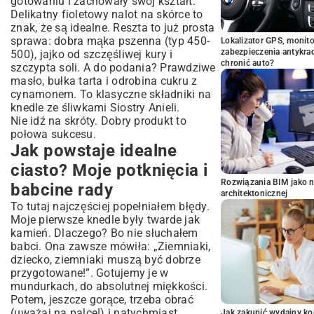
gotowaniu i zachowały swój kształt.
Delikatny fioletowy nalot na skórce to
znak, że są idealne. Reszta to już prosta
sprawa: dobra mąka pszenna (typ 450-
Lokalizator GPS, monito
zabezpieczenia antykra
500), jajko od szczęśliwej kury i
chronić auto?
szczypta soli. A do podania? Prawdziwe
masło, bułka tarta i odrobina cukru z
cynamonem. To klasyczne składniki na
knedle ze śliwkami Siostry Anieli.
Nie idź na skróty. Dobry produkt to
połowa sukcesu.
Jak powstaje idealne
ciasto? Moje potknięcia i
Rozwiązania BIM jako n
babcine rady
architektonicznej
To tutaj najczęściej popełniałem błędy.
Moje pierwsze knedle były twarde jak
kamień. Dlaczego? Bo nie słuchałem
babci. Ona zawsze mówiła: „Ziemniaki,
dziecko, ziemniaki muszą być dobrze
przygotowane!”. Gotujemy je w
mundurkach, do absolutnej miękkości.
Potem, jeszcze gorące, trzeba obrać
(uważaj na palce!) i natychmiast
Jak zakupić wydajny ko