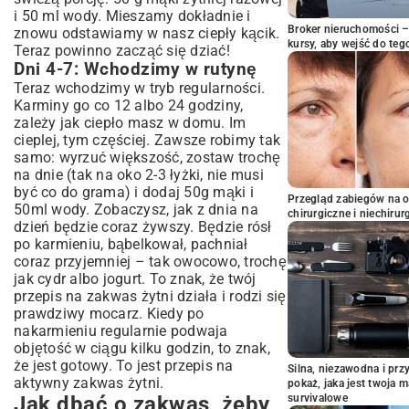
i 50 ml wody. Mieszamy dokładnie i
Broker nieruchomości – 
znowu odstawiamy w nasz ciepły kącik.
kursy, aby wejść do teg
Teraz powinno zacząć się dziać!
Dni 4-7: Wchodzimy w rutynę
Teraz wchodzimy w tryb regularności.
Karminy go co 12 albo 24 godziny,
zależy jak ciepło masz w domu. Im
cieplej, tym częściej. Zawsze robimy tak
samo: wyrzuć większość, zostaw trochę
na dnie (tak na oko 2-3 łyżki, nie musi
być co do grama) i dodaj 50g mąki i
Przegląd zabiegów na 
50ml wody. Zobaczysz, jak z dnia na
chirurgiczne i niechirur
dzień będzie coraz żywszy. Będzie rósł
po karmieniu, bąbelkował, pachniał
coraz przyjemniej – tak owocowo, trochę
jak cydr albo jogurt. To znak, że twój
przepis na zakwas żytni działa i rodzi się
prawdziwy mocarz. Kiedy po
nakarmieniu regularnie podwaja
objętość w ciągu kilku godzin, to znak,
że jest gotowy. To jest przepis na
Silna, niezawodna i pr
aktywny zakwas żytni.
pokaż, jaka jest twoja 
Jak dbać o zakwas, żeby
survivalowe