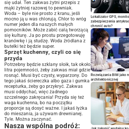
się udał. Ten zakwas żytni przepis z
mąki żytniej razowej to pewniak.
Woda – byle nie prosto z kranu, jeśli
Lokalizator GPS, monito
mocno ją u was chlorują. Chlor to wróg
zabezpieczenia antykra
numer jeden dla naszych małych
chronić auto?
pomocników. Może zabić całą tworzącą
się kulturę. Ja po prostu przegotowuję
kranówkę i ją studzę. Woda źródlana z
butelki też będzie super.
Sprzęt kuchenny, czyli co się
przyda
Potrzebny będzie szklany słoik, tak około
litra pojemności, żeby zakwas miał gdzie
rosnąć. Musi być czysty, wyparzony. Do
Rozwiązania BIM jako n
architektonicznej
tego jakaś ściereczka albo gaza i gumka
recepturka, żeby go przykryć. Zakwas
musi oddychać, więc żadnego
szczelnego zakręcania! Przyda się też
waga kuchenna, bo na początku
proporcje są dosyć ważne. I jakaś łyżka
do mieszania, ja używam drewnianej.
Tyle. Można zaczynać.
Nasza wspólna podróż:
Jak zakupić wydajny ko