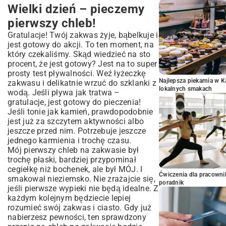
Wielki dzień – pieczemy
pierwszy chleb!
Gratulacje! Twój zakwas żyje, bąbelkuje i
jest gotowy do akcji. To ten moment, na
który czekaliśmy. Skąd wiedzieć na sto
procent, że jest gotowy? Jest na to super
prosty test pływalności. Weź łyżeczkę
Najlepsza piekarnia w 
zakwasu i delikatnie wrzuć do szklanki z
lokalnych smakach
wodą. Jeśli pływa jak tratwa –
gratulacje, jest gotowy do pieczenia!
Jeśli tonie jak kamień, prawdopodobnie
jest już za szczytem aktywności albo
jeszcze przed nim. Potrzebuje jeszcze
jednego karmienia i trochę czasu.
Mój pierwszy chleb na zakwasie był
trochę płaski, bardziej przypominał
cegiełkę niż bochenek, ale był MÓJ. I
Ćwiczenia dla pracown
smakował nieziemsko. Nie zrażajcie się,
poradnik
jeśli pierwsze wypieki nie będą idealne. Z
każdym kolejnym będziecie lepiej
rozumieć swój zakwas i ciasto. Gdy już
nabierzesz pewności, ten sprawdzony