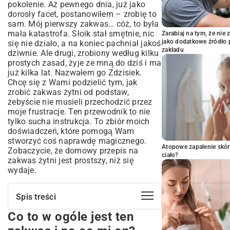
pokolenie. Aż pewnego dnia, już jako
dorosły facet, postanowiłem – zrobię to
sam. Mój pierwszy zakwas… cóż, to była
mała katastrofa. Słoik stał smętnie, nic
Zarabiaj na tym, że ni
jako dodatkowe źródło 
się nie działo, a na koniec pachniał jakoś
zakładu
dziwnie. Ale drugi, zrobiony według kilku
prostych zasad, żyje ze mną do dziś i ma
już kilka lat. Nazwałem go Zdzisiek.
Chcę się z Wami podzielić tym, jak
zrobić zakwas żytni od podstaw,
żebyście nie musieli przechodzić przez
moje frustracje. Ten przewodnik to nie
tylko sucha instrukcja. To zbiór moich
doświadczeń, które pomogą Wam
stworzyć coś naprawdę magicznego.
Atopowe zapalenie skór
Zobaczycie, że domowy przepis na
ciało?
zakwas żytni jest prostszy, niż się
wydaje.
Spis treści
Co to w ogóle jest ten
Co to w ogóle jest ten zakwas i po co mi
on?