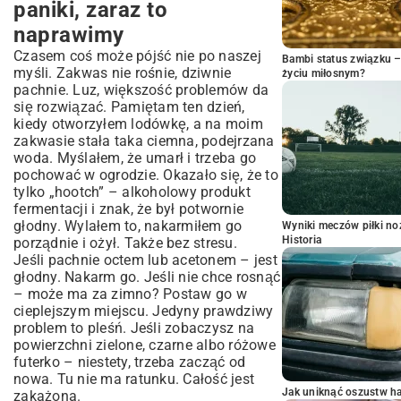
paniki, zaraz to
naprawimy
Czasem coś może pójść nie po naszej
Bambi status związku 
myśli. Zakwas nie rośnie, dziwnie
życiu miłosnym?
pachnie. Luz, większość problemów da
się rozwiązać. Pamiętam ten dzień,
kiedy otworzyłem lodówkę, a na moim
zakwasie stała taka ciemna, podejrzana
woda. Myślałem, że umarł i trzeba go
pochować w ogrodzie. Okazało się, że to
tylko „hootch” – alkoholowy produkt
fermentacji i znak, że był potwornie
głodny. Wylałem to, nakarmiłem go
Wyniki meczów piłki noż
Historia
porządnie i ożył. Także bez stresu.
Jeśli pachnie octem lub acetonem – jest
głodny. Nakarm go. Jeśli nie chce rosnąć
– może ma za zimno? Postaw go w
cieplejszym miejscu. Jedyny prawdziwy
problem to pleśń. Jeśli zobaczysz na
powierzchni zielone, czarne albo różowe
futerko – niestety, trzeba zacząć od
nowa. Tu nie ma ratunku. Całość jest
Jak uniknąć oszustw h
zakażona.