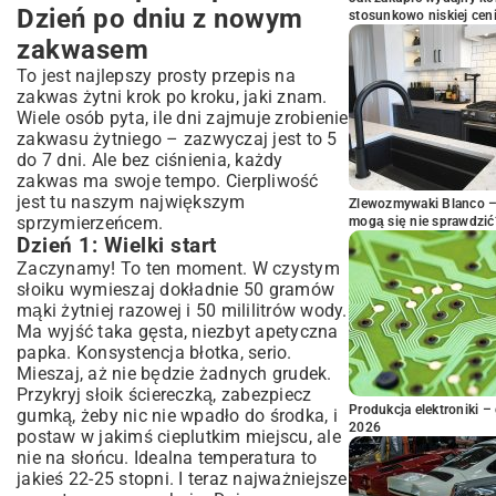
Dzień po dniu z nowym
stosunkowo niskiej cen
zakwasem
To jest najlepszy prosty przepis na
zakwas żytni krok po kroku, jaki znam.
Wiele osób pyta, ile dni zajmuje zrobienie
zakwasu żytniego – zazwyczaj jest to 5
do 7 dni. Ale bez ciśnienia, każdy
zakwas ma swoje tempo. Cierpliwość
jest tu naszym największym
Zlewozmywaki Blanco – 
sprzymierzeńcem.
mogą się nie sprawdzić
Dzień 1: Wielki start
Zaczynamy! To ten moment. W czystym
słoiku wymieszaj dokładnie 50 gramów
mąki żytniej razowej i 50 mililitrów wody.
Ma wyjść taka gęsta, niezbyt apetyczna
papka. Konsystencja błotka, serio.
Mieszaj, aż nie będzie żadnych grudek.
Przykryj słoik ściereczką, zabezpiecz
Produkcja elektroniki – 
gumką, żeby nic nie wpadło do środka, i
2026
postaw w jakimś cieplutkim miejscu, ale
nie na słońcu. Idealna temperatura to
jakieś 22-25 stopni. I teraz najważniejsze