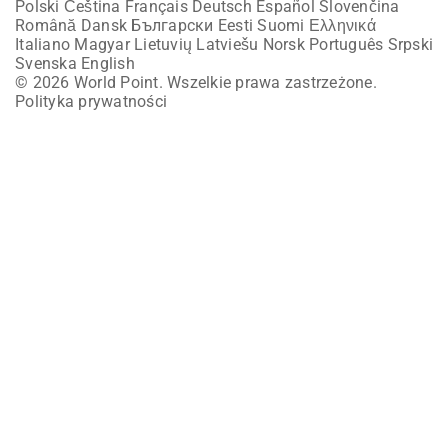
Polski
Čeština
Français
Deutsch
Español
Slovenčina
Română
Dansk
Български
Eesti
Suomi
Ελληνικά
Italiano
Magyar
Lietuvių
Latviešu
Norsk
Português
Srpski
Svenska
English
© 2026 World Point. Wszelkie prawa zastrzeżone.
Polityka prywatności