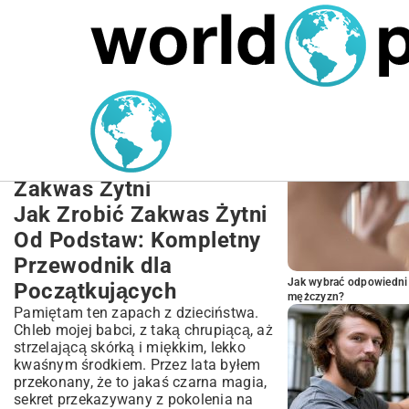
MARIUSZ ŁAMAGA
27.09.2025
NIERUCHOMOŚCI
POPULARNE A
Jak Zrobić Zakwas Żytni
Od Podstaw: Kompletny
Przewodnik i Przepis na
Zakwas Żytni
Jak Zrobić Zakwas Żytni
Od Podstaw: Kompletny
Przewodnik dla
Jak wybrać odpowiedni 
Początkujących
mężczyzn?
Pamiętam ten zapach z dzieciństwa.
Chleb mojej babci, z taką chrupiącą, aż
strzelającą skórką i miękkim, lekko
kwaśnym środkiem. Przez lata byłem
przekonany, że to jakaś czarna magia,
sekret przekazywany z pokolenia na