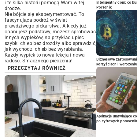
i te kilka historii pomogą Wam w tej
Inteligentny dom: co k
Poradnik
drodze.
Nie bójcie się eksperymentować. To
fascynująca podróż w świat
prawdziwego piekarstwa. A kiedy już
opanujesz podstawy, możesz spróbować
innych wypieków, na przykład upiec
szybki chleb bez drożdży
albo sprawdzić,
jak wychodzi
chleb bez wyrabiania
.
Każdy wypiek to nowa lekcja i nowa
Biznesowe zastosowani
radość. Smacznego pieczenia!
korzyściach i wdrożeni
PRZECZYTAJ RÓWNIEŻ
Aplikacje ułatwiające c
po cyfrowych pomocni