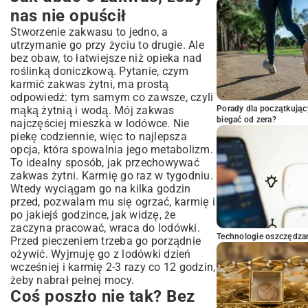
nas nie opuścił
Stworzenie zakwasu to jedno, a
utrzymanie go przy życiu to drugie. Ale
bez obaw, to łatwiejsze niż opieka nad
roślinką doniczkową. Pytanie, czym
karmić zakwas żytni, ma prostą
odpowiedź: tym samym co zawsze, czyli
mąką żytnią i wodą. Mój zakwas
Porady dla początkując
biegać od zera?
najczęściej mieszka w lodówce. Nie
piekę codziennie, więc to najlepsza
opcja, która spowalnia jego metabolizm.
To idealny sposób, jak przechowywać
zakwas żytni. Karmię go raz w tygodniu.
Wtedy wyciągam go na kilka godzin
przed, pozwalam mu się ogrzać, karmię i
po jakiejś godzince, jak widzę, że
zaczyna pracować, wraca do lodówki.
Technologie oszczędzan
Przed pieczeniem trzeba go porządnie
ożywić. Wyjmuję go z lodówki dzień
wcześniej i karmię 2-3 razy co 12 godzin,
żeby nabrał pełnej mocy.
Coś poszło nie tak? Bez