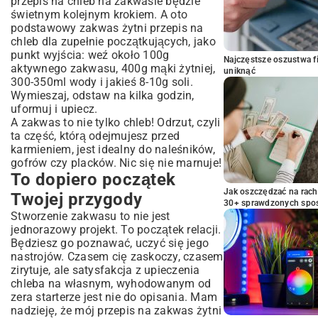
przepis na chleb na zakwasie
będzie
świetnym kolejnym krokiem. A oto
podstawowy zakwas żytni przepis na
chleb dla zupełnie początkujących, jako
punkt wyjścia: weź około 100g
Najczęstsze oszustwa f
aktywnego zakwasu, 400g mąki żytniej,
uniknąć
300-350ml wody i jakieś 8-10g soli.
Wymieszaj, odstaw na kilka godzin,
uformuj i upiecz.
A zakwas to nie tylko chleb! Odrzut, czyli
ta część, którą odejmujesz przed
karmieniem, jest idealny do naleśników,
gofrów czy placków. Nic się nie marnuje!
To dopiero początek
Jak oszczędzać na rac
Twojej przygody
30+ sprawdzonych sp
Stworzenie zakwasu to nie jest
jednorazowy projekt. To początek relacji.
Będziesz go poznawać, uczyć się jego
nastrojów. Czasem cię zaskoczy, czasem
zirytuje, ale satysfakcja z upieczenia
chleba na własnym, wyhodowanym od
zera starterze jest nie do opisania. Mam
nadzieję, że mój przepis na zakwas żytni