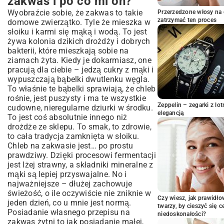
zakwas i po co mi on?
Zanim zaczniemy – mały niezbędnik
Wyobraźcie sobie, że zakwas to takie
Przerzedzone włosy na 
Składniki, bez których nie ruszymy
zatrzymać ten proces
domowe zwierzątko. Tyle że mieszka w
Sprzęt kuchenny, czyli co się przyda
słoiku i karmi się mąką i wodą. To jest
żywa kolonia dzikich drożdży i dobrych
Nasza wspólna podróż: Dzień po dniu z
bakterii, które mieszkają sobie na
nowym zakwasem
ziarnach żyta. Kiedy je dokarmiasz, one
Dzień 1: Wielki start
pracują dla ciebie – jedzą cukry z mąki i
Dzień 2: Cierpliwość to cnota
wypuszczają bąbelki dwutlenku węgla.
Dzień 3: Pierwsze karmienie
To właśnie te bąbelki sprawiają, że chleb
rośnie, jest puszysty i ma te wszystkie
Dni 4-7: Wchodzimy w rutynę
Zeppelin – zegarki z l
cudowne, nieregularne dziurki w środku.
Jak dbać o zakwas, żeby nas nie opuścił
elegancją
To jest coś absolutnie innego niż
Coś poszło nie tak? Bez paniki, zaraz to
drożdże ze sklepu. To smak, to zdrowie,
naprawimy
to cała tradycja zamknięta w słoiku.
Wielki dzień – pieczemy pierwszy chleb!
Chleb na zakwasie jest… po prostu
prawdziwy. Dzięki procesowi fermentacji
To dopiero początek Twojej przygody
jest lżej strawny, a składniki mineralne z
mąki są lepiej przyswajalne. No i
najważniejsze – dłużej zachowuje
świeżość, o ile oczywiście nie zniknie w
Czy wiesz, jak prawidł
jeden dzień, co u mnie jest normą.
twarzy, by cieszyć się 
Posiadanie własnego przepisu na
niedoskonałości?
zakwas żytni to jak posiadanie małej,