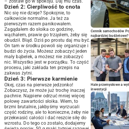
– zostaw go w spokoju. Daj mu czas.
Dzień 2: Cierpliwość to cnota
Nic się nie dzieje? Spokojnie, to
całkowicie normalne. Ja też za
pierwszym razem panikowałem.
Zagądałem do słoika co godzinę,
Cennik samochodów Por
wąchałem, prawie go trząsłem, żeby się
najbardziej budżetowe?
obudził. Błąd. Dziś po prostu daj mu być.
On tam w środku powoli się organizuje i
budzi do życia. Możesz zobaczyć jeden
mały bąbelek, a możesz nie zobaczyć
nic. Wszystko jest w porządku. To część
procesu, jaki zakłada ten przepis na
zakwas żytni.
Dzień 3: Pierwsze karmienie
Okej, czas na pierwsze jedzonko!
Hale przemysłowe a wyt
inwestycji
Zobaczysz, że może już trochę inaczej
pachnie. Najpierw odrzuć mniej więcej
połowę zawartości słoika. Wiem, to
brzmi brutalnie, jakbyśmy wyrzucali
część rodziny, ale to konieczne, żeby nie
przekwasić całości i dać reszcie siłę do
wzrostu. Do tego co zostało, dodajemy
świeżą porcję: 50 g mąki żytniej razowej