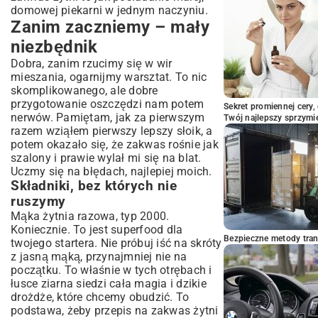
domowej piekarni w jednym naczyniu.
Zanim zaczniemy – mały
niezbędnik
Dobra, zanim rzucimy się w wir
mieszania, ogarnijmy warsztat. To nic
skomplikowanego, ale dobre
przygotowanie oszczędzi nam potem
Sekret promiennej cery,
nerwów. Pamiętam, jak za pierwszym
Twój najlepszy sprzymi
razem wziąłem pierwszy lepszy słoik, a
potem okazało się, że zakwas rośnie jak
szalony i prawie wylał mi się na blat.
Uczmy się na błędach, najlepiej moich.
Składniki, bez których nie
ruszymy
Mąka żytnia razowa, typ 2000.
Koniecznie. To jest superfood dla
Bezpieczne metody trans
twojego startera. Nie próbuj iść na skróty
z jasną mąką, przynajmniej nie na
początku. To właśnie w tych otrębach i
łusce ziarna siedzi cała magia i dzikie
drożdże, które chcemy obudzić. To
podstawa, żeby przepis na zakwas żytni