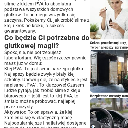
slime z klejem PVA to absolutna
podstawa wszystkich domowych
glutków. To od niego wszystko się
zaczyna. Pokażemy Ci, jak zrobić slime z
kleju krok po kroku, a sukces
gwarantowany.
Co będzie Ci potrzebne do
Sekret promiennej cery,
glutkowej magii?
Twój najlepszy sprzymi
Spokojnie, nie potrzebujesz
laboratorium. Większość rzeczy pewnie
masz już w domu:
Klej PVA: To jest serce naszego glutka!
Najlepszy będzie zwykły biały klej
szkolny. Upewnij się, że na etykiecie jest
napisane „PVA”. To kluczowe! Czasem
ludzie pytają, jak zrobić slime z kleju
biurowego – jeśli jest to klej PVA, to
Bezpieczne metody trans
śmiało można próbować, najlepiej
przezroczysty.
Aktywator: To on sprawia, że klej
zamienia się w elastyczną masę.
Najpopularniejsze i najłatwiej dostępne