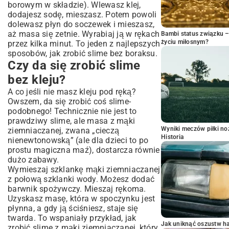
borowym w składzie). Wlewasz klej,
dodajesz sodę, mieszasz. Potem powoli
dolewasz płyn do soczewek i mieszasz,
aż masa się zetnie. Wyrabiaj ją w rękach
Bambi status związku 
życiu miłosnym?
przez kilka minut. To jeden z najlepszych
sposobów, jak zrobić slime bez boraksu.
Czy da się zrobić slime
bez kleju?
A co jeśli nie masz kleju pod ręką?
Owszem, da się zrobić coś slime-
podobnego! Technicznie nie jest to
prawdziwy slime, ale masa z mąki
Wyniki meczów piłki noż
ziemniaczanej, zwana „cieczą
Historia
nienewtonowską” (ale dla dzieci to po
prostu magiczna maź), dostarcza równie
dużo zabawy.
Wymieszaj szklankę mąki ziemniaczanej
z połową szklanki wody. Możesz dodać
barwnik spożywczy. Mieszaj rękoma.
Uzyskasz masę, która w spoczynku jest
płynna, a gdy ją ściśniesz, staje się
twarda. To wspaniały przykład, jak
Jak uniknąć oszustw h
zrobić slime z mąki ziemniaczanej, który