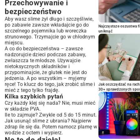
Przechowywanie i
bezpieczeństwo
Aby wasz slime żył długo i szczęśliwie,
po zabawie zawsze wkładajcie go do
Najczęstsze oszustwa f
szczelnego pojemnika lub woreczka
uniknąć
strunowego. Trzymajcie go w chłodnym
miejscu.
A co do bezpieczeństwa – zawsze
nadzorujcie dzieci podczas zabawy,
zwłaszcza te młodsze. Używajcie
nietoksycznych składników i
przypominajcie, że glutek nie jest do
jedzenia. A po wszystkim – myjemy
ręce! To klucz do tego, jak zrobić slime i
Jak oszczędzać na rac
mieć z tego tylko frajdę.
30+ sprawdzonych sp
Kilka szybkich pytań
Czy każdy klej się nada? Nie, musi mieć
w składzie PVA.
Ile to zajmuje? Zwykle od 5 do 15 minut.
Jak usunąć slime z ubrania? Najpierw
zdrap ile się da. Potem namocz plamę w
wodzie z octem i wypierz.