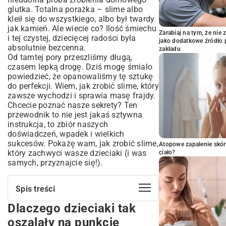
glutka. Totalna porażka – slime albo
kleił się do wszystkiego, albo był twardy
jak kamień. Ale wiecie co? Ilość śmiechu
Zarabiaj na tym, że ni
i tej czystej, dziecięcej radości była
jako dodatkowe źródło 
absolutnie bezcenna.
zakładu
Od tamtej pory przeszliśmy długą,
czasem lepką drogę. Dziś mogę śmiało
powiedzieć, że opanowaliśmy tę sztukę
do perfekcji. Wiem, jak zrobić slime, który
zawsze wychodzi i sprawia masę frajdy.
Chcecie poznać nasze sekrety? Ten
przewodnik to nie jest jakaś sztywna
instrukcja, to zbiór naszych
doświadczeń, wpadek i wielkich
sukcesów. Pokażę wam, jak zrobić slime,
Atopowe zapalenie skór
który zachwyci wasze dzieciaki (i was
ciało?
samych, przyznajcie się!).
Spis treści
Dlaczego dzieciaki tak
Dlaczego dzieciaki tak oszalały na
punkcie glutków?
oszalały na punkcie