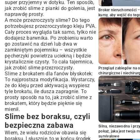
super przyjemny w dotyku. Ten sposób,
jak zrobić slime z pianki do golenia, jest
Broker nieruchomości – 
naprawdę prosty.
kursy, aby wejść do teg
A może przezroczysty slime? Do tego
potrzebujesz przezroczystego kleju PVA.
Cały proces wygląda tak samo, tylko nie
dodajesz barwnika. Po zrobieniu warto
go zostawić na dzień lub dwa w
zamkniętym pojemniku – wszystkie
pęcherzyki powietrza uciekną i będzie
krystalicznie czysty. To cała tajemnica,
jak zrobić slime przezroczysty.
Przegląd zabiegów na 
Slime z brokatem dla fanów błyskotek:
chirurgiczne i niechirur
To najprostsza modyfikacja. Wystarczy,
że do kleju przed aktywacją wsypiesz
tyle brokatu, ile dusza zapragnie. To
prosty sposób na to, jak zrobić slime z
brokatem, który będzie pięknie się
mienił.
Slime bez boraksu, czyli
bezpieczna zabawa
Silna, niezawodna i pr
pokaż, jaka jest twoja 
Wiem, że wielu rodziców obawia się
survivalowe
boraksu. I słusznie, to w końcu środek