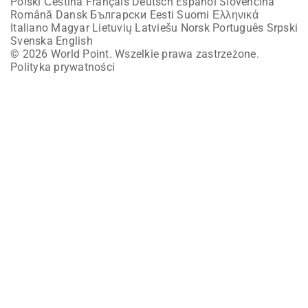
Polski
Čeština
Français
Deutsch
Español
Slovenčina
Română
Dansk
Български
Eesti
Suomi
Ελληνικά
Italiano
Magyar
Lietuvių
Latviešu
Norsk
Português
Srpski
Svenska
English
© 2026 World Point. Wszelkie prawa zastrzeżone.
Polityka prywatności