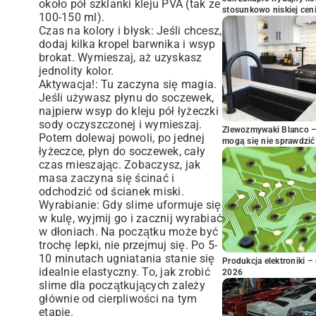
około pół szklanki kleju PVA (tak ze
stosunkowo niskiej cen
100-150 ml).
Czas na kolory i błysk: Jeśli chcesz,
dodaj kilka kropel barwnika i wsyp
brokat. Wymieszaj, aż uzyskasz
jednolity kolor.
Aktywacja!: Tu zaczyna się magia.
Jeśli używasz płynu do soczewek,
najpierw wsyp do kleju pół łyżeczki
sody oczyszczonej i wymieszaj.
Zlewozmywaki Blanco – 
Potem dolewaj powoli, po jednej
mogą się nie sprawdzić
łyżeczce, płyn do soczewek, cały
czas mieszając. Zobaczysz, jak
masa zaczyna się ścinać i
odchodzić od ścianek miski.
Wyrabianie: Gdy slime uformuje się
w kulę, wyjmij go i zacznij wyrabiać
w dłoniach. Na początku może być
trochę lepki, nie przejmuj się. Po 5-
10 minutach ugniatania stanie się
Produkcja elektroniki – 
idealnie elastyczny. To, jak zrobić
2026
slime dla początkujących zależy
głównie od cierpliwości na tym
etapie.