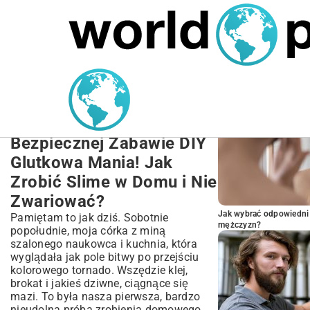
MARIUSZ ŁAMAGA
27.09.2025
NIERUCHOMOŚCI
POPULARNE A
Jak Zrobić Slime?
Kompletny Przewodnik po
Najlepszych Przepisach i
Bezpiecznej Zabawie DIY
Glutkowa Mania! Jak
Zrobić Slime w Domu i Nie
Zwariować?
Jak wybrać odpowiedni 
Pamiętam to jak dziś. Sobotnie
mężczyzn?
popołudnie, moja córka z miną
szalonego naukowca i kuchnia, która
wyglądała jak pole bitwy po przejściu
kolorowego tornado. Wszędzie klej,
brokat i jakieś dziwne, ciągnące się
mazi. To była nasza pierwsza, bardzo
nieudolna próba zrobienia domowego