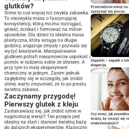
Zaczynamy przygodę! Pierwszy glutek z
glutków?
kleju
Przerzedzone włosy na 
zatrzymać ten proces
Slime to coś więcej niż zwykła zabawka.
Co będzie Ci potrzebne do glutkowej
To niezwykła masa o fascynującej
magii?
konsystencji, którą można rozciągać,
Prosta instrukcja na idealnego slime’a
gnieść, ściskać i formować na milion
Czas na glutkowe szaleństwo – nasze
sposobów. Dla dzieci to idealna masa
ulubione warianty
plastyczna, która wciąga na długie
godziny, angażuje zmysły i pozwala się
Slime bez boraksu, czyli bezpieczna
wyżyć kreatywnie. Manipulowanie
zabawa
glutkiem potrafi niesamowicie uspokoić i
Glutek z płynu do prania
Zeppelin – zegarki z l
pomóc w radzeniu sobie ze stresem. A
Slime z płynem do soczewek
elegancją
przy tym to mały eksperyment
Czy da się zrobić slime bez kleju?
chemiczny w jednym. Zanim jednak
zagłębimy się w szczegóły, jak zrobić
Coś poszło nie tak? Ratujemy glutka!
slime, warto zrozumieć, że to po prostu
Przechowywanie i bezpieczeństwo
świetna zabawa.
Kilka szybkich pytań
Zaczynamy przygodę!
No to do dzieła!
Pierwszy glutek z kleju
Zastanawiasz się, jak zrobić slime w
Czy wiesz, jak prawidł
najprostszej wersji? Ten przepis jest
twarzy, by cieszyć się 
idealny na start i stanowi świetną bazę
niedoskonałości?
do dalszych eksperymentów. Klasyczny