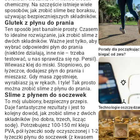
chemiczny. Na szczęście istnieje wiele
sposobów, jak zrobić slime bez boraksu,
używając bezpieczniejszych składników.
Glutek z płynu do prania
Ten sposób jest banalnie prosty. Czasem
to idealne rozwiązanie, jak zrobić slime z
dwóch składników. Ważne jest tylko, aby
wybrać odpowiedni płyn do prania
Porady dla początkując
(niektóre działają, inne nie – trzeba
biegać od zera?
testować, u nas sprawdza się np. Persil).
Wlewasz klej do miski. Stopniowo, po
łyżeczce, dodajesz płyn do prania i
mieszasz. Gdy masa zgęstnieje,
wyrabiasz ją w rękach. I tyle! Tak prosto
można zrobić slime z płynu do prania.
Slime z płynem do soczewek
To mój ulubiony, bezpieczny przepis.
Daje fantastyczne rezultaty i jest to
Technologie oszczędzan
kolejny dowód, jak zrobić slime z dwóch
składników (no dobra, trzech, licząc
sodę). Potrzebujesz 100-150 ml kleju
PVA, pół łyżeczki sody oczyszczonej i 1-2
łyżeczki płynu do soczewek (z kwasem