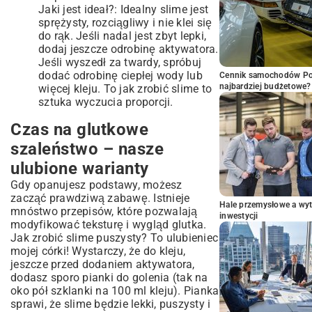
Jaki jest ideał?: Idealny slime jest
sprężysty, rozciągliwy i nie klei się
do rąk. Jeśli nadal jest zbyt lepki,
dodaj jeszcze odrobinę aktywatora.
Jeśli wyszedł za twardy, spróbuj
dodać odrobinę ciepłej wody lub
Cennik samochodów Por
najbardziej budżetowe?
więcej kleju. To jak zrobić slime to
sztuka wyczucia proporcji.
Czas na glutkowe
szaleństwo – nasze
ulubione warianty
Gdy opanujesz podstawy, możesz
zacząć prawdziwą zabawę. Istnieje
Hale przemysłowe a wyt
mnóstwo przepisów, które pozwalają
inwestycji
modyfikować teksturę i wygląd glutka.
Jak zrobić slime puszysty? To ulubieniec
mojej córki! Wystarczy, że do kleju,
jeszcze przed dodaniem aktywatora,
dodasz sporo pianki do golenia (tak na
oko pół szklanki na 100 ml kleju). Pianka
sprawi, że slime będzie lekki, puszysty i