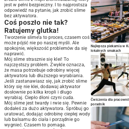
jest w pełni bezpieczny. I to najprostsza
odpowiedź na pytanie, jak zrobić slime
bez aktywatora.
Coś poszło nie tak?
Ratujemy glutka!
Tworzenie slime’a to proces, czasem coś
może pójść nie po naszej myśli. Ale
Najlepsza piekarnia w 
spokojnie, większość problemów da się
lokalnych smakach
naprawić.
Mój slime strasznie się klei! To
najczęstszy problem. Zwykle oznacza,
że masa potrzebuje odrobiny więcej
aktywatora lub dłuższego wyrabiania.
Jeśli zastanawiasz się, jak zrobić slime
który się nie klei, dodawaj aktywator
dosłownie po kilka kropli i długo
wyrabiaj. Ciepło dłoni czyni cuda.
Ćwiczenia dla pracown
Mój slime jest twardy i rwie się. Pewnie
poradnik
dodałeś za dużo aktywatora. Spróbuj go
uratować, dodając odrobinę ciepłej wody
lub balsamu do ciała i porządnie go
wygnieć. Czasem to pomaga.