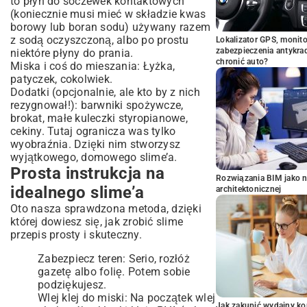
to płyn do soczewek kontaktowych
(koniecznie musi mieć w składzie kwas
borowy lub boran sodu) używany razem
z sodą oczyszczoną, albo po prostu
Lokalizator GPS, monito
zabezpieczenia antykra
niektóre płyny do prania.
chronić auto?
Miska i coś do mieszania: Łyżka,
patyczek, cokolwiek.
Dodatki (opcjonalnie, ale kto by z nich
rezygnował!): barwniki spożywcze,
brokat, małe kuleczki styropianowe,
cekiny. Tutaj ogranicza was tylko
wyobraźnia. Dzięki nim stworzysz
wyjątkowego, domowego slime’a.
Prosta instrukcja na
Rozwiązania BIM jako n
idealnego slime’a
architektonicznej
Oto nasza sprawdzona metoda, dzięki
której dowiesz się, jak zrobić slime
przepis prosty i skuteczny.
Zabezpiecz teren: Serio, rozłóż
gazetę albo folię. Potem sobie
podziękujesz.
Wlej klej do miski: Na początek wlej
Jak zakupić wydajny ko