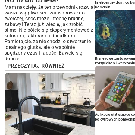
No to do dzieła!
Inteligentny dom: co k
Mam nadzieję, że ten przewodnik rozwiał
Poradnik
wasze wątpliwości i zainspirował do
twórczej, choć może i trochę brudnej,
zabawy! Teraz już wiecie, jak zrobić
slime. Nie bójcie się eksperymentować z
kolorami, fakturami i dodatkami.
Pamiętajcie, że nie chodzi o stworzenie
idealnego glutka, ale o wspólnie
spędzony czas i radość. Bawcie się
dobrze!
Biznesowe zastosowani
korzyściach i wdrożeni
PRZECZYTAJ RÓWNIEŻ
Aplikacje ułatwiające c
po cyfrowych pomocni