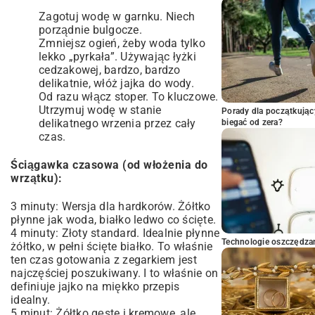
Zagotuj wodę w garnku. Niech
porządnie bulgocze.
Zmniejsz ogień, żeby woda tylko
lekko „pyrkała”. Używając łyżki
cedzakowej, bardzo, bardzo
delikatnie, włóż jajka do wody.
Od razu włącz stoper. To kluczowe.
Utrzymuj wodę w stanie
Porady dla początkując
delikatnego wrzenia przez cały
biegać od zera?
czas.
Ściągawka czasowa (od włożenia do
wrzątku):
3 minuty: Wersja dla hardkorów. Żółtko
płynne jak woda, białko ledwo co ścięte.
4 minuty: Złoty standard. Idealnie płynne
Technologie oszczędzan
żółtko, w pełni ścięte białko. To właśnie
ten czas gotowania z zegarkiem jest
najczęściej poszukiwany. I to właśnie on
definiuje jajko na miękko przepis
idealny.
5 minut: Żółtko gęste i kremowe, ale