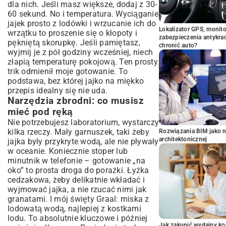
dla nich. Jeśli masz większe, dodaj z 30-
60 sekund. No i temperatura. Wyciąganie
jajek prosto z lodówki i wrzucanie ich do
Lokalizator GPS, monito
wrzątku to proszenie się o kłopoty i
zabezpieczenia antykra
pękniętą skorupkę. Jeśli pamiętasz,
chronić auto?
wyjmij je z pół godziny wcześniej, niech
złapią temperaturę pokojową. Ten prosty
trik odmienił moje gotowanie. To
podstawa, bez której jajko na miękko
przepis idealny się nie uda.
Narzędzia zbrodni: co musisz
mieć pod ręką
Nie potrzebujesz laboratorium, wystarczy
kilka rzeczy. Mały garnuszek, taki żeby
Rozwiązania BIM jako n
architektonicznej
jajka były przykryte wodą, ale nie pływały
w oceanie. Koniecznie stoper lub
minutnik w telefonie – gotowanie „na
oko” to prosta droga do porażki. Łyżka
cedzakowa, żeby delikatnie wkładać i
wyjmować jajka, a nie rzucać nimi jak
granatami. I mój święty Graal: miska z
lodowatą wodą, najlepiej z kostkami
lodu. To absolutnie kluczowe i później
Jak zakupić wydajny ko