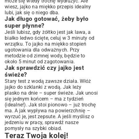
może się wtedy trochę wydłużyć. Ale
wiesz, jajko na miękko przepis idealny
lubi, jak się o niego dba.
Jak długo gotować, żeby było
super płynne?
Jeśli lubisz, gdy żółtko jest jak lawa, a
białko ledwo ścięte, celuj w 3 minuty od
wrzątku. To jajko na miękko stopień
ugotowania dla odważnych. Przy
metodzie od zimnej wody, będzie to
około 5 minut od zagotowania.
Jak sprawdzić czy jajko jest
świeże?
Stary test z wodą zawsze działa. Włóż
jajko do szklanki z wodą. Jak leży
płasko na dnie – super świeże. Jak unosi
się jednym końcem – ma z tydzień
(idealne!). Jak stoi pionowo – już trochę
ma. A jak wypływa na powierzchnię –
wyrzuć je, jest zepsute. A jeśli myślisz o
jedzeniu w pracy, sprawdź nasze
pomysły na szybki obiad
.
Teraz Twoja kolej!