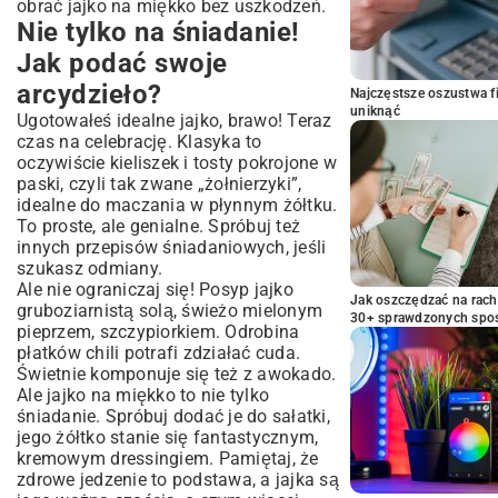
obrać jajko na miękko bez uszkodzeń.
Nie tylko na śniadanie!
Jak podać swoje
arcydzieło?
Najczęstsze oszustwa f
uniknąć
Ugotowałeś idealne jajko, brawo! Teraz
czas na celebrację. Klasyka to
oczywiście kieliszek i tosty pokrojone w
paski, czyli tak zwane „żołnierzyki”,
idealne do maczania w płynnym żółtku.
To proste, ale genialne. Spróbuj też
innych
przepisów śniadaniowych
, jeśli
szukasz odmiany.
Ale nie ograniczaj się! Posyp jajko
Jak oszczędzać na rac
gruboziarnistą solą, świeżo mielonym
30+ sprawdzonych sp
pieprzem, szczypiorkiem. Odrobina
płatków chili potrafi zdziałać cuda.
Świetnie komponuje się też z awokado.
Ale jajko na miękko to nie tylko
śniadanie. Spróbuj dodać je do sałatki,
jego żółtko stanie się fantastycznym,
kremowym dressingiem. Pamiętaj, że
zdrowe jedzenie to podstawa, a jajka są