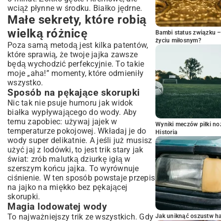
wciąż płynne w środku. Białko jędrne.
Małe sekrety, które robią
wielką różnicę
Bambi status związku 
życiu miłosnym?
Poza samą metodą jest kilka patentów,
które sprawią, że twoje jajka zawsze
będą wychodzić perfekcyjnie. To takie
moje „aha!” momenty, które odmieniły
wszystko.
Sposób na pękające skorupki
Nic tak nie psuje humoru jak widok
białka wypływającego do wody. Aby
temu zapobiec: używaj jajek w
Wyniki meczów piłki noż
temperaturze pokojowej. Wkładaj je do
Historia
wody super delikatnie. A jeśli już musisz
użyć jaj z lodówki, to jest trik stary jak
świat: zrób malutką dziurkę igłą w
szerszym końcu jajka. To wyrównuje
ciśnienie. W ten sposób powstaje przepis
na jajko na miękko bez pękającej
skorupki.
Magia lodowatej wody
To najważniejszy trik ze wszystkich. Gdy
Jak uniknąć oszustw h