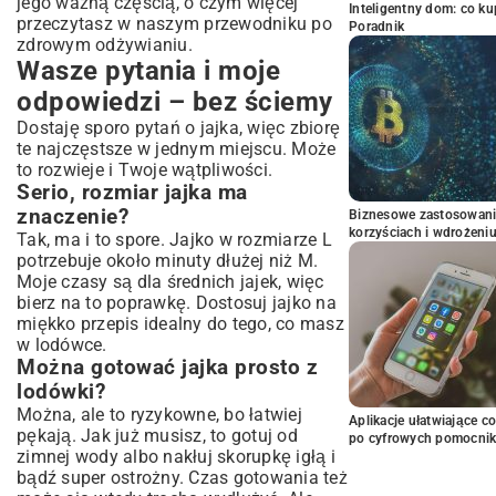
jego ważną częścią, o czym więcej
Inteligentny dom: co k
przeczytasz w naszym
przewodniku po
Poradnik
zdrowym odżywianiu
.
Wasze pytania i moje
odpowiedzi – bez ściemy
Dostaję sporo pytań o jajka, więc zbiorę
te najczęstsze w jednym miejscu. Może
to rozwieje i Twoje wątpliwości.
Serio, rozmiar jajka ma
znaczenie?
Biznesowe zastosowani
korzyściach i wdrożeni
Tak, ma i to spore. Jajko w rozmiarze L
potrzebuje około minuty dłużej niż M.
Moje czasy są dla średnich jajek, więc
bierz na to poprawkę. Dostosuj jajko na
miękko przepis idealny do tego, co masz
w lodówce.
Można gotować jajka prosto z
lodówki?
Można, ale to ryzykowne, bo łatwiej
Aplikacje ułatwiające c
pękają. Jak już musisz, to gotuj od
po cyfrowych pomocni
zimnej wody albo nakłuj skorupkę igłą i
bądź super ostrożny. Czas gotowania też