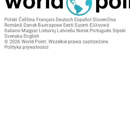
Polski
Čeština
Français
Deutsch
Español
Slovenčina
Română
Dansk
Български
Eesti
Suomi
Ελληνικά
Italiano
Magyar
Lietuvių
Latviešu
Norsk
Português
Srpski
Svenska
English
© 2026 World Point. Wszelkie prawa zastrzeżone.
Polityka prywatności