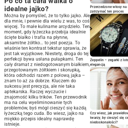
Po co ta cała walka o
Zanim zaczniesz, czyli o jajkach i
idealne jajko?
Przerzedzone włosy na 
garnkach słów kilka
zatrzymać ten proces
Można by pomyśleć, że to tylko jajko. Ale
Wybór jajek: cała prawda o świeżości i
dla mnie, i pewnie dla wielu z was, to coś
temperaturze
więcej. To małe kulinarne arcydzieło. Ten
Narzędzia zbrodni: co musisz mieć pod
moment, gdy łyżeczka przebija idealnie
ręką
ścięte białko i trafia na płynne,
Dwie szkoły gotowania: zimna woda
aksamitne żółtko… to jest poezja. To
kontra wrzątek
właśnie ten kontrast tekstur sprawia, że
jest tak wyjątkowe. Niestety, droga do tej
Metoda mojej babci: jajka do zimnej wody
perfekcji bywa usłana pułapkami. Ten
Zeppelin – zegarki z l
Metoda dla niecierpliwych: prosto do
cały dramat z niedogotowanym białkiem,
elegancją
wrzątku
przegotowanym żółtkiem i skorupką,
Małe sekrety, które robią wielką różnicę
która odchodzi razem z połową jajka –
Sposób na pękające skorupki
znam to aż za dobrze. Kluczem do
sukcesu jest precyzja, ale nie taka
Magia lodowatej wody
aptekarska. Raczej wyczucie i
Jak obrać jajko na miękko bez uszkodzeń i
znajomość kilku trików. Ten przewodnik
nerwów
ma na celu wyeliminowanie tych
Nie tylko na śniadanie! Jak podać swoje
problemów, byś mógł cieszyć się każdą
arcydzieło?
łyżeczką tego cuda. Bo wiesz, jajko na
Czy wiesz, jak prawidł
Wasze pytania i moje odpowiedzi – bez
twarzy, by cieszyć się 
miękko przepis idealny naprawdę
ściemy
niedoskonałości?
istnieje.