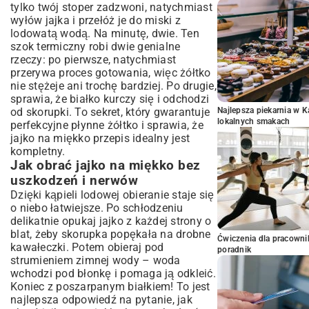
tylko twój stoper zadzwoni, natychmiast
wyłów jajka i przełóż je do miski z
lodowatą wodą. Na minutę, dwie. Ten
szok termiczny robi dwie genialne
rzeczy: po pierwsze, natychmiast
przerywa proces gotowania, więc żółtko
nie stężeje ani trochę bardziej. Po drugie,
sprawia, że białko kurczy się i odchodzi
Najlepsza piekarnia w 
od skorupki. To sekret, który gwarantuje
lokalnych smakach
perfekcyjne płynne żółtko i sprawia, że
jajko na miękko przepis idealny jest
kompletny.
Jak obrać jajko na miękko bez
uszkodzeń i nerwów
Dzięki kąpieli lodowej obieranie staje się
o niebo łatwiejsze. Po schłodzeniu
delikatnie opukaj jajko z każdej strony o
blat, żeby skorupka popękała na drobne
Ćwiczenia dla pracown
kawałeczki. Potem obieraj pod
poradnik
strumieniem zimnej wody – woda
wchodzi pod błonkę i pomaga ją odkleić.
Koniec z poszarpanym białkiem! To jest
najlepsza odpowiedź na pytanie, jak