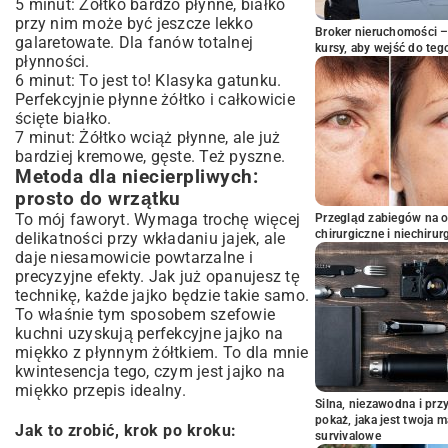
5 minut: Żółtko bardzo płynne, białko
przy nim może być jeszcze lekko
Broker nieruchomości – 
galaretowate. Dla fanów totalnej
kursy, aby wejść do teg
płynności.
6 minut: To jest to! Klasyka gatunku.
Perfekcyjnie płynne żółtko i całkowicie
ścięte białko.
7 minut: Żółtko wciąż płynne, ale już
bardziej kremowe, gęste. Też pyszne.
Metoda dla niecierpliwych:
prosto do wrzątku
To mój faworyt. Wymaga trochę więcej
Przegląd zabiegów na 
chirurgiczne i niechirur
delikatności przy wkładaniu jajek, ale
daje niesamowicie powtarzalne i
precyzyjne efekty. Jak już opanujesz tę
technikę, każde jajko będzie takie samo.
To właśnie tym sposobem szefowie
kuchni uzyskują perfekcyjne jajko na
miękko z płynnym żółtkiem. To dla mnie
kwintesencja tego, czym jest jajko na
miękko przepis idealny.
Silna, niezawodna i pr
pokaż, jaka jest twoja 
Jak to zrobić, krok po kroku:
survivalowe