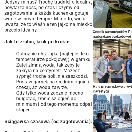
Jedyny minus? Trochę trudniej o idealną
powtarzalność, bo czas liczymy od
zagotowania, a każda kuchenka gotuje
wodę w innym tempie. Mimo to, wielu
uważa, że to właśnie ten jajko na miękko
przepis idealny.
Cennik samochodów Por
najbardziej budżetowe?
Jak to zrobić, krok po kroku:
Ostrożnie ułóż jajka (najlepiej te o
temperaturze pokojowej) w garnku.
Zalej zimną wodą, tak żeby je
zakryła na centymetr. Możesz
sypnąć trochę soli, nie zaszkodzi.
Postaw garnek na średnim ogniu i
czekaj, aż woda zawrze.
Hale przemysłowe a wyt
inwestycji
Gdy tylko woda zacznie mocno
bulgotać, zmniejsz ogień do
minimum i od tego momentu odpal
stoper.
Ściągawka czasowa (od zagotowania):