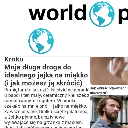
MARIUSZ ŁAMAGA
27.09.2025
NIERUCHOMOŚCI
POPULARNE A
Jajko na Miękko Przepis
Idealny: Jak Ugotować
Perfekcyjnie Krok po
Kroku
Moja długa droga do
idealnego jajka na miękko
(i jak możesz ją skrócić)
Jak wybrać odpowiedni 
Pamiętam to jak dziś. Niedzielne poranki
mężczyzn?
u babci i ten mały, ceramiczny kieliszek z
namalowanym kogutem. W środku
czekało na mnie ono – jajko na miękko.
Zawsze idealne. Białko ścięte jak trzeba,
a żółtko płynne, bursztynowe,
wylewające się na grzankę z masłem.
Przez lata próbowałem odtworzyć ten