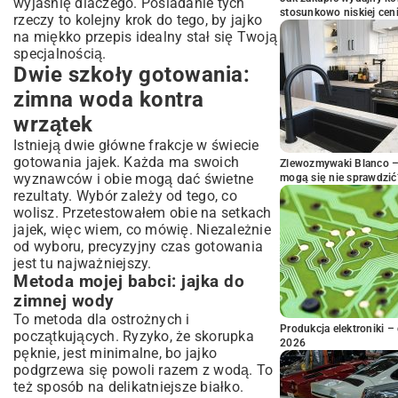
wyjaśnię dlaczego. Posiadanie tych
stosunkowo niskiej cen
rzeczy to kolejny krok do tego, by jajko
na miękko przepis idealny stał się Twoją
specjalnością.
Dwie szkoły gotowania:
zimna woda kontra
wrzątek
Istnieją dwie główne frakcje w świecie
gotowania jajek. Każda ma swoich
Zlewozmywaki Blanco – 
wyznawców i obie mogą dać świetne
mogą się nie sprawdzić
rezultaty. Wybór zależy od tego, co
wolisz. Przetestowałem obie na setkach
jajek, więc wiem, co mówię. Niezależnie
od wyboru, precyzyjny czas gotowania
jest tu najważniejszy.
Metoda mojej babci: jajka do
zimnej wody
To metoda dla ostrożnych i
Produkcja elektroniki – 
początkujących. Ryzyko, że skorupka
2026
pęknie, jest minimalne, bo jajko
podgrzewa się powoli razem z wodą. To
też sposób na delikatniejsze białko.