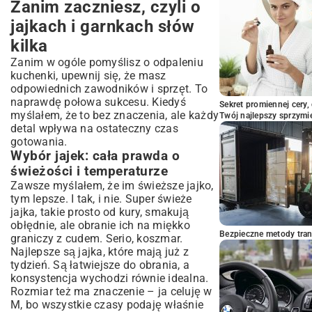
Zanim zaczniesz, czyli o
Serio, rozmiar jajka ma znaczenie?
Można gotować jajka prosto z lodówki?
jajkach i garnkach słów
Jak długo gotować, żeby było super
kilka
płynne?
Zanim w ogóle pomyślisz o odpaleniu
Jak sprawdzić czy jajko jest świeże?
kuchenki, upewnij się, że masz
Teraz Twoja kolej!
odpowiednich zawodników i sprzęt. To
naprawdę połowa sukcesu. Kiedyś
Sekret promiennej cery,
myślałem, że to bez znaczenia, ale każdy
Twój najlepszy sprzymi
detal wpływa na ostateczny czas
gotowania.
Wybór jajek: cała prawda o
świeżości i temperaturze
Zawsze myślałem, że im świeższe jajko,
tym lepsze. I tak, i nie. Super świeże
jajka, takie prosto od kury, smakują
obłędnie, ale obranie ich na miękko
Bezpieczne metody trans
graniczy z cudem. Serio, koszmar.
Najlepsze są jajka, które mają już z
tydzień. Są łatwiejsze do obrania, a
konsystencja wychodzi równie idealna.
Rozmiar też ma znaczenie – ja celuję w
M, bo wszystkie czasy podaję właśnie