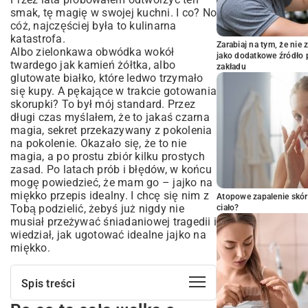
smak, tę magię w swojej kuchni. I co? No
cóż, najczęściej była to kulinarna
katastrofa.
Zarabiaj na tym, że ni
Albo zielonkawa obwódka wokół
jako dodatkowe źródło 
twardego jak kamień żółtka, albo
zakładu
glutowate białko, które ledwo trzymało
się kupy. A pękające w trakcie gotowania
skorupki? To był mój standard. Przez
długi czas myślałem, że to jakaś czarna
magia, sekret przekazywany z pokolenia
na pokolenie. Okazało się, że to nie
magia, a po prostu zbiór kilku prostych
zasad. Po latach prób i błędów, w końcu
mogę powiedzieć, że mam go – jajko na
miękko przepis idealny. I chcę się nim z
Atopowe zapalenie skór
Tobą podzielić, żebyś już nigdy nie
ciało?
musiał przeżywać śniadaniowej tragedii i
wiedział, jak ugotować idealne jajko na
miękko.
Spis treści
Po co ta cała walka o idealne jajko?