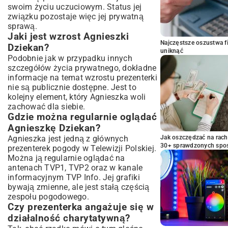
swoim życiu uczuciowym. Status jej
związku pozostaje więc jej prywatną
sprawą.
Jaki jest wzrost Agnieszki
Najczęstsze oszustwa f
Dziekan?
uniknąć
Podobnie jak w przypadku innych
szczegółów życia prywatnego, dokładne
informacje na temat wzrostu prezenterki
nie są publicznie dostępne. Jest to
kolejny element, który Agnieszka woli
zachować dla siebie.
Gdzie można regularnie oglądać
Agnieszkę Dziekan?
Agnieszka jest jedną z głównych
Jak oszczędzać na rac
30+ sprawdzonych sp
prezenterek pogody w Telewizji Polskiej.
Można ją regularnie oglądać na
antenach TVP1, TVP2 oraz w kanale
informacyjnym TVP Info. Jej grafiki
bywają zmienne, ale jest stałą częścią
zespołu pogodowego.
Czy prezenterka angażuje się w
działalność charytatywną?