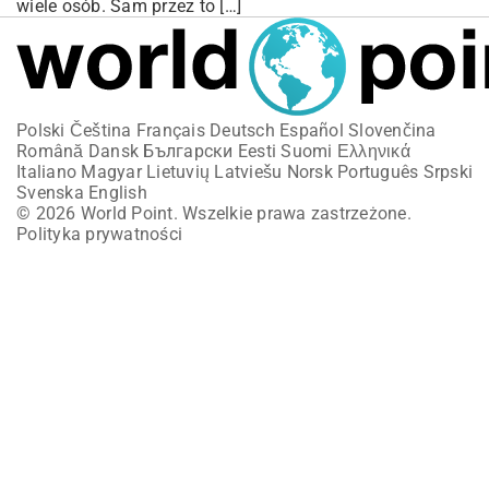
wiele osób. Sam przez to […]
Polski
Čeština
Français
Deutsch
Español
Slovenčina
Română
Dansk
Български
Eesti
Suomi
Ελληνικά
Italiano
Magyar
Lietuvių
Latviešu
Norsk
Português
Srpski
Svenska
English
© 2026 World Point. Wszelkie prawa zastrzeżone.
Polityka prywatności