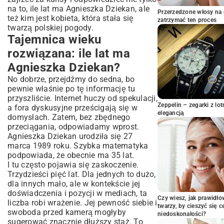
na to, ile lat ma Agnieszka Dziekan, ale
Przerzedzone włosy na 
też kim jest kobieta, która stała się
zatrzymać ten proces
twarzą polskiej pogody.
Tajemnica wieku
rozwiązana: ile lat ma
Agnieszka Dziekan?
No dobrze, przejdźmy do sedna, bo
pewnie właśnie po tę informację tu
przyszliście. Internet huczy od spekulacji,
Zeppelin – zegarki z l
a fora dyskusyjne prześcigają się w
elegancją
domysłach. Zatem, bez zbędnego
przeciągania, odpowiadamy wprost.
Agnieszka Dziekan urodziła się 27
marca 1989 roku. Szybka matematyka
podpowiada, że obecnie ma 35 lat.
I tu często pojawia się zaskoczenie.
Trzydzieści pięć lat. Dla jednych to dużo,
dla innych mało, ale w kontekście jej
doświadczenia i pozycji w mediach, ta
Czy wiesz, jak prawidł
liczba robi wrażenie. Jej pewność siebie i
twarzy, by cieszyć się 
swoboda przed kamerą mogłyby
niedoskonałości?
sugerować znacznie dłuższy staż. To