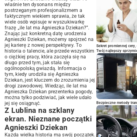
właśnie ten dysonans między
postrzeganym profesjonalizmem a
faktycznym wiekiem sprawia, że tak
wiele osób wpisuje w wyszukiwarkę
frazę „ile lat ma Agnieszka Dziekan?”.
Znając już konkretną datę urodzenia
Agnieszki Dziekan, możemy spojrzeć na
jej karierę z nowej perspektywy. To
Sekret promiennej cery,
historia o talencie, ale przede wszystkim
Twój najlepszy sprzymi
o ciężkiej pracy, która zaczęła się na
długo przed tym, jak stała się
ogólnopolską gwiazdą. Informacja o
tym, kiedy urodziła się Agnieszka
Dziekan, jest kluczem do zrozumienia jej
drogi zawodowej. Wiedząc, ile lat ma
Agnieszka Dziekan prezenterka pogody,
można tylko podziwiać, jak wiele udało
jej się osiągnąć.
Bezpieczne metody trans
Z Lublina na szklany
ekran. Nieznane początki
Agnieszki Dziekan
Każda wielka historia ma swój początek.