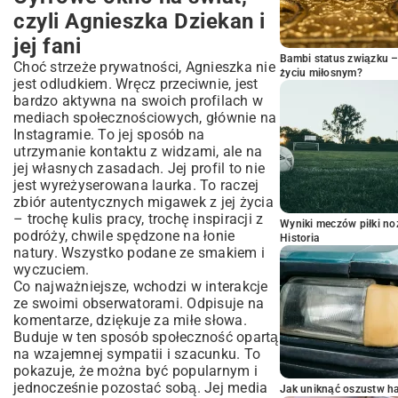
czyli Agnieszka Dziekan i
jej fani
Bambi status związku 
Choć strzeże prywatności, Agnieszka nie
życiu miłosnym?
jest odludkiem. Wręcz przeciwnie, jest
bardzo aktywna na swoich profilach w
mediach społecznościowych, głównie na
Instagramie. To jej sposób na
utrzymanie kontaktu z widzami, ale na
jej własnych zasadach. Jej profil to nie
jest wyreżyserowana laurka. To raczej
zbiór autentycznych migawek z jej życia
– trochę kulis pracy, trochę inspiracji z
Wyniki meczów piłki noż
podróży, chwile spędzone na łonie
Historia
natury. Wszystko podane ze smakiem i
wyczuciem.
Co najważniejsze, wchodzi w interakcje
ze swoimi obserwatorami. Odpisuje na
komentarze, dziękuje za miłe słowa.
Buduje w ten sposób społeczność opartą
na wzajemnej sympatii i szacunku. To
pokazuje, że można być popularnym i
jednocześnie pozostać sobą. Jej media
Jak uniknąć oszustw h