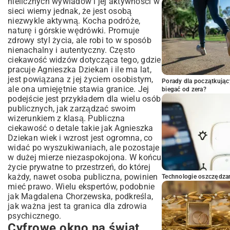
nielicznych wywiadów i jej aktywności w
sieci wiemy jednak, że jest osobą
niezwykle aktywną. Kocha podróże,
naturę i górskie wędrówki. Promuje
zdrowy styl życia, ale robi to w sposób
nienachalny i autentyczny. Często
ciekawość widzów dotycząca tego, gdzie
pracuje Agnieszka Dziekan i ile ma lat,
jest powiązana z jej życiem osobistym,
Porady dla początkując
ale ona umiejętnie stawia granice. Jej
biegać od zera?
podejście jest przykładem dla wielu osób
publicznych, jak zarządzać swoim
wizerunkiem z klasą. Publiczna
ciekawość o detale takie jak Agnieszka
Dziekan wiek i wzrost jest ogromna, co
widać po wyszukiwaniach, ale pozostaje
w dużej mierze niezaspokojona. W końcu
życie prywatne to przestrzeń, do której
każdy, nawet osoba publiczna, powinien
Technologie oszczędzan
mieć prawo. Wielu ekspertów, podobnie
jak
Magdalena Chorzewska
, podkreśla,
jak ważna jest ta granica dla zdrowia
psychicznego.
Cyfrowe okno na świat,