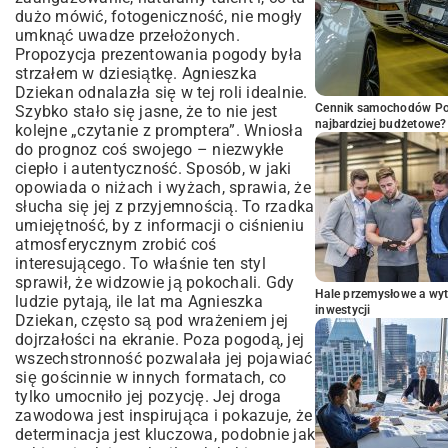
dużo mówić, fotogeniczność, nie mogły
umknąć uwadze przełożonych.
Propozycja prezentowania pogody była
strzałem w dziesiątkę. Agnieszka
Dziekan odnalazła się w tej roli idealnie.
Cennik samochodów Por
Szybko stało się jasne, że to nie jest
najbardziej budżetowe?
kolejne „czytanie z promptera”. Wniosła
do prognoz coś swojego – niezwykłe
ciepło i autentyczność. Sposób, w jaki
opowiada o niżach i wyżach, sprawia, że
słucha się jej z przyjemnością. To rzadka
umiejętność, by z informacji o ciśnieniu
atmosferycznym zrobić coś
interesującego. To właśnie ten styl
sprawił, że widzowie ją pokochali. Gdy
Hale przemysłowe a wyt
ludzie pytają, ile lat ma Agnieszka
inwestycji
Dziekan, często są pod wrażeniem jej
dojrzałości na ekranie. Poza pogodą, jej
wszechstronność pozwalała jej pojawiać
się gościnnie w innych formatach, co
tylko umocniło jej pozycję. Jej droga
zawodowa jest inspirująca i pokazuje, że
determinacja jest kluczowa, podobnie jak