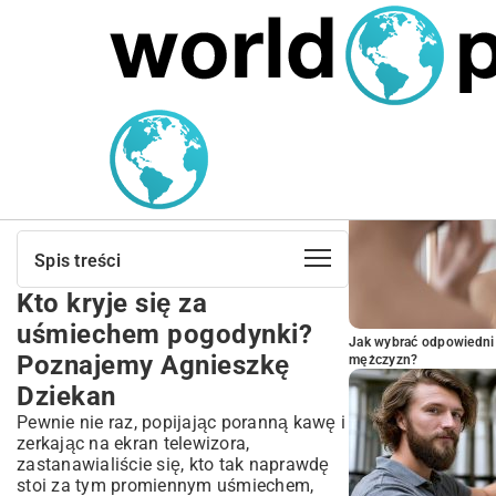
MARIUSZ ŁAMAGA
24.09.2025
NIERUCHOMOŚCI
POPULARNE A
Ile lat ma Agnieszka
Dziekan? Wiek, Biografia i
Kariera Prezenterki TVP
Spis treści
Kto kryje się za
Kto kryje się za uśmiechem pogodynki?
Poznajemy Agnieszkę Dziekan
uśmiechem pogodynki?
Jak wybrać odpowiedni 
Tajemnica wieku rozwiązana: ile lat ma
Poznajemy Agnieszkę
mężczyzn?
Agnieszka Dziekan?
Dziekan
Z Lublina na szklany ekran. Nieznane
początki Agnieszki Dziekan
Pewnie nie raz, popijając poranną kawę i
zerkając na ekran telewizora,
Jak prognoza pogody stała się jej
zastanawialiście się, kto tak naprawdę
królestwem w TVP
stoi za tym promiennym uśmiechem,
Za kulisami uśmiechu. Co wiemy o życiu