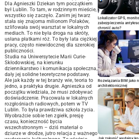
Dla Agnieszki Dziekan tym początkiem
był Lublin. To tam, w rodzinnym mieście,
wszystko się zaczęło. Zanim jej twarz
Lokalizator GPS, monito
stała się znajoma milionom Polaków,
zabezpieczenia antykra
szlifowała swój warsztat w lokalnych
chronić auto?
mediach. To nie była droga na skróty,
usłana płatkami róż. To były lata ciężkiej
pracy, często niewidocznej dla szerokiej
publiczności.
Studia na Uniwersytecie Marii Curie-
Skłodowskiej, na kierunku
dziennikarstwo i komunikacja społeczna,
dały jej solidne teoretyczne podstawy.
Ale jak każdy w tej branży wie, teoria to
Rozwiązania BIM jako n
jedno, a praktyka drugie. Agnieszka od
architektonicznej
początku wiedziała, że musi zdobywać
doświadczenie. Pracowała w lokalnych
rozgłośniach radiowych, potem w TV
Lublin. To była prawdziwa szkoła życia.
Wyobraźcie sobie ten zgiełk, presję
czasu, konieczność bycia
wszechstronnym – dziś materiał o
dziurze w drodze, jutro relacja z ważnego
Jak zakupić wydajny ko