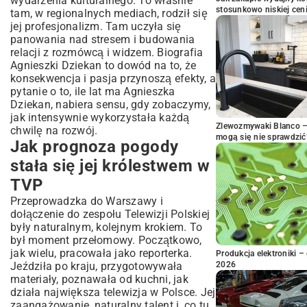
wydarzenia kulturalnego. To właśnie
stosunkowo niskiej cen
tam, w regionalnych mediach, rodził się
jej profesjonalizm. Tam uczyła się
panowania nad stresem i budowania
relacji z rozmówcą i widzem. Biografia
Agnieszki Dziekan to dowód na to, że
konsekwencja i pasja przynoszą efekty, a
pytanie o to, ile lat ma Agnieszka
Dziekan, nabiera sensu, gdy zobaczymy,
jak intensywnie wykorzystała każdą
Zlewozmywaki Blanco – 
chwilę na rozwój.
mogą się nie sprawdzić
Jak prognoza pogody
stała się jej królestwem w
TVP
Przeprowadzka do Warszawy i
dołączenie do zespołu Telewizji Polskiej
były naturalnym, kolejnym krokiem. To
był moment przełomowy. Początkowo,
jak wielu, pracowała jako reporterka.
Produkcja elektroniki – 
Jeździła po kraju, przygotowywała
2026
materiały, poznawała od kuchni, jak
działa największa telewizja w Polsce. Jej
zaangażowanie, naturalny talent i, co tu