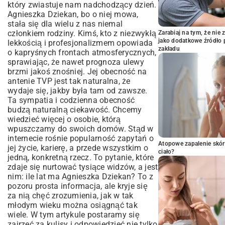
który zwiastuje nam nadchodzący dzień.
prywatnym prezenterki?
Agnieszka Dziekan, bo o niej mowa,
Cyfrowe okno na świat, czyli Agnieszka
stała się dla wielu z nas niemal
Dziekan i jej fani
członkiem rodziny. Kimś, kto z niezwykłą
Zarabiaj na tym, że ni
jako dodatkowe źródło 
lekkością i profesjonalizmem opowiada
Wasze pytania, nasze odpowiedzi.
zakładu
o kapryśnych frontach atmosferycznych,
Wszystko o Agnieszce Dziekan
sprawiając, że nawet prognoza ulewy
A co ze sprawami sercowymi? Czy
brzmi jakoś znośniej. Jej obecność na
Agnieszka Dziekan ma męża?
antenie TVP jest tak naturalna, że
Jaki jest wzrost Agnieszki Dziekan?
wydaje się, jakby była tam od zawsze.
Gdzie można regularnie oglądać Agnieszkę
Ta sympatia i codzienna obecność
Dziekan?
budzą naturalną ciekawość. Chcemy
Czy prezenterka angażuje się w
wiedzieć więcej o osobie, którą
działalność charytatywną?
wpuszczamy do swoich domów. Stąd w
To w końcu, ile lat ma Agnieszka Dziekan?
internecie rośnie popularność zapytań o
Atopowe zapalenie skór
jej życie, karierę, a przede wszystkim o
ciało?
jedną, konkretną rzecz. To pytanie, które
zdaje się nurtować tysiące widzów, a jest
nim: ile lat ma Agnieszka Dziekan? To z
pozoru prosta informacja, ale kryje się
za nią chęć zrozumienia, jak w tak
młodym wieku można osiągnąć tak
wiele. W tym artykule postaramy się
zajrzeć za kulisy i odpowiedzieć nie tylko