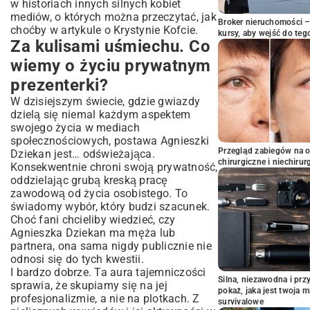
w historiach innych silnych kobiet
mediów, o których można przeczytać, jak
Broker nieruchomości – 
choćby w artykule o
Krystynie Kofcie
.
kursy, aby wejść do teg
Za kulisami uśmiechu. Co
wiemy o życiu prywatnym
prezenterki?
W dzisiejszym świecie, gdzie gwiazdy
dzielą się niemal każdym aspektem
swojego życia w mediach
społecznościowych, postawa Agnieszki
Przegląd zabiegów na 
Dziekan jest… odświeżająca.
chirurgiczne i niechirur
Konsekwentnie chroni swoją prywatność,
oddzielając grubą kreską pracę
zawodową od życia osobistego. To
świadomy wybór, który budzi szacunek.
Choć fani chcieliby wiedzieć, czy
Agnieszka Dziekan ma męża lub
partnera, ona sama nigdy publicznie nie
odnosi się do tych kwestii.
I bardzo dobrze. Ta aura tajemniczości
Silna, niezawodna i pr
sprawia, że skupiamy się na jej
pokaż, jaka jest twoja 
profesjonalizmie, a nie na plotkach. Z
survivalowe