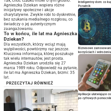
Tak, choć rzadko mówi o tym głośno.
Inteligentny dom: co k
Agnieszka Dziekan wspiera różne
Poradnik
inicjatywy społeczne i akcje
charytatywne. Zwykle robi to dyskretnie,
bez szukania medialnego rozgłosu, co
świadczy o jej autentycznym
zaangażowaniu.
To w końcu, ile lat ma Agnieszka
Dziekan?
Dla wszystkich, którzy wciąż mają
Biznesowe zastosowani
wątpliwości, powtórzmy raz jeszcze.
korzyściach i wdrożeni
Kluczowa informacja, której poszukuje
tak wielu internautów, jest prosta.
Agnieszka Dziekan urodziła się 27
marca 1989 roku. Odpowiedź na pytanie,
ile lat ma Agnieszka Dziekan, brzmi: 35
lat.
PRZECZYTAJ RÓWNIEŻ
Aplikacje ułatwiające c
po cyfrowych pomocni