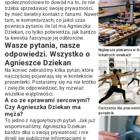
społecznościowe to dowód na to, że nie
trzeba sprzedawać swojej prywatności,
by mieć świetny kontakt z fanami. Nawet
tam, w komentarzach, co jakiś czas
powraca pytanie, ile lat ma Agnieszka
Dziekan, co tylko potwierdza, jak bardzo
ta kwestia fascynuje jej odbiorców.
Wasze pytania, nasze
Najlepsza piekarnia w 
odpowiedzi. Wszystko o
lokalnych smakach
Agnieszce Dziekan
Na koniec zebraliśmy kilka pytań, które
najczęściej pojawiają się w kontekście
prezenterki. Postaramy się na nie krótko
i zwięźle odpowiedzieć, by rozwiać
wszelkie wątpliwości.
A co ze sprawami sercowymi?
Czy Agnieszka Dziekan ma
Ćwiczenia dla pracown
męża?
poradnik
To jedno z najgorętszych pytań. Jak już
wspominaliśmy, Agnieszka Dziekan
bardzo dba o swoją prywatność i nie
dzieli się publicznie informacjami o