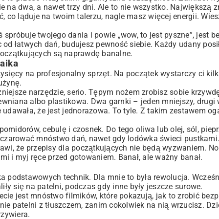
e na dwa, a nawet trzy dni. Ale to nie wszystko. Największą 
o ląduje na twoim talerzu, nagle masz więcej energii. Wiesz,
oś spróbuje twojego dania i powie „wow, to jest pyszne”, jest 
c od łatwych dań, budujesz pewność siebie. Każdy udany posi
 początkujących są naprawdę banalne.
aika
ysięcy na profesjonalny sprzęt. Na początek wystarczy ci kil
użynę.
iejsze narzędzie, serio. Tępym nożem zrobisz sobie krzywdę 
rewniana albo plastikowa. Dwa garnki – jeden mniejszy, drugi 
 udawała, że jest jednorazowa. To tyle. Z takim zestawem og
midorów, cebulę i czosnek. Do tego oliwa lub olej, sól, piepr
 wyczarować mnóstwo dań, nawet gdy lodówka świeci pustkami
rawi, że przepisy dla początkujących nie będą wyzwaniem. No 
mi i myj ręce przed gotowaniem. Banał, ale ważny banał.
ka podstawowych technik. Dla mnie to była rewolucja. Wcześn
iły się na patelni, podczas gdy inne były jeszcze surowe.
ie jest mnóstwo filmików, które pokazują, jak to zrobić bezpi
ie patelni z tłuszczem, zanim cokolwiek na nią wrzucisz. Dz
rzywiera.