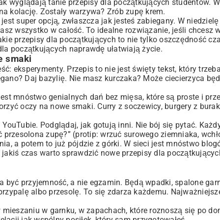
, jak wyglądają tanie przepisy dla początkujących studentów. 
ę na kolację. Zostały warzywa? Zrób zupę krem.
jest super opcją, zwłaszcza jak jesteś zabiegany. W niedzielę
dasz wszystko w całość. To idealne rozwiązanie, jeśli chcesz
kie przepisy dla początkujących to nie tylko oszczędność czas
dla początkujących naprawdę ułatwiają życie.
e smaki
ć: eksperymenty. Przepis to nie jest święty tekst, który trze
regano? Daj bazylię. Nie masz kurczaka? Może ciecierzyca bę
st mnóstwo genialnych dań bez mięsa, które są proste i prze
orzyć oczy na nowe smaki. Curry z soczewicy, burgery z burak
YouTubie. Podglądaj, jak gotują inni. Nie bój się pytać. Każd
ć przesolona zupę?” (protip: wrzuć surowego ziemniaka, wchło
ia, a potem to już pójdzie z górki. W sieci jest mnóstwo blog
 jakiś czas warto sprawdzić nowe przepisy dla początkującyc
ma być przyjemność, a nie egzamin. Będą wpadki, spalone garn
 przypalę albo przesolę. To się zdarza każdemu. Najważniejsz
 mieszaniu w garnku, w zapachach, które roznoszą się po d
relacji jak wspólny posiłek, który sam przygotowałeś.