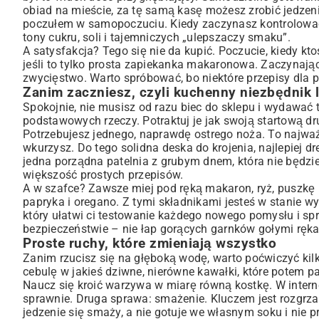
obiad na mieście, za tę samą kasę możesz zrobić jedzeni
poczułem w samopoczuciu. Kiedy zaczynasz kontrolować, c
tony cukru, soli i tajemniczych „ulepszaczy smaku”.
A satysfakcja? Tego się nie da kupić. Poczucie, kiedy kt
jeśli to tylko prosta
zapiekanka makaronowa
. Zaczynają
zwycięstwo. Warto spróbować, bo niektóre przepisy dla
Zanim zaczniesz, czyli kuchenny niezbędnik l
Spokojnie, nie musisz od razu biec do sklepu i wydawać t
podstawowych rzeczy. Potraktuj je jak swoją startową dr
Potrzebujesz jednego, naprawdę ostrego noża. To najważn
wkurzysz. Do tego solidna deska do krojenia, najlepiej d
jedna porządna patelnia z grubym dnem, która nie będzie
większość prostych przepisów.
A w szafce? Zawsze miej pod ręką makaron, ryż, puszkę po
papryka i oregano. Z tymi składnikami jesteś w stanie
który ułatwi ci testowanie każdego nowego pomysłu i sp
bezpieczeństwie – nie łap gorących garnków gołymi ręka
Proste ruchy, które zmieniają wszystko
Zanim rzucisz się na głęboką wodę, warto poćwiczyć kil
cebulę w jakieś dziwne, nierówne kawałki, które potem pal
Naucz się kroić warzywa w miarę równą kostkę. W internec
sprawnie. Druga sprawa: smażenie. Kluczem jest rozgrzan
jedzenie się smaży, a nie gotuje we własnym soku i nie p