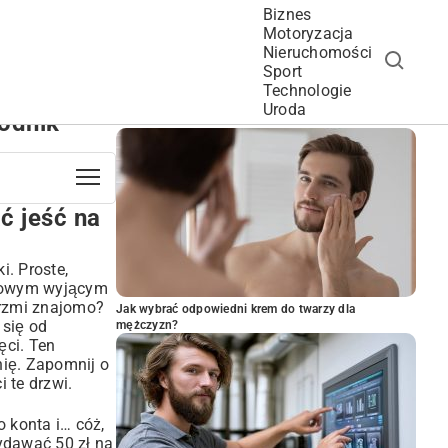
Biznes
Motoryzacja
Nieruchomości
Sport
Technologie
POPULARNE ARTYKUŁY
Uroda
odnik
ć jeść na
i. Proste,
żarowym wyjącym
Brzmi znajomo?
Jak wybrać odpowiedni krem do twarzy dla
 się od
mężczyzn?
ęci. Ten
nię. Zapomnij o
 te drzwi.
 konta i… cóż,
ydawać 50 zł na