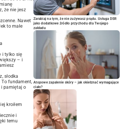
zmianę
 że nie jesz
Zarabiaj na tym, że nie zużywasz prądu. Usługa DSR
bezcenne. Nawet
jako dodatkowe źródło przychodu dla Twojego
łek to małe
zakładu
ka
i tylko się
większy – i
arniesz
z, słodka
. To fundament,
Atopowe zapalenie skóry – jak okiełznać wymagające
i pamiętaj o
ciało?
iej kroiłem
ecznie i
ięki temu