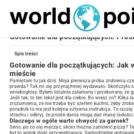
MARIUSZ ŁAMAGA
24.09.2025
NIERUCHOMOŚCI
Gotowanie dla początkujących: Pros
Spis treści
Gotowanie dla początkujących: Jak w
Gotowanie dla początkujących: Jak wreszcie polubić swoj
Dlaczego w ogóle warto chwycić za garnek?
mieście
Zanim zaczniesz, czyli kuchenny niezbędnik laika
Pamiętam to jak dziś. Moja pierwsza próba zrobienia cze
Proste ruchy, które zmieniają wszystko
prawda? Tak mi się przynajmniej wydawało. Skończyło si
wniebogłosy. Byłem totalnie załamany i przekonany, że g
No to do dzieła! Konkretne i łatwe przepisy
Jeśli tak, to ten tekst jest dla ciebie. Bo wiesz co? Kilk
Gotuj mądrze, czyli zdrowo i tanio
zrozumienia, że nie trzeba być szefem kuchni, żeby zrobi
Czas na zabawę – improwizuj i odkrywaj nowe smaki
poradnik to nie jest kolejna sztywna instrukcja. To racz
Po prostu ciesz się jedzeniem!
strachu i odkryj, że proste dania mogą dać masę radości. 
Dlaczego w ogóle warto chwycić za garnek?
Serio, po co się męczyć, skoro można zamówić pizzę? Te
był to widok dość przygnębiający. Samodzielne gotowan