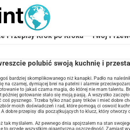
te Przepisy Krok po Kroku – Twój Przew
reszcie polubić swoją kuchnię i przesta
ą kuchnię i przestać jeść na mieście
goś bardziej skomplikowanego niż kanapki. Padło na naleśnik
ę na czarnej, dymiącej brei na patelni i alarmie przeciwpo
otowanie to jakaś czarna magia, do której nie mam talentu. 
a lat później gotowanie stało się moją pasją. A wszystko zaczęło
ć coś pysznego. Trzeba tylko znać parę trików i mieć dobre ch
ej zbiór moich doświadczeń i rad, które pomogą ci oswoić kuch
A dobre przepisy dla początkujących to klucz, który otworzy ci
ż tak myślałem. Aż pewnego dnia spojrzałem na stan swojego
ie to przede wszystkim gigantyczna oszczędność. Zamiast w