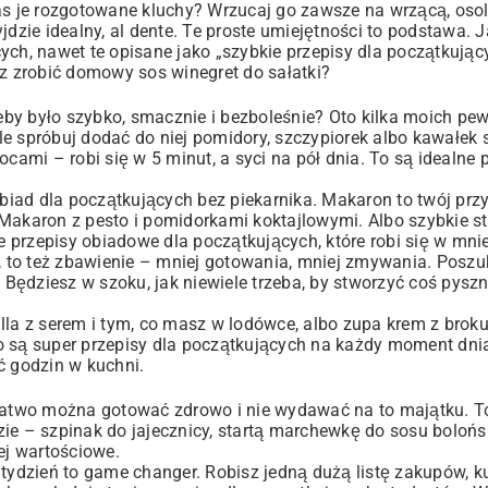
nas je rozgotowane kluchy? Wrzucaj go zawsze na wrzącą, oso
dzie idealny, al dente. Te proste umiejętności to podstawa. Ja
ych, nawet te opisane jako „szybkie przepisy dla początkując
esz zrobić domowy
sos winegret
do sałatki?
żeby było szybko, smacznie i bezboleśnie? Oto kilka moich pe
ale spróbuj dodać do niej pomidory, szczypiorek albo kawałek 
cami – robi się w 5 minut, a syci na pół dnia. To są idealne 
iad dla początkujących bez piekarnika. Makaron to twój przy
 Makaron z pesto i pomidorkami koktajlowymi. Albo szybkie
st
przepisy obiadowe dla początkujących, które robi się w mniej
y, to też zbawienie – mniej gotowania, mniej zmywania. Poszuk
. Będziesz w szoku, jak niewiele trzeba, by stworzyć coś pysz
lla z serem i tym, co masz w lodówce, albo zupa krem z broku
o są super przepisy dla początkujących na każdy moment dnia
ć godzin w kuchni.
 łatwo można gotować zdrowo i nie wydawać na to majątku. To
ie – szpinak do jajecznicy, startą marchewkę do sosu bolońs
ej wartościowe.
tydzień to game changer. Robisz jedną dużą listę zakupów, ku