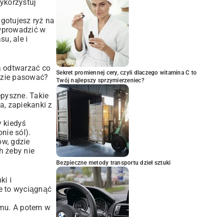
Wykorzystuj
 gotujesz ryż na
 wprowadzić w
u, ale i
ba odtwarzać co
Sekret promiennej cery, czyli dlaczego witamina C to
dzie pasować?
Twój najlepszy sprzymierzeniec?
pyszne. Takie
a, zapiekanki z
y kiedyś
nie sól).
ów, gdzie
h żeby nie
Bezpieczne metody transportu dzieł sztuki
ki i
e to wyciągnąć
omu. A potem w