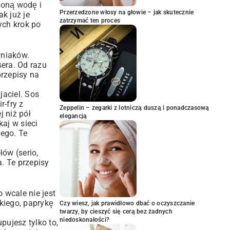
loną wodę i
Przerzedzone włosy na głowie – jak skutecznie
k już je
zatrzymać ten proces
ych krok po
wniaków.
sera. Od razu
przepisy na
jaciel. Sos
ir-fry z
Zeppelin – zegarki z lotniczą duszą i ponadczasową
 niż pół
elegancją
aj w sieci
nego. Te
łów (serio,
. Te przepisy
 wcale nie jest
kiego, paprykę
Czy wiesz, jak prawidłowo dbać o oczyszczanie
twarzy, by cieszyć się cerą bez żadnych
niedoskonałości?
pujesz tylko to,