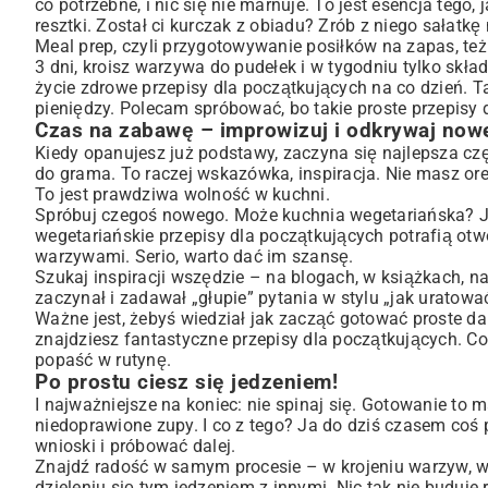
co potrzebne, i nic się nie marnuje. To jest esencja tego
resztki. Został ci kurczak z obiadu? Zrób z niego sałatk
Meal prep, czyli przygotowywanie posiłków na zapas, też 
3 dni, kroisz warzywa do pudełek i w tygodniu tylko skła
życie zdrowe przepisy dla początkujących na co dzień. Ta
pieniędzy. Polecam spróbować, bo takie proste przepisy 
Czas na zabawę – improwizuj i odkrywaj now
Kiedy opanujesz już podstawy, zaczyna się najlepsza częś
do grama. To raczej wskazówka, inspiracja. Nie masz o
To jest prawdziwa wolność w kuchni.
Spróbuj czegoś nowego. Może kuchnia wegetariańska? Je
wegetariańskie przepisy dla początkujących potrafią otw
warzywami. Serio, warto dać im szansę.
Szukaj inspiracji wszędzie – na blogach, w książkach, na 
zaczynał i zadawał „głupie” pytania w stylu „jak uratowa
Ważne jest, żebyś wiedział jak zacząć gotować proste dan
znajdziesz fantastyczne przepisy dla początkujących. Co
popaść w rutynę.
Po prostu ciesz się jedzeniem!
I najważniejsze na koniec: nie spinaj się. Gotowanie to 
niedoprawione zupy. I co z tego? Ja do dziś czasem coś
wnioski i próbować dalej.
Znajdź radość w samym procesie – w krojeniu warzyw, w
dzieleniu się tym jedzeniem z innymi. Nic tak nie buduje 