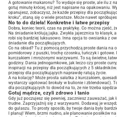
A gotowanie makaronu? To wydaje się proste, ale ilu z 
gotuj minutę krócej, niż jest napisane na opakowaniu. Wyj
opanujesz, zobaczysz, że każde przepisy dla początkując
kroku”, staną się o wiele prostsze. Może nawet spróbuj
No to do dzieła! Konkretne i łatwe przepisy
Dobra, koniec teorii, czas na praktykę. Co można zjeść, 
Na śniadanie królują jajka. Zwykła
jajecznica
to klasyk, 
robi się bardziej luksusowo. Inna opcja to owsianka z owo
śniadanie dla początkujących.
Co na obiad? Tu z pomocą przychodzą proste dania na ob
pomidorowy z puszki, trochę czosnku, tuńczyk i gotowe.
kurczakiem
i mrożonymi warzywami. To są świetne, łatwe 
godziny. Dania jednogarnkowe, jak leczo czy proste curr
inspiracji na przepisy dla początkujących z 5 składników
przepisy dla początkujących naprawdę ratują życie.
A na kolację? Może prosta sałatka z kurczakiem, quesadi
wystarczy ugotować brokuły w bulionie i zblendować). T
dla początkujących to dowód na to, że nie trzeba spędza
Gotuj mądrze, czyli zdrowo i tanio
Gdy już poczujesz się pewniej, zaczniesz zauważać, jak
trudne. Zaprzyjaźnij się z warzywami. Dodawaj je wszędz
do gulaszu. To prosty sposób, by twoje dania były bardzi
I planuj! Wiem, brzmi nudno, ale planowanie posiłków na 