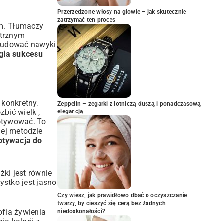
Przerzedzone włosy na głowie – jak skutecznie
zatrzymać ten proces
em. Tłumaczy
ętrznym
k budować nawyki
gia sukcesu
 konkretny,
Zeppelin – zegarki z lotniczą duszą i ponadczasową
zbić wielki,
elegancją
motywować. To
jej metodzie
tywacja do
żki jest równie
ystko jest jasno
Czy wiesz, jak prawidłowo dbać o oczyszczanie
twarzy, by cieszyć się cerą bez żadnych
ofia żywienia
niedoskonałości?