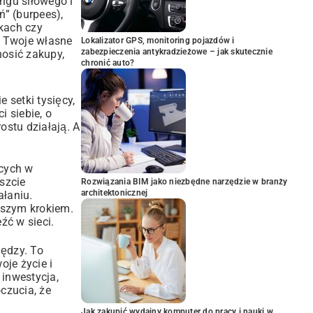
ngu siłowego i
” (burpees),
kach czy
. Twoje własne
Lokalizator GPS, monitoring pojazdów i
zabezpieczenia antykradzieżowe – jak skutecznie
nosić zakupy,
chronić auto?
e setki tysięcy,
 siebie, o
ostu działają. A
ących w
szcie
Rozwiązania BIM jako niezbędne narzędzie w branży
architektonicznej
ałaniu.
wszym krokiem.
źć w sieci.
iędzy. To
oje życie i
 inwestycja,
oczucia, że
Jak zakupić wydajny komputer do pracy i nauki w