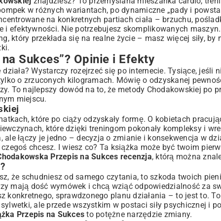
kowskiej
znajdziesz? To przemyślana mieszanka cardio, treni
ompek w różnych wariantach, po dynamiczne „pady i powstań
centrowane na konkretnych partiach ciała – brzuchu, poślad
ie i efektywności. Nie potrzebujesz skomplikowanych maszyn
g, który przekłada się na realne życie – masz więcej siły, by 
ki.
na Sukces”? Opinie i Efekty
ziała? Wystarczy rozejrzeć się po internecie. Tysiące, jeśli ni
 tylko o zrzuconych kilogramach. Mówię o odzyskanej pewności
arzy. To najlepszy dowód na to, że metody Chodakowskiej po pr
anym miejscu.
kiej
 matkach, które po ciąży odzyskały formę. O kobietach pracuj
dziewczynach, które dzięki treningom pokonały kompleksy i wre
a, ale łączy je jedno – decyzja o zmianie i konsekwencja w dzi
ę czegoś chcesz. I wiesz co? Ta książka może być twoim pier
hodakowska Przepis na Sukces recenzja
, którą można znale
e?
zysz, że schudniesz od samego czytania, to szkoda twoich pien
tórzy mają dość wymówek i chcą wziąć odpowiedzialność za sw
esz konkretnego, sprawdzonego planu działania – to jest to. To
 sylwetki, ale przede wszystkim w postaci siły psychicznej i p
żka Przepis na Sukces
to potężne narzędzie zmiany.