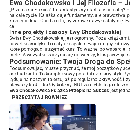
Ewa Chodakowska i Jej Filozofia – 
„Przepis na Sukces” to fantastyczny start, ale co dalej? 
na całe życie. Książka daje fundamenty, ale prawdziwa 
każdego dnia. Chodzi o to, by zdrowe nawyki stały się t
cel.
Inne projekty i zasoby Ewy Chodakowskiej
Świat Ewy Chodakowskiej jest ogromny. Poza książkami, t
nawet kosmetyki. To cały ekosystem wspierający zdrowy s
które pomogą ci utrzymać kurs. To ważne, bo wsparcie 
metę. A wszystko zaczyna się od wiedzy, którą serwuje
Podsumowanie: Twoja Droga do Speł
Podsumowując, muszę przyznać, że mój początkowy scept
odchudzaniu. To kompleksowy poradnik zmiany stylu życi
ląduje na naszym talerzu, aż po regularną aktywność fiz
pierwszy krok. I każdy kolejny. Nikt za ciebie tego nie z
Ewa Chodakowska książka Przepis na Sukces
jest jedn
PRZECZYTAJ RÓWNIEŻ