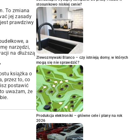
stosunkowo niskiej cenie?
ton. To zmiana
wać jej zasady
 jest prawdziwy
 pudełkowe, a
amę narzędzi,
acji na dłuższą
Zlewozmywaki Blanco – czy istnieją domy, w których
mogą się nie sprawdzić?
”
ostu książka o
 przez to, co
sisz postawić
, to uważam, że
bie.
Produkcja elektroniki – główne cele i plany na rok
2026