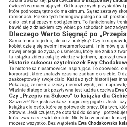
Zastanawiasz się,
jakie ćwiczenia w książce Ewy Choda
ćwiczeń wzmacniających. Od klasycznych przysiadów i p
które podnoszą tętno do maksimum. Są też zestawy skon
ramionach. Piękno tych treningów polega na ich prostoc
ciało jest najlepszym obciążeniem. To funkcjonalny trenin
bawić się z dzieckiem czy wbiec po schodach bez zadysz
Dlaczego Warto Sięgnąć po „Przepis 
Sama teoria to jedno, ale co z praktyką? Czy to naprawdę d
kobiet dzielą się swoimi metamorfozami. I nie mówię tu
nowej energii do życia, o uśmiechu, który nie znika z tw
ta książka zbiera całą tę wiedzę w jednym, uporządkow
Historie sukcesu czytelniczek Ewy Chodakows
Te historie są niesamowicie inspirujące. To opowieści o
korporacji, które znalazły czas na zadbanie o siebie. O 
zaakceptowały swoje ciało. Każda z tych historii jest inn
Pokazują, że nie ma rzeczy niemożliwych, jeśli naprawd
Właśnie dlatego tak pozytywna jest każda uczciwa
Ewa C
Czy „Przepis na Sukces” to książka dla Ciebi
Szczerze? Nie, jeśli szukasz magicznej pigułki. Jeśli lic
książka dla osób, które są gotowe do pracy. Dla tych, k
zdrowie. Jeśli czujesz, że dotarłaś do ściany i potrzebuj
która zwraca się wielokrotnie. Nie tylko w postaci lepszej
możesz wszystko. Bez wątpienia
Ewa Chodakowska ksią