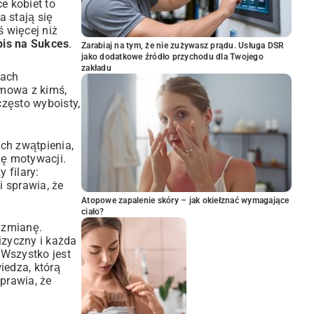
e kobiet to
a stają się
ś więcej niż
is na Sukces
.
Zarabiaj na tym, że nie zużywasz prądu. Usługa DSR
jako dodatkowe źródło przychodu dla Twojego
zakładu
nach
zmowa z kimś,
często wyboisty,
ch zwątpienia,
ię motywacji.
 filary:
i sprawia, że
Atopowe zapalenie skóry – jak okiełznać wymagające
ciało?
ą zmianę.
izyczny i każda
 Wszystko jest
iedza, którą
prawia, że