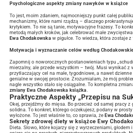
Psychologiczne aspekty zmiany nawyków w książce
To jest, moim zdaniem, najmocniejszy punkt całej publi
mechanizmy, które nami rządzą – dlaczego prokrastynuje
krytykiem. To nie są tanie, motywacyjne frazesy. To konk
metodą małych kroków, jak celebrować małe zwycięstwa 
Ewa Chodakowska
w pigułce. To wiedza, która zostaje z
Motywacja i wyznaczanie celów według Chodakowskie
Zapomnij o noworocznych postanowieniach typu „schudnę 
mierzalny, ale przede wszystkim – twój. Musi wynikać z we
przytłaczający cel na małe, tygodniowe, a nawet dzienn
genialne w swojej prostocie. Zrozumiałam, że mój problem
nagle wszystko stało się osiągalne. To kompletna zmian
zmiany Ewa Chodakowska książka
.
Praktyczne Aspekty „Przepisu na Suk
Okej, przejdźmy do mięsa. Bo przecież od samej pracy z gł
solidna. To konkret, którego oczekujesz, podany w prost
wyłożone. To jest właśnie to, co sprawia, że
Ewa Chodako
Sekrety zdrowej diety w książce Ewy Chodak
Dieta. Słowo, które kojarzy się z wyrzeczeniami, głodem i