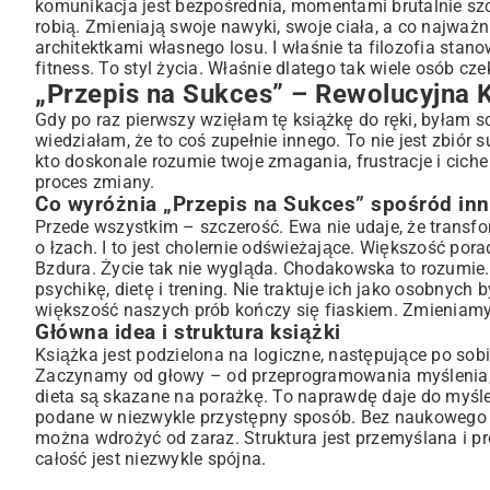
komunikacja jest bezpośrednia, momentami brutalnie szcze
Skuteczne plany treningowe na każdy poziom zaawansowani
robią. Zmieniają swoje nawyki, swoje ciała, a co najważni
Dlaczego Warto Sięgnąć po „Przepis na Sukces”? Opinie 
architektkami własnego losu. I właśnie ta filozofia stan
Historie sukcesu czytelniczek Ewy Chodakowskiej
fitness. To styl życia. Właśnie dlatego tak wiele osób cze
Czy „Przepis na Sukces” to książka dla Ciebie?
„Przepis na Sukces” – Rewolucyjna 
Ewa Chodakowska i Jej Filozofia – Jak Kontynuować P
Gdy po raz pierwszy wzięłam tę książkę do ręki, byłam sc
Inne projekty i zasoby Ewy Chodakowskiej
wiedziałam, że to coś zupełnie innego. To nie jest zbió
kto doskonale rozumie twoje zmagania, frustracje i ciche
Podsumowanie: Twoja Droga do Spełnionego Życia z „P
proces zmiany.
Co wyróżnia „Przepis na Sukces” spośród in
Przede wszystkim – szczerość. Ewa nie udaje, że transf
o łzach. I to jest cholernie odświeżające. Większość po
Bzdura. Życie tak nie wygląda. Chodakowska to rozumie. Po
psychikę, dietę i trening. Nie traktuje ich jako osobnych 
większość naszych prób kończy się fiaskiem. Zmieniamy 
Główna idea i struktura książki
Książka jest podzielona na logiczne, następujące po sob
Zaczynamy od głowy – od przeprogramowania myślenia, o
dieta są skazane na porażkę. To naprawdę daje do myśle
podane w niezwykle przystępny sposób. Bez naukowego ż
można wdrożyć od zaraz. Struktura jest przemyślana i pr
całość jest niezwykle spójna.