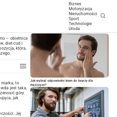
Biznes
Motoryzacja
Nieruchomości
Sport
Technologie
POPULARNE ARTYKUŁY
Uroda
mo – obietnica
, diet-cud i
ozycja, która,
szego.
Jak wybrać odpowiedni krem do twarzy dla
 marka, to
mężczyzn?
wda jest taka,
zenosić góry.
ująca, jak
czości. Jej