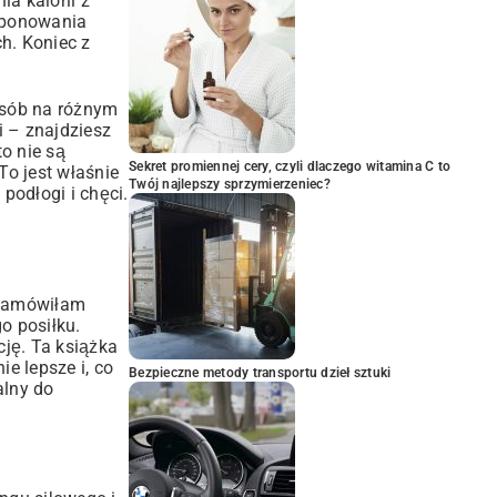
ia kalorii z
omponowania
ch. Koniec z
osób na różnym
i – znajdziesz
to nie są
Sekret promiennej cery, czyli dlaczego witamina C to
To jest właśnie
Twój najlepszy sprzymierzeniec?
podłogi i chęci.
 zamówiłam
o posiłku.
ję. Ta książka
e lepsze i, co
Bezpieczne metody transportu dzieł sztuki
alny do