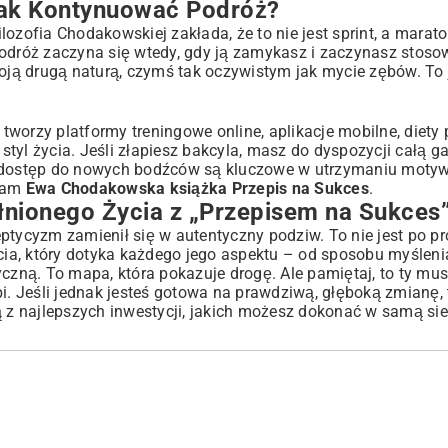
Jak Kontynuować Podróż?
Filozofia Chodakowskiej zakłada, że to nie jest sprint, a mara
podróż zaczyna się wtedy, gdy ją zamykasz i zaczynasz stoso
woją drugą naturą, czymś tak oczywistym jak mycie zębów. To
worzy platformy treningowe online, aplikacje mobilne, diety
tyl życia. Jeśli złapiesz bakcyla, masz do dyspozycji całą g
i dostęp do nowych bodźców są kluczowe w utrzymaniu motyw
 nam
Ewa Chodakowska książka Przepis na Sukces
.
nionego Życia z „Przepisem na Sukces
ycyzm zamienił się w autentyczny podziw. To nie jest po pr
a, który dotyka każdego jego aspektu – od sposobu myślenia,
yczną. To mapa, która pokazuje drogę. Ale pamiętaj, to ty mu
robi. Jeśli jednak jesteś gotowa na prawdziwą, głęboką zmianę
ą z najlepszych inwestycji, jakich możesz dokonać w samą sie