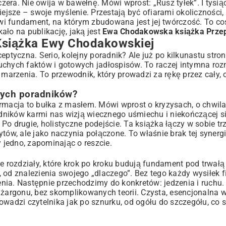
ra. Nie owija w bawełnę. Mówi wprost: „Rusz tyłek”. I tysiąc
a
ejsze – swoje myślenie. Przestają być ofiarami okoliczności, 
i Efekty
owi fundament, na którym zbudowana jest jej twórczość. To co
kało na publikację, jaką jest
Ewa Chodakowska książka Przep
Książka Ewy Chodakowskiej
odróż?
eptyczna. Serio, kolejny poradnik? Ale już po kilkunastu stro
r suchych faktów i gotowych jadłospisów. To raczej intymna ro
 marzenia. To przewodnik, który prowadzi za rękę przez cały, 
rzepisem na Sukces”
nych poradników?
ormacja to bułka z masłem. Mówi wprost o kryzysach, o chwila
radników karmi nas wizją wiecznego uśmiechu i niekończącej s
 drugie, holistyczne podejście. Ta książka łączy w sobie trzy
bytów, ale jako naczynia połączone. To właśnie brak tej synergi
jedno, zapominając o reszcie.
ie rozdziały, które krok po kroku budują fundament pod trwał
d znalezienia swojego „dlaczego”. Bez tego każdy wysiłek f
nia. Następnie przechodzimy do konkretów: jedzenia i ruchu.
argonu, bez skomplikowanych teorii. Czysta, esencjonalna w
owadzi czytelnika jak po sznurku, od ogółu do szczegółu, co s