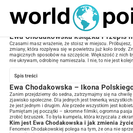
MARIUSZ ŁAMAGA
05.10.2025
TECHNOLOGIE
Ewa Chodakowska książka Przepis na
Czasami masz wrażenie, że stoisz w miejscu. Próbujesz,
zmiany, która rozpływa się w powietrzu już koło środy. Z
magicznych sposobów na szczęście. Większość z nich była
nie ukrywam, odrobinę namieszała. I nie, to nie jest kol
Spis treści
Ewa Chodakowska – Ikona Polskiego 
Ewa Chodakowska – Ikona Polskiego Fitnessu i Jej Dro
Kim jest Ewa Chodakowska i jak zmienia życie Polek?
Zanim przejdziemy do sedna, zatrzymajmy się na chwilę 
zjawisko społeczne. Dla jednych jest trenerką wszystkic
„Przepis na Sukces” – Rewolucyjna Książka Ewy Chodak
że jest jednym i drugim. Ale przede wszystkim jest kobie
Co wyróżnia „Przepis na Sukces” spośród innych poradników
Pamiętam jej początki – skromne filmiki, ogromna pasja i 
Główna idea i struktura książki
zrobić brzuszek. To była kumpela, która krzyczała z ekra
Praktyczne Aspekty „Przepisu na Sukces” – Dieta i Treni
Kim jest Ewa Chodakowska i jak zmienia życi
Sekrety zdrowej diety w książce Ewy Chodakowskiej
Fenomen Chodakowskiej polega na tym, że ona nie sprzeda