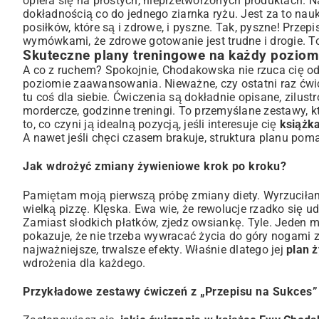
opiera się na prostych, nieprzetworzonych produktach. Na 
dokładnością co do jednego ziarnka ryżu. Jest za to n
posiłków, które są i zdrowe, i pyszne. Tak, pyszne! Przep
wymówkami, że zdrowe gotowanie jest trudne i drogie. To
Skuteczne plany treningowe na każdy pozio
A co z ruchem? Spokojnie, Chodakowska nie rzuca cię o
poziomie zaawansowania. Nieważne, czy ostatni raz ćwicz
tu coś dla siebie. Ćwiczenia są dokładnie opisane, zilust
mordercze, godzinne treningi. To przemyślane zestawy, 
to, co czyni ją idealną pozycją, jeśli interesuje cię
książk
A nawet jeśli chęci czasem brakuje, struktura planu pom
Jak wdrożyć zmiany żywieniowe krok po kroku?
Pamiętam moją pierwszą próbę zmiany diety. Wyrzuciłam
wielką pizzę. Klęska. Ewa wie, że rewolucje rzadko się 
Zamiast słodkich płatków, zjedz owsiankę. Tyle. Jeden 
pokazuje, że nie trzeba wywracać życia do góry nogami z
najważniejsze, trwalsze efekty. Właśnie dlatego jej
plan 
wdrożenia dla każdego.
Przykładowe zestawy ćwiczeń z „Przepisu na Sukces”