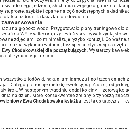
jedzeniu, które odżywia, a nie tylko zapycha. Nie ma tu liczen
auka świadomego jedzenia, słuchania swojego organizmu i k
isy są proste, szybkie i oparte na ogólnodostępnych składnika
 totalna bzdura i ta książka to udowadnia.
m zaawansowania
d razu na głęboką wodę. Przygotowała plany treningowe dla 
yłaś na WF-ie w liceum, czy jesteś stałą bywalczynią siłown
rowane zdjęciami, co minimalizuje ryzyko kontuzji. Co ważne, 
które można wykonać w domu, bez specjalistycznego sprzętu. 
a Ewy Chodakowskiej dla początkujących
. Wystarczy kawałek 
aga utrzymać regularność.
 wszystko z lodówki, nakupiłam jarmużu i po trzech dniach
udają. Dlatego proponuje metodę ewolucyjną. Zacznij od jedneg
mały krok. W następnym tygodniu dodaj kolejny – zdrową kolac
 dnia na dzień. Małe, konsekwentne zmiany przynoszą znaczni
żywieniowy Ewa Chodakowska książka
jest tak skuteczny i re