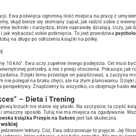
kacji. Ewa poświęca ogromną ilość miejsca na pracę z umysł
my, skąd bierze się słomiany zapał, jak radzić sobie z wewn
retne techniki i narzędzia, które naprawdę działają. Uczy, ja
i jak wybaczać sobie potknięcia. To jest prawdziwa
psycholo
 tobą na długo po odłożeniu książki na półkę.
j
10 kilo”. Ewa uczy zupełnie innego podejścia. Cel musi być
wnętrznej potrzeby, a nie z presji otoczenia. Pokazuje, jak ro
e zadania. Dzięki temu przestaje on paraliżować, a zaczyna 
 nie polegał na braku chęci, ale na złym planowaniu. Dzięki 
a perspektywy. Znajdziemy tu wszystko, co obejmuje hasło
mo
ces” – Dieta i Trening
ową brzuch nie stanie się płaski. Na szczęście, ta część ksią
y i smaczny sposób. Tutaj nie ma miejsca na zgadywanie. Wsz
wska książka Przepis na Sukces
jest tak skuteczna.
owskiej
 jedzeniem tektury. Cóż, Ewa odczarowuje to pojęcie. Jej filoz