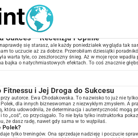
 Sukces – Recenzja i Opinie
 naprawdę się starasz, ale każdy poniedziałek wygląda tak sa
nam to uczucie aż za dobrze. Przerobiłam dziesiątki poradników
 warta tyle, co zeszłoroczny śnieg. Aż w moje ręce wpadła p
ejna bajka o natychmiastowych efektach. To coś znacznie głęb
Fitnessu i Jej Droga do Sukcesu
ga do Sukcesu
przy autorce. Ewa Chodakowska. To nazwisko to już nie tylko
h Polek, dla innych bizneswoman z niezwykłym zmysłem. A pra
owskiej
tą, która udowodniła, że determinacja i autentyczność mogą pr
?
to „coś”, co przyciągało. To nie była tylko instruktorka pokaz
nu, że dasz radę, nawet gdy sama w to wątpiłaś.
ng
e Polek?
je tylko treningów. Ona sprzedaje nadzieję i poczucie spraw