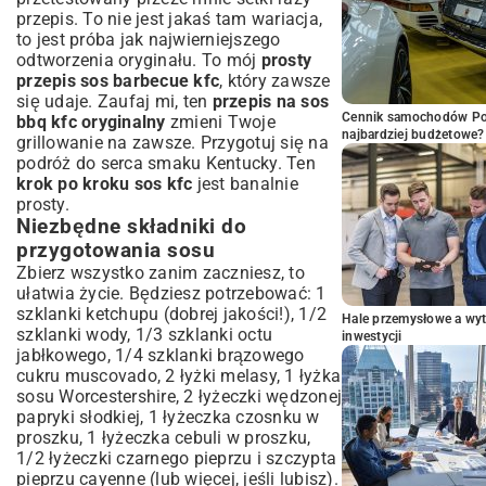
przepis. To nie jest jakaś tam wariacja,
to jest próba jak najwierniejszego
odtworzenia oryginału. To mój
prosty
przepis sos barbecue kfc
, który zawsze
się udaje. Zaufaj mi, ten
przepis na sos
Cennik samochodów Por
bbq kfc oryginalny
zmieni Twoje
najbardziej budżetowe?
grillowanie na zawsze. Przygotuj się na
podróż do serca smaku Kentucky. Ten
krok po kroku sos kfc
jest banalnie
prosty.
Niezbędne składniki do
przygotowania sosu
Zbierz wszystko zanim zaczniesz, to
ułatwia życie. Będziesz potrzebować: 1
szklanki ketchupu (dobrej jakości!), 1/2
Hale przemysłowe a wyt
szklanki wody, 1/3 szklanki octu
inwestycji
jabłkowego, 1/4 szklanki brązowego
cukru muscovado, 2 łyżki melasy, 1 łyżka
sosu Worcestershire, 2 łyżeczki wędzonej
papryki słodkiej, 1 łyżeczka czosnku w
proszku, 1 łyżeczka cebuli w proszku,
1/2 łyżeczki czarnego pieprzu i szczypta
pieprzu cayenne (lub więcej, jeśli lubisz).