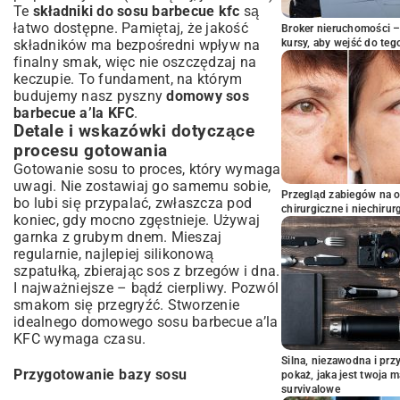
Te
składniki do sosu barbecue kfc
są
łatwo dostępne. Pamiętaj, że jakość
Broker nieruchomości – 
składników ma bezpośredni wpływ na
kursy, aby wejść do teg
finalny smak, więc nie oszczędzaj na
keczupie. To fundament, na którym
budujemy nasz pyszny
domowy sos
barbecue a’la KFC
.
Detale i wskazówki dotyczące
procesu gotowania
Gotowanie sosu to proces, który wymaga
uwagi. Nie zostawiaj go samemu sobie,
Przegląd zabiegów na 
bo lubi się przypalać, zwłaszcza pod
chirurgiczne i niechirur
koniec, gdy mocno zgęstnieje. Używaj
garnka z grubym dnem. Mieszaj
regularnie, najlepiej silikonową
szpatułką, zbierając sos z brzegów i dna.
I najważniejsze – bądź cierpliwy. Pozwól
smakom się przegryźć. Stworzenie
idealnego domowego sosu barbecue a’la
KFC wymaga czasu.
Silna, niezawodna i pr
Przygotowanie bazy sosu
pokaż, jaka jest twoja 
survivalowe