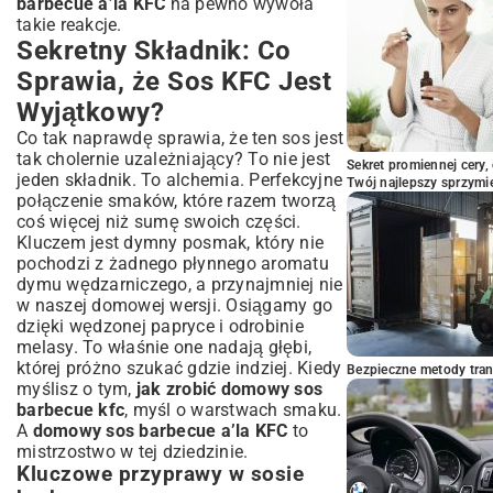
barbecue a’la KFC
na pewno wywoła
takie reakcje.
Sekretny Składnik: Co
Sprawia, że Sos KFC Jest
Wyjątkowy?
Co tak naprawdę sprawia, że ten sos jest
tak cholernie uzależniający? To nie jest
Sekret promiennej cery,
jeden składnik. To alchemia. Perfekcyjne
Twój najlepszy sprzymi
połączenie smaków, które razem tworzą
coś więcej niż sumę swoich części.
Kluczem jest dymny posmak, który nie
pochodzi z żadnego płynnego aromatu
dymu wędzarniczego, a przynajmniej nie
w naszej domowej wersji. Osiągamy go
dzięki wędzonej papryce i odrobinie
melasy. To właśnie one nadają głębi,
której próżno szukać gdzie indziej. Kiedy
Bezpieczne metody trans
myślisz o tym,
jak zrobić domowy sos
barbecue kfc
, myśl o warstwach smaku.
A
domowy sos barbecue a’la KFC
to
mistrzostwo w tej dziedzinie.
Kluczowe przyprawy w sosie