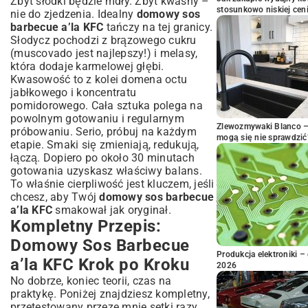
Zbyt słodki będzie mdły. Zbyt kwaśny –
stosunkowo niskiej cen
nie do zjedzenia. Idealny
domowy sos
barbecue a’la KFC
tańczy na tej granicy.
Słodycz pochodzi z brązowego cukru
(muscovado jest najlepszy!) i melasy,
która dodaje karmelowej głębi.
Kwasowość to z kolei domena octu
jabłkowego i koncentratu
pomidorowego. Cała sztuka polega na
powolnym gotowaniu i regularnym
Zlewozmywaki Blanco – 
próbowaniu. Serio, próbuj na każdym
mogą się nie sprawdzić
etapie. Smaki się zmieniają, redukują,
łączą. Dopiero po około 30 minutach
gotowania uzyskasz właściwy balans.
To właśnie cierpliwość jest kluczem, jeśli
chcesz, aby Twój
domowy sos barbecue
a’la KFC
smakował jak oryginał.
Kompletny Przepis:
Domowy Sos Barbecue
Produkcja elektroniki – 
a’la KFC Krok po Kroku
2026
No dobrze, koniec teorii, czas na
praktykę. Poniżej znajdziesz kompletny,
przetestowany przeze mnie setki razy