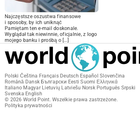
Najczęstsze oszustwa finansowe
i sposoby, by ich uniknąć
Pamiętam ten e-mail doskonale.
Wyglądał tak niewinnie, oficjalnie, z logo
mojego banku i prośbą o […]
Polski
Čeština
Français
Deutsch
Español
Slovenčina
Română
Dansk
Български
Eesti
Suomi
Ελληνικά
Italiano
Magyar
Lietuvių
Latviešu
Norsk
Português
Srpski
Svenska
English
© 2026 World Point. Wszelkie prawa zastrzeżone.
Polityka prywatności