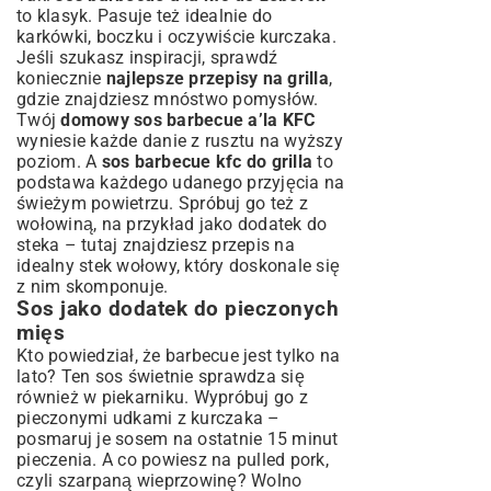
to klasyk. Pasuje też idealnie do
karkówki, boczku i oczywiście kurczaka.
Jeśli szukasz inspiracji, sprawdź
koniecznie
najlepsze przepisy na grilla
,
gdzie znajdziesz mnóstwo pomysłów.
Twój
domowy sos barbecue a’la KFC
wyniesie każde danie z rusztu na wyższy
poziom. A
sos barbecue kfc do grilla
to
podstawa każdego udanego przyjęcia na
świeżym powietrzu. Spróbuj go też z
wołowiną, na przykład jako dodatek do
steka – tutaj znajdziesz
przepis na
idealny stek wołowy
, który doskonale się
z nim skomponuje.
Sos jako dodatek do pieczonych
mięs
Kto powiedział, że barbecue jest tylko na
lato? Ten sos świetnie sprawdza się
również w piekarniku. Wypróbuj go z
pieczonymi udkami z kurczaka –
posmaruj je sosem na ostatnie 15 minut
pieczenia. A co powiesz na pulled pork,
czyli szarpaną wieprzowinę? Wolno