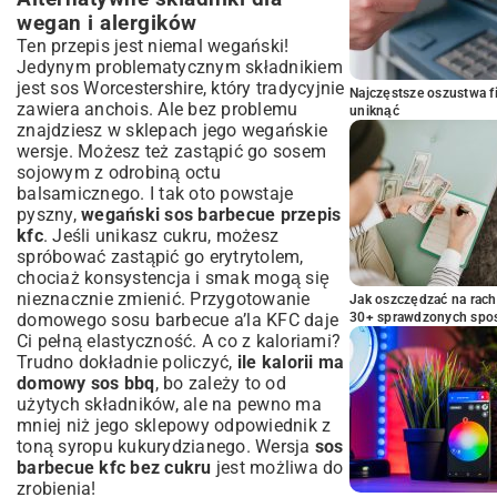
wegan i alergików
Ten przepis jest niemal wegański!
Jedynym problematycznym składnikiem
jest sos Worcestershire, który tradycyjnie
Najczęstsze oszustwa f
zawiera anchois. Ale bez problemu
uniknąć
znajdziesz w sklepach jego wegańskie
wersje. Możesz też zastąpić go sosem
sojowym z odrobiną octu
balsamicznego. I tak oto powstaje
pyszny,
wegański sos barbecue przepis
kfc
. Jeśli unikasz cukru, możesz
spróbować zastąpić go erytrytolem,
chociaż konsystencja i smak mogą się
nieznacznie zmienić. Przygotowanie
Jak oszczędzać na rac
30+ sprawdzonych sp
domowego sosu barbecue a’la KFC daje
Ci pełną elastyczność. A co z kaloriami?
Trudno dokładnie policzyć,
ile kalorii ma
domowy sos bbq
, bo zależy to od
użytych składników, ale na pewno ma
mniej niż jego sklepowy odpowiednik z
toną syropu kukurydzianego. Wersja
sos
barbecue kfc bez cukru
jest możliwa do
zrobienia!