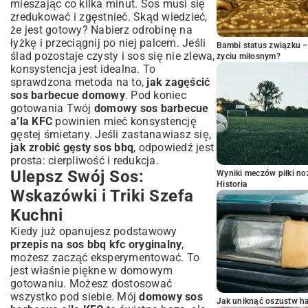
mieszając co kilka minut. Sos musi się
zredukować i zgęstnieć. Skąd wiedzieć,
że jest gotowy? Nabierz odrobinę na
łyżkę i przeciągnij po niej palcem. Jeśli
Bambi status związku 
ślad pozostaje czysty i sos się nie zlewa,
życiu miłosnym?
konsystencja jest idealna. To
sprawdzona metoda na to,
jak zagęścić
sos barbecue domowy
. Pod koniec
gotowania Twój
domowy sos barbecue
a’la KFC
powinien mieć konsystencję
gęstej śmietany. Jeśli zastanawiasz się,
jak zrobić gęsty sos bbq
, odpowiedź jest
prosta: cierpliwość i redukcja.
Ulepsz Swój Sos:
Wyniki meczów piłki noż
Historia
Wskazówki i Triki Szefa
Kuchni
Kiedy już opanujesz podstawowy
przepis na sos bbq kfc oryginalny
,
możesz zacząć eksperymentować. To
jest właśnie piękne w domowym
gotowaniu. Możesz dostosować
wszystko pod siebie. Mój
domowy sos
Jak uniknąć oszustw h