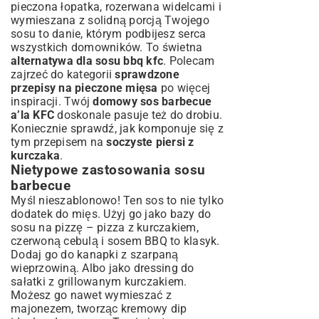
pieczona łopatka, rozerwana widelcami i
wymieszana z solidną porcją Twojego
sosu to danie, którym podbijesz serca
wszystkich domowników. To świetna
alternatywa dla sosu bbq kfc
. Polecam
zajrzeć do kategorii
sprawdzone
przepisy na pieczone mięsa
po więcej
inspiracji. Twój
domowy sos barbecue
a’la KFC
doskonale pasuje też do drobiu.
Koniecznie sprawdź, jak komponuje się z
tym przepisem na
soczyste piersi z
kurczaka
.
Nietypowe zastosowania sosu
barbecue
Myśl nieszablonowo! Ten sos to nie tylko
dodatek do mięs. Użyj go jako bazy do
sosu na pizzę – pizza z kurczakiem,
czerwoną cebulą i sosem BBQ to klasyk.
Dodaj go do kanapki z szarpaną
wieprzowiną. Albo jako dressing do
sałatki z grillowanym kurczakiem.
Możesz go nawet wymieszać z
majonezem, tworząc kremowy dip