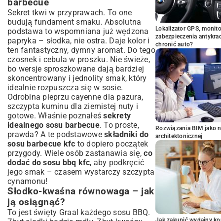
barbecue
Sekret tkwi w przyprawach. To one
budują fundament smaku. Absolutna
Lokalizator GPS, monito
podstawa to wspomniana już wędzona
zabezpieczenia antykra
papryka – słodka, nie ostra. Daje kolor i
chronić auto?
ten fantastyczny, dymny aromat. Do tego
czosnek i cebula w proszku. Nie świeże,
bo wersje sproszkowane dają bardziej
skoncentrowany i jednolity smak, który
idealnie rozpuszcza się w sosie.
Odrobina pieprzu cayenne dla pazura,
szczypta kuminu dla ziemistej nuty i
gotowe. Właśnie poznałeś
sekrety
idealnego sosu barbecue
. To proste,
Rozwiązania BIM jako n
prawda? A te podstawowe
składniki do
architektonicznej
sosu barbecue kfc
to dopiero początek
przygody. Wiele osób zastanawia się,
co
dodać do sosu bbq kfc
, aby podkręcić
jego smak – czasem wystarczy szczypta
cynamonu!
Słodko-kwaśna równowaga – jak
ją osiągnąć?
To jest święty Graal każdego sosu BBQ.
Jak zakupić wydajny ko