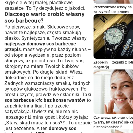
kryje się w tej małej, plastikowej
Ulepsz Swój Sos: Wskazówki i Triki
Przerzedzone włosy na 
saszetce. To Ty decydujesz o jakości.
Szefa Kuchni
zatrzymać ten proces
Dlaczego warto zrobić własny
Jak dostosować ostrość i słodycz?
sos barbecue?
Alternatywne składniki dla wegan i
Po pierwsze, smak. Sklepowe sosy,
alergików
nawet te najlepsze, często smakują…
Z czym podawać Domowy Sos Barbecue
płasko. Syntetycznie. Tworząc własny,
a’la KFC? Pomysły na Dania
najlepszy domowy sos barbecue
Idealne połączenia z mięsem z grilla
przepis
, masz wpływ na każdy niuans –
od stopnia wędzenia, przez poziom
Sos jako dodatek do pieczonych mięs
słodyczy, aż po ostrość. To Twój sos,
Nietypowe zastosowania sosu barbecue
Zeppelin – zegarki z l
skrojony na miarę Twoich kubków
elegancją
Przechowywanie Domowego Sosu
smakowych. Po drugie, skład. Wiesz
Barbecue
dokładnie, co do niego dodajesz.
Jak długo można przechowywać sos?
Żadnych wzmacniaczy smaku, żadnych
Najlepsze metody przechowywania
syropów glukozowo-fruktozowych. Po
prostu czyste, prawdziwe składniki. Taki
Podsumowanie: Twój Ulubiony Sos
sos barbecue kfc bez konserwantów
to
Barbecue Teraz w Zasięgu Ręki
zupełnie inna liga. I po trzecie,
satysfakcja. Uwierz mi, nie ma nic
lepszego niż mina gości, którzy pytają:
Czy wiesz, jak prawidł
„Stary, skąd masz ten sos?!”. To uczucie
twarzy, by cieszyć się 
niedoskonałości?
jest bezcenne. A ten
domowy sos