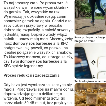
To najprostszy etap. Po prostu wrzuć
wszystkie wymienione wyżej składniki
do garnka. Tak, wszystkie na raz.
Wymieszaj je dokładnie rózgą, zanim
postawisz garnek na ogniu. Chodzi o to,
żeby cukier i przyprawy w proszku
dobrze się rozpuściły, a całość stworzyła
jednolitą masę. Dopiero wtedy włącz
Porady dla początkując
palnik – ustaw małą moc. Chcemy, żeby
biegać od zera?
nasz
domowy sos barbecue a’la KFC
podgrzewał się powoli, co pozwoli na
idealne połączenie wszystkich smaków.
To kluczowy moment, od którego zależy,
czy Twój
domowy sos barbecue a’la
KFC
będzie legendarny.
Proces redukcji i zagęszczania
Technologie oszczędzan
Gdy baza jest wymieszana, zaczyna się
magia. Podgrzewaj sos na małym ogniu,
doprowadzając go do delikatnego
wrzenia. Od tego momentu gotuj go
przez około 30-45 minut, bez przykrycia,