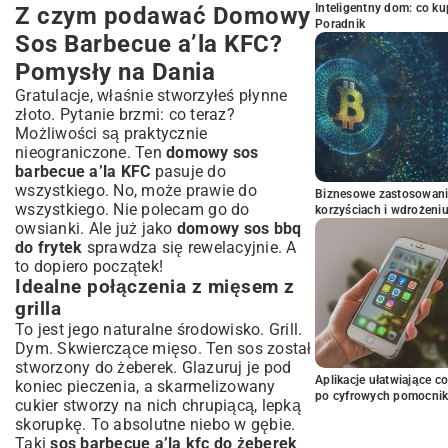
Inteligentny dom: co k
Z czym podawać Domowy
Poradnik
Sos Barbecue a’la KFC?
Pomysły na Dania
Gratulacje, właśnie stworzyłeś płynne
złoto. Pytanie brzmi: co teraz?
Możliwości są praktycznie
nieograniczone. Ten
domowy sos
barbecue a’la KFC
pasuje do
wszystkiego. No, może prawie do
Biznesowe zastosowani
wszystkiego. Nie polecam go do
korzyściach i wdrożeni
owsianki. Ale już jako
domowy sos bbq
do frytek
sprawdza się rewelacyjnie. A
to dopiero początek!
Idealne połączenia z mięsem z
grilla
To jest jego naturalne środowisko. Grill.
Dym. Skwierczące mięso. Ten sos został
stworzony do żeberek. Glazuruj je pod
Aplikacje ułatwiające c
koniec pieczenia, a skarmelizowany
po cyfrowych pomocni
cukier stworzy na nich chrupiącą, lepką
skorupkę. To absolutne niebo w gębie.
Taki
sos barbecue a’la kfc do żeberek