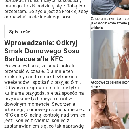
porażkach i kilku małych sukcesach,
mam go. I dziś podzielę się z Tobą tym
przepisem. Bo życie jest za krótkie, żeby
odmawiać sobie idealnego sosu.
Zarabiaj na tym, że ni
jako dodatkowe źródło 
zakładu
Spis treści
Wprowadzenie: Odkryj
Wprowadzenie: Odkryj Smak Domowego
Sosu Barbecue a’la KFC
Smak Domowego Sosu
Dlaczego warto zrobić własny sos
Barbecue a’la KFC
barbecue?
Prawda jest taka, że smak potrafi
Sekretny Składnik: Co Sprawia, że Sos
przenosić w czasie. Dla mnie ten
KFC Jest Wyjątkowy?
konkretny sos to smak beztroskich
Kluczowe przyprawy w sosie barbecue
weekendów i spotkań z przyjaciółmi.
Atopowe zapalenie skór
Słodko-kwaśna równowaga – jak ją
Odtworzenie go w domu to nie tylko
ciało?
osiągnąć?
kulinarna przygoda, ale też sposób na
Kompletny Przepis: Domowy Sos
przywołanie tych miłych chwil w
Barbecue a’la KFC Krok po Kroku
dowolnym momencie. Stworzenie
Niezbędne składniki do przygotowania
własnego, domowego sosu barbecue a’la
sosu
KFC daje Ci pełną kontrolę nad tym, co
jesz. Koniec z chemią, koniec z
Detale i wskazówki dotyczące procesu
gotowania
zastanawianiem się, co tak naprawdę