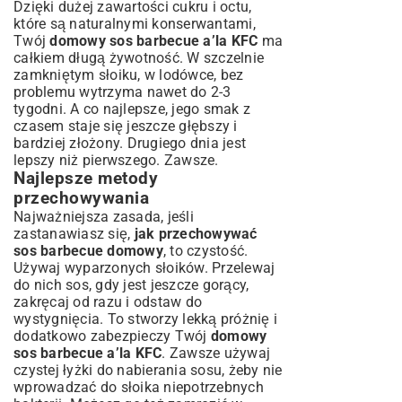
Dzięki dużej zawartości cukru i octu,
które są naturalnymi konserwantami,
Twój
domowy sos barbecue a’la KFC
ma
całkiem długą żywotność. W szczelnie
zamkniętym słoiku, w lodówce, bez
problemu wytrzyma nawet do 2-3
tygodni. A co najlepsze, jego smak z
czasem staje się jeszcze głębszy i
bardziej złożony. Drugiego dnia jest
lepszy niż pierwszego. Zawsze.
Najlepsze metody
przechowywania
Najważniejsza zasada, jeśli
zastanawiasz się,
jak przechowywać
sos barbecue domowy
, to czystość.
Używaj wyparzonych słoików. Przelewaj
do nich sos, gdy jest jeszcze gorący,
zakręcaj od razu i odstaw do
wystygnięcia. To stworzy lekką próżnię i
dodatkowo zabezpieczy Twój
domowy
sos barbecue a’la KFC
. Zawsze używaj
czystej łyżki do nabierania sosu, żeby nie
wprowadzać do słoika niepotrzebnych