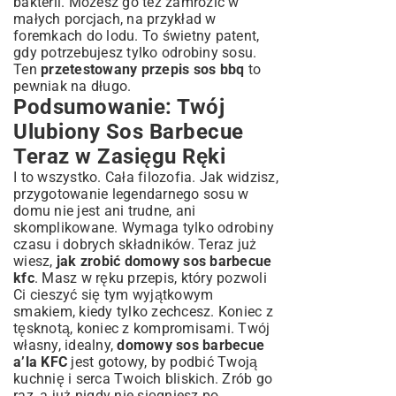
bakterii. Możesz go też zamrozić w
małych porcjach, na przykład w
foremkach do lodu. To świetny patent,
gdy potrzebujesz tylko odrobiny sosu.
Ten
przetestowany przepis sos bbq
to
pewniak na długo.
Podsumowanie: Twój
Ulubiony Sos Barbecue
Teraz w Zasięgu Ręki
I to wszystko. Cała filozofia. Jak widzisz,
przygotowanie legendarnego sosu w
domu nie jest ani trudne, ani
skomplikowane. Wymaga tylko odrobiny
czasu i dobrych składników. Teraz już
wiesz,
jak zrobić domowy sos barbecue
kfc
. Masz w ręku przepis, który pozwoli
Ci cieszyć się tym wyjątkowym
smakiem, kiedy tylko zechcesz. Koniec z
tęsknotą, koniec z kompromisami. Twój
własny, idealny,
domowy sos barbecue
a’la KFC
jest gotowy, by podbić Twoją
kuchnię i serca Twoich bliskich. Zrób go
raz, a już nigdy nie sięgniesz po