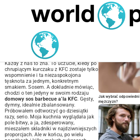
MARIUSZ ŁAMAGA
06.10.2025
BIZNES
POPULARNE A
Domowy Sos Barbecue
a’la KFC – Sekretny
Przepis Krok po Kroku
Każdy z nas to zna. To uczucie, kiedy po
chrupiącym kurczaku z KFC zostaje tylko
wspomnienie i ta niezaspokojona
tęsknota za jednym, konkretnym
smakiem. Sosem. A dokładnie mówiąc,
chodzi o ten jedyny w swoim rodzaju
Jak wybrać odpowiedni 
domowy sos barbecue a’la KFC
. Gęsty,
mężczyzn?
dymny, idealnie zbalansowany.
Próbowałem odtworzyć go dziesiątki
razy, serio. Moja kuchnia wyglądała jak
pole bitwy, a ja, zdesperowany,
mieszałem składniki w najdziwniejszych
proporcjach. Ale w końcu, po wielu