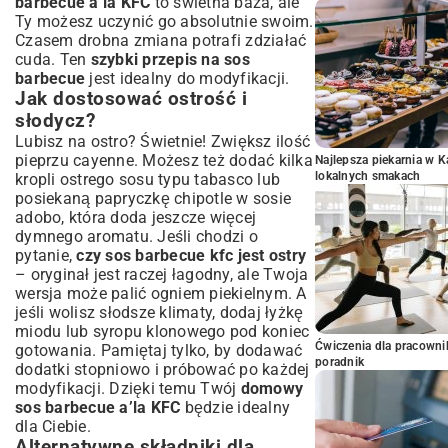
barbecue a’la KFC
to świetna baza, ale
Ty możesz uczynić go absolutnie swoim.
Czasem drobna zmiana potrafi zdziałać
cuda. Ten
szybki przepis na sos
barbecue
jest idealny do modyfikacji.
Jak dostosować ostrość i
słodycz?
Lubisz na ostro? Świetnie! Zwiększ ilość
pieprzu cayenne. Możesz też dodać kilka
Najlepsza piekarnia w 
lokalnych smakach
kropli ostrego sosu typu tabasco lub
posiekaną papryczkę chipotle w sosie
adobo, która doda jeszcze więcej
dymnego aromatu. Jeśli chodzi o
pytanie,
czy sos barbecue kfc jest ostry
– oryginał jest raczej łagodny, ale Twoja
wersja może palić ogniem piekielnym. A
jeśli wolisz słodsze klimaty, dodaj łyżkę
miodu lub syropu klonowego pod koniec
Ćwiczenia dla pracown
gotowania. Pamiętaj tylko, by dodawać
poradnik
dodatki stopniowo i próbować po każdej
modyfikacji. Dzięki temu Twój
domowy
sos barbecue a’la KFC
będzie idealny
dla Ciebie.
Alternatywne składniki dla