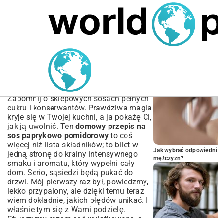
MARIUSZ ŁAMAGA
05.10.2025
BIZNES
POPULARNE A
Domowy Przepis na Sos
Paprykowo-Pomidorowy |
Prosty i Zdrowy
Zapomnij o sklepowych sosach pełnych
cukru i konserwantów. Prawdziwa magia
kryje się w Twojej kuchni, a ja pokażę Ci,
jak ją uwolnić. Ten
domowy przepis na
sos paprykowo pomidorowy
to coś
więcej niż lista składników; to bilet w
Jak wybrać odpowiedni 
jedną stronę do krainy intensywnego
mężczyzn?
smaku i aromatu, który wypełni cały
dom. Serio, sąsiedzi będą pukać do
drzwi. Mój pierwszy raz był, powiedzmy,
lekko przypalony, ale dzięki temu teraz
wiem dokładnie, jakich błędów unikać. I
właśnie tym się z Wami podzielę.