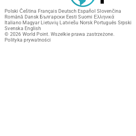
Polski
Čeština
Français
Deutsch
Español
Slovenčina
Română
Dansk
Български
Eesti
Suomi
Ελληνικά
Italiano
Magyar
Lietuvių
Latviešu
Norsk
Português
Srpski
Svenska
English
© 2026 World Point. Wszelkie prawa zastrzeżone.
Polityka prywatności