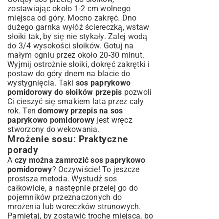
zostawiając około 1-2 cm wolnego
miejsca od góry. Mocno zakręć. Dno
dużego garnka wyłóż ściereczką, wstaw
słoiki tak, by się nie stykały. Zalej wodą
do 3/4 wysokości słoików. Gotuj na
małym ogniu przez około 20-30 minut.
Wyjmij ostrożnie słoiki, dokręć zakrętki i
postaw do góry dnem na blacie do
wystygnięcia. Taki
sos paprykowo
pomidorowy do słoików przepis
pozwoli
Ci cieszyć się smakiem lata przez cały
rok. Ten
domowy przepis na sos
paprykowo pomidorowy
jest wręcz
stworzony do wekowania.
Mrożenie sosu: Praktyczne
porady
A
czy można zamrozić sos paprykowo
pomidorowy
? Oczywiście! To jeszcze
prostsza metoda. Wystudź sos
całkowicie, a następnie przelej go do
pojemników przeznaczonych do
mrożenia lub woreczków strunowych.
Pamiętaj, by zostawić trochę miejsca, bo