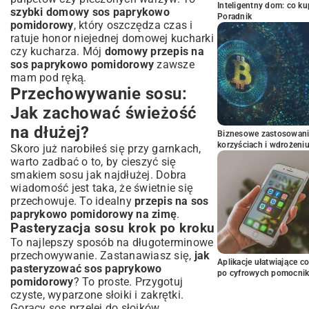
Inteligentny dom: co k
szybki domowy sos paprykowo
Poradnik
pomidorowy
, który oszczędza czas i
ratuje honor niejednej domowej kucharki
czy kucharza. Mój
domowy przepis na
sos paprykowo pomidorowy
zawsze
mam pod ręką.
Przechowywanie sosu:
Jak zachować świeżość
na dłużej?
Biznesowe zastosowani
korzyściach i wdrożeni
Skoro już narobiłeś się przy garnkach,
warto zadbać o to, by cieszyć się
smakiem sosu jak najdłużej. Dobra
wiadomość jest taka, że świetnie się
przechowuje. To idealny
przepis na sos
paprykowo pomidorowy na zimę
.
Pasteryzacja sosu krok po kroku
To najlepszy sposób na długoterminowe
przechowywanie. Zastanawiasz się,
jak
Aplikacje ułatwiające c
pasteryzować sos paprykowo
po cyfrowych pomocni
pomidorowy
? To proste. Przygotuj
czyste, wyparzone słoiki i zakrętki.
Gorący sos przelej do słoików,