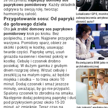
że otrzymasz
najlepszy domowy sos
paprykowo pomidorowy
. Każdy składnik
odgrywa tu swoją rolę, tworząc
harmonijną całość.
Lokalizator GPS, monito
Przygotowanie sosu: Od papryki
zabezpieczenia antykra
chronić auto?
do gotowego dzieła
Oto
jak zrobić domowy sos paprykowo
pomidorowy
krok po kroku. Bez
pośpiechu, z sercem. Najpierw przygotuj
warzywa. Pomidory sparz, obierz ze
skórki i pokrój w kostkę, usuwając
twarde części. Paprykę umyj, usuń
gniazda nasienne i również pokrój w
kostkę. Cebulę i czosnek drobno
Rozwiązania BIM jako n
posiekaj. W dużym garnku z grubym
architektonicznej
dnem rozgrzej oliwę. Wrzuć cebulę i
zeszklij ją na małym ogniu, aż będzie
miękka i słodka – to trwa około 10
minut. Dodaj czosnek i smaż jeszcze
minutę, uważając, by go nie przypalić.
Spalony czosnek to zbrodnia na smaku.
Następnie dodaj pokrojoną paprykę i duś
pod przykryciem przez około 15-20
minut, aż zmięknie. Teraz czas na
Jak zakupić wydajny ko