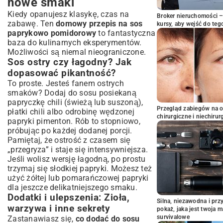
nowe smaki
Kiedy opanujesz klasykę, czas na
Broker nieruchomości – 
zabawę. Ten
domowy przepis na sos
kursy, aby wejść do teg
paprykowo pomidorowy
to fantastyczna
baza do kulinarnych eksperymentów.
Możliwości są niemal nieograniczone.
Sos ostry czy łagodny? Jak
dopasować pikantność?
To proste. Jesteś fanem ostrych
smaków? Dodaj do sosu posiekaną
papryczkę chili (świeżą lub suszoną),
Przegląd zabiegów na 
płatki chili albo odrobinę wędzonej
chirurgiczne i niechirur
papryki pimenton. Rób to stopniowo,
próbując po każdej dodanej porcji.
Pamiętaj, że ostrość z czasem się
„przegryza” i staje się intensywniejsza.
Jeśli wolisz wersję łagodną, po prostu
trzymaj się słodkiej papryki. Możesz też
użyć żółtej lub pomarańczowej papryki
dla jeszcze delikatniejszego smaku.
Dodatki i ulepszenia: Zioła,
Silna, niezawodna i pr
warzywa i inne sekrety
pokaż, jaka jest twoja 
survivalowe
Zastanawiasz się,
co dodać do sosu