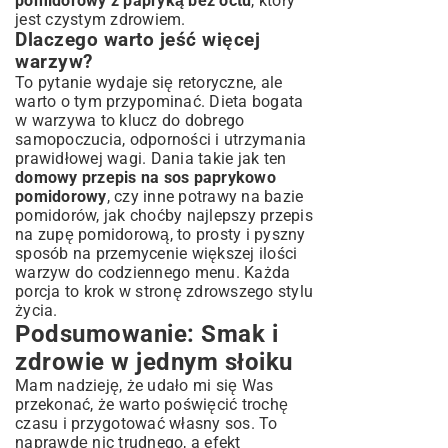
pomidorowy z papryką bez octu
, który
jest czystym zdrowiem.
Dlaczego warto jeść więcej
warzyw?
To pytanie wydaje się retoryczne, ale
warto o tym przypominać. Dieta bogata
w warzywa to klucz do dobrego
samopoczucia, odporności i utrzymania
prawidłowej wagi. Dania takie jak ten
domowy przepis na sos paprykowo
pomidorowy
, czy inne potrawy na bazie
pomidorów, jak choćby
najlepszy przepis
na zupę pomidorową
, to prosty i pyszny
sposób na przemycenie większej ilości
warzyw do codziennego menu. Każda
porcja to krok w stronę zdrowszego stylu
życia.
Podsumowanie: Smak i
zdrowie w jednym słoiku
Mam nadzieję, że udało mi się Was
przekonać, że warto poświęcić trochę
czasu i przygotować własny sos. To
naprawdę nic trudnego, a efekt