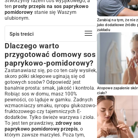
Stworzymy razem coś wyjątkowego, a
ten
prosty przepis na sos paprykowo
pomidorowy
stanie się Waszym
ulubionym.
Zarabiaj na tym, że ni
jako dodatkowe źródło 
zakładu
Spis treści
Dlaczego warto
Dlaczego warto przygotować domowy
sos paprykowo-pomidorowy?
przygotować domowy sos
Domowy sos paprykowo-pomidorowy:
paprykowo-pomidorowy?
Klasyczny przepis krok po kroku
Zastanawiasz się, po co ten cały wysiłek,
Składniki: Co będzie potrzebne do
skoro półki sklepowe uginają się od
idealnego sosu?
gotowych sosów? Odpowiedź jest
Przygotowanie sosu: Od papryki do
banalnie prosta: smak, jakość i kontrola.
Atopowe zapalenie skór
gotowego dzieła
Robiąc sos w domu, masz 100%
ciało?
Wskazówki dla początkujących: Jak
pewności, co ląduje w garnku. Żadnych
uniknąć najczęstszych błędów?
wzmacniaczy smaku, syropu glukozowo-
Warianty sosu paprykowo-
fruktozowego czy tajemniczych E-
pomidorowego: Odkryj nowe smaki
dodatków. Tylko świeże warzywa i zioła.
Sos ostry czy łagodny? Jak dopasować
To jest ten prawdziwy,
zdrowy sos
pikantność?
paprykowo pomidorowy przepis
, o
Dodatki i ulepszenia: Zioła, warzywa i inne
którym zawsze marzyłeś. Poza tym,