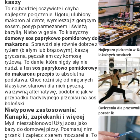
kaszy
To najbardziej oczywiste i chyba
najlepsze połączenie. Ugotuj ulubiony
makaron al dente, wymieszaj z gorącym
sosem, posyp parmezanem i świeżą
bazylią. Niebo w gębie. To klasyczny
domowy sos paprykowo pomidorowy do
makaronu
. Sprawdzi się równie dobrze z
ryżem (białym lub brązowym), kaszą
Najlepsza piekarnia w 
lokalnych smakach
gryczaną, pęczakiem czy komosą
ryżową. To danie, które nigdy się nie
nudzi, a ten
sos paprykowo pomidorowy
do makaronu przepis
to absolutna
podstawa. Choć różni się od mięsnych
klasyków, stanowi dla nich pyszną,
warzywną alternatywę, podobnie jak w
przypadku tradycyjnego
przepisu na sos
boloński
.
Ćwiczenia dla pracown
Nietypowe zastosowania:
poradnik
Kanapki, zapiekanki i więcej
Myśl nieszablonowo! Użyj sosu jako
bazy do domowej pizzy. Posmaruj nim
grzanki i zapiecz z serem mozzarella. To