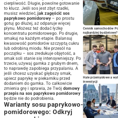
cierpliwość. Długie, powolne gotowanie
to klucz. Jeśli sos jest zbyt rzadki,
musisz wiedzieć,
jak zagęścić sos
paprykowo pomidorowy
– po prostu
gotuj go dłużej, aż odparuje więcej
płynu. Możesz też dodać łyżkę
Cennik samochodów Por
koncentratu pomidorowego. Po drugie,
najbardziej budżetowe?
smakuj na każdym etapie. Balansuj
kwasowość pomidorów szczyptą cukru
lub odrobiną miodu. Nie przesól na
początku – sos zredukuje objętość, a
smak soli stanie się intensywniejszy. Po
trzecie, używaj garnka z grubym dnem,
to naprawdę zapobiega przypalaniu. A
jeśli chcesz uzyskać głębszy smak,
Hale przemysłowe a wyt
upiecz paprykę w piekarniku przed
inwestycji
dodaniem do garnka. To całkowicie
zmienia grę i sprawia, że Twój
domowy
przepis na sos paprykowo pomidorowy
będzie nie do podrobienia.
Warianty sosu paprykowo-
pomidorowego: Odkryj