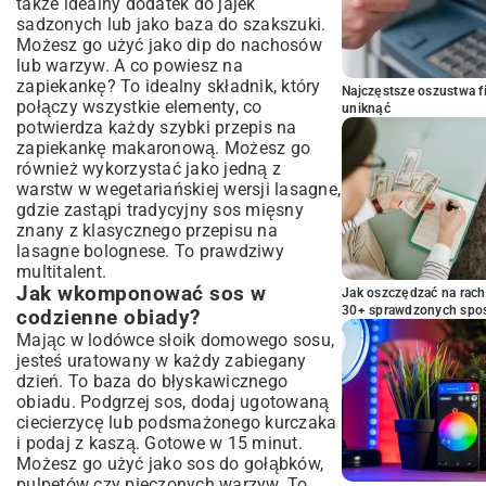
także idealny dodatek do jajek
sadzonych lub jako baza do szakszuki.
Możesz go użyć jako dip do nachosów
lub warzyw. A co powiesz na
zapiekankę? To idealny składnik, który
Najczęstsze oszustwa f
połączy wszystkie elementy, co
uniknąć
potwierdza każdy
szybki przepis na
zapiekankę makaronową
. Możesz go
również wykorzystać jako jedną z
warstw w wegetariańskiej wersji lasagne,
gdzie zastąpi tradycyjny sos mięsny
znany z
klasycznego przepisu na
lasagne bolognese
. To prawdziwy
multitalent.
Jak wkomponować sos w
Jak oszczędzać na rac
30+ sprawdzonych sp
codzienne obiady?
Mając w lodówce słoik domowego sosu,
jesteś uratowany w każdy zabiegany
dzień. To baza do błyskawicznego
obiadu. Podgrzej sos, dodaj ugotowaną
ciecierzycę lub podsmażonego kurczaka
i podaj z kaszą. Gotowe w 15 minut.
Możesz go użyć jako sos do gołąbków,
pulpetów czy pieczonych warzyw. To