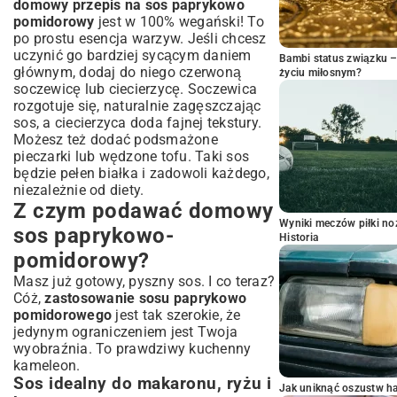
domowy przepis na sos paprykowo
pomidorowy
jest w 100% wegański! To
po prostu esencja warzyw. Jeśli chcesz
uczynić go bardziej sycącym daniem
Bambi status związku 
głównym, dodaj do niego czerwoną
życiu miłosnym?
soczewicę lub ciecierzycę. Soczewica
rozgotuje się, naturalnie zagęszczając
sos, a ciecierzyca doda fajnej tekstury.
Możesz też dodać podsmażone
pieczarki lub wędzone tofu. Taki sos
będzie pełen białka i zadowoli każdego,
niezależnie od diety.
Z czym podawać domowy
Wyniki meczów piłki noż
sos paprykowo-
Historia
pomidorowy?
Masz już gotowy, pyszny sos. I co teraz?
Cóż,
zastosowanie sosu paprykowo
pomidorowego
jest tak szerokie, że
jedynym ograniczeniem jest Twoja
wyobraźnia. To prawdziwy kuchenny
kameleon.
Sos idealny do makaronu, ryżu i
Jak uniknąć oszustw h