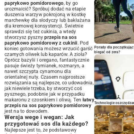
paprykowo pomidorowego
, by go
urozmaicić? Spróbuj dodać na etapie
duszenia warzyw pokrojoną w kostkę
marchewkę dla słodyczy lub bakłażana
dla kremowej konsystencji. Świetnie
sprawdzi się też cukinia, a wtedy
stworzysz pyszny
przepis na sos
paprykowo pomidorowy z cukinii
. Pod
Porady dla początkując
koniec gotowania możesz wrzucić garść
biegać od zera?
czarnych oliwek lub kaparów. A zioła?
Oprócz bazylii i oregano, fantastycznie
pasuje świeży tymianek, rozmaryn, a
nawet szczypta cynamonu dla
orientalnej nuty. Czasem najprostsze
rozwiązania są najlepsze, co udowadnia,
jak niewiele trzeba, by stworzyć coś
pysznego, podobnie jak w przypadku
makaronu z czosnkiem i oliwą
. Ten
łatwy
Technologie oszczędzan
przepis na sos paprykowo pomidorowy
jest na to dowodem.
Wersja wege i wegan: Jak
przygotować sos dla każdego?
Najlepsze jest to, że podstawowy