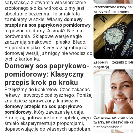
sekrety
satysfakcja z otwarcia własnoręcznie
Przerzedzone włosy na 
zrobionego słoika w środku zimy jest
Wersja wege i wegan: Jak przygotować sos
zatrzymać ten proces
dla każdego?
absolutnie bezcenna. To smak lata
zamknięty w szkle. Własny
domowy
Z czym podawać domowy sos
przepis na sos paprykowo pomidorowy
paprykowo-pomidorowy?
to powód do dumy. A smak? Nie ma
Sos idealny do makaronu, ryżu i kaszy
porównania. Sklepowe wersje nagle
Nietypowe zastosowania: Kanapki,
zaczynają smakować… płasko. Blado.
zapiekanki i więcej
Po prostu nijako. Kiedy raz spróbujesz
Jak wkomponować sos w codzienne
domowej wersji, już nigdy nie wrócisz do
obiady?
tych z kartonika.
Zeppelin – zegarki z l
Przechowywanie sosu: Jak zachować
Domowy sos paprykowo-
elegancją
świeżość na dłużej?
pomidorowy: Klasyczny
Pasteryzacja sosu krok po kroku
przepis krok po kroku
Mrożenie sosu: Praktyczne porady
Przejdźmy do konkretów. Czas zakasać
Ile czasu można przechowywać domowy
rękawy i stworzyć coś pysznego. Poniżej
sos?
znajdziesz sprawdzony, klasyczny
Korzyści zdrowotne domowego sosu
domowy przepis na sos paprykowo
paprykowo-pomidorowego
pomidorowy
, który zawsze się udaje.
Witaminy i minerały w papryce i
Pamiętaj, gotowanie to nie apteka, więc
Czy wiesz, jak prawidł
pomidorach
twarzy, by cieszyć się 
śmiało eksperymentuj z proporcjami,
Dlaczego warto jeść więcej warzyw?
niedoskonałości?
dopasowując je do własnych upodobań.