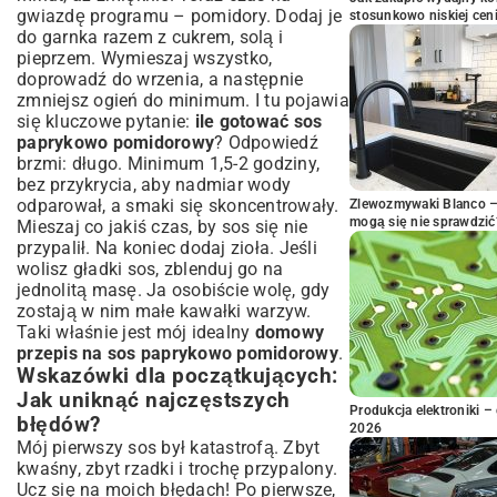
gwiazdę programu – pomidory. Dodaj je
stosunkowo niskiej cen
do garnka razem z cukrem, solą i
pieprzem. Wymieszaj wszystko,
doprowadź do wrzenia, a następnie
zmniejsz ogień do minimum. I tu pojawia
się kluczowe pytanie:
ile gotować sos
paprykowo pomidorowy
? Odpowiedź
brzmi: długo. Minimum 1,5-2 godziny,
bez przykrycia, aby nadmiar wody
odparował, a smaki się skoncentrowały.
Zlewozmywaki Blanco – 
mogą się nie sprawdzić
Mieszaj co jakiś czas, by sos się nie
przypalił. Na koniec dodaj zioła. Jeśli
wolisz gładki sos, zblenduj go na
jednolitą masę. Ja osobiście wolę, gdy
zostają w nim małe kawałki warzyw.
Taki właśnie jest mój idealny
domowy
przepis na sos paprykowo pomidorowy
.
Wskazówki dla początkujących:
Jak uniknąć najczęstszych
Produkcja elektroniki – 
błędów?
2026
Mój pierwszy sos był katastrofą. Zbyt
kwaśny, zbyt rzadki i trochę przypalony.
Ucz się na moich błędach! Po pierwsze,