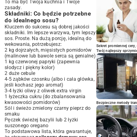
Podsumowanie: Smak i zdrowie w
To ma być Twoja kuchnia i Twoje
jednym słoiku
zasady.
Składniki: Co będzie potrzebne
do idealnego sosu?
Kluczem do sukcesu są dobrej jakości
składniki. Im lepsze warzywa, tym lepszy
sos. Proste. Na dużą porcję, idealną do
wekowania, potrzebujesz:
Sekret promiennej cery,
2 kg dojrzałych, mięsistych pomidorów
Twój najlepszy sprzymi
(malinowe lub bawole serca są genialne)
1 kg czerwonej papryki (zapewnia
słodycz i piękny kolor)
2 duże cebule
4-5 ząbków czosnku (albo i cała główka,
jeśli kochasz jego aromat)
3-4 łyżki oliwy z oliwek extra virgin
1 łyżeczka cukru (do zbalansowania
kwasowości pomidorów)
Bezpieczne metody trans
Sól i świeżo zmielony czarny pieprz do
smaku
Pęczek świeżej bazylii lub 2 łyżki
suszonego oregano
To podstawowa lista, która gwarantuje,