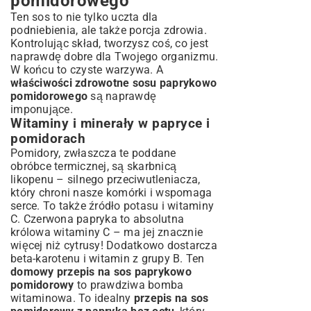
pomidorowego
Ten sos to nie tylko uczta dla
podniebienia, ale także porcja zdrowia.
Kontrolując skład, tworzysz coś, co jest
naprawdę dobre dla Twojego organizmu.
W końcu to czyste warzywa. A
właściwości zdrowotne sosu paprykowo
pomidorowego
są naprawdę
imponujące.
Witaminy i minerały w papryce i
pomidorach
Pomidory, zwłaszcza te poddane
obróbce termicznej, są skarbnicą
likopenu – silnego przeciwutleniacza,
który chroni nasze komórki i wspomaga
serce. To także źródło potasu i witaminy
C. Czerwona papryka to absolutna
królowa witaminy C – ma jej znacznie
więcej niż cytrusy! Dodatkowo dostarcza
beta-karotenu i witamin z grupy B. Ten
domowy przepis na sos paprykowo
pomidorowy
to prawdziwa bomba
witaminowa. To idealny
przepis na sos