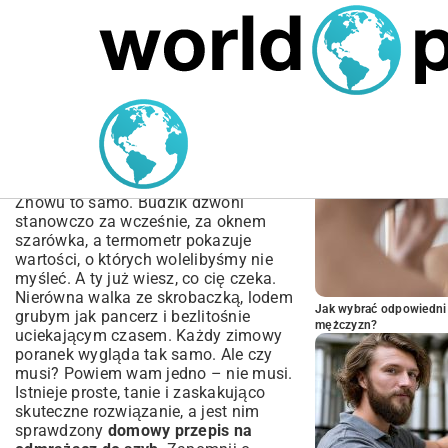
MARIUSZ ŁAMAGA
04.10.2025
TECHNOLOGIE
POPULARNE A
Domowy Przepis na
Odmrażacz do Szyb –
Skuteczny i Tani
Znowu to samo. Budzik dzwoni
stanowczo za wcześnie, za oknem
szarówka, a termometr pokazuje
wartości, o których wolelibyśmy nie
myśleć. A ty już wiesz, co cię czeka.
Nierówna walka ze skrobaczką, lodem
Jak wybrać odpowiedni 
grubym jak pancerz i bezlitośnie
mężczyzn?
uciekającym czasem. Każdy zimowy
poranek wygląda tak samo. Ale czy
musi? Powiem wam jedno – nie musi.
Istnieje proste, tanie i zaskakująco
skuteczne rozwiązanie, a jest nim
sprawdzony
domowy przepis na