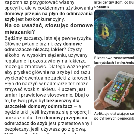
zapomnisz przygotować własny
Inteligentny dom: co k
specyfik, ale w codziennym użytkowaniu
Poradnik
domowy przepis na płyn do odmrażania
szyb
jest bezkonkurencyjny.
Na co uważać, stosując domowe
mieszanki?
Bądźmy szczerzy, istnieją pewne ryzyka.
Główne pytanie brzmi:
czy domowe
odmrażacze niszczą lakier
? Czysty
alkohol w wysokim stężeniu, używany
Biznesowe zastosowani
regularnie i pozostawiony na lakierze,
korzyściach i wdrożeni
może go zmatowić. Dlatego ważne jest,
aby pryskać głównie na szybę i od razu
wycierać ewentualne zacieki z karoserii.
Płyn do naczyń w nadmiarze też może
zmywać wosk z lakieru. Kluczem jest
umiar i prawidłowe stosowanie. Dbaj o
to, by twój płyn był
bezpieczny dla
uszczelek domowy odmrażacz
– a
będzie taki, jeśli trzymasz się proporcji i
Aplikacje ułatwiające c
unikasz octu. Ten
domowy przepis na
po cyfrowych pomocni
odmrażacz do szyb
jest przetestowany i
bezpieczny, jeśli używasz go z głową.