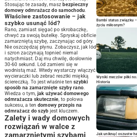
Stosując te zasady, masz
bezpieczny
domowy odmrażacz do samochodu
.
Właściwe zastosowanie – jak
Bambi status związku 
szybko usunąć lód?
życiu miłosnym?
Rano, zamiast sięgać po skrobaczkę,
chwyć za swoją butelkę. Spryskaj obficie
zamarzniętą szybę, zaczynając od góry.
Nie oszczędzaj płynu. Zobaczysz, jak lód
i szron zaczynają topnieć niemal
natychmiast. Daj mu chwilę, dosłownie
30-60 sekund. Lód zamieni się w
wodnistą maź. Wtedy wystarczy włączyć
wycieraczki lub zebrać resztki miękką
Wyniki meczów piłki noż
ściereczką. To jest właśnie ten
szybki
Historia
sposób na zamarznięte szyby rano
.
Wiedza o tym,
jak używać domowego
odmrażacza skutecznie
, to połowa
sukcesu, a ten
domowy przepis na
odmrażacz do szyb
jest kluczem.
Zalety i wady domowych
rozwiązań w walce z
zamarzniętymi szybami
Jak uniknąć oszustw h