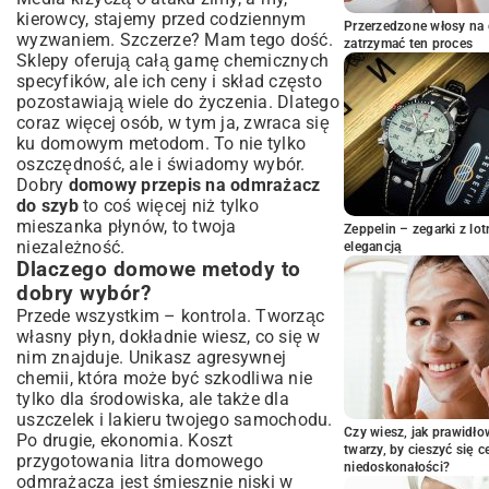
kierowcy, stajemy przed codziennym
Alternatywne rozwiązania: ocet, sól, inne
Przerzedzone włosy na 
wyzwaniem. Szczerze? Mam tego dość.
domowe środki
zatrzymać ten proces
Sklepy oferują całą gamę chemicznych
Krok po kroku: Przygotowanie i aplikacja
specyfików, ale ich ceny i skład często
domowego odmrażacza
pozostawiają wiele do życzenia. Dlatego
Proporcje dla optymalnej skuteczności
coraz więcej osób, w tym ja, zwraca się
Jak bezpiecznie przechowywać domowy
ku domowym metodom. To nie tylko
odmrażacz?
oszczędność, ale i świadomy wybór.
Właściwe zastosowanie – jak szybko
Dobry
domowy przepis na odmrażacz
usunąć lód?
do szyb
to coś więcej niż tylko
mieszanka płynów, to twoja
Zalety i wady domowych rozwiązań w
Zeppelin – zegarki z l
niezależność.
walce z zamarzniętymi szybami
elegancją
Dlaczego domowe metody to
Oszczędność i ekologia – podwójna
dobry wybór?
korzyść
Przede wszystkim – kontrola. Tworząc
Porównanie z komercyjnymi
własny płyn, dokładnie wiesz, co się w
odmrażaczami
nim znajduje. Unikasz agresywnej
Na co uważać, stosując domowe
chemii, która może być szkodliwa nie
mieszanki?
tylko dla środowiska, ale także dla
Więcej niż odmrażanie: Porady na
uszczelek i lakieru twojego samochodu.
zimowe poranki bez skrobania
Czy wiesz, jak prawidł
Po drugie, ekonomia. Koszt
twarzy, by cieszyć się 
Jak zapobiegać zamarzaniu szyb?
przygotowania litra domowego
niedoskonałości?
Inne triki na szybkie odśnieżanie i
odmrażacza jest śmiesznie niski w