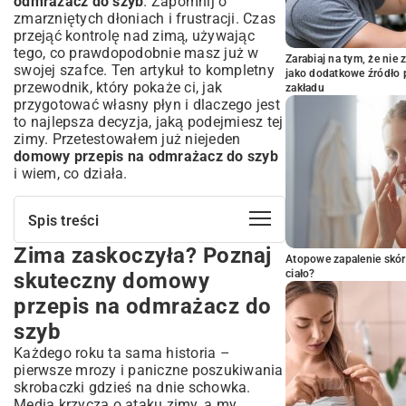
odmrażacz do szyb
. Zapomnij o
zmarzniętych dłoniach i frustracji. Czas
przejąć kontrolę nad zimą, używając
tego, co prawdopodobnie masz już w
Zarabiaj na tym, że ni
swojej szafce. Ten artykuł to kompletny
jako dodatkowe źródło 
przewodnik, który pokaże ci, jak
zakładu
przygotować własny płyn i dlaczego jest
to najlepsza decyzja, jaką podejmiesz tej
zimy. Przetestowałem już niejeden
domowy przepis na odmrażacz do szyb
i wiem, co działa.
Spis treści
Zima zaskoczyła? Poznaj
Zima zaskoczyła? Poznaj skuteczny
Atopowe zapalenie skór
domowy przepis na odmrażacz do szyb
ciało?
skuteczny domowy
Dlaczego domowe metody to dobry wybór?
przepis na odmrażacz do
Czy odmrażacz w sprayu jest zawsze
szyb
potrzebny?
Składniki, które masz w domu: Jak
Każdego roku ta sama historia –
zrobić ekologiczny odmrażacz?
pierwsze mrozy i paniczne poszukiwania
skrobaczki gdzieś na dnie schowka.
Podstawowe składniki: alkohol
izopropylowy, woda, płyn do naczyń
Media krzyczą o ataku zimy, a my,