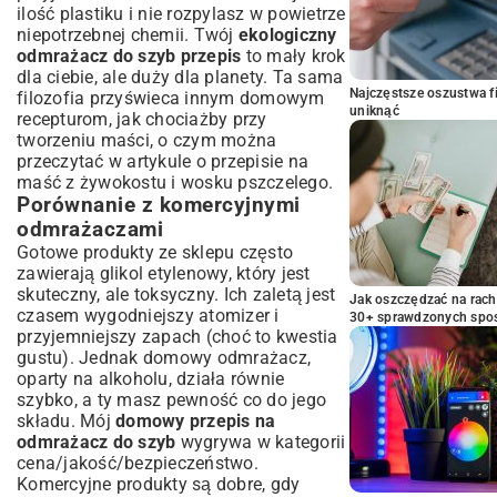
ilość plastiku i nie rozpylasz w powietrze
niepotrzebnej chemii. Twój
ekologiczny
odmrażacz do szyb przepis
to mały krok
dla ciebie, ale duży dla planety. Ta sama
Najczęstsze oszustwa f
filozofia przyświeca innym domowym
uniknąć
recepturom, jak chociażby przy
tworzeniu maści, o czym można
przeczytać w artykule o
przepisie na
maść z żywokostu i wosku pszczelego
.
Porównanie z komercyjnymi
odmrażaczami
Gotowe produkty ze sklepu często
zawierają glikol etylenowy, który jest
skuteczny, ale toksyczny. Ich zaletą jest
Jak oszczędzać na rac
czasem wygodniejszy atomizer i
30+ sprawdzonych sp
przyjemniejszy zapach (choć to kwestia
gustu). Jednak domowy odmrażacz,
oparty na alkoholu, działa równie
szybko, a ty masz pewność co do jego
składu. Mój
domowy przepis na
odmrażacz do szyb
wygrywa w kategorii
cena/jakość/bezpieczeństwo.
Komercyjne produkty są dobre, gdy