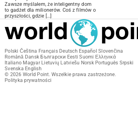
Zawsze myślałem, że inteligentny dom
to gadżet dla milionerów. Coś z filmów o
przyszłości, gdzie […]
Polski
Čeština
Français
Deutsch
Español
Slovenčina
Română
Dansk
Български
Eesti
Suomi
Ελληνικά
Italiano
Magyar
Lietuvių
Latviešu
Norsk
Português
Srpski
Svenska
English
© 2026 World Point. Wszelkie prawa zastrzeżone.
Polityka prywatności