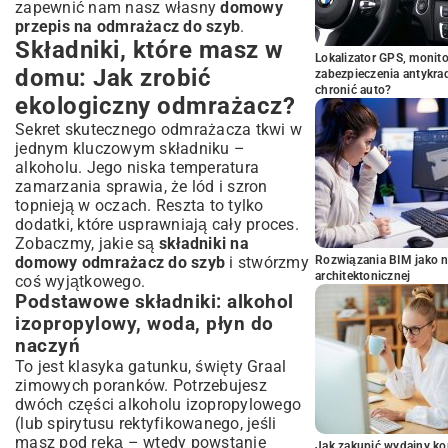
zapewnić nam nasz własny
domowy
przepis na odmrażacz do szyb
.
Składniki, które masz w
Lokalizator GPS, monito
domu: Jak zrobić
zabezpieczenia antykra
chronić auto?
ekologiczny odmrażacz?
Sekret skutecznego odmrażacza tkwi w
jednym kluczowym składniku –
alkoholu. Jego niska temperatura
zamarzania sprawia, że lód i szron
topnieją w oczach. Reszta to tylko
dodatki, które usprawniają cały proces.
Zobaczmy, jakie są
składniki na
domowy odmrażacz do szyb
i stwórzmy
Rozwiązania BIM jako n
architektonicznej
coś wyjątkowego.
Podstawowe składniki: alkohol
izopropylowy, woda, płyn do
naczyń
To jest klasyka gatunku, święty Graal
zimowych poranków. Potrzebujesz
dwóch części alkoholu izopropylowego
(lub spirytusu rektyfikowanego, jeśli
masz pod ręką – wtedy powstanie
Jak zakupić wydajny ko