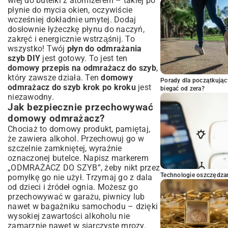
wlej do butelki z atomizerem – takiej po
płynie do mycia okien, oczywiście
wcześniej dokładnie umytej. Dodaj
dosłownie łyżeczkę płynu do naczyń,
zakręć i energicznie wstrząśnij. To
wszystko! Twój
płyn do odmrażania
szyb DIY
jest gotowy. To jest ten
domowy przepis na odmrażacz do szyb
,
który zawsze działa. Ten
domowy
Porady dla początkując
odmrażacz do szyb krok po kroku
jest
biegać od zera?
niezawodny.
Jak bezpiecznie przechowywać
domowy odmrażacz?
Chociaż to domowy produkt, pamiętaj,
że zawiera alkohol. Przechowuj go w
szczelnie zamkniętej, wyraźnie
oznaczonej butelce. Napisz markerem
„ODMRAŻACZ DO SZYB”, żeby nikt przez
Technologie oszczędzan
pomyłkę go nie użył. Trzymaj go z dala
od dzieci i źródeł ognia. Możesz go
przechowywać w garażu, piwnicy lub
nawet w bagażniku samochodu – dzięki
wysokiej zawartości alkoholu nie
zamarznie nawet w siarczyste mrozy.