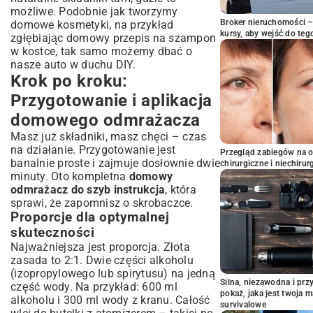
możliwe. Podobnie jak tworzymy
Broker nieruchomości – 
domowe kosmetyki, na przykład
kursy, aby wejść do teg
zgłębiając
domowy przepis na szampon
w kostce
, tak samo możemy dbać o
nasze auto w duchu DIY.
Krok po kroku:
Przygotowanie i aplikacja
domowego odmrażacza
Masz już składniki, masz chęci – czas
na działanie. Przygotowanie jest
Przegląd zabiegów na 
banalnie proste i zajmuje dosłownie dwie
chirurgiczne i niechirur
minuty. Oto kompletna
domowy
odmrażacz do szyb instrukcja
, która
sprawi, że zapomnisz o skrobaczce.
Proporcje dla optymalnej
skuteczności
Najważniejsza jest proporcja. Złota
zasada to 2:1. Dwie części alkoholu
(izopropylowego lub spirytusu) na jedną
Silna, niezawodna i pr
część wody. Na przykład: 600 ml
pokaż, jaka jest twoja 
alkoholu i 300 ml wody z kranu. Całość
survivalowe