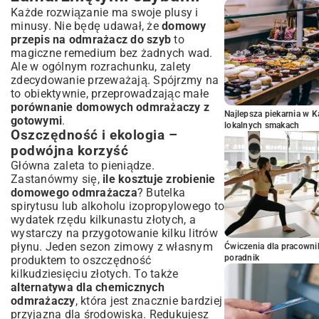
Każde rozwiązanie ma swoje plusy i
minusy. Nie będę udawał, że
domowy
przepis na odmrażacz do szyb
to
magiczne remedium bez żadnych wad.
Ale w ogólnym rozrachunku, zalety
zdecydowanie przeważają. Spójrzmy na
to obiektywnie, przeprowadzając małe
porównanie domowych odmrażaczy z
Najlepsza piekarnia w 
gotowymi
.
lokalnych smakach
Oszczędność i ekologia –
podwójna korzyść
Główna zaleta to pieniądze.
Zastanówmy się,
ile kosztuje zrobienie
domowego odmrażacza
? Butelka
spirytusu lub alkoholu izopropylowego to
wydatek rzędu kilkunastu złotych, a
wystarczy na przygotowanie kilku litrów
płynu. Jeden sezon zimowy z własnym
Ćwiczenia dla pracown
poradnik
produktem to oszczędność
kilkudziesięciu złotych. To także
alternatywa dla chemicznych
odmrażaczy
, która jest znacznie bardziej
przyjazna dla środowiska. Redukujesz