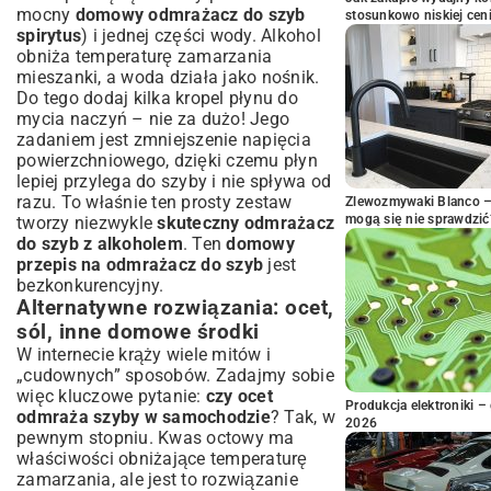
mocny
domowy odmrażacz do szyb
stosunkowo niskiej cen
spirytus
) i jednej części wody. Alkohol
obniża temperaturę zamarzania
mieszanki, a woda działa jako nośnik.
Do tego dodaj kilka kropel płynu do
mycia naczyń – nie za dużo! Jego
zadaniem jest zmniejszenie napięcia
powierzchniowego, dzięki czemu płyn
lepiej przylega do szyby i nie spływa od
razu. To właśnie ten prosty zestaw
Zlewozmywaki Blanco – 
mogą się nie sprawdzić
tworzy niezwykle
skuteczny odmrażacz
do szyb z alkoholem
. Ten
domowy
przepis na odmrażacz do szyb
jest
bezkonkurencyjny.
Alternatywne rozwiązania: ocet,
sól, inne domowe środki
W internecie krąży wiele mitów i
„cudownych” sposobów. Zadajmy sobie
więc kluczowe pytanie:
czy ocet
Produkcja elektroniki – 
odmraża szyby w samochodzie
? Tak, w
2026
pewnym stopniu. Kwas octowy ma
właściwości obniżające temperaturę
zamarzania, ale jest to rozwiązanie