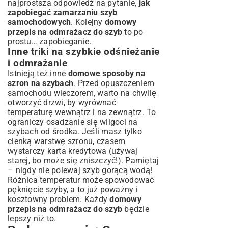
najprostsza odpowiedź na pytanie,
jak
zapobiegać zamarzaniu szyb
samochodowych
. Kolejny
domowy
przepis na odmrażacz do szyb
to po
prostu… zapobieganie.
Inne triki na szybkie odśnieżanie
i odmrażanie
Istnieją też inne
domowe sposoby na
szron na szybach
. Przed opuszczeniem
samochodu wieczorem, warto na chwilę
otworzyć drzwi, by wyrównać
temperaturę wewnątrz i na zewnątrz. To
ograniczy osadzanie się wilgoci na
szybach od środka. Jeśli masz tylko
cienką warstwę szronu, czasem
wystarczy karta kredytowa (używaj
starej, bo może się zniszczyć!). Pamiętaj
– nigdy nie polewaj szyb gorącą wodą!
Różnica temperatur może spowodować
pęknięcie szyby, a to już poważny i
kosztowny problem. Każdy
domowy
przepis na odmrażacz do szyb
będzie
lepszy niż to.