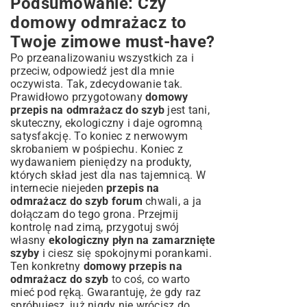
Podsumowanie: Czy
domowy odmrażacz to
Twoje zimowe must-have?
Po przeanalizowaniu wszystkich za i
przeciw, odpowiedź jest dla mnie
oczywista. Tak, zdecydowanie tak.
Prawidłowo przygotowany
domowy
przepis na odmrażacz do szyb
jest tani,
skuteczny, ekologiczny i daje ogromną
satysfakcję. To koniec z nerwowym
skrobaniem w pośpiechu. Koniec z
wydawaniem pieniędzy na produkty,
których skład jest dla nas tajemnicą. W
internecie niejeden
przepis na
odmrażacz do szyb forum
chwali, a ja
dołączam do tego grona. Przejmij
kontrolę nad zimą, przygotuj swój
własny
ekologiczny płyn na zamarznięte
szyby
i ciesz się spokojnymi porankami.
Ten konkretny
domowy przepis na
odmrażacz do szyb
to coś, co warto
mieć pod ręką. Gwarantuję, że gdy raz
spróbujesz, już nigdy nie wrócisz do