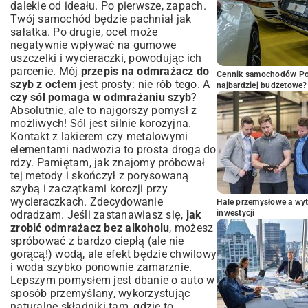
dalekie od ideału. Po pierwsze, zapach.
Twój samochód będzie pachniał jak
sałatka. Po drugie, ocet może
negatywnie wpływać na gumowe
uszczelki i wycieraczki, powodując ich
parcenie. Mój
przepis na odmrażacz do
Cennik samochodów Por
szyb z octem
jest prosty: nie rób tego. A
najbardziej budżetowe?
czy sól pomaga w odmrażaniu szyb
?
Absolutnie, ale to najgorszy pomysł z
możliwych! Sól jest silnie korozyjna.
Kontakt z lakierem czy metalowymi
elementami nadwozia to prosta droga do
rdzy. Pamiętam, jak znajomy próbował
tej metody i skończył z porysowaną
szybą i zaczątkami korozji przy
wycieraczkach. Zdecydowanie
Hale przemysłowe a wyt
odradzam. Jeśli zastanawiasz się,
jak
inwestycji
zrobić odmrażacz bez alkoholu
, możesz
spróbować z bardzo ciepłą (ale nie
gorącą!) wodą, ale efekt będzie chwilowy
i woda szybko ponownie zamarznie.
Lepszym pomysłem jest dbanie o auto w
sposób przemyślany, wykorzystując
naturalne składniki tam, gdzie to