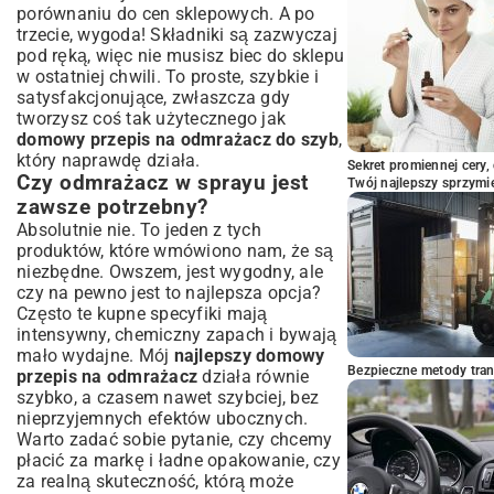
odmrażanie
porównaniu do cen sklepowych. A po
Podsumowanie: Czy domowy
trzecie, wygoda! Składniki są zazwyczaj
odmrażacz to Twoje zimowe must-have?
pod ręką, więc nie musisz biec do sklepu
w ostatniej chwili. To proste, szybkie i
satysfakcjonujące, zwłaszcza gdy
tworzysz coś tak użytecznego jak
domowy przepis na odmrażacz do szyb
,
który naprawdę działa.
Sekret promiennej cery,
Czy odmrażacz w sprayu jest
Twój najlepszy sprzymi
zawsze potrzebny?
Absolutnie nie. To jeden z tych
produktów, które wmówiono nam, że są
niezbędne. Owszem, jest wygodny, ale
czy na pewno jest to najlepsza opcja?
Często te kupne specyfiki mają
intensywny, chemiczny zapach i bywają
mało wydajne. Mój
najlepszy domowy
Bezpieczne metody trans
przepis na odmrażacz
działa równie
szybko, a czasem nawet szybciej, bez
nieprzyjemnych efektów ubocznych.
Warto zadać sobie pytanie, czy chcemy
płacić za markę i ładne opakowanie, czy
za realną skuteczność, którą może