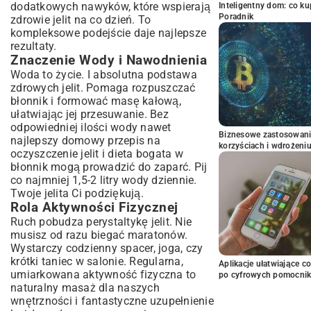
dodatkowych nawyków, które wspierają
Inteligentny dom: co k
Poradnik
zdrowie jelit na co dzień. To
kompleksowe podejście daje najlepsze
rezultaty.
Znaczenie Wody i Nawodnienia
Woda to życie. I absolutna podstawa
zdrowych jelit. Pomaga rozpuszczać
błonnik i formować masę kałową,
ułatwiając jej przesuwanie. Bez
odpowiedniej ilości wody nawet
Biznesowe zastosowani
najlepszy domowy przepis na
korzyściach i wdrożeni
oczyszczenie jelit i dieta bogata w
błonnik mogą prowadzić do zaparć. Pij
co najmniej 1,5-2 litry wody dziennie.
Twoje jelita Ci podziękują.
Rola Aktywności Fizycznej
Ruch pobudza perystaltykę jelit. Nie
musisz od razu biegać maratonów.
Wystarczy codzienny spacer, joga, czy
krótki taniec w salonie. Regularna,
Aplikacje ułatwiające c
umiarkowana aktywność fizyczna to
po cyfrowych pomocni
naturalny masaż dla naszych
wnętrzności i fantastyczne uzupełnienie