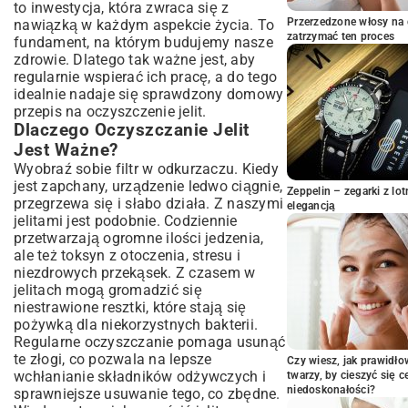
to inwestycja, która zwraca się z
Przepisy na Soki i Koktajle Detoksykujące
Przerzedzone włosy na 
nawiązką w każdym aspekcie życia. To
Oczyszczające Napary Ziołowe
zatrzymać ten proces
fundament, na którym budujemy nasze
Proste Potrawy Wspierające Pracę Jelit
zdrowie. Dlatego tak ważne jest, aby
regularnie wspierać ich pracę, a do tego
Jak Prawidłowo Przeprowadzić Domowe
idealnie nadaje się sprawdzony domowy
Oczyszczanie Jelit?
przepis na oczyszczenie jelit.
Częstotliwość i Czas Trwania Kuracji
Dlaczego Oczyszczanie Jelit
Wskazówki Przed, W Trakcie i Po
Jest Ważne?
Oczyszczaniu
Wyobraź sobie filtr w odkurzaczu. Kiedy
Poza Przepisami: Komplementarne
jest zapchany, urządzenie ledwo ciągnie,
Metody dla Zdrowych Jelit
Zeppelin – zegarki z l
przegrzewa się i słabo działa. Z naszymi
elegancją
Znaczenie Wody i Nawodnienia
jelitami jest podobnie. Codziennie
Rola Aktywności Fizycznej
przetwarzają ogromne ilości jedzenia,
ale też toksyn z otoczenia, stresu i
Probiotyki i Prebiotyki w Diecie
niezdrowych przekąsek. Z czasem w
Czy Domowe Oczyszczanie Jelit Jest
jelitach mogą gromadzić się
Bezpieczne? Przeciwwskazania
niestrawione resztki, które stają się
Kiedy Należy Zachować Ostrożność?
pożywką dla niekorzystnych bakterii.
Podsumowanie: Długoterminowe
Regularne oczyszczanie pomaga usunąć
Korzyści Zdrowych Jelit
te złogi, co pozwala na lepsze
Czy wiesz, jak prawidł
wchłanianie składników odżywczych i
twarzy, by cieszyć się 
niedoskonałości?
sprawniejsze usuwanie tego, co zbędne.