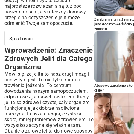
decyzji w moim życiu. Czasami
najprostsze rozwiązania są tuż pod
naszym nosem, a skuteczny domowy
przepis na oczyszczenie jelit może
Zarabiaj na tym, że ni
odmienić Twoje samopoczucie.
jako dodatkowe źródło 
zakładu
Spis treści
Wprowadzenie: Znaczenie
Wprowadzenie: Znaczenie Zdrowych
Jelit dla Całego Organizmu
Zdrowych Jelit dla Całego
Dlaczego Oczyszczanie Jelit Jest Ważne?
Organizmu
Sygnały, Że Twoje Jelita Potrzebują
Mówi się, że jelita to nasz drugi mózg i
Oczyszczenia
coś w tym jest. To nie tylko rura do
Najczęstsze Objawy Problemów
trawienia jedzenia. To centrum
Atopowe zapalenie skór
Jelitowych
dowodzenia naszym samopoczuciem,
ciało?
Naturalne Składniki, Które Wspierają
odpornością, a nawet nastrojem. Kiedy
Detoks Jelit
jelita są zdrowe i czyste, cały organizm
Produkty Spożywcze Przyjazne Jeliom
funkcjonuje jak dobrze naoliwiona
maszyna. Lepsza energia, czystsza
Zioła i Przyprawy o Działaniu
Oczyszczającym
skóra, mniej problemów z trawieniem. To
wszystko zaczyna się właśnie tam.
Sprawdzone Domowe Przepisy na
Dbanie o zdrowe jelita domowe sposoby
Oczyszczenie Jelit