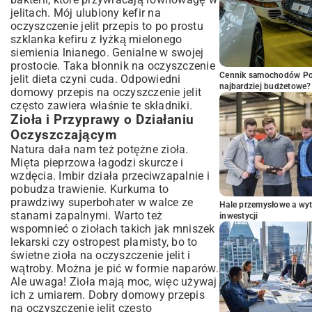
jelitach. Mój ulubiony kefir na
oczyszczenie jelit przepis to po prostu
szklanka kefiru z łyżką mielonego
siemienia lnianego. Genialne w swojej
prostocie. Taka błonnik na oczyszczenie
Cennik samochodów Por
jelit dieta czyni cuda. Odpowiedni
najbardziej budżetowe?
domowy przepis na oczyszczenie jelit
często zawiera właśnie te składniki.
Zioła i Przyprawy o Działaniu
Oczyszczającym
Natura dała nam też potężne zioła.
Mięta pieprzowa łagodzi skurcze i
wzdęcia. Imbir działa przeciwzapalnie i
pobudza trawienie. Kurkuma to
prawdziwy superbohater w walce ze
Hale przemysłowe a wyt
stanami zapalnymi. Warto też
inwestycji
wspomnieć o ziołach takich jak mniszek
lekarski czy ostropest plamisty, bo to
świetne zioła na oczyszczenie jelit i
wątroby. Można je pić w formie naparów.
Ale uwaga! Zioła mają moc, więc używaj
ich z umiarem. Dobry domowy przepis
na oczyszczenie jelit często