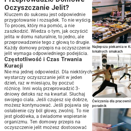
Oczyszczanie Jelit?
Kluczem do sukcesu jest odpowiednie
przygotowanie i rozsądek. To nie wyścig.
To proces, który ma pomóc, a nie
zaszkodzić. Wiedza o tym, jak oczyścić
jelita w domu naturalnie, to jedno, ale
przeprowadzenie tego z głową to drugie.
Najlepsza piekarnia w 
Każdy domowy przepis na oczyszczenie
lokalnych smakach
jelit wymaga odpowiedniego podejścia.
Częstotliwość i Czas Trwania
Kuracji
Nie ma jednej odpowiedzi. Dla niektórych
wystarczy oczyszczanie jelit w jeden
dzień, raz w miesiącu, by poczuć
różnicę. Inni wolą przeprowadzić 3-
dniowy detoks raz na kwartał. Słuchaj
swojego ciała. Jeśli czujesz się dobrze,
Ćwiczenia dla pracown
możesz kontynuować. Jeśli pojawia się
poradnik
osłabienie czy ból głowy, zwolnij. To nie
jest głodówka, a świadome wspieranie
organizmu. Ten domowy przepis na
oczyszczenie jelit możesz dostosować