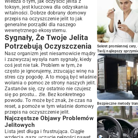
Wiedza o tym, jak oczyścić jelita z
toksyn, jest kluczowa dla odzyskania
witalności. Dobrze dobrany domowy
przepis na oczyszczenie jelit to jak
generalne porządki dla naszego
wewnętrznego ekosystemu.
Sygnały, Że Twoje Jelita
Potrzebują Oczyszczenia
Sekret promiennej cery,
Twój najlepszy sprzymi
Nasz organizm jest niesamowicie mądry
i zazwyczaj wysyła nam sygnały, kiedy
coś jest nie tak. Problem w tym, że
często je ignorujemy, zrzucając winę na
stres czy pogodę. A to mogą być właśnie
wołania o pomoc ze strony naszych jelit.
Zastanów się, czy ostatnio nie czujesz
się po prostu… źle. Bez konkretnego
powodu. To może być znak, że czas na
Bezpieczne metody trans
reset, a pomoże w tym właśnie domowy
przepis na oczyszczenie jelit.
Najczęstsze Objawy Problemów
Jelitowych
Lista jest długa i frustrująca. Ciągłe
wzdęcia, gazy, uczucie pełności nawet