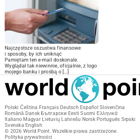
Najczęstsze oszustwa finansowe
i sposoby, by ich uniknąć
Pamiętam ten e-mail doskonale.
Wyglądał tak niewinnie, oficjalnie, z logo
mojego banku i prośbą o […]
Polski
Čeština
Français
Deutsch
Español
Slovenčina
Română
Dansk
Български
Eesti
Suomi
Ελληνικά
Italiano
Magyar
Lietuvių
Latviešu
Norsk
Português
Srpski
Svenska
English
© 2026 World Point. Wszelkie prawa zastrzeżone.
Polityka prywatności