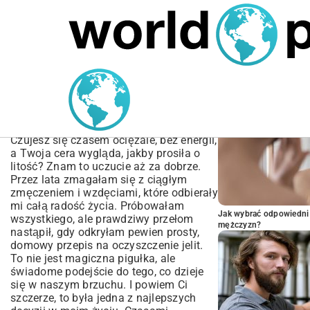
MARIUSZ ŁAMAGA
05.10.2025
BIZNES
POPULARNE A
Domowy Przepis na
Oczyszczenie Jelit:
Kompletny Przewodnik
Czujesz się czasem ociężale, bez energii,
a Twoja cera wygląda, jakby prosiła o
litość? Znam to uczucie aż za dobrze.
Przez lata zmagałam się z ciągłym
zmęczeniem i wzdęciami, które odbierały
mi całą radość życia. Próbowałam
Jak wybrać odpowiedni 
wszystkiego, ale prawdziwy przełom
mężczyzn?
nastąpił, gdy odkryłam pewien prosty,
domowy przepis na oczyszczenie jelit.
To nie jest magiczna pigułka, ale
świadome podejście do tego, co dzieje
się w naszym brzuchu. I powiem Ci
szczerze, to była jedna z najlepszych