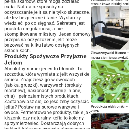
pełna skarbów, które mogą zdziałać
stosunkowo niskiej cen
cuda. Naturalne sposoby na
oczyszczanie jelit są nie tylko skuteczne,
ale też bezpieczne i tanie. Wystarczy
wiedzieć, po co sięgnąć. Sekretem jest
prostota i regularność, a nie
skomplikowane mikstury. Jeden domowy
przepis na oczyszczenie jelit może
bazować na kilku łatwo dostępnych
składnikach.
Zlewozmywaki Blanco – 
Produkty Spożywcze Przyjazne
mogą się nie sprawdzić
Jeliom
Absolutny numer jeden to błonnik. To
szczotka, która wymiata z jelit wszystkie
śmieci. Znajdziesz go w owocach
(jabłka, gruszki), warzywach (brokuły,
marchew), nasionach (siemię lniane,
chia) i pełnoziarnistych produktach.
Zastanawiasz się, co jeść żeby oczyścić
jelita? Postaw na surowe warzywa i
Produkcja elektroniki – 
2026
owoce. Fermentowane produkty, takie jak
kiszonki czy naturalny kefir, to kolejny
sprzymierzeniec. Dostarczają dobrych
bakterii, które przywracają równowagę w