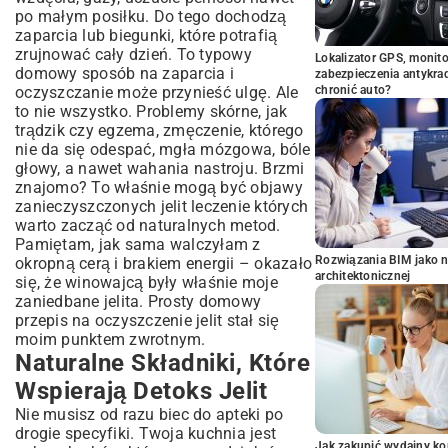
po małym posiłku. Do tego dochodzą
zaparcia lub biegunki, które potrafią
zrujnować cały dzień. To typowy
Lokalizator GPS, monito
domowy sposób na zaparcia i
zabezpieczenia antykra
oczyszczanie może przynieść ulgę. Ale
chronić auto?
to nie wszystko. Problemy skórne, jak
trądzik czy egzema, zmęczenie, którego
nie da się odespać, mgła mózgowa, bóle
głowy, a nawet wahania nastroju. Brzmi
znajomo? To właśnie mogą być objawy
zanieczyszczonych jelit leczenie których
warto zacząć od naturalnych metod.
Pamiętam, jak sama walczyłam z
Rozwiązania BIM jako n
okropną cerą i brakiem energii – okazało
architektonicznej
się, że winowajcą były właśnie moje
zaniedbane jelita. Prosty domowy
przepis na oczyszczenie jelit stał się
moim punktem zwrotnym.
Naturalne Składniki, Które
Wspierają Detoks Jelit
Nie musisz od razu biec do apteki po
drogie specyfiki. Twoja kuchnia jest
Jak zakupić wydajny ko