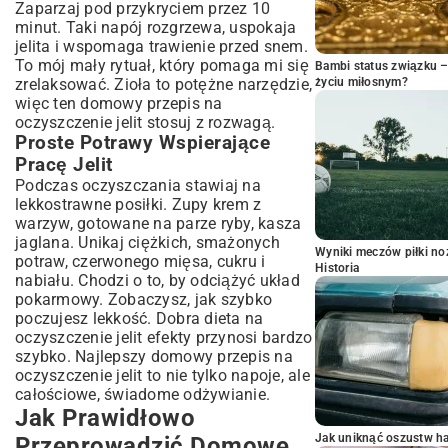
Zaparzaj pod przykryciem przez 10
minut. Taki napój rozgrzewa, uspokaja
jelita i wspomaga trawienie przed snem.
To mój mały rytuał, który pomaga mi się
Bambi status związku 
zrelaksować. Zioła to potężne narzędzie,
życiu miłosnym?
więc ten domowy przepis na
oczyszczenie jelit stosuj z rozwagą.
Proste Potrawy Wspierające
Pracę Jelit
Podczas oczyszczania stawiaj na
lekkostrawne posiłki. Zupy krem z
warzyw, gotowane na parze ryby, kasza
jaglana. Unikaj ciężkich, smażonych
Wyniki meczów piłki noż
potraw, czerwonego mięsa, cukru i
Historia
nabiału. Chodzi o to, by odciążyć układ
pokarmowy. Zobaczysz, jak szybko
poczujesz lekkość. Dobra dieta na
oczyszczenie jelit efekty przynosi bardzo
szybko. Najlepszy domowy przepis na
oczyszczenie jelit to nie tylko napoje, ale
całościowe, świadome odżywianie.
Jak Prawidłowo
Jak uniknąć oszustw h
Przeprowadzić Domowe