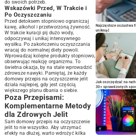
do swoich potrzeb.
Wskazówki Przed, W Trakcie i
Po Oczyszczaniu
Przed detoksem stopniowo ograniczaj
Najczęstsze oszustwa f
kawę, alkohol i przetworzoną żywność.
uniknąć
W trakcie kuracji pij dużo wody,
odpoczywaj i unikaj intensywnego
wysiłku. Po zakończeniu oczyszczania
wracaj do normalnej diety powoli.
Wprowadzaj kolejne produkty stopniowo,
obserwując reakcję organizmu. To
świetna okazja, by na stałe wprowadzić
zdrowsze nawyki. Pamiętaj, że każdy
domowy przepis na oczyszczenie jelit
Jak oszczędzać na rac
działa najlepiej, gdy jest częścią
30+ sprawdzonych sp
większego planu dbania o siebie.
Poza Przepisami:
Komplementarne Metody
dla Zdrowych Jelit
Sam domowy przepis na oczyszczenie
jelit to nie wszystko. Aby utrzymać
efekty na dłużej, warto wdrożyć kilka