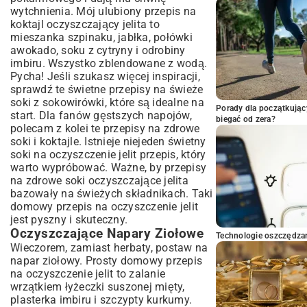
wytchnienia. Mój ulubiony przepis na
koktajl oczyszczający jelita to
mieszanka szpinaku, jabłka, połówki
awokado, soku z cytryny i odrobiny
imbiru. Wszystko zblendowane z wodą.
Pycha! Jeśli szukasz więcej inspiracji,
sprawdź te świetne
przepisy na świeże
soki z sokowirówki
, które są idealne na
Porady dla początkując
start. Dla fanów gęstszych napojów,
biegać od zera?
polecam z kolei te
przepisy na zdrowe
soki i koktajle
. Istnieje niejeden świetny
soki na oczyszczenie jelit przepis, który
warto wypróbować. Ważne, by przepisy
na zdrowe soki oczyszczające jelita
bazowały na świeżych składnikach. Taki
domowy przepis na oczyszczenie jelit
jest pyszny i skuteczny.
Oczyszczające Napary Ziołowe
Technologie oszczędzan
Wieczorem, zamiast herbaty, postaw na
napar ziołowy. Prosty domowy przepis
na oczyszczenie jelit to zalanie
wrzątkiem łyżeczki suszonej mięty,
plasterka imbiru i szczypty kurkumy.