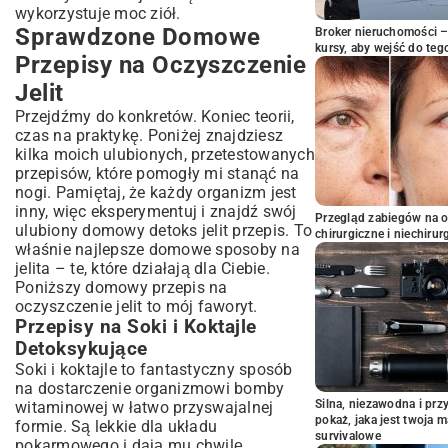
wykorzystuje moc ziół.
Sprawdzone Domowe
Broker nieruchomości – 
kursy, aby wejść do teg
Przepisy na Oczyszczenie
Jelit
Przejdźmy do konkretów. Koniec teorii,
czas na praktykę. Poniżej znajdziesz
kilka moich ulubionych, przetestowanych
przepisów, które pomogły mi stanąć na
nogi. Pamiętaj, że każdy organizm jest
inny, więc eksperymentuj i znajdź swój
Przegląd zabiegów na 
ulubiony domowy detoks jelit przepis. To
chirurgiczne i niechirur
właśnie najlepsze domowe sposoby na
jelita – te, które działają dla Ciebie.
Poniższy domowy przepis na
oczyszczenie jelit to mój faworyt.
Przepisy na Soki i Koktajle
Detoksykujące
Soki i koktajle to fantastyczny sposób
na dostarczenie organizmowi bomby
Silna, niezawodna i pr
witaminowej w łatwo przyswajalnej
pokaż, jaka jest twoja 
formie. Są lekkie dla układu
survivalowe
pokarmowego i dają mu chwilę