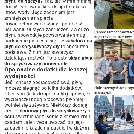
płynu do naczyń
? Tak, ale w minimalnej
ilości! Dosłownie kilka kropel na kilka
litrów wody. Jego zadaniem jest
zmniejszenie napięcia
powierzchniowego wody i pomoc w
usuwaniu tłustych zabrudzeń. Za dużo
Cennik samochodów Por
płynu spowoduje powstawanie smug i
najbardziej budżetowe?
nadmierne pienienie się. Te
składniki na
płyn do spryskiwaczy diy
to absolutna
podstawa. Z nimi już stworzysz
działający roztwór. To prosty
skład płynu
do spryskiwaczy homemade
.
Opcjonalne dodatki dla lepszej
wydajności
Jeśli chcesz podrasować swój płyn,
możesz sięgnąć po kilka dodatków.
Hale przemysłowe a wyt
inwestycji
Gliceryna (kilka kropel na litr) sprawi, że
wycieraczki będą pracować płynniej i
wolniej się zużywać. Niektórzy dodają
ocet –
domowy płyn do spryskiwaczy z
octu
świetnie radzi sobie z kamieniem i
osadami, ale trzeba uważać, bo jego
zapach nie każdemu pasuje i w dużym
stężeniu może być niekorzystny dla