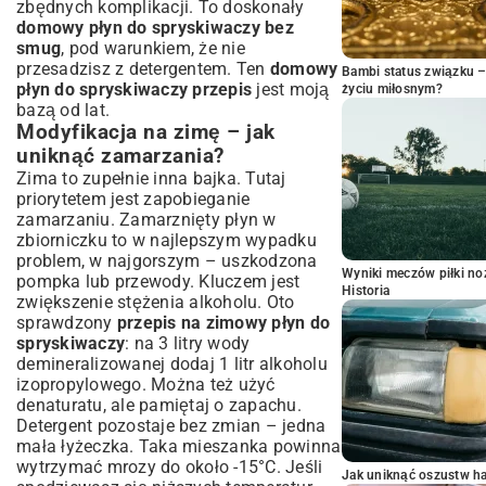
zbędnych komplikacji. To doskonały
domowy płyn do spryskiwaczy bez
smug
, pod warunkiem, że nie
przesadzisz z detergentem. Ten
domowy
Bambi status związku 
płyn do spryskiwaczy przepis
jest moją
życiu miłosnym?
bazą od lat.
Modyfikacja na zimę – jak
uniknąć zamarzania?
Zima to zupełnie inna bajka. Tutaj
priorytetem jest zapobieganie
zamarzaniu. Zamarznięty płyn w
zbiorniczku to w najlepszym wypadku
problem, w najgorszym – uszkodzona
Wyniki meczów piłki noż
pompka lub przewody. Kluczem jest
Historia
zwiększenie stężenia alkoholu. Oto
sprawdzony
przepis na zimowy płyn do
spryskiwaczy
: na 3 litry wody
demineralizowanej dodaj 1 litr alkoholu
izopropylowego. Można też użyć
denaturatu, ale pamiętaj o zapachu.
Detergent pozostaje bez zmian – jedna
mała łyżeczka. Taka mieszanka powinna
wytrzymać mrozy do około -15°C. Jeśli
Jak uniknąć oszustw h