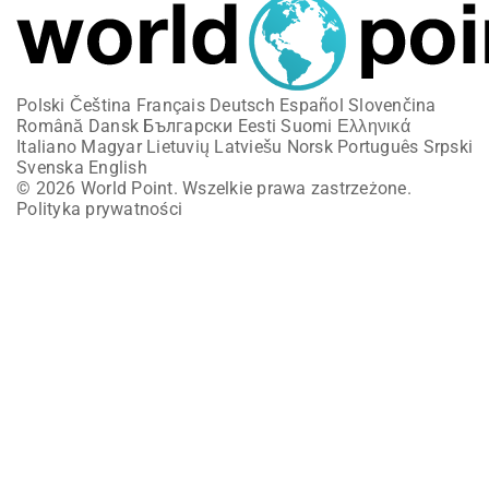
Polski
Čeština
Français
Deutsch
Español
Slovenčina
Română
Dansk
Български
Eesti
Suomi
Ελληνικά
Italiano
Magyar
Lietuvių
Latviešu
Norsk
Português
Srpski
Svenska
English
© 2026 World Point. Wszelkie prawa zastrzeżone.
Polityka prywatności