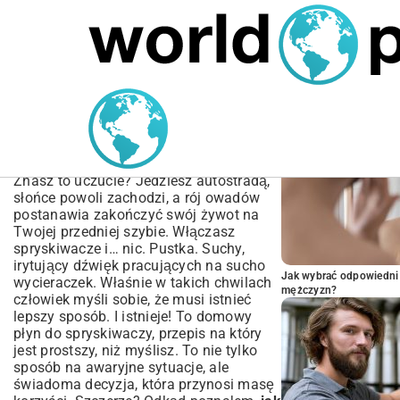
MARIUSZ ŁAMAGA
05.10.2025
BIZNES
POPULARNE A
Domowy Płyn do
Spryskiwaczy Przepis –
Jak Zrobić i Oszczędzać
Znasz to uczucie? Jedziesz autostradą,
słońce powoli zachodzi, a rój owadów
postanawia zakończyć swój żywot na
Twojej przedniej szybie. Włączasz
spryskiwacze i… nic. Pustka. Suchy,
irytujący dźwięk pracujących na sucho
Jak wybrać odpowiedni 
wycieraczek. Właśnie w takich chwilach
mężczyzn?
człowiek myśli sobie, że musi istnieć
lepszy sposób. I istnieje! To domowy
płyn do spryskiwaczy, przepis na który
jest prostszy, niż myślisz. To nie tylko
sposób na awaryjne sytuacje, ale
świadoma decyzja, która przynosi masę