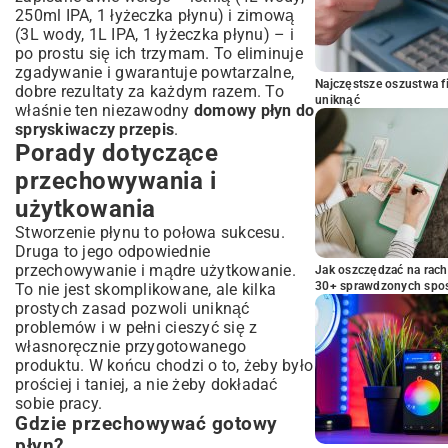
250ml IPA, 1 łyżeczka płynu) i zimową
(3L wody, 1L IPA, 1 łyżeczka płynu) – i
po prostu się ich trzymam. To eliminuje
zgadywanie i gwarantuje powtarzalne,
Najczęstsze oszustwa f
dobre rezultaty za każdym razem. To
uniknąć
właśnie ten niezawodny
domowy płyn do
spryskiwaczy przepis
.
Porady dotyczące
przechowywania i
użytkowania
Stworzenie płynu to połowa sukcesu.
Druga to jego odpowiednie
przechowywanie i mądre użytkowanie.
Jak oszczędzać na rac
30+ sprawdzonych sp
To nie jest skomplikowane, ale kilka
prostych zasad pozwoli uniknąć
problemów i w pełni cieszyć się z
własnoręcznie przygotowanego
produktu. W końcu chodzi o to, żeby było
prościej i taniej, a nie żeby dokładać
sobie pracy.
Gdzie przechowywać gotowy
płyn?