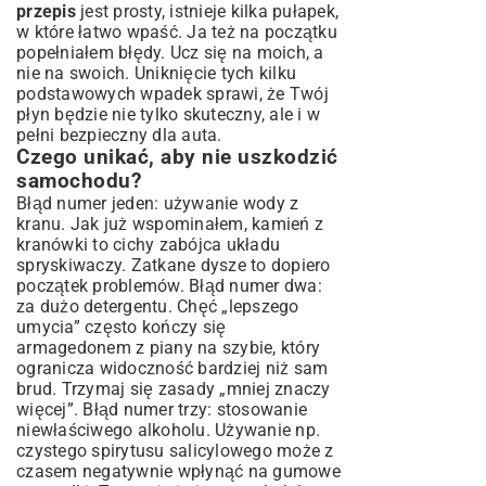
przepis
jest prosty, istnieje kilka pułapek,
w które łatwo wpaść. Ja też na początku
popełniałem błędy. Ucz się na moich, a
nie na swoich. Uniknięcie tych kilku
podstawowych wpadek sprawi, że Twój
płyn będzie nie tylko skuteczny, ale i w
pełni bezpieczny dla auta.
Czego unikać, aby nie uszkodzić
samochodu?
Błąd numer jeden: używanie wody z
kranu. Jak już wspominałem, kamień z
kranówki to cichy zabójca układu
spryskiwaczy. Zatkane dysze to dopiero
początek problemów. Błąd numer dwa:
za dużo detergentu. Chęć „lepszego
umycia” często kończy się
armagedonem z piany na szybie, który
ogranicza widoczność bardziej niż sam
brud. Trzymaj się zasady „mniej znaczy
więcej”. Błąd numer trzy: stosowanie
niewłaściwego alkoholu. Używanie np.
czystego spirytusu salicylowego może z
czasem negatywnie wpłynąć na gumowe