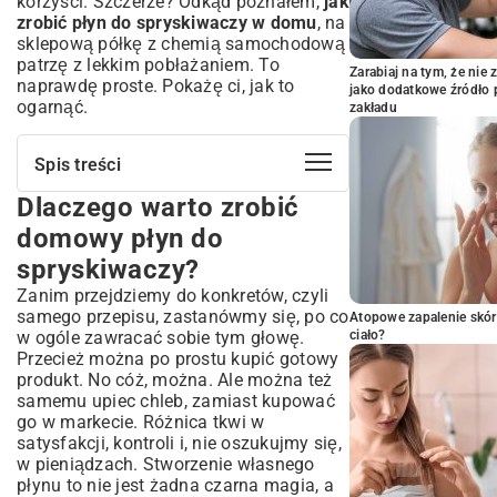
korzyści. Szczerze? Odkąd poznałem,
jak
zrobić płyn do spryskiwaczy w domu
, na
sklepową półkę z chemią samochodową
patrzę z lekkim pobłażaniem. To
Zarabiaj na tym, że ni
naprawdę proste. Pokażę ci, jak to
jako dodatkowe źródło 
ogarnąć.
zakładu
Spis treści
Dlaczego warto zrobić
Dlaczego warto zrobić domowy płyn do
spryskiwaczy?
domowy płyn do
Oszczędność i ekologia – podwójna
spryskiwaczy?
korzyść
Zanim przejdziemy do konkretów, czyli
Bezpieczeństwo i skuteczność – czy
domowy płyn dorównuje sklepowemu?
samego przepisu, zastanówmy się, po co
Atopowe zapalenie skór
w ogóle zawracać sobie tym głowę.
ciało?
Niezbędne składniki do przygotowania
Przecież można po prostu kupić gotowy
płynu
produkt. No cóż, można. Ale można też
Podstawy: woda, alkohol i detergent
samemu upiec chleb, zamiast kupować
Opcjonalne dodatki dla lepszej wydajności
go w markecie. Różnica tkwi w
Domowy płyn do spryskiwaczy – przepis
satysfakcji, kontroli i, nie oszukujmy się,
krok po kroku
w pieniądzach. Stworzenie własnego
płynu to nie jest żadna czarna magia, a
Przygotowanie wersji letniej