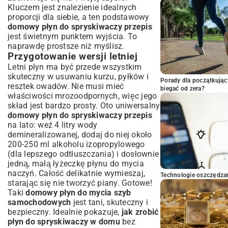
Kluczem jest znalezienie idealnych
proporcji dla siebie, a ten podstawowy
domowy płyn do spryskiwaczy przepis
jest świetnym punktem wyjścia. To
naprawdę prostsze niż myślisz.
Przygotowanie wersji letniej
Letni płyn ma być przede wszystkim
skuteczny w usuwaniu kurzu, pyłków i
Porady dla początkując
resztek owadów. Nie musi mieć
biegać od zera?
właściwości mrozoodpornych, więc jego
skład jest bardzo prosty. Oto uniwersalny
domowy płyn do spryskiwaczy przepis
na lato: weź 4 litry wody
demineralizowanej, dodaj do niej około
200-250 ml alkoholu izopropylowego
(dla lepszego odtłuszczania) i dosłownie
jedną, małą łyżeczkę płynu do mycia
naczyń. Całość delikatnie wymieszaj,
Technologie oszczędzan
starając się nie tworzyć piany. Gotowe!
Taki
domowy płyn do mycia szyb
samochodowych
jest tani, skuteczny i
bezpieczny. Idealnie pokazuje,
jak zrobić
płyn do spryskiwaczy w domu
bez