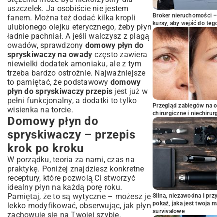
uszczelek. Ja osobiście nie jestem
Broker nieruchomości – 
fanem. Można też dodać kilka kropli
kursy, aby wejść do teg
ulubionego olejku eterycznego, żeby płyn
ładnie pachniał. A jeśli walczysz z plagą
owadów, sprawdzony
domowy płyn do
spryskiwaczy na owady
często zawiera
niewielki dodatek amoniaku, ale z tym
trzeba bardzo ostrożnie. Najważniejsze
to pamiętać, że podstawowy
domowy
płyn do spryskiwaczy przepis
jest już w
pełni funkcjonalny, a dodatki to tylko
Przegląd zabiegów na 
wisienka na torcie.
chirurgiczne i niechirur
Domowy płyn do
spryskiwaczy – przepis
krok po kroku
W porządku, teoria za nami, czas na
praktykę. Poniżej znajdziesz konkretne
receptury, które pozwolą Ci stworzyć
idealny płyn na każdą porę roku.
Pamiętaj, że to są wytyczne – możesz je
Silna, niezawodna i pr
pokaż, jaka jest twoja 
lekko modyfikować, obserwując, jak płyn
survivalowe
zachowuje się na Twojej szybie.