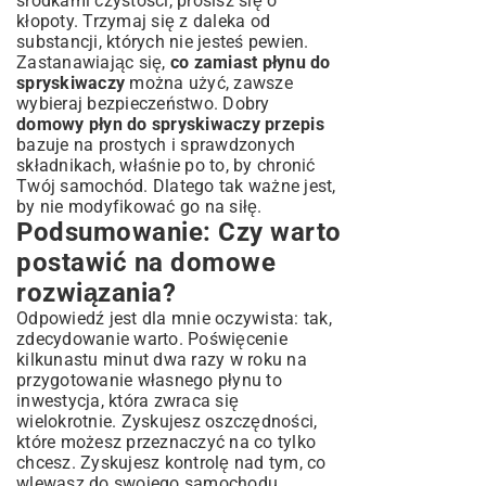
środkami czystości, prosisz się o
kłopoty. Trzymaj się z daleka od
substancji, których nie jesteś pewien.
Zastanawiając się,
co zamiast płynu do
spryskiwaczy
można użyć, zawsze
wybieraj bezpieczeństwo. Dobry
domowy płyn do spryskiwaczy przepis
bazuje na prostych i sprawdzonych
składnikach, właśnie po to, by chronić
Twój samochód. Dlatego tak ważne jest,
by nie modyfikować go na siłę.
Podsumowanie: Czy warto
postawić na domowe
rozwiązania?
Odpowiedź jest dla mnie oczywista: tak,
zdecydowanie warto. Poświęcenie
kilkunastu minut dwa razy w roku na
przygotowanie własnego płynu to
inwestycja, która zwraca się
wielokrotnie. Zyskujesz oszczędności,
które możesz przeznaczyć na co tylko
chcesz. Zyskujesz kontrolę nad tym, co
wlewasz do swojego samochodu,