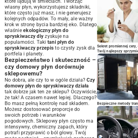
które lądują w śmieciach. Tworząc
własny płyn, wykorzystujesz składniki,
które często już masz, i nie generujesz
kolejnych odpadów. To mały, ale ważny
krok w stronę bycia bardziej eko. Dlatego
właśnie
ekologiczny płyn do
spryskiwaczy diy
zyskuje na
popularności. Taki
tani płyn do
Sekret promiennej cery,
spryskiwaczy przepis
to czysty zysk dla
Twój najlepszy sprzymi
portfela i planety.
Bezpieczeństwo i skuteczność –
czy domowy płyn dorównuje
sklepowemu?
No dobra, ale czy to w ogóle działa?
Czy
domowy płyn do spryskiwaczy działa
tak dobrze jak ten ze sklepu? Oczywiście,
że tak! A czasem nawet lepiej. Dlaczego?
Bo masz pełną kontrolę nad składem.
Bezpieczne metody trans
Możesz dostosować proporcje do
swoich potrzeb i warunków
pogodowych. Sklepowy płyn często ma
intensywny, chemiczny zapach, który
potrafi przyprawić o ból głowy. Twój