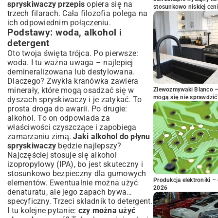
spryskiwaczy przepis
opiera się na
stosunkowo niskiej cen
trzech filarach. Cała filozofia polega na
ich odpowiednim połączeniu.
Podstawy: woda, alkohol i
detergent
Oto twoja święta trójca. Po pierwsze:
woda. I tu ważna uwaga – najlepiej
demineralizowana lub destylowana.
Dlaczego? Zwykła kranówka zawiera
minerały, które mogą osadzać się w
Zlewozmywaki Blanco – 
mogą się nie sprawdzić
dyszach spryskiwaczy i je zatykać. To
prosta droga do awarii. Po drugie:
alkohol. To on odpowiada za
właściwości czyszczące i zapobiega
zamarzaniu zimą.
Jaki alkohol do płynu
spryskiwaczy
będzie najlepszy?
Najczęściej stosuje się alkohol
izopropylowy (IPA), bo jest skuteczny i
stosunkowo bezpieczny dla gumowych
Produkcja elektroniki – 
elementów. Ewentualnie można użyć
2026
denaturatu, ale jego zapach bywa…
specyficzny. Trzeci składnik to detergent.
I tu kolejne pytanie:
czy można użyć