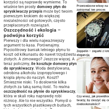
korzyści są naprawdę wymierne. To
Modyfikacja na zimę – jak uniknąć
Przerzedzone włosy na 
właśnie ten prosty
domowy płyn do
zamarzania?
zatrzymać ten proces
spryskiwaczy przepis
może być twoim
Proporcje i dawkowanie dla optymalnych
pierwszym krokiem do większej
rezultatów
niezależności od gotowych, często
Porady dotyczące przechowywania i
przepłaconych rozwiązań.
użytkowania
Oszczędność i ekologia –
Gdzie przechowywać gotowy płyn?
podwójna korzyść
Kiedy wymieniać płyn w zbiorniku?
Pierwszy i dla wielu najważniejszy
argument to kasa. Porównajmy.
Najczęstsze błędy przy tworzeniu
Pięciolitrowy baniak letniego płynu to
domowego płynu
Zeppelin – zegarki z l
koszt od kilkunastu do nawet trzydziestu
elegancją
Czego unikać, aby nie uszkodzić
złotych. A zimowego? Jeszcze więcej. A
samochodu?
teraz policzmy,
ile kosztuje domowy płyn
Jakie substancje są szkodliwe dla lakieru i
do spryskiwaczy
. Woda destylowana,
uszczelek?
odrobina alkoholu izopropylowego i
Podsumowanie: Czy warto postawić na
kropla płynu do naczyń. Koszt?
domowe rozwiązania?
Śmiesznie niski. To dosłownie kilka
złotych za taką samą ilość. To realna
oszczędność na płynie do spryskiwaczy
,
która w skali roku naprawdę robi
Czy wiesz, jak prawidł
różnicę. Ale to nie wszystko. Pomyśl o
twarzy, by cieszyć się 
niedoskonałości?
tych wszystkich plastikowych butlach,