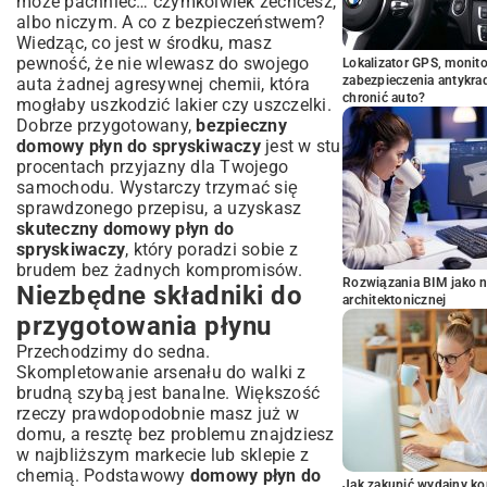
może pachnieć… czymkolwiek zechcesz,
albo niczym. A co z bezpieczeństwem?
Wiedząc, co jest w środku, masz
pewność, że nie wlewasz do swojego
Lokalizator GPS, monito
zabezpieczenia antykra
auta żadnej agresywnej chemii, która
chronić auto?
mogłaby uszkodzić lakier czy uszczelki.
Dobrze przygotowany,
bezpieczny
domowy płyn do spryskiwaczy
jest w stu
procentach przyjazny dla Twojego
samochodu. Wystarczy trzymać się
sprawdzonego przepisu, a uzyskasz
skuteczny domowy płyn do
spryskiwaczy
, który poradzi sobie z
brudem bez żadnych kompromisów.
Rozwiązania BIM jako n
Niezbędne składniki do
architektonicznej
przygotowania płynu
Przechodzimy do sedna.
Skompletowanie arsenału do walki z
brudną szybą jest banalne. Większość
rzeczy prawdopodobnie masz już w
domu, a resztę bez problemu znajdziesz
w najbliższym markecie lub sklepie z
chemią. Podstawowy
domowy płyn do
Jak zakupić wydajny ko