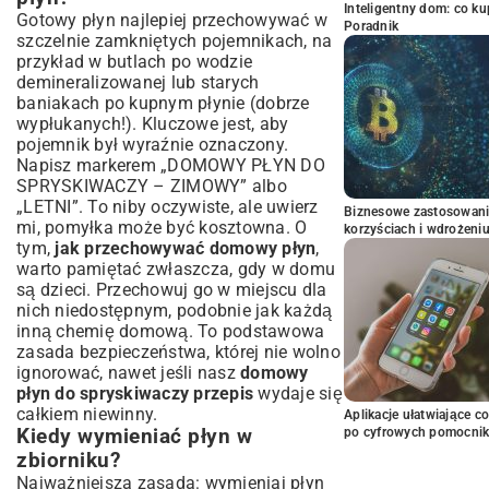
Inteligentny dom: co k
Gotowy płyn najlepiej przechowywać w
Poradnik
szczelnie zamkniętych pojemnikach, na
przykład w butlach po wodzie
demineralizowanej lub starych
baniakach po kupnym płynie (dobrze
wypłukanych!). Kluczowe jest, aby
pojemnik był wyraźnie oznaczony.
Napisz markerem „DOMOWY PŁYN DO
SPRYSKIWACZY – ZIMOWY” albo
„LETNI”. To niby oczywiste, ale uwierz
Biznesowe zastosowani
mi, pomyłka może być kosztowna. O
korzyściach i wdrożeni
tym,
jak przechowywać domowy płyn
,
warto pamiętać zwłaszcza, gdy w domu
są dzieci. Przechowuj go w miejscu dla
nich niedostępnym, podobnie jak każdą
inną chemię domową. To podstawowa
zasada bezpieczeństwa, której nie wolno
ignorować, nawet jeśli nasz
domowy
płyn do spryskiwaczy przepis
wydaje się
całkiem niewinny.
Aplikacje ułatwiające c
Kiedy wymieniać płyn w
po cyfrowych pomocni
zbiorniku?
Najważniejsza zasada: wymieniaj płyn