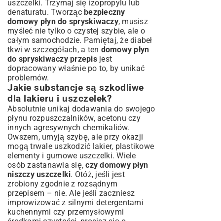
uszczelki. Trzymaj się izopropylu lub
denaturatu. Tworząc
bezpieczny
domowy płyn do spryskiwaczy
, musisz
myśleć nie tylko o czystej szybie, ale o
całym samochodzie. Pamiętaj, że diabeł
tkwi w szczegółach, a ten
domowy płyn
do spryskiwaczy przepis
jest
dopracowany właśnie po to, by unikać
problemów.
Jakie substancje są szkodliwe
dla lakieru i uszczelek?
Absolutnie unikaj dodawania do swojego
płynu rozpuszczalników, acetonu czy
innych agresywnych chemikaliów.
Owszem, umyją szybę, ale przy okazji
mogą trwale uszkodzić lakier, plastikowe
elementy i gumowe uszczelki. Wiele
osób zastanawia się,
czy domowy płyn
niszczy uszczelki
. Otóż, jeśli jest
zrobiony zgodnie z rozsądnym
przepisem – nie. Ale jeśli zaczniesz
improwizować z silnymi detergentami
kuchennymi czy przemysłowymi