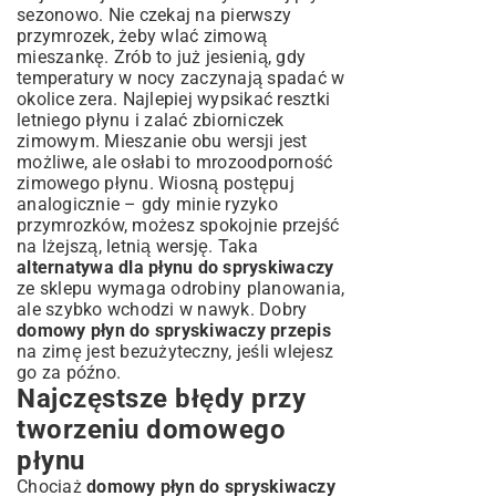
sezonowo. Nie czekaj na pierwszy
przymrozek, żeby wlać zimową
mieszankę. Zrób to już jesienią, gdy
temperatury w nocy zaczynają spadać w
okolice zera. Najlepiej wypsikać resztki
letniego płynu i zalać zbiorniczek
zimowym. Mieszanie obu wersji jest
możliwe, ale osłabi to mrozoodporność
zimowego płynu. Wiosną postępuj
analogicznie – gdy minie ryzyko
przymrozków, możesz spokojnie przejść
na lżejszą, letnią wersję. Taka
alternatywa dla płynu do spryskiwaczy
ze sklepu wymaga odrobiny planowania,
ale szybko wchodzi w nawyk. Dobry
domowy płyn do spryskiwaczy przepis
na zimę jest bezużyteczny, jeśli wlejesz
go za późno.
Najczęstsze błędy przy
tworzeniu domowego
płynu
Chociaż
domowy płyn do spryskiwaczy