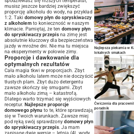
spodziewasz się niższych temperatur,
musisz jeszcze bardziej zwiększyć
proporcję alkoholu do wody, na przykład
1:2. Taki
domowy płyn do spryskiwaczy
z alkoholem
to konieczność w naszym
klimacie. Pamiętaj, że ten
domowy płyn
do spryskiwaczy przepis
na zimę jest
absolutnie kluczowy dla bezpieczeństwa
jazdy w mroźne dni. Nie ma tu miejsca
Najlepsza piekarnia w 
na eksperymenty w połowie zimy.
lokalnych smakach
Proporcje i dawkowanie dla
optymalnych rezultatów
Cała magia tkwi w proporcjach. Zbyt
mało alkoholu latem może nie doczyścić
tłustych plam. Zbyt dużo detergentu
zawsze skończy się smugami. Zbyt
mało alkoholu zimą – katastrofą.
Dlatego warto trzymać się wyjściowych
Ćwiczenia dla pracown
receptur.
Najlepsze proporcje
poradnik
domowego płynu
to te, które sprawdzają
się w Twoich warunkach. Zawsze miej
pod ręką swój sprawdzony
domowy płyn
do spryskiwaczy przepis
. Ja mam
zapisane dwie wersje – letnią (4L wody,