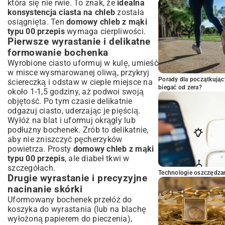
która się nie rwie. To znak, że
idealna
konsystencja ciasta na chleb
została
osiągnięta. Ten
domowy chleb z mąki
typu 00 przepis
wymaga cierpliwości.
Pierwsze wyrastanie i delikatne
formowanie bochenka
Wyrobione ciasto uformuj w kulę, umieść
w misce wysmarowanej oliwą, przykryj
Porady dla początkując
ściereczką i odstaw w ciepłe miejsce na
biegać od zera?
około 1-1,5 godziny, aż podwoi swoją
objętość. Po tym czasie delikatnie
odgazuj ciasto, uderzając je pięścią.
Wyłóż na blat i uformuj okrągły lub
podłużny bochenek. Zrób to delikatnie,
aby nie zniszczyć pęcherzyków
powietrza. Prosty
domowy chleb z mąki
typu 00 przepis
, ale diabeł tkwi w
szczegółach.
Technologie oszczędzan
Drugie wyrastanie i precyzyjne
nacinanie skórki
Uformowany bochenek przełóż do
koszyka do wyrastania (lub na blachę
wyłożoną papierem do pieczenia),