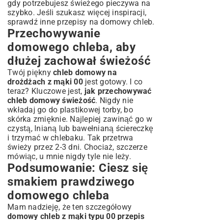
gdy potrzebujesz świeżego pieczywa na
szybko. Jeśli szukasz więcej inspiracji,
sprawdź inne
przepisy na domowy chleb
.
Przechowywanie
domowego chleba, aby
dłużej zachował świeżość
Twój piękny
chleb domowy na
drożdżach z mąki 00
jest gotowy. I co
teraz? Kluczowe jest,
jak przechowywać
chleb domowy świeżość
. Nigdy nie
wkładaj go do plastikowej torby, bo
skórka zmięknie. Najlepiej zawinąć go w
czystą, lnianą lub bawełnianą ściereczkę
i trzymać w chlebaku. Tak przetrwa
świeży przez 2-3 dni. Chociaż, szczerze
mówiąc, u mnie nigdy tyle nie leży.
Podsumowanie: Ciesz się
smakiem prawdziwego
domowego chleba
Mam nadzieję, że ten szczegółowy
domowy chleb z mąki typu 00 przepis