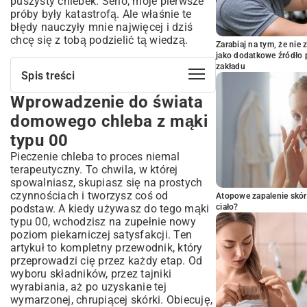
puszysty chlebek. Serio, moje pierwsze
próby były katastrofą. Ale właśnie te
błędy nauczyły mnie najwięcej i dziś
chcę się z tobą podzielić tą wiedzą.
Zarabiaj na tym, że ni
jako dodatkowe źródło 
zakładu
Spis treści
Wprowadzenie do świata
Wprowadzenie do świata domowego
chleba z mąki typu 00
domowego chleba z mąki
Dlaczego warto piec chleb w domu?
typu 00
Co sprawia, że mąka typu 00 jest idealna
Pieczenie chleba to proces niemal
do chleba?
terapeutyczny. To chwila, w której
Niezbędne składniki do perfekcyjnego
spowalniasz, skupiasz się na prostych
chleba
czynnościach i tworzysz coś od
Atopowe zapalenie skór
Wybór najlepszej mąki typu 00 do
podstaw. A kiedy używasz do tego mąki
ciało?
pieczenia
typu 00, wchodzisz na zupełnie nowy
poziom piekarniczej satysfakcji. Ten
Drożdże świeże czy suszone – co
artykuł to kompletny przewodnik, który
wybrać do chleba?
przeprowadzi cię przez każdy etap. Od
Znaczenie soli i wody w recepturze
wyboru składników, przez tajniki
domowego chleba
wyrabiania, aż po uzyskanie tej
Krok po kroku: szczegółowy przepis na
wymarzonej, chrupiącej skórki. Obiecuję,