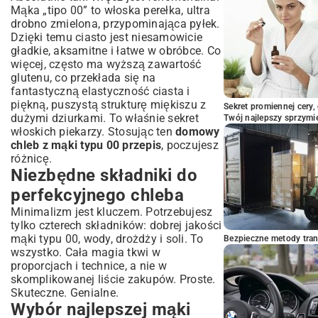
Mąka „tipo 00” to włoska perełka, ultra
piekarzy
drobno zmielona, przypominająca pyłek.
Przechowywanie domowego chleba, aby
Dzięki temu ciasto jest niesamowicie
dłużej zachował świeżość
gładkie, aksamitne i łatwe w obróbce. Co
Podsumowanie: Ciesz się smakiem
więcej, często ma wyższą zawartość
prawdziwego domowego chleba
glutenu, co przekłada się na
fantastyczną elastyczność ciasta i
piękną, puszystą strukturę miękiszu z
Sekret promiennej cery,
dużymi dziurkami. To właśnie sekret
Twój najlepszy sprzymi
włoskich piekarzy. Stosując ten
domowy
chleb z mąki typu 00 przepis
, poczujesz
różnicę.
Niezbędne składniki do
perfekcyjnego chleba
Minimalizm jest kluczem. Potrzebujesz
tylko czterech składników: dobrej jakości
mąki typu 00, wody, drożdży i soli. To
Bezpieczne metody trans
wszystko. Cała magia tkwi w
proporcjach i technice, a nie w
skomplikowanej liście zakupów. Proste.
Skuteczne. Genialne.
Wybór najlepszej mąki