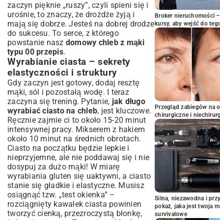
zaczyn pięknie „ruszy”, czyli spieni się i
urośnie, to znaczy, że drożdże żyją i
Broker nieruchomości – 
mają się dobrze. Jesteś na dobrej drodze
kursy, aby wejść do teg
do sukcesu. To serce, z którego
powstanie nasz
domowy chleb z mąki
typu 00 przepis
.
Wyrabianie ciasta – sekrety
elastyczności i struktury
Gdy zaczyn jest gotowy, dodaj resztę
mąki, sól i pozostałą wodę. I teraz
zaczyna się trening. Pytanie,
jak długo
Przegląd zabiegów na 
wyrabiać ciasto na chleb
, jest kluczowe.
chirurgiczne i niechirur
Ręcznie zajmie ci to około 15-20 minut
intensywnej pracy. Mikserem z hakiem
około 10 minut na średnich obrotach.
Ciasto na początku będzie lepkie i
nieprzyjemne, ale nie poddawaj się i nie
dosypuj za dużo mąki! W miarę
wyrabiania gluten się uaktywni, a ciasto
stanie się gładkie i elastyczne. Musisz
osiągnąć tzw. „test okienka” –
Silna, niezawodna i pr
rozciągnięty kawałek ciasta powinien
pokaż, jaka jest twoja 
tworzyć cienką, przezroczystą błonkę,
survivalowe