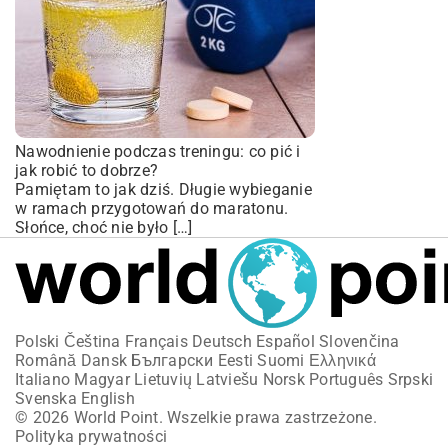
Nawodnienie podczas treningu: co pić i
jak robić to dobrze?
Pamiętam to jak dziś. Długie wybieganie
w ramach przygotowań do maratonu.
Słońce, choć nie było […]
Polski
Čeština
Français
Deutsch
Español
Slovenčina
Română
Dansk
Български
Eesti
Suomi
Ελληνικά
Italiano
Magyar
Lietuvių
Latviešu
Norsk
Português
Srpski
Svenska
English
© 2026 World Point. Wszelkie prawa zastrzeżone.
Polityka prywatności