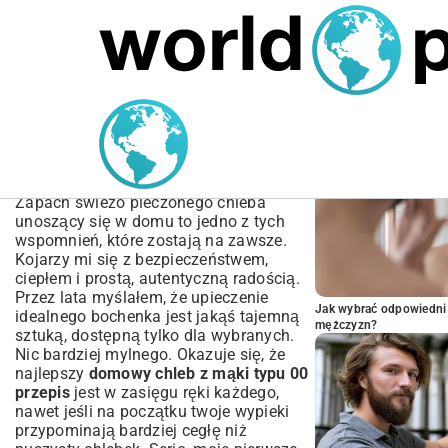
MARIUSZ ŁAMAGA
04.10.2025
SPORT
POPULARNE A
Domowy chleb z mąki
typu 00 przepis |
Chrupiący i puszysty!
Zapach świeżo pieczonego chleba
unoszący się w domu to jedno z tych
wspomnień, które zostają na zawsze.
Kojarzy mi się z bezpieczeństwem,
ciepłem i prostą, autentyczną radością.
Przez lata myślałem, że upieczenie
Jak wybrać odpowiedni 
idealnego bochenka jest jakąś tajemną
mężczyzn?
sztuką, dostępną tylko dla wybranych.
Nic bardziej mylnego. Okazuje się, że
najlepszy
domowy chleb z mąki typu 00
przepis
jest w zasięgu ręki każdego,
nawet jeśli na początku twoje wypieki
przypominają bardziej cegłę niż