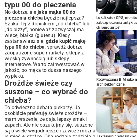
typu 00 do pieczenia
No dobrze, ale
jaka mąka 00 do
pieczenia chleba
będzie najlepsza?
Lokalizator GPS, monito
zabezpieczenia antykra
Szukaj tej z dopiskiem „do chleba” lub
chronić auto?
„do pizzy”, ponieważ zazwyczaj ma
więcej białka (glutenu). Kiedy
zastanawiasz się,
gdzie kupić mąkę
typu 00 do chleba
, sprawdź dobrze
zaopatrzone supermarkety, sklepy z
włoską żywnością lub sklepy
internetowe. Warto zainwestować w
jakość, bo mąka to dusza naszego
wypieku.
Rozwiązania BIM jako n
Drożdże świeże czy
architektonicznej
suszone – co wybrać do
chleba?
To odwieczna debata piekarzy. Ja
osobiście preferuję świeże drożdże –
mam wrażenie, że dają lepszy smak i
zapach. Ale nie oszukujmy się, suszone
są o wiele wygodniejsze i zawsze można
je mieć w szafce. Oba rodzaje zadziałają
Jak zakupić wydajny ko