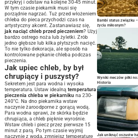
przykryj i odstaw na kolejne 30-45 minut.
W tym czasie piekarnik musi się
porządnie nagrzać. Tuż przed włożeniem
chleba do pieca przychodzi czas na
Bambi status związku 
artystyczny akcent. Zastanawiasz się,
życiu miłosnym?
jak naciąć chleb przed pieczeniem
? Użyj
bardzo ostrego noża lub żyletki. Zrób
jedno głębsze lub kilka płytszych nacięć.
To nie tylko dekoracja, ale sposób na
kontrolowane pękanie chleba podczas
pieczenia.
Jak upiec chleb, by był
chrupiący i puszysty?
Wyniki meczów piłki noż
Historia
Sekretem jest para wodna i wysoka
temperatura. Ustaw idealną
temperatura
pieczenia chleba w piekarniku
na 230-
240°C. Na dno piekarnika wstaw
naczynie żaroodporne z gorącą wodą.
Para wodna sprawi, że skórka będzie
chrupiąca, a chleb pięknie wyrośnie.
Wstaw chleb i piecz przez pierwsze 15
minut z parą. Po tym czasie wyjmij
Jak uniknąć oszustw h
naczynie z wodą, zmniejsz temperaturę