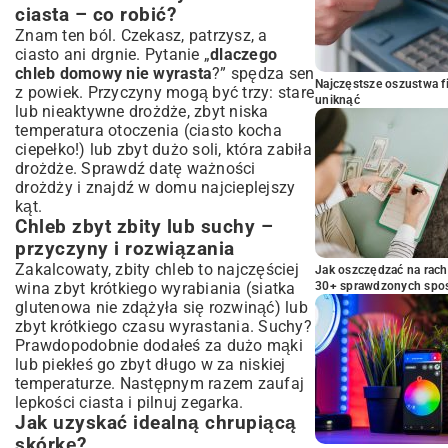
ciasta – co robić?
Znam ten ból. Czekasz, patrzysz, a
ciasto ani drgnie. Pytanie „
dlaczego
chleb domowy nie wyrasta
?” spędza sen
Najczęstsze oszustwa f
z powiek. Przyczyny mogą być trzy: stare
uniknąć
lub nieaktywne drożdże, zbyt niska
temperatura otoczenia (ciasto kocha
ciepełko!) lub zbyt dużo soli, która zabiła
drożdże. Sprawdź datę ważności
drożdży i znajdź w domu najcieplejszy
kąt.
Chleb zbyt zbity lub suchy –
przyczyny i rozwiązania
Zakalcowaty, zbity chleb to najczęściej
Jak oszczędzać na rac
wina zbyt krótkiego wyrabiania (siatka
30+ sprawdzonych sp
glutenowa nie zdążyła się rozwinąć) lub
zbyt krótkiego czasu wyrastania. Suchy?
Prawdopodobnie dodałeś za dużo mąki
lub piekłeś go zbyt długo w za niskiej
temperaturze. Następnym razem zaufaj
lepkości ciasta i pilnuj zegarka.
Jak uzyskać idealną chrupiącą
skórkę?