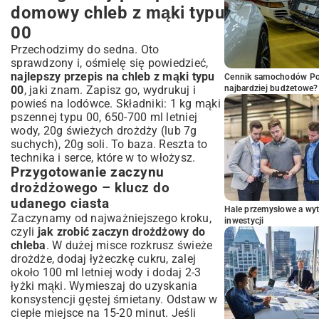
domowy chleb z mąki typu
00
Przechodzimy do sedna. Oto
sprawdzony i, ośmielę się powiedzieć,
najlepszy przepis na chleb z mąki typu
Cennik samochodów Por
00
, jaki znam. Zapisz go, wydrukuj i
najbardziej budżetowe?
powieś na lodówce. Składniki: 1 kg mąki
pszennej typu 00, 650-700 ml letniej
wody, 20g świeżych drożdży (lub 7g
suchych), 20g soli. To baza. Reszta to
technika i serce, które w to włożysz.
Przygotowanie zaczynu
drożdżowego – klucz do
udanego ciasta
Hale przemysłowe a wyt
Zaczynamy od najważniejszego kroku,
inwestycji
czyli
jak zrobić zaczyn drożdżowy do
chleba
. W dużej misce rozkrusz świeże
drożdże, dodaj łyżeczkę cukru, zalej
około 100 ml letniej wody i dodaj 2-3
łyżki mąki. Wymieszaj do uzyskania
konsystencji gęstej śmietany. Odstaw w
ciepłe miejsce na 15-20 minut. Jeśli