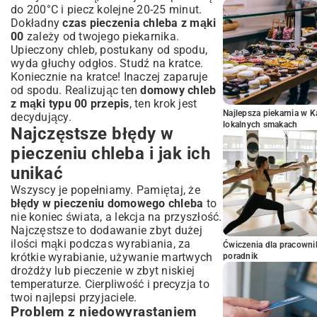
do 200°C i piecz kolejne 20-25 minut.
Dokładny
czas pieczenia chleba z mąki
00
zależy od twojego piekarnika.
Upieczony chleb, postukany od spodu,
wyda głuchy odgłos. Studź na kratce.
Koniecznie na kratce! Inaczej zaparuje
od spodu. Realizując ten
domowy chleb
z mąki typu 00 przepis
, ten krok jest
Najlepsza piekarnia w 
decydujący.
lokalnych smakach
Najczęstsze błędy w
pieczeniu chleba i jak ich
unikać
Wszyscy je popełniamy. Pamiętaj, że
błędy w pieczeniu domowego chleba
to
nie koniec świata, a lekcja na przyszłość.
Najczęstsze to dodawanie zbyt dużej
ilości mąki podczas wyrabiania, za
Ćwiczenia dla pracown
krótkie wyrabianie, używanie martwych
poradnik
drożdży lub pieczenie w zbyt niskiej
temperaturze. Cierpliwość i precyzja to
twoi najlepsi przyjaciele.
Problem z niedowyrastaniem