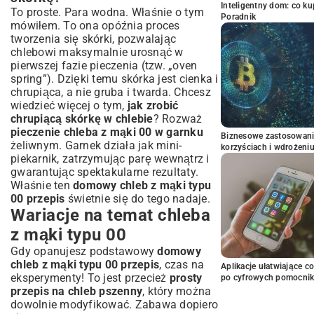
Inteligentny dom: co k
To proste. Para wodna. Właśnie o tym
Poradnik
mówiłem. To ona opóźnia proces
tworzenia się skórki, pozwalając
chlebowi maksymalnie urosnąć w
pierwszej fazie pieczenia (tzw. „oven
spring”). Dzięki temu skórka jest cienka i
chrupiąca, a nie gruba i twarda. Chcesz
wiedzieć więcej o tym,
jak zrobić
chrupiącą skórkę w chlebie
? Rozważ
pieczenie chleba z mąki 00 w garnku
Biznesowe zastosowani
żeliwnym. Garnek działa jak mini-
korzyściach i wdrożeni
piekarnik, zatrzymując parę wewnątrz i
gwarantując spektakularne rezultaty.
Właśnie ten
domowy chleb z mąki typu
00 przepis
świetnie się do tego nadaje.
Wariacje na temat chleba
z mąki typu 00
Gdy opanujesz podstawowy
domowy
chleb z mąki typu 00 przepis
, czas na
Aplikacje ułatwiające c
eksperymenty! To jest przecież
prosty
po cyfrowych pomocni
przepis na chleb pszenny
, który można
dowolnie modyfikować. Zabawa dopiero