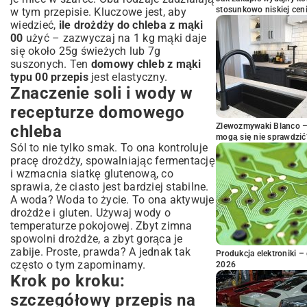
stosunkowo niskiej cen
w tym przepisie. Kluczowe jest, aby
wiedzieć,
ile drożdży do chleba z mąki
00
użyć – zazwyczaj na 1 kg mąki daje
się około 25g świeżych lub 7g
suszonych. Ten
domowy chleb z mąki
typu 00 przepis
jest elastyczny.
Znaczenie soli i wody w
recepturze domowego
Zlewozmywaki Blanco – 
chleba
mogą się nie sprawdzić
Sól to nie tylko smak. To ona kontroluje
pracę drożdży, spowalniając fermentację
i wzmacnia siatkę glutenową, co
sprawia, że ciasto jest bardziej stabilne.
A woda? Woda to życie. To ona aktywuje
drożdże i gluten. Używaj wody o
temperaturze pokojowej. Zbyt zimna
spowolni drożdże, a zbyt gorąca je
zabije. Proste, prawda? A jednak tak
Produkcja elektroniki – 
często o tym zapominamy.
2026
Krok po kroku:
szczegółowy przepis na