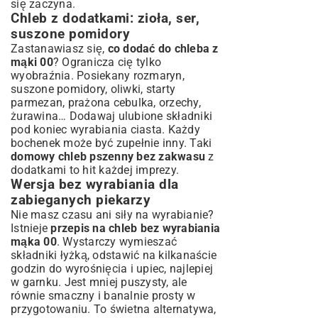
się zaczyna.
Chleb z dodatkami: zioła, ser,
suszone pomidory
Zastanawiasz się,
co dodać do chleba z
mąki 00
? Ogranicza cię tylko
wyobraźnia. Posiekany rozmaryn,
suszone pomidory, oliwki, starty
parmezan, prażona cebulka, orzechy,
żurawina… Dodawaj ulubione składniki
pod koniec wyrabiania ciasta. Każdy
bochenek może być zupełnie inny. Taki
domowy chleb pszenny bez zakwasu
z
dodatkami to hit każdej imprezy.
Wersja bez wyrabiania dla
zabieganych piekarzy
Nie masz czasu ani siły na wyrabianie?
Istnieje
przepis na chleb bez wyrabiania
mąka 00
. Wystarczy wymieszać
składniki łyżką, odstawić na kilkanaście
godzin do wyrośnięcia i upiec, najlepiej
w garnku. Jest mniej puszysty, ale
równie smaczny i banalnie prosty w
przygotowaniu. To świetna alternatywa,