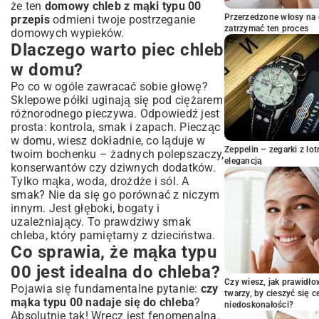
domowy chleb z mąki typu 00
że ten
domowy chleb z mąki typu 00
Przerzedzone włosy na 
przepis
odmieni twoje postrzeganie
Przygotowanie zaczynu drożdżowego –
zatrzymać ten proces
domowych wypieków.
klucz do udanego ciasta
Dlaczego warto piec chleb
Wyrabianie ciasta – sekrety elastyczności i
struktury
w domu?
Pierwsze wyrastanie i delikatne
Po co w ogóle zawracać sobie głowę?
formowanie bochenka
Sklepowe półki uginają się pod ciężarem
Drugie wyrastanie i precyzyjne nacinanie
różnorodnego pieczywa. Odpowiedź jest
skórki
prosta: kontrola, smak i zapach. Piecząc
Jak upiec chleb, by był chrupiący i
w domu, wiesz dokładnie, co ląduje w
puszysty?
Zeppelin – zegarki z l
twoim bochenku – żadnych polepszaczy,
elegancją
Najczęstsze błędy w pieczeniu chleba i
konserwantów czy dziwnych dodatków.
jak ich unikać
Tylko mąka, woda, drożdże i sól. A
smak? Nie da się go porównać z niczym
Problem z niedowyrastaniem ciasta – co
innym. Jest głęboki, bogaty i
robić?
uzależniający. To prawdziwy smak
Chleb zbyt zbity lub suchy – przyczyny i
chleba, który pamiętamy z dzieciństwa.
rozwiązania
Co sprawia, że mąka typu
Jak uzyskać idealną chrupiącą skórkę?
00 jest idealna do chleba?
Wariacje na temat chleba z mąki typu 00
Czy wiesz, jak prawidł
Pojawia się fundamentalne pytanie:
Chleb z dodatkami: zioła, ser, suszone
czy
twarzy, by cieszyć się 
pomidory
mąka typu 00 nadaje się do chleba
?
niedoskonałości?
Absolutnie tak! Wręcz jest fenomenalna.
Wersja bez wyrabiania dla zabieganych