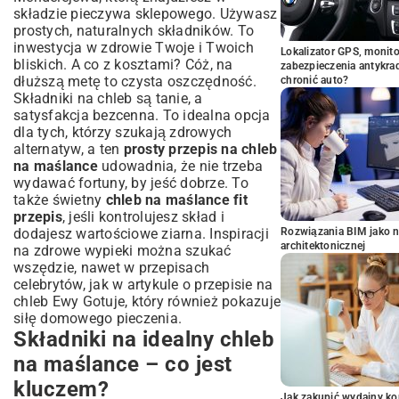
składzie pieczywa sklepowego. Używasz
prostych, naturalnych składników. To
inwestycja w zdrowie Twoje i Twoich
Lokalizator GPS, monito
bliskich. A co z kosztami? Cóż, na
zabezpieczenia antykra
dłuższą metę to czysta oszczędność.
chronić auto?
Składniki na chleb są tanie, a
satysfakcja bezcenna. To idealna opcja
dla tych, którzy szukają zdrowych
alternatyw, a ten
prosty przepis na chleb
na maślance
udowadnia, że nie trzeba
wydawać fortuny, by jeść dobrze. To
także świetny
chleb na maślance fit
przepis
, jeśli kontrolujesz skład i
dodajesz wartościowe ziarna. Inspiracji
Rozwiązania BIM jako n
architektonicznej
na zdrowe wypieki można szukać
wszędzie, nawet w przepisach
celebrytów, jak w artykule o
przepisie na
chleb Ewy Gotuje
, który również pokazuje
siłę domowego pieczenia.
Składniki na idealny chleb
na maślance – co jest
kluczem?
Jak zakupić wydajny ko