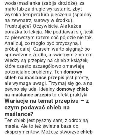
woda/maślanka (zabija drożdże), za
mało lub za długie wyrastanie, zbyt
wysoka temperatura pieczenia (spalony
na zewnątrz, surowy w środku).
Frustrujące? Oczywiście. Ale każda
porażka to lekcja. Nie poddawaj się, jeśli
za pierwszym razem coś pójdzie nie tak.
Analizuj, co mogło być przyczyną, i
próbuj dalej. Czasem warto sięgnąć po
sprawdzone źródła, a świetnym zbiorem
wiedzy są
przepisy na chleb z książek
,
które często szczegółowo omawiają
potencjalne problemy. Ten
domowy
chleb na maślance przepis
jest prosty,
ale wymaga uwagi. Trzymaj się go, a na
pewno się uda. Idealny
domowy chleb
na maślance przepis
to efekt praktyki.
Wariacje na temat przepisu – z
czym podawać chleb na
maślance?
Ten chleb jest pyszny sam, z odrobiną
masła. Ale to też świetna baza do
eksperymentów. Możesz stworzyć
chleb