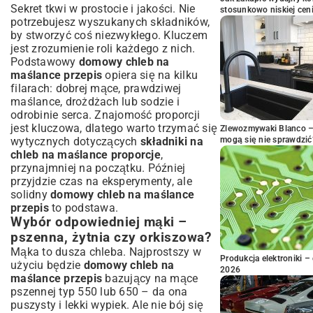
Sekret tkwi w prostocie i jakości. Nie
stosunkowo niskiej cen
potrzebujesz wyszukanych składników,
by stworzyć coś niezwykłego. Kluczem
jest zrozumienie roli każdego z nich.
Podstawowy
domowy chleb na
maślance przepis
opiera się na kilku
filarach: dobrej mące, prawdziwej
maślance, drożdżach lub sodzie i
odrobinie serca. Znajomość proporcji
jest kluczowa, dlatego warto trzymać się
Zlewozmywaki Blanco – 
wytycznych dotyczących
składniki na
mogą się nie sprawdzić
chleb na maślance proporcje
,
przynajmniej na początku. Później
przyjdzie czas na eksperymenty, ale
solidny
domowy chleb na maślance
przepis
to podstawa.
Wybór odpowiedniej mąki –
pszenna, żytnia czy orkiszowa?
Mąka to dusza chleba. Najprostszy w
Produkcja elektroniki – 
użyciu będzie
domowy chleb na
2026
maślance przepis
bazujący na mące
pszennej typ 550 lub 650 – da ona
puszysty i lekki wypiek. Ale nie bój się