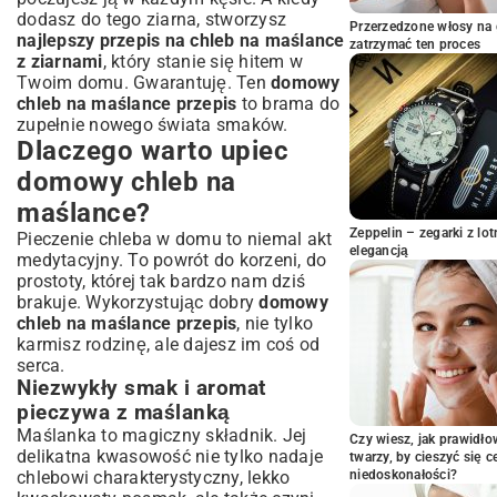
Sekretne dodatki, które wzbogacą Twój
dodasz do tego ziarna, stworzysz
Przerzedzone włosy na 
bochenek
najlepszy przepis na chleb na maślance
zatrzymać ten proces
z ziarnami
, który stanie się hitem w
Krok po kroku: Jak przygotować
Twoim domu. Gwarantuję. Ten
domowy
domowy chleb na maślance?
chleb na maślance przepis
to brama do
Aktywacja drożdży i przygotowanie
zupełnie nowego świata smaków.
zaczynu
Dlaczego warto upiec
Wyrabianie ciasta – techniki dla
perfekcyjnej konsystencji
domowy chleb na
Proces wyrastania – cierpliwość popłaca
maślance?
Formowanie bochenka i drugie wyrastanie
Zeppelin – zegarki z l
Pieczenie chleba w domu to niemal akt
Sekrety pieczenia chleba na maślance –
elegancją
medytacyjny. To powrót do korzeni, do
temperatura i czas
prostoty, której tak bardzo nam dziś
Porady i triki dla każdego piekarza
brakuje. Wykorzystując dobry
domowy
domowego
chleb na maślance przepis
, nie tylko
karmisz rodzinę, ale dajesz im coś od
Jak przechowywać chleb na maślance, by
długo był świeży?
serca.
Niezwykły smak i aromat
Najczęstsze błędy i jak ich skutecznie
unikać
pieczywa z maślanką
Wariacje na temat przepisu – z czym
Maślanka to magiczny składnik. Jej
Czy wiesz, jak prawidł
podawać chleb na maślance?
delikatna kwasowość nie tylko nadaje
twarzy, by cieszyć się 
chlebowi charakterystyczny, lekko
Podsumowanie: Smak i satysfakcja z
niedoskonałości?