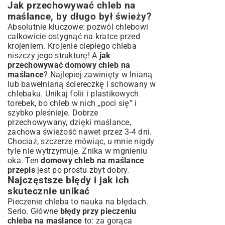
Jak przechowywać chleb na
maślance, by długo był świeży?
Absolutnie kluczowe: pozwól chlebowi
całkowicie ostygnąć na kratce przed
krojeniem. Krojenie ciepłego chleba
niszczy jego strukturę! A
jak
przechowywać domowy chleb na
maślance
? Najlepiej zawinięty w lnianą
lub bawełnianą ściereczkę i schowany w
chlebaku. Unikaj folii i plastikowych
torebek, bo chleb w nich „poci się” i
szybko pleśnieje. Dobrze
przechowywany, dzięki maślance,
zachowa świeżość nawet przez 3-4 dni.
Chociaż, szczerze mówiąc, u mnie nigdy
tyle nie wytrzymuje. Znika w mgnieniu
oka. Ten
domowy chleb na maślance
przepis
jest po prostu zbyt dobry.
Najczęstsze błędy i jak ich
skutecznie unikać
Pieczenie chleba to nauka na błędach.
Serio. Główne
błędy przy pieczeniu
chleba na maślance
to: za gorąca