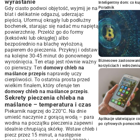
wyrastanie
Inteligentny dom: co k
Gdy ciasto podwoi objętość, wyjmij je na
Poradnik
blat i delikatnie odgazuj, uderzając
pięścią. Uformuj okrągły lub podłużny
bochenek, starając się nadać mu napiętą
powierzchnię. Przełóż go do formy
(keksówki lub okrągłej) albo
bezpośrednio na blachę wyłożoną
papierem do pieczenia. Przykryj i odstaw
na kolejne 30-45 minut do ponownego
Biznesowe zastosowani
wyrośnięcia. Ten etap jest równie ważny
korzyściach i wdrożeni
co pierwszy. Ten
domowy chleb na
maślance przepis
naprawdę uczy
cierpliwości. To ostatnia prosta przed
wielkim finałem, który oferuje ten
domowy chleb na maślance przepis
.
Sekrety pieczenia chleba na
maślance – temperatura i czas
Piekarnik nagrzej do 220°C. Na dnie
umieść naczynie z gorącą wodą – para
Aplikacje ułatwiające c
wodna na początku pieczenia zapewni
po cyfrowych pomocni
idealnie chrupiącą skórkę. Wstaw chleb i
piecz przez 15 minut, a następnie