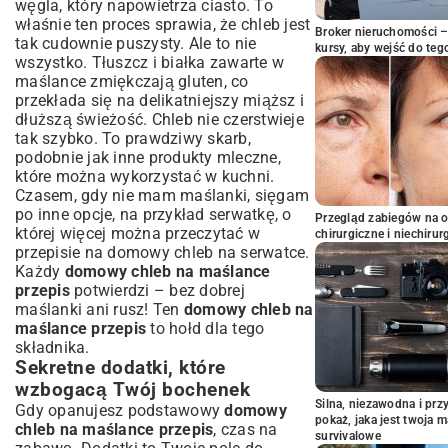
węgla, który napowietrza ciasto. To
właśnie ten proces sprawia, że chleb jest
Broker nieruchomości – 
tak cudownie puszysty. Ale to nie
kursy, aby wejść do teg
wszystko. Tłuszcz i białka zawarte w
maślance zmiękczają gluten, co
przekłada się na delikatniejszy miąższ i
dłuższą świeżość. Chleb nie czerstwieje
tak szybko. To prawdziwy skarb,
podobnie jak inne produkty mleczne,
które można wykorzystać w kuchni.
Czasem, gdy nie mam maślanki, sięgam
po inne opcje, na przykład serwatkę, o
Przegląd zabiegów na 
której więcej można przeczytać w
chirurgiczne i niechirur
przepisie na domowy chleb na serwatce
.
Każdy
domowy chleb na maślance
przepis
potwierdzi – bez dobrej
maślanki ani rusz! Ten
domowy chleb na
maślance przepis
to hołd dla tego
składnika.
Sekretne dodatki, które
wzbogacą Twój bochenek
Silna, niezawodna i pr
Gdy opanujesz podstawowy
domowy
pokaż, jaka jest twoja 
chleb na maślance przepis
, czas na
survivalowe