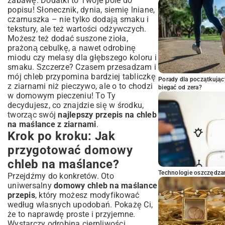
zabawę. Dodatki to Twoje pole do
popisu! Słonecznik, dynia, siemię lniane,
czarnuszka – nie tylko dodają smaku i
tekstury, ale też wartości odżywczych.
Możesz też dodać suszone zioła,
prażoną cebulkę, a nawet odrobinę
miodu czy melasy dla głębszego koloru i
smaku. Szczerze? Czasem przesadzam i
mój chleb przypomina bardziej tabliczkę
Porady dla początkując
z ziarnami niż pieczywo, ale o to chodzi
biegać od zera?
w domowym pieczeniu! To Ty
decydujesz, co znajdzie się w środku,
tworząc swój
najlepszy przepis na chleb
na maślance z ziarnami
.
Krok po kroku: Jak
przygotować domowy
chleb na maślance?
Technologie oszczędzan
Przejdźmy do konkretów. Oto
uniwersalny
domowy chleb na maślance
przepis
, który możesz modyfikować
według własnych upodobań. Pokażę Ci,
że to naprawdę proste i przyjemne.
Wystarczy odrobina cierpliwości.