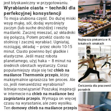
jest błyskawiczny w przygotowaniu.
Wyrabianie ciasta – techniki dla
perfekcyjnej konsystencji
To moja ulubiona część. Do dużej miski
wsyp mąkę, sól, dodaj wyrośnięty
zaczyn (lub suche drożdże) i resztę
maślanki. Zacznij mieszać, aż składniki
się połączą. Potem przełóż ciasto na
Najlepsza piekarnia w 
stolnicę i zacznij wyrabiać. Ugniataj,
lokalnych smakach
rozciągaj, składaj – przez około 10-15
minut. Ciasto powinno być gładkie i
elastyczne. Jeśli masz robota
planetarnego, użyj haka – 8 minut na
średnich obrotach wystarczy. Coraz
popularniejszy staje się też
chleb na
maślance Thermomix przepis
, który
maksymalnie upraszcza ten proces. Ale
co, jeśli nienawidzisz wyrabiania?
Ćwiczenia dla pracown
Istnieje rozwiązanie! Poszukaj inspiracji
poradnik
w internecie na
chleb na maślance bez
zagniatania przepis
. Wymaga on więcej
czasu na wyrastanie, ale zero wysiłku.
Ten
domowy chleb na maślance przepis