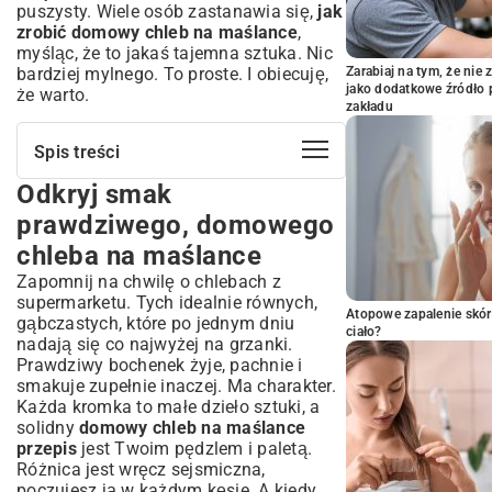
puszysty. Wiele osób zastanawia się,
jak
zrobić domowy chleb na maślance
,
myśląc, że to jakaś tajemna sztuka. Nic
bardziej mylnego. To proste. I obiecuję,
Zarabiaj na tym, że ni
jako dodatkowe źródło 
że warto.
zakładu
Spis treści
Odkryj smak
Odkryj smak prawdziwego, domowego
chleba na maślance
prawdziwego, domowego
Dlaczego warto upiec domowy chleb na
chleba na maślance
maślance?
Zapomnij na chwilę o chlebach z
Niezwykły smak i aromat pieczywa z
supermarketu. Tych idealnie równych,
maślanką
Atopowe zapalenie skór
gąbczastych, które po jednym dniu
Zalety pieczenia chleba w domu – zdrowie i
ciało?
nadają się co najwyżej na grzanki.
oszczędność
Prawdziwy bochenek żyje, pachnie i
Składniki na idealny chleb na maślance
smakuje zupełnie inaczej. Ma charakter.
– co jest kluczem?
Każda kromka to małe dzieło sztuki, a
Wybór odpowiedniej mąki – pszenna,
solidny
domowy chleb na maślance
żytnia czy orkiszowa?
przepis
jest Twoim pędzlem i paletą.
Rola maślanki w cieście chlebowym –
Różnica jest wręcz sejsmiczna,
wilgotność i puszystość
poczujesz ją w każdym kęsie. A kiedy