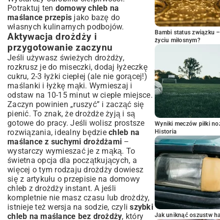
Potraktuj ten
domowy chleb na
maślance przepis
jako bazę do
własnych kulinarnych podbojów.
Bambi status związku 
Aktywacja drożdży i
życiu miłosnym?
przygotowanie zaczynu
Jeśli używasz świeżych drożdży,
rozkrusz je do miseczki, dodaj łyżeczkę
cukru, 2-3 łyżki ciepłej (ale nie gorącej!)
maślanki i łyżkę mąki. Wymieszaj i
odstaw na 10-15 minut w ciepłe miejsce.
Zaczyn powinien „ruszyć” i zacząć się
pienić. To znak, że drożdże żyją i są
gotowe do pracy. Jeśli wolisz prostsze
Wyniki meczów piłki noż
rozwiązania, idealny będzie
chleb na
Historia
maślance z suchymi drożdżami
–
wystarczy wymieszać je z mąką. To
świetna opcja dla początkujących, a
więcej o tym rodzaju drożdży dowiesz
się z artykułu o
przepisie na domowy
chleb z drożdży instant
. A jeśli
kompletnie nie masz czasu lub drożdży,
istnieje też wersja na sodzie, czyli
szybki
chleb na maślance bez drożdży
, który
Jak uniknąć oszustw h