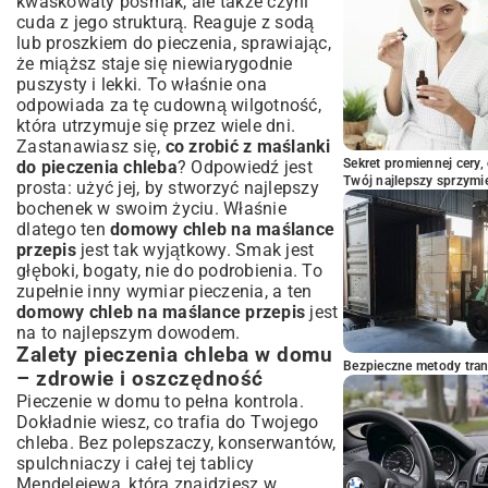
kwaskowaty posmak, ale także czyni
domowego chleba na maślance
cuda z jego strukturą. Reaguje z sodą
lub proszkiem do pieczenia, sprawiając,
że miąższ staje się niewiarygodnie
puszysty i lekki. To właśnie ona
odpowiada za tę cudowną wilgotność,
która utrzymuje się przez wiele dni.
Zastanawiasz się,
co zrobić z maślanki
Sekret promiennej cery,
do pieczenia chleba
? Odpowiedź jest
Twój najlepszy sprzymi
prosta: użyć jej, by stworzyć najlepszy
bochenek w swoim życiu. Właśnie
dlatego ten
domowy chleb na maślance
przepis
jest tak wyjątkowy. Smak jest
głęboki, bogaty, nie do podrobienia. To
zupełnie inny wymiar pieczenia, a ten
domowy chleb na maślance przepis
jest
na to najlepszym dowodem.
Zalety pieczenia chleba w domu
Bezpieczne metody trans
– zdrowie i oszczędność
Pieczenie w domu to pełna kontrola.
Dokładnie wiesz, co trafia do Twojego
chleba. Bez polepszaczy, konserwantów,
spulchniaczy i całej tej tablicy
Mendelejewa, którą znajdziesz w