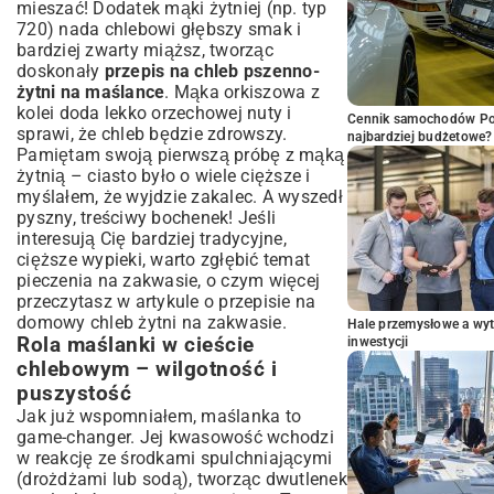
mieszać! Dodatek mąki żytniej (np. typ
720) nada chlebowi głębszy smak i
bardziej zwarty miąższ, tworząc
doskonały
przepis na chleb pszenno-
żytni na maślance
. Mąka orkiszowa z
kolei doda lekko orzechowej nuty i
Cennik samochodów Por
sprawi, że chleb będzie zdrowszy.
najbardziej budżetowe?
Pamiętam swoją pierwszą próbę z mąką
żytnią – ciasto było o wiele cięższe i
myślałem, że wyjdzie zakalec. A wyszedł
pyszny, treściwy bochenek! Jeśli
interesują Cię bardziej tradycyjne,
cięższe wypieki, warto zgłębić temat
pieczenia na zakwasie, o czym więcej
przeczytasz w artykule o
przepisie na
domowy chleb żytni na zakwasie
.
Hale przemysłowe a wyt
Rola maślanki w cieście
inwestycji
chlebowym – wilgotność i
puszystość
Jak już wspomniałem, maślanka to
game-changer. Jej kwasowość wchodzi
w reakcję ze środkami spulchniającymi
(drożdżami lub sodą), tworząc dwutlenek