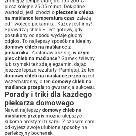
zmniejsz temperaturę do 190-200°C i
piecz kolejne 25-35 minut. Dokładne
wartości, jeśli chodzi o
pieczenie chleba
na maślance temperatura czas
, zależą
od Twojego piekarnika. Każdy jest inny!
Sprawdzaj chleb – jest gotowy, gdy
postukany od spodu wydaje głuchy
odgłos. To najlepszy sposób na idealny
domowy chleb na maślance z
piekarnika
. Zastanawiasz się,
w czym
piec chleb na maślance
? Garnek żeliwny
lub rzymski też zdają egzamin, dając
jeszcze lepsze rezultaty. Pamiętaj, że ten
domowy chleb na maślance przepis
jest
wszechstronny, a ten
domowy chleb na
maślance przepis
to gwarancja sukcesu.
Porady i triki dla każdego
piekarza domowego
Nawet najlepszy
domowy chleb na
maślance przepis
można ulepszyć
kilkoma prostymi trikami. Z czasem sam
odkryjesz swoje ulubione sposoby na
perfekcyjny bochenek.