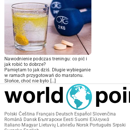
Nawodnienie podczas treningu: co pić i
jak robić to dobrze?
Pamiętam to jak dziś. Długie wybieganie
w ramach przygotowań do maratonu.
Słońce, choć nie było […]
Polski
Čeština
Français
Deutsch
Español
Slovenčina
Română
Dansk
Български
Eesti
Suomi
Ελληνικά
Italiano
Magyar
Lietuvių
Latviešu
Norsk
Português
Srpski