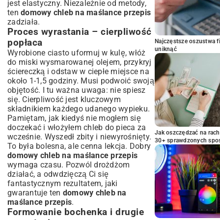
jest elastyczny. Niezależnie od metody,
ten
domowy chleb na maślance przepis
zadziała.
Proces wyrastania – cierpliwość
popłaca
Najczęstsze oszustwa f
uniknąć
Wyrobione ciasto uformuj w kulę, włóż
do miski wysmarowanej olejem, przykryj
ściereczką i odstaw w ciepłe miejsce na
około 1-1,5 godziny. Musi podwoić swoją
objętość. I tu ważna uwaga: nie spiesz
się. Cierpliwość jest kluczowym
składnikiem każdego udanego wypieku.
Pamiętam, jak kiedyś nie mogłem się
doczekać i włożyłem chleb do pieca za
Jak oszczędzać na rac
wcześnie. Wyszedł zbity i niewyrośnięty.
30+ sprawdzonych sp
To była bolesna, ale cenna lekcja. Dobry
domowy chleb na maślance przepis
wymaga czasu. Pozwól drożdżom
działać, a odwdzięczą Ci się
fantastycznym rezultatem, jaki
gwarantuje ten
domowy chleb na
maślance przepis
.
Formowanie bochenka i drugie