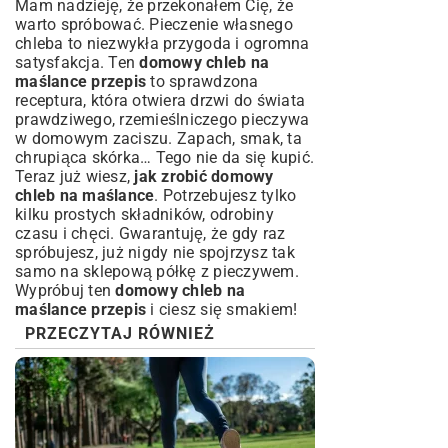
Mam nadzieję, że przekonałem Cię, że
warto spróbować. Pieczenie własnego
chleba to niezwykła przygoda i ogromna
satysfakcja. Ten
domowy chleb na
maślance przepis
to sprawdzona
receptura, która otwiera drzwi do świata
prawdziwego, rzemieślniczego pieczywa
w domowym zaciszu. Zapach, smak, ta
chrupiąca skórka… Tego nie da się kupić.
Teraz już wiesz,
jak zrobić domowy
chleb na maślance
. Potrzebujesz tylko
kilku prostych składników, odrobiny
czasu i chęci. Gwarantuję, że gdy raz
spróbujesz, już nigdy nie spojrzysz tak
samo na sklepową półkę z pieczywem.
Wypróbuj ten
domowy chleb na
maślance przepis
i ciesz się smakiem!
PRZECZYTAJ RÓWNIEŻ