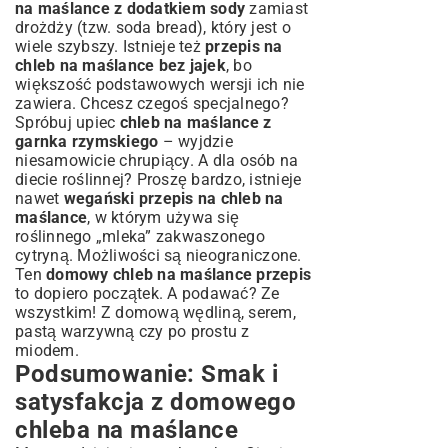
na maślance z dodatkiem sody
zamiast
drożdży (tzw. soda bread), który jest o
wiele szybszy. Istnieje też
przepis na
chleb na maślance bez jajek
, bo
większość podstawowych wersji ich nie
zawiera. Chcesz czegoś specjalnego?
Spróbuj upiec
chleb na maślance z
garnka rzymskiego
– wyjdzie
niesamowicie chrupiący. A dla osób na
diecie roślinnej? Proszę bardzo, istnieje
nawet
wegański przepis na chleb na
maślance
, w którym używa się
roślinnego „mleka” zakwaszonego
cytryną. Możliwości są nieograniczone.
Ten
domowy chleb na maślance przepis
to dopiero początek. A podawać? Ze
wszystkim! Z domową wędliną, serem,
pastą warzywną czy po prostu z
miodem.
Podsumowanie: Smak i
satysfakcja z domowego
chleba na maślance