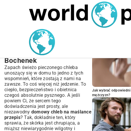
MARIUSZ ŁAMAGA
05.10.2025
SPORT
POPULARNE A
Domowy Chleb na
Maślance Przepis –
Prosty i Pachnący
Bochenek
Zapach świeżo pieczonego chleba
unoszący się w domu to jedno z tych
wspomnień, które zostają z nami na
zawsze. To coś więcej niż jedzenie. To
ciepło, bezpieczeństwo i obietnica
Jak wybrać odpowiedni 
czegoś absolutnie pysznego. A jeśli
mężczyzn?
powiem Ci, że sercem tego
doświadczenia jest prosty, ale
niezawodny
domowy chleb na maślance
przepis
? Tak, dokładnie ten, który
sprawia, że skórka jest chrupiąca, a
miąższ niewiarygodnie wilgotny i