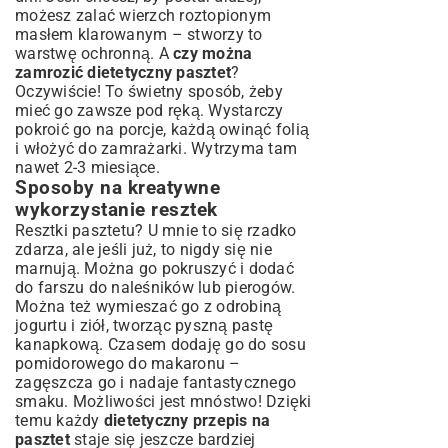
możesz zalać wierzch roztopionym
masłem klarowanym – stworzy to
warstwę ochronną. A
czy można
zamrozić dietetyczny pasztet
?
Oczywiście! To świetny sposób, żeby
mieć go zawsze pod ręką. Wystarczy
pokroić go na porcje, każdą owinąć folią
i włożyć do zamrażarki. Wytrzyma tam
nawet 2-3 miesiące.
Sposoby na kreatywne
wykorzystanie resztek
Resztki pasztetu? U mnie to się rzadko
zdarza, ale jeśli już, to nigdy się nie
marnują. Można go pokruszyć i dodać
do farszu do naleśników lub pierogów.
Można też wymieszać go z odrobiną
jogurtu i ziół, tworząc pyszną pastę
kanapkową. Czasem dodaję go do sosu
pomidorowego do makaronu –
zagęszcza go i nadaje fantastycznego
smaku. Możliwości jest mnóstwo! Dzięki
temu każdy
dietetyczny przepis na
pasztet
staje się jeszcze bardziej