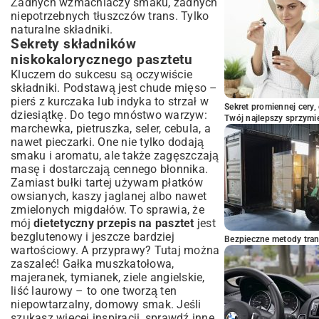
Żadnych wzmacniaczy smaku, żadnych
niepotrzebnych tłuszczów trans. Tylko
naturalne składniki.
Sekrety składników
niskokalorycznego pasztetu
Kluczem do sukcesu są oczywiście
składniki. Podstawą jest chude mięso –
pierś z kurczaka lub indyka to strzał w
Sekret promiennej cery,
dziesiątkę. Do tego mnóstwo warzyw:
Twój najlepszy sprzymi
marchewka, pietruszka, seler, cebula, a
nawet pieczarki. One nie tylko dodają
smaku i aromatu, ale także zagęszczają
masę i dostarczają cennego błonnika.
Zamiast bułki tartej używam płatków
owsianych, kaszy jaglanej albo nawet
zmielonych migdałów. To sprawia, że
mój
dietetyczny przepis na pasztet
jest
bezglutenowy i jeszcze bardziej
Bezpieczne metody trans
wartościowy. A przyprawy? Tutaj można
zaszaleć! Gałka muszkatołowa,
majeranek, tymianek, ziele angielskie,
liść laurowy – to one tworzą ten
niepowtarzalny, domowy smak. Jeśli
szukasz więcej inspiracji, sprawdź inne