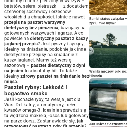
ulubiony to ten z pieczonych warzyw –
batatów, selera, pietruszki – z dodatkiem
czerwonej soczewicy i orzechów
włoskich dla chrupkości. Istnieje nawet
Bambi status związku 
przepis na pasztet warzywny
życiu miłosnym?
dietetyczny bez pieczenia
, bazujący na
gotowanych warzywach i agarze. A co
powiecie na
dietetyczny pasztet z kaszy
jaglanej przepis
? Jest pyszny i sycący,
idealny na śniadanie, podobnie jak inne
dietetyczne przepisy na śniadanie z
kaszy jaglanej
. Mamy też wersję
sezonową –
pasztet dietetyczny z dyni
na jesień
to absolutny hit. To także
Wyniki meczów piłki noż
idealny
zdrowy pasztet na śniadanie bez
Historia
mięsa
.
Pasztet rybny: Lekkość i
bogactwo smaku
Jeśli kochacie ryby, ta wersja jest dla
Was. Delikatny, aromatyczny, pełen
kwasów omega-3. Idealnie sprawdzi się
tu wędzona makrela, łosoś lub gotowany
na parze dorsz. Zastanawiacie się,
jak
Jak uniknąć oszustw h
przygotować pasztet z ryby fit przepis
?