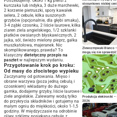
Potrzebujemy: około 1 kg piersi z
stosunkowo niskiej cen
kurczaka lub indyka, 3 duże marchewki,
2 korzenie pietruszki, spory kawałek
selera, 2 cebule, kilka suszonych
grzybów (opcjonalnie, dla głębi smaku),
3-4 ząbki czosnku, 2 liście laurowe, kilka
ziaren ziela angielskiego, 1/2 szklanki
płatków owsianych błyskawicznych, 2
jajka, sól, świeżo mielony pieprz, gałka
muszkatołowa, majeranek. Nic
Zlewozmywaki Blanco – 
skomplikowanego, prawda? To
mogą się nie sprawdzić
klasyczny
dietetyczny przepis na
pasztet
w najlepszym wydaniu.
Przygotowanie krok po kroku:
Od masy do złocistego wypieku
Zaczynamy od gotowania. Mięso i
obrane warzywa (poza jedną cebulą i
czosnkiem) wkładamy do dużego
garnka, dodajemy grzyby, liście laurowe i
ziele angielskie. Zalewamy wodą tylko
Produkcja elektroniki – 
do przykrycia składników i gotujemy na
2026
małym ogniu do miękkości, około 1-1,5
godziny. W międzyczasie na odrobinie
oliwy szklimy posiekaną cebulę z