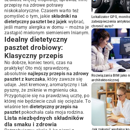
przepisy na zdrowe potrawy
niskokaloryczne
. Czasem warto też
pomyśleć o tym, jakie
składniki na
Lokalizator GPS, monito
dietetyczny pasztet bez jajek
wybrać,
zabezpieczenia antykra
chronić auto?
jeśli mamy alergika w domu – można je
zastąpić mielonym siemieniem lnianym.
Idealny dietetyczny
pasztet drobiowy:
Klasyczny przepis
No dobrze, koniec teorii, czas na
praktykę! Oto mój sprawdzony,
absolutnie
najlepszy przepis na zdrowy
Rozwiązania BIM jako n
pasztet z kurczaka
, który zawsze się
architektonicznej
udaje. Jest kremowy, aromatyczny i tak
pyszny, że zniknie w mgnieniu oka.
Przygotujcie się na prawdziwą ucztę, po
której nie będziecie czuli się ociężale. To
właśnie ten
dietetyczny przepis na
pasztet
pokochała cała moja rodzina.
Lista niezbędnych składników
dla smaku i zdrowia
Jak zakupić wydajny ko