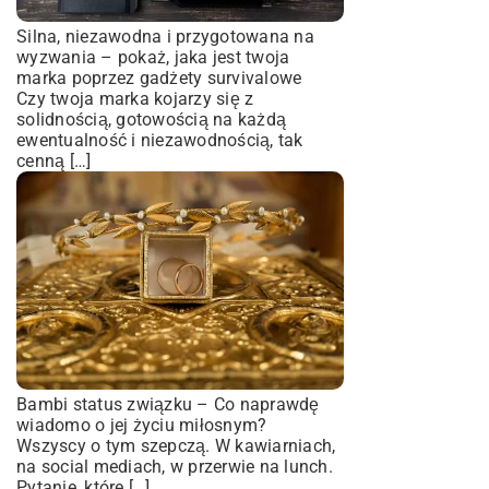
Silna, niezawodna i przygotowana na
wyzwania – pokaż, jaka jest twoja
marka poprzez gadżety survivalowe
Czy twoja marka kojarzy się z
solidnością, gotowością na każdą
ewentualność i niezawodnością, tak
cenną […]
Bambi status związku – Co naprawdę
wiadomo o jej życiu miłosnym?
Wszyscy o tym szepczą. W kawiarniach,
na social mediach, w przerwie na lunch.
Pytanie, które […]