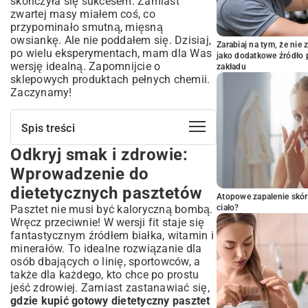
skończyła się sukcesem. Zamiast
zwartej masy miałem coś, co
przypominało smutną, mięsną
owsiankę. Ale nie poddałem się. Dzisiaj,
Zarabiaj na tym, że ni
po wielu eksperymentach, mam dla Was
jako dodatkowe źródło 
wersję idealną. Zapomnijcie o
zakładu
sklepowych produktach pełnych chemii.
Zaczynamy!
Spis treści
Odkryj smak i zdrowie:
Odkryj smak i zdrowie: Wprowadzenie
do dietetycznych pasztetów
Wprowadzenie do
Dlaczego dietetyczny pasztet to doskonały
dietetycznych pasztetów
wybór?
Atopowe zapalenie skór
Pasztet nie musi być kaloryczną bombą.
Sekrety składników niskokalorycznego
ciało?
pasztetu
Wręcz przeciwnie! W wersji fit staje się
fantastycznym źródłem białka, witamin i
Idealny dietetyczny pasztet drobiowy:
minerałów. To idealne rozwiązanie dla
Klasyczny przepis
osób dbających o linię, sportowców, a
Lista niezbędnych składników dla smaku i
także dla każdego, kto chce po prostu
zdrowia
jeść zdrowiej. Zamiast zastanawiać się,
Przygotowanie krok po kroku: Od masy do
gdzie kupić gotowy dietetyczny pasztet
złocistego wypieku