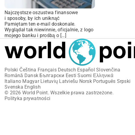
Najczęstsze oszustwa finansowe
i sposoby, by ich uniknąć
Pamiętam ten e-mail doskonale.
Wyglądał tak niewinnie, oficjalnie, z logo
mojego banku i prośbą o […]
Polski
Čeština
Français
Deutsch
Español
Slovenčina
Română
Dansk
Български
Eesti
Suomi
Ελληνικά
Italiano
Magyar
Lietuvių
Latviešu
Norsk
Português
Srpski
Svenska
English
© 2026 World Point. Wszelkie prawa zastrzeżone.
Polityka prywatności