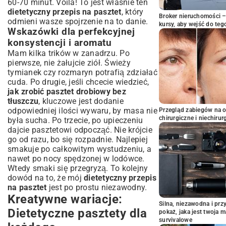
60-70 minut. Voila! To jest właśnie ten
dietetyczny przepis na pasztet
, który
Broker nieruchomości – 
odmieni wasze spojrzenie na to danie.
kursy, aby wejść do teg
Wskazówki dla perfekcyjnej
konsystencji i aromatu
Mam kilka trików w zanadrzu. Po
pierwsze, nie żałujcie ziół. Świeży
tymianek czy rozmaryn potrafią zdziałać
cuda. Po drugie, jeśli chcecie wiedzieć,
jak zrobić pasztet drobiowy bez
tłuszczu
, kluczowe jest dodanie
odpowiedniej ilości wywaru, by masa nie
Przegląd zabiegów na 
chirurgiczne i niechirur
była sucha. Po trzecie, po upieczeniu
dajcie pasztetowi odpocząć. Nie krójcie
go od razu, bo się rozpadnie. Najlepiej
smakuje po całkowitym wystudzeniu, a
nawet po nocy spędzonej w lodówce.
Wtedy smaki się przegryzą. To kolejny
dowód na to, że mój
dietetyczny przepis
na pasztet
jest po prostu niezawodny.
Kreatywne wariacje:
Silna, niezawodna i pr
Dietetyczne pasztety dla
pokaż, jaka jest twoja 
survivalowe