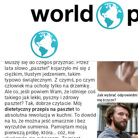
MARIUSZ ŁAMAGA
05.10.2025
BIZNES
POPULARNE A
Dietetyczny Przepis na
Pasztet – Zrób Go Sam w
Domu!
Muszę się do czegoś przyznać. Przez
lata słowo „pasztet” kojarzyło mi się z
ciężkim, tłustym jedzeniem, takim
typowo świątecznym. Z czymś, po czym
człowiek ma ochotę tylko na drzemkę.
Ale co, jeśli powiem Wam, że istnieje coś
Jak wybrać odpowiedni 
takiego jak lekki, pyszny i zdrowy
mężczyzn?
pasztet? Tak, dobrze czytacie. Mój
dietetyczny przepis na pasztet
to
absolutna rewolucja w kuchni. To dowód
na to, że można jeść smacznie i bez
wyrzutów sumienia. Pamiętam moją
pierwszą próbę, która… cóż, nie