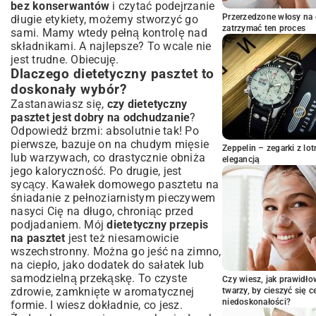
bez konserwantów
i czytać podejrzanie
Wskazówki dla perfekcyjnej konsystencji i
Przerzedzone włosy na 
długie etykiety, możemy stworzyć go
aromatu
zatrzymać ten proces
sami. Mamy wtedy pełną kontrolę nad
Kreatywne wariacje: Dietetyczne
składnikami. A najlepsze? To wcale nie
pasztety dla każdego
jest trudne. Obiecuję.
Dlaczego dietetyczny pasztet to
Pasztet warzywny: Pożywna alternatywa
dla wegetarian
doskonały wybór?
Pasztet rybny: Lekkość i bogactwo smaku
Zastanawiasz się,
czy dietetyczny
pasztet jest dobry na odchudzanie
?
Pasztety z roślin strączkowych: Pełne
białka i błonnika
Odpowiedź brzmi: absolutnie tak! Po
pierwsze, bazuje on na chudym mięsie
Z czym podawać dietetyczny pasztet?
Zeppelin – zegarki z l
lub warzywach, co drastycznie obniża
Pomysły na serwowanie
elegancją
jego kaloryczność. Po drugie, jest
Zdrowe pieczywo i dodatki
sycący. Kawałek domowego pasztetu na
Świeże sałatki i sosy
śniadanie z pełnoziarnistym pieczywem
Przechowywanie i wykorzystanie: Jak
nasyci Cię na długo, chroniąc przed
cieszyć się pasztetem dłużej?
podjadaniem. Mój
dietetyczny przepis
na pasztet
jest też niesamowicie
Zasady bezpiecznego przechowywania
wszechstronny. Można go jeść na zimno,
Sposoby na kreatywne wykorzystanie
na ciepło, jako dodatek do sałatek lub
resztek
samodzielną przekąskę. To czyste
Czy wiesz, jak prawidł
Podsumowanie: Smakuj zdrowie bez
zdrowie, zamknięte w aromatycznej
twarzy, by cieszyć się 
wyrzutów sumienia!
niedoskonałości?
formie. I wiesz dokładnie, co jesz.