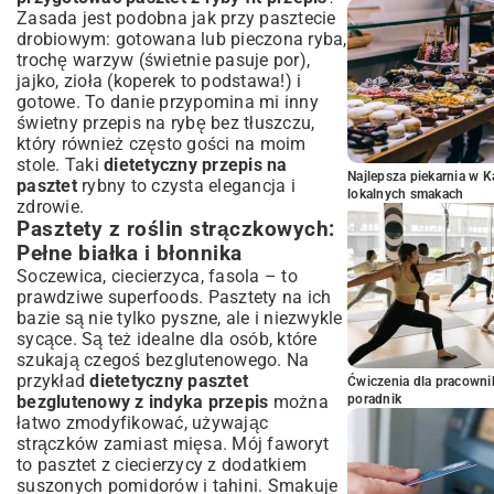
Zasada jest podobna jak przy pasztecie
drobiowym: gotowana lub pieczona ryba,
trochę warzyw (świetnie pasuje por),
jajko, zioła (koperek to podstawa!) i
gotowe. To danie przypomina mi inny
świetny
przepis na rybę bez tłuszczu
,
który również często gości na moim
stole. Taki
dietetyczny przepis na
Najlepsza piekarnia w 
pasztet
rybny to czysta elegancja i
lokalnych smakach
zdrowie.
Pasztety z roślin strączkowych:
Pełne białka i błonnika
Soczewica, ciecierzyca, fasola – to
prawdziwe superfoods. Pasztety na ich
bazie są nie tylko pyszne, ale i niezwykle
sycące. Są też idealne dla osób, które
szukają czegoś bezglutenowego. Na
przykład
dietetyczny pasztet
Ćwiczenia dla pracown
bezglutenowy z indyka przepis
można
poradnik
łatwo zmodyfikować, używając
strączków zamiast mięsa. Mój faworyt
to pasztet z ciecierzycy z dodatkiem
suszonych pomidorów i tahini. Smakuje