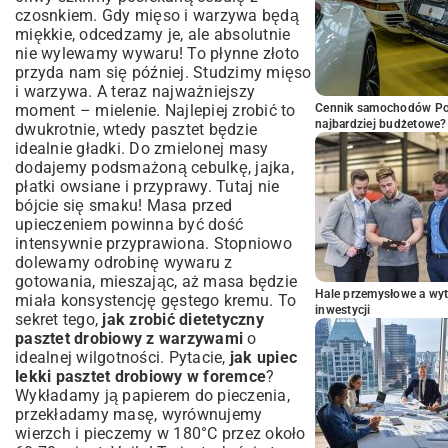
czosnkiem. Gdy mięso i warzywa będą
miękkie, odcedzamy je, ale absolutnie
nie wylewamy wywaru! To płynne złoto
przyda nam się później. Studzimy mięso
i warzywa. A teraz najważniejszy
moment – mielenie. Najlepiej zrobić to
Cennik samochodów Por
najbardziej budżetowe?
dwukrotnie, wtedy pasztet będzie
idealnie gładki. Do zmielonej masy
dodajemy podsmażoną cebulkę, jajka,
płatki owsiane i przyprawy. Tutaj nie
bójcie się smaku! Masa przed
upieczeniem powinna być dość
intensywnie przyprawiona. Stopniowo
dolewamy odrobinę wywaru z
gotowania, mieszając, aż masa będzie
Hale przemysłowe a wyt
miała konsystencję gęstego kremu. To
inwestycji
sekret tego,
jak zrobić dietetyczny
pasztet drobiowy z warzywami
o
idealnej wilgotności. Pytacie,
jak upiec
lekki pasztet drobiowy w foremce
?
Wykładamy ją papierem do pieczenia,
przekładamy masę, wyrównujemy
wierzch i pieczemy w 180°C przez około