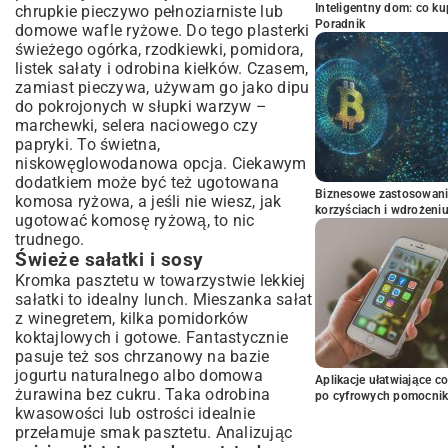
Inteligentny dom: co k
chrupkie pieczywo pełnoziarniste lub
Poradnik
domowe wafle ryżowe. Do tego plasterki
świeżego ogórka, rzodkiewki, pomidora,
listek sałaty i odrobina kiełków. Czasem,
zamiast pieczywa, używam go jako dipu
do pokrojonych w słupki warzyw –
marchewki, selera naciowego czy
papryki. To świetna,
niskowęglowodanowa opcja. Ciekawym
dodatkiem może być też ugotowana
Biznesowe zastosowani
komosa ryżowa, a jeśli nie wiesz,
jak
korzyściach i wdrożeni
ugotować komosę ryżową
, to nic
trudnego.
Świeże sałatki i sosy
Kromka pasztetu w towarzystwie lekkiej
sałatki to idealny lunch. Mieszanka sałat
z winegretem, kilka pomidorków
koktajlowych i gotowe. Fantastycznie
pasuje też sos chrzanowy na bazie
jogurtu naturalnego albo domowa
Aplikacje ułatwiające c
żurawina bez cukru. Taka odrobina
po cyfrowych pomocni
kwasowości lub ostrości idealnie
przełamuje smak pasztetu. Analizując