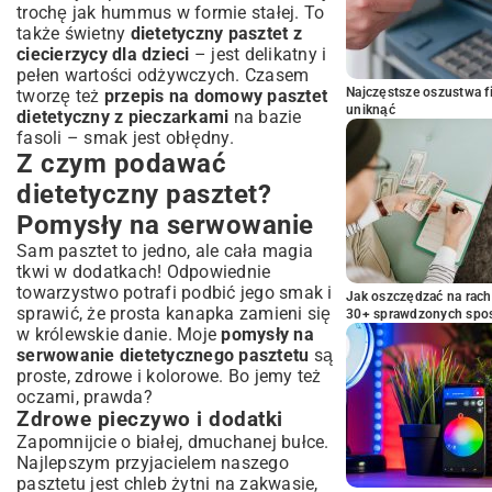
trochę jak hummus w formie stałej. To
także świetny
dietetyczny pasztet z
ciecierzycy dla dzieci
– jest delikatny i
pełen wartości odżywczych. Czasem
Najczęstsze oszustwa f
tworzę też
przepis na domowy pasztet
uniknąć
dietetyczny z pieczarkami
na bazie
fasoli – smak jest obłędny.
Z czym podawać
dietetyczny pasztet?
Pomysły na serwowanie
Sam pasztet to jedno, ale cała magia
tkwi w dodatkach! Odpowiednie
towarzystwo potrafi podbić jego smak i
Jak oszczędzać na rac
sprawić, że prosta kanapka zamieni się
30+ sprawdzonych sp
w królewskie danie. Moje
pomysły na
serwowanie dietetycznego pasztetu
są
proste, zdrowe i kolorowe. Bo jemy też
oczami, prawda?
Zdrowe pieczywo i dodatki
Zapomnijcie o białej, dmuchanej bułce.
Najlepszym przyjacielem naszego
pasztetu jest chleb żytni na zakwasie,