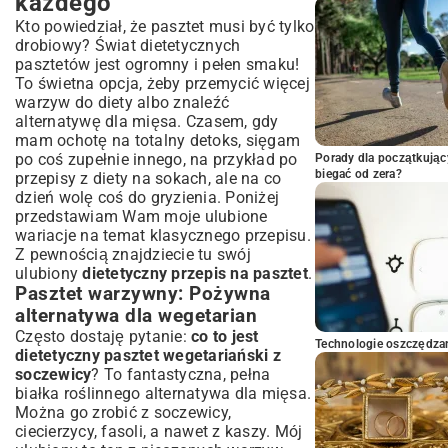
każdego
Kto powiedział, że pasztet musi być tylko
drobiowy? Świat dietetycznych
pasztetów jest ogromny i pełen smaku!
To świetna opcja, żeby przemycić więcej
warzyw do diety albo znaleźć
alternatywę dla mięsa. Czasem, gdy
mam ochotę na totalny detoks, sięgam
po coś zupełnie innego, na przykład po
Porady dla początkując
biegać od zera?
przepisy z
diety na sokach
, ale na co
dzień wolę coś do gryzienia. Poniżej
przedstawiam Wam moje ulubione
wariacje na temat klasycznego przepisu.
Z pewnością znajdziecie tu swój
ulubiony
dietetyczny przepis na pasztet
.
Pasztet warzywny: Pożywna
alternatywa dla wegetarian
Często dostaję pytanie:
co to jest
Technologie oszczędzan
dietetyczny pasztet wegetariański z
soczewicy
? To fantastyczna, pełna
białka roślinnego alternatywa dla mięsa.
Można go zrobić z soczewicy,
ciecierzycy, fasoli, a nawet z kaszy. Mój