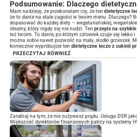
Podsumowanie: Dlaczego dietetyczne l
Mam nadzieję, że przekonałam cię, że ten
dietetyczne le
że to danie na stałe zagości w twoim menu. Dlaczego? Bo 
dopasować do każdej diety – wegetariańskiej, wegańskiej
idealny, który nigdy się nie nudzi. Ten
przepis na szybkie 
też twoim. To danie, po którym człowiek czuje się lekko 
można sobie nawet pozwolić na mały, słodki grzeszek. M
koniecznie wypróbujcie ten
dietetyczne leczo z cukinii p
PRZECZYTAJ RÓWNIEŻ
Zarabiaj na tym, że nie zużywasz prądu. Usługa DSR ja
Większość dyrektorów finansowych patrzy na systemy HVA