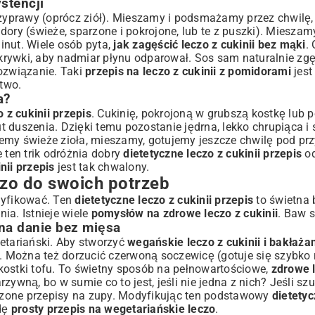
stencji
yprawy (oprócz ziół). Mieszamy i podsmażamy przez chwilę, 
ry (świeże, sparzone i pokrojone, lub te z puszki). Miesza
inut. Wiele osób pyta,
jak zagęścić leczo z cukinii bez mąki
.
ykrywki, aby nadmiar płynu odparował. Sos sam naturalnie zgę
ozwiązanie. Taki
przepis na leczo z cukinii z pomidorami
jest
two.
a?
 z cukinii przepis
. Cukinię, pokrojoną w grubszą kostkę lub pó
 duszenia. Dzięki temu pozostanie jędrna, lekko chrupiąca i s
emy świeże zioła, mieszamy, gotujemy jeszcze chwilę pod prz
e ten trik odróżnia dobry
dietetyczne leczo z cukinii przepis
od
nii przepis
jest tak chwalony.
czo do swoich potrzeb
dyfikować. Ten
dietetyczne leczo z cukinii przepis
to świetna 
ia. Istnieje wiele
pomysłów na zdrowe leczo z cukinii
. Baw 
na danie bez mięsa
etariański. Aby stworzyć
wegańskie leczo z cukinii i bakłaża
 Można też dorzucić czerwoną soczewicę (gotuje się szybko
kostki tofu. To świetny sposób na pełnowartościowe,
zdrowe l
zywną, bo w sumie co to jest, jeśli nie jedna z nich? Jeśli szu
zone przepisy na zupy
. Modyfikując ten podstawowy
dietetyc
dę
prosty przepis na wegetariańskie leczo
.