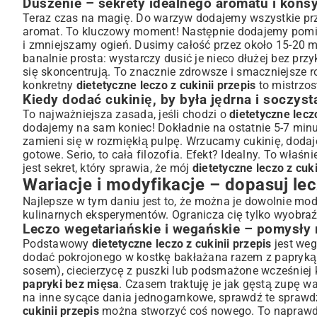
Duszenie – sekrety idealnego aromatu i konsy
Teraz czas na magię. Do warzyw dodajemy wszystkie prz
aromat. To kluczowy moment! Następnie dodajemy pomido
i zmniejszamy ogień. Dusimy całość przez około 15-20 m
banalnie prosta: wystarczy dusić je nieco dłużej bez prz
się skoncentrują. To znacznie zdrowsze i smaczniejsze r
konkretny
dietetyczne leczo z cukinii przepis
to mistrzos
Kiedy dodać cukinię, by była jędrna i soczyst
To najważniejsza zasada, jeśli chodzi o
dietetyczne leczo
dodajemy na sam koniec! Dokładnie na ostatnie 5-7 minut
zamieni się w rozmiękłą pulpę. Wrzucamy cukinię, dodaj
gotowe. Serio, to cała filozofia. Efekt? Idealny. To właśni
jest sekret, który sprawia, że mój
dietetyczne leczo z cuki
Wariacje i modyfikacje – dopasuj le
Najlepsze w tym daniu jest to, że można je dowolnie mo
kulinarnych eksperymentów. Ogranicza cię tylko wyobraźn
Leczo wegetariańskie i wegańskie – pomysły 
Podstawowy
dietetyczne leczo z cukinii przepis
jest weg
dodać pokrojonego w kostkę bakłażana razem z papryką.
sosem), ciecierzycę z puszki lub podsmażone wcześniej 
papryki bez mięsa
. Czasem traktuję je jak gęstą zupę war
na inne sycące dania jednogarnkowe, sprawdź te
sprawd
cukinii przepis
można stworzyć coś nowego. To napraw