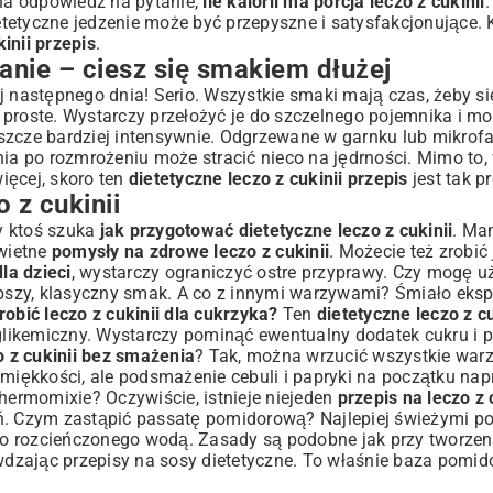
lna odpowiedź na pytanie,
ile kalorii ma porcja leczo z cukinii
.
etetyczne jedzenie może być przepyszne i satysfakcjonujące. 
inii przepis
.
nie – ciesz się smakiem dłużej
j następnego dnia! Serio. Wszystkie smaki mają czas, żeby si
 proste. Wystarczy przełożyć je do szczelnego pojemnika i m
eszcze bardziej intensywnie. Odgrzewane w garnku lub mikro
ia po rozmrożeniu może stracić nieco na jędrności. Mimo to, 
ięcej, skoro ten
dietetyczne leczo z cukinii przepis
jest tak pr
 z cukinii
dy ktoś szuka
jak przygotować dietetyczne leczo z cukinii
. Ma
świetne
pomysły na zdrowe leczo z cukinii
. Możecie też zrobić 
dla dzieci
, wystarczy ograniczyć ostre przyprawy. Czy mogę uż
lepszy, klasyczny smak. A co z innymi warzywami? Śmiało eks
robić leczo z cukinii dla cukrzyka?
Ten
dietetyczne leczo z cu
 glikemiczny. Wystarczy pominąć ewentualny dodatek cukru i 
o z cukinii bez smażenia
? Tak, można wrzucić wszystkie war
 miękkości, ale podsmażenie cebuli i papryki na początku na
ermomixie? Oczywiście, istnieje niejeden
przepis na leczo z 
ń. Czym zastąpić passatę pomidorową? Najlepiej świeżymi p
o rozcieńczonego wodą. Zasady są podobne jak przy tworzen
awdzając
przepisy na sosy dietetyczne
. To właśnie baza pomid