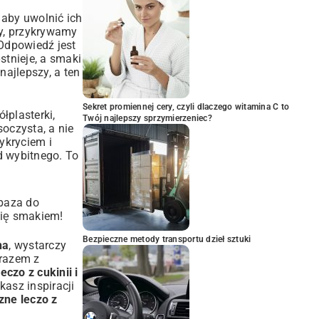
aby uwolnić ich
my, przykrywamy
 Odpowiedź jest
stnieje, a smaki
 najlepszy, a ten
Sekret promiennej cery, czyli dlaczego witamina C to
łplasterki,
Twój najlepszy sprzymierzeniec?
oczysta, a nie
ykryciem i
 wybitnego. To
baza do
się smakiem!
Bezpieczne metody transportu dzieł sztuki
na
, wystarczy
 razem z
eczo z cukinii i
kasz inspiracji
zne leczo z