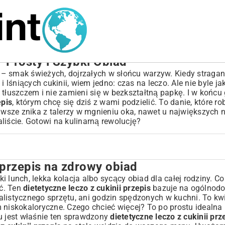
– Prosty i Szybki Obiad
– smak świeżych, dojrzałych w słońcu warzyw. Kiedy stragan
śniących cukinii, wiem jedno: czas na leczo. Ale nie byle jak
ać tłuszczem i nie zamieni się w bezkształtną papkę. I w końcu
epis
, którym chcę się dziś z wami podzielić. To danie, które rob
Zawsze znika z talerzy w mgnieniu oka, nawet u największych 
aliście. Gotowi na kulinarną rewolucję?
y przepis na zdrowy obiad
obiad
?
 lunch, lekka kolacja albo sycący obiad dla całej rodziny. C
ć. Ten
dietetyczne leczo z cukinii przepis
bazuje na ogólnod
alistycznego sprzętu, ani godzin spędzonych w kuchni. To kw
 niskokaloryczne. Czego chcieć więcej? To po prostu idealna
u jest właśnie ten sprawdzony
dietetyczne leczo z cukinii prz