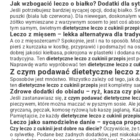
Jak wzbogacić leczo o białko? Dodatki dla sy
Jeśli potrzebujesz bardziej sycącej opcji, dodaj białko. 
puszki (biała lub czerwona). Dla niewegan, doskonałym 
żółtko wymieszane z warzywnym sosem to jest coś absolu
tym samym, świetnym
dietetyczne leczo z cukinii przepi
Leczo z mięsem – lekka alternatywa dla trad
A co z mięsożercami? Spokojnie, jest i na to sposób. M
pierś z kurczaka w kostkę, przyprawić i podsmażyć na os
dobrej jakości kiełbasa, pokrojona w plasterki i dodana 
tradycyjna. Ten
dietetyczne leczo z cukinii przepis
jest p
Naprawdę warto wypróbować ten
dietetyczne leczo z cuk
Z czym podawać dietetyczne leczo z 
Sposobów jest mnóstwo. Wszystko zależy od tego, jak du
ten
dietetyczne leczo z cukinii przepis
jest kompletny sa
Zdrowe dodatki do obiadu – ryż, kasza czy p
Jeśli zastanawiasz się,
z czym podawać dietetyczne le
pieczywem, które można maczać w pysznym sosie. Ale jeś
gryczaną, pęczak, komosę ryżową lub kaszę jaglaną. Każd
Pamiętajcie, że każdy
dietetyczne leczo z cukinii przepi
Leczo jako samodzielne danie – sycąca prop
Czy leczo z cukinii jest dobre na diecie?
Oczywiście, że 
o sylwetkę. Podane bez żadnych dodatków, jest niskokalo