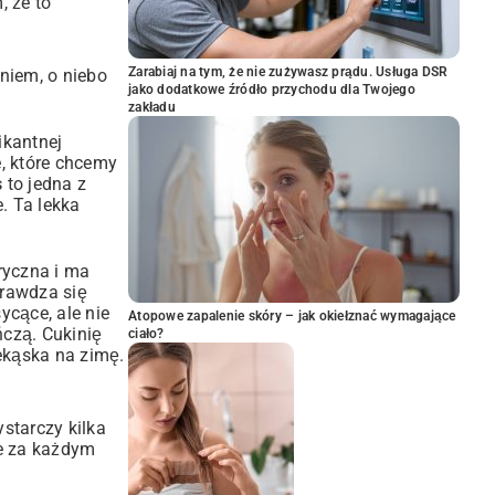
 że to
Zarabiaj na tym, że nie zużywasz prądu. Usługa DSR
aniem, o niebo
jako dodatkowe źródło przychodu dla Twojego
zakładu
ikantnej
e, które chcemy
s
to jedna z
. Ta lekka
ryczna i ma
prawdza się
ycące, ale nie
Atopowe zapalenie skóry – jak okiełznać wymagające
ńczą. Cukinię
ciało?
ekąska na zimę.
starczy kilka
ie za każdym