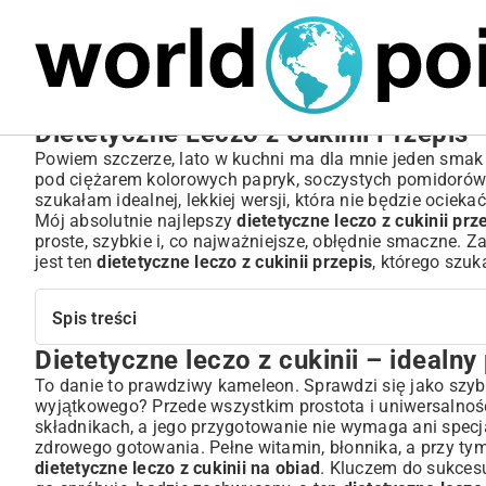
MARIUSZ ŁAMAGA
05.10.2025
BIZNES
Dietetyczne Leczo z Cukinii Przepis 
Powiem szczerze, lato w kuchni ma dla mnie jeden smak 
pod ciężarem kolorowych papryk, soczystych pomidorów i l
szukałam idealnej, lekkiej wersji, która nie będzie ociek
Mój absolutnie najlepszy
dietetyczne leczo z cukinii prz
proste, szybkie i, co najważniejsze, obłędnie smaczne. 
jest ten
dietetyczne leczo z cukinii przepis
, którego szuk
Spis treści
Dietetyczne leczo z cukinii – idealn
Dietetyczne leczo z cukinii – idealny przepis na zdrowy 
Co to jest leczo i dlaczego warto wybrać wersję z cukinią
To danie to prawdziwy kameleon. Sprawdzi się jako szybki
wyjątkowego? Przede wszystkim prostota i uniwersalnoś
Krótka historia węgierskiego klasyka na talerzu
składnikach, a jego przygotowanie nie wymaga ani specj
Cukinia – niedoceniony bohater zdrowej kuchni
zdrowego gotowania. Pełne witamin, błonnika, a przy tym
Składniki na dietetyczne leczo – co będzie potrzebne?
dietetyczne leczo z cukinii na obiad
. Kluczem do sukces
Świeże warzywa kluczem do głębokiego smaku