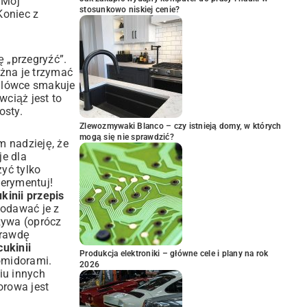
 Mój
stosunkowo niskiej cenie?
Koniec z
ę „przegryźć”.
ożna je trzymać
falówce smakuje
wciąż jest to
osty.
Zlewozmywaki Blanco – czy istnieją domy, w których
mogą się nie sprawdzić?
m nadzieję, że
je dla
yć tylko
perymentuj!
kinii przepis
podawać je z
zywa (oprócz
prawdę
cukinii
Produkcja elektroniki – główne cele i plany na rok
omidorami.
2026
iu innych
orowa jest