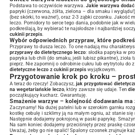
Podstawa to oczywiście warzywa.
Jakie warzywa dodać d
papryki (czerwona, żółta, zielona – dla smaku i wyglądu
(bez skórki, to ważne!), oraz 2-3 ząbki czosnku. Jakość
leczo. Pomidory to serce tego dania, podobnie jak w wie
podkreślają, by wybierać te najsłodsze i najbardziej soc
cukinii przepis
.
Wybór odpowiednich przypraw, które podkreś
Przyprawy to dusza leczo. To one nadają mu charakteryst
przyprawy do dietetycznego leczo
: słodka papryka w pro
papryka lub chili (do smaku, jeśli lubisz pikantne), zioła
pieprz. Nie zapomnij o odrobinie cukru lub erytrytolu d
dietetyczne leczo z cukinii przepis
wyjątkowym.
Przygotowanie krok po kroku – pros
A teraz do rzeczy! Zobaczysz,
jak przygotować dietetyczn
na wegetariańskie leczo
, który zawsze się udaje. Ten
die
początkujący kucharz. Gwarantuję.
Smażenie warzyw – kolejność dodawania ma 
Zaczynamy! Na dużej patelni lub w szerokim garnku rozg
kostkę cebulę i szklimy ją na małym ogniu, aż stanie się
Następnie dodajemy pokrojoną w paski paprykę. Smażymy 
Na sam koniec dodajemy przeciśnięty przez praskę czos
Uważaj, żeby go nie spalić! Spalony czosnek zrujnuje ka