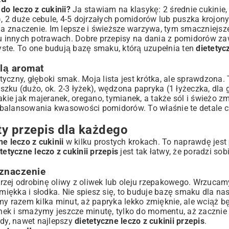
o leczo z cukinii?
Ja stawiam na klasykę: 2 średnie cukinie,
!), 2 duże cebule, 4-5 dojrzałych pomidorów lub puszka krojo
 ma znaczenie. Im lepsze i świeższe warzywa, tym smaczniejsz
lu innych potrawach. Dobre
przepisy na dania z pomidorów
za
zyste. To one budują bazę smaku, którą uzupełnia ten
dietetyc
lą aromat
yczny, głęboki smak. Moja lista jest krótka, ale sprawdzona.
szku (dużo, ok. 2-3 łyżek), wędzona papryka (1 łyżeczka, dla g
 takie jak majeranek, oregano, tymianek, a także sól i świeżo z
o zbalansowania kwasowości pomidorów. To właśnie te detale c
ty przepis dla każdego
e leczo z cukinii
w kilku prostych krokach. To naprawdę jest
tetyczne leczo z cukinii przepis
jest tak łatwy, że poradzi so
znaczenie
rzej odrobinę oliwy z oliwek lub oleju rzepakowego. Wrzuca
 miękka i słodka. Nie spiesz się, to buduje bazę smaku dla na
razem kilka minut, aż papryka lekko zmięknie, ale wciąż bę
nek i smażymy jeszcze minutę, tylko do momentu, aż zacznie
żdy, nawet najlepszy
dietetyczne leczo z cukinii przepis
.