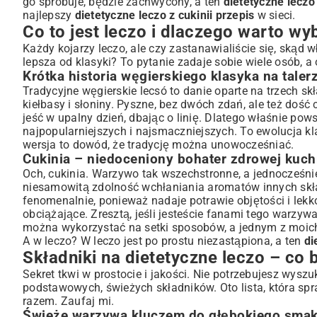
go spróbuje, będzie zachwycony, a ten
dietetyczne leczo 
najlepszy
dietetyczne leczo z cukinii przepis
w sieci.
Wybór odpowiednich przypraw, które podkreślą aromat
Co to jest leczo i dlaczego warto wy
Przygotowanie krok po kroku – prosty przepis dla każde
Każdy kojarzy leczo, ale czy zastanawialiście się, skąd 
Smażenie warzyw – kolejność dodawania ma znaczenie
lepsza od klasyki? To pytanie zadaje sobie wiele osób, a
Duszenie – sekrety idealnego aromatu i konsystencji
Krótka historia węgierskiego klasyka na taler
Kiedy dodać cukinię, by była jędrna i soczysta?
Tradycyjne węgierskie lecsó to danie oparte na trzech sk
Wariacje i modyfikacje – dopasuj leczo do swoich potrz
kiełbasy i słoniny. Pyszne, bez dwóch zdań, ale też dość c
Leczo wegetariańskie i wegańskie – pomysły na danie bez mi
jeść w upalny dzień, dbając o linię. Dlatego właśnie pows
najpopularniejszych i najsmaczniejszych. To ewolucja kl
Jak wzbogacić leczo o białko? Dodatki dla sytości
wersja to dowód, że tradycję można unowocześniać.
Leczo z mięsem – lekka alternatywa dla tradycyjnego przepis
Cukinia – niedoceniony bohater zdrowej kuch
Z czym podawać dietetyczne leczo z cukinii?
Och, cukinia. Warzywo tak wszechstronne, a jednocześnie
Zdrowe dodatki do obiadu – ryż, kasza czy pieczywo?
niesamowitą zdolność wchłaniania aromatów innych skład
Leczo jako samodzielne danie – sycąca propozycja
fenomenalnie, ponieważ nadaje potrawie objętości i lekkoś
obciążające. Zresztą, jeśli jesteście fanami tego warzywa
Przechowywanie i ponowne odgrzewanie – ciesz się sma
można wykorzystać na setki sposobów, a jednym z moich
Najczęściej zadawane pytania o leczo z cukinii
A w leczo? W leczo jest po prostu niezastąpiona, a ten
di
Podsumowanie: Dlaczego dietetyczne leczo z cukinii to hi
Składniki na dietetyczne leczo – co
Sekret tkwi w prostocie i jakości. Nie potrzebujesz wys
podstawowych, świeżych składników. Oto lista, która spr
razem. Zaufaj mi.
Świeże warzywa kluczem do głębokiego sma