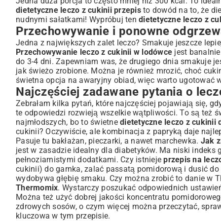
Jedna duża porcja to często mniej niż 300 kcal. To idea
dietetyczne leczo z cukinii przepis
to dowód na to, że di
nudnymi sałatkami! Wypróbuj ten
dietetyczne leczo z cuk
Przechowywanie i ponowne odgrzewa
Jedna z największych zalet leczo? Smakuje jeszcze lepie
Przechowywanie leczo z cukinii w lodówce
jest banalnie
do 3-4 dni. Zapewniam was, że drugiego dnia smakuje j
jak świeżo zrobione. Można je również mrozić, choć cukin
świetna opcja na awaryjny obiad, więc warto ugotować w
Najczęściej zadawane pytania o leczo
Zebrałam kilka pytań, które najczęściej pojawiają się, g
te odpowiedzi rozwieją wszelkie wątpliwości. To są też 
najmłodszych, bo to świetne
dietetyczne leczo z cukinii 
cukinii? Oczywiście, ale kombinacja z papryką daje naj
Pasuje tu bakłażan, pieczarki, a nawet marchewka.
Jak z
jest w zasadzie idealny dla diabetyków. Ma niski indeks
pełnoziarnistymi dodatkami. Czy istnieje
przepis na lecz
cukinii) do garnka, zalać passatą pomidorową i dusić do
wydobywa głębię smaku. Czy można zrobić to danie w Th
Thermomix
. Wystarczy poszukać odpowiednich ustawie
Można też użyć dobrej jakości koncentratu pomidoroweg
zdrowych sosów, o czym więcej można przeczytać, spr
kluczowa w tym przepisie.