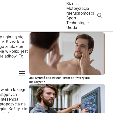
Biznes
Motoryzacja
Nieruchomości
Sport
Technologie
POPULARNE ARTYKUŁY
Uroda
y uginają się
ie. Przez lata
 go znalazłam.
ię w kółko, jest
niejadków. To
Jak wybrać odpowiedni krem do twarzy dla
mężczyzn?
o w nim takiego
ostępnych
intesencja
 propozycja na
epis
. Każdy, kto