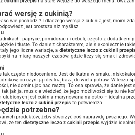
z cukinii przepis
na stałe wejdzie do waszego menu. Uważam,
brać wersję z cukinią?
go
właściwie pochodzi? I dlaczego wersja z cukinią jest, moim zd
 odpowiedź jest prostsza niż myślisz.
zu
ładnikach: papryce, pomidorach i cebuli, często z dodatkiem p
eb
iężkie i tłuste. To danie z charakterem, ale niekoniecznie taki
ęsa
tały jego liczne wariacje, a
dietetyczne leczo z cukinii przepi
asyki na miarę naszych czasów, gdzie liczy się smak i zdrowie
u
ni
 tak często niedoceniane. Jest delikatna w smaku, niskokalo
ników, co czyni ją idealną bazą do wielu potraw. W leczo s
ci, nie dominując nad resztą. To ona sprawia, że danie jest s
 tak jak ja, musicie wiedzieć, że jego możliwości się tu nie ko
kiem dłużej
 ulubionych jest
cukinia marynowana na ostro
– idealna prz
etetyczne leczo z cukinii przepis
to potwierdza.
t!
 będzie potrzebne?
zukanych produktów, żeby stworzyć coś naprawdę pysznego. Wy
awi, że ten
dietetyczne leczo z cukinii przepis
wyjdzie idealn
ku