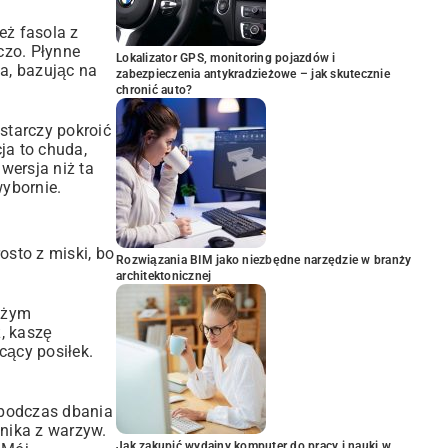
eż fasola z
czo. Płynne
Lokalizator GPS, monitoring pojazdów i
a, bazując na
zabezpieczenia antykradzieżowe – jak skutecznie
chronić auto?
starczy pokroić
ja to chuda,
wersja niż ta
wybornie.
sto z miski, bo
Rozwiązania BIM jako niezbędne narzędzie w branży
architektonicznej
ieżym
, kaszę
cący posiłek.
 podczas dbania
nnika z warzyw.
Jak zakupić wydajny komputer do pracy i nauki w