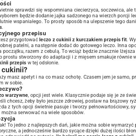
tości
Świetnie sprawdzi się wspomniana ciecierzyca, soczewica, ale t
wyborem będzie dodanie jajka sadzonego na wierzch porcji le
tnie wspaniałego. To prosty sposób na ulepszenie tego dani
s
.
ycyjnego przepisu
ożesz przygotować
leczo z cukinii z kurczakiem przepis fit
. Wy
obnej patelni, a następnie dodać do gotowego leczo. Inna opc
na początku, razem z cebulą. To wciąż będzie znacznie lżejsza 
o prostu stworzony do adaptacji i z mięsem smakuje równie 
inii przepis
w tej odsłonie.
cukinii?
ży masz apetyt i na co masz ochotę. Czasem jem je samo, pro
m w sobie.
ieczywo?
czo warzywne
, opcji jest wiele. Klasycznie podaje się je ze św
li chcesz, żeby było jeszcze zdrowiej, postaw na brązowy ryż
a z tych opcji świetnie pasuje i tworzy pełnowartościowy, sy
s
można serwować na wiele sposobów.
ozycja
tak! To jedno z najlepszych dań, jakie można sobie wymarzyć
ryczne, a jednocześnie bardzo sycące dzięki dużej ilości bło