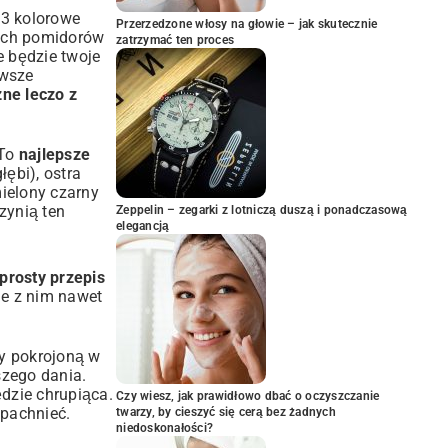
 3 kolorowe
Przerzedzone włosy na głowie – jak skutecznie
nych pomidorów
zatrzymać ten proces
e będzie twoje
wsze
zne leczo z
 To
najlepsze
łębi), ostra
mielony czarny
zynią ten
Zeppelin – zegarki z lotniczą duszą i ponadczasową
elegancją
prosty przepis
bie z nim nawet
my pokrojoną w
szego dania.
dzie chrupiąca.
Czy wiesz, jak prawidłowo dbać o oczyszczanie
 pachnieć.
twarzy, by cieszyć się cerą bez żadnych
niedoskonałości?