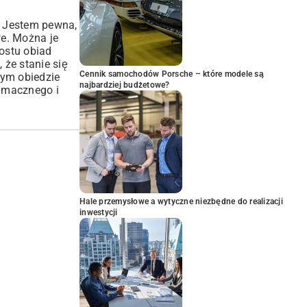
. Jestem pewna,
we. Można je
rostu obiad
 że stanie się
Cennik samochodów Porsche – które modele są
wym obiedzie
najbardziej budżetowe?
Smacznego i
Hale przemysłowe a wytyczne niezbędne do realizacji
inwestycji