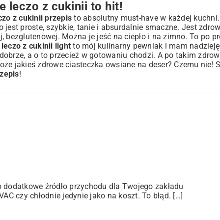
eczo z cukinii to hit!
czo z cukinii przepis
to absolutny must-have w każdej kuchni
jest proste, szybkie, tanie i absurdalnie smaczne. Jest zdro
, bezglutenowej. Można je jeść na ciepło i na zimno. To po p
leczo z cukinii light
to mój kulinarny pewniak i mam nadzieję,
i dobrze, a o to przecież w gotowaniu chodzi. A po takim zdro
oże jakieś
zdrowe ciasteczka owsiane
na deser? Czemu nie! 
rzepis
!
ko dodatkowe źródło przychodu dla Twojego zakładu
C czy chłodnie jedynie jako na koszt. To błąd. […]