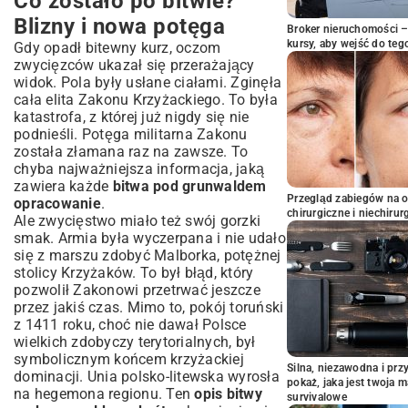
Co zostało po bitwie?
Blizny i nowa potęga
Broker nieruchomości – 
kursy, aby wejść do teg
Gdy opadł bitewny kurz, oczom
zwycięzców ukazał się przerażający
widok. Pola były usłane ciałami. Zginęła
cała elita Zakonu Krzyżackiego. To była
katastrofa, z której już nigdy się nie
podnieśli. Potęga militarna Zakonu
została złamana raz na zawsze. To
chyba najważniejsza informacja, jaką
zawiera każde
bitwa pod grunwaldem
Przegląd zabiegów na 
opracowanie
.
chirurgiczne i niechirur
Ale zwycięstwo miało też swój gorzki
smak. Armia była wyczerpana i nie udało
się z marszu zdobyć Malborka, potężnej
stolicy Krzyżaków. To był błąd, który
pozwolił Zakonowi przetrwać jeszcze
przez jakiś czas. Mimo to, pokój toruński
z 1411 roku, choć nie dawał Polsce
wielkich zdobyczy terytorialnych, był
symbolicznym końcem krzyżackiej
Silna, niezawodna i pr
dominacji. Unia polsko-litewska wyrosła
pokaż, jaka jest twoja 
na hegemona regionu. Ten
opis bitwy
survivalowe