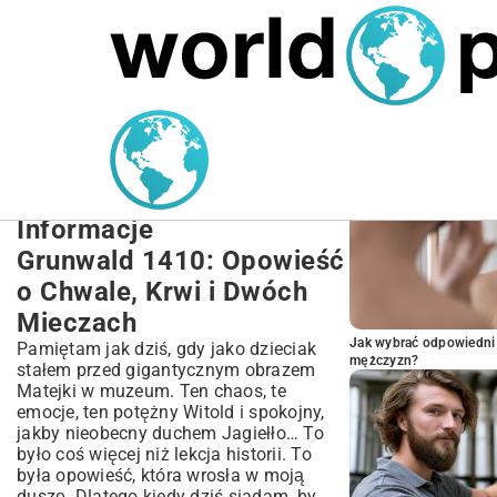
MARIUSZ ŁAMAGA
27.09.2025
NIERUCHOMOŚCI
POPULARNE A
Bitwa pod Grunwaldem:
Streszczenie, Przyczyny i
Skutki – Najważniejsze
Informacje
Grunwald 1410: Opowieść
o Chwale, Krwi i Dwóch
Mieczach
Jak wybrać odpowiedni 
Pamiętam jak dziś, gdy jako dzieciak
mężczyzn?
stałem przed gigantycznym obrazem
Matejki w muzeum. Ten chaos, te
emocje, ten potężny Witold i spokojny,
jakby nieobecny duchem Jagiełło… To
było coś więcej niż lekcja historii. To
była opowieść, która wrosła w moją
duszę. Dlatego kiedy dziś siadam, by