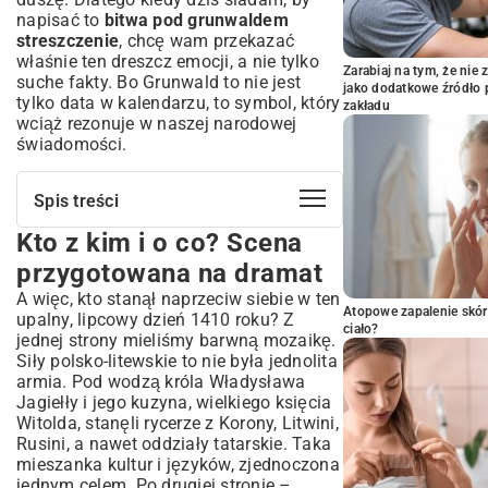
napisać to
bitwa pod grunwaldem
streszczenie
, chcę wam przekazać
właśnie ten dreszcz emocji, a nie tylko
Zarabiaj na tym, że ni
suche fakty. Bo Grunwald to nie jest
jako dodatkowe źródło 
tylko data w kalendarzu, to symbol, który
zakładu
wciąż rezonuje w naszej narodowej
świadomości.
Spis treści
Kto z kim i o co? Scena
Kto z kim i o co? Scena przygotowana
na dramat
przygotowana na dramat
Iskry, które wznieciły pożar Europy
A więc, kto stanął naprzeciw siebie w ten
Dwie armie, dwa światy w lipcowym
Atopowe zapalenie skór
upalny, lipcowy dzień 1410 roku? Z
ciało?
słońcu
jednej strony mieliśmy barwną mozaikę.
Siły polsko-litewskie to nie była jednolita
Taniec śmierci na polach Grunwaldu
armia. Pod wodzą króla Władysława
Co zostało po bitwie? Blizny i nowa
Jagiełły i jego kuzyna, wielkiego księcia
potęga
Witolda, stanęli rycerze z Korony, Litwini,
Grunwald żyje w nas do dziś
Rusini, a nawet oddziały tatarskie. Taka
Grunwald w kilku zdaniach – jeśli
mieszanka kultur i języków, zjednoczona
naprawdę musisz
jednym celem. Po drugiej stronie –