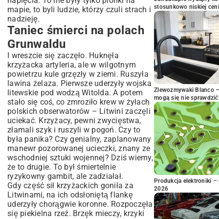
napięcia. To nie były tylko pionki na
stosunkowo niskiej cen
mapie, to byli ludzie, którzy czuli strach i
nadzieję.
Taniec śmierci na polach
Grunwaldu
I wreszcie się zaczęło. Huknęła
krzyżacka artyleria, ale w wilgotnym
powietrzu kule grzęzły w ziemi. Ruszyła
lawina żelaza. Pierwsze uderzyły wojska
Zlewozmywaki Blanco – 
litewskie pod wodzą Witolda. A potem
mogą się nie sprawdzić
stało się coś, co zmroziło krew w żyłach
polskich obserwatorów – Litwini zaczęli
uciekać. Krzyżacy, pewni zwycięstwa,
złamali szyk i ruszyli w pogoń. Czy to
była panika? Czy genialny, zaplanowany
manewr pozorowanej ucieczki, znany ze
wschodniej sztuki wojennej? Dziś wiemy,
że to drugie. To był śmiertelnie
ryzykowny gambit, ale zadziałał.
Produkcja elektroniki – 
Gdy część sił krzyżackich goniła za
2026
Litwinami, na ich odsłoniętą flankę
uderzyły chorągwie koronne. Rozpoczęła
się piekielna rzeź. Brzęk mieczy, krzyki