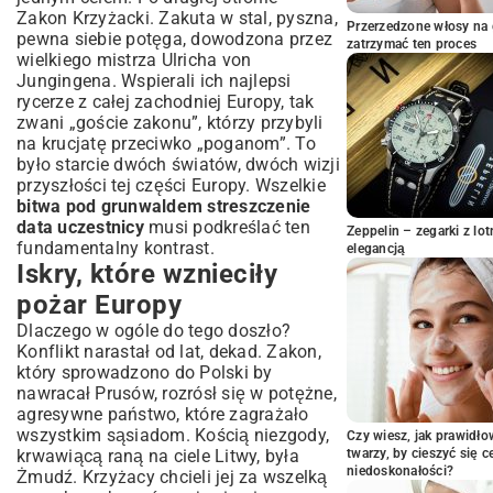
Zakon Krzyżacki. Zakuta w stal, pyszna,
Przerzedzone włosy na 
pewna siebie potęga, dowodzona przez
zatrzymać ten proces
wielkiego mistrza Ulricha von
Jungingena. Wspierali ich najlepsi
rycerze z całej zachodniej Europy, tak
zwani „goście zakonu”, którzy przybyli
na krucjatę przeciwko „poganom”. To
było starcie dwóch światów, dwóch wizji
przyszłości tej części Europy. Wszelkie
bitwa pod grunwaldem streszczenie
data uczestnicy
musi podkreślać ten
Zeppelin – zegarki z l
fundamentalny kontrast.
elegancją
Iskry, które wznieciły
pożar Europy
Dlaczego w ogóle do tego doszło?
Konflikt narastał od lat, dekad. Zakon,
który sprowadzono do Polski by
nawracał Prusów, rozrósł się w potężne,
agresywne państwo, które zagrażało
wszystkim sąsiadom. Kością niezgody,
Czy wiesz, jak prawidł
krwawiącą raną na ciele Litwy, była
twarzy, by cieszyć się 
niedoskonałości?
Żmudź. Krzyżacy chcieli jej za wszelką