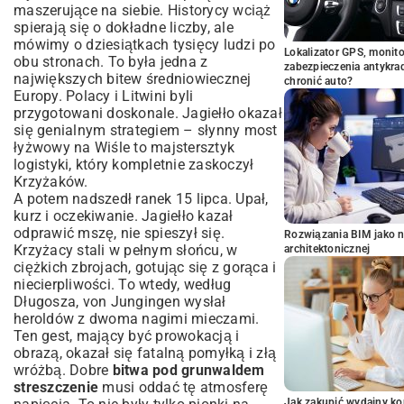
maszerujące na siebie. Historycy wciąż
spierają się o dokładne liczby, ale
mówimy o dziesiątkach tysięcy ludzi po
Lokalizator GPS, monito
obu stronach. To była jedna z
zabezpieczenia antykra
największych bitew średniowiecznej
chronić auto?
Europy. Polacy i Litwini byli
przygotowani doskonale. Jagiełło okazał
się genialnym strategiem – słynny most
łyżwowy na Wiśle to majstersztyk
logistyki, który kompletnie zaskoczył
Krzyżaków.
A potem nadszedł ranek 15 lipca. Upał,
kurz i oczekiwanie. Jagiełło kazał
odprawić mszę, nie spieszył się.
Rozwiązania BIM jako n
Krzyżacy stali w pełnym słońcu, w
architektonicznej
ciężkich zbrojach, gotując się z gorąca i
niecierpliwości. To wtedy, według
Długosza, von Jungingen wysłał
heroldów z dwoma nagimi mieczami.
Ten gest, mający być prowokacją i
obrazą, okazał się fatalną pomyłką i złą
wróżbą. Dobre
bitwa pod grunwaldem
streszczenie
musi oddać tę atmosferę
Jak zakupić wydajny ko