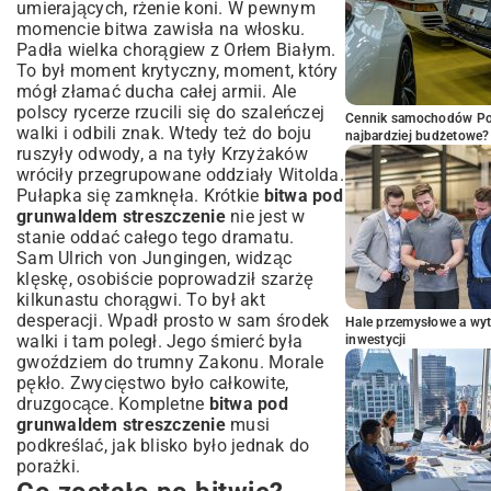
umierających, rżenie koni. W pewnym
momencie bitwa zawisła na włosku.
Padła wielka chorągiew z Orłem Białym.
To był moment krytyczny, moment, który
mógł złamać ducha całej armii. Ale
polscy rycerze rzucili się do szaleńczej
Cennik samochodów Por
walki i odbili znak. Wtedy też do boju
najbardziej budżetowe?
ruszyły odwody, a na tyły Krzyżaków
wróciły przegrupowane oddziały Witolda.
Pułapka się zamknęła. Krótkie
bitwa pod
grunwaldem streszczenie
nie jest w
stanie oddać całego tego dramatu.
Sam Ulrich von Jungingen, widząc
klęskę, osobiście poprowadził szarżę
kilkunastu chorągwi. To był akt
desperacji. Wpadł prosto w sam środek
Hale przemysłowe a wyt
walki i tam poległ. Jego śmierć była
inwestycji
gwoździem do trumny Zakonu. Morale
pękło. Zwycięstwo było całkowite,
druzgocące. Kompletne
bitwa pod
grunwaldem streszczenie
musi
podkreślać, jak blisko było jednak do
porażki.