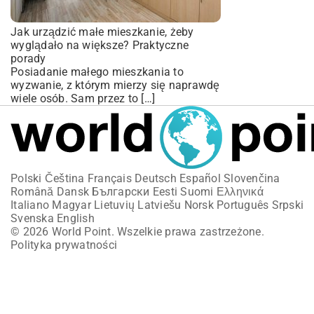
Jak urządzić małe mieszkanie, żeby
wyglądało na większe? Praktyczne
porady
Posiadanie małego mieszkania to
wyzwanie, z którym mierzy się naprawdę
wiele osób. Sam przez to […]
Polski
Čeština
Français
Deutsch
Español
Slovenčina
Română
Dansk
Български
Eesti
Suomi
Ελληνικά
Italiano
Magyar
Lietuvių
Latviešu
Norsk
Português
Srpski
Svenska
English
© 2026 World Point. Wszelkie prawa zastrzeżone.
Polityka prywatności