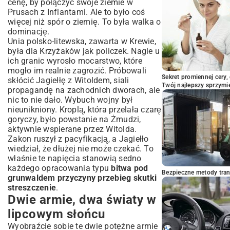
cenę, by połączyć swoje ziemie w
Prusach z Inflantami. Ale to było coś
więcej niż spór o ziemię. To była walka o
dominację.
Unia polsko-litewska, zawarta w Krewie,
była dla Krzyżaków jak policzek. Nagle u
ich granic wyrosło mocarstwo, które
mogło im realnie zagrozić. Próbowali
Sekret promiennej cery,
skłócić Jagiełłę z Witoldem, siali
Twój najlepszy sprzymi
propagandę na zachodnich dworach, ale
nic to nie dało. Wybuch wojny był
nieunikniony. Kroplą, która przelała czarę
goryczy, było powstanie na Żmudzi,
aktywnie wspierane przez Witolda.
Zakon ruszył z pacyfikacją, a Jagiełło
wiedział, że dłużej nie może czekać. To
właśnie te napięcia stanowią sedno
każdego opracowania typu
bitwa pod
Bezpieczne metody trans
grunwaldem przyczyny przebieg skutki
streszczenie
.
Dwie armie, dwa światy w
lipcowym słońcu
Wyobraźcie sobie te dwie potężne armie