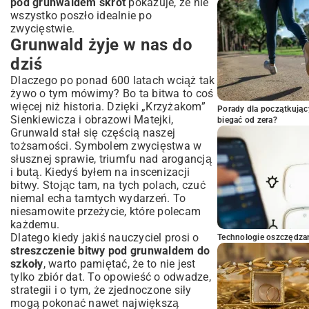
pod grunwaldem skrót
pokazuje, że nie
wszystko poszło idealnie po
zwycięstwie.
Grunwald żyje w nas do
dziś
Dlaczego po ponad 600 latach wciąż tak
żywo o tym mówimy? Bo ta bitwa to coś
więcej niż historia. Dzięki „Krzyżakom”
Porady dla początkując
Sienkiewicza i obrazowi Matejki,
biegać od zera?
Grunwald stał się częścią naszej
tożsamości. Symbolem zwycięstwa w
słusznej sprawie, triumfu nad arogancją
i butą. Kiedyś byłem na inscenizacji
bitwy. Stojąc tam, na tych polach, czuć
niemal echa tamtych wydarzeń. To
niesamowite przeżycie, które polecam
każdemu.
Dlatego kiedy jakiś nauczyciel prosi o
Technologie oszczędzan
streszczenie bitwy pod grunwaldem do
szkoły
, warto pamiętać, że to nie jest
tylko zbiór dat. To opowieść o odwadze,
strategii i o tym, że zjednoczone siły
mogą pokonać nawet największą