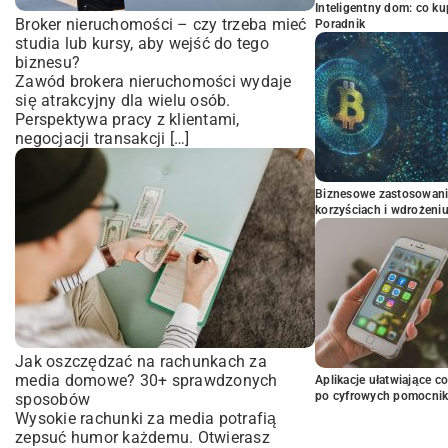
Inteligentny dom: co k
Broker nieruchomości – czy trzeba mieć
Poradnik
studia lub kursy, aby wejść do tego
biznesu?
Zawód brokera nieruchomości wydaje
się atrakcyjny dla wielu osób.
Perspektywa pracy z klientami,
negocjacji transakcji […]
Biznesowe zastosowani
korzyściach i wdrożeni
Jak oszczędzać na rachunkach za
media domowe? 30+ sprawdzonych
Aplikacje ułatwiające c
po cyfrowych pomocni
sposobów
Wysokie rachunki za media potrafią
zepsuć humor każdemu. Otwierasz