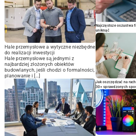
Najczęstsze oszustwa f
uniknąć
Hale przemysłowe a wytyczne niezbędne
do realizacji inwestycji
Hale przemysłowe są jednymi z
najbardziej złożonych obiektów
budowlanych, jeśli chodzi o formalności,
planowanie i […]
Jak oszczędzać na rac
30+ sprawdzonych sp