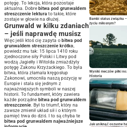
potęgę. To lekcja, która pozostaje
aktualna. Dobre
bitwa pod grunwaldem
streszczenie lektura
to takie, które
zostaje w głowie na dłużej.
Bambi status związku 
życiu miłosnym?
Grunwald w kilku zdaniach
– jeśli naprawdę musisz
Więc jeśli ktoś cię zapyta o
bitwa pod
grunwaldem streszczenie krótko
,
powiedz mu tak: 15 lipca 1410 roku
zjednoczone siły Polski i Litwy pod
wodzą Jagiełły i Witolda zmiażdżyły
potęgę Zakonu Krzyżackiego. To była
Wyniki meczów piłki noż
bitwa, która złamała kręgosłup
Historia
Zakonowi, umocniła naszą pozycję w
Europie i stała się jednym z
najważniejszych symboli w naszej
historii. To fundament, który zawiera
każde porządne
bitwa pod grunwaldem
streszczenie
. Był to triumf, który na
zawsze zmienił układ sił i o którym
pamięć trwa do dziś. I to są chyba te
bitwa pod grunwaldem najważniejsze
Jak uniknąć oszustw h
informacje
.